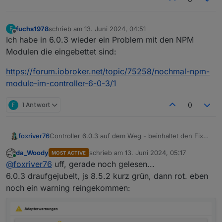
fuchs1978
schrieb am
13. Juni 2024, 04:51
F
zuletzt editiert von
Offline
Ich habe in 6.0.3 wieder ein Problem mit den NPM
Modulen die eingebettet sind:
https://forum.iobroker.net/topic/75258/nochmal-npm-
module-im-controller-6-0-3/1
F
1 Antwort
0
foxriver76
Controller 6.0.3 auf dem Weg - beinhaltet den Fix
für GitHub Dependencies in z. B. javascript.
da_Woody
schrieb am
13. Juni 2024, 05:17
MOST ACTIVE
Javascript benötigt allerdings dafür auch nochmal
zuletzt editiert von
Online
@
foxriver76
uff, gerade noch gelesen...
eine neue Version. PR is bereits vorbereitet
https://github.com/ioBroker/ioBroker.javascript/pull/
6.0.3 draufgejubelt, js 8.5.2 kurz grün, dann rot. eben
1609
noch ein warning reingekommen: