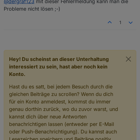
@
dergraf123
mit dieser Fehlermeldung kann man die
Bei mir laufen "sql", "yamaha" und "daikin" nicht.
Back to 5.0.19 und alles ist wieder tutti :-)
Gruß DerGraf
Core
adapters
versions
Probleme nicht lösen ;-)
js-controller:
6.0
.3
admin:
6.17
.14
1
javascript:
8.5
.2
nodejs modules from github:
3
+--
iobroker.energiefluss@3.6.0
(git+ssh://git@githu
+--
iobroker.klipper-moonraker@0.0.4
(git+ssh://git@
Hey! Du scheinst an dieser Unterhaltung
|
+--
syno@3.0.0
(git+ssh://git@github.com/MeisterTR
interessiert zu sein, hast aber noch kein
Adapter
State
Konto.
+
system.adapter.admin.0                  : admin   
Hast du es satt, bei jedem Besuch durch die
+
system.adapter.alexa2.0                 : alexa2  
system.adapter.alias-manager.0          : alias-ma
gleichen Beiträge zu scrollen? Wenn du dich
+
system.adapter.backitup.0               : backitup
für ein Konto anmeldest, kommst du immer
system.adapter.birthdays.0              : birthday
genau dorthin zurück, wo du zuvor warst, und
+
system.adapter.cloud.0                  : cloud   
kannst dich über neue Antworten
system.adapter.daswetter.0              : daswette
benachrichtigen lassen (entweder per E-Mail
+
system.adapter.device-reminder.0        : device-r
oder Push-Benachrichtigung). Du kannst auch
+
system.adapter.device-watcher.0         : device-w
Lesezeichen speichern und Beiträge positiv
+
system.adapter.energiefluss.0           : energief