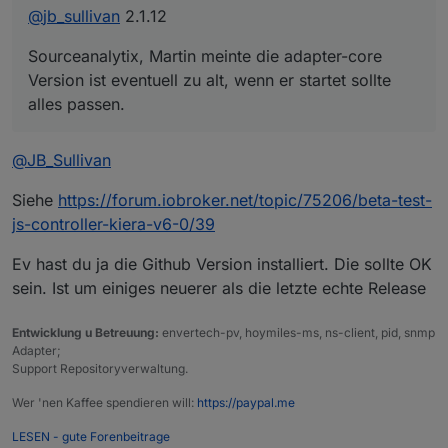
@
jb_sullivan
2.1.12
Sourceanalytix, Martin meinte die adapter-core
Version ist eventuell zu alt, wenn er startet sollte
alles passen.
@
JB_Sullivan
Siehe
https://forum.iobroker.net/topic/75206/beta-test-
js-controller-kiera-v6-0/39
Ev hast du ja die Github Version installiert. Die sollte OK
sein. Ist um einiges neuerer als die letzte echte Release
Entwicklung u Betreuung:
envertech-pv, hoymiles-ms, ns-client, pid, snmp
Adapter;
Support Repositoryverwaltung.
Wer 'nen Kaffee spendieren will:
https://paypal.me
LESEN - gute Forenbeitrage