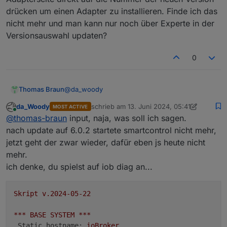
drücken um einen Adapter zu installieren. Finde ich das
nicht mehr und man kann nur noch über Experte in der
Versionsauswahl updaten?
0
@
da_woody
Thomas Braun
da_Woody
schrieb am
13. Juni 2024, 05:41
MOST ACTIVE
Da wird mehr Input erforderlich sein. Bei mir
zuletzt editiert von da_Woody
Online
@
thomas-braun
input, naja, was soll ich sagen.
startet die Kombination
Adapter    "javascript"   : 8.5.2    , i
nach update auf 6.0.2 startete smartcontrol nicht mehr,
jetzt geht der zwar wieder, dafür eben js heute nicht
nämlich.
mehr.
ich denke, du spielst auf iob diag an...
Skript
v.2024-05-22
***
BASE
SYSTEM
***
Static hostname:
ioBroker