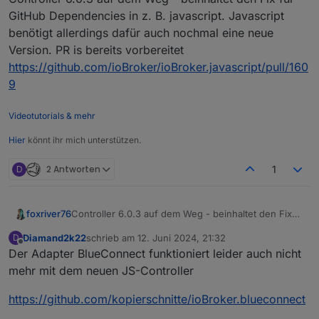
GitHub Dependencies in z. B. javascript. Javascript
benötigt allerdings dafür auch nochmal eine neue
Version. PR is bereits vorbereitet
https://github.com/ioBroker/ioBroker.javascript/pull/160
9
Videotutorials & mehr
Hier
könnt ihr mich unterstützen.
D
2 Antworten
1
foxriver76
Controller 6.0.3 auf dem Weg - beinhaltet den Fix
für GitHub Dependencies in z. B. javascript.
Diamand2k22
schrieb am
12. Juni 2024, 21:32
D
Javascript benötigt allerdings dafür auch nochmal
zuletzt editiert von
Offline
Der Adapter BlueConnect funktioniert leider auch nicht
eine neue Version. PR is bereits vorbereitet
https://github.com/ioBroker/ioBroker.javascript/pull/
mehr mit dem neuen JS-Controller
1609
https://github.com/kopierschnitte/ioBroker.blueconnect