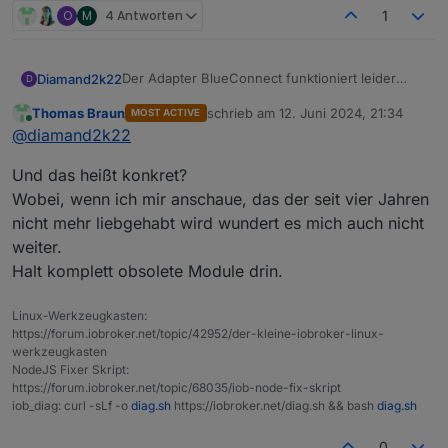
O
M
4 Antworten
1
Der Adapter BlueConnect funktioniert leider
Diamand2k22
D
auch nicht mehr mit dem neuen JS-Controller
Thomas Braun
schrieb am
12. Juni 2024, 21:34
MOST ACTIVE
https://github.com/kopierschnitte/ioBroker.bluec
zuletzt editiert von
Online
@
diamand2k22
onnect
Und das heißt konkret?
Wobei, wenn ich mir anschaue, das der seit vier Jahren
nicht mehr liebgehabt wird wundert es mich auch nicht
weiter.
Halt komplett obsolete Module drin.
Linux-Werkzeugkasten:
https://forum.iobroker.net/topic/42952/der-kleine-iobroker-linux-
werkzeugkasten
NodeJS Fixer Skript:
https://forum.iobroker.net/topic/68035/iob-node-fix-skript
iob_diag: curl -sLf -o
diag.sh
https://iobroker.net/diag.sh && bash
diag.sh
0