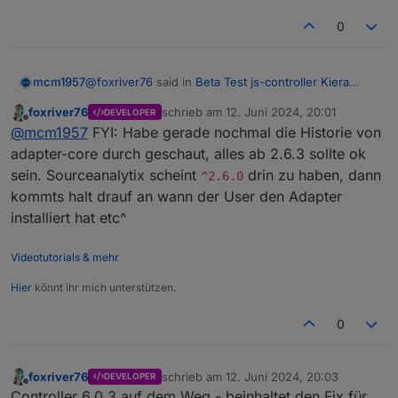
0
@
foxriver76
said in
Beta Test js-controller Kiera
mcm1957
(v6.0)
:
foxriver76
schrieb am
12. Juni 2024, 20:01
DEVELOPER
zuletzt editiert von
Offline
@
jb_sullivan
2.1.12
@
mcm1957
FYI: Habe gerade nochmal die Historie von
adapter-core durch geschaut, alles ab 2.6.3 sollte ok
@
JB_Sullivan
Sourceanalytix, Martin meinte die adapter-core
sein. Sourceanalytix scheint
drin zu haben, dann
^2.6.0
Version ist eventuell zu alt, wenn er startet
kommts halt drauf an wann der User den Adapter
sollte alles passen.
Siehe
https://forum.iobroker.net/topic/75206/beta-
test-js-controller-kiera-v6-0/39
installiert hat etc^
Ev hast du ja die Github Version installiert. Die sollte
OK sein. Ist um einiges neuerer als die letzte echte
Videotutorials & mehr
Release
Hier
könnt ihr mich unterstützen.
0
foxriver76
schrieb am
12. Juni 2024, 20:03
DEVELOPER
zuletzt editiert von
Offline
Controller 6.0.3 auf dem Weg - beinhaltet den Fix für