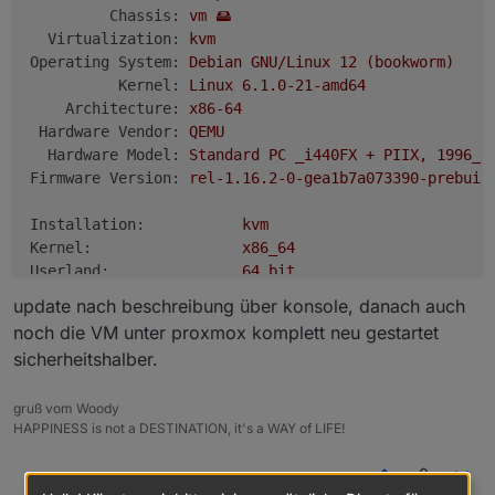
***
Time
and
Time
Zones
***
Chassis:
vm
🖴
Local time:
Thu
2024-06-13 07:30:19 
C
Virtualization:
kvm
Universal time:
Thu
2024-06-13 05:30:19 
U
Operating System:
Debian
GNU/Linux
12
(bookworm)
RTC time:
Thu
2024-06-13 05:30:19
Kernel:
Linux
6.1
.0
-21
-amd64
Time zone:
Europe/Vienna
(CEST,
+020
Architecture:
x86-64
System clock synchronized:
yes
Hardware Vendor:
QEMU
NTP service:
active
Hardware Model:
Standard
PC
_i440FX
+
PIIX,
1996_
RTC in local TZ:
no
Firmware Version:
rel-1.16.2-0-gea1b7a073390-prebuil
***
Users
and
Groups
***
Installation:
kvm
User
that
called
'iob diag':
Kernel:
x86_64
woody
Userland:
64
bit
HOME=/home/woody
Timezone:
Europe/Vienna
(CEST,
+0200)
update nach beschreibung über konsole, danach auch
GROUPS=woody
adm
cdrom
floppy
sudo
audio
dip
video
p
User-ID:
1000
noch die VM unter proxmox komplett neu gestartet
Display-Server:
false
sicherheitshalber.
User
that
is
running
'js-controller':
Boot Target:
graphical.target
iobroker
HOME=/home/iobroker
gruß vom Woody
Pending OS-Updates:
0
HAPPINESS is not a DESTINATION, it's a WAY of LIFE!
GROUPS=iobroker
tty
dialout
audio
video
plugdev
Pending iob updates:
0
0
***
Display-Server-Setup
***
Nodejs-Installation: