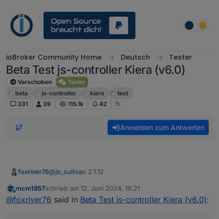
Weiter zum Inhalt
ioBroker Community Home
Deutsch
Tester
Beta Test js-controller Kiera (v6.0)
Verschoben
Tester
beta
js-controller
kiera
test
331
39
115.1k
42
Anmelden zum Antworten
@
jb_sullivan
2.1.12
foxriver76
mcm1957
schrieb am
12. Juni 2024, 19:21
Sourceanalytix, Martin meinte die adapter-core
zuletzt editiert von
Offline
@
foxriver76
said in
Beta Test js-controller Kiera (v6.0)
:
Version ist eventuell zu alt, wenn er startet sollte
alles passen.