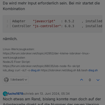
Da wird mehr Input erforderlich sein. Bei mir startet die
Kombination
Adapter    
"javascript"
   : 8.5.2    , installed 
Controller 
"js-controller"
: 6.0.3    , installed 
nämlich.
Linux-Werkzeugkasten:
https://forum.iobroker.net/topic/42952/der-kleine-iobroker-linux-
werkzeugkasten
NodeJS Fixer Skript:
https://forum.iobroker.net/topic/68035/iob-node-fix-skript
iob_diag: curl -sLf -o
diag.sh
https://iobroker.net/diag.sh && bash
diag.sh
1 Antwort
0
fuchs1978
schrieb am
13. Juni 2024, 05:34
F
zuletzt editiert von
Offline
Noch etwas am Rand, bislang konnte man doch auf der
Adapterseite direkt auf die Nummer der neuen Version