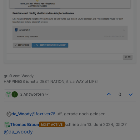
gruß vom Woody
HAPPINESS is not a DESTINATION, it's a WAY of LIFE!
T
2 Antworten
0
da_Woody
@
foxriver76
uff, gerade noch gelesen...
6.0.3 draufgejubelt, js 8.5.2 kurz grün, dann rot.
Thomas Braun
schrieb am
13. Juni 2024, 05:27
MOST ACTIVE
eben noch ein warning reingekommen:
zuletzt editiert von
Online
@
da_woody