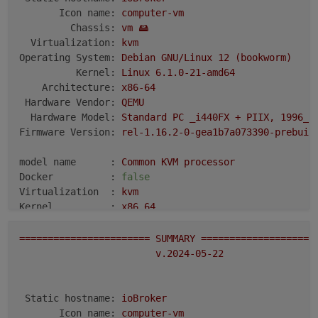
Icon name:
computer-vm
Chassis:
vm
🖴
Virtualization:
kvm
Operating System:
Debian
GNU/Linux
12
(bookworm)
Kernel:
Linux
6.1
.0
-21
-amd64
Architecture:
x86-64
Hardware Vendor:
QEMU
Hardware Model:
Standard
PC
_i440FX
+
PIIX,
1996_
Firmware Version:
rel-1.16.2-0-gea1b7a073390-prebuil
model name      :
Common
KVM
processor
Docker          :
false
Virtualization  :
kvm
Kernel          :
x86_64
Userland        :
64
bit
=======================
SUMMARY
====================
Systemuptime and Load:
v.2024-05-22
07
:30:19
up
21
min,
2
users,
load average:
1.12
,
CPU threads:
4
Static hostname:
ioBroker
Icon name:
computer-vm