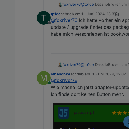
foxriver76
@
tp1de
Dass ioBroker um 1
(Debian Buster alle packages ak
Wenn du im nachhinein die
Auf meiner ioBroker Windows U
tp1de
schrieb am
11. Juni 2024, 13:15
T
hast.
zuletzt editiert von tp1de
6. Nov. 2024,
@
foxriver76
Ich hatte vorher ein a
Offline
update / upgrade findet das package
habe mich verschrieben ist bookworm
foxriver76
@
tp1de
Dass ioBroker um 1
Wenn du im nachhinein die
mrjeschke
schrieb am
11. Juni 2024, 15:02
M
hast.
zuletzt editiert von
@
foxriver76
Online
Wie mache ich jetzt adapter-updat
Ich finde dort keinen Button mehr.