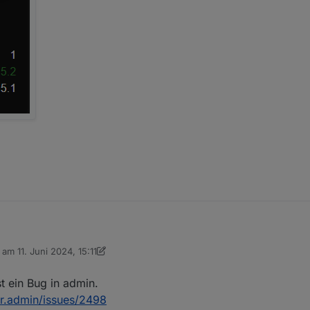
ter-updates über die Web-Oberfläche?
b am
11. Juni 2024, 15:11
on mehr.
 editiert von mcm1957
6. Nov. 2024, 17:15
st ein Bug in admin.
er.admin/issues/2498