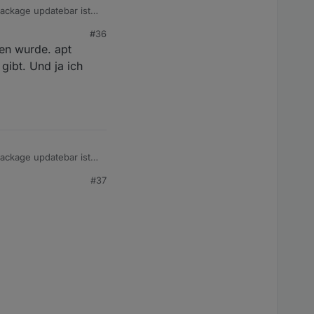
ackage updatebar ist.
is du sie bestätigt
#36
den wurde. apt
gibt. Und ja ich
ackage updatebar ist.
is du sie bestätigt
#37