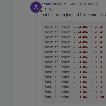
anwa
schrieb am
11. Juni 2024, 18:43
A
zuletzt editiert von Negalein
6. Nov. 2
Hallo,
Offline
hat hier noch jemand Probleme mit 
host.ioBroker  
2024
-06
-11
20
:
41
:
host.ioBroker  
2024
-06
-11
20
:
41
:
host.ioBroker  
2024
-06
-11
20
:
41
:
host.ioBroker  
2024
-06
-11
20
:
41
:
host.ioBroker  
2024
-06
-11
20
:
41
:
host.ioBroker  
2024
-06
-11
20
:
41
:
host.ioBroker  
2024
-06
-11
20
:
41
:
host.ioBroker  
2024
-06
-11
20
:
41
:
host.ioBroker  
2024
-06
-11
20
:
41
:
host.ioBroker  
2024
-06
-11
20
:
41
:
host.ioBroker  
2024
-06
-11
20
:
41
:
host.ioBroker  
2024
-06
-11
20
:
41
:
host.ioBroker  
2024
-06
-11
20
:
41
:
host.ioBroker  
2024
-06
-11
20
:
41
:
host.ioBroker  
2024
-06
-11
20
:
40
: