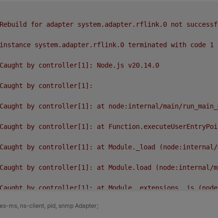
Rebuild
for
adapter
system.adapter.rflink.0
not
successf
instance
system.adapter.rflink.0
terminated
with
code
1
Caught
by
controller[1]:
Node.js
v20.14.0
Caught
by
controller[1]:
Caught
by
controller[1]:
at
node:internal/main/run_main_
Caught
by
controller[1]:
at
Function.executeUserEntryPoi
Caught
by
controller[1]:
at
Module._load
(node:internal/
Caught
by
controller[1]:
at
Module.load
(node:internal/m
Caught
by
controller[1]:
at
Module._extensions..js
(node
s-ms, ns-client, pid, snmp Adapter;
Caught
by
controller[1]:
at
Module._compile
(node:intern