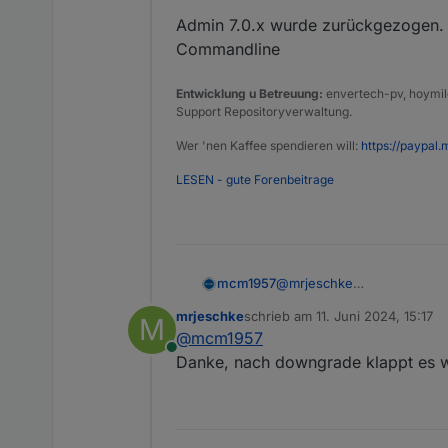
Admin 7.0.x wurde zurückgezogen. 
Commandline
Entwicklung u Betreuung:
envertech-pv, hoymile
Support Repositoryverwaltung.
Wer 'nen Kaffee spendieren will:
https://paypal.
LESEN - gute Forenbeitrage
@
mrjeschke
mcm1957
Du hast admin 7.x.x installie
mrjeschke
schrieb am
11. Juni 2024, 15:17
M
https://github.com/ioBroke
Admin 7.0.x wurde zurückg
zuletzt editiert von
@
mcm1957
Online
Danke, nach downgrade klappt es w