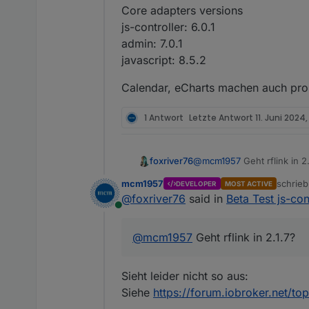
Core adapters versions
js-controller: 6.0.1
admin: 7.0.1
javascript: 8.5.2
Calendar, eCharts machen auch pr
1 Antwort
Letzte Antwort
11. Juni 2024,
foxriver76
@
mcm1957
Geht rflink in 2.
mcm1957
schrie
DEVELOPER
MOST ACTIVE
zuletzt 
@
foxriver76
said in
Beta Test js-con
Online
@
mcm1957
Geht rflink in 2.1.7?
Sieht leider nicht so aus:
Siehe
https://forum.iobroker.net/top