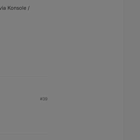
ia Konsole /
#39
Konsole / Commandline