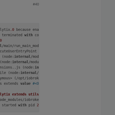
#40
alytix
.0
 because enabled

 terminated 
with
 code 
1
 (JS_CONTROLLER_STOPPED)

0
l
/main/run_main_module:
28
:
49
cuteUserEntryPoint [
as
 runMain] (node:
internal
/modules/r
 (node:
internal
/modules/cjs/loader:
1024
:
12
)

(node:
internal
/modules/cjs/loader:
1208
:
32
)

nsions..js (node:
internal
/modules/cjs/loader:
1416
:
10
)

ile (node:
internal
/modules/cjs/loader:
1358
:
14
)

ymous> (/opt/iobroker/node_modules/iobroker.sourceanalyt
s extends 
value
#<Object> is not a constructor or null
lytix
extends
utils.Adapter
 {

ode_modules/iobroker.sourceanalytix/main.js:
31
 started 
with
 pid 
207189