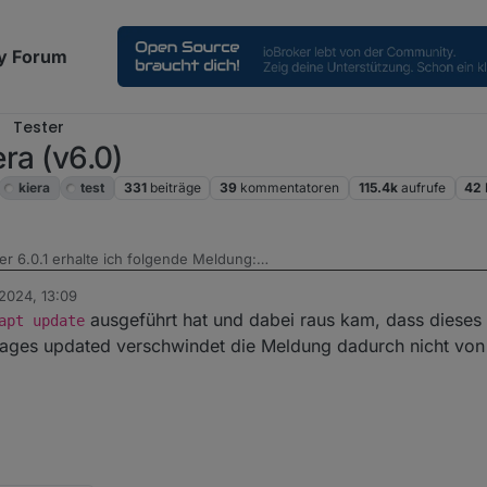
y Forum
Tester
era (v6.0)
kiera
test
331
beiträge
39
kommentatoren
115.4k
aufrufe
42
ler 6.0.1 erhalte ich folgende Meldung:
 2024, 13:09
terpretieren?
ausgeführt hat und dabei raus kam, dass diese
apt update
kages updated verschwindet die Meldung dadurch nicht von s