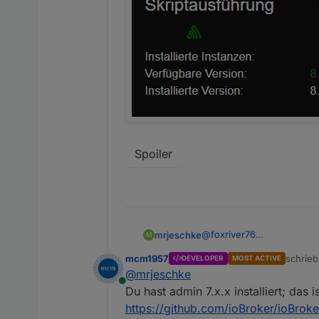
Spoiler
@
foxriver76
mrjeschke
M
Wie mache ich jetzt adap
mcm1957
schrie
DEVELOPER
MOST ACTIVE
Ich finde dort keinen Butt
zuletzt
Spoiler
@
mrjeschke
Online
Du hast admin 7.x.x installiert; das i
https://github.com/ioBroker/ioBrok