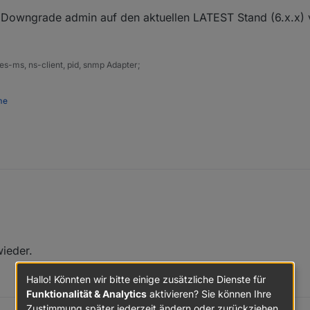
Downgrade admin auf den aktuellen LATEST Stand (6.x.x) v
s-ms, ns-client, pid, snmp Adapter;
me
rt; das ist ein Bug in admin.
r/ioBroker.admin/issues/2498
ezogen. Downgrade admin auf den aktuellen LATEST Stand (6.x.x) via 
ieder.
Hallo! Könnten wir bitte einige zusätzliche Dienste für
Funktionalität & Analytics
aktivieren? Sie können Ihre
Zustimmung später jederzeit ändern oder zurückziehen.