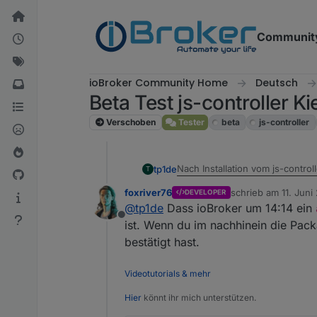
Weiter zum Inhalt
Communit
ioBroker Community Home
Deutsch
Beta Test js-controller Ki
Verschoben
Tester
beta
js-controller
Nach Installation vom js-control
tp1de
T
foxriver76
schrieb am
11. Juni
DEVELOPER
Wie habe ich die Meldung zu in
zuletzt editiert von
@
tp1de
Dass ioBroker um 14:14 ein
Offline
ist. Wenn du im nachhinein die Pac
bestätigt hast.
Videotutorials & mehr
Hier
könnt ihr mich unterstützen.