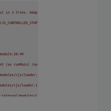
ul
in
3
tries.
Adapter
will
not
be
restarted
again.
Plea
(JS_CONTROLLER_STOPPED)
module:28:49
nt
 [
as
runMain
] 
(node:internal/modules/run_main:174:12)
modules/cjs/loader:1024:12)
odules/cjs/loader:1208:32)
:internal/modules/cjs/loader:1416:10)
al/modules/cjs/loader:1358:14)