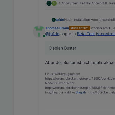
T
M
2 Antworten
Letzte Antwort
11. Jun
Nach Installation vom js-control
tp1de
T
Thomas Braun
schrieb am
11. 
MOST ACTIVE
Wie habe ich die Meldung zu in
zuletzt editiert 
@
tp1de
sagte in
Beta Test js-control
Online
(Debian Buster alle packages ak
Debian Buster
Auf meiner ioBroker Windows U
Aber der Buster ist nicht mehr aktu
Linux-Werkzeugkasten:
https://forum.iobroker.net/topic/42952/der-kle
NodeJS Fixer Skript:
https://forum.iobroker.net/topic/68035/iob-node
iob_diag: curl -sLf -o
diag.sh
https://iobroker.ne