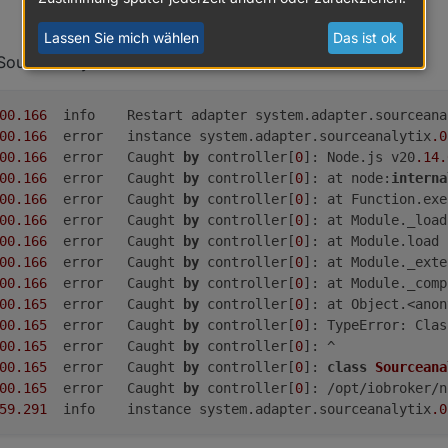
024, 21:52
Lassen Sie mich wählen
Das ist ok
SourceAnalytix?
00.166
	info	Restart adapter system.adapter.sourcean
00.166
	error	instance system.adapter.sourceanalytix
.0
00.166
	error	Caught 
by
 controller[
0
]: Node.js v20
.14
.
00.166
	error	Caught 
by
 controller[
0
]: at node:
interna
00.166
	error	Caught 
by
 controller[
0
]: at Function.exe
00.166
	error	Caught 
by
 controller[
0
]: at Module._load
00.166
	error	Caught 
by
 controller[
0
]: at Module.load 
00.166
	error	Caught 
by
 controller[
0
]: at Module._exte
00.166
	error	Caught 
by
 controller[
0
]: at Module._comp
00.165
	error	Caught 
by
 controller[
0
]: at Object.<anon
00.165
	error	Caught 
by
 controller[
0
]: TypeError: Clas
00.165
	error	Caught 
by
 controller[
0
]: ^

00.165
	error	Caught 
by
 controller[
0
]: 
class
Sourceana
00.165
	error	Caught 
by
 controller[
0
]: /opt/iobroker/n
59.291
	info	instance system.adapter.sourceanalytix
.0