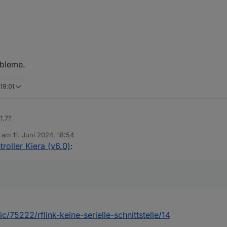
obleme.
 19:01
1.7?
b am
11. Juni 2024, 18:54
editiert von
troller Kiera (v6.0)
:
ic/75222/rflink-keine-serielle-schnittstelle/14