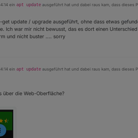
4:14 ein
apt update
ausgeführt hat und dabei raus kam, dass dieses P
tuell)
 Packages updated verschwindet die Meldung dadurch nicht von selbst b
mgebung (Entwicklung) erscheint diese Meldung nicht.
 15:15
pt-get update / upgrade ausgeführt, ohne dass etwas gefun
. Ich war mir nicht bewusst, das es dort einen Unterschied 
 und nicht buster .... sorry
4:14 ein
apt update
ausgeführt hat und dabei raus kam, dass dieses P
 Packages updated verschwindet die Meldung dadurch nicht von selbst b
es über die Web-Oberfläche?