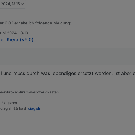
i 2024, 13:15
ler 6.0.1 erhalte ich folgende Meldung:
Juni 2024, 13:13
terpretieren?
von
ler Kiera (v6.0)
:
tuell)
mgebung (Entwicklung) erscheint diese Meldung nicht.
ell und muss durch was lebendiges ersetzt werden. Ist aber
ine-iobroker-linux-werkzeugkasten
-fix-skript
t/diag.sh && bash
diag.sh