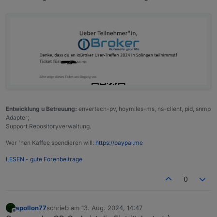
Entwicklung u Betreuung:
envertech-pv, hoymiles-ms, ns-client, pid, snmp
Adapter;
Support Repositoryverwaltung.
Wer 'nen Kaffee spendieren will:
https://paypal.me
LESEN - gute Forenbeitrage
0
apollon77
schrieb am
13. Aug. 2024, 14:47
zuletzt editiert von
Offline