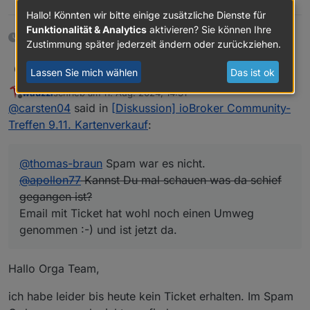
Hallo! Könnten wir bitte einige zusätzliche Dienste für
Funktionalität & Analytics
aktivieren? Sie können Ihre
23 Tagen später
Zustimmung später jederzeit ändern oder zurückziehen.
carsten04
@
thomas-braun
Spam war es nicht.
Lassen Sie mich wählen
Das ist ok
@
apollon77
Kannst Du mal schauen was da schief
wauzzi
schrieb am
11. Aug. 2024, 14:31
gegangen ist?
zuletzt editiert von
Offline
@
carsten04
said in
[Diskussion] ioBroker Community-
Email mit Ticket hat wohl noch einen Umweg
genommen :-) und ist jetzt da.
Treffen 9.11. Kartenverkauf
:
@
thomas-braun
Spam war es nicht.
@
apollon77
Kannst Du mal schauen was da schief
gegangen ist?
Email mit Ticket hat wohl noch einen Umweg
genommen :-) und ist jetzt da.
Hallo Orga Team,
ich habe leider bis heute kein Ticket erhalten. Im Spam