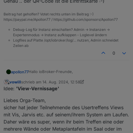
Genau .. der QR-Code ist die Eintrittskarte :-)
Beitrag hat geholfen? Votet rechts unten im Beitrag :-)
https://paypal.me/Apollon77 / https://github.com/sponsors/Apollon77
Debug-Log für Instanz einschalten? Admin -> Instanzen ->
Expertenmodus -> Instanz aufklappen - Loglevel ändern
Logfiles auf Platte /opt/iobroker/log/… nutzen, Admin schneidet
Zeilen ab
0
Hallo ioBroker-Freunde,
apollon77
vowill
schrieb am
14. Aug. 2024, 12:58
dieses Jahr wird ioBroker 10 Jahre alt und das
zuletzt editiert von vowill
Offline
Idee:
'View-Vernissage'
wollen wir mit Euch feiern!
Liebes Orga-Team,
sicher hat jeder Teilnehmende des Usertreffens Views
Am 9.11.2024 veranstalten wir aus diesem Anlass ein
mit Vis, Jarvis etc. auf seinem/ihrem System am Laufen.
Community Treffen in der Gläsernen Werkstatt in
Daher wäre es super, wenn ihr beim Treffen eine oder
Solingen.
Die Karten sind aktuell ausverkauft. Falls ein
mehrere Wände oder Metaplantafeln im Saal oder im
Kartenbesitzer doch nicht kann, haben wir