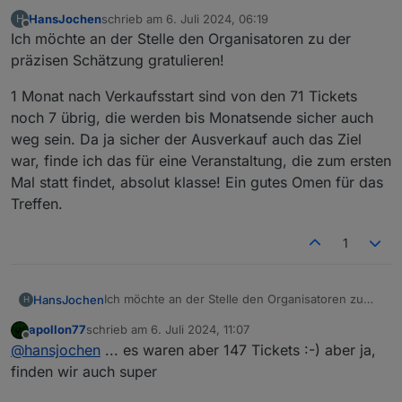
HansJochen
schrieb am
6. Juli 2024, 06:19
H
zuletzt editiert von
Offline
Ich möchte an der Stelle den Organisatoren zu der
präzisen Schätzung gratulieren!
1 Monat nach Verkaufsstart sind von den 71 Tickets
noch 7 übrig, die werden bis Monatsende sicher auch
weg sein. Da ja sicher der Ausverkauf auch das Ziel
war, finde ich das für eine Veranstaltung, die zum ersten
Mal statt findet, absolut klasse! Ein gutes Omen für das
Treffen.
1
Ich möchte an der Stelle den Organisatoren zu
HansJochen
H
der präzisen Schätzung gratulieren!
apollon77
schrieb am
6. Juli 2024, 11:07
1 Monat nach Verkaufsstart sind von den 71
zuletzt editiert von
Offline
@
hansjochen
... es waren aber 147 Tickets :-) aber ja,
Tickets noch 7 übrig, die werden bis Monatsende
sicher auch weg sein. Da ja sicher der
finden wir auch super
Ausverkauf auch das Ziel war, finde ich das für
eine Veranstaltung, die zum ersten Mal statt