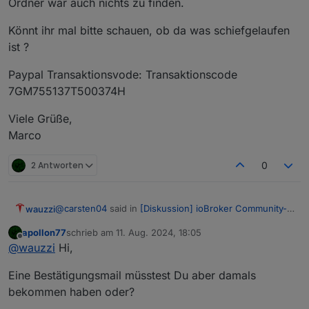
Ordner war auch nichts zu finden.
Könnt ihr mal bitte schauen, ob da was schiefgelaufen
ist ?
Paypal Transaktionsvode: Transaktionscode
7GM755137T500374H
Viele Grüße,
Marco
2 Antworten
0
@
carsten04
said in
[Diskussion] ioBroker Community-
wauzzi
Treffen 9.11. Kartenverkauf
:
apollon77
schrieb am
11. Aug. 2024, 18:05
zuletzt editiert von
Offline
@
thomas-braun
Spam war es nicht.
@
wauzzi
Hi,
@
apollon77
Kannst Du mal schauen was da schief
Hallo Orga Team,
gegangen ist?
Eine Bestätigungsmail müsstest Du aber damals
Email mit Ticket hat wohl noch einen Umweg
bekommen haben oder?
ich habe leider bis heute kein Ticket erhalten. Im Spam
genommen :-) und ist jetzt da.