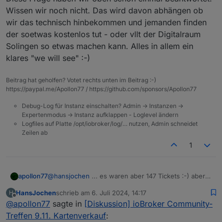
Wissen wir noch nicht. Das wird davon abhängen ob
wir das technisch hinbekommen und jemanden finden
der soetwas kostenlos tut - oder vllt der Digitalraum
Solingen so etwas machen kann. Alles in allem ein
klares "we will see" :-)
Beitrag hat geholfen? Votet rechts unten im Beitrag :-)
https://paypal.me/Apollon77 / https://github.com/sponsors/Apollon77
Debug-Log für Instanz einschalten? Admin -> Instanzen ->
Expertenmodus -> Instanz aufklappen - Loglevel ändern
Logfiles auf Platte /opt/iobroker/log/… nutzen, Admin schneidet
Zeilen ab
1
apollon77
@
hansjochen
... es waren aber 147 Tickets :-) aber
ja, finden wir auch super
HansJochen
schrieb am
6. Juli 2024, 14:17
H
zuletzt editiert von
Offline
@
apollon77
sagte in
[Diskussion] ioBroker Community-
Treffen 9.11. Kartenverkauf
: