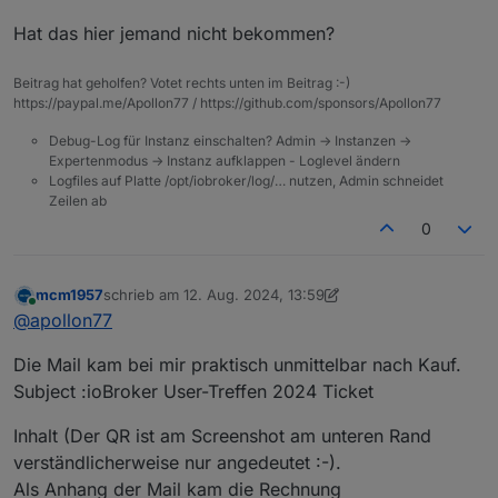
ich habe leider bis heute kein Ticket erhalten. Im Spam
genommen :-) und ist jetzt da.
Hat das hier jemand nicht bekommen?
Ordner war auch nichts zu finden.
Könnt ihr mal bitte schauen, ob da was schiefgelaufen
ist ?
Beitrag hat geholfen? Votet rechts unten im Beitrag :-)
Paypal Transaktionsvode: Transaktionscode
https://paypal.me/Apollon77 / https://github.com/sponsors/Apollon77
7GM755137T500374H
Debug-Log für Instanz einschalten? Admin -> Instanzen ->
Viele Grüße,
Expertenmodus -> Instanz aufklappen - Loglevel ändern
Marco
Logfiles auf Platte /opt/iobroker/log/… nutzen, Admin schneidet
Zeilen ab
0
mcm1957
schrieb am
12. Aug. 2024, 13:59
zuletzt editiert von mcm1957
8. Dez. 2024, 16:04
Online
@
apollon77
Die Mail kam bei mir praktisch unmittelbar nach Kauf.
Subject :ioBroker User-Treffen 2024 Ticket
Inhalt (Der QR ist am Screenshot am unteren Rand
verständlicherweise nur angedeutet :-).
Als Anhang der Mail kam die Rechnung