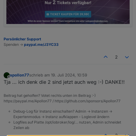
Persönlicher Support
Spenden ->
paypal.me/J3YC33
2
apollon77
schrieb am
19. Juli 2024, 10:59
zuletzt editiert von
Offline
Tja ... ich denk die 2 sind jetzt auch weg :-) DANKE!!
Beitrag hat geholfen? Votet rechts unten im Beitrag :-)
https://paypal.me/Apollon77 / https://github.com/sponsors/Apollon77
Debug-Log für Instanz einschalten? Admin -> Instanzen ->
Expertenmodus -> Instanz aufklappen - Loglevel ändern
Logfiles auf Platte /opt/iobroker/log/… nutzen, Admin schneidet
Zeilen ab
2