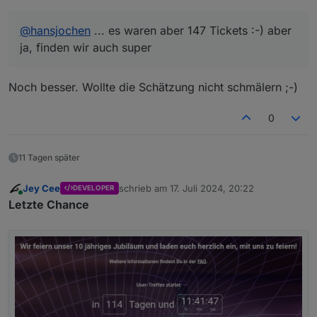
@
hansjochen
... es waren aber 147 Tickets :-) aber
ja, finden wir auch super
Noch besser. Wollte die Schätzung nicht schmälern ;-)
0
11 Tagen später
Jey Cee
schrieb am
17. Juli 2024, 20:22
DEVELOPER
zuletzt editiert von
Online
Letzte Chance