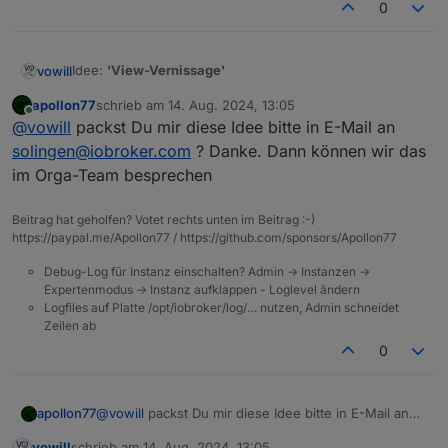
0
Idee:
'View-Vernissage'
vowill
apollon77
schrieb am
14. Aug. 2024, 13:05
Liebes Orga-Team,
zuletzt editiert von
Offline
@
vowill
packst Du mir diese Idee bitte in E-Mail an
sicher hat jeder Teilnehmende des Usertreffens Views
mit Vis, Jarvis etc. auf seinem/ihrem System am Laufen.
solingen@iobroker.com
? Danke. Dann können wir das
Daher wäre es super, wenn ihr beim Treffen eine oder
im Orga-Team besprechen
mehrere Wände oder Metaplantafeln im Saal oder im
Vorraum anbieten könntet, auf der interessierte
Beitrag hat geholfen? Votet rechts unten im Beitrag :-)
Teilnehmende einen Ausdruck ihrer Views anpinnen
https://paypal.me/Apollon77 / https://github.com/sponsors/Apollon77
können. Eine solche 'Vernissage' wäre für die anderen
Teilnehmenden sicher eine gewaltige Fundgrube für
Debug-Log für Instanz einschalten? Admin -> Instanzen ->
Ideen und Anregungen, und es dürfte auch zu vielen
Expertenmodus -> Instanz aufklappen - Loglevel ändern
Gespräche zwischen den Teilnehmenden führen.
Logfiles auf Platte /opt/iobroker/log/… nutzen, Admin schneidet
Das Ganze kann natürlich 'geordnet' werden. Zum
Zeilen ab
Beispiel könntet ihr Vorgaben machen, wie viele Seiten
0
(3?) in welchem Format (DIN A4?) maximal von einem
Teilnehmenden wie (mit Pin-Nadeln? Tesa? ...)
angebracht werden dürfen, und ob / in welchem Format
sich darauf eine Kontaktadresse befinden darf/soll.
apollon77
@
vowill
packst Du mir diese Idee bitte in E-Mail an
Sofern ihr für die Teilnehmenden ein 'Buchungssystem'
solingen@iobroker.com
? Danke. Dann können wir
vowill
schrieb am
14. Aug. 2024, 13:05