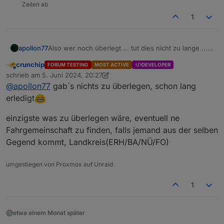
Zeilen ab
1
apollon77
Also wer noch überlegt ... tut dies nicht zu lange ...
sind "nur" noch 71 Tickets übrig :-)
crunchip
FORUM TESTING
MOST ACTIVE
DEVELOPER
Offline
schrieb am
5. Juni 2024, 20:27
zuletzt editiert von crunchip
6. Mai 2024, 22:31
@
apollon77
gab`s nichts zu überlegen, schon lang
erledigt
einzigste was zu überlegen wäre, eventuell ne
Fahrgemeinschaft zu finden, falls jemand aus der selben
Gegend kommt, Landkreis(ERH/BA/NÜ/FO)
umgestiegen von Proxmox auf Unraid
1
etwa einem Monat später