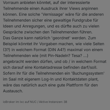
https://forum.iobroker.net/post/1201950
Die Agenda steht jetzt auch fest und ist unter
Vorraum anbieten könntet, auf der interessierte
geschaffen um hier Kontakte zu vermitteln falls
https://usertreffen.iobroker.in/#agenda
Teilnehmende einen Ausdruck ihrer Views anpinnen
noch jemand eine Karte sucht.
veröffentlicht. Danke an alle Vortragenden!
Wir freuen uns gemeinsam mit Euch und unserem
können. Eine solche 'Vernissage' wäre für die anderen
Hauptsponsor Shelly und unserem Partner solingen-
Teilnehmenden sicher eine gewaltige Fundgrube für
digital auf einen Tag mit spannenden Vorträgen und
Der offizielle Kartenvorverkauf läuft Seite heute
viel persönlichem Austausch! Auch für das leibliche
12:00 und einen ersten Themenüberblick zu den
Ideen und Anregungen, und es dürfte auch zu vielen
Wohl ist gesorgt.
Alle Informationen und die Karten
bisher geplanten Vorträgen haben wir unter
Wir suchen auch immer noch Vorträge! Wer einen
Gespräche zwischen den Teilnehmenden führen.
dafür gibt es unter
https://usertreffen.iobroker.in
https://usertreffen.iobroker.in/#agenda
Vortrag halten möchte meldet sich bitte mit dem
Das Ganze kann natürlich 'geordnet' werden. Zum
bereitgestellt.
Thema über die Webseite an oder sendet uns eine
Bei Fragen, die die FAQ nicht beantwortet oder zur
Beispiel könntet ihr Vorgaben machen, wie viele Seiten
E-Mail an
solingen@iobroker.com
.
Diskussion bitte diesen Thread nutzen.
Wir freuen uns auf Euch!
(3?) in welchem Format (DIN A4?) maximal von einem
Teilnehmenden wie (mit Pin-Nadeln? Tesa? ...)
Euer ioBroker Team
angebracht werden dürfen, und ob / in welchem Format
sich darauf eine Kontaktadresse befinden darf/soll.
Sofern ihr für die Teilnehmenden ein 'Buchungssystem'
im Saal mit eigenem Log-In und Kontaktdaten plant,
wäre das natürlich auch eine gute Plattform für den
Austausch.
ioBroker im lxc auf NUC / Aktive Instanzen: 38