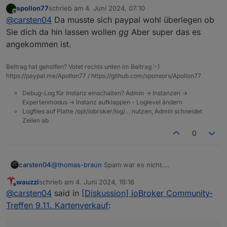
@
apollon77
Kannst Du mal schauen was da schief
apollon77
schrieb am
4. Juni 2024, 07:10
gegangen ist?
zuletzt editiert von
Offline
@
carsten04
Da musste sich paypal wohl überlegen ob
Email mit Ticket hat wohl noch einen Umweg
genommen :-) und ist jetzt da.
Sie dich da hin lassen wollen
gg
Aber super das es
angekommen ist.
Beitrag hat geholfen? Votet rechts unten im Beitrag :-)
https://paypal.me/Apollon77 / https://github.com/sponsors/Apollon77
Debug-Log für Instanz einschalten? Admin -> Instanzen ->
Expertenmodus -> Instanz aufklappen - Loglevel ändern
Logfiles auf Platte /opt/iobroker/log/… nutzen, Admin schneidet
Zeilen ab
0
carsten04
@
thomas-braun
Spam war es nicht.
@
apollon77
Kannst Du mal schauen was da schief
wauzzi
schrieb am
4. Juni 2024, 19:16
gegangen ist?
zuletzt editiert von
Offline
@
carsten04
said in
[Diskussion] ioBroker Community-
Email mit Ticket hat wohl noch einen Umweg
genommen :-) und ist jetzt da.
Treffen 9.11. Kartenverkauf
: