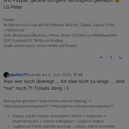
und Paypal, gerade übrigens reibungslos geklappt 😉
Community Treffen in der Gläsernen Werkstatt in
Solingen.
Die Karten sind aktuell ausverkauft. Falls ein
LG Peter
Kartenbesitzer doch nicht kann, haben wir
https://forum.iobroker.net/post/1201950
Die Agenda steht jetzt auch fest und ist unter
Pedder
geschaffen um hier Kontakte zu vermitteln falls
https://usertreffen.iobroker.in/#agenda
All @Proxmox/Trixie auf HP Elitedesk 800 G4; Zigbee: ZigStar (LAN),
noch jemand eine Karte sucht.
veröffentlicht. Danke an alle Vortragenden!
Wir freuen uns gemeinsam mit Euch und unserem
~110Devices
Hauptsponsor Shelly und unserem Partner solingen-
Unifi, Motioneye/3Reolinks, PiHole, Bosch CS7800i via BBQKees/EMS-
digital auf einen Tag mit spannenden Vorträgen und
Der offizielle Kartenvorverkauf läuft Seite heute
ESP, Fronius/BYD 11kWp via Modbus
viel persönlichem Austausch! Auch für das leibliche
12:00 und einen ersten Themenüberblick zu den
Under construction: Smart-WoMo auf Raspi4
Wohl ist gesorgt.
Alle Informationen und die Karten
bisher geplanten Vorträgen haben wir unter
Wir suchen auch immer noch Vorträge! Wer einen
dafür gibt es unter
https://usertreffen.iobroker.in
https://usertreffen.iobroker.in/#agenda
Vortrag halten möchte meldet sich bitte mit dem
1
bereitgestellt.
Thema über die Webseite an oder sendet uns eine
Bei Fragen, die die FAQ nicht beantwortet oder zur
E-Mail an
solingen@iobroker.com
.
Diskussion bitte diesen Thread nutzen.
Wir freuen uns auf Euch!
apollon77
schrieb am
5. Juni 2024, 18:48
zuletzt editiert von
Offline
Also wer noch überlegt ... tut dies nicht zu lange ... sind
Euer ioBroker Team
"nur" noch 71 Tickets übrig :-)
Beitrag hat geholfen? Votet rechts unten im Beitrag :-)
https://paypal.me/Apollon77 / https://github.com/sponsors/Apollon77
Debug-Log für Instanz einschalten? Admin -> Instanzen ->
Expertenmodus -> Instanz aufklappen - Loglevel ändern
Logfiles auf Platte /opt/iobroker/log/… nutzen, Admin schneidet