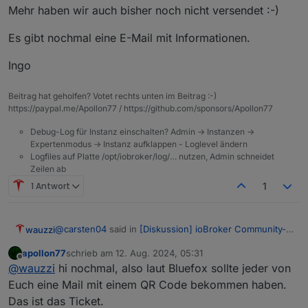
Ordner war auch nichts zu finden.
Mehr haben wir auch bisher noch nicht versendet :-)
Könnt ihr mal bitte schauen, ob da was schiefgelaufen
ist ?
Es gibt nochmal eine E-Mail mit Informationen.
Paypal Transaktionsvode: Transaktionscode
7GM755137T500374H
Ingo
Viele Grüße,
Marco
Beitrag hat geholfen? Votet rechts unten im Beitrag :-)
https://paypal.me/Apollon77 / https://github.com/sponsors/Apollon77
Debug-Log für Instanz einschalten? Admin -> Instanzen ->
Expertenmodus -> Instanz aufklappen - Loglevel ändern
Logfiles auf Platte /opt/iobroker/log/… nutzen, Admin schneidet
Zeilen ab
1 Antwort
1
@
carsten04
said in
[Diskussion] ioBroker Community-
wauzzi
Treffen 9.11. Kartenverkauf
:
apollon77
schrieb am
12. Aug. 2024, 05:31
zuletzt editiert von
Offline
@
thomas-braun
Spam war es nicht.
@
wauzzi
hi nochmal, also laut Bluefox sollte jeder von
@
apollon77
Kannst Du mal schauen was da schief
Euch eine Mail mit einem QR Code bekommen haben.
Hallo Orga Team,
gegangen ist?
Das ist das Ticket.
Email mit Ticket hat wohl noch einen Umweg