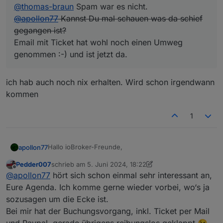
@
thomas-braun
Spam war es nicht.
@
apollon77
Kannst Du mal schauen was da schief
gegangen ist?
Email mit Ticket hat wohl noch einen Umweg
genommen :-) und ist jetzt da.
ich hab auch noch nix erhalten. Wird schon irgendwann
kommen
1
Hallo ioBroker-Freunde,
apollon77
Pedder007
schrieb am
5. Juni 2024, 18:22
dieses Jahr wird ioBroker 10 Jahre alt und das
zuletzt editiert von Pedder007
6. Mai 2024, 20:23
Offline
@
apollon77
hört sich schon einmal sehr interessant an,
wollen wir mit Euch feiern!
Eure Agenda. Ich komme gerne wieder vorbei, wo‘s ja
sozusagen um die Ecke ist.
Bei mir hat der Buchungsvorgang, inkl. Ticket per Mail
Am 9.11.2024 veranstalten wir aus diesem Anlass ein