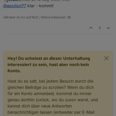
im Saal mit eigenem Log-In und Kontaktdaten plant, wäre
das im Orga-Team besprechen
zuletzt editiert von
Offline
@
apollon77
klar - kommt!
das natürlich auch eine gute Plattform für den
Austausch.
ioBroker im lxc auf NUC / Aktive Instanzen: 38
1
Hey! Du scheinst an dieser Unterhaltung
interessiert zu sein, hast aber noch kein
Konto.
Hast du es satt, bei jedem Besuch durch die
gleichen Beiträge zu scrollen? Wenn du dich
für ein Konto anmeldest, kommst du immer
genau dorthin zurück, wo du zuvor warst, und
kannst dich über neue Antworten
benachrichtigen lassen (entweder per E-Mail