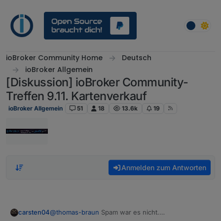
Weiter zum Inhalt
ioBroker Community Home
Deutsch
ioBroker Allgemein
[Diskussion] ioBroker Community-
Treffen 9.11. Kartenverkauf
ioBroker Allgemein
51
18
13.6k
19
Anmelden zum Antworten
carsten04
@
thomas-braun
Spam war es nicht.