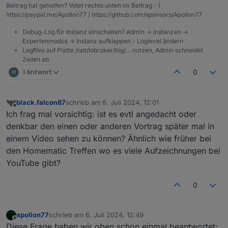
Beitrag hat geholfen? Votet rechts unten im Beitrag :-)
findet, absolut klasse! Ein gutes Omen für das
https://paypal.me/Apollon77 / https://github.com/sponsors/Apollon77
Treffen.
Debug-Log für Instanz einschalten? Admin -> Instanzen ->
Expertenmodus -> Instanz aufklappen - Loglevel ändern
Logfiles auf Platte /opt/iobroker/log/… nutzen, Admin schneidet
Zeilen ab
H
1 Antwort
0
black.falcon87
schrieb am
6. Juli 2024, 12:01
zuletzt editiert von
Offline
Ich frag mal vorsichtig: ist es evtl angedacht oder
denkbar den einen oder anderen Vortrag später mal in
einem Video sehen zu können? Ähnlich wie früher bei
den Homematic Treffen wo es viele Aufzeichnungen bei
YouTube gibt?
0
apollon77
schrieb am
6. Juli 2024, 12:49
zuletzt editiert von
Offline
Diese Frage haben wir oben schon einmal beantwortet: