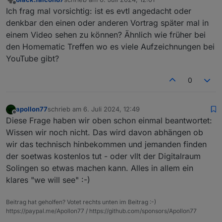
zuletzt editiert von
Offline
Ich frag mal vorsichtig: ist es evtl angedacht oder
denkbar den einen oder anderen Vortrag später mal in
einem Video sehen zu können? Ähnlich wie früher bei
den Homematic Treffen wo es viele Aufzeichnungen bei
YouTube gibt?
0
apollon77
schrieb am
6. Juli 2024, 12:49
zuletzt editiert von
Offline
Diese Frage haben wir oben schon einmal beantwortet:
Wissen wir noch nicht. Das wird davon abhängen ob
wir das technisch hinbekommen und jemanden finden
der soetwas kostenlos tut - oder vllt der Digitalraum
Solingen so etwas machen kann. Alles in allem ein
klares "we will see" :-)
Beitrag hat geholfen? Votet rechts unten im Beitrag :-)
https://paypal.me/Apollon77 / https://github.com/sponsors/Apollon77