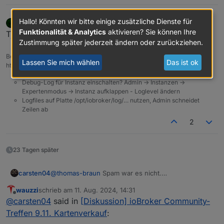
Hallo! Könnten wir bitte einige zusätzliche Dienste für
apollon77
schrieb am
19. Juli 2024, 10:59
zuletzt editiert von
Offline
Funktionalität & Analytics
aktivieren? Sie können Ihre
Tja ... ich denk die 2 sind jetzt auch weg :-) DANKE!!
Zustimmung später jederzeit ändern oder zurückziehen.
Beitrag hat geholfen? Votet rechts unten im Beitrag :-)
Lassen Sie mich wählen
Das ist ok
https://paypal.me/Apollon77 / https://github.com/sponsors/Apollon77
Debug-Log für Instanz einschalten? Admin -> Instanzen ->
Expertenmodus -> Instanz aufklappen - Loglevel ändern
Logfiles auf Platte /opt/iobroker/log/… nutzen, Admin schneidet
Zeilen ab
2
23 Tagen später
carsten04
@
thomas-braun
Spam war es nicht.
@
apollon77
Kannst Du mal schauen was da schief
wauzzi
schrieb am
11. Aug. 2024, 14:31
gegangen ist?
zuletzt editiert von
Offline
@
carsten04
said in
[Diskussion] ioBroker Community-
Email mit Ticket hat wohl noch einen Umweg
genommen :-) und ist jetzt da.
Treffen 9.11. Kartenverkauf
: