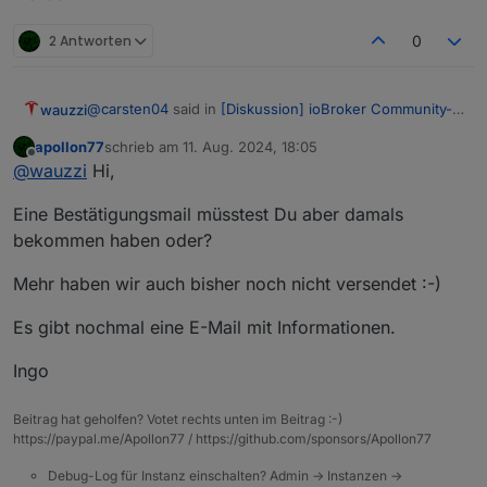
2 Antworten
0
@
carsten04
said in
[Diskussion] ioBroker Community-
wauzzi
Treffen 9.11. Kartenverkauf
:
apollon77
schrieb am
11. Aug. 2024, 18:05
zuletzt editiert von
Offline
@
thomas-braun
Spam war es nicht.
@
wauzzi
Hi,
@
apollon77
Kannst Du mal schauen was da schief
Hallo Orga Team,
gegangen ist?
Eine Bestätigungsmail müsstest Du aber damals
Email mit Ticket hat wohl noch einen Umweg
bekommen haben oder?
ich habe leider bis heute kein Ticket erhalten. Im Spam
genommen :-) und ist jetzt da.
Ordner war auch nichts zu finden.
Mehr haben wir auch bisher noch nicht versendet :-)
Könnt ihr mal bitte schauen, ob da was schiefgelaufen
ist ?
Es gibt nochmal eine E-Mail mit Informationen.
Paypal Transaktionsvode: Transaktionscode
7GM755137T500374H
Ingo
Viele Grüße,
Marco
Beitrag hat geholfen? Votet rechts unten im Beitrag :-)
https://paypal.me/Apollon77 / https://github.com/sponsors/Apollon77
Debug-Log für Instanz einschalten? Admin -> Instanzen ->