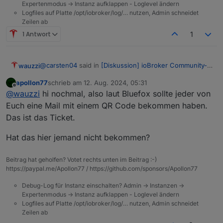
Expertenmodus -> Instanz aufklappen - Loglevel ändern
Logfiles auf Platte /opt/iobroker/log/… nutzen, Admin schneidet
Zeilen ab
1 Antwort
1
@
carsten04
said in
[Diskussion] ioBroker Community-
wauzzi
Treffen 9.11. Kartenverkauf
:
apollon77
schrieb am
12. Aug. 2024, 05:31
zuletzt editiert von
Offline
@
thomas-braun
Spam war es nicht.
@
wauzzi
hi nochmal, also laut Bluefox sollte jeder von
@
apollon77
Kannst Du mal schauen was da schief
Euch eine Mail mit einem QR Code bekommen haben.
Hallo Orga Team,
gegangen ist?
Das ist das Ticket.
Email mit Ticket hat wohl noch einen Umweg
ich habe leider bis heute kein Ticket erhalten. Im Spam
genommen :-) und ist jetzt da.
Hat das hier jemand nicht bekommen?
Ordner war auch nichts zu finden.
Könnt ihr mal bitte schauen, ob da was schiefgelaufen
ist ?
Beitrag hat geholfen? Votet rechts unten im Beitrag :-)
Paypal Transaktionsvode: Transaktionscode
https://paypal.me/Apollon77 / https://github.com/sponsors/Apollon77
7GM755137T500374H
Debug-Log für Instanz einschalten? Admin -> Instanzen ->
Viele Grüße,
Expertenmodus -> Instanz aufklappen - Loglevel ändern
Marco
Logfiles auf Platte /opt/iobroker/log/… nutzen, Admin schneidet
Zeilen ab