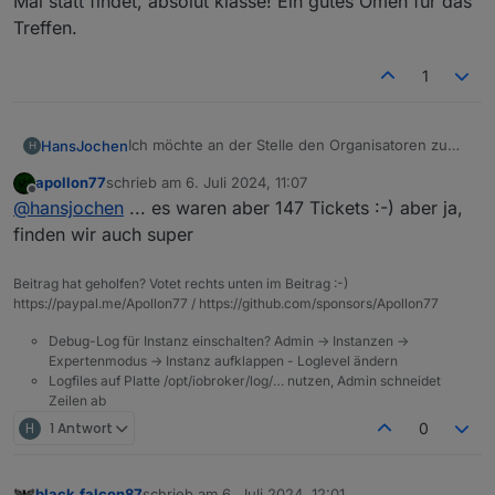
Mal statt findet, absolut klasse! Ein gutes Omen für das
Treffen.
1
Ich möchte an der Stelle den Organisatoren zu
HansJochen
H
der präzisen Schätzung gratulieren!
apollon77
schrieb am
6. Juli 2024, 11:07
1 Monat nach Verkaufsstart sind von den 71
zuletzt editiert von
Offline
@
hansjochen
... es waren aber 147 Tickets :-) aber ja,
Tickets noch 7 übrig, die werden bis Monatsende
sicher auch weg sein. Da ja sicher der
finden wir auch super
Ausverkauf auch das Ziel war, finde ich das für
eine Veranstaltung, die zum ersten Mal statt
Beitrag hat geholfen? Votet rechts unten im Beitrag :-)
findet, absolut klasse! Ein gutes Omen für das
https://paypal.me/Apollon77 / https://github.com/sponsors/Apollon77
Treffen.
Debug-Log für Instanz einschalten? Admin -> Instanzen ->
Expertenmodus -> Instanz aufklappen - Loglevel ändern
Logfiles auf Platte /opt/iobroker/log/… nutzen, Admin schneidet
Zeilen ab
H
1 Antwort
0
black.falcon87
schrieb am
6. Juli 2024, 12:01