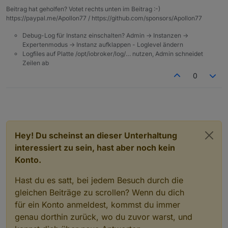
Vorraum anbieten könntet, auf der interessierte
Beitrag hat geholfen? Votet rechts unten im Beitrag :-)
Teilnehmende einen Ausdruck ihrer Views anpinnen
https://paypal.me/Apollon77 / https://github.com/sponsors/Apollon77
können. Eine solche 'Vernissage' wäre für die anderen
Teilnehmenden sicher eine gewaltige Fundgrube für
Debug-Log für Instanz einschalten? Admin -> Instanzen ->
Ideen und Anregungen, und es dürfte auch zu vielen
Expertenmodus -> Instanz aufklappen - Loglevel ändern
Gespräche zwischen den Teilnehmenden führen.
Logfiles auf Platte /opt/iobroker/log/… nutzen, Admin schneidet
Das Ganze kann natürlich 'geordnet' werden. Zum
Zeilen ab
Beispiel könntet ihr Vorgaben machen, wie viele Seiten
0
(3?) in welchem Format (DIN A4?) maximal von einem
Teilnehmenden wie (mit Pin-Nadeln? Tesa? ...)
angebracht werden dürfen, und ob / in welchem Format
sich darauf eine Kontaktadresse befinden darf/soll.
Sofern ihr für die Teilnehmenden ein 'Buchungssystem'
im Saal mit eigenem Log-In und Kontaktdaten plant, wäre
Hey! Du scheinst an dieser Unterhaltung
das natürlich auch eine gute Plattform für den
Austausch.
interessiert zu sein, hast aber noch kein
Konto.
Hast du es satt, bei jedem Besuch durch die
gleichen Beiträge zu scrollen? Wenn du dich
für ein Konto anmeldest, kommst du immer
genau dorthin zurück, wo du zuvor warst, und