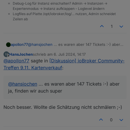
Debug-Log für Instanz einschalten? Admin -> Instanzen ->
Expertenmodus -> Instanz aufklappen - Loglevel ändern
Logfiles auf Platte /opt/iobroker/log/… nutzen, Admin schneidet
Zeilen ab
1
apollon77
@
hansjochen
... es waren aber 147 Tickets :-) aber
ja, finden wir auch super
HansJochen
schrieb am
6. Juli 2024, 14:17
H
zuletzt editiert von
Offline
@
apollon77
sagte in
[Diskussion] ioBroker Community-
Treffen 9.11. Kartenverkauf
:
@
hansjochen
... es waren aber 147 Tickets :-) aber
ja, finden wir auch super
Noch besser. Wollte die Schätzung nicht schmälern ;-)
0