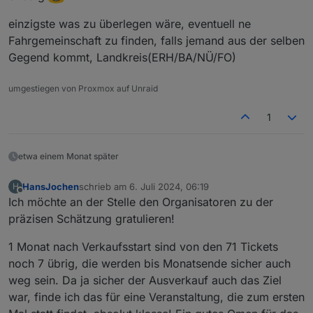
einzigste was zu überlegen wäre, eventuell ne
Fahrgemeinschaft zu finden, falls jemand aus der selben
Gegend kommt, Landkreis(ERH/BA/NÜ/FO)
umgestiegen von Proxmox auf Unraid
1
etwa einem Monat später
HansJochen
schrieb am
6. Juli 2024, 06:19
H
zuletzt editiert von
Offline
Ich möchte an der Stelle den Organisatoren zu der
präzisen Schätzung gratulieren!
1 Monat nach Verkaufsstart sind von den 71 Tickets
noch 7 übrig, die werden bis Monatsende sicher auch
weg sein. Da ja sicher der Ausverkauf auch das Ziel
war, finde ich das für eine Veranstaltung, die zum ersten