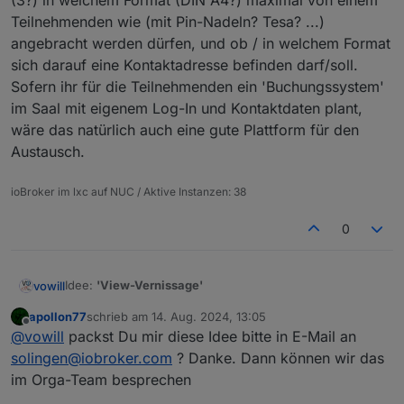
(3?) in welchem Format (DIN A4?) maximal von einem
Teilnehmenden wie (mit Pin-Nadeln? Tesa? ...)
Euer ioBroker Team
angebracht werden dürfen, und ob / in welchem Format
sich darauf eine Kontaktadresse befinden darf/soll.
Sofern ihr für die Teilnehmenden ein 'Buchungssystem'
im Saal mit eigenem Log-In und Kontaktdaten plant,
wäre das natürlich auch eine gute Plattform für den
Austausch.
ioBroker im lxc auf NUC / Aktive Instanzen: 38
0
Idee:
'View-Vernissage'
vowill
apollon77
schrieb am
14. Aug. 2024, 13:05
Liebes Orga-Team,
zuletzt editiert von
Offline
@
vowill
packst Du mir diese Idee bitte in E-Mail an
sicher hat jeder Teilnehmende des Usertreffens Views
mit Vis, Jarvis etc. auf seinem/ihrem System am Laufen.
solingen@iobroker.com
? Danke. Dann können wir das
Daher wäre es super, wenn ihr beim Treffen eine oder
im Orga-Team besprechen
mehrere Wände oder Metaplantafeln im Saal oder im