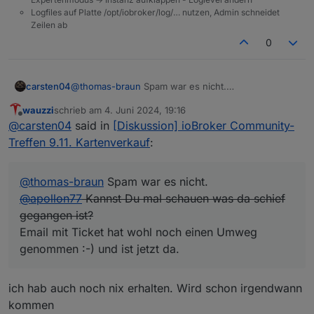
Logfiles auf Platte /opt/iobroker/log/… nutzen, Admin schneidet
Zeilen ab
0
carsten04
@
thomas-braun
Spam war es nicht.
@
apollon77
Kannst Du mal schauen was da schief
wauzzi
schrieb am
4. Juni 2024, 19:16
gegangen ist?
zuletzt editiert von
Offline
@
carsten04
said in
[Diskussion] ioBroker Community-
Email mit Ticket hat wohl noch einen Umweg
genommen :-) und ist jetzt da.
Treffen 9.11. Kartenverkauf
:
@
thomas-braun
Spam war es nicht.
@
apollon77
Kannst Du mal schauen was da schief
gegangen ist?
Email mit Ticket hat wohl noch einen Umweg
genommen :-) und ist jetzt da.
ich hab auch noch nix erhalten. Wird schon irgendwann
kommen