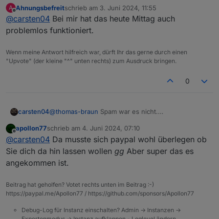
@
apollon77
Kannst Du mal schauen was da schief
Ahnungsbefreit
schrieb am
3. Juni 2024, 11:55
A
gegangen ist?
zuletzt editiert von
Offline
@
carsten04
Bei mir hat das heute Mittag auch
Email mit Ticket hat wohl noch einen Umweg
genommen :-) und ist jetzt da.
problemlos funktioniert.
Wenn meine Antwort hilfreich war, dürft Ihr das gerne durch einen
"Upvote" (der kleine "^" unten rechts) zum Ausdruck bringen.
0
carsten04
@
thomas-braun
Spam war es nicht.
@
apollon77
Kannst Du mal schauen was da schief
apollon77
schrieb am
4. Juni 2024, 07:10
gegangen ist?
zuletzt editiert von
Offline
@
carsten04
Da musste sich paypal wohl überlegen ob
Email mit Ticket hat wohl noch einen Umweg
genommen :-) und ist jetzt da.
Sie dich da hin lassen wollen
gg
Aber super das es
angekommen ist.
Beitrag hat geholfen? Votet rechts unten im Beitrag :-)
https://paypal.me/Apollon77 / https://github.com/sponsors/Apollon77
Debug-Log für Instanz einschalten? Admin -> Instanzen ->
Expertenmodus -> Instanz aufklappen - Loglevel ändern