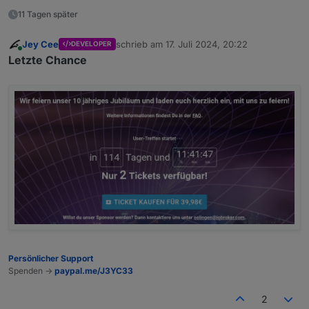
11 Tagen später
Jey Cee
schrieb am
17. Juli 2024, 20:22
DEVELOPER
zuletzt editiert von
Online
Letzte Chance
Persönlicher Support
Spenden ->
paypal.me/J3YC33
2