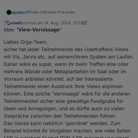
Hallo ioBroker-Freunde,
apollon77
vowill
schrieb am
14. Aug. 2024, 12:58
dieses Jahr wird ioBroker 10 Jahre alt und das
zuletzt editiert von vowill
Offline
Idee:
'View-Vernissage'
wollen wir mit Euch feiern!
Liebes Orga-Team,
sicher hat jeder Teilnehmende des Usertreffens Views
Am 9.11.2024 veranstalten wir aus diesem Anlass ein
mit Vis, Jarvis etc. auf seinem/ihrem System am Laufen.
Community Treffen in der Gläsernen Werkstatt in
Daher wäre es super, wenn ihr beim Treffen eine oder
Solingen.
Die Karten sind aktuell ausverkauft. Falls ein
mehrere Wände oder Metaplantafeln im Saal oder im
Kartenbesitzer doch nicht kann, haben wir
https://forum.iobroker.net/post/1201950
Die Agenda steht jetzt auch fest und ist unter
Vorraum anbieten könntet, auf der interessierte
geschaffen um hier Kontakte zu vermitteln falls
https://usertreffen.iobroker.in/#agenda
Teilnehmende einen Ausdruck ihrer Views anpinnen
noch jemand eine Karte sucht.
veröffentlicht. Danke an alle Vortragenden!
Wir freuen uns gemeinsam mit Euch und unserem
können. Eine solche 'Vernissage' wäre für die anderen
Hauptsponsor Shelly und unserem Partner solingen-
Teilnehmenden sicher eine gewaltige Fundgrube für
digital auf einen Tag mit spannenden Vorträgen und
Der offizielle Kartenvorverkauf läuft Seite heute
viel persönlichem Austausch! Auch für das leibliche
12:00 und einen ersten Themenüberblick zu den
Ideen und Anregungen, und es dürfte auch zu vielen
Wohl ist gesorgt.
Alle Informationen und die Karten
bisher geplanten Vorträgen haben wir unter
Wir suchen auch immer noch Vorträge! Wer einen
Gespräche zwischen den Teilnehmenden führen.
dafür gibt es unter
https://usertreffen.iobroker.in
https://usertreffen.iobroker.in/#agenda
Vortrag halten möchte meldet sich bitte mit dem
Das Ganze kann natürlich 'geordnet' werden. Zum
bereitgestellt.
Thema über die Webseite an oder sendet uns eine
Bei Fragen, die die FAQ nicht beantwortet oder zur
Beispiel könntet ihr Vorgaben machen, wie viele Seiten
E-Mail an
solingen@iobroker.com
.
Diskussion bitte diesen Thread nutzen.
Wir freuen uns auf Euch!