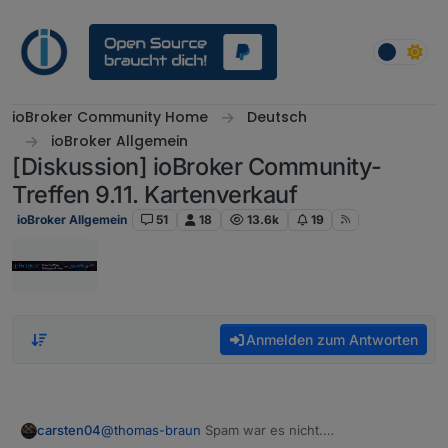
Weiter zum Inhalt
ioBroker Community Home
Deutsch
ioBroker Allgemein
[Diskussion] ioBroker Community-
Treffen 9.11. Kartenverkauf
ioBroker Allgemein
51
18
13.6k
19
Anmelden zum Antworten
carsten04
@
thomas-braun
Spam war es nicht.