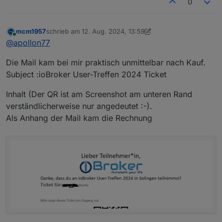
0
mcm1957
schrieb am
12. Aug. 2024, 13:59
zuletzt editiert von mcm1957
8. Dez. 2024, 16:04
Online
@
apollon77
Die Mail kam bei mir praktisch unmittelbar nach Kauf.
Subject :ioBroker User-Treffen 2024 Ticket
Inhalt (Der QR ist am Screenshot am unteren Rand
verständlicherweise nur angedeutet :-).
Als Anhang der Mail kam die Rechnung