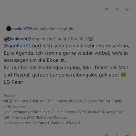
1
Hallo ioBroker-Freunde,
apollon77
Pedder007
schrieb am
5. Juni 2024, 18:22
dieses Jahr wird ioBroker 10 Jahre alt und das
zuletzt editiert von Pedder007
6. Mai 2024, 20:23
Offline
@
apollon77
hört sich schon einmal sehr interessant an,
wollen wir mit Euch feiern!
Eure Agenda. Ich komme gerne wieder vorbei, wo‘s ja
sozusagen um die Ecke ist.
Bei mir hat der Buchungsvorgang, inkl. Ticket per Mail
Am 9.11.2024 veranstalten wir aus diesem Anlass ein
und Paypal, gerade übrigens reibungslos geklappt 😉
Community Treffen in der Gläsernen Werkstatt in
Solingen.
Die Karten sind aktuell ausverkauft. Falls ein
LG Peter
Kartenbesitzer doch nicht kann, haben wir
https://forum.iobroker.net/post/1201950
Die Agenda steht jetzt auch fest und ist unter
Pedder
geschaffen um hier Kontakte zu vermitteln falls
https://usertreffen.iobroker.in/#agenda
All @Proxmox/Trixie auf HP Elitedesk 800 G4; Zigbee: ZigStar (LAN),
noch jemand eine Karte sucht.
veröffentlicht. Danke an alle Vortragenden!
Wir freuen uns gemeinsam mit Euch und unserem
~110Devices
Hauptsponsor Shelly und unserem Partner solingen-
Unifi, Motioneye/3Reolinks, PiHole, Bosch CS7800i via BBQKees/EMS-
digital auf einen Tag mit spannenden Vorträgen und
Der offizielle Kartenvorverkauf läuft Seite heute
ESP, Fronius/BYD 11kWp via Modbus
viel persönlichem Austausch! Auch für das leibliche
12:00 und einen ersten Themenüberblick zu den
Under construction: Smart-WoMo auf Raspi4
Wohl ist gesorgt.
Alle Informationen und die Karten
bisher geplanten Vorträgen haben wir unter
Wir suchen auch immer noch Vorträge! Wer einen
dafür gibt es unter
https://usertreffen.iobroker.in
https://usertreffen.iobroker.in/#agenda
Vortrag halten möchte meldet sich bitte mit dem
1