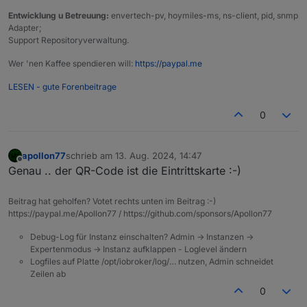
Entwicklung u Betreuung:
envertech-pv, hoymiles-ms, ns-client, pid, snmp
Adapter;
Support Repositoryverwaltung.
Wer 'nen Kaffee spendieren will:
https://paypal.me
LESEN - gute Forenbeitrage
0
apollon77
schrieb am
13. Aug. 2024, 14:47
zuletzt editiert von
Offline
Genau .. der QR-Code ist die Eintrittskarte :-)
Beitrag hat geholfen? Votet rechts unten im Beitrag :-)
https://paypal.me/Apollon77 / https://github.com/sponsors/Apollon77
Debug-Log für Instanz einschalten? Admin -> Instanzen ->
Expertenmodus -> Instanz aufklappen - Loglevel ändern
Logfiles auf Platte /opt/iobroker/log/… nutzen, Admin schneidet
Zeilen ab
0