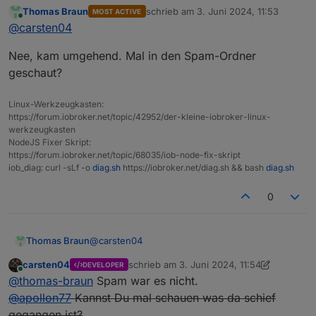
bekommen. Zahlung via PayPal war aber
Thomas Braun
schrieb am
3. Juni 2024, 11:53
MOST ACTIVE
erfolgreich. Musstest Du länger warten?
zuletzt editiert von
Online
@
carsten04
Nee, kam umgehend. Mal in den Spam-Ordner
geschaut?
Linux-Werkzeugkasten:
https://forum.iobroker.net/topic/42952/der-kleine-iobroker-linux-
werkzeugkasten
NodeJS Fixer Skript:
https://forum.iobroker.net/topic/68035/iob-node-fix-skript
iob_diag: curl -sLf -o
diag.sh
https://iobroker.net/diag.sh && bash
diag.sh
0
@
carsten04
Thomas Braun
carsten04
schrieb am
3. Juni 2024, 11:54
DEVELOPER
Nee, kam umgehend. Mal in den Spam-Ordner
zuletzt editiert von carsten04
6. März 2024
Online
@
thomas-braun
Spam war es nicht.
geschaut?
@
apollon77
Kannst Du mal schauen was da schief
gegangen ist?