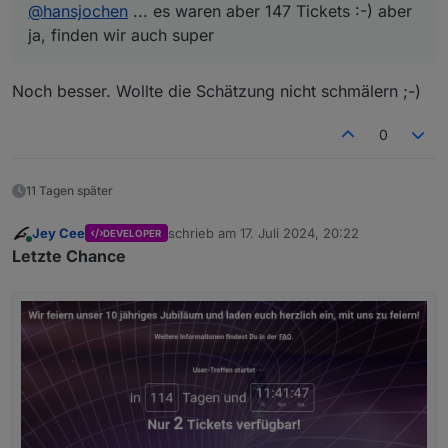
@
hansjochen
... es waren aber 147 Tickets :-) aber
ja, finden wir auch super
Noch besser. Wollte die Schätzung nicht schmälern ;-)
0
11 Tagen später
Jey Cee
schrieb am
17. Juli 2024, 20:22
DEVELOPER
zuletzt editiert von
Online
Letzte Chance