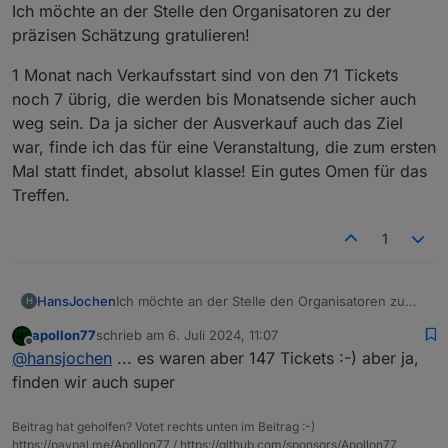
Offline
Ich möchte an der Stelle den Organisatoren zu der
präzisen Schätzung gratulieren!
1 Monat nach Verkaufsstart sind von den 71 Tickets
noch 7 übrig, die werden bis Monatsende sicher auch
weg sein. Da ja sicher der Ausverkauf auch das Ziel
war, finde ich das für eine Veranstaltung, die zum ersten
Mal statt findet, absolut klasse! Ein gutes Omen für das
Treffen.
1
Ich möchte an der Stelle den Organisatoren zu
HansJochen
H
der präzisen Schätzung gratulieren!
apollon77
schrieb am
6. Juli 2024, 11:07
1 Monat nach Verkaufsstart sind von den 71
zuletzt editiert von
Offline
@
hansjochen
... es waren aber 147 Tickets :-) aber ja,
Tickets noch 7 übrig, die werden bis Monatsende
sicher auch weg sein. Da ja sicher der
finden wir auch super
Ausverkauf auch das Ziel war, finde ich das für
eine Veranstaltung, die zum ersten Mal statt
Beitrag hat geholfen? Votet rechts unten im Beitrag :-)
findet, absolut klasse! Ein gutes Omen für das
https://paypal.me/Apollon77 / https://github.com/sponsors/Apollon77