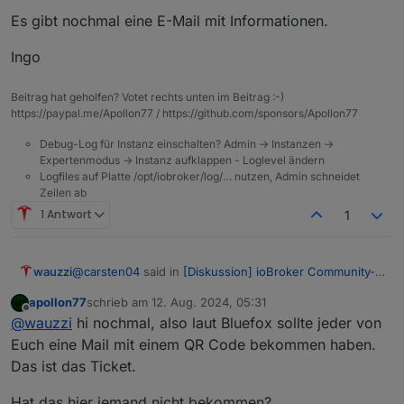
ist ?
Es gibt nochmal eine E-Mail mit Informationen.
Paypal Transaktionsvode: Transaktionscode
7GM755137T500374H
Ingo
Viele Grüße,
Marco
Beitrag hat geholfen? Votet rechts unten im Beitrag :-)
https://paypal.me/Apollon77 / https://github.com/sponsors/Apollon77
Debug-Log für Instanz einschalten? Admin -> Instanzen ->
Expertenmodus -> Instanz aufklappen - Loglevel ändern
Logfiles auf Platte /opt/iobroker/log/… nutzen, Admin schneidet
Zeilen ab
1 Antwort
1
@
carsten04
said in
[Diskussion] ioBroker Community-
wauzzi
Treffen 9.11. Kartenverkauf
:
apollon77
schrieb am
12. Aug. 2024, 05:31
zuletzt editiert von
Offline
@
thomas-braun
Spam war es nicht.
@
wauzzi
hi nochmal, also laut Bluefox sollte jeder von
@
apollon77
Kannst Du mal schauen was da schief
Euch eine Mail mit einem QR Code bekommen haben.
Hallo Orga Team,
gegangen ist?
Das ist das Ticket.
Email mit Ticket hat wohl noch einen Umweg
ich habe leider bis heute kein Ticket erhalten. Im Spam
genommen :-) und ist jetzt da.
Hat das hier jemand nicht bekommen?
Ordner war auch nichts zu finden.