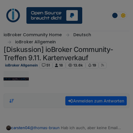
Weiter zum Inhalt
ioBroker Community Home
Deutsch
ioBroker Allgemein
[Diskussion] ioBroker Community-
Treffen 9.11. Kartenverkauf
ioBroker Allgemein
51
18
13.6k
19
Anmelden zum Antworten
carsten04
@
thomas-braun
Hab ich auch, aber keine Email