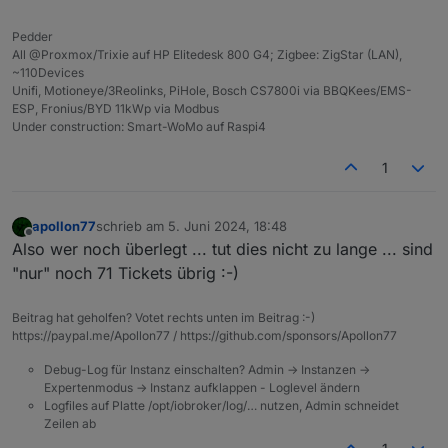
Kartenbesitzer doch nicht kann, haben wir
https://forum.iobroker.net/post/1201950
Die Agenda steht jetzt auch fest und ist unter
Pedder
geschaffen um hier Kontakte zu vermitteln falls
https://usertreffen.iobroker.in/#agenda
All @Proxmox/Trixie auf HP Elitedesk 800 G4; Zigbee: ZigStar (LAN),
noch jemand eine Karte sucht.
veröffentlicht. Danke an alle Vortragenden!
Wir freuen uns gemeinsam mit Euch und unserem
~110Devices
Hauptsponsor Shelly und unserem Partner solingen-
Unifi, Motioneye/3Reolinks, PiHole, Bosch CS7800i via BBQKees/EMS-
digital auf einen Tag mit spannenden Vorträgen und
Der offizielle Kartenvorverkauf läuft Seite heute
ESP, Fronius/BYD 11kWp via Modbus
viel persönlichem Austausch! Auch für das leibliche
12:00 und einen ersten Themenüberblick zu den
Under construction: Smart-WoMo auf Raspi4
Wohl ist gesorgt.
Alle Informationen und die Karten
bisher geplanten Vorträgen haben wir unter
Wir suchen auch immer noch Vorträge! Wer einen
dafür gibt es unter
https://usertreffen.iobroker.in
https://usertreffen.iobroker.in/#agenda
Vortrag halten möchte meldet sich bitte mit dem
1
bereitgestellt.
Thema über die Webseite an oder sendet uns eine
Bei Fragen, die die FAQ nicht beantwortet oder zur
E-Mail an
solingen@iobroker.com
.
Diskussion bitte diesen Thread nutzen.
Wir freuen uns auf Euch!
apollon77
schrieb am
5. Juni 2024, 18:48
zuletzt editiert von
Offline
Also wer noch überlegt ... tut dies nicht zu lange ... sind
Euer ioBroker Team
"nur" noch 71 Tickets übrig :-)
Beitrag hat geholfen? Votet rechts unten im Beitrag :-)
https://paypal.me/Apollon77 / https://github.com/sponsors/Apollon77
Debug-Log für Instanz einschalten? Admin -> Instanzen ->
Expertenmodus -> Instanz aufklappen - Loglevel ändern
Logfiles auf Platte /opt/iobroker/log/… nutzen, Admin schneidet
Zeilen ab