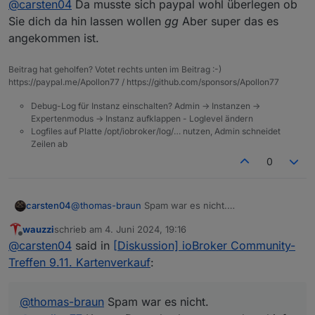
@
carsten04
Da musste sich paypal wohl überlegen ob
Email mit Ticket hat wohl noch einen Umweg
genommen :-) und ist jetzt da.
Sie dich da hin lassen wollen
gg
Aber super das es
angekommen ist.
Beitrag hat geholfen? Votet rechts unten im Beitrag :-)
https://paypal.me/Apollon77 / https://github.com/sponsors/Apollon77
Debug-Log für Instanz einschalten? Admin -> Instanzen ->
Expertenmodus -> Instanz aufklappen - Loglevel ändern
Logfiles auf Platte /opt/iobroker/log/… nutzen, Admin schneidet
Zeilen ab
0
carsten04
@
thomas-braun
Spam war es nicht.
@
apollon77
Kannst Du mal schauen was da schief
wauzzi
schrieb am
4. Juni 2024, 19:16
gegangen ist?
zuletzt editiert von
Offline
@
carsten04
said in
[Diskussion] ioBroker Community-
Email mit Ticket hat wohl noch einen Umweg
genommen :-) und ist jetzt da.
Treffen 9.11. Kartenverkauf
:
@
thomas-braun
Spam war es nicht.