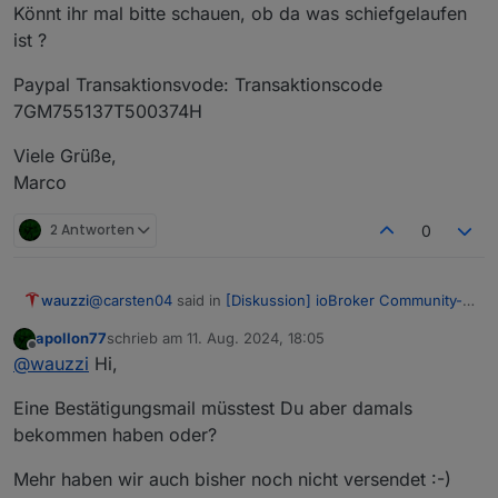
Könnt ihr mal bitte schauen, ob da was schiefgelaufen
ist ?
Paypal Transaktionsvode: Transaktionscode
7GM755137T500374H
Viele Grüße,
Marco
2 Antworten
0
@
carsten04
said in
[Diskussion] ioBroker Community-
wauzzi
Treffen 9.11. Kartenverkauf
:
apollon77
schrieb am
11. Aug. 2024, 18:05
zuletzt editiert von
Offline
@
thomas-braun
Spam war es nicht.
@
wauzzi
Hi,
@
apollon77
Kannst Du mal schauen was da schief
Hallo Orga Team,
gegangen ist?
Eine Bestätigungsmail müsstest Du aber damals
Email mit Ticket hat wohl noch einen Umweg
bekommen haben oder?
ich habe leider bis heute kein Ticket erhalten. Im Spam
genommen :-) und ist jetzt da.
Ordner war auch nichts zu finden.
Mehr haben wir auch bisher noch nicht versendet :-)
Könnt ihr mal bitte schauen, ob da was schiefgelaufen