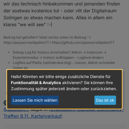
wir das technisch hinbekommen und jemanden finden
der soetwas kostenlos tut - oder vllt der Digitalraum
Solingen so etwas machen kann. Alles in allem ein
klares "we will see" :-)
Beitrag hat geholfen? Votet rechts unten im Beitrag :-)
https://paypal.me/Apollon77 / https://github.com/sponsors/Apollon77
Debug-Log für Instanz einschalten? Admin -> Instanzen ->
Expertenmodus -> Instanz aufklappen - Loglevel ändern
Logfiles auf Platte /opt/iobroker/log/… nutzen, Admin schneidet
Zeilen ab
1
Hallo! Könnten wir bitte einige zusätzliche Dienste für
Funktionalität & Analytics
aktivieren? Sie können Ihre
Zustimmung später jederzeit ändern oder zurückziehen.
apollon77
@
hansjochen
... es waren aber 147 Tickets :-) aber
ja, finden wir auch super
Lassen Sie mich wählen
Das ist ok
HansJochen
schrieb am
6. Juli 2024, 14:17
H
zuletzt editiert von
Offline
@
apollon77
sagte in
[Diskussion] ioBroker Community-
Treffen 9.11. Kartenverkauf
: