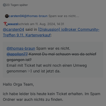
23 Tagen später
carsten04
@
thomas-braun
Spam war es nicht.
@
apollon77
Kannst Du mal schauen was da schief
wauzzi
schrieb am
11. Aug. 2024, 14:31
gegangen ist?
zuletzt editiert von
Offline
@
carsten04
said in
[Diskussion] ioBroker Community-
Email mit Ticket hat wohl noch einen Umweg
genommen :-) und ist jetzt da.
Treffen 9.11. Kartenverkauf
:
@
thomas-braun
Spam war es nicht.
@
apollon77
Kannst Du mal schauen was da schief
gegangen ist?
Email mit Ticket hat wohl noch einen Umweg
genommen :-) und ist jetzt da.
Hallo Orga Team,
ich habe leider bis heute kein Ticket erhalten. Im Spam
Ordner war auch nichts zu finden.