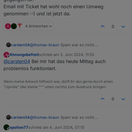
Email mit Ticket hat wohl noch einen Umweg
genommen :-) und ist jetzt da.
A
4 Antworten
0
carsten04
@
thomas-braun
Spam war es nicht.
@
apollon77
Kannst Du mal schauen was da schief
Ahnungsbefreit
schrieb am
3. Juni 2024, 11:55
A
gegangen ist?
zuletzt editiert von
Offline
@
carsten04
Bei mir hat das heute Mittag auch
Email mit Ticket hat wohl noch einen Umweg
genommen :-) und ist jetzt da.
problemlos funktioniert.
Wenn meine Antwort hilfreich war, dürft Ihr das gerne durch einen
"Upvote" (der kleine "^" unten rechts) zum Ausdruck bringen.
0
carsten04
@
thomas-braun
Spam war es nicht.
@
apollon77
Kannst Du mal schauen was da schief
apollon77
schrieb am
4. Juni 2024, 07:10
gegangen ist?
zuletzt editiert von
Offline