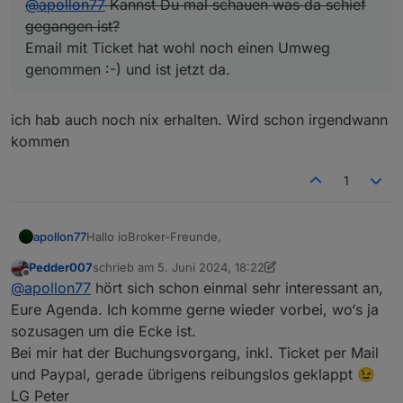
@
apollon77
Kannst Du mal schauen was da schief
gegangen ist?
Email mit Ticket hat wohl noch einen Umweg
genommen :-) und ist jetzt da.
ich hab auch noch nix erhalten. Wird schon irgendwann
kommen
1
Hallo ioBroker-Freunde,
apollon77
Pedder007
schrieb am
5. Juni 2024, 18:22
dieses Jahr wird ioBroker 10 Jahre alt und das
zuletzt editiert von Pedder007
6. Mai 2024, 20:23
Offline
@
apollon77
hört sich schon einmal sehr interessant an,
wollen wir mit Euch feiern!
Eure Agenda. Ich komme gerne wieder vorbei, wo‘s ja
sozusagen um die Ecke ist.
Bei mir hat der Buchungsvorgang, inkl. Ticket per Mail
Am 9.11.2024 veranstalten wir aus diesem Anlass ein
und Paypal, gerade übrigens reibungslos geklappt 😉
Community Treffen in der Gläsernen Werkstatt in
Solingen.
Die Karten sind aktuell ausverkauft. Falls ein
LG Peter