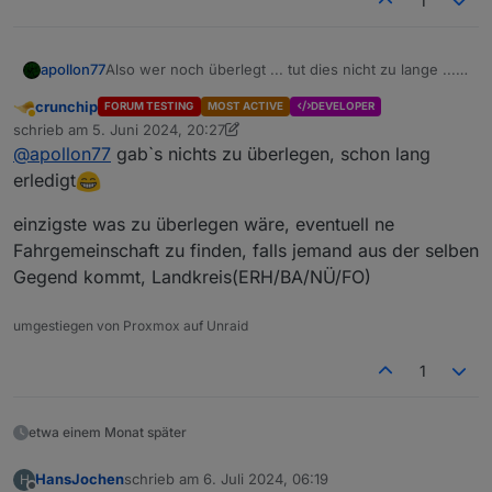
1
apollon77
Also wer noch überlegt ... tut dies nicht zu lange ...
sind "nur" noch 71 Tickets übrig :-)
crunchip
FORUM TESTING
MOST ACTIVE
DEVELOPER
Abwesend
schrieb am
5. Juni 2024, 20:27
zuletzt editiert von crunchip
6. Mai 2024, 22:31
@
apollon77
gab`s nichts zu überlegen, schon lang
erledigt
einzigste was zu überlegen wäre, eventuell ne
Fahrgemeinschaft zu finden, falls jemand aus der selben
Gegend kommt, Landkreis(ERH/BA/NÜ/FO)
umgestiegen von Proxmox auf Unraid
1
etwa einem Monat später
HansJochen
schrieb am
6. Juli 2024, 06:19
H
zuletzt editiert von