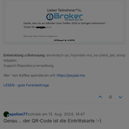
Entwicklung u Betreuung:
envertech-pv, hoymiles-ms, ns-client, pid, snmp
Adapter;
Support Repositoryverwaltung.
Wer 'nen Kaffee spendieren will:
https://paypal.me
LESEN - gute Forenbeitrage
0
apollon77
schrieb am
13. Aug. 2024, 14:47
zuletzt editiert von
Offline
Genau .. der QR-Code ist die Eintrittskarte :-)