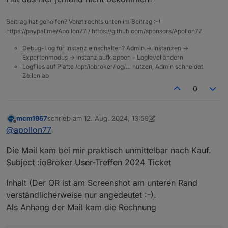
Könnt ihr mal bitte schauen, ob da was schiefgelaufen
ist ?
Beitrag hat geholfen? Votet rechts unten im Beitrag :-)
Paypal Transaktionsvode: Transaktionscode
https://paypal.me/Apollon77 / https://github.com/sponsors/Apollon77
7GM755137T500374H
Debug-Log für Instanz einschalten? Admin -> Instanzen ->
Viele Grüße,
Expertenmodus -> Instanz aufklappen - Loglevel ändern
Marco
Logfiles auf Platte /opt/iobroker/log/… nutzen, Admin schneidet
Zeilen ab
0
mcm1957
schrieb am
12. Aug. 2024, 13:59
zuletzt editiert von mcm1957
8. Dez. 2024, 16:04
Offline
@
apollon77
Die Mail kam bei mir praktisch unmittelbar nach Kauf.
Subject :ioBroker User-Treffen 2024 Ticket
Inhalt (Der QR ist am Screenshot am unteren Rand
verständlicherweise nur angedeutet :-).
Als Anhang der Mail kam die Rechnung