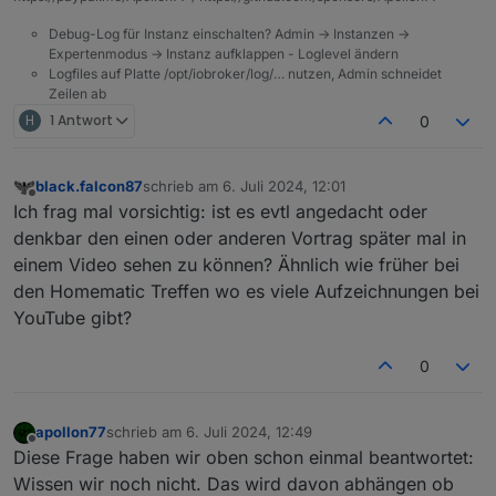
Treffen.
Debug-Log für Instanz einschalten? Admin -> Instanzen ->
Expertenmodus -> Instanz aufklappen - Loglevel ändern
Logfiles auf Platte /opt/iobroker/log/… nutzen, Admin schneidet
Zeilen ab
H
1 Antwort
0
black.falcon87
schrieb am
6. Juli 2024, 12:01
zuletzt editiert von
Offline
Ich frag mal vorsichtig: ist es evtl angedacht oder
denkbar den einen oder anderen Vortrag später mal in
einem Video sehen zu können? Ähnlich wie früher bei
den Homematic Treffen wo es viele Aufzeichnungen bei
YouTube gibt?
0
apollon77
schrieb am
6. Juli 2024, 12:49
zuletzt editiert von
Offline
Diese Frage haben wir oben schon einmal beantwortet:
Wissen wir noch nicht. Das wird davon abhängen ob