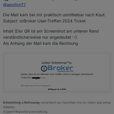
zuletzt editiert von mcm1957
8. Dez. 2024, 16:04
Online
@
apollon77
Die Mail kam bei mir praktisch unmittelbar nach Kauf.
Subject :ioBroker User-Treffen 2024 Ticket
Inhalt (Der QR ist am Screenshot am unteren Rand
verständlicherweise nur angedeutet :-).
Als Anhang der Mail kam die Rechnung
Entwicklung u Betreuung:
envertech-pv, hoymiles-ms, ns-client, pid, snmp
Adapter;
Support Repositoryverwaltung.