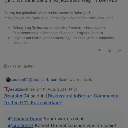
Tja ... ich denk die 2 sind jetzt auch weg :-) DANKE!!
Beitrag hat geholfen? Votet rechts unten im Beitrag :-)
https://paypal.me/Apollon77 / https://github.com/sponsors/Apollon77
Debug-Log für Instanz einschalten? Admin -> Instanzen ->
Expertenmodus -> Instanz aufklappen - Loglevel ändern
Logfiles auf Platte /opt/iobroker/log/… nutzen, Admin schneidet
Zeilen ab
2
23 Tagen später
carsten04
@
thomas-braun
Spam war es nicht.
@
apollon77
Kannst Du mal schauen was da schief
wauzzi
schrieb am
11. Aug. 2024, 14:31
gegangen ist?
zuletzt editiert von
Offline
@
carsten04
said in
[Diskussion] ioBroker Community-
Email mit Ticket hat wohl noch einen Umweg
genommen :-) und ist jetzt da.
Treffen 9.11. Kartenverkauf
:
@
thomas-braun
Spam war es nicht.
@
apollon77
Kannst Du mal schauen was da schief