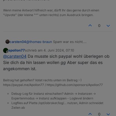
Wenn meine Antwort hilfreich war, dürft Ihr das gerne durch einen
"Upvote" (der kleine "^" unten rechts) zum Ausdruck bringen.
0
carsten04
@
thomas-braun
Spam war es nicht.
@
apollon77
Kannst Du mal schauen was da schief
apollon77
schrieb am
4. Juni 2024, 07:10
gegangen ist?
zuletzt editiert von
Offline
@
carsten04
Da musste sich paypal wohl überlegen ob
Email mit Ticket hat wohl noch einen Umweg
genommen :-) und ist jetzt da.
Sie dich da hin lassen wollen
gg
Aber super das es
angekommen ist.
Beitrag hat geholfen? Votet rechts unten im Beitrag :-)
https://paypal.me/Apollon77 / https://github.com/sponsors/Apollon77
Debug-Log für Instanz einschalten? Admin -> Instanzen ->
Expertenmodus -> Instanz aufklappen - Loglevel ändern
Logfiles auf Platte /opt/iobroker/log/… nutzen, Admin schneidet
Zeilen ab
0