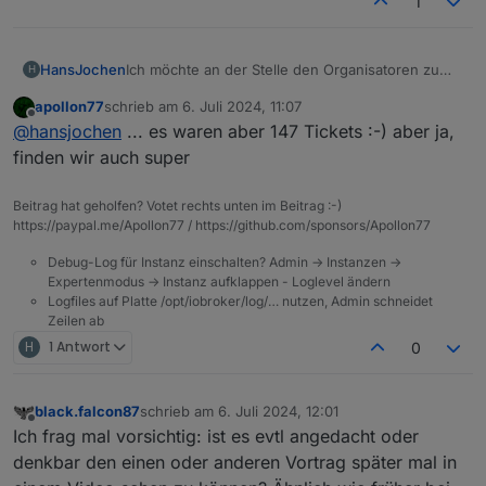
1
Ich möchte an der Stelle den Organisatoren zu
HansJochen
H
der präzisen Schätzung gratulieren!
apollon77
schrieb am
6. Juli 2024, 11:07
1 Monat nach Verkaufsstart sind von den 71
zuletzt editiert von
Offline
@
hansjochen
... es waren aber 147 Tickets :-) aber ja,
Tickets noch 7 übrig, die werden bis Monatsende
sicher auch weg sein. Da ja sicher der
finden wir auch super
Ausverkauf auch das Ziel war, finde ich das für
eine Veranstaltung, die zum ersten Mal statt
Beitrag hat geholfen? Votet rechts unten im Beitrag :-)
findet, absolut klasse! Ein gutes Omen für das
https://paypal.me/Apollon77 / https://github.com/sponsors/Apollon77
Treffen.
Debug-Log für Instanz einschalten? Admin -> Instanzen ->
Expertenmodus -> Instanz aufklappen - Loglevel ändern
Logfiles auf Platte /opt/iobroker/log/… nutzen, Admin schneidet
Zeilen ab
H
1 Antwort
0
black.falcon87
schrieb am
6. Juli 2024, 12:01
zuletzt editiert von
Offline
Ich frag mal vorsichtig: ist es evtl angedacht oder
denkbar den einen oder anderen Vortrag später mal in