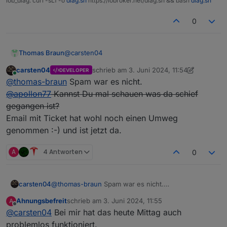
iob_diag: curl -sLf -o
diag.sh
https://iobroker.net/diag.sh && bash
diag.sh
0
@
carsten04
Thomas Braun
carsten04
schrieb am
3. Juni 2024, 11:54
DEVELOPER
Nee, kam umgehend. Mal in den Spam-Ordner
zuletzt editiert von carsten04
6. März 2024
Online
@
thomas-braun
Spam war es nicht.
geschaut?
@
apollon77
Kannst Du mal schauen was da schief
gegangen ist?
Email mit Ticket hat wohl noch einen Umweg
genommen :-) und ist jetzt da.
A
4 Antworten
0
carsten04
@
thomas-braun
Spam war es nicht.
@
apollon77
Kannst Du mal schauen was da schief
Ahnungsbefreit
schrieb am
3. Juni 2024, 11:55
A
gegangen ist?
zuletzt editiert von
Offline
@
carsten04
Bei mir hat das heute Mittag auch
Email mit Ticket hat wohl noch einen Umweg
genommen :-) und ist jetzt da.
problemlos funktioniert.