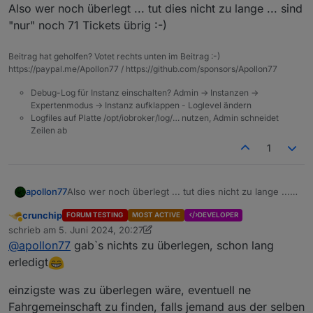
Offline
Also wer noch überlegt ... tut dies nicht zu lange ... sind
Euer ioBroker Team
"nur" noch 71 Tickets übrig :-)
Beitrag hat geholfen? Votet rechts unten im Beitrag :-)
https://paypal.me/Apollon77 / https://github.com/sponsors/Apollon77
Debug-Log für Instanz einschalten? Admin -> Instanzen ->
Expertenmodus -> Instanz aufklappen - Loglevel ändern
Logfiles auf Platte /opt/iobroker/log/… nutzen, Admin schneidet
Zeilen ab
1
apollon77
Also wer noch überlegt ... tut dies nicht zu lange ...
sind "nur" noch 71 Tickets übrig :-)
crunchip
FORUM TESTING
MOST ACTIVE
DEVELOPER
Abwesend
schrieb am
5. Juni 2024, 20:27
zuletzt editiert von crunchip
6. Mai 2024, 22:31
@
apollon77
gab`s nichts zu überlegen, schon lang
erledigt
einzigste was zu überlegen wäre, eventuell ne
Fahrgemeinschaft zu finden, falls jemand aus der selben