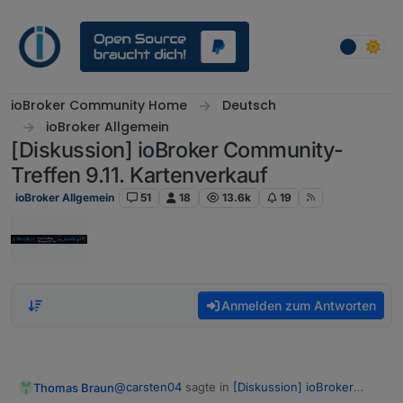
Weiter zum Inhalt
ioBroker Community Home
Deutsch
ioBroker Allgemein
[Diskussion] ioBroker Community-
Treffen 9.11. Kartenverkauf
ioBroker Allgemein
51
18
13.6k
19
Anmelden zum Antworten
@
carsten04
sagte in
[Diskussion] ioBroker
Thomas Braun