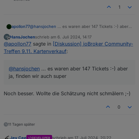
1
apollon77
@
hansjochen
... es waren aber 147 Tickets :-) aber
ja, finden wir auch super
HansJochen
schrieb am
6. Juli 2024, 14:17
H
zuletzt editiert von
Offline
@
apollon77
sagte in
[Diskussion] ioBroker Community-
Treffen 9.11. Kartenverkauf
:
@
hansjochen
... es waren aber 147 Tickets :-) aber
ja, finden wir auch super
Noch besser. Wollte die Schätzung nicht schmälern ;-)
0
11 Tagen später
Jey Cee
schrieb am
17. Juli 2024, 20:22
DEVELOPER