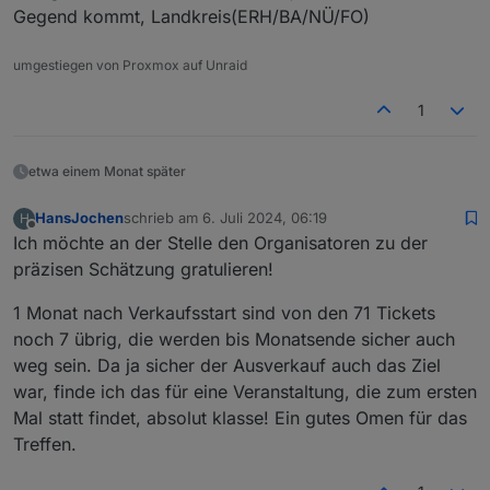
Gegend kommt, Landkreis(ERH/BA/NÜ/FO)
umgestiegen von Proxmox auf Unraid
1
etwa einem Monat später
HansJochen
schrieb am
6. Juli 2024, 06:19
H
zuletzt editiert von
Offline
Ich möchte an der Stelle den Organisatoren zu der
präzisen Schätzung gratulieren!
1 Monat nach Verkaufsstart sind von den 71 Tickets
noch 7 übrig, die werden bis Monatsende sicher auch
weg sein. Da ja sicher der Ausverkauf auch das Ziel
war, finde ich das für eine Veranstaltung, die zum ersten
Mal statt findet, absolut klasse! Ein gutes Omen für das
Treffen.