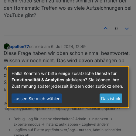
einem Video sehen zu können? Ähnlich wie früher bei
den Homematic Treffen wo es viele Aufzeichnungen bei
YouTube gibt?
0
apollon77
schrieb am
6. Juli 2024, 12:49
zuletzt editiert von
Offline
Diese Frage haben wir oben schon einmal beantwortet:
Wissen wir noch nicht. Das wird davon abhängen ob
wir das technisch hinbekommen und jemanden finden
Hallo! Könnten wir bitte einige zusätzliche Dienste für
der soetwas kostenlos tut - oder vllt der Digitalraum
Funktionalität & Analytics
aktivieren? Sie können Ihre
Solingen so etwas machen kann. Alles in allem ein
Zustimmung später jederzeit ändern oder zurückziehen.
klares "we will see" :-)
Lassen Sie mich wählen
Das ist ok
Beitrag hat geholfen? Votet rechts unten im Beitrag :-)
https://paypal.me/Apollon77 / https://github.com/sponsors/Apollon77
Debug-Log für Instanz einschalten? Admin -> Instanzen ->
Expertenmodus -> Instanz aufklappen - Loglevel ändern
Logfiles auf Platte /opt/iobroker/log/… nutzen, Admin schneidet
Zeilen ab