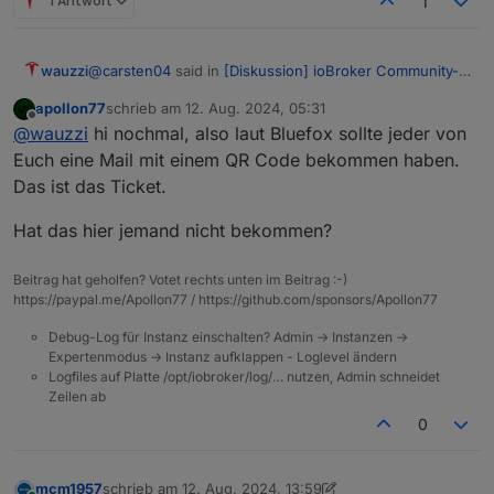
1 Antwort
1
@
carsten04
said in
[Diskussion] ioBroker Community-
wauzzi
Treffen 9.11. Kartenverkauf
:
apollon77
schrieb am
12. Aug. 2024, 05:31
zuletzt editiert von
Offline
@
thomas-braun
Spam war es nicht.
@
wauzzi
hi nochmal, also laut Bluefox sollte jeder von
@
apollon77
Kannst Du mal schauen was da schief
Euch eine Mail mit einem QR Code bekommen haben.
Hallo Orga Team,
gegangen ist?
Das ist das Ticket.
Email mit Ticket hat wohl noch einen Umweg
ich habe leider bis heute kein Ticket erhalten. Im Spam
genommen :-) und ist jetzt da.
Hat das hier jemand nicht bekommen?
Ordner war auch nichts zu finden.
Könnt ihr mal bitte schauen, ob da was schiefgelaufen
ist ?
Beitrag hat geholfen? Votet rechts unten im Beitrag :-)
Paypal Transaktionsvode: Transaktionscode
https://paypal.me/Apollon77 / https://github.com/sponsors/Apollon77
7GM755137T500374H
Debug-Log für Instanz einschalten? Admin -> Instanzen ->
Viele Grüße,
Expertenmodus -> Instanz aufklappen - Loglevel ändern
Marco
Logfiles auf Platte /opt/iobroker/log/… nutzen, Admin schneidet
Zeilen ab
0
mcm1957
schrieb am
12. Aug. 2024, 13:59