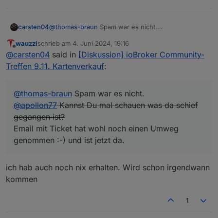
carsten04
@
thomas-braun
Spam war es nicht.
@
apollon77
Kannst Du mal schauen was da schief
wauzzi
schrieb am
4. Juni 2024, 19:16
gegangen ist?
zuletzt editiert von
Offline
@
carsten04
said in
[Diskussion] ioBroker Community-
Email mit Ticket hat wohl noch einen Umweg
genommen :-) und ist jetzt da.
Treffen 9.11. Kartenverkauf
:
@
thomas-braun
Spam war es nicht.
@
apollon77
Kannst Du mal schauen was da schief
gegangen ist?
Email mit Ticket hat wohl noch einen Umweg
genommen :-) und ist jetzt da.
ich hab auch noch nix erhalten. Wird schon irgendwann
kommen
1