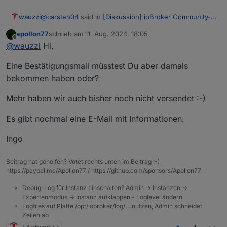
@
carsten04
said in
[Diskussion] ioBroker Community-
wauzzi
Treffen 9.11. Kartenverkauf
:
apollon77
schrieb am
11. Aug. 2024, 18:05
zuletzt editiert von
Offline
@
thomas-braun
Spam war es nicht.
@
wauzzi
Hi,
@
apollon77
Kannst Du mal schauen was da schief
Hallo Orga Team,
gegangen ist?
Eine Bestätigungsmail müsstest Du aber damals
Email mit Ticket hat wohl noch einen Umweg
bekommen haben oder?
ich habe leider bis heute kein Ticket erhalten. Im Spam
genommen :-) und ist jetzt da.
Ordner war auch nichts zu finden.
Mehr haben wir auch bisher noch nicht versendet :-)
Könnt ihr mal bitte schauen, ob da was schiefgelaufen
ist ?
Es gibt nochmal eine E-Mail mit Informationen.
Paypal Transaktionsvode: Transaktionscode
7GM755137T500374H
Ingo
Viele Grüße,
Marco
Beitrag hat geholfen? Votet rechts unten im Beitrag :-)
https://paypal.me/Apollon77 / https://github.com/sponsors/Apollon77
Debug-Log für Instanz einschalten? Admin -> Instanzen ->
Expertenmodus -> Instanz aufklappen - Loglevel ändern
Logfiles auf Platte /opt/iobroker/log/… nutzen, Admin schneidet
Zeilen ab