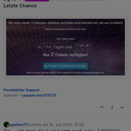
zuletzt editiert von
Online
Letzte Chance
Persönlicher Support
Spenden ->
paypal.me/J3YC33
2
apollon77
schrieb am
19. Juli 2024, 10:59
zuletzt editiert von
Offline