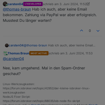
Community-Treffen 9.11. Kartenverkauf
:
carsten04
schrieb am
3. Juni 2024, 11:52
DEVELOPER
zuletzt editiert von carsten04
6. März 2024
Online
Wie bekommt man denn die Tickets? Nach
@
thomas-braun
Hab ich auch, aber keine Email
Zahlungseingang?
bekommen. Zahlung via PayPal war aber erfolgreich.
Per Email. Hab meins per PayPal bezahlt.
Musstest Du länger warten?
0
carsten04
@
thomas-braun
Hab ich auch, aber keine Email
bekommen. Zahlung via PayPal war aber
Thomas Braun
schrieb am
3. Juni 2024, 11:53
MOST ACTIVE
erfolgreich. Musstest Du länger warten?
zuletzt editiert von
Online
@
carsten04
Nee, kam umgehend. Mal in den Spam-Ordner
geschaut?
Linux-Werkzeugkasten:
https://forum.iobroker.net/topic/42952/der-kleine-iobroker-linux-
werkzeugkasten
NodeJS Fixer Skript:
https://forum.iobroker.net/topic/68035/iob-node-fix-skript