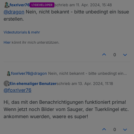
in Google Home nicht erreichbar. Ein bekannter
foxriver76
schrieb am
11. Apr. 2024, 15:48
DEVELOPER
Fehler?
zuletzt editiert von
Offline
@
dragon
Nein, nicht bekannt - bitte unbedingt ein Issue
erstellen.
Videotutorials & mehr
Hier
könnt ihr mich unterstützen.
0
foxriver76
@
dragon
Nein, nicht bekannt - bitte unbedingt ein
Issue erstellen.
Ein ehemaliger Benutzer
schrieb am
13. Apr. 2024, 11:18
?
zuletzt editiert von
Offline
@
foxriver76
Hi, das mit den Benachrichtigungen funktioniert prima!
Wenn jetzt noch Bilder vom Sauger, der Tuerklingel etc.
ankommen wuerden, waere es super!
0