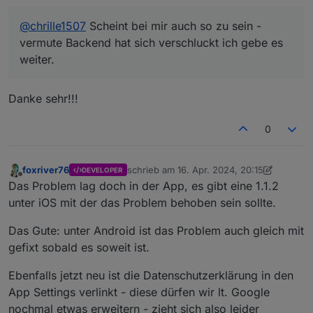
@
chrille1507
Scheint bei mir auch so zu sein -
vermute Backend hat sich verschluckt ich gebe es
weiter.
Danke sehr!!!
0
foxriver76
schrieb am
16. Apr. 2024, 20:15
DEVELOPER
zuletzt editiert von foxriver76
Offline
Das Problem lag doch in der App, es gibt eine 1.1.2
unter iOS mit der das Problem behoben sein sollte.
Das Gute: unter Android ist das Problem auch gleich mit
gefixt sobald es soweit ist.
Ebenfalls jetzt neu ist die Datenschutzerklärung in den
App Settings verlinkt - diese dürfen wir lt. Google
nochmal etwas erweitern - zieht sich also leider