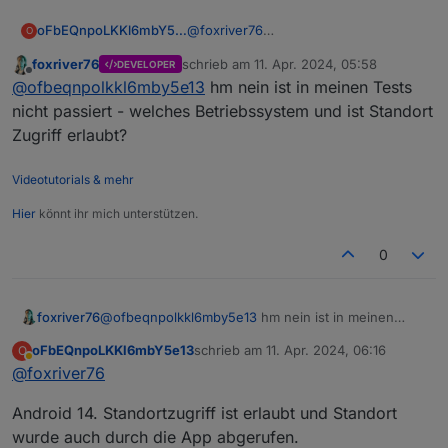
oFbEQnpoLKKl6mbY5e13
@
foxriver76
O
Wenn ich auf das Standortsymbol in
foxriver76
schrieb am
11. Apr. 2024, 05:58
DEVELOPER
der Liste der Standorte tippe (links
zuletzt editiert von
Offline
@
ofbeqnpolkkl6mby5e13
hm nein ist in meinen Tests
neben dem Mülleimer), schließt sich
die App. Soll das so?
nicht passiert - welches Betriebssystem und ist Standort
Zugriff erlaubt?
Videotutorials & mehr
Hier
könnt ihr mich unterstützen.
0
foxriver76
@
ofbeqnpolkkl6mby5e13
hm nein ist in meinen
Tests nicht passiert - welches Betriebssystem und
oFbEQnpoLKKl6mbY5e13
schrieb am
11. Apr. 2024, 06:16
O
ist Standort Zugriff erlaubt?
zuletzt editiert von
Abwesend
@
foxriver76
Android 14. Standortzugriff ist erlaubt und Standort
wurde auch durch die App abgerufen.