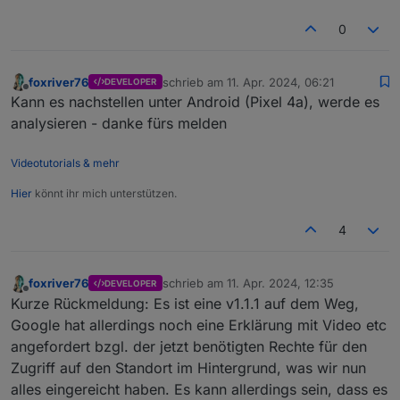
0
foxriver76
schrieb am
11. Apr. 2024, 06:21
DEVELOPER
zuletzt editiert von
Offline
Kann es nachstellen unter Android (Pixel 4a), werde es
analysieren - danke fürs melden
Videotutorials & mehr
Hier
könnt ihr mich unterstützen.
4
foxriver76
schrieb am
11. Apr. 2024, 12:35
DEVELOPER
zuletzt editiert von
Offline
Kurze Rückmeldung: Es ist eine v1.1.1 auf dem Weg,
Google hat allerdings noch eine Erklärung mit Video etc
angefordert bzgl. der jetzt benötigten Rechte für den
Zugriff auf den Standort im Hintergrund, was wir nun
alles eingereicht haben. Es kann allerdings sein, dass es