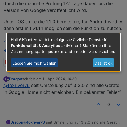
durch die manuelle Prüfung 1-2 Tage dauert bis die
Version von Google veröffentlicht wird.
Unter iOS sollte die 1.1.0 bereits tun, für Android wird es
dann erst mit v1.1.1 möglich sein die Funktion zu nutzen.
Hallo! Könnten wir bitte einige zusätzliche Dienste für
Videotutorials & mehr
Funktionalität & Analytics
aktivieren? Sie können Ihre
Hier
könnt ihr mich unterstützen.
Zustimmung später jederzeit ändern oder zurückziehen.
O
1 Antwort
2
Lassen Sie mich wählen
Das ist ok
Dragon
schrieb am
11. Apr. 2024, 14:30
D
zuletzt editiert von
Offline
@
foxriver76
seit Umstellung auf 3.2.0 sind alle Geräte
in Google Home nicht erreichbar. Ein bekannter Fehler?
0
Dragon
@
foxriver76
seit Umstellung auf 3.2.0 sind alle Geräte
D