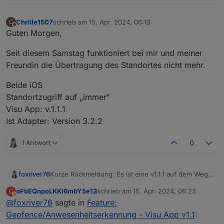
Chrille1507
schrieb am
15. Apr. 2024, 06:13
C
zuletzt editiert von
Offline
Guten Morgen,
Seit diesem Samstag funktioniert bei mir und meiner
Freundin die Übertragung des Standortes nicht mehr.
Beide iOS
Standortzugriff auf „immer“
Visu App: v.1.1.1
Ist Adapter: Version 3.2.2
1 Antwort
0
Kurze Rückmeldung: Es ist eine v1.1.1 auf dem Weg,
foxriver76
Google hat allerdings noch eine Erklärung mit Video
oFbEQnpoLKKl6mbY5e13
schrieb am
15. Apr. 2024, 06:23
O
etc angefordert bzgl. der jetzt benötigten Rechte für
Unter iOS sollte die 1.1.0 bereits tun, für Android
zuletzt editiert von
Abwesend
@
foxriver76
sagte in
Feature:
den Zugriff auf den Standort im Hintergrund, was
wird es dann erst mit v1.1.1 möglich sein die Funktion
wir nun alles eingereicht haben. Es kann allerdings
zu nutzen.
Geofence/Anwesenheitserkennung - Visu App v1.1
:
sein, dass es durch die manuelle Prüfung 1-2 Tage