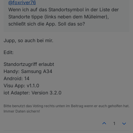
@
foxriver76
dieser Account trotzdem genutzt.
fox
Wenn ich auf das Standortsymbol in der Liste der
Standorte tippe (links neben dem Mülleimer),
P.S. na wer findet das Easteregg zum 10-Jahres-
schließt sich die App. Soll das so?
Event? ;-)
Jupp, so auch bei mir.
Edit:
Standortzugriff erlaubt
Handy: Samsung A34
Android: 14
Visu App: v1.1.0
iot Adapter: Version 3.2.0
Bitte benutzt das Voting rechts unten im Beitrag wenn er euch geholfen hat.
Immer Daten sichern!
1