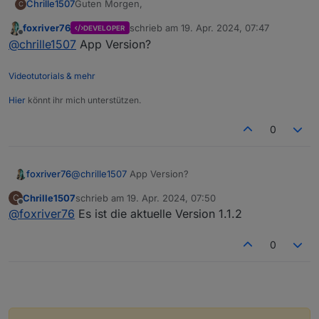
Guten Morgen,
Chrille1507
C
foxriver76
schrieb am
19. Apr. 2024, 07:47
DEVELOPER
Leider muss ich feststellen, dass es bisher nicht
zuletzt editiert von
Offline
@
chrille1507
App Version?
reibungslos funktioniert. Gerade das Betreten des
Standortes wird nicht erkannt/übertragen.
Bin ich der Einzige, der damit noch Probleme hat?
Videotutorials & mehr
Hier
könnt ihr mich unterstützen.
0
foxriver76
@
chrille1507
App Version?
Chrille1507
schrieb am
19. Apr. 2024, 07:50
C
zuletzt editiert von
Offline
@
foxriver76
Es ist die aktuelle Version 1.1.2
0