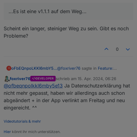
dauert bis die Version von Google veröffentlicht
wird.
...Es ist eine v1.1.1 auf dem Weg...
Scheint ein langer, steiniger Weg zu sein. Gibt es noch
Probleme?
0
@
foxriver76
sagte in
Feature:
oFbEQnpoLKKl6mbY5e13
O
Geofence/Anwesenheitserkennung -
foxriver76
schrieb am
15. Apr. 2024, 06:26
DEVELOPER
Visu App v1.1
:
zuletzt editiert von
Offline
...Es ist eine v1.1.1 auf dem Weg...
@
ofbeqnpolkkl6mby5e13
Ja Datenschutzerklärung hat
nicht mehr gepasst, haben wir allerdings auch schon
abgeändert + in der App verlinkt am Freitag und neu
Scheint ein langer, steiniger Weg zu
sein. Gibt es noch Probleme?
eingereicht. ^^
Videotutorials & mehr
Hier
könnt ihr mich unterstützen.