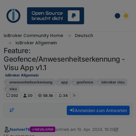
Weiter zum Inhalt
ioBroker Community Home
Deutsch
ioBroker Allgemein
Feature:
Geofence/Anwesenheitserkennung -
Visu App v1.1
ioBroker Allgemein
anwesenheitserkennung
app
geofence
iobroker visu
visu
202
20
58.5k
34
Anmelden zum Antworten
foxriver76
schrieb am
10. Apr. 2024, 19:20
DEVELOPER
zuletzt editiert von foxriver76
5. Mai 2024,
Offline