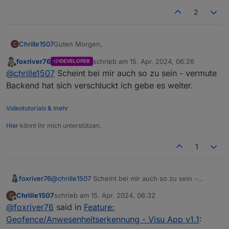
2
Guten Morgen,
Chrille1507
C
foxriver76
schrieb am
15. Apr. 2024, 06:26
DEVELOPER
Seit diesem Samstag funktioniert bei mir und
zuletzt editiert von
Offline
@
chrille1507
Scheint bei mir auch so zu sein - vermute
meiner Freundin die Übertragung des Standortes
nicht mehr.
Beide iOS
Backend hat sich verschluckt ich gebe es weiter.
Standortzugriff auf „immer“
Visu App: v.1.1.1
Videotutorials & mehr
Ist Adapter: Version 3.2.2
Hier
könnt ihr mich unterstützen.
1
foxriver76
@
chrille1507
Scheint bei mir auch so zu sein -
vermute Backend hat sich verschluckt ich gebe es
Chrille1507
schrieb am
15. Apr. 2024, 06:32
C
weiter.
zuletzt editiert von
Offline
@
foxriver76
said in
Feature:
Geofence/Anwesenheitserkennung - Visu App v1.1
: