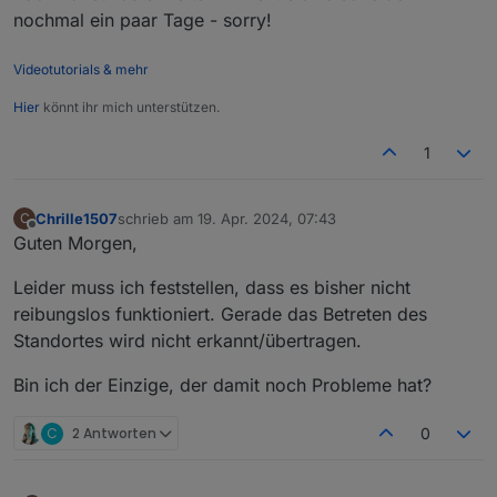
nochmal ein paar Tage - sorry!
Videotutorials & mehr
Hier
könnt ihr mich unterstützen.
1
Chrille1507
schrieb am
19. Apr. 2024, 07:43
C
zuletzt editiert von
Offline
Guten Morgen,
Leider muss ich feststellen, dass es bisher nicht
reibungslos funktioniert. Gerade das Betreten des
Standortes wird nicht erkannt/übertragen.
Bin ich der Einzige, der damit noch Probleme hat?
C
2 Antworten
0