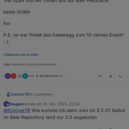
Viel Spaß und wir freuen uns auf euer Feedback!
beste Grüße
fox
P.S. na wer findet das Easteregg zum 10-Jahres-Event?
;-)
Videotutorials & mehr
Hier
könnt ihr mich unterstützen.
D
O
C
6 Antworten
4
Hi zusammen,
foxriver76
Dragon
schrieb am
10. Apr. 2024, 22:55
D
mit der neuen Version v1.1.0 der ioBroker Visu App
zuletzt editiert von
Offline
@
foxriver76
Wie komme ich denn zum iot 3.2.0? Selbst
ist es nun möglich Geofence Zonen zu definieren
und die Information über das Betreten oder
Voraussetzungen:
im Beta Repository wird nur 3.0 angeboten
Verlassen solcher im ioBroker informiert zu werden.
Wir haben versucht das Interface relativ
Benötigt wird die Visu App in v1.1.0 oder