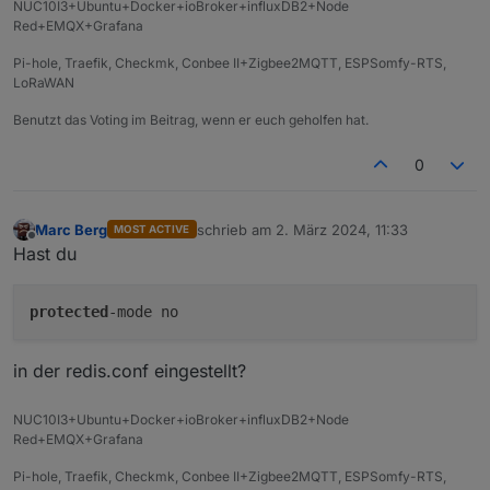
NUC10I3+Ubuntu+Docker+ioBroker+influxDB2+Node
Red+EMQX+Grafana
Pi-hole, Traefik, Checkmk, Conbee II+Zigbee2MQTT, ESPSomfy-RTS,
LoRaWAN
Benutzt das Voting im Beitrag, wenn er euch geholfen hat.
0
Marc Berg
schrieb am
2. März 2024, 11:33
MOST ACTIVE
zuletzt editiert von
Offline
Hast du
protected
in der redis.conf eingestellt?
NUC10I3+Ubuntu+Docker+ioBroker+influxDB2+Node
Red+EMQX+Grafana
Pi-hole, Traefik, Checkmk, Conbee II+Zigbee2MQTT, ESPSomfy-RTS,