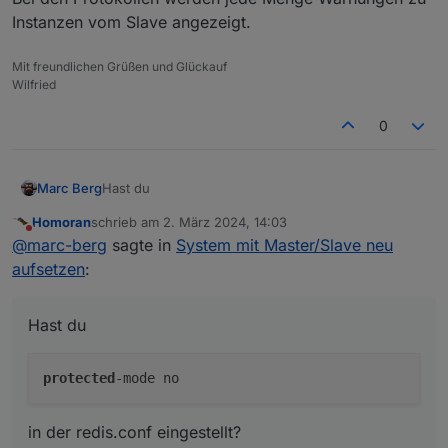
Instanzen vom Slave angezeigt.
Mit freundlichen Grüßen und Glückauf
Wilfried
0
Hast du
Marc Berg
Homoran
schrieb am
2. März 2024, 14:03
zuletzt editiert von
Nicht stören
@
marc-berg
sagte in
System mit Master/Slave neu
in der redis.conf eingestellt?
aufsetzen
:
Hast du
protected
in der redis.conf eingestellt?