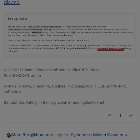
dis.md
NUC10I3+Ubuntu+Docker+ioBroker+influxDB2+Node
Red+EMQX+Grafana
Pi-hole, Traefik, Checkmk, Conbee II+Zigbee2MQTT, ESPSomfy-RTS,
LoRaWAN
Benutzt das Voting im Beitrag, wenn er euch geholfen hat.
1
@
homoran
sagte in
System mit Master/Slave neu
Marc Berg