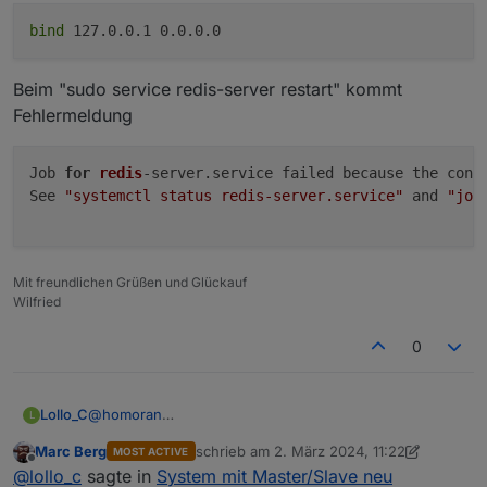
starten (ggf. 2x im Wechsel)
bind
127.0.0.1 0.0.0.0
nein, leider nicht.
Beim "sudo service redis-server restart" kommt
Fehlermeldung
Job 
for
redis
-server.service failed because the contr
See 
"systemctl status redis-server.service"
 and 
"jou
Mit freundlichen Grüßen und Glückauf
Wilfried
0
@
homoran
Lollo_C
L
Ich glaube, jetzt habe ich was falsch eingegeben. In
Marc Berg
schrieb am
2. März 2024, 11:22
MOST ACTIVE
der redis.config:
zuletzt editiert von Marc Berg
3. Feb. 2024
Offline
@
lollo_c
sagte in
System mit Master/Slave neu