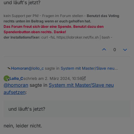
und läuft's jetzt?
Type of objects DB [(j)sonl, (f)ile, (r)edis, 
Host / Unix Socket of objects DB(jsonl), defau
kein Support per PN! - Fragen im Forum stellen -
Benutzt das Voting
Port of objects DB(jsonl), default[9001]:

rechts unten im Beitrag wenn er euch geholfen hat.
Type of states DB [(j)sonl, (f)file, (r)edis, 
Das Forum freut sich über eine Spende. Benutzt dazu den
Host / Unix Socket of states DB (redis), defau
Spendenbutton oben rechts. Danke!
Port of states DB (redis), default[6379]:

der Installationsfixer:
curl -fsL https://iobroker.net/fix.sh | bash -
Host name of this machine [RasPi3]:

updating conf/iobroker.json

0
@
lollo_c
sagte in
System mit Master/Slave neu
Homoran
aufsetzen
:
Lollo_C
schrieb am
2. März 2024, 10:56
L
zuletzt editiert von Lollo_C
3. Feb. 2024, 11:57
Offline
@
homoran
sagte in
weil irgendwann mal gesagt wurde,
System mit Master/Slave neu
aufsetzen
:
ja, bei Raspberry v1/2 und ähnlichen.
und läuft's jetzt?
und läuft's jetzt?
nein, leider nicht.