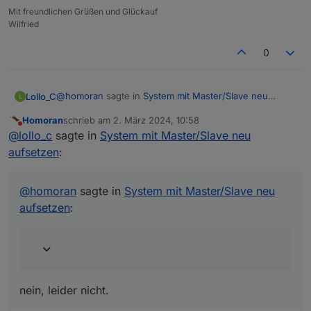
Mit freundlichen Grüßen und Glückauf
Wilfried
0
@
homoran
sagte in
System mit Master/Slave neu
Lollo_C
L
aufsetzen
:
Homoran
schrieb am
2. März 2024, 10:58
zuletzt editiert von
Nicht stören
und läuft's jetzt?
@
lollo_c
sagte in
System mit Master/Slave neu
aufsetzen
:
nein, leider nicht.
@
homoran
sagte in
System mit Master/Slave neu
aufsetzen
:
nein, leider nicht.