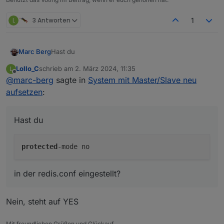
L
3 Antworten
1
Hast du
Marc Berg
Lollo_C
schrieb am
2. März 2024, 11:35
L
zuletzt editiert von
Offline
@
marc-berg
sagte in
System mit Master/Slave neu
in der redis.conf eingestellt?
aufsetzen
:
Hast du
protected
in der redis.conf eingestellt?
Nein, steht auf YES
Mit freundlichen Grüßen und Glückauf