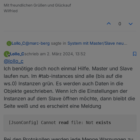
Mit freundlichen Grüßen und Glückauf
Wilfried
0
@
marc-berg
sagte in
System mit Master/Slave neu
Lollo_C
L
aufsetzen
:
Lollo_C
schrieb am
2. März 2024, 13:52
L
zuletzt editiert von
Offline
@
lollo_c
Hast du
Ich benötige doch noch einmal Hilfe. Master und Slave
DAS WAR ES! Vielen Dank, jetzt ist der Slave da.
laufen nun. Im #tab-instances sind alle (bis auf die
ws.0) Instanzen grün. Es werden auch Daten in die
in der redis.conf eingestellt?
Objekte geschrieben. Wenn ich die Einstellungen der
Instanzen auf dem Slave öffnen möchte, dann bleibt die
Seite weiß und es erscheint eine Meldung
[JsonConfig] Cannot
read
file: Not
exists
Bei den Protokollen werden jede Menge Warnungen zu