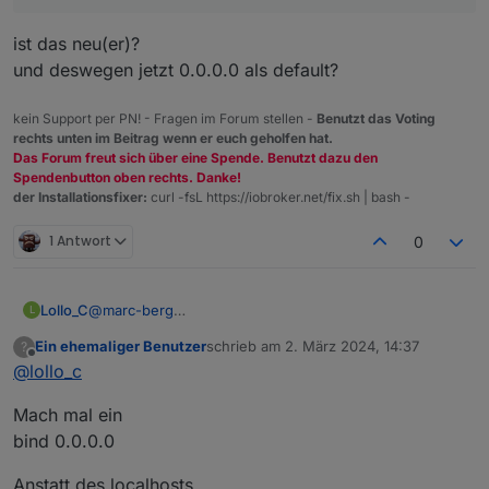
ist das neu(er)?
und deswegen jetzt 0.0.0.0 als default?
kein Support per PN! - Fragen im Forum stellen -
Benutzt das Voting
rechts unten im Beitrag wenn er euch geholfen hat.
Das Forum freut sich über eine Spende. Benutzt dazu den
Spendenbutton oben rechts. Danke!
der Installationsfixer:
curl -fsL https://iobroker.net/fix.sh | bash -
1 Antwort
0
Lollo_C
@
marc-berg
L
Ich hatte die redis.config gerade durchgeschaut und
Ein ehemaliger Benutzer
schrieb am
2. März 2024, 14:37
?
nur die o.g. Zeile gefunden.
zuletzt editiert von
Offline
@
lollo_c
Mach mal ein
bind 0.0.0.0
Anstatt des localhosts…