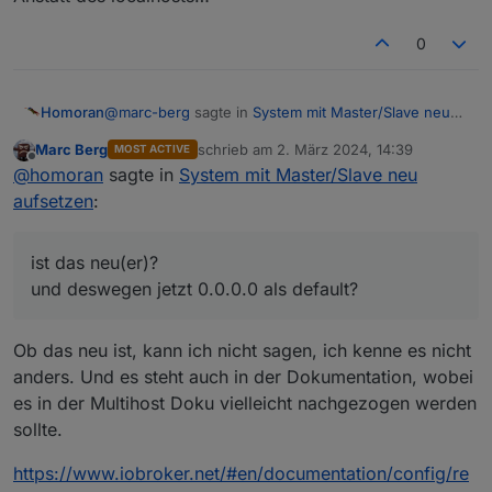
0
@
marc-berg
sagte in
System mit Master/Slave neu
Homoran
aufsetzen
:
Marc Berg
schrieb am
2. März 2024, 14:39
MOST ACTIVE
zuletzt editiert von
Offline
Hast du
@
homoran
sagte in
System mit Master/Slave neu
aufsetzen
:
ist das neu(er)?
und deswegen jetzt 0.0.0.0 als default?
in der redis.conf eingestellt?
ist das neu(er)?
und deswegen jetzt 0.0.0.0 als default?
Ob das neu ist, kann ich nicht sagen, ich kenne es nicht
anders. Und es steht auch in der Dokumentation, wobei
es in der Multihost Doku vielleicht nachgezogen werden
sollte.
https://www.iobroker.net/#en/documentation/config/re