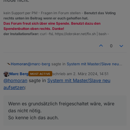
kein Support per PN! - Fragen im Forum stellen -
Benutzt das Voting
rechts unten im Beitrag wenn er euch geholfen hat.
Das Forum freut sich über eine Spende. Benutzt dazu den
Spendenbutton oben rechts. Danke!
der Installationsfixer:
curl -fsL https://iobroker.net/fix.sh | bash -
0
@
marc-berg
sagte in
System mit Master/Slave neu
Homoran
aufsetzen
:
Marc Berg
schrieb am
2. März 2024, 14:51
MOST ACTIVE
zuletzt editiert von
Offline
Und es steht auch in der Dokumentation,
@
homoran
sagte in
System mit Master/Slave neu
aufsetzen
:
aber da steht doch, dass du bind 0.0.0.0 eintragen
musst. (must be changed to 0.0.0.0)
Wenn es grundsätzlich freigeschaltet wäre, wäre
Wenn es grundsätzlich freigeschaltet wäre, wäre das
Deswegen habe ich es auch genau so in 2014 in die
das nicht nötig.
nicht nötig.
Doku übernommen.
So kenne ich das auch.
https://www.iobroker.net/#de/documentation/config/
Damals gab es meines Wissens die Option
protected
So kenne ich das auch.
multihost.md?multihostmitredis
mode
nicht.