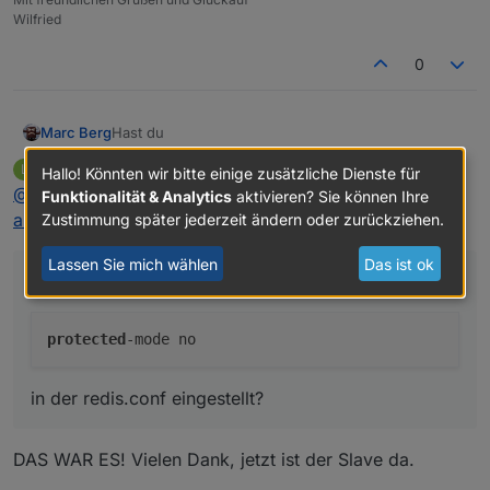
Wilfried
0
Hast du
Marc Berg
Lollo_C
schrieb am
2. März 2024, 11:38
L
Hallo! Könnten wir bitte einige zusätzliche Dienste für
zuletzt editiert von
Offline
@
marc-berg
sagte in
System mit Master/Slave neu
Funktionalität & Analytics
aktivieren? Sie können Ihre
in der redis.conf eingestellt?
aufsetzen
:
Zustimmung später jederzeit ändern oder zurückziehen.
Lassen Sie mich wählen
Das ist ok
Hast du
protected
in der redis.conf eingestellt?
DAS WAR ES! Vielen Dank, jetzt ist der Slave da.