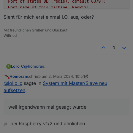
Port
of
states
DB
(redis),
default[6379]:
Host
name
of
this
machine
 [
RasPi3
]
:
updating
conf/iobroker.json
Sieht für mich erst einmal i.O. aus, oder?
Mit freundlichen Grüßen und Glückauf
Wilfried
0
@
homoran
Lollo_C
L
Warum redis: weil irgendwann mal gesagt wurde, dann
Homoran
schrieb am
2. März 2024, 10:51
läuft der iobroker schneller. (Sorry, aber ich habe mein
Current configuration:

zuletzt editiert von Homoran
3. Feb. 2024, 11:51
Nicht stören
@
lollo_c
sagte in
System mit Master/Slave neu
Wissen meist von YT). Egal: ich habe beim Slave
- Objects database:

Sieht für mich erst einmal i.O. aus, oder?
kontrolliert:
  - Type: jsonl

aufsetzen
:
  - Host/Unix Socket: 192.168.2.210

  - Port: 9001

- States database:

weil irgendwann mal gesagt wurde,
  - Type: redis

  - Host/Unix Socket: 192.168.2.210

ja, bei Raspberry v1/2 und ähnlichen.
  - Port: 6379

- Data Directory: ../../iobroker-data/
