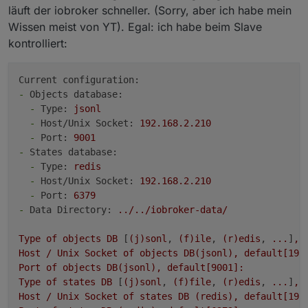
läuft der iobroker schneller. (Sorry, aber ich habe mein
Wissen meist von YT). Egal: ich habe beim Slave
kontrolliert:
Current configuration:
-
Objects database:
-
Type:
jsonl
-
Host/Unix Socket:
192.168
.2
.210
-
Port:
9001
-
States database:
-
Type:
redis
-
Host/Unix Socket:
192.168
.2
.210
-
Port:
6379
-
Data Directory:
../../iobroker-data/
Type
of
objects
DB
 [
(j)sonl
, 
(f)ile
, 
(r)edis
, 
...
]
,
Host
/
Unix
Socket
of
objects
DB(jsonl),
default[192
Port
of
objects
DB(jsonl),
default[9001]:
Type
of
states
DB
 [
(j)sonl
, 
(f)file
, 
(r)edis
, 
...
]
,
Host
/
Unix
Socket
of
states
DB
(redis),
default[192