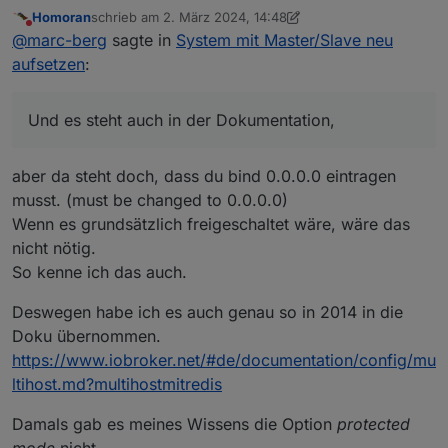
aufsetzen
:
Homoran
schrieb am
2. März 2024, 14:48
zuletzt editiert von Homoran
3. Feb. 2024, 15:52
Nicht stören
ist das neu(er)?
@
marc-berg
sagte in
System mit Master/Slave neu
und deswegen jetzt 0.0.0.0 als default?
aufsetzen
:
Ob das neu ist, kann ich nicht sagen, ich kenne es
nicht anders. Und es steht auch in der
Dokumentation, wobei es in der Multihost Doku
https://www.iobroker.net/#en/documentation/confi
Und es steht auch in der Dokumentation,
vielleicht nachgezogen werden sollte.
g/redis.md
aber da steht doch, dass du bind 0.0.0.0 eintragen
musst. (must be changed to 0.0.0.0)
Wenn es grundsätzlich freigeschaltet wäre, wäre das
nicht nötig.
So kenne ich das auch.
Deswegen habe ich es auch genau so in 2014 in die
Doku übernommen.
https://www.iobroker.net/#de/documentation/config/mu
ltihost.md?multihostmitredis
Damals gab es meines Wissens die Option
protected
mode
nicht.