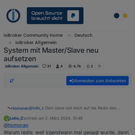
Weiter zum Inhalt
ioBroker Community Home
Deutsch
ioBroker Allgemein
System mit Master/Slave neu
aufsetzen
ioBroker Allgemein
31
4
4.7k
3
Anmelden zum Antworten
@
lollo_c
Dein slave soll doch auf die Redis des
Homoran
Masters zugreifen
Lollo_C
schrieb am
2. März 2024, 10:49
L
(wieso überhaupt redis?)
dann muss hier (beim Slave) auch die IP des Masters
zuletzt editiert von
Offline
@
homoran
rein.
bei den objects mit JSONL bin ich mir da nicht sicher
Warum redis: weil irgendwann mal gesagt wurde, dann