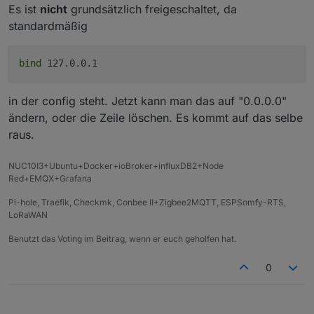
Es ist
nicht
grundsätzlich freigeschaltet, da
standardmäßig
bind
127.0.0.1
in der config steht. Jetzt kann man das auf "0.0.0.0"
ändern, oder die Zeile löschen. Es kommt auf das selbe
raus.
NUC10I3+Ubuntu+Docker+ioBroker+influxDB2+Node
Red+EMQX+Grafana
Pi-hole, Traefik, Checkmk, Conbee II+Zigbee2MQTT, ESPSomfy-RTS,
LoRaWAN
Benutzt das Voting im Beitrag, wenn er euch geholfen hat.
0