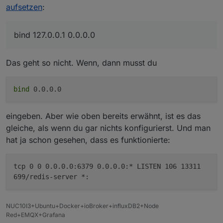
Beim "sudo service redis-server restart" kommt
aufsetzen
:
Fehlermeldung
Job for redis-server.service failed because th
See "systemctl status redis-server.service" an
bind 127.0.0.1 0.0.0.0
Das geht so nicht. Wenn, dann musst du
bind
0.0.0.0
eingeben. Aber wie oben bereits erwähnt, ist es das
gleiche, als wenn du gar nichts konfigurierst. Und man
hat ja schon gesehen, dass es funktionierte:
tcp 0 0 0.0.0.0:6379 0.0.0.0:* LISTEN 106 13311
699/redis-server *:
NUC10I3+Ubuntu+Docker+ioBroker+influxDB2+Node
Red+EMQX+Grafana