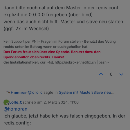
dann bitte nochmal auf dem Master in der redis.conf
explizit die 0.0.0.0 freigeben (über bind)
wenn das auch nicht hilft, Master und slave neu starten
(ggf. 2x im Wechsel)
kein Support per PN! - Fragen im Forum stellen -
Benutzt das Voting
rechts unten im Beitrag wenn er euch geholfen hat.
Das Forum freut sich über eine Spende. Benutzt dazu den
Spendenbutton oben rechts. Danke!
der Installationsfixer:
curl -fsL https://iobroker.net/fix.sh | bash -
0
@
lollo_c
sagte in
System mit Master/Slave neu
Homoran
aufsetzen
:
Lollo_C
schrieb am
2. März 2024, 11:06
L
zuletzt editiert von
Offline
@
homoran
@
homoran
sagte in
System mit Master/Slave
neu aufsetzen
:
Ich glaube, jetzt habe ich was falsch eingegeben. In der
dann bitte nochmal auf dem Master in der redis.conf
redis.config:
explizit die 0.0.0.0 freigeben (über bind)
und läuft's jetzt?
wenn das auch nicht hilft, Master und slave neu