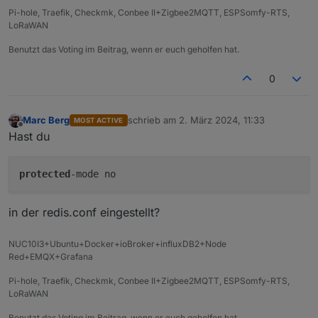
Pi-hole, Traefik, Checkmk, Conbee II+Zigbee2MQTT, ESPSomfy-RTS,
LoRaWAN
Benutzt das Voting im Beitrag, wenn er euch geholfen hat.
0
Marc Berg
schrieb am
2. März 2024, 11:33
MOST ACTIVE
zuletzt editiert von
Offline
Hast du
protected
in der redis.conf eingestellt?
NUC10I3+Ubuntu+Docker+ioBroker+influxDB2+Node
Red+EMQX+Grafana
Pi-hole, Traefik, Checkmk, Conbee II+Zigbee2MQTT, ESPSomfy-RTS,
LoRaWAN
Benutzt das Voting im Beitrag, wenn er euch geholfen hat.