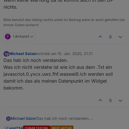
Nun
 wissen wir, dass die 
AREA_ID
 für 
Oberwalters
nichts.
UWZAT00234
Bitte benutzt das Voting rechts unten im Beitrag wenn er euch geholfen hat.
ist. 
Bei
 der 
Definition
 wird nun die 
Nummer
0023
Immer Daten sichern!
define 
Unwetterzentrale
UWZ
AT
00234
3600
P
1 Antwort
0
Michael Salzer
schrieb am
15. Jan. 2020, 21:21
zuletzt editiert von
Offline
Das hab ich noch verstanden.
Was ich nicht verstehe ist wie ich aus dem .Txt ein
javascriot.0.yxcx.uwz.fhf.wasweiß.ich werden soll
damit ich das als meinen Datenpunkt im Widget
bekomm.
0
Michael Salzer
Das hab ich noch verstanden.
Was ich nicht verstehe ist wie ich aus dem .Txt
sigi234
FORUM TESTING
MOST ACTIVE