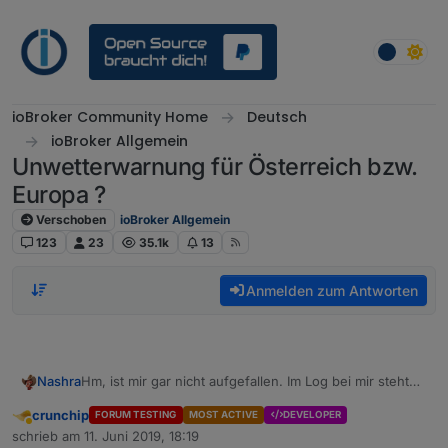
Weiter zum Inhalt
ioBroker Community Home
Deutsch
ioBroker Allgemein
Unwetterwarnung für Österreich bzw.
Europa ?
Verschoben
ioBroker Allgemein
123
23
35.1k
13
Anmelden zum Antworten
Hm, ist mir gar nicht aufgefallen. Im Log bei mir steht
Nashra
auch was anderes
crunchip
FORUM TESTING
MOST ACTIVE
DEVELOPER
Abwesend
schrieb am
11. Juni 2019, 18:19
zuletzt editiert von