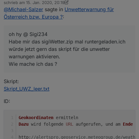
Online
schrieb am
15. Jan. 2020, 20:19
für die unwetter warnungen aktivieren.
zuletzt editiert von sigi234
@
Michael-Salzer
sagte in
Unwetterwarnung für
Wie mache ich das ?
Österreich bzw. Europa ?
:
oh hy @ Sigi234
Habe mir das sigiWetter.zip mal runtergeladen.ich
würde jetzt gern das skript für die unwetter
warnungen aktivieren.
Wie mache ich das ?
Skript:
Skript_UWZ_leer.txt
ID:
Geokoordinaten
 ermitteln
Dazu
 wird folgende 
URL
 aufgerufen, und am 
Ende
 d
http
:
//alertspro.geoservice.meteogroup.de/weathe