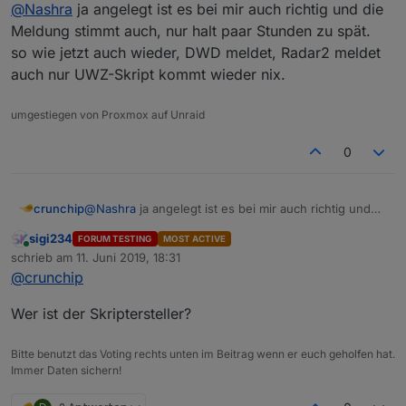
aber trotzdem wird dir richtige UWZDE47xxx angelegt
@
Nashra
ja angelegt ist es bei mir auch richtig und die
bzw. die Daten geholt.
Meldung stimmt auch, nur halt paar Stunden zu spät.
so wie jetzt auch wieder, DWD meldet, Radar2 meldet
auch nur UWZ-Skript kommt wieder nix.
umgestiegen von Proxmox auf Unraid
0
crunchip
@
Nashra
ja angelegt ist es bei mir auch richtig und
die Meldung stimmt auch, nur halt paar Stunden zu
sigi234
FORUM TESTING
MOST ACTIVE
spät.
Online
schrieb am
11. Juni 2019, 18:31
so wie jetzt auch wieder, DWD meldet, Radar2 meldet
zuletzt editiert von
@
crunchip
auch nur UWZ-Skript kommt wieder nix.
Wer ist der Skriptersteller?
Bitte benutzt das Voting rechts unten im Beitrag wenn er euch geholfen hat.
Immer Daten sichern!