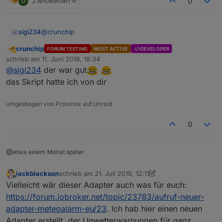
D
2 Antworten
0
@
crunchip
sigi234
crunchip
FORUM TESTING
MOST ACTIVE
DEVELOPER
Wer ist der Skriptersteller?
Abwesend
schrieb am
11. Juni 2019, 18:34
zuletzt editiert von
@
sigi234
der war gut
das Skript hatte ich von dir
umgestiegen von Proxmox auf Unraid
0
etwa einem Monat später
jackblackson
schrieb am
21. Juli 2019, 12:11
zuletzt editiert von jackblackson
Offline
Vielleicht wär dieser Adapter auch was für euch:
https://forum.iobroker.net/topic/23783/aufruf-neuer-
adapter-meteoalarm-eu/23
. Ich hab hier einen neuen
Adapter erstellt, der Unwetterwarnungen für ganz