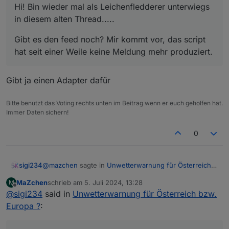
size"
:
"12px"
,
"lc-font-family"
:
""
,
"lc-font-
Hi! Bin wieder mal als Leichenfledderer unterwiegs
style"
:
""
,
"lc-bkg-color"
:
""
,
"lc-color"
:
""
,
"lc-
in diesem alten Thread.....
border-width"
:
"0"
,
"lc-border-style"
:
""
,
"lc-
border-color"
:
""
,
"lc-border-radius"
:
10
,
"lc-
Gibt es den feed noch? Mir kommt vor, das script
zindex"
:
0
,
"signals-oid-0"
:
""
,
"signals-oid-
hat seit einer Weile keine Meldung mehr produziert.
1"
:
""
,
"signals-icon-style-
1"
:
""
,
"name"
:
"Wetterwarnung
Gibt ja einen Adapter dafür
UWZ"
,
"filterkey"
:
"Border"
},
"style"
:
{
"left"
:
"17px"
,
"top"
:
"560px"
,
"width"
:
"651px"
,
"hei
ght"
:
"140px"
,
"font-family"
:
"RobotoCondensed-
Bitte benutzt das Voting rechts unten im Beitrag wenn er euch geholfen hat.
Light"
,
"font-style"
:
"normal"
,
"font-
Immer Daten sichern!
variant"
:
"normal"
,
"font-weight"
:
""
,
"font-
0
size"
:
"large"
,
"z-
index"
:
"0"
,
"background"
:
""
,
"border-
width"
:
"0px"
,
"box-shadow"
:
"2px 2px 3px rgba(20,
@
mazchen
sagte in
Unwetterwarnung für Österreich
sigi234
20, 20, 50)"
,
"background-
bzw. Europa ?
:
color"
:
"#474747"
},
"widgetSet"
:
"basic"
},
MaZchen
schrieb am
5. Juli 2024, 13:28
M
zuletzt editiert von
{
"tpl"
:
"tplValueStringRaw"
,
"data"
:
Offline
@
sigi234
said in
Hi! Bin wieder mal als Leichenfledderer
Unwetterwarnung für Österreich bzw.
{
"oid"
:
"javascript.0.UWZ.UWZATxxxxx.warning.0.HTM
unterwiegs in diesem alten Thread.....
Europa ?
:
LLong"
,
"g_fixed"
:true
,
"g_visibility"
:true
,
"g_css_
Gibt ja einen Adapter dafür
font_text"
:true
,
"g_css_background"
:true
,
"g_css_sh
Gibt es den feed noch? Mir kommt vor, das script