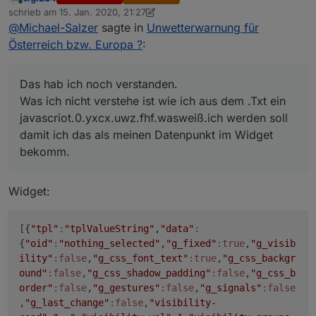
ein javascriot.0.yxcx.uwz.fhf.wasweiß.ich
Online
schrieb am
15. Jan. 2020, 21:27
werden soll damit ich das als meinen
zuletzt editiert von sigi234
@
Michael-Salzer
sagte in
Unwetterwarnung für
Datenpunkt im Widget bekomm.
Österreich bzw. Europa ?
:
Das hab ich noch verstanden.
Was ich nicht verstehe ist wie ich aus dem .Txt ein
javascriot.0.yxcx.uwz.fhf.wasweiß.ich werden soll
damit ich das als meinen Datenpunkt im Widget
bekomm.
Widget:
[{
"tpl"
:
"tplValueString"
,
"data"
:
{
"oid"
:
"nothing_selected"
,
"g_fixed"
:true
,
"g_visib
ility"
:false
,
"g_css_font_text"
:true
,
"g_css_backgr
ound"
:false
,
"g_css_shadow_padding"
:false
,
"g_css_b
order"
:false
,
"g_gestures"
:false
,
"g_signals"
:false
,
"g_last_change"
:false
,
"visibility-