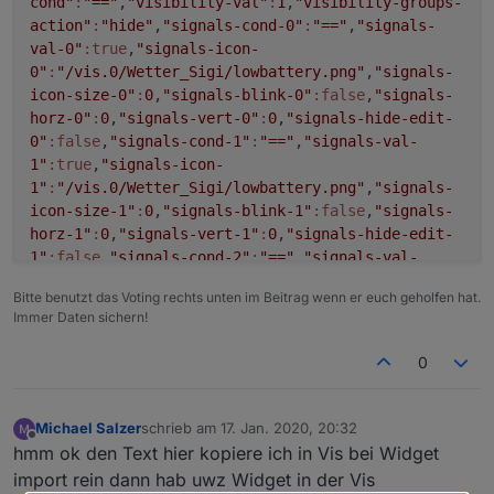
cond"
:
"=="
,
"visibility-val"
:
1
,
"visibility-groups-
action"
:
"hide"
,
"signals-cond-0"
:
"=="
,
"signals-
val-0"
:true
,
"signals-icon-
0"
:
"/vis.0/Wetter_Sigi/lowbattery.png"
,
"signals-
icon-size-0"
:
0
,
"signals-blink-0"
:false
,
"signals-
horz-0"
:
0
,
"signals-vert-0"
:
0
,
"signals-hide-edit-
0"
:false
,
"signals-cond-1"
:
"=="
,
"signals-val-
1"
:true
,
"signals-icon-
1"
:
"/vis.0/Wetter_Sigi/lowbattery.png"
,
"signals-
icon-size-1"
:
0
,
"signals-blink-1"
:false
,
"signals-
horz-1"
:
0
,
"signals-vert-1"
:
0
,
"signals-hide-edit-
1"
:false
,
"signals-cond-2"
:
"=="
,
"signals-val-
2"
:true
,
"signals-icon-
Bitte benutzt das Voting rechts unten im Beitrag wenn er euch geholfen hat.
2"
:
"/vis.0/Wetter_Sigi/lowbattery.png"
,
"signals-
Immer Daten sichern!
icon-size-2"
:
0
,
"signals-blink-2"
:false
,
"signals-
horz-2"
:
0
,
"signals-vert-2"
:
0
,
"signals-hide-edit-
0
2"
:false
,
"lc-type"
:
"last-change"
,
"lc-is-
interval"
:true
,
"lc-is-moment"
:false
,
"lc-
format"
:
""
,
"lc-position-vert"
:
"top"
,
"lc-position-
Michael Salzer
schrieb am
17. Jan. 2020, 20:32
zuletzt editiert von
horz"
:
"right"
,
"lc-offset-vert"
:
0
,
"lc-offset-
Offline
hmm ok den Text hier kopiere ich in Vis bei Widget
horz"
:
0
,
"lc-font-size"
:
"12px"
,
"lc-font-
import rein dann hab uwz Widget in der Vis
family"
:
""
,
"lc-font-style"
:
""
,
"lc-bkg-