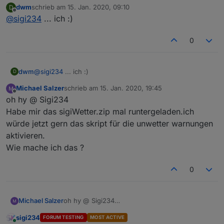
dwm
schrieb am
15. Jan. 2020, 09:10
D
Wer ist der Skriptersteller?
zuletzt editiert von
Offline
@
sigi234
... ich :)
0
dwm
@
sigi234
... ich :)
D
Michael Salzer
schrieb am
15. Jan. 2020, 19:45
zuletzt editiert von
Offline
oh hy @ Sigi234
Habe mir das sigiWetter.zip mal runtergeladen.ich
würde jetzt gern das skript für die unwetter warnungen
aktivieren.
Wie mache ich das ?
0
Michael Salzer
oh hy @ Sigi234
Habe mir das sigiWetter.zip mal
sigi234
FORUM TESTING
MOST ACTIVE
runtergeladen.ich würde jetzt gern das skript