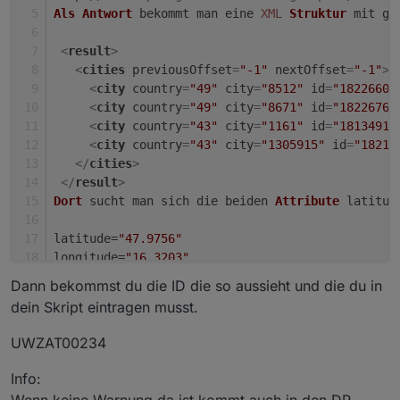
Als
Antwort
 bekommt man eine 
XML
Struktur
 mit ge
<
result
>
<
cities
previousOffset
=
"-1"
nextOffset
=
"-1"
>
<
city
country
=
"49"
city
=
"8512"
id
=
"18226609
<
city
country
=
"49"
city
=
"8671"
id
=
"18226768
<
city
country
=
"43"
city
=
"1161"
id
=
"18134912
<
city
country
=
"43"
city
=
"1305915"
id
=
"18219
</
cities
>
</
result
>
Dort
 sucht man sich die beiden 
Attribute
 latitud
latitude=
"47.9756"
longitude=
"16.3203"
AREA_ID
 abfragen
Dann bekommst du die ID die so aussieht und die du in
Mit
 diesen 
Werten
 wird nun die nächste 
URL
 zusam
dein Skript eintragen musst.
http
:
//feed.alertspro.meteogroup.com/AlertsPro/A
UWZAT00234
Das
Resultat
:
Info:
[{
"AREA_TYPE"
:
"UWZ"
,
"AREA_ID"
:
"UWZAT00234"
,
"CENT
Wenn keine Warnung da ist kommt auch in den DP