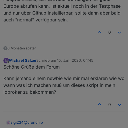
Europe abrufen kann. Ist aktuell noch in der Testphase
und nur über Github installierbar, sollte dann aber bald
auch "normal" verfügbar sein.
0
6 Monaten später
Michael Salzer
schrieb am
15. Jan. 2020, 04:45
zuletzt editiert von
Offline
Schöne Grüße dem Forum
Kann jemand einem newbie wie mir mal erklären wie wo
wann was ich machen muß um dieses skript in mein
iobroker zu bekommen?
0
@
crunchip
sigi234