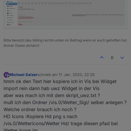
1"
:false
,
"signals-cond-2"
:
"=="
,
"signals-val-
2"
:true
,
"signals-icon-
2"
:
"/vis.0/Wetter_Sigi/lowbattery.png"
,
"signals-
icon-size-2"
:
0
,
"signals-blink-2"
:false
,
"signals-
horz-2"
:
0
,
"signals-vert-2"
:
0
,
"signals-hide-edit-
2"
:false
,
"lc-type"
:
"last-change"
,
"lc-is-
Bitte benutzt das Voting rechts unten im Beitrag wenn er euch geholfen hat.
interval"
:true
,
"lc-is-moment"
:false
,
"lc-
Immer Daten sichern!
format"
:
""
,
"lc-position-vert"
:
"top"
,
"lc-position-
horz"
:
"right"
,
"lc-offset-vert"
:
0
,
"lc-offset-
0
horz"
:
0
,
"lc-font-size"
:
"12px"
,
"lc-font-
family"
:
""
,
"lc-font-style"
:
""
,
"lc-bkg-
color"
:
""
,
"lc-color"
:
""
,
"lc-border-
Michael Salzer
schrieb am
17. Jan. 2020, 22:25
zuletzt editiert von
width"
:
"0"
,
"lc-border-style"
:
""
,
"lc-border-
Offline
hmm ok den Text hier kopiere ich in Vis bei Widget
color"
:
""
,
"lc-border-radius"
:
10
,
"lc-
import rein dann hab uwz Widget in der Vis
zindex"
:
0
,
"html_prepend"
:
"Ende:"
,
"name"
:
"Ende
aber was mach ich mit dem skript_uwz.txt ?
Text UWZ"
,
"filterkey"
:
"Text"
},
"style"
:
muß ich den Ordner /vis.0/Wetter_Sigi/ selber anlegen ?
{
"left"
:
"437px"
,
"top"
:
"567px"
,
"width"
:
"50px"
,
"hei
Welche ordner brauch ich noch ?
ght"
:
"15px"
,
"color"
:
"#8f8f8f"
,
"z-
index"
:
"5"
,
"font-size"
:
"small"
,
"text-
HD Icons :Kopiere Hd png s nach
align"
:
"right"
},
"widgetSet"
:
"basic"
},
/vis.0/Wettericons/Wetter Hd/ trage diesen pfad bei
{
"tpl"
:
"tplValueString"
,
"data"
:
Wetter Icons im