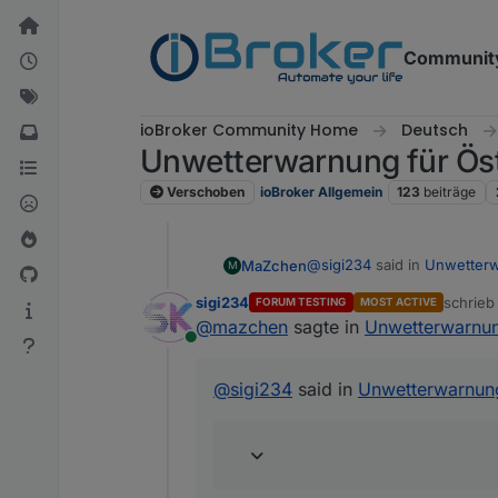
Weiter zum Inhalt
Communit
ioBroker Community Home
Deutsch
Unwetterwarnung für Öst
Verschoben
ioBroker Allgemein
123
beiträge
@
sigi234
said in
Unwetterw
MaZchen
M
sigi234
schrie
FORUM TESTING
MOST ACTIVE
zuletzt 
@
mazchen
sagte in
Unwetterwarnun
Gibt ja einen Adapter daf
Online
Aja? Den hab ich verpasst. 
@
sigi234
said in
Unwetterwarnung