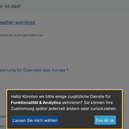
r ist das?
weather-warnings
 wenn er euch geholfen hat.
warnung für Österreich bzw. Europa ?
:
arnung für Österreich bzw. Europa ?
:
roker.weather-warnings
Hallo! Könnten wir bitte einige zusätzliche Dienste für
für
Funktionalität & Analytics
aktivieren? Sie können Ihre
Zustimmung später jederzeit ändern oder zurückziehen.
 Welcher ist das?
arnung für Österreich bzw. Europa ?
:
Lassen Sie mich wählen
Das ist ok
 am
5. Juli 2024, 16:26
editiert von Nashra
7. Mai 2024, 18:26