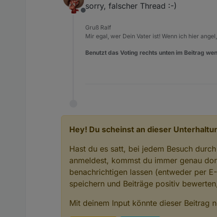
sorry, falscher Thread :-)
Gibt ja einen Adapter daf
Offline
Gruß Ralf
Aja? Den hab ich verpasst. 
Mir egal, wer Dein Vater ist! Wenn ich hier angel
Benutzt das Voting rechts unten im Beitrag wen
Hey! Du scheinst an dieser Unterhaltun
Hast du es satt, bei jedem Besuch durch
anmeldest, kommst du immer genau dort
benachrichtigen lassen (entweder per E
speichern und Beiträge positiv bewerte
Mit deinem Input könnte dieser Beitrag