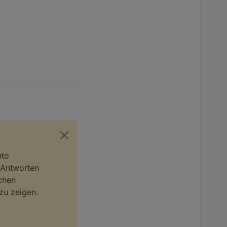
nto
 Antworten
chen
zu zeigen.