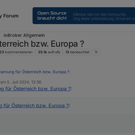
y Forum
ioBroker Allgemein
erreich bzw. Europa ?
23
kommentatoren
35.1k
aufrufe
13
beobachtet
arnung für Österreich bzw. Europa ?
:
b am
5. Juli 2024, 13:36
editiert von
g für Österreich bzw. Europa ?
:
ür
Welcher ist das?
 für Österreich bzw. Europa ?
: