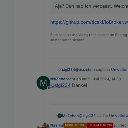
Aja? Den hab ich verpasst. Welche
https://github.com/ticaki/ioBroker.
Bitte benutzt das Voting rechts unten im Beitrag
Immer Daten sichern!
@
mazchen
sagte in
Unwetter
sigi234
MaZchen
schrieb am
5. Juli 2024, 14:30
M
zuletzt editiert von
@
sigi234
Danke!
@
sigi234
said in
Unwetterw
Offline
https://github.com/ticaki/ioB
Gibt ja einen Adapter da
Aja? Den hab ich verpasst.
@
sigi234
said in
Unwetterw
MaZchen
M
Nashra
schrieb
MOST ACTIVE
FORUM TESTING
zuletzt 