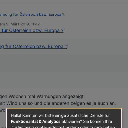
aChannelId+
".warning."
+i+
".end"
,
""
,forceInitStates,{type
aChannelId+
".warning."
+i+
".severity"
,
0
,forceInitStates,{
rnung für Österreich bzw. Europa ?
:
aChannelId+
".warning."
+i+
".type"
,
0
,forceInitStates,{min:
aChannelId+
".warning."
+i+
".uwzLevel"
,
0
,forceInitStates,{
 am
9. März 2019, 11:42
editiert von
aChannelId+
".warning."
+i+
".uwzColor"
,
0
,forceInitStates,{
für Österreich bzw. Europa ?
:
r vom UWZ-Script nichts mehr angezeigt. DWD und andere geben Unwett
aChannelId+
".warning."
+i+
".HTMLShort"
,
""
,forceInitStates
gar nichts. Hat das sonst noch jemand hier.
g?
aChannelId+
".warning."
+i+
".HTMLLong"
,
""
,forceInitStates,
g für Österreich bzw. Europa ?
:
ame)
{
is an error!
lit(
"_"
);
darkgreen"
,
"yellow"
,
"orange"
,
"red"
,
"violet"
];
einigen Wochen mal Warnungen angezeigt.
 { result = 
1
; }
mit Wind uns so und die anderen zeigen es ja auch an,
orewarn"
) { result = 
2
; }
wohl alle 15 Minuten aktualisiert wird.
Hallo! Könnten wir bitte einige zusätzliche Dienste für
exOf(alert[
2
]);
Funktionalität & Analytics
aktivieren? Sie können Ihre
Zustimmung später jederzeit ändern oder zurückziehen.
, wird nicht übers Wasser gelaufen!!