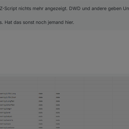
UWZ-Script nichts mehr angezeigt. DWD und andere geben 
hts. Hat das sonst noch jemand hier.
"background: #'
+w.uwzColor.toString(
16
)+
'" border:"10px"
e(w.object);
ml+=
"Vorwarnung vor "
; 
else
 html+=
"Warnung vor "
;
.type];
n "
+formatDate(
new
Date
(theData.dtgStart*
1000
),
"WW, DD. 
t+
'</p>'
;
(w)
 {
ngify(w);