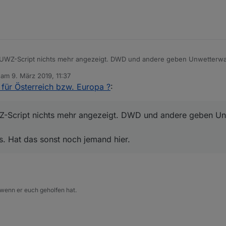
pro.meteogroup.com/AlertsPro/AlertsProPollService.php?me
 die Warnzellen-Id's eintragen *************************
om UWZ-Script nichts mehr angezeigt. DWD und andere geben Unwetterw
28'
];
 nichts. Hat das sonst noch jemand hier.
b am
9. März 2019, 11:37
********************************************************
editiert von
für Österreich bzw. Europa ?
:
nbekannt"
,
"Sturm/Orkan"
,
"Schneefall"
,
"Starkregen"
,
"Extre
UWZ-Script nichts mehr angezeigt. DWD und andere geben 
hts. Hat das sonst noch jemand hier.
l
;
lid.length; j++) {
elId+
"."
+warncellid[j];        
i++) {
 wenn er euch geholfen hat.
aChannelId+
".warning."
+i+
".ShortText"
,
""
,forceInitStates
aChannelId+
".warning."
+i+
".LongText"
,
""
,forceInitStates,
aChannelId+
".warning."
+i+
".object"
,
""
,forceInitStates,{t
aChannelId+
".warning."
+i+
".begin"
,
""
,forceInitStates,{ty