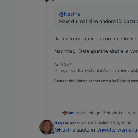
0xffb400
, 
// 3 - Or
Offline
0xff0000
, 
// 4 - Ro
@
Nashra
0xff00ff
, 
// 5 - Vi
Hast du mal eine andere ID dazu ge
    ];
if
 (uwzLevel>=
0
 && uwzL
return
 uwzColor[uwz
Ja mehrere, aber es kommen keine 
else
return
0
;
Nachtrag: Datenpunkte sind alle vo
}
Gruß Ralf
function 
createHTMLShort
(w)
Mir egal, wer Dein Vater ist! Wenn ich hier angel
var
html
=
'<div style=
Benutzt das Voting rechts unten im Beitrag wen
var
theData
=
 JSON.pars
    html += 
'<h3>'
;
if
 (w.uwzUrgency==
1
) ht
    html += UWZTypesArray[w
Nashra
Seit einiger Zeit wird mir v
    html +=
"</h3>"
;
aber hier bei mir tut sich gar
Negalein
schrieb am
9. März 2019, 12:06
    html += 
"<p>Zeitraum vo
zuletzt editiert von
@
Nashra
sagte in
Unwetterwarnung 
    html += 
'<p>'
+w.ShortTe
Offline
    html += 
"</div>"
;