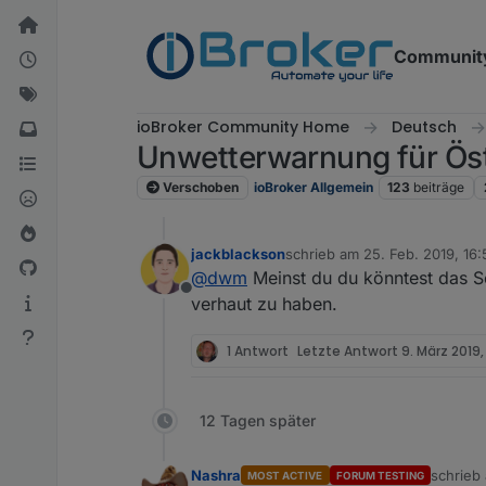
Weiter zum Inhalt
Communit
ioBroker Community Home
Deutsch
Unwetterwarnung für Öst
Verschoben
ioBroker Allgemein
123
beiträge
jackblackson
schrieb am
25. Feb. 2019, 16:
zuletzt editiert von
@
dwm
Meinst du du könntest das S
Offline
verhaut zu haben.
1 Antwort
Letzte Antwort
9. März 2019, 
12 Tagen später
Nashra
schrieb
MOST ACTIVE
FORUM TESTING
zuletzt 