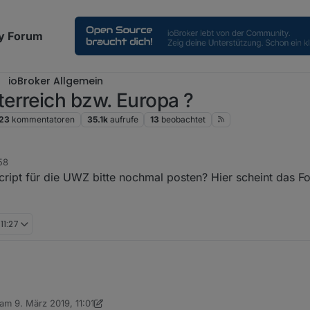
y Forum
ioBroker Allgemein
erreich bzw. Europa ?
23
kommentatoren
35.1k
aufrufe
13
beobachtet
58
cript für die UWZ bitte nochmal posten? Hier scheint das 
11:27
 am
9. März 2019, 11:01
editiert von Nashra
3. Sept. 2019, 12:06