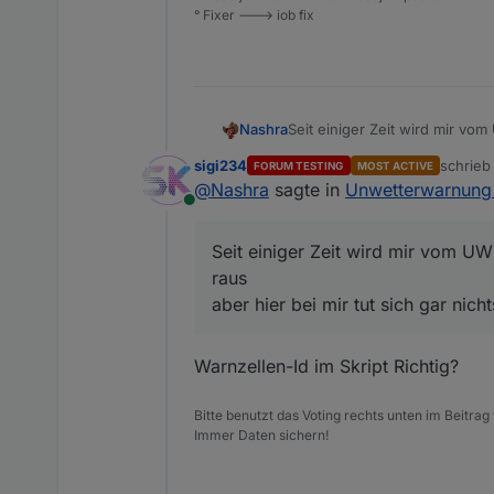
var
numOfWarnings
=
3
;
° Fixer ---> iob fix
var
 url=
'http://feed.alerts
/********************* Hier
Nashra
Seit einiger Zeit wird mir v
var
warncellid
=
 [
'UWZAT009
aber hier bei mir tut sich gar
sigi234
schrie
/**************************
FORUM TESTING
MOST ACTIVE
zuletzt 
@
Nashra
sagte in
Unwetterwarnung 
Online
var
 UWZTypesArray=[
"n/a"
,
"u
Seit einiger Zeit wird mir vom 
raus
function 
createStates
(n)
{
aber hier bei mir tut sich gar nic
var
AreaChannelID
=
nul
for
 (
var
 j=
0
; j<warncel
Warnzellen-Id im Skript Richtig?
        AreaChannelId=Chann
for
 (
var
 i=
0
; i<n; 
Bitte benutzt das Voting rechts unten im Beitrag
            createState(Are
Immer Daten sichern!
            createState(Are
            createState(Are
            createState(Are