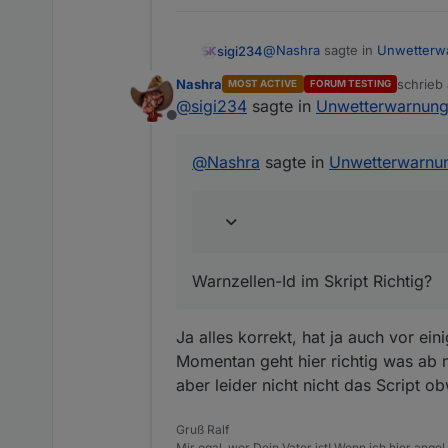
            createState(Are
            createState(Are
@
Nashra
sagte in
Unwetterwa
sigi234
            createState(Are
            createState(Are
Nashra
schrieb
MOST ACTIVE
FORUM TESTING
zuletzt 
            createState(Are
@
sigi234
sagte in
Unwetterwarnung 
Seit einiger Zeit wird mi
            createState(Are
Offline
aber hier bei mir tut sich 
Warnzellen-Id im Skript Richti
            createState(Are
@
Nashra
sagte in
Unwetterwarnun
        }
    }
}
function 
getUWZLevel
(warnN
var
result
=
 -
1
; 
// -1 
Warnzellen-Id im Skript Richtig?
var
alert
=
 warnName.sp
var
colors
=
 [
"green"
,
"
Ja alles korrekt, hat ja auch vor 
if
 (alert[
0
]==
"notice"
)
Momentan geht hier richtig was ab 
else
if
 (alert[
1
] == 
"f
aber leider nicht nicht das Script ob
else
 {
        result = colors.ind
Gruß Ralf
    }
Mir egal, wer Dein Vater ist! Wenn ich hier angel