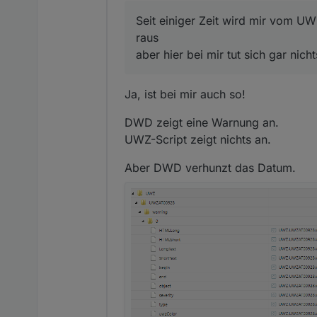
return
 html;
Seit einiger Zeit wird mir vom 
}
raus
aber hier bei mir tut sich gar nic
function 
createHTMLLong
(w)
{
var
html
=
'<div style=
Ja, ist bei mir auch so!
var
theData
=
 JSON.pars
DWD zeigt eine Warnung an.
    html += 
'<h3>'
;
UWZ-Script zeigt nichts an.
if
 (w.uwzUrgency==
1
) ht
    html += UWZTypesArray[w
Aber DWD verhunzt das Datum.
    html +=
"</h3>"
;
    html += 
"<p>Zeitraum vo
    html += 
'<p>'
+w.LongTex
    html += 
"</div>"
;
return
 html;    
}
function 
processResultEntry
this
.object = JSON.stri