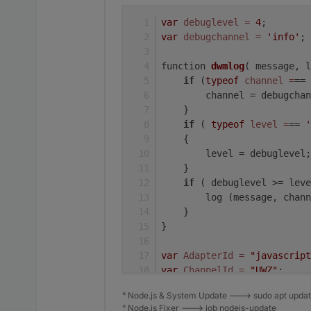
var
debuglevel
=
4
;
var
debugchannel
=
'info'
;
function 
dwmlog
( message, l
if
 (
typeof
channel
=
== 
        channel = debugchan
    }
if
 ( 
typeof
level
=
== 
'
    {
        level = debuglevel;
    }
if
 ( debuglevel >= leve
        log (message, chann
    }
}
var
AdapterId
=
"javascript
var
ChannelId
=
"UWZ"
;
° Node.js & System Update ---> sudo apt update,
var
forceInitStates
=
false
° Node.js Fixer ---> iob nodejs-update