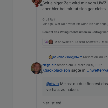
Seit einiger Zeit wird mir vom UW
Offline
aber hier bei mir tut sich gar nichts
Gruß Ralf
Mir egal, wer Dein Vater ist! Wenn ich hier angel
Benutzt das Voting rechts unten im Beitrag wen
2 Antworten
Letzte Antwort
9. März
jackblackson
@
dwm
Meinst du du könntest das Script für die UWZ bitte nochmal posten? Hier scheint das Forum das Format
verhaut zu haben.
Negalein
schrieb am
9. März 2019, 11:27
zuletzt editiert von
@
jackblackson
sagte in
Unwetterwar
Offline
@
dwm
Meinst du du könntest das
verhaut zu haben.
hier ist es!