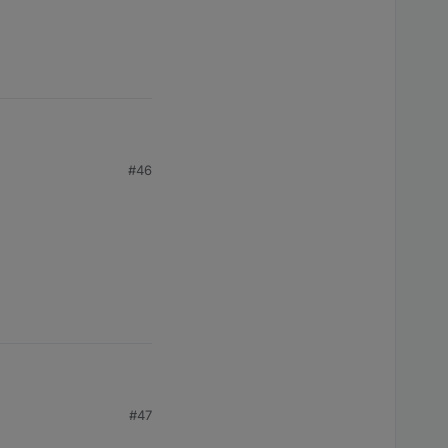
#46
tterwarnungen
#47