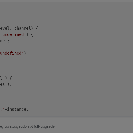
evel, channel)
 {
'undefined'
) {
nel;
undefined'
)
l ) {
el );
."
+instance;
 iob stop, sudo apt full-upgrade
;