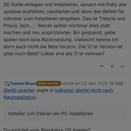
SD Karte einlegen und installieren, danach mit Putty alle
updates ausführen, neustarten und dann den Befehl für
iobroker zum Installieren eingeben. Das ist Theorie und
Praxis, lach..... Werde später nochmal alles platt
machen und neu ausprobieren. Bin gespannt, gebe
später noch eine Rückmeldung. Vielleicht nehme ich
dann auch nicht die Beta Version. Die 12'er Version ist
alles noch Beta? Lieber erst die 11'er nehmen?
0
Thomas Braun
schrieb am
22. Dez. 2023, 13:40
MOST ACTIVE
zuletzt editiert von Thomas Braun
Online
@
willi-wunder
sagte in
ioBroker startet nicht nach
Neuinstallation
:
Installer von Debian am PC installieren
Du sprichst vom Raspberry OS Imager?