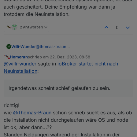
auch gescheitert. Deine Empfehlung war dann ja
trotzdem die Neuinstallation.
2 Antworten
0
Willi-Wunder
@
thomas-braun
W
Ein Backup hab ich hier noch gar nicht
Homoran
schrieb am
22. Dez. 2023, 08:58
eingespielt, soweit bin ich gar nicht gekommen.
zuletzt editiert von
Nicht stören
@
willi-wunder
sagte in
ioBroker startet nicht nach
Hab auf eine neue SD Karte mit dem Installer ein
neues Debian System Bookworm installiert und
Neuinstallation
:
danach wollte den iobroker mit den Befehl curl -
sLf
https://iobroker.net/install.sh
| bash -
installieren.
Irgendetwas scheint schief gelaufen zu sein.
Der erhoffte erfolg trat leider nicht ein. Danach
hab ich den Befehl iob diag + iob fix ausgeführt.
Irgendetwas scheint schief gelaufen zu sein.
richtig!
Ansonsten mache ich die SD Karte nochmal platt
wie
@
Thomas-Braun
schon schrieb sueht es aus, als ob
und probiere es nochmal.
die Installation nicht durchgelaufen wäre OS und node
Wollte dann mein bestehendes System updaten,
ist ok, aber dann...??
ist aber auch gescheitert. Deine Empfehlung war
dann ja trotzdem die Neuinstallation.
Standen Neldungen während der Installation in der