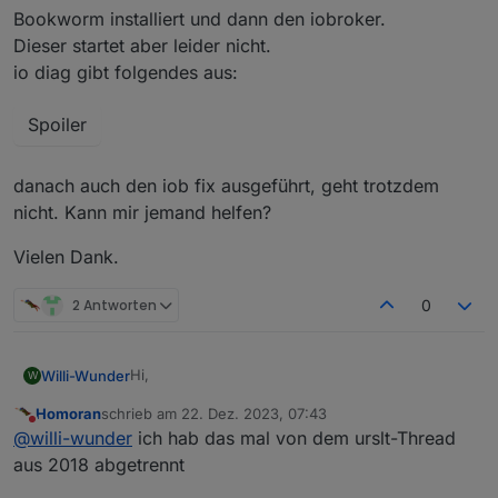
Bookworm installiert und dann den iobroker.
Dieser startet aber leider nicht.
io diag gibt folgendes aus:
Spoiler
danach auch den iob fix ausgeführt, geht trotzdem
nicht. Kann mir jemand helfen?
Vielen Dank.
2 Antworten
0
Hi,
Willi-Wunder
W
Homoran
schrieb am
22. Dez. 2023, 07:43
wollte meinen Rasp mal ein neues System
zuletzt editiert von
Nicht stören
@
willi-wunder
ich hab das mal von dem urslt-Thread
gönnen, nachdem Buster in die Jahre gekommen
ist.
aus 2018 abgetrennt
Spoiler
Also neue SD Karte mit dem Installer neues