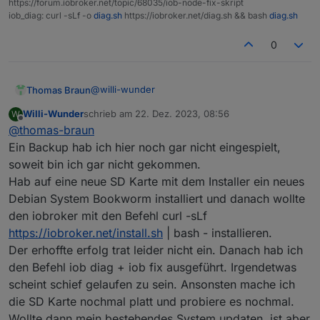
https://forum.iobroker.net/topic/68035/iob-node-fix-skript
iob_diag: curl -sLf -o
diag.sh
https://iobroker.net/diag.sh && bash
diag.sh
0
@
willi-wunder
Thomas Braun
Willi-Wunder
schrieb am
22. Dez. 2023, 08:56
W
Da sieht fast so aus, als wenn da gar nichts
zuletzt editiert von
Offline
@
thomas-braun
installiert wurde.
Wie hast du denn da ein Backup eingespielt?
Ein Backup hab ich hier noch gar nicht eingespielt,
soweit bin ich gar nicht gekommen.
Hab auf eine neue SD Karte mit dem Installer ein neues
Debian System Bookworm installiert und danach wollte
den iobroker mit den Befehl curl -sLf
https://iobroker.net/install.sh
| bash - installieren.
Der erhoffte erfolg trat leider nicht ein. Danach hab ich
den Befehl iob diag + iob fix ausgeführt. Irgendetwas
scheint schief gelaufen zu sein. Ansonsten mache ich
die SD Karte nochmal platt und probiere es nochmal.
Wollte dann mein bestehendes System updaten, ist aber