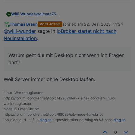
Willi-Wunder
@
djmarc75
W
Danke habe ich auch gerade im anderen Thread
Thomas Braun
schrieb am
22. Dez. 2023, 14:24
MOST ACTIVE
gelesen das man unbedingt die Lite nehmen soll.
zuletzt editiert von
Online
@
willi-wunder
sagte in
ioBroker startet nicht nach
Warum geht die mit Desktop nicht wenn ich
Fragen darf?
Neuinstallation
:
Warum geht die mit Desktop nicht wenn ich Fragen
darf?
Weil Server immer ohne Desktop laufen.
Linux-Werkzeugkasten:
https://forum.iobroker.net/topic/42952/der-kleine-iobroker-linux-
werkzeugkasten
NodeJS Fixer Skript:
https://forum.iobroker.net/topic/68035/iob-node-fix-skript
iob_diag: curl -sLf -o
diag.sh
https://iobroker.net/diag.sh && bash
diag.sh
0