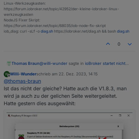
Linux-Werkzeugkasten:
https://forum.iobroker.net/topic/42952/der-kleine-iobroker-linux-
werkzeugkasten
NodeJS Fixer Skript:
https://forum.iobroker.net/topic/68035/iob-node-fix-skript
iob_diag: curl -sLf -o
diag.sh
https://iobroker.net/diag.sh && bash
diag.sh
0
@
willi-wunder
sagte in
ioBroker startet nicht
Thomas Braun
nach Neuinstallation
:
Willi-Wunder
schrieb am
22. Dez. 2023, 14:15
W
zuletzt editiert von
Offline
@
thomas-braun
Heißt ich habe das falsche Image
ausgewählt?
Ist das nicht der gleiche? Hatte auch die V1.8.3, man
Was hast du denn ausgewählt?
wird ja auch zu der gelichen Seite weitergeleitet.
Mach es mit dem Imager:
Hatte gestern dies ausgewählt:
https://forum.iobroker.net/topic/51869/installatio
n-auf-raspi-einfacher-geht-s-nicht
(Der sieht glaube ich mittlerweile etwas anders
aus, aber grundsätzlich noch ganz ähnlich).