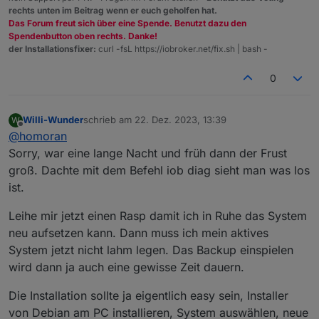
Standen Neldungen während der Installation
rechts unten im Beitrag wenn er euch geholfen hat.
in der Ausgabe?
Das Forum freut sich über eine Spende. Benutzt dazu den
Spendenbutton oben rechts. Danke!
der Installationsfixer:
curl -fsL https://iobroker.net/fix.sh | bash -
0
Willi-Wunder
schrieb am
22. Dez. 2023, 13:39
W
zuletzt editiert von
Offline
@
homoran
Sorry, war eine lange Nacht und früh dann der Frust
groß. Dachte mit dem Befehl iob diag sieht man was los
ist.
Leihe mir jetzt einen Rasp damit ich in Ruhe das System
neu aufsetzen kann. Dann muss ich mein aktives
System jetzt nicht lahm legen. Das Backup einspielen
wird dann ja auch eine gewisse Zeit dauern.
Die Installation sollte ja eigentlich easy sein, Installer
von Debian am PC installieren, System auswählen, neue