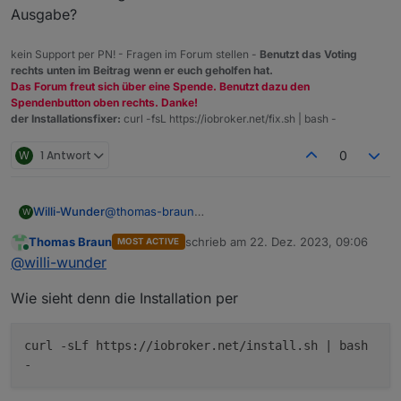
Ausgabe?
kein Support per PN! - Fragen im Forum stellen -
Benutzt das Voting
rechts unten im Beitrag wenn er euch geholfen hat.
Das Forum freut sich über eine Spende. Benutzt dazu den
Spendenbutton oben rechts. Danke!
der Installationsfixer:
curl -fsL https://iobroker.net/fix.sh | bash -
W
1 Antwort
0
Willi-Wunder
@
thomas-braun
W
Ein Backup hab ich hier noch gar nicht
Thomas Braun
schrieb am
22. Dez. 2023, 09:06
MOST ACTIVE
eingespielt, soweit bin ich gar nicht gekommen.
zuletzt editiert von
Online
@
willi-wunder
Hab auf eine neue SD Karte mit dem Installer ein
neues Debian System Bookworm installiert und
Wie sieht denn die Installation per
danach wollte den iobroker mit den Befehl curl -
sLf
https://iobroker.net/install.sh
| bash -
installieren.
curl -sLf https://iobroker.net/install.sh | bash
Der erhoffte erfolg trat leider nicht ein. Danach
-
hab ich den Befehl iob diag + iob fix ausgeführt.
Irgendetwas scheint schief gelaufen zu sein.
Ansonsten mache ich die SD Karte nochmal platt