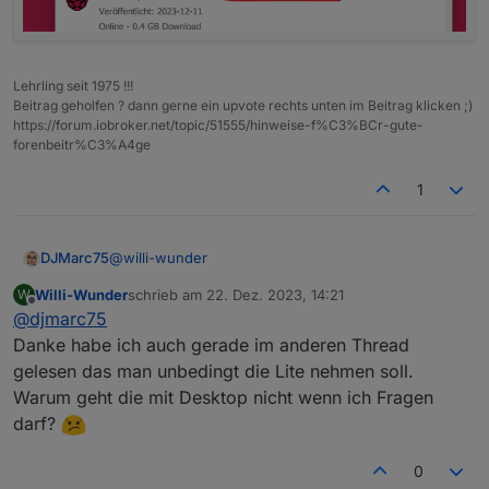
Lehrling seit 1975 !!!
Beitrag geholfen ? dann gerne ein upvote rechts unten im Beitrag klicken ;)
https://forum.iobroker.net/topic/51555/hinweise-f%C3%BCr-gute-
forenbeitr%C3%A4ge
1
@
willi-wunder
DJMarc75
Willi-Wunder
schrieb am
22. Dez. 2023, 14:21
W
zuletzt editiert von
Offline
@
djmarc75
Danke habe ich auch gerade im anderen Thread
gelesen das man unbedingt die Lite nehmen soll.
Warum geht die mit Desktop nicht wenn ich Fragen
darf?
0