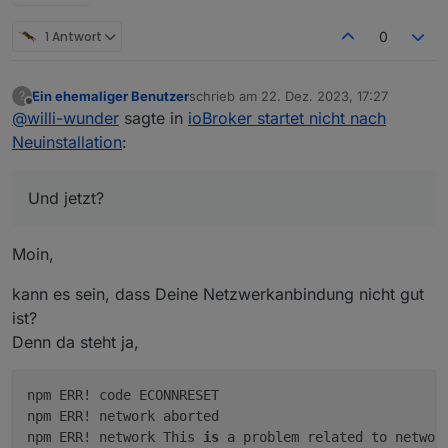
1 Antwort
0
Ein ehemaliger Benutzer
schrieb am
22. Dez. 2023, 17:27
?
zuletzt editiert von
Offline
@
willi-wunder
sagte in
ioBroker startet nicht nach
Neuinstallation
:
Und jetzt?
Moin,
kann es sein, dass Deine Netzwerkanbindung nicht gut
ist?
Denn da steht ja,
npm ERR! code ECONNRESET

npm ERR! network aborted

npm ERR! network This 
is
 a problem related to network