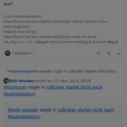
aus?
und probiere es nochmal.
Wollte dann mein bestehendes System updaten,
ist aber auch gescheitert. Deine Empfehlung war
Linux-Werkzeugkasten:
dann ja trotzdem die Neuinstallation.
https://forum.iobroker.net/topic/42952/der-kleine-iobroker-linux-
werkzeugkasten
NodeJS Fixer Skript:
https://forum.iobroker.net/topic/68035/iob-node-fix-skript
iob_diag: curl -sLf -o
diag.sh
https://iobroker.net/diag.sh && bash
diag.sh
W
1 Antwort
0
@
willi-wunder
sagte in
ioBroker startet nicht nach
Homoran
Neuinstallation
:
Willi-Wunder
schrieb am
22. Dez. 2023, 09:38
W
zuletzt editiert von
Offline
@
homoran
sagte in
Irgendetwas scheint schief gelaufen zu sein.
ioBroker startet nicht nach
Neuinstallation
:
richtig!
wie
@
Thomas-Braun
schon schrieb sueht es aus, als
@
willi-wunder
sagte in
ioBroker startet nicht nach
ob die Installation nicht durchgelaufen wäre OS und
Neuinstallation
:
node ist ok, aber dann...??
Standen Neldungen während der Installation in der