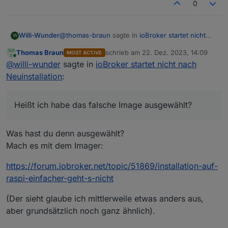
0
@
thomas-braun
sagte in
ioBroker startet nicht
Willi-Wunder
W
nach Neuinstallation
:
Thomas Braun
schrieb am
22. Dez. 2023, 14:09
MOST ACTIVE
zuletzt editiert von
Online
Du sprichst vom Raspberry OS Imager?
@
willi-wunder
sagte in
ioBroker startet nicht nach
Neuinstallation
:
Korrekt
Heißt ich habe das falsche Image ausgewählt?
Nein, Raspberry OS 12 'Bookworm' ist stabil,
aber das daraus abgeleitete iobroker-Image
Was hast du denn ausgewählt?
Heißt ich habe das falsche Image ausgewählt?
ist erst noch im Beta-Stage.
Wobei das System ja lief, konnte nur den iobroker
Mach es mit dem Imager:
nicht wirklich zum Laufen bringen. Dann doch
lieber auf der
raspberrypi.com
Seite das Image
https://forum.iobroker.net/topic/51869/installation-auf-
manuell runterladen?
raspi-einfacher-geht-s-nicht
(Der sieht glaube ich mittlerweile etwas anders aus,
aber grundsätzlich noch ganz ähnlich).