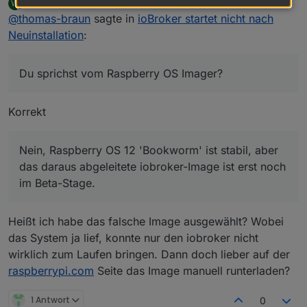
Willi-Wunder
schrieb am
22. Dez. 2023, 13:51
W
zuletzt editiert von
Offline
@
thomas-braun
sagte in
Installer von Debian am PC installieren
ioBroker startet nicht nach
Neuinstallation
:
Du sprichst vom Raspberry OS Imager?
Du sprichst vom Raspberry OS Imager?
Die 12'er Version ist alles noch Beta?
Lieber erst die 11'er nehmen?
Korrekt
Nein, Raspberry OS 12 'Bookworm' ist stabil,
aber das daraus abgeleitete iobroker-Image ist
erst noch im Beta-Stage.
Nein, Raspberry OS 12 'Bookworm' ist stabil, aber
das daraus abgeleitete iobroker-Image ist erst noch
im Beta-Stage.
Heißt ich habe das falsche Image ausgewählt? Wobei
das System ja lief, konnte nur den iobroker nicht
wirklich zum Laufen bringen. Dann doch lieber auf der
raspberrypi.com
Seite das Image manuell runterladen?
1 Antwort
0