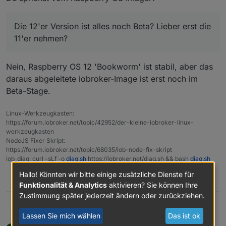
Die 12'er Version ist alles noch Beta? Lieber erst die
11'er nehmen?
Nein, Raspberry OS 12 'Bookworm' ist stabil, aber das
daraus abgeleitete iobroker-Image ist erst noch im
Beta-Stage.
Linux-Werkzeugkasten:
https://forum.iobroker.net/topic/42952/der-kleine-iobroker-linux-
werkzeugkasten
NodeJS Fixer Skript:
https://forum.iobroker.net/topic/68035/iob-node-fix-skript
iob_diag: curl -sLf -o
diag.sh
https://iobroker.net/diag.sh && bash
diag.sh
Hallo! Könnten wir bitte einige zusätzliche Dienste für
1
Funktionalität & Analytics
aktivieren? Sie können Ihre
Zustimmung später jederzeit ändern oder zurückziehen.
@
willi-wunder
sagte in
ioBroker startet nicht
Thomas Braun
Lassen Sie mich wählen
Das ist ok
nach Neuinstallation
: