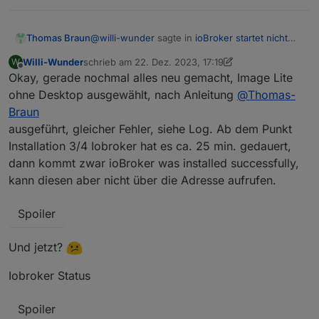
@
willi-wunder
sagte in
ioBroker startet nicht
Thomas Braun
nach Neuinstallation
:
Willi-Wunder
schrieb am
22. Dez. 2023, 17:19
W
zuletzt editiert von Homoran
Offline
Okay, gerade nochmal alles neu gemacht, Image Lite
Warum geht die mit Desktop nicht wenn
ich Fragen darf?
ohne Desktop ausgewählt, nach Anleitung
@
Thomas-
Weil Server immer ohne Desktop laufen.
Braun
ausgeführt, gleicher Fehler, siehe Log. Ab dem Punkt
Installation 3/4 Iobroker hat es ca. 25 min. gedauert,
dann kommt zwar ioBroker was installed successfully,
kann diesen aber nicht über die Adresse aufrufen.
Spoiler
Und jetzt?
Iobroker Status
Spoiler