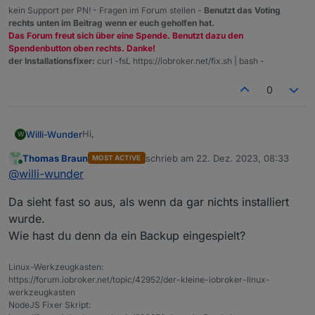
Debian Bookworm installiert und dann den
kein Support per PN! - Fragen im Forum stellen -
Benutzt das Voting
iobroker.
danach auch den iob fix ausgeführt, geht
rechts unten im Beitrag wenn er euch geholfen hat.
Dieser startet aber leider nicht.
trotzdem nicht. Kann mir jemand helfen?
Vielen Dank.
Das Forum freut sich über eine Spende. Benutzt dazu den
io diag gibt folgendes aus:
Spendenbutton oben rechts. Danke!
der Installationsfixer:
curl -fsL https://iobroker.net/fix.sh | bash -
0
Hi,
Willi-Wunder
W
Thomas Braun
schrieb am
22. Dez. 2023, 08:33
MOST ACTIVE
wollte meinen Rasp mal ein neues System
zuletzt editiert von
Online
@
willi-wunder
gönnen, nachdem Buster in die Jahre gekommen
ist.
Spoiler
Da sieht fast so aus, als wenn da gar nichts installiert
Also neue SD Karte mit dem Installer neues
Debian Bookworm installiert und dann den
wurde.
iobroker.
danach auch den iob fix ausgeführt, geht
Wie hast du denn da ein Backup eingespielt?
Dieser startet aber leider nicht.
trotzdem nicht. Kann mir jemand helfen?
Vielen Dank.
io diag gibt folgendes aus:
Linux-Werkzeugkasten:
https://forum.iobroker.net/topic/42952/der-kleine-iobroker-linux-
werkzeugkasten
NodeJS Fixer Skript: