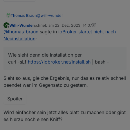
@
willi-wunder
Thomas Braun
Willi-Wunder
schrieb am
22. Dez. 2023, 14:07
W
Wie sieht denn die Installation per
zuletzt editiert von Homoran
Offline
@
thomas-braun
sagte in
ioBroker startet nicht nach
Neuinstallation
:
aus?
Wie sieht denn die Installation per
curl -sLf
https://iobroker.net/install.sh
| bash -
Sieht so aus, gleiche Ergebnis, nur das es relativ schnell
beendet war im Gegensatz zu gestern.
Spoiler
Wird einfacher sein jetzt alles platt zu machen oder gibt
es hierzu noch einen Kniff?