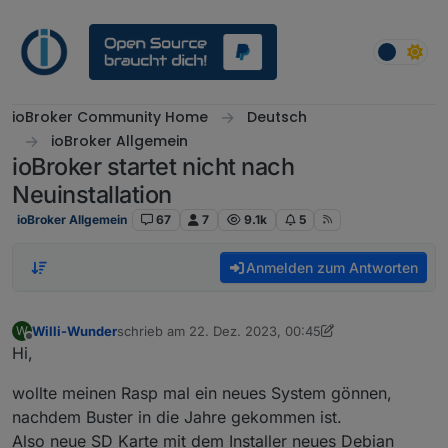
Weiter zum Inhalt
ioBroker Community Home
Deutsch
ioBroker Allgemein
ioBroker startet nicht nach
Neuinstallation
ioBroker Allgemein
67
7
9.1k
5
Anmelden zum Antworten
Willi-Wunder
schrieb am
22. Dez. 2023, 00:45
W
zuletzt editiert von Willi-Wunder
Offline
Hi,
wollte meinen Rasp mal ein neues System gönnen,
nachdem Buster in die Jahre gekommen ist.
Also neue SD Karte mit dem Installer neues Debian