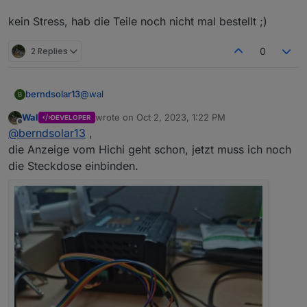
später.
kein Stress, hab die Teile noch nicht mal bestellt ;)
2 Replies
0
@
wal
berndsolar13
B
Wal
wrote on
Oct 2, 2023, 1:22 PM
DEVELOPER
kein Stress, hab die Teile noch nicht mal bestellt
last edited by
Offline
@
berndsolar13
,
;)
die Anzeige vom Hichi geht schon, jetzt muss ich noch
die Steckdose einbinden.