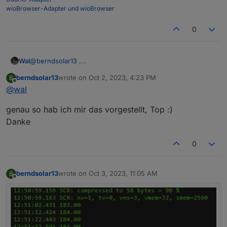
wioBrowser-Adapter und wioBrowser
0
Wal
@
berndsolar13
,
du kannst das Leerzeichen vor dem 'W' weglassen oder
berndsolar13
wrote on
Oct 2, 2023, 4:23 PM
B
beides.
last edited by
Offline
@
wal
genau so hab ich mir das vorgestellt, Top :)
Danke
0
berndsolar13
wrote on
Oct 3, 2023, 11:05 AM
B
last edited by
Offline