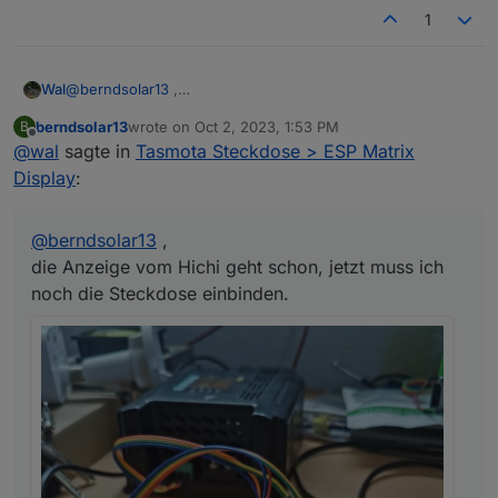
1
Wal
@
berndsolar13
,
die Anzeige vom Hichi geht schon, jetzt muss ich noch die
berndsolar13
wrote on
Oct 2, 2023, 1:53 PM
B
Steckdose einbinden.
last edited by
Offline
@
wal
sagte in
Tasmota Steckdose > ESP Matrix
Display
:
@
berndsolar13
,
die Anzeige vom Hichi geht schon, jetzt muss ich
noch die Steckdose einbinden.