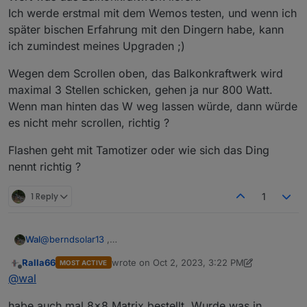
Ich werde erstmal mit dem Wemos testen, und wenn ich
später bischen Erfahrung mit den Dingern habe, kann
ich zumindest meines Upgraden ;)
Wegen dem Scrollen oben, das Balkonkraftwerk wird
maximal 3 Stellen schicken, gehen ja nur 800 Watt.
Wenn man hinten das W weg lassen würde, dann würde
es nicht mehr scrollen, richtig ?
Flashen geht mit Tamotizer oder wie sich das Ding
nennt richtig ?
1 Reply
1
@
berndsolar13
,
Wal
nimm für das Display ein ESP32 falls das Script mal grösser
Ralla66
wrote on
Oct 2, 2023, 3:22 PM
MOST ACTIVE
wird, da kann ich dir auch die Firmware senden.
edit: habe
so etwas
last edited by Ralla66
Oct 2, 2023, 5:25 PM
Offline
@
wal
firmware.bin
habe auch mal 8x8 Matrix bestellt. Wurde was in