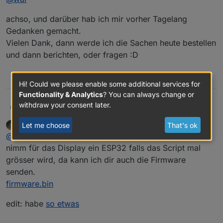
Displays dranhängen.
achso, und darüber hab ich mir vorher Tagelang
Gedanken gemacht.
Vielen Dank, dann werde ich die Sachen heute bestellen
und dann berichten, oder fragen :D
0
Hi! Could we please enable some additional services for
Functionality & Analytics
? You can always change or
withdraw your consent later.
@
wal
berndsolar13
B
Wal
wrote on
Oct 2, 2023, 2:10 PM
Let me choose
That's ok
DEVELOPER
supi :)
last edited by Wal
Oct 2, 2023, 4:15 PM
Offline
@
berndsolar13
,
Die 2 Scripte oben gebe ich unter Konsole >
nimm für das Display ein ESP32 falls das Script mal
Scripte ein.
grösser wird, da kann ich dir auch die Firmware
Einmal in der Steckdose 1x im Wemos wo das
Wo genau hast du nun die IP des Wemos
senden.
Display dran hängt.
eingegeben ?
firmware.bin
Die Steckdose weiß doch nicht wem sie es
schicken muss
edit: habe
so etwas