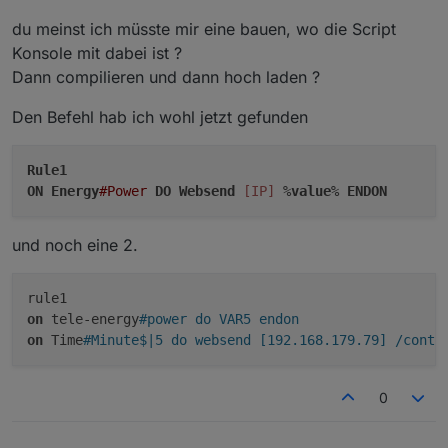
du meinst ich müsste mir eine bauen, wo die Script
Das ist kein Problem du musst nur die Firmware wechseln.
Konsole mit dabei ist ?
Dann compilieren und dann hoch laden ?
Den Befehl hab ich wohl jetzt gefunden
Rule1
ON
Energy
#Power
DO
Websend
[IP]
 %
value
% 
ENDON
und noch eine 2.
on
 tele-energy
#power do VAR5 endon
on
 Time
#Minute$|5 do websend [192.168.179.79] /contr
0