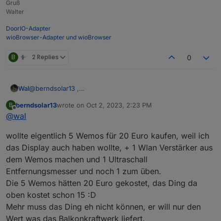
Gruß
Walter
DoorIO-Adapter
wioBrowser-Adapter und wioBrowser
B
2 Replies
0
@
berndsolar13
,
Wal
nimm für das Display ein ESP32 falls das Script mal grösser
berndsolar13
wrote on
Oct 2, 2023, 2:23 PM
B
wird, da kann ich dir auch die Firmware senden.
edit: habe
so etwas
last edited by
Offline
@
wal
firmware.bin
wollte eigentlich 5 Wemos für 20 Euro kaufen, weil ich
das Display auch haben wollte, + 1 Wlan Verstärker aus
dem Wemos machen und 1 Ultraschall
Entfernungsmesser und noch 1 zum üben.
Die 5 Wemos hätten 20 Euro gekostet, das Ding da
oben kostet schon 15 :D
Mehr muss das Ding eh nicht können, er will nur den
Wert was das Balkonkraftwerk liefert.