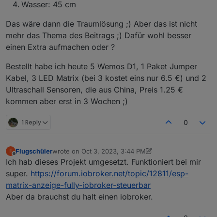
Wasser: 45 cm
Das wäre dann die Traumlösung ;) Aber das ist nicht
mehr das Thema des Beitrags ;) Dafür wohl besser
einen Extra aufmachen oder ?
Bestellt habe ich heute 5 Wemos D1, 1 Paket Jumper
Kabel, 3 LED Matrix (bei 3 kostet eins nur 6.5 €) und 2
Ultraschall Sensoren, die aus China, Preis 1.25 €
kommen aber erst in 3 Wochen ;)
1 Reply
0
Flugschüler
wrote on
Oct 3, 2023, 3:44 PM
F
last edited by Flugschüler
Oct 3, 2023, 5:46 PM
Offline
Ich hab dieses Projekt umgesetzt. Funktioniert bei mir
super.
https://forum.iobroker.net/topic/12811/esp-
matrix-anzeige-fully-iobroker-steuerbar
Aber da brauchst du halt einen iobroker.