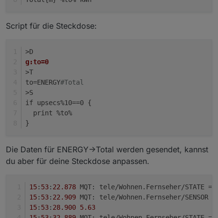
Script für die Steckdose:
>D
g:to=0
>T
to=ENERGY
#Total
>S
if upsecs%10==0 {
  print %to%
}
Die Daten für ENERGY->Total werden gesendet, kannst
du aber für deine Steckdose anpassen.
15
:
53
:
22.878
 MQT: tele/Wohnen.Fernseher/STATE = 
15
:
53
:
22.909
 MQT: tele/Wohnen.Fernseher/SENSOR =
15
:
53
:
28.900
5.63
15
:
53
:
32.889
 MQT: tele/Wohnen.Fernseher/STATE = 