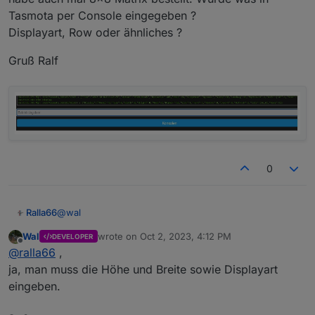
Tasmota per Console eingegeben ?
Displayart, Row oder ähnliches ?
Gruß Ralf
0
@
wal
Ralla66
Wal
wrote on
Oct 2, 2023, 4:12 PM
DEVELOPER
habe auch mal 8x8 Matrix bestellt. Wurde was in
last edited by
Offline
@
ralla66
,
Tasmota per Console eingegeben ?
Displayart, Row oder ähnliches ?
Gruß Ralf
ja, man muss die Höhe und Breite sowie Displayart
eingeben.