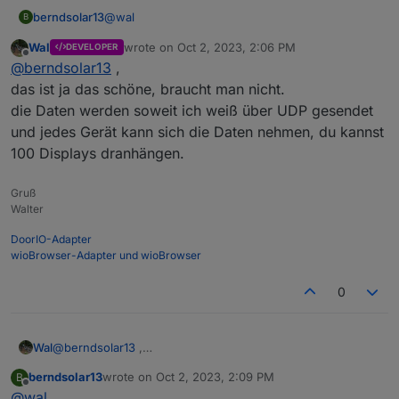
15:53:58.970 5.63

@
wal
berndsolar13
B
15:54:02.908 MQT: tele/Wohnen.Fernseher/STATE = 
Wal
wrote on
Oct 2, 2023, 2:06 PM
DEVELOPER
supi :)
last edited by
Offline
@
berndsolar13
,
Die 2 Scripte oben gebe ich unter Konsole >
das ist ja das schöne, braucht man nicht.
Scripte ein.
die Daten werden soweit ich weiß über UDP gesendet
Einmal in der Steckdose 1x im Wemos wo das
Wo genau hast du nun die IP des Wemos
und jedes Gerät kann sich die Daten nehmen, du kannst
Display dran hängt.
eingegeben ?
100 Displays dranhängen.
Die Steckdose weiß doch nicht wem sie es
schicken muss
Gruß
Walter
DoorIO-Adapter
wioBrowser-Adapter und wioBrowser
0
Wal
@
berndsolar13
,
das ist ja das schöne, braucht man nicht.
berndsolar13
wrote on
Oct 2, 2023, 2:09 PM
B
die Daten werden soweit ich weiß über UDP gesendet und
last edited by
Offline
@
wal
jedes Gerät kann sich die Daten nehmen, du kannst 100