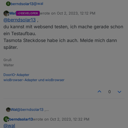
@
wal
berndsolar13
B
Wal
wrote on
Oct 2, 2023, 12:12 PM
DEVELOPER
du meinst ich müsste mir eine bauen, wo die
last edited by
Offline
@
berndsolar13
,
Script Konsole mit dabei ist ?
Dann compilieren und dann hoch laden ?
Den Befehl hab ich wohl jetzt gefunden
du kannst mit websend testen, ich mache gerade schon
ein Testaufbau.
Rule1

Tasmota Steckdose habe ich auch. Melde mich dann
und noch eine 2.
später.
rule1

Gruß
on tele-energy#power do VAR5 endon

Walter
DoorIO-Adapter
wioBrowser-Adapter und wioBrowser
0
Wal
@
berndsolar13
,
du kannst mit websend testen, ich mache gerade schon
berndsolar13
wrote on
Oct 2, 2023, 12:32 PM
B
ein Testaufbau.
last edited by
Offline
@
wal
Tasmota Steckdose habe ich auch. Melde mich dann