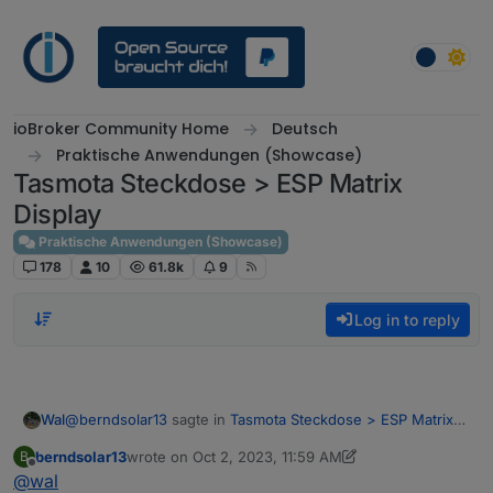
Skip to content
ioBroker Community Home
Deutsch
Praktische Anwendungen (Showcase)
Tasmota Steckdose > ESP Matrix
Display
Praktische Anwendungen (Showcase)
178
10
61.8k
9
Log in to reply
@
berndsolar13
sagte in
Tasmota Steckdose > ESP Matrix
Wal
Display
:
berndsolar13
wrote on
Oct 2, 2023, 11:59 AM
B
last edited by berndsolar13
Oct 2, 2023, 2:02 PM
Offline
@
wal
Aber die Tasmota Steckdose hat den ja leider nicht.