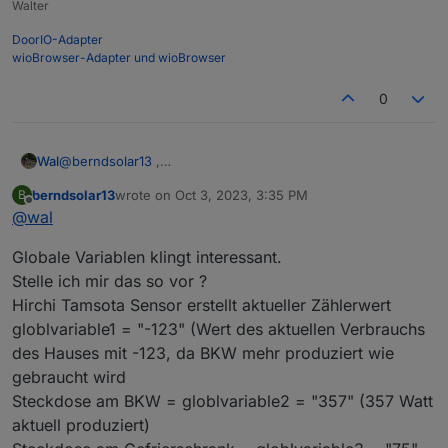
Walter
wird sich zeigen. Ich hab hier bei meinem
Iobroker System ja einige Werte ich die da
DoorIO-Adapter
hin senden könnte. Quasi 6 Stück jeweils
wioBrowser-Adapter und wioBrowser
einen pro 10 Sekunden
0, 10, 20, 30, 40, 50
0
Wollte bei mir die Lange Varinte bauen mit 2
oder 3 von den Dingern. Da ist dann platz
für mehr Text.
@
berndsolar13
,
Wal
Version 3 geht auch mit Version 1, du musst nur das Teil
berndsolar13
wrote on
Oct 3, 2023, 3:35 PM
B
mit ioBroker verbinden.
Edit: Du kannst auch von mehreren Geräten globale
last edited by
Offline
@
wal
Dann erscheint im Sonoff Adapter ein Objekt DisplayText
Variablen erzeugen und im Display im Intervall anzeigen
und alles was du da eingibst erscheint im Display.
lassen.
Globale Variablen klingt interessant.
Du musst nur das Script ändern, da der Text dann alle
10sec überschrieben wird.
Stelle ich mir das so vor ?
Hirchi Tamsota Sensor erstellt aktueller Zählerwert
globlvariable1 = "-123" (Wert des aktuellen Verbrauchs
des Hauses mit -123, da BKW mehr produziert wie
gebraucht wird
Steckdose am BKW = globlvariable2 = "357" (357 Watt
aktuell produziert)