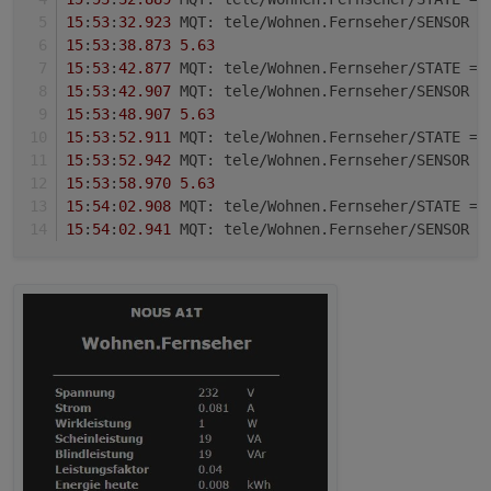
15
:
53
:
32.923
 MQT: tele/Wohnen.Fernseher/SENSOR =
15
:
53
:
38.873
5.63
15
:
53
:
42.877
 MQT: tele/Wohnen.Fernseher/STATE = 
15
:
53
:
42.907
 MQT: tele/Wohnen.Fernseher/SENSOR =
15
:
53
:
48.907
5.63
15
:
53
:
52.911
 MQT: tele/Wohnen.Fernseher/STATE = 
15
:
53
:
52.942
 MQT: tele/Wohnen.Fernseher/SENSOR =
15
:
53
:
58.970
5.63
15
:
54
:
02.908
 MQT: tele/Wohnen.Fernseher/STATE = 
15
:
54
:
02.941
 MQT: tele/Wohnen.Fernseher/SENSOR =