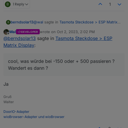
B
1 Reply
1
@
wal
sagte in
Tasmota Steckdose > ESP Matrix
berndsolar13
B
Display
:
Wal
wrote on
Oct 2, 2023, 2:02 PM
DEVELOPER
last edited by
Offline
@
berndsolar13
,
@
berndsolar13
sagte in
Tasmota Steckdose > ESP
die Anzeige vom Hichi geht schon, jetzt
Matrix Display
:
cool, was würde bei -150 oder + 500 passieren ?
muss ich noch die Steckdose einbinden.
Wandert es dann ?
cool, was würde bei -150 oder + 500 passieren ?
Wandert es dann ?
Ja
Gruß
Walter
DoorIO-Adapter
wioBrowser-Adapter und wioBrowser