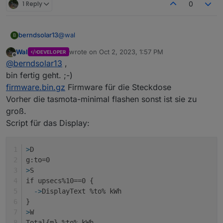
1 Reply
0
@
wal
berndsolar13
B
Wal
wrote on
Oct 2, 2023, 1:57 PM
DEVELOPER
kein Stress, hab die Teile noch nicht mal bestellt
last edited by
Offline
@
berndsolar13
,
;)
bin fertig geht. ;-)
firmware.bin.gz
Firmware für die Steckdose
Vorher die tasmota-minimal flashen sonst ist sie zu
groß.
Script für das Display:
>
D
g:to=0
>
S
if upsecs%10==0 {
  ->
DisplayText %to% kWh
}
>
W
Total{m} %to% kWh