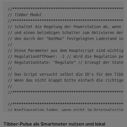
//
****
****
****
****
****
****
****
****
****
****
****
****
**
// Tibber Modul

//
****
****
****
****
****
****
****
****
****
****
****
****
**
// Schaltet die Regelung der Powerstation ab, wenn de
// und einen beliebigen Schalter zum Aktivieren der A
// den durch der "BatMax" festgelegten Ladestand in %
// 

// Diese Parameter aus dem Hauptscript sind wichtig:

// RegulationOffPower: -2 // Wird die Regulation per
// RegulationState: "Regulate" // Erzeugt der State z
//

// Das Script versucht selbst die ID's für den Tibber
// Wenn das nicht klappt bitte einfach die richtigen 
//

//
****
****
****
****
****
****
****
****
****
****
****
****
**
//
****
****
****
****
****
****
****
****
****
****
****
****
**
// Konfiguration laden, wenn nicht im Originalscript 
//
****
****
****
****
****
****
****
****
****
****
****
****
**
var ConfigData = {

Tibber-Pulse als Smartmeter nutzen und lokal