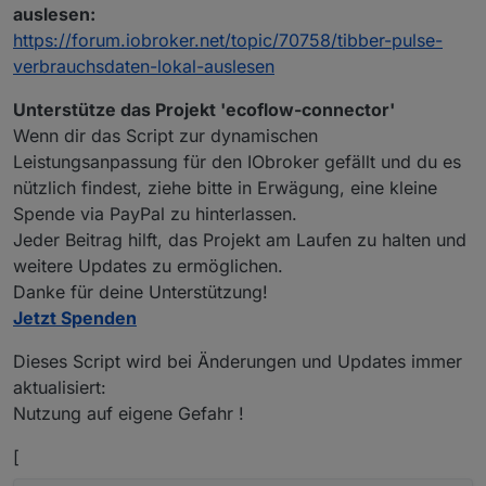
    statesPrefix: '0_userdata.0.ecoflow',

auslesen:
    RegulationState: "Regulate"

https://forum.iobroker.net/topic/70758/tibber-pulse-
}

verbrauchsdaten-lokal-auslesen
if (typeof ConfigData.email === 'undefined') {

    try {

Unterstütze das Projekt 'ecoflow-connector'
        let tempConfigData = getState("0_userdata.0.e
Wenn dir das Script zur dynamischen
        if (typeof tempConfigData !== 'object' && tem
Leistungsanpassung für den IObroker gefällt und du es
            tempConfigData = JSON.parse(tempConfigDat
nützlich findest, ziehe bitte in Erwägung, eine kleine
        }

        if (typeof tempConfigData === 'object' && tem
Spende via PayPal zu hinterlassen.
            if (tempConfigData.email !== undefined) {
Jeder Beitrag hilft, das Projekt am Laufen zu halten und
                ConfigData = tempConfigData;

weitere Updates zu ermöglichen.
                //log("wurde geladen als object")

Danke für deine Unterstützung!
            }

Jetzt Spenden
        }

    } catch (error) {

Dieses Script wird bei Änderungen und Updates immer
        log("Konfiguration wurde nicht geladen: " + e
aktualisiert:
    }

Nutzung auf eigene Gefahr !
}

[
/
****
****
****
****
****
****
****
****
****
**
****
****
**  YOUR DATA HERE  **
****
****
** 
