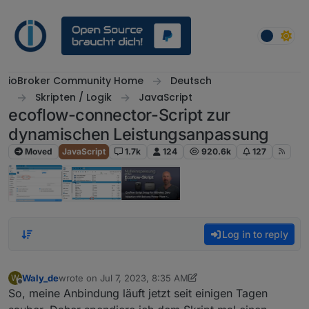
Skip to content
ioBroker Community Home
Deutsch
Skripten / Logik
JavaScript
ecoflow-connector-Script zur
dynamischen Leistungsanpassung
Moved
JavaScript
1.7k
124
920.6k
127
Log in to reply
Waly_de
wrote on
Jul 7, 2023, 8:35 AM
W
last edited by Waly_de
Jun 27, 2024, 3:14 PM
Offline
So, meine Anbindung läuft jetzt seit einigen Tagen