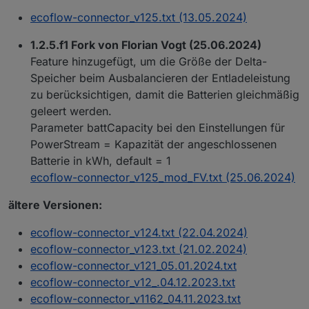
    log("Versuche die IDs für Tibber und Batterieleve
ecoflow-connector_v125.txt (13.05.2024)
    $("tibberlink.*
.Homes.
*.CurrentPrice.level").each
        tibberID = id

1.2.5.f1 Fork von Florian Vogt (25.06.2024)
        createState(ConfigData.statesPrefix + ".Setti
Feature hinzugefügt, um die Größe der Delta-
        log("TibberID gefunden und gespeichert:" + id
Speicher beim Ausbalancieren der Entladeleistung
    })

zu berücksichtigen, damit die Batterien gleichmäßig
    $(ConfigData.statesPrefix + ".app_device_propert
        if (getState(id).val > 0) {

geleert werden.
            batSocID = id

Parameter battCapacity bei den Einstellungen für
            createState(ConfigData.statesPrefix + ".S
PowerStream = Kapazität der angeschlossenen
            log("batSocID gefunden und gespeichert:" 
Batterie in kWh, default = 1
        }

ecoflow-connector_v125_mod_FV.txt (25.06.2024)
    })

    if (!batSocID || !tibberID) {

ältere Versionen:
        log("Fehler bei der Ermittlung der IDs. Bitte
    } else {

ecoflow-connector_v124.txt (22.04.2024)
        idOK = true

ecoflow-connector_v123.txt (21.02.2024)
    }

ecoflow-connector_v121_05.01.2024.txt
} else {

ecoflow-connector_v12_.04.12.2023.txt
    idOK = true

}

ecoflow-connector_v1162_04.11.2023.txt