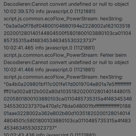
Decodieren:Cannot convert undefined or null to object
10:02:39.570 info javascript.0 (1121881)
script.js.common.ecoFlow_PowerStream: hexString:
"0a3a0a0f78df04800104880194e2228002a162103518
202001280140144804500f5801800103880103ca01104
85735315a4f48345346345530323737"
10:02:41.465 info javascript.0 (1121881)
script.js.common.ecoFlow_PowerStream: Fehler beim
Decodieren:Cannot convert undefined or null to object
10:02:41.466 info javascript.0 (1121881)
script.js.common.ecoFlow_PowerStream: hexString:
"0a4b0a209801bf11c001fe17d0019704e801a7e5fffffffffff
fff01a002a812b002a80d1035182020012801401448015
0205801800103880103ca0110485735315a4f48345346
3455303237370a470a1c78da048001fbffffffffffffffff0188
01aae3228002a362e802b80d10351820200128014014
4804501c5801800103880103ca0110485735315a4f483
45346345530323737"
10:02:43.436 info javascript.0 (1121881)