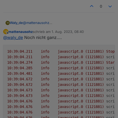
10:27:59.572	info	javascript.0 (1121881
0
10:27:59.573	info	javascript.0 (112188
10:27:59.577	info	javascript.0 (1121881
10:27:59.577	info	javascript.0 (1121881
10:28:00.012	info	javascript.0 (112188
@
mattenausohz
Waly_de
W
10:28:00.059	info	javascript.0 (1121881
ich kann hier eben nicht reproduzieren .. sieht alles
mattenausohz
schrieb am
10:28:00.059	info	javascript.0 (1121881
1. Aug. 2023, 08:40
M
aus als müsse es laufen....
neuer versuch (Geänderte Logausgabe)
zuletzt editiert von
Offline
10:28:01.068	info	javascript.0 (1121881
@
waly_de
Noch nicht ganz....
10:28:01.068	info	javascript.0 (1121881
(siehe unten)
10:28:01.302	info	javascript.0 (1121881
10
:39:04.211
info
javascript.0
(1121881)
Stop
10:28:01.303	info	javascript.0 (1121881
10:28:07.283	info	javascript.0 (1121881
10
:39:04.211
info
javascript.0
(1121881)
scrip
10:28:07.283	info	javascript.0 (1121881)
10
:39:04.274
info
javascript.0
(1121881)
Start
10:28:17.295	info	javascript.0 (1121881
10
:39:04.285
info
javascript.0
(1121881)
scrip
10:28:17.295	info	javascript.0 (1121881)
10
:39:04.481
info
javascript.0
(1121881)
scrip
10:28:17.507	info	javascript.0 (1121881
10
:39:04.672
info
javascript.0
(1121881)
scrip
10:28:17.508	info	javascript.0 (1121881
10
:39:04.672
info
javascript.0
(1121881)
scrip
10:28:27.343	info	javascript.0 (1121881
10
:39:04.673
info
javascript.0
(1121881)
scrip
10:28:27.343	info	javascript.0 (1121881)
10
:39:04.673
info
javascript.0
(1121881)
scrip
10
:39:04.676
info
javascript.0
(1121881)
scrip
10
:39:04.676
info
javascript.0
(1121881)
scrip
10
:39:04.676
info
javascript.0
(1121881)
scrip
10
:39:04.676
info
javascript.0
(1121881)
scrip