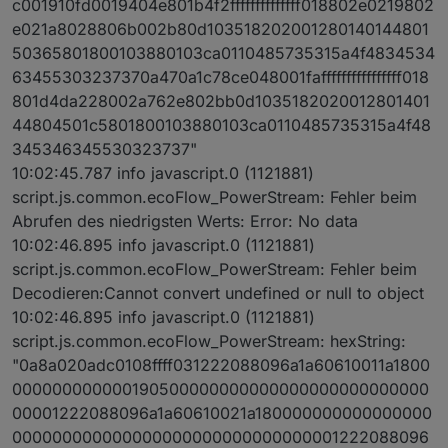
c001910fd0019404e801b4f2ffffffffffffff018802e0219802
e021a8028806b002b80d103518202001280140144801
50365801800103880103ca0110485735315a4f4834534
63455303237370a470a1c78ce048001faffffffffffffffff018
801d4da228002a762e802bb0d1035182020012801401
44804501c5801800103880103ca0110485735315a4f48
345346345530323737"
10:02:45.787 info javascript.0 (1121881)
script.js.common.ecoFlow_PowerStream: Fehler beim
Abrufen des niedrigsten Werts: Error: No data
10:02:46.895 info javascript.0 (1121881)
script.js.common.ecoFlow_PowerStream: Fehler beim
Decodieren:Cannot convert undefined or null to object
10:02:46.895 info javascript.0 (1121881)
script.js.common.ecoFlow_PowerStream: hexString:
"0a8a020adc0108ffff031222088096a1a60610011a1800
000000000000190500000000000000000000000000
00001222088096a1a60610021a180000000000000000
000000000000000000000000000000001222088096