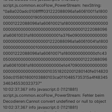
script.js.common.ecoFlow_PowerStream: hexString:
"0a8a020adc0108ffff031222088096a1a60610011a1800
000000000000190500000000000000000000000000
00001222088096a1a60610021a180000000000000000
000000000000000000000000000000001222088096
a1a60610031a1800000000001a376e09000000000000
0000000000000000001222088096a1a60610041a1800
000000000000010000000000000000000000000000
00001222088096a1a60610071a1800000000000d1c43
050000000000000000000000000000001222088096
a1a60610081a1800000000000e1d4709000000000000
000000000000000000103518202001280140fe014820
50dc015801800103880103ca0110485735315a4f48345
346345530323737"
10:02:37.367 info javascript.0 (1121881)
script.js.common.ecoFlow_PowerStream: Fehler beim
Decodieren:Cannot convert undefined or null to object
10:02:37.367 info javascript.0 (1121881)