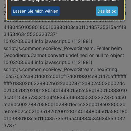
200128014014480150285801800103880103ca0110485
Lassen Sie mich wählen
Das ist ok
735315a4f483453463455303237370a3b0a1078a0058
801fae3228002b862e802b20d1035182020012801401
4480450105801800103880103ca0110485735315a4f48
345346345530323737"
10:03:03.664 info javascript.0 (1121881)
script.js.common.ecoFlow_PowerStream: Fehler beim
Decodieren:Cannot convert undefined or null to object
10:03:03.664 info javascript.0 (1121881)
script.js.common.ecoFlow_PowerStream: hexString:
"0a570a2ca801d002c001cf17d0019804e801d7dafffffffff
fffff018802b6229802b622a0029712a802c502b002dc
02103518202001280140144801502c580180010388010
3ca0110485735315a4f483453463455303237370a450
a1a60c0027887058001028801eeec22b0018e028002b
a62e802cc02103518202001280140144804501a580180
0103880103ca0110485735315a4f4834534634553032
3737"