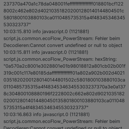
237370a470a1c78da048001feffffffffffffffff018801bcf122
8002c462e802d402103518202001280140144804501c
5801800103880103ca0110485735315a4f48345346345
530323737"
10:03:15.810 info javascript.0 (1121881)
script.js.common.ecoFlow_PowerStream: Fehler beim
Decodieren:Cannot convert undefined or null to object
10:03:15.811 info javascript.0 (1121881)
script.js.common.ecoFlow_PowerStream: hexString:
"0a570a2c8001e3028801e01b98018812a801cb02b001f
319c001c117e80185daffffffffffffff01a802a902b002d4021
03518202001280140144801502c5801800103880103ca
0110485735315a4f483453463455303237370a3e0a137
8c304800108880196f2228002c662e802d9021035182
0200128014014480450135801800103880103ca011048
5735315a4f48345346345530323737"
10:03:16.863 info javascript.0 (1121881)
script.js.common.ecoFlow_PowerStream: Fehler beim
Decodieren:Cannot convert undefined or null to object