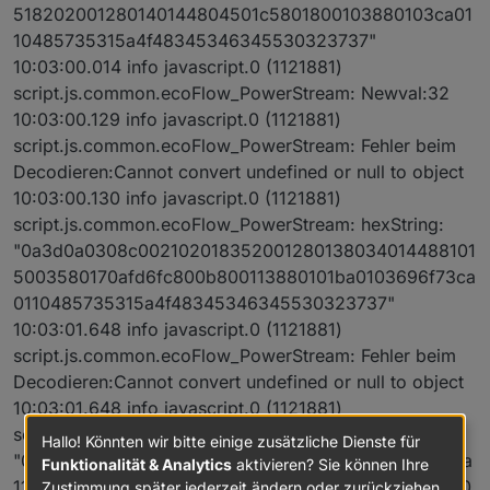
518202001280140144804501c5801800103880103ca01
10485735315a4f48345346345530323737"
10:03:00.014 info javascript.0 (1121881)
script.js.common.ecoFlow_PowerStream: Newval:32
10:03:00.129 info javascript.0 (1121881)
script.js.common.ecoFlow_PowerStream: Fehler beim
Decodieren:Cannot convert undefined or null to object
10:03:00.130 info javascript.0 (1121881)
script.js.common.ecoFlow_PowerStream: hexString:
"0a3d0a0308c002102018352001280138034014488101
5003580170afd6fc800b800113880101ba0103696f73ca
0110485735315a4f48345346345530323737"
10:03:01.648 info javascript.0 (1121881)
script.js.common.ecoFlow_PowerStream: Fehler beim
Decodieren:Cannot convert undefined or null to object
10:03:01.648 info javascript.0 (1121881)
script.js.common.ecoFlow_PowerStream: hexString:
Hallo! Könnten wir bitte einige zusätzliche Dienste für
"0a530a288001d4028801ca1a98019d11a801cf02b001a
Funktionalität & Analytics
aktivieren? Sie können Ihre
11ae801d2e5ffffffffffffff018003c002d8038b0910351820
Zustimmung später jederzeit ändern oder zurückziehen.