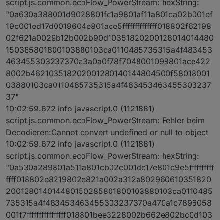
script.js.common.ecoFlow_PowerStream: hexString:
"0a630a388001d9028801fc1a9801af11a801ca02b001ef
19c001ed17d0019604e801ace5ffffffffffffff018802f62198
02f621a0029b12b002b90d10351820200128014014480
150385801800103880103ca0110485735315a4f483453
463455303237370a3a0a0f78f7048001098801ace422
8002b462103518202001280140144804500f58018001
03880103ca0110485735315a4f483453463455303237
37"
10:02:59.672 info javascript.0 (1121881)
script.js.common.ecoFlow_PowerStream: Fehler beim
Decodieren:Cannot convert undefined or null to object
10:02:59.672 info javascript.0 (1121881)
script.js.common.ecoFlow_PowerStream: hexString:
"0a530a289801a511a801cb02c001dc17e801c9e5ffffffffff
ffff018802e8219802e821a002a312a802960610351820
200128014014480150285801800103880103ca0110485
735315a4f483453463455303237370a470a1c7896058
001f7ffffffffffffffff018801bee3228002b662e802bc0d103