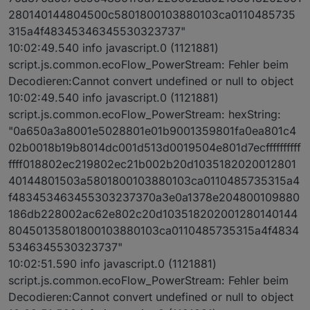
280140144804500c5801800103880103ca0110485735
315a4f48345346345530323737"
10:02:49.540 info javascript.0 (1121881)
script.js.common.ecoFlow_PowerStream: Fehler beim
Decodieren:Cannot convert undefined or null to object
10:02:49.540 info javascript.0 (1121881)
script.js.common.ecoFlow_PowerStream: hexString:
"0a650a3a8001e5028801e01b9001359801fa0ea801c4
02b0018b19b8014dc001d513d0019504e801d7ecffffffffff
ffff018802ec219802ec21b002b20d1035182020012801
40144801503a5801800103880103ca0110485735315a4
f483453463455303237370a3e0a1378e204800109880
186db228002ac62e802c20d103518202001280140144
80450135801800103880103ca0110485735315a4f4834
5346345530323737"
10:02:51.590 info javascript.0 (1121881)
script.js.common.ecoFlow_PowerStream: Fehler beim
Decodieren:Cannot convert undefined or null to object