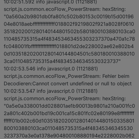
10:02:51.592 info javascript.0 (1121881)
script.js.common.ecoFlow_PowerStream: hexString:
"0a560a2b9801db0fa801c502b80153c0019b15d00196
04e8018aebffffffffffffff018802f9219802f921a8028f0610
3518202001280140144801502b5801800103880103ca0
110485735315a4f483453463455303237370a470a1c78
fc048001fbffffffffffffffff018801d2de228002ae62e802b4
0d103518202001280140144804501c580180010388010
3ca0110485735315a4f48345346345530323737"
10:02:53.546 info javascript.0 (1121881)
script.js.common.ecoFlow_PowerStream: Fehler beim
Decodieren:Cannot convert undefined or null to object
10:02:53.547 info javascript.0 (1121881)
script.js.common.ecoFlow_PowerStream: hexString:
"0a5e0a338001dd028801ae1b90013b9801a210a001fc0
2a801c402b001bd19c001ca15c801fc02e80199e8fffffffff
fffff01b002c60d10351820200128014014480150335801
800103880103ca0110485735315a4f48345346345530
3237370a3e0a1378e904800108880194e2228002b062