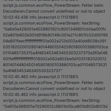
script.js.common.ecoFlow_PowerStream: Fehler beim
Decodieren:Cannot convert undefined or null to object
10:02:43.436 info javascript.0 (1121881)
script.js.common.ecoFlow_PowerStream: hexString:
"0a6d0a428001e4028801921c9001349801cb0ea001fc
02a801b602b001d918b80149c001e211c801fc02d00195
04e801feecffffffffffffff01a002a212b002a40dd8038c091
0351820200128014014480150425801800103880103ca
0110485735315a4f483453463455303237370a3f0a148
001feffffffffffffffff018002a562e802be0d1035182020012
8014014480450145801800103880103ca011048573531
5a4f48345346345530323737"
10:02:45.462 info javascript.0 (1121881)
script.js.common.ecoFlow_PowerStream: Fehler beim
Decodieren:Cannot convert undefined or null to object
10:02:45.462 info javascript.0 (1121881)
script.js.common.ecoFlow_PowerStream: hexString:
"0a610a368001e70290012c9801b00ca801b902b8013d