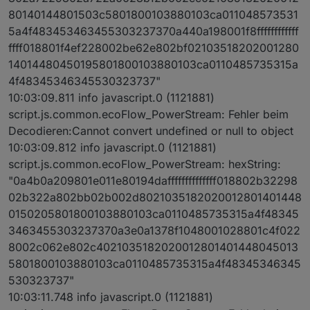
80140144801503c5801800103880103ca011048573531
5a4f483453463455303237370a440a198001f8ffffffffffff
ffff018801f4ef228002be62e802bf02103518202001280
14014480450195801800103880103ca0110485735315a
4f48345346345530323737"
10:03:09.811 info javascript.0 (1121881)
script.js.common.ecoFlow_PowerStream: Fehler beim
Decodieren:Cannot convert undefined or null to object
10:03:09.812 info javascript.0 (1121881)
script.js.common.ecoFlow_PowerStream: hexString:
"0a4b0a209801e011e80194daffffffffffffff018802b32298
02b322a802bb02b002d8021035182020012801401448
0150205801800103880103ca0110485735315a4f48345
3463455303237370a3e0a1378f1048001028801c4f022
8002c062e802c4021035182020012801401448045013
5801800103880103ca0110485735315a4f48345346345
530323737"
10:03:11.748 info javascript.0 (1121881)