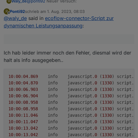
@
ponti92
Neuer Versuch:
Waly_de
W
Ponti92
schrieb am
1. Aug. 2023, 08:03
P
siehe unten
zuletzt editiert von
Offline
@
waly_de
said in
ecoflow-connector-Script zur
dynamischen Leistungsanpassung
:
Ich hab leider immer noch den Fehler, diesmal wird der
halt als info ausgegeben..
10
:
00
:
04
.869
	info	javascript
.0
 (
1330
) script.
j
10
:
00
:
04
.870
	info	javascript
.0
 (
1330
) script.
j
10
:
00
:
06
.903
	info	javascript
.0
 (
1330
) script.
j
10
:
00
:
06
.904
	info	javascript
.0
 (
1330
) script.
j
10
:
00
:
08.958
	info	javascript
.0
 (
1330
) script.
j
10
:
00
:
08.958
	info	javascript
.0
 (
1330
) script.
j
10
:
00
:
11.046
	info	javascript
.0
 (
1330
) script.
j
10
:
00
:
11.047
	info	javascript
.0
 (
1330
) script.
j
10
:
00
:
13.042
	info	javascript
.0
 (
1330
) script.
j
10
:
00
:
13.042
	info	javascript
.0
 (
1330
) script.
j