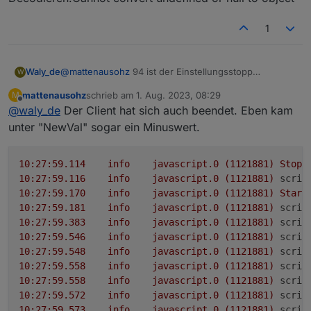
1
Waly_de
@
mattenausohz
94 ist der Einstellungsstopp
W
Bereich... guck mal was in Zeile 94 steht
mattenausohz
schrieb am
1. Aug. 2023, 08:29
M
zuletzt editiert von
Offline
@
waly_de
Der Client hat sich auch beendet. Eben kam
unter "NewVal" sogar ein Minuswert.
10
:27:59.114
info
javascript.0
(1121881)
Stop
10
:27:59.116
info
javascript.0
(1121881)
scrip
10
:27:59.170
info
javascript.0
(1121881)
Start
10
:27:59.181
info
javascript.0
(1121881)
scrip
10
:27:59.383
info
javascript.0
(1121881)
scrip
10
:27:59.546
info
javascript.0
(1121881)
scrip
10
:27:59.548
info
javascript.0
(1121881)
scrip
10
:27:59.558
info
javascript.0
(1121881)
scrip
10
:27:59.558
info
javascript.0
(1121881)
scrip
10
:27:59.572
info
javascript.0
(1121881)
scrip
10
:27:59.573
info
javascript.0
(1121881)
scrip