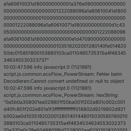
a1a60610031a1800000000001a376e09000000000000
0000000000000000001222088096a1a60610041a1800
000000000000010000000000000000000000000000
00001222088096a1a60610071a1800000000000d1c43
050000000000000000000000000000001222088096
a1a60610081a1800000000000e1d4709000000000000
000000000000000000103518202001280140fe014820
50dc015801800103880103ca0110485735315a4f48345
346345530323737"
10:02:47.596 info javascript.0 (1121881)
script.js.common.ecoFlow_PowerStream: Fehler beim
Decodieren:Cannot convert undefined or null to object
10:02:47.596 info javascript.0 (1121881)
script.js.common.ecoFlow_PowerStream: hexString:
"0a5b0a308001ea029801f50ba001f202a801c002c001
d40fc801f202e801e1f3ffffffffffffff018802d9219802d921
b002ae0d1035182020012801401448015030580180010
3880103ca0110485735315a4f4834534634553032373
70a370a0c78e5048801f6d7228002aa62103518202001