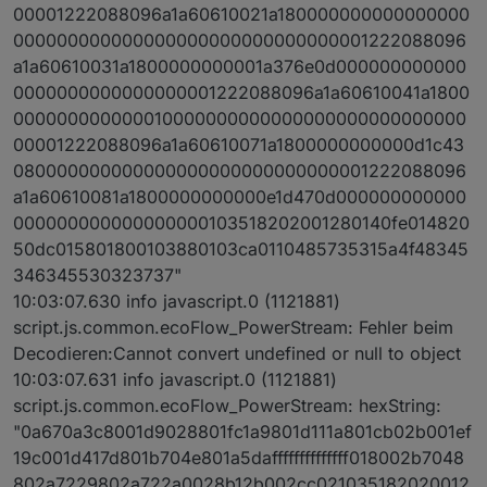
00001222088096a1a60610021a180000000000000000
000000000000000000000000000000001222088096
a1a60610031a1800000000001a376e0d000000000000
0000000000000000001222088096a1a60610041a1800
000000000000010000000000000000000000000000
00001222088096a1a60610071a1800000000000d1c43
080000000000000000000000000000001222088096
a1a60610081a1800000000000e1d470d000000000000
000000000000000000103518202001280140fe014820
50dc015801800103880103ca0110485735315a4f48345
346345530323737"
10:03:07.630 info javascript.0 (1121881)
script.js.common.ecoFlow_PowerStream: Fehler beim
Decodieren:Cannot convert undefined or null to object
10:03:07.631 info javascript.0 (1121881)
script.js.common.ecoFlow_PowerStream: hexString:
"0a670a3c8001d9028801fc1a9801d111a801cb02b001ef
19c001d417d801b704e801a5daffffffffffffff018002b7048
802a7229802a722a0028b12b002cc021035182020012