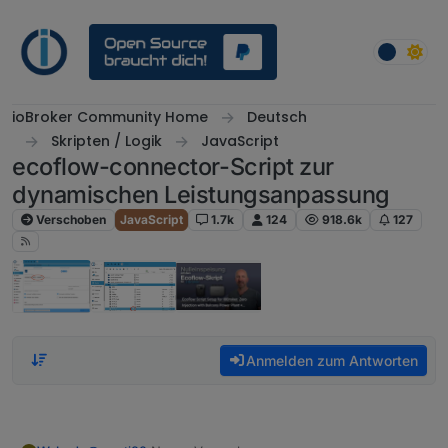
Weiter zum Inhalt
ioBroker Community Home
Deutsch
Skripten / Logik
JavaScript
ecoflow-connector-Script zur
dynamischen Leistungsanpassung
Verschoben
JavaScript
1.7k
124
918.6k
127
Anmelden zum Antworten