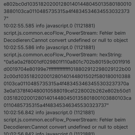
e802bc0d1035182020012801401448045013580180010
3880103ca0110485735315a4f4834534634553032373
7"
10:02:55.585 info javascript.0 (1121881)
script.js.common.ecoFlow_PowerStream: Fehler beim
Decodieren:Cannot convert undefined or null to object
10:02:55.586 info javascript.0 (1121881)
script.js.common.ecoFlow_PowerStream: hexString:
"0a5a0a2f8001df029801f110a801c702b80159c001f916
d0019704e80199e7ffffffffffffff018802912298029122b00
2c00d103518202001280140144801502f580180010388
0103ca0110485735315a4f483453463455303237370a
3e0a1378f40480010588019ce1228002b262e802b50d1
0351820200128014014480450135801800103880103ca
0110485735315a4f48345346345530323737"
10:02:56.842 info javascript.0 (1121881)
script.js.common.ecoFlow_PowerStream: Fehler beim
Decodieren:Cannot convert undefined or null to object
10:02:56.842 info javascript.0 (1121881)