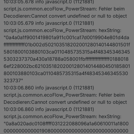
10:03:05.678 info javascript.0 (1121881)
script.js.common.ecoFlow_PowerStream: Fehler beim
Decodieren:Cannot convert undefined or null to object
10:03:05.679 info javascript.0 (1121881)
script.js.common.ecoFlow_PowerStream: hexString:
"0a4a0a1f9001419801a911c001ca17d0019904e801d4da
ffffffffffffff01b002d502103518202001280140144801501f
5801800103880103ca0110485735315a4f48345346345
5303237370a430a18788a058001fbffffffffffffffff0188018
6ef228002bc6210351820200128014014480450185801
800103880103ca0110485735315a4f48345346345530
323737"
10:03:06.860 info javascript.0 (1121881)
script.js.common.ecoFlow_PowerStream: Fehler beim
Decodieren:Cannot convert undefined or null to object
10:03:06.860 info javascript.0 (1121881)
script.js.common.ecoFlow_PowerStream: hexString:
"0a8a020adc0108ffff031222088096a1a60610011a1800
000000000000190800000000000000000000000000