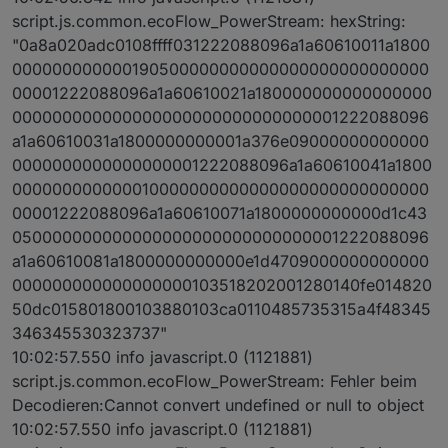
script.js.common.ecoFlow_PowerStream: hexString:
"0a8a020adc0108ffff031222088096a1a60610011a1800
000000000000190500000000000000000000000000
00001222088096a1a60610021a180000000000000000
000000000000000000000000000000001222088096
a1a60610031a1800000000001a376e09000000000000
0000000000000000001222088096a1a60610041a1800
000000000000010000000000000000000000000000
00001222088096a1a60610071a1800000000000d1c43
050000000000000000000000000000001222088096
a1a60610081a1800000000000e1d4709000000000000
000000000000000000103518202001280140fe014820
50dc015801800103880103ca0110485735315a4f48345
346345530323737"
10:02:57.550 info javascript.0 (1121881)
script.js.common.ecoFlow_PowerStream: Fehler beim
Decodieren:Cannot convert undefined or null to object
10:02:57.550 info javascript.0 (1121881)