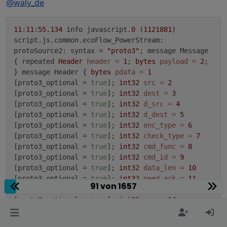
@
waly_de
11
:
11
:
55.134
info javascript
.0
(
1121881
)
script.js.common.ecoFlow_PowerStream:
protoSource2: syntax =
"proto3"
; message Message
{ repeated
Header
header
=
1
;
bytes
payload
=
2
;
} message Header {
bytes
pdata
=
1
[proto3_optional =
true
];
int32
src
=
2
[proto3_optional =
true
];
int32
dest
=
3
[proto3_optional =
true
];
int32
d_src
=
4
[proto3_optional =
true
];
int32
d_dest
=
5
[proto3_optional =
true
];
int32
enc_type
=
6
[proto3_optional =
true
];
int32
check_type
=
7
[proto3_optional =
true
];
int32
cmd_func
=
8
[proto3_optional =
true
];
int32
cmd_id
=
9
[proto3_optional =
true
];
int32
data_len
=
10
[proto3_optional =
true
];
int32
need_ack
=
11
91 von 1657
[proto3_optional =
true
];
int32
is_ack
=
12
[proto3_optional =
true
];
int32
seq
=
14
[proto3_optional =
true
];
int32
product_id
=
15
[proto3_optional =
true
];
int32
version
=
16