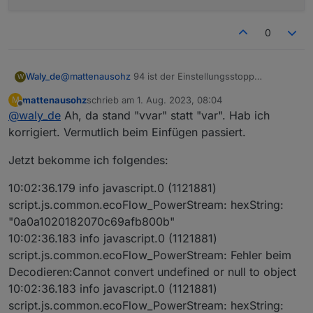
0
Waly_de
@
mattenausohz
94 ist der Einstellungsstopp
W
Bereich... guck mal was in Zeile 94 steht
mattenausohz
schrieb am
1. Aug. 2023, 08:04
M
zuletzt editiert von
Offline
@
waly_de
Ah, da stand "vvar" statt "var". Hab ich
korrigiert. Vermutlich beim Einfügen passiert.
Jetzt bekomme ich folgendes:
10:02:36.179 info javascript.0 (1121881)
script.js.common.ecoFlow_PowerStream: hexString:
"0a0a1020182070c69afb800b"
10:02:36.183 info javascript.0 (1121881)
script.js.common.ecoFlow_PowerStream: Fehler beim
Decodieren:Cannot convert undefined or null to object
10:02:36.183 info javascript.0 (1121881)
script.js.common.ecoFlow_PowerStream: hexString: