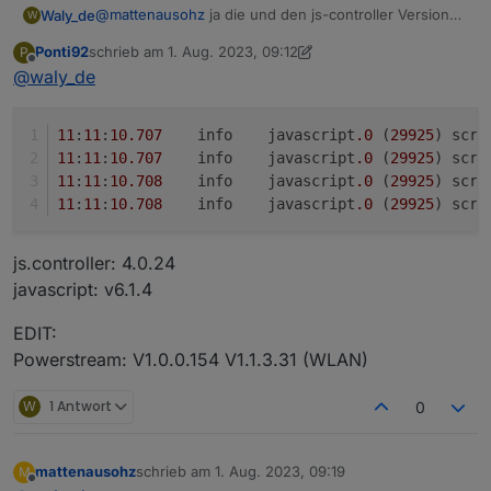
@
mattenausohz
ja die und den js-controller Version
Waly_de
W
steht bei mir unter hosts
Ponti92
schrieb am
1. Aug. 2023, 09:12
P
einen versuch noch bitte:
zuletzt editiert von Ponti92
8. Jan. 2023, 11:19
Offline
@
waly_de
suche nach
11
:
11
:
10.707
	info	javascript
.0
 (
29925
) scri
       log('Fehler beim Decodieren:' + error.
11
:
11
:
10.707
	info	javascript
.0
 (
29925
) scri
       log('hexString: "' + hexString +'"');

und füge darunter ein:
11
:
11
:
10.708
	info	javascript
.0
 (
29925
) scri
11
:
11
:
10.708
	info	javascript
.0
 (
29925
) scri
also zusammen :
js.controller: 4.0.24
javascript: v6.1.4
log('Fehler beim Decodieren:' + error.message)
        log('hexString: "' + hexString +'"');

EDIT:
        log('buffer: ' + Buffer.from(hexStrin
Powerstream: V1.0.0.154 V1.1.3.31 (WLAN)
W
1 Antwort
0
mattenausohz
schrieb am
1. Aug. 2023, 09:19
M
zuletzt editiert von
Offline