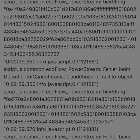
script.js.common.ecoFlow_PowerStream: hexString:
"0a4f0a249801f410c001d217e80186e6ffffffffffffff018802
ec219802ec21a002b312b002b00d10351820200128014
014480150245801800103880103ca0110485735315a4f
483453463455303237370a440a198001f9ffffffffffffffff01
88018ce32280029f62e802bc0d1035182020012801401
4480450195801800103880103ca0110485735315a4f48
345346345530323737"
10:02:39.350 info javascript.0 (1121881)
script.js.common.ecoFlow_PowerStream: Fehler beim
Decodieren:Cannot convert undefined or null to object
10:02:39.350 info javascript.0 (1121881)
script.js.common.ecoFlow_PowerStream: hexString:
"0a570a2c8001e3028801e01b98018211a801c102b0018
b19c001b517e801afe6ffffffffffffff0188028522980285221
03518202001280140144801502c5801800103880103ca
0110485735315a4f48345346345530323737"
10:02:39.570 info javascript.0 (1121881)
script.js.common.ecoFlow_PowerStream: Fehler beim