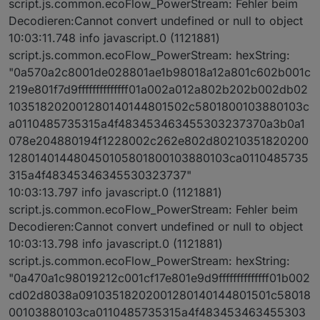
script.js.common.ecoFlow_PowerStream: Fehler beim
Decodieren:Cannot convert undefined or null to object
10:03:11.748 info javascript.0 (1121881)
script.js.common.ecoFlow_PowerStream: hexString:
"0a570a2c8001de028801ae1b98018a12a801c602b001c
219e801f7d9ffffffffffffff01a002a012a802b202b002db02
103518202001280140144801502c5801800103880103c
a0110485735315a4f483453463455303237370a3b0a1
078e204880194f1228002c262e802d80210351820200
128014014480450105801800103880103ca0110485735
315a4f48345346345530323737"
10:03:13.797 info javascript.0 (1121881)
script.js.common.ecoFlow_PowerStream: Fehler beim
Decodieren:Cannot convert undefined or null to object
10:03:13.798 info javascript.0 (1121881)
script.js.common.ecoFlow_PowerStream: hexString:
"0a470a1c98019212c001cf17e801e9d9ffffffffffffff01b002
cd02d8038a09103518202001280140144801501c58018
00103880103ca0110485735315a4f483453463455303