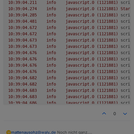
10:28:07.283	info	javascript.0 (1121881
10
:39:04.211
info
javascript.0
(1121881)
scrip
10:28:07.283	info	javascript.0 (1121881)
10
:39:04.274
info
javascript.0
(1121881)
Start
10:28:17.295	info	javascript.0 (1121881
10
:39:04.285
info
javascript.0
(1121881)
scrip
10:28:17.295	info	javascript.0 (1121881)
10
:39:04.481
info
javascript.0
(1121881)
scrip
10:28:17.507	info	javascript.0 (1121881
10
:39:04.672
info
javascript.0
(1121881)
scrip
10:28:17.508	info	javascript.0 (1121881
10
:39:04.672
info
javascript.0
(1121881)
scrip
10:28:27.343	info	javascript.0 (1121881
10
:39:04.673
info
javascript.0
(1121881)
scrip
10:28:27.343	info	javascript.0 (1121881)
10
:39:04.673
info
javascript.0
(1121881)
scrip
10
:39:04.676
info
javascript.0
(1121881)
scrip
10
:39:04.676
info
javascript.0
(1121881)
scrip
10
:39:04.676
info
javascript.0
(1121881)
scrip
10
:39:04.676
info
javascript.0
(1121881)
scrip
10
:39:04.682
info
javascript.0
(1121881)
scrip
10
:39:04.682
info
javascript.0
(1121881)
scrip
10
:39:04.683
info
javascript.0
(1121881)
scrip
10
:39:04.683
info
javascript.0
(1121881)
scrip
10
:39:04.686
info
javascript.0
(1121881)
scrip
10
:39:04.686
info
javascript.0
(1121881)
scrip
0
10
:39:04.686
info
javascript.0
(1121881)
scrip
10
:39:04.686
info
javascript.0
(1121881)
scrip
10
:39:05.510
info
javascript.0
(1121881)
scrip
@
waly_de
Noch nicht ganz....
mattenausohz
M