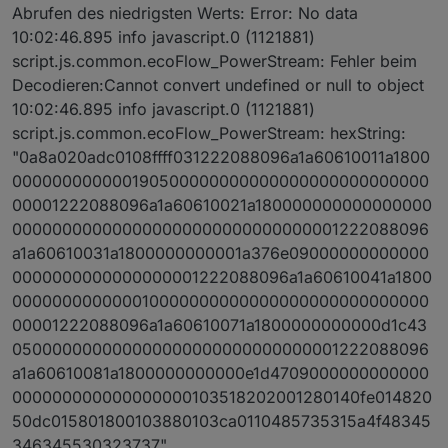
Abrufen des niedrigsten Werts: Error: No data
10:02:46.895 info javascript.0 (1121881)
script.js.common.ecoFlow_PowerStream: Fehler beim
Decodieren:Cannot convert undefined or null to object
10:02:46.895 info javascript.0 (1121881)
script.js.common.ecoFlow_PowerStream: hexString:
"0a8a020adc0108ffff031222088096a1a60610011a1800
000000000000190500000000000000000000000000
00001222088096a1a60610021a180000000000000000
000000000000000000000000000000001222088096
a1a60610031a1800000000001a376e09000000000000
0000000000000000001222088096a1a60610041a1800
000000000000010000000000000000000000000000
00001222088096a1a60610071a1800000000000d1c43
050000000000000000000000000000001222088096
a1a60610081a1800000000000e1d4709000000000000
000000000000000000103518202001280140fe014820
50dc015801800103880103ca0110485735315a4f48345
346345530323737"