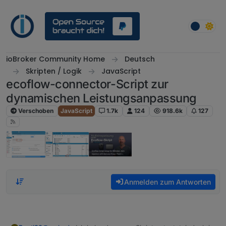
Weiter zum Inhalt
ioBroker Community Home
Deutsch
Skripten / Logik
JavaScript
ecoflow-connector-Script zur
dynamischen Leistungsanpassung
Verschoben
JavaScript
1.7k
124
918.6k
127
Anmelden zum Antworten