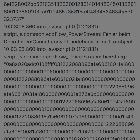
6ef228002bc6210351820200128014014480450185801
800103880103ca0110485735315a4f48345346345530
323737"
10:03:06.860 info javascript.0 (1121881)
script.js.common.ecoFlow_PowerStream: Fehler beim
Decodieren:Cannot convert undefined or null to object
10:03:06.860 info javascript.0 (1121881)
script.js.common.ecoFlow_PowerStream: hexString:
"0a8a020adc0108ffff031222088096a1a60610011a1800
000000000000190800000000000000000000000000
00001222088096a1a60610021a180000000000000000
000000000000000000000000000000001222088096
a1a60610031a1800000000001a376e0d000000000000
0000000000000000001222088096a1a60610041a1800
000000000000010000000000000000000000000000
00001222088096a1a60610071a1800000000000d1c43
080000000000000000000000000000001222088096
a1a60610081a1800000000000e1d470d000000000000
000000000000000000103518202001280140fe014820