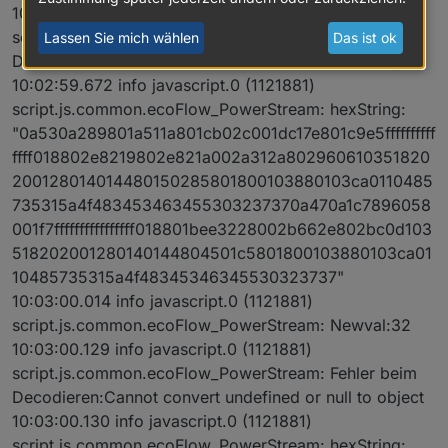
10:02:59.672 info javascript.0 (1121881)
script.js.common.ecoFlow_PowerStream: Fehler beim
Lassen Sie mich wählen
Das ist ok
Decodieren:Cannot convert undefined or null to object
10:02:59.672 info javascript.0 (1121881)
script.js.common.ecoFlow_PowerStream: hexString:
"0a530a289801a511a801cb02c001dc17e801c9e5ffffffffff
ffff018802e8219802e821a002a312a802960610351820
200128014014480150285801800103880103ca0110485
735315a4f483453463455303237370a470a1c7896058
001f7ffffffffffffffff018801bee3228002b662e802bc0d103
518202001280140144804501c5801800103880103ca01
10485735315a4f48345346345530323737"
10:03:00.014 info javascript.0 (1121881)
script.js.common.ecoFlow_PowerStream: Newval:32
10:03:00.129 info javascript.0 (1121881)
script.js.common.ecoFlow_PowerStream: Fehler beim
Decodieren:Cannot convert undefined or null to object
10:03:00.130 info javascript.0 (1121881)
script.js.common.ecoFlow_PowerStream: hexString: