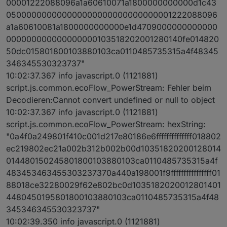
00001222088096a1a60610071a1800000000000d1c43
050000000000000000000000000000001222088096
a1a60610081a1800000000000e1d4709000000000000
000000000000000000103518202001280140fe014820
50dc015801800103880103ca0110485735315a4f48345
346345530323737"
10:02:37.367 info javascript.0 (1121881)
script.js.common.ecoFlow_PowerStream: Fehler beim
Decodieren:Cannot convert undefined or null to object
10:02:37.367 info javascript.0 (1121881)
script.js.common.ecoFlow_PowerStream: hexString:
"0a4f0a249801f410c001d217e80186e6ffffffffffffff018802
ec219802ec21a002b312b002b00d10351820200128014
014480150245801800103880103ca0110485735315a4f
483453463455303237370a440a198001f9ffffffffffffffff01
88018ce32280029f62e802bc0d1035182020012801401
4480450195801800103880103ca0110485735315a4f48
345346345530323737"
10:02:39.350 info javascript.0 (1121881)