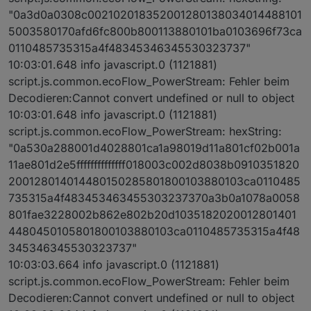
"0a3d0a0308c002102018352001280138034014488101
5003580170afd6fc800b800113880101ba0103696f73ca
0110485735315a4f48345346345530323737"
10:03:01.648 info javascript.0 (1121881)
script.js.common.ecoFlow_PowerStream: Fehler beim
Decodieren:Cannot convert undefined or null to object
10:03:01.648 info javascript.0 (1121881)
script.js.common.ecoFlow_PowerStream: hexString:
"0a530a288001d4028801ca1a98019d11a801cf02b001a
11ae801d2e5ffffffffffffff018003c002d8038b0910351820
200128014014480150285801800103880103ca0110485
735315a4f483453463455303237370a3b0a1078a0058
801fae3228002b862e802b20d1035182020012801401
4480450105801800103880103ca0110485735315a4f48
345346345530323737"
10:03:03.664 info javascript.0 (1121881)
script.js.common.ecoFlow_PowerStream: Fehler beim
Decodieren:Cannot convert undefined or null to object