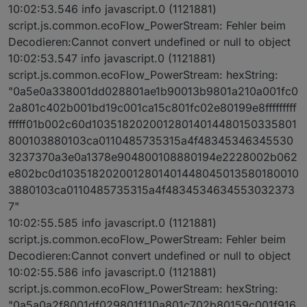
10:02:53.546 info javascript.0 (1121881)
script.js.common.ecoFlow_PowerStream: Fehler beim
Decodieren:Cannot convert undefined or null to object
10:02:53.547 info javascript.0 (1121881)
script.js.common.ecoFlow_PowerStream: hexString:
"0a5e0a338001dd028801ae1b90013b9801a210a001fc0
2a801c402b001bd19c001ca15c801fc02e80199e8fffffffff
fffff01b002c60d10351820200128014014480150335801
800103880103ca0110485735315a4f48345346345530
3237370a3e0a1378e904800108880194e2228002b062
e802bc0d1035182020012801401448045013580180010
3880103ca0110485735315a4f4834534634553032373
7"
10:02:55.585 info javascript.0 (1121881)
script.js.common.ecoFlow_PowerStream: Fehler beim
Decodieren:Cannot convert undefined or null to object
10:02:55.586 info javascript.0 (1121881)
script.js.common.ecoFlow_PowerStream: hexString:
"0a5a0a2f8001df029801f110a801c702b80159c001f916