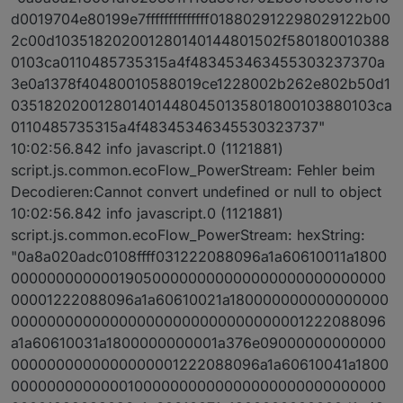
d0019704e80199e7ffffffffffffff018802912298029122b00
2c00d103518202001280140144801502f580180010388
0103ca0110485735315a4f483453463455303237370a
3e0a1378f40480010588019ce1228002b262e802b50d1
0351820200128014014480450135801800103880103ca
0110485735315a4f48345346345530323737"
10:02:56.842 info javascript.0 (1121881)
script.js.common.ecoFlow_PowerStream: Fehler beim
Decodieren:Cannot convert undefined or null to object
10:02:56.842 info javascript.0 (1121881)
script.js.common.ecoFlow_PowerStream: hexString:
"0a8a020adc0108ffff031222088096a1a60610011a1800
000000000000190500000000000000000000000000
00001222088096a1a60610021a180000000000000000
000000000000000000000000000000001222088096
a1a60610031a1800000000001a376e09000000000000
0000000000000000001222088096a1a60610041a1800
000000000000010000000000000000000000000000