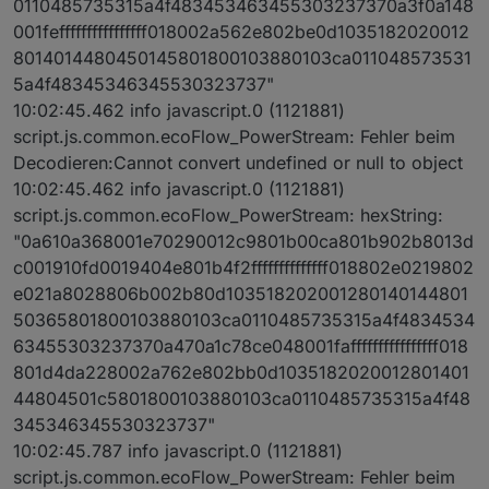
0110485735315a4f483453463455303237370a3f0a148
001feffffffffffffffff018002a562e802be0d1035182020012
8014014480450145801800103880103ca011048573531
5a4f48345346345530323737"
10:02:45.462 info javascript.0 (1121881)
script.js.common.ecoFlow_PowerStream: Fehler beim
Decodieren:Cannot convert undefined or null to object
10:02:45.462 info javascript.0 (1121881)
script.js.common.ecoFlow_PowerStream: hexString:
"0a610a368001e70290012c9801b00ca801b902b8013d
c001910fd0019404e801b4f2ffffffffffffff018802e0219802
e021a8028806b002b80d103518202001280140144801
50365801800103880103ca0110485735315a4f4834534
63455303237370a470a1c78ce048001faffffffffffffffff018
801d4da228002a762e802bb0d1035182020012801401
44804501c5801800103880103ca0110485735315a4f48
345346345530323737"
10:02:45.787 info javascript.0 (1121881)
script.js.common.ecoFlow_PowerStream: Fehler beim