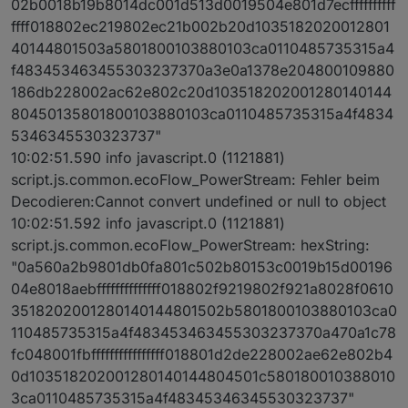
02b0018b19b8014dc001d513d0019504e801d7ecffffffffff
ffff018802ec219802ec21b002b20d1035182020012801
40144801503a5801800103880103ca0110485735315a4
f483453463455303237370a3e0a1378e204800109880
186db228002ac62e802c20d103518202001280140144
80450135801800103880103ca0110485735315a4f4834
5346345530323737"
10:02:51.590 info javascript.0 (1121881)
script.js.common.ecoFlow_PowerStream: Fehler beim
Decodieren:Cannot convert undefined or null to object
10:02:51.592 info javascript.0 (1121881)
script.js.common.ecoFlow_PowerStream: hexString:
"0a560a2b9801db0fa801c502b80153c0019b15d00196
04e8018aebffffffffffffff018802f9219802f921a8028f0610
3518202001280140144801502b5801800103880103ca0
110485735315a4f483453463455303237370a470a1c78
fc048001fbffffffffffffffff018801d2de228002ae62e802b4
0d103518202001280140144804501c580180010388010
3ca0110485735315a4f48345346345530323737"