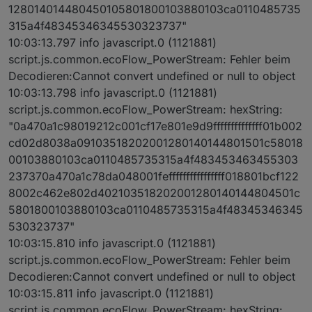
128014014480450105801800103880103ca0110485735
315a4f48345346345530323737"
10:03:13.797 info javascript.0 (1121881)
script.js.common.ecoFlow_PowerStream: Fehler beim
Decodieren:Cannot convert undefined or null to object
10:03:13.798 info javascript.0 (1121881)
script.js.common.ecoFlow_PowerStream: hexString:
"0a470a1c98019212c001cf17e801e9d9ffffffffffffff01b002
cd02d8038a09103518202001280140144801501c58018
00103880103ca0110485735315a4f483453463455303
237370a470a1c78da048001feffffffffffffffff018801bcf122
8002c462e802d402103518202001280140144804501c
5801800103880103ca0110485735315a4f48345346345
530323737"
10:03:15.810 info javascript.0 (1121881)
script.js.common.ecoFlow_PowerStream: Fehler beim
Decodieren:Cannot convert undefined or null to object
10:03:15.811 info javascript.0 (1121881)
script.js.common.ecoFlow_PowerStream: hexString: