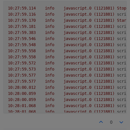
10
:27:59.114
info
javascript.0
(1121881)
Stop
10
:27:59.116
info
javascript.0
(1121881)
scrip
10
:27:59.170
info
javascript.0
(1121881)
Start
10
:27:59.181
info
javascript.0
(1121881)
scrip
10
:27:59.383
info
javascript.0
(1121881)
scrip
10
:27:59.546
info
javascript.0
(1121881)
scrip
10
:27:59.548
info
javascript.0
(1121881)
scrip
10
:27:59.558
info
javascript.0
(1121881)
scrip
10
:27:59.558
info
javascript.0
(1121881)
scrip
10
:27:59.572
info
javascript.0
(1121881)
scrip
10
:27:59.573
info
javascript.0
(1121881)
scrip
10
:27:59.577
info
javascript.0
(1121881)
scrip
10
:27:59.577
info
javascript.0
(1121881)
scrip
10
:28:00.012
info
javascript.0
(1121881)
scrip
10
:28:00.059
info
javascript.0
(1121881)
scrip
10
:28:00.059
info
javascript.0
(1121881)
scrip
10
:28:01.068
info
javascript.0
(1121881)
scrip
10
:28:01.068
info
javascript.0
(1121881)
scrip
10
:28:01.302
info
javascript.0
(1121881)
scrip
0
10
:28:01.303
info
javascript.0
(1121881)
scrip
10
:28:07.283
info
javascript.0
(1121881)
scrip