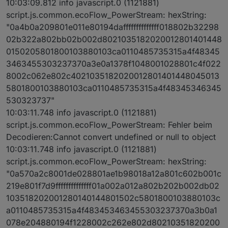
10:03:09.812 info javascript.0 (1121881)
script.js.common.ecoFlow_PowerStream: hexString:
"0a4b0a209801e011e80194daffffffffffffff018802b32298
02b322a802bb02b002d8021035182020012801401448
0150205801800103880103ca0110485735315a4f48345
3463455303237370a3e0a1378f1048001028801c4f022
8002c062e802c4021035182020012801401448045013
5801800103880103ca0110485735315a4f48345346345
530323737"
10:03:11.748 info javascript.0 (1121881)
script.js.common.ecoFlow_PowerStream: Fehler beim
Decodieren:Cannot convert undefined or null to object
10:03:11.748 info javascript.0 (1121881)
script.js.common.ecoFlow_PowerStream: hexString:
"0a570a2c8001de028801ae1b98018a12a801c602b001c
219e801f7d9ffffffffffffff01a002a012a802b202b002db02
103518202001280140144801502c5801800103880103c
a0110485735315a4f483453463455303237370a3b0a1
078e204880194f1228002c262e802d80210351820200