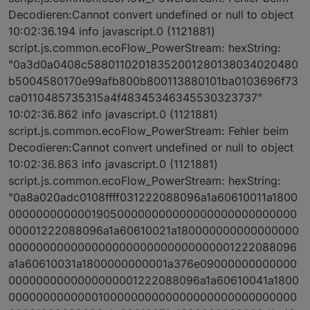
Decodieren:Cannot convert undefined or null to object
10:02:36.194 info javascript.0 (1121881)
script.js.common.ecoFlow_PowerStream: hexString:
"0a3d0a0408c58801102018352001280138034020480
b5004580170e99afb800b800113880101ba0103696f73
ca0110485735315a4f48345346345530323737"
10:02:36.862 info javascript.0 (1121881)
script.js.common.ecoFlow_PowerStream: Fehler beim
Decodieren:Cannot convert undefined or null to object
10:02:36.863 info javascript.0 (1121881)
script.js.common.ecoFlow_PowerStream: hexString:
"0a8a020adc0108ffff031222088096a1a60610011a1800
000000000000190500000000000000000000000000
00001222088096a1a60610021a180000000000000000
000000000000000000000000000000001222088096
a1a60610031a1800000000001a376e09000000000000
0000000000000000001222088096a1a60610041a1800
000000000000010000000000000000000000000000