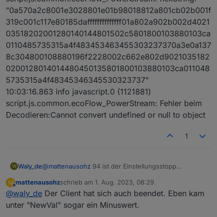
"0a570a2c8001e3028801e01b98018812a801cb02b001f
319c001c117e80185daffffffffffffff01a802a902b002d4021
03518202001280140144801502c5801800103880103ca
0110485735315a4f483453463455303237370a3e0a137
8c304800108880196f2228002c662e802d9021035182
0200128014014480450135801800103880103ca011048
5735315a4f48345346345530323737"
10:03:16.863 info javascript.0 (1121881)
script.js.common.ecoFlow_PowerStream: Fehler beim
Decodieren:Cannot convert undefined or null to object
1
Waly_de
@
mattenausohz
94 ist der Einstellungsstopp
W
Bereich... guck mal was in Zeile 94 steht
mattenausohz
schrieb am
1. Aug. 2023, 08:29
M
zuletzt editiert von
Offline
@
waly_de
Der Client hat sich auch beendet. Eben kam
unter "NewVal" sogar ein Minuswert.