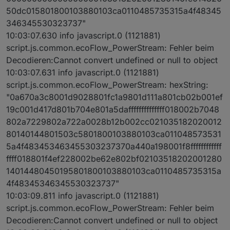
50dc015801800103880103ca0110485735315a4f48345
346345530323737"
10:03:07.630 info javascript.0 (1121881)
script.js.common.ecoFlow_PowerStream: Fehler beim
Decodieren:Cannot convert undefined or null to object
10:03:07.631 info javascript.0 (1121881)
script.js.common.ecoFlow_PowerStream: hexString:
"0a670a3c8001d9028801fc1a9801d111a801cb02b001ef
19c001d417d801b704e801a5daffffffffffffff018002b7048
802a7229802a722a0028b12b002cc021035182020012
80140144801503c5801800103880103ca011048573531
5a4f483453463455303237370a440a198001f8ffffffffffff
ffff018801f4ef228002be62e802bf02103518202001280
14014480450195801800103880103ca0110485735315a
4f48345346345530323737"
10:03:09.811 info javascript.0 (1121881)
script.js.common.ecoFlow_PowerStream: Fehler beim
Decodieren:Cannot convert undefined or null to object