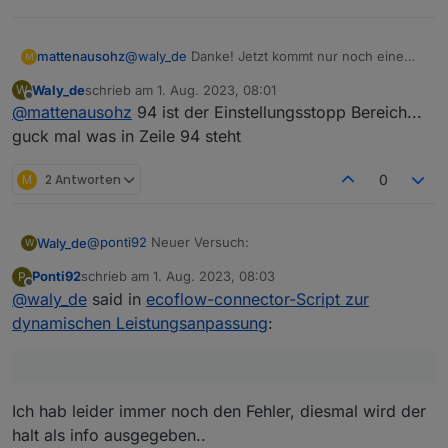
@
waly_de
Danke! Jetzt kommt nur noch eine
mattenausohz
M
Fehlerzeile:
Waly_de
schrieb am
1. Aug. 2023, 08:01
W
09:58:21.826 error javascript.0 (1121881)
zuletzt editiert von
Offline
@
mattenausohz
94 ist der Einstellungsstopp Bereich...
script.js.common.ecoFlow_PowerStream
compile failed:
guck mal was in Zeile 94 steht
at script.js.common.ecoFlow_PowerStream:94
M
2 Antworten
0
@
ponti92
Neuer Versuch:
Waly_de
W
Ponti92
schrieb am
1. Aug. 2023, 08:03
P
siehe unten
zuletzt editiert von
Offline
@
waly_de
said in
ecoflow-connector-Script zur
dynamischen Leistungsanpassung
:
Ich hab leider immer noch den Fehler, diesmal wird der
halt als info ausgegeben..