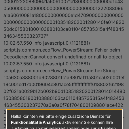
00001222088096a1a60610071a1800000000000d1c43
050000000000000000000000000000001222088096
a1a60610081a1800000000000e1d4709000000000000
000000000000000000103518202001280140fe014820
50dc015801800103880103ca0110485735315a4f48345
346345530323737"
10:02:57.550 info javascript.0 (1121881)
script.js.common.ecoFlow_PowerStream: Fehler beim
Decodieren:Cannot convert undefined or null to object
10:02:57.550 info javascript.0 (1121881)
script.js.common.ecoFlow_PowerStream: hexString:
"0a630a388001d9028801fc1a9801af11a801ca02b001ef
19c001ed17d0019604e801ace5ffffffffffffff018802f62198
02f621a0029b12b002b90d10351820200128014014480
150385801800103880103ca0110485735315a4f483453
463455303237370a3a0a0f78f7048001098801ace422
8002b462103518202001280140144804500f58018001
Hallo! Könnten wir bitte einige zusätzliche Dienste für
03880103ca0110485735315a4f483453463455303237
Funktionalität & Analytics
aktivieren? Sie können Ihre
37"
Zustimmung später jederzeit ändern oder zurückziehen.