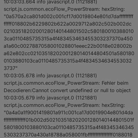
10:03:03.664 info javascript.0 (1121881)
script.js.common.ecoFlow_PowerStream: hexString:
"0a570a2ca801d002c001cf17d0019804e801d7dafffffffff
fffff018802b6229802b622a0029712a802c502b002dc
02103518202001280140144801502c580180010388010
3ca0110485735315a4f483453463455303237370a450
a1a60c0027887058001028801eeec22b0018e028002b
a62e802cc02103518202001280140144804501a580180
0103880103ca0110485735315a4f4834534634553032
3737"
10:03:05.678 info javascript.0 (1121881)
script.js.common.ecoFlow_PowerStream: Fehler beim
Decodieren:Cannot convert undefined or null to object
10:03:05.679 info javascript.0 (1121881)
script.js.common.ecoFlow_PowerStream: hexString:
"0a4a0a1f9001419801a911c001ca17d0019904e801d4da
ffffffffffffff01b002d502103518202001280140144801501f
5801800103880103ca0110485735315a4f48345346345
5303237370a430a18788a058001fbffffffffffffffff0188018