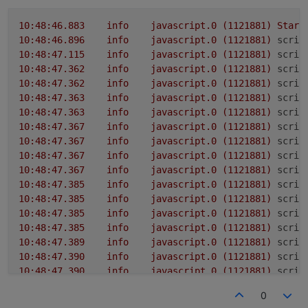
"hexd"));
10
:39:11.740
info
javascript.0
(1121881)
scrip
10
:39:11.740
info
javascript.0
(1121881)
scrip
10
:48:46.883
info
javascript.0
(1121881)
Start
oder oben neu kopieren , habs geändert
10
:39:13.667
info
javascript.0
(1121881)
scrip
10
:48:46.896
info
javascript.0
(1121881)
scrip
10
:39:13.668
info
javascript.0
(1121881)
scrip
10
:48:47.115
info
javascript.0
(1121881)
scrip
10
:39:13.668
info
javascript.0
(1121881)
scrip
10
:48:47.362
info
javascript.0
(1121881)
scrip
10
:39:13.668
info
javascript.0
(1121881)
scrip
10
:48:47.362
info
javascript.0
(1121881)
scrip
10
:39:15.641
info
javascript.0
(1121881)
scrip
10
:48:47.363
info
javascript.0
(1121881)
scrip
10
:39:15.642
info
javascript.0
(1121881)
scrip
10
:48:47.363
info
javascript.0
(1121881)
scrip
10
:39:15.642
info
javascript.0
(1121881)
scrip
10
:48:47.367
info
javascript.0
(1121881)
scrip
10
:39:15.642
info
javascript.0
(1121881)
scrip
10
:48:47.367
info
javascript.0
(1121881)
scrip
10
:39:17.453
info
javascript.0
(1121881)
scrip
10
:48:47.367
info
javascript.0
(1121881)
scrip
10
:39:17.456
info
javascript.0
(1121881)
scrip
10
:48:47.367
info
javascript.0
(1121881)
scrip
10
:39:17.456
info
javascript.0
(1121881)
scrip
10
:48:47.385
info
javascript.0
(1121881)
scrip
C["����Gc5
(@�H
P�X�
10
:48:47.385
info
javascript.0
(1121881)
scrip
10
:39:17.456
info
javascript.0
(1121881)
scrip
10
:48:47.385
info
javascript.0
(1121881)
scrip
10
:39:17.761
info
javascript.0
(1121881)
scrip
10
:48:47.385
info
javascript.0
(1121881)
scrip
10
:39:17.761
info
javascript.0
(1121881)
scrip
10
:48:47.389
info
javascript.0
(1121881)
scrip
10
:39:17.762
info
javascript.0
(1121881)
scrip
10
:48:47.390
info
javascript.0
(1121881)
scrip
10
:39:17.762
info
javascript.0
(1121881)
scrip
10
:48:47.390
info
javascript.0
(1121881)
scrip
10
:39:19.746
info
javascript.0
(1121881)
scrip
10
:48:47.390
info
javascript.0
(1121881)
scrip
0
10
:39:19.746
info
javascript.0
(1121881)
scrip
10
:48:47.697
info
javascript.0
(1121881)
scrip