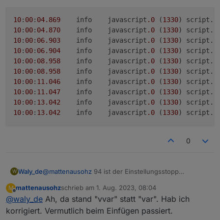
10
:
00
:
04
.869
	info	javascript
.0
 (
1330
) script.
j
10
:
00
:
04
.870
	info	javascript
.0
 (
1330
) script.
j
10
:
00
:
06
.903
	info	javascript
.0
 (
1330
) script.
j
10
:
00
:
06
.904
	info	javascript
.0
 (
1330
) script.
j
10
:
00
:
08.958
	info	javascript
.0
 (
1330
) script.
j
10
:
00
:
08.958
	info	javascript
.0
 (
1330
) script.
j
10
:
00
:
11.046
	info	javascript
.0
 (
1330
) script.
j
10
:
00
:
11.047
	info	javascript
.0
 (
1330
) script.
j
10
:
00
:
13.042
	info	javascript
.0
 (
1330
) script.
j
10
:
00
:
13.042
	info	javascript
.0
 (
1330
) script.
j
0
Waly_de
@
mattenausohz
94 ist der Einstellungsstopp
W
Bereich... guck mal was in Zeile 94 steht
mattenausohz
schrieb am
1. Aug. 2023, 08:04
M
zuletzt editiert von
Offline
@
waly_de
Ah, da stand "vvar" statt "var". Hab ich
korrigiert. Vermutlich beim Einfügen passiert.