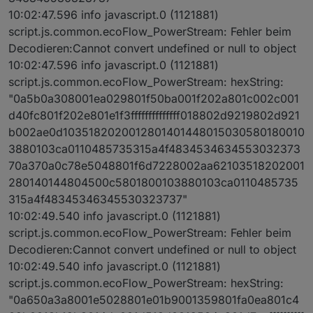
10:02:47.596 info javascript.0 (1121881)
script.js.common.ecoFlow_PowerStream: Fehler beim
Decodieren:Cannot convert undefined or null to object
10:02:47.596 info javascript.0 (1121881)
script.js.common.ecoFlow_PowerStream: hexString:
"0a5b0a308001ea029801f50ba001f202a801c002c001
d40fc801f202e801e1f3ffffffffffffff018802d9219802d921
b002ae0d1035182020012801401448015030580180010
3880103ca0110485735315a4f4834534634553032373
70a370a0c78e5048801f6d7228002aa62103518202001
280140144804500c5801800103880103ca0110485735
315a4f48345346345530323737"
10:02:49.540 info javascript.0 (1121881)
script.js.common.ecoFlow_PowerStream: Fehler beim
Decodieren:Cannot convert undefined or null to object
10:02:49.540 info javascript.0 (1121881)
script.js.common.ecoFlow_PowerStream: hexString:
"0a650a3a8001e5028801e01b9001359801fa0ea801c4