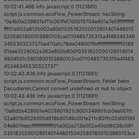
10:02:41.466 info javascript.0 (1121881)
script.js.common.ecoFlow_PowerStream: hexString:
"0a4b0a209801bf11c001fe17d0019704e801a7e5fffffffffff
fff01a002a812b002a80d1035182020012801401448015
0205801800103880103ca0110485735315a4f48345346
3455303237370a470a1c78da048001fbffffffffffffffff0188
01aae3228002a362e802b80d10351820200128014014
4804501c5801800103880103ca0110485735315a4f483
45346345530323737"
10:02:43.436 info javascript.0 (1121881)
script.js.common.ecoFlow_PowerStream: Fehler beim
Decodieren:Cannot convert undefined or null to object
10:02:43.436 info javascript.0 (1121881)
script.js.common.ecoFlow_PowerStream: hexString:
"0a6d0a428001e4028801921c9001349801cb0ea001fc
02a801b602b001d918b80149c001e211c801fc02d00195
04e801feecffffffffffffff01a002a212b002a40dd8038c091
0351820200128014014480150425801800103880103ca