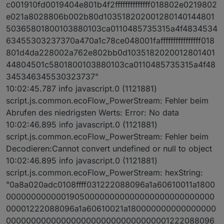
c001910fd0019404e801b4f2ffffffffffffff018802e0219802
e021a8028806b002b80d103518202001280140144801
50365801800103880103ca0110485735315a4f4834534
63455303237370a470a1c78ce048001faffffffffffffffff018
801d4da228002a762e802bb0d1035182020012801401
44804501c5801800103880103ca0110485735315a4f48
345346345530323737"
10:02:45.787 info javascript.0 (1121881)
script.js.common.ecoFlow_PowerStream: Fehler beim
Abrufen des niedrigsten Werts: Error: No data
10:02:46.895 info javascript.0 (1121881)
script.js.common.ecoFlow_PowerStream: Fehler beim
Decodieren:Cannot convert undefined or null to object
10:02:46.895 info javascript.0 (1121881)
script.js.common.ecoFlow_PowerStream: hexString:
"0a8a020adc0108ffff031222088096a1a60610011a1800
000000000000190500000000000000000000000000
00001222088096a1a60610021a180000000000000000
000000000000000000000000000000001222088096