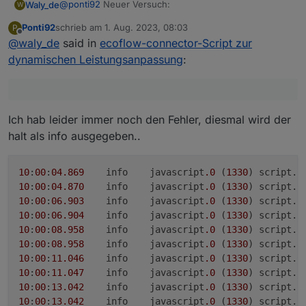
@
ponti92
Neuer Versuch:
Waly_de
W
Ponti92
schrieb am
1. Aug. 2023, 08:03
P
siehe unten
zuletzt editiert von
Offline
@
waly_de
said in
ecoflow-connector-Script zur
dynamischen Leistungsanpassung
:
Ich hab leider immer noch den Fehler, diesmal wird der
halt als info ausgegeben..
10
:
00
:
04
.869
	info	javascript
.0
 (
1330
) script.
j
10
:
00
:
04
.870
	info	javascript
.0
 (
1330
) script.
j
10
:
00
:
06
.903
	info	javascript
.0
 (
1330
) script.
j
10
:
00
:
06
.904
	info	javascript
.0
 (
1330
) script.
j
10
:
00
:
08.958
	info	javascript
.0
 (
1330
) script.
j
10
:
00
:
08.958
	info	javascript
.0
 (
1330
) script.
j
10
:
00
:
11.046
	info	javascript
.0
 (
1330
) script.
j
10
:
00
:
11.047
	info	javascript
.0
 (
1330
) script.
j
10
:
00
:
13.042
	info	javascript
.0
 (
1330
) script.
j
10
:
00
:
13.042
	info	javascript
.0
 (
1330
) script.
j