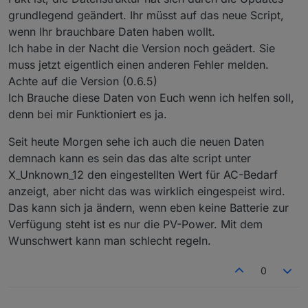
in der App als eingespeiste Leistung angezeigt wird.
grundlegend geändert. Ihr müsst auf das neue Script,
Also das was in der Ansicht aus dem Powerstream
Nachtrag: für battPozOn/Off greife ich erstmal direkt auf
wenn Ihr brauchbare Daten haben wollt.
"rausgeht" bzw. vielleicht in die "anderen Verbraucher"
den Wert SOC der Delta 2 zu.
Ich habe in der Nacht die Version noch geädert. Sie
rein.
Problem: viele Werte werden derzeit mit dem alten Script
muss jetzt eigentlich einen anderen Fehler melden.
zeitweise gar nicht oder nur sehr selten aktualisiert.
Achte auf die Version (0.6.5)
Betroffen sind z.B. PV1_Power, PV2_Power und leider
Ich Brauche diese Daten von Euch wenn ich helfen soll,
auch Batt_Poz.
denn bei mir Funktioniert es ja.
Die Werte der Delta 2 werden sauber aktualisiert.
Ich vermute durch diese fehlende Aktualisierung
verschluckt sich dann die Logik, da mit alten
Seit heute Morgen sehe ich auch die neuen Daten
Einspeisesollwerten gerechnet wird.
demnach kann es sein das das alte script unter
Ich habe derzeit auch im alten Script (0.5.2)
X_Unknown_12 den eingestellten Wert für AC-Bedarf
ToHome_Power durch X_Unknown_12 ersetzt und es
anzeigt, aber nicht das was wirklich eingespeist wird.
regelt jetzt sauber.
X_Unknown_12 entspricht definitiv dem Wert, der in der
Das kann sich ja ändern, wenn eben keine Batterie zur
App am Schieberegler für den Leistungsbedarf am AC
Verfügung steht ist es nur die PV-Power. Mit dem
Ausgang (Grundlast) eingestellt wird.
Wunschwert kann man schlecht regeln.
0