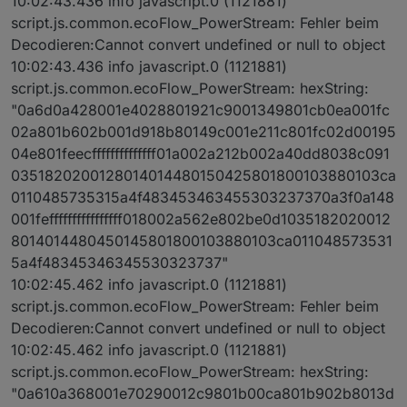
10:02:43.436 info javascript.0 (1121881)
script.js.common.ecoFlow_PowerStream: Fehler beim
Decodieren:Cannot convert undefined or null to object
10:02:43.436 info javascript.0 (1121881)
script.js.common.ecoFlow_PowerStream: hexString:
"0a6d0a428001e4028801921c9001349801cb0ea001fc
02a801b602b001d918b80149c001e211c801fc02d00195
04e801feecffffffffffffff01a002a212b002a40dd8038c091
0351820200128014014480150425801800103880103ca
0110485735315a4f483453463455303237370a3f0a148
001feffffffffffffffff018002a562e802be0d1035182020012
8014014480450145801800103880103ca011048573531
5a4f48345346345530323737"
10:02:45.462 info javascript.0 (1121881)
script.js.common.ecoFlow_PowerStream: Fehler beim
Decodieren:Cannot convert undefined or null to object
10:02:45.462 info javascript.0 (1121881)
script.js.common.ecoFlow_PowerStream: hexString:
"0a610a368001e70290012c9801b00ca801b902b8013d