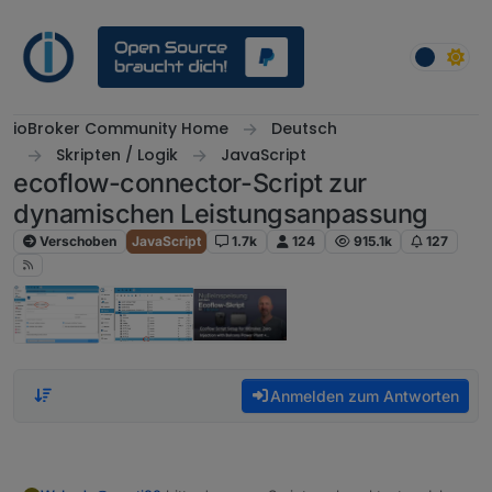
Weiter zum Inhalt
ioBroker Community Home
Deutsch
Skripten / Logik
JavaScript
ecoflow-connector-Script zur
dynamischen Leistungsanpassung
Verschoben
JavaScript
1.7k
124
915.1k
127
Anmelden zum Antworten