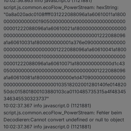
10:02:36.863 info javascript.0 (1121881)
script.js.common.ecoFlow_PowerStream: hexString:
"0a8a020adc0108ffff031222088096a1a60610011a1800
000000000000190500000000000000000000000000
00001222088096a1a60610021a180000000000000000
000000000000000000000000000000001222088096
a1a60610031a1800000000001a376e09000000000000
0000000000000000001222088096a1a60610041a1800
000000000000010000000000000000000000000000
00001222088096a1a60610071a1800000000000d1c43
050000000000000000000000000000001222088096
a1a60610081a1800000000000e1d4709000000000000
000000000000000000103518202001280140fe014820
50dc015801800103880103ca0110485735315a4f48345
346345530323737"
10:02:37.367 info javascript.0 (1121881)
script.js.common.ecoFlow_PowerStream: Fehler beim
Decodieren:Cannot convert undefined or null to object
10:02:37.367 info javascript.0 (1121881)