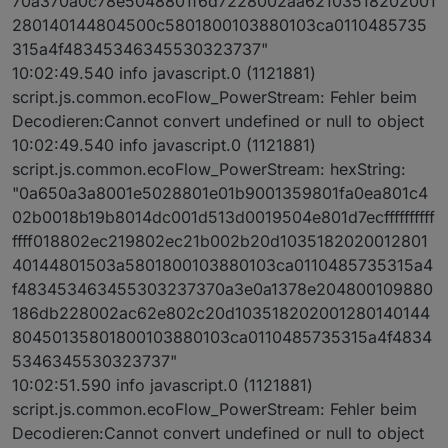
70a370a0c78e5048801f6d7228002aa62103518202001
280140144804500c5801800103880103ca0110485735
315a4f48345346345530323737"
10:02:49.540 info javascript.0 (1121881)
script.js.common.ecoFlow_PowerStream: Fehler beim
Decodieren:Cannot convert undefined or null to object
10:02:49.540 info javascript.0 (1121881)
script.js.common.ecoFlow_PowerStream: hexString:
"0a650a3a8001e5028801e01b9001359801fa0ea801c4
02b0018b19b8014dc001d513d0019504e801d7ecffffffffff
ffff018802ec219802ec21b002b20d1035182020012801
40144801503a5801800103880103ca0110485735315a4
f483453463455303237370a3e0a1378e204800109880
186db228002ac62e802c20d103518202001280140144
80450135801800103880103ca0110485735315a4f4834
5346345530323737"
10:02:51.590 info javascript.0 (1121881)
script.js.common.ecoFlow_PowerStream: Fehler beim
Decodieren:Cannot convert undefined or null to object