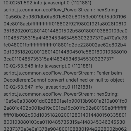
10:02:51.592 info javascript.0 (1121881)
script.js.common.ecoFlow_PowerStream: hexString:
"0a560a2b9801db0fa801c502b80153c0019b15d00196
04e8018aebffffffffffffff018802f9219802f921a8028f0610
3518202001280140144801502b5801800103880103ca0
110485735315a4f483453463455303237370a470a1c78
fc048001fbffffffffffffffff018801d2de228002ae62e802b4
0d103518202001280140144804501c580180010388010
3ca0110485735315a4f48345346345530323737"
10:02:53.546 info javascript.0 (1121881)
script.js.common.ecoFlow_PowerStream: Fehler beim
Decodieren:Cannot convert undefined or null to object
10:02:53.547 info javascript.0 (1121881)
script.js.common.ecoFlow_PowerStream: hexString:
"0a5e0a338001dd028801ae1b90013b9801a210a001fc0
2a801c402b001bd19c001ca15c801fc02e80199e8fffffffff
fffff01b002c60d10351820200128014014480150335801
800103880103ca0110485735315a4f48345346345530
3237370a3e0a1378e904800108880194e2228002b062