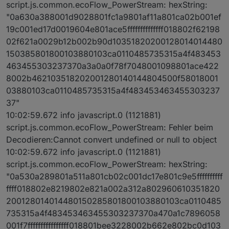
script.js.common.ecoFlow_PowerStream: hexString:
"0a630a388001d9028801fc1a9801af11a801ca02b001ef
19c001ed17d0019604e801ace5ffffffffffffff018802f62198
02f621a0029b12b002b90d10351820200128014014480
150385801800103880103ca0110485735315a4f483453
463455303237370a3a0a0f78f7048001098801ace422
8002b462103518202001280140144804500f58018001
03880103ca0110485735315a4f483453463455303237
37"
10:02:59.672 info javascript.0 (1121881)
script.js.common.ecoFlow_PowerStream: Fehler beim
Decodieren:Cannot convert undefined or null to object
10:02:59.672 info javascript.0 (1121881)
script.js.common.ecoFlow_PowerStream: hexString:
"0a530a289801a511a801cb02c001dc17e801c9e5ffffffffff
ffff018802e8219802e821a002a312a802960610351820
200128014014480150285801800103880103ca0110485
735315a4f483453463455303237370a470a1c7896058
001f7ffffffffffffffff018801bee3228002b662e802bc0d103