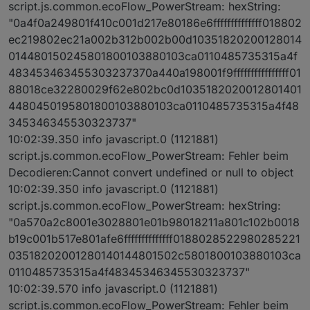
script.js.common.ecoFlow_PowerStream: hexString:
"0a4f0a249801f410c001d217e80186e6ffffffffffffff018802
ec219802ec21a002b312b002b00d10351820200128014
014480150245801800103880103ca0110485735315a4f
483453463455303237370a440a198001f9ffffffffffffffff01
88018ce32280029f62e802bc0d1035182020012801401
4480450195801800103880103ca0110485735315a4f48
345346345530323737"
10:02:39.350 info javascript.0 (1121881)
script.js.common.ecoFlow_PowerStream: Fehler beim
Decodieren:Cannot convert undefined or null to object
10:02:39.350 info javascript.0 (1121881)
script.js.common.ecoFlow_PowerStream: hexString:
"0a570a2c8001e3028801e01b98018211a801c102b0018
b19c001b517e801afe6ffffffffffffff0188028522980285221
03518202001280140144801502c5801800103880103ca
0110485735315a4f48345346345530323737"
10:02:39.570 info javascript.0 (1121881)
script.js.common.ecoFlow_PowerStream: Fehler beim