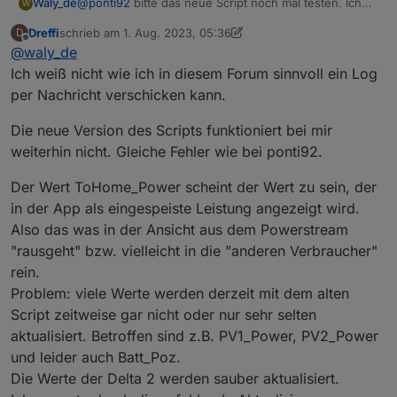
@
ponti92
bitte das neue Script noch mal testen. Ich
Waly_de
W
habe es modifiziert... und dann bitte ins Logfile sehen.
Dreffi
schrieb am
1. Aug. 2023, 05:36
D
Wenn da Einträge mit:
kommen, bitte schicken.
zuletzt editiert von Dreffi
8. Jan. 2023, 07:49
Offline
@
waly_de
Ungültiger hexString: XXX
Ich weiß nicht wie ich in diesem Forum sinnvoll ein Log
per Nachricht verschicken kann.
Die neue Version des Scripts funktioniert bei mir
weiterhin nicht. Gleiche Fehler wie bei ponti92.
Der Wert ToHome_Power scheint der Wert zu sein, der
in der App als eingespeiste Leistung angezeigt wird.
Also das was in der Ansicht aus dem Powerstream
"rausgeht" bzw. vielleicht in die "anderen Verbraucher"
rein.
Problem: viele Werte werden derzeit mit dem alten
Script zeitweise gar nicht oder nur sehr selten
aktualisiert. Betroffen sind z.B. PV1_Power, PV2_Power
und leider auch Batt_Poz.
Die Werte der Delta 2 werden sauber aktualisiert.