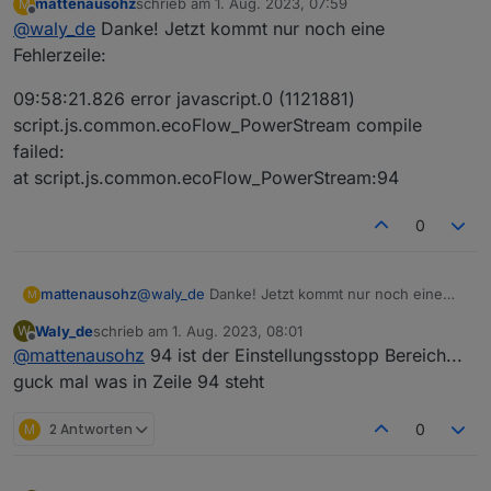
mattenausohz
schrieb am
1. Aug. 2023, 07:59
M
siehe unten
zuletzt editiert von
Offline
@
waly_de
Danke! Jetzt kommt nur noch eine
Fehlerzeile:
09:58:21.826 error javascript.0 (1121881)
script.js.common.ecoFlow_PowerStream compile
failed:
at script.js.common.ecoFlow_PowerStream:94
0
@
waly_de
Danke! Jetzt kommt nur noch eine
mattenausohz
M
Fehlerzeile:
Waly_de
schrieb am
1. Aug. 2023, 08:01
W
09:58:21.826 error javascript.0 (1121881)
zuletzt editiert von
Offline
@
mattenausohz
94 ist der Einstellungsstopp Bereich...
script.js.common.ecoFlow_PowerStream
compile failed:
guck mal was in Zeile 94 steht
at script.js.common.ecoFlow_PowerStream:94
M
2 Antworten
0