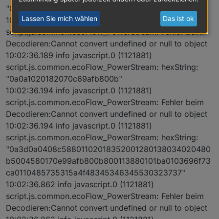
"0a0a1020182070c69afb800b"
Lassen Sie mich wählen
Das ist ok
10:02:36.189 info javascript.0 (1121881)
script.js.common.ecoFlow_PowerStream: Fehler beim
Decodieren:Cannot convert undefined or null to object
10:02:36.189 info javascript.0 (1121881)
script.js.common.ecoFlow_PowerStream: hexString:
"0a0a1020182070c69afb800b"
10:02:36.194 info javascript.0 (1121881)
script.js.common.ecoFlow_PowerStream: Fehler beim
Decodieren:Cannot convert undefined or null to object
10:02:36.194 info javascript.0 (1121881)
script.js.common.ecoFlow_PowerStream: hexString:
"0a3d0a0408c58801102018352001280138034020480
b5004580170e99afb800b800113880101ba0103696f73
ca0110485735315a4f48345346345530323737"
10:02:36.862 info javascript.0 (1121881)
script.js.common.ecoFlow_PowerStream: Fehler beim
Decodieren:Cannot convert undefined or null to object