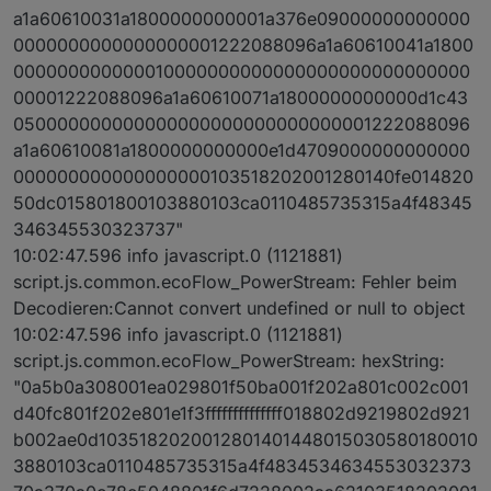
a1a60610031a1800000000001a376e09000000000000
0000000000000000001222088096a1a60610041a1800
000000000000010000000000000000000000000000
00001222088096a1a60610071a1800000000000d1c43
050000000000000000000000000000001222088096
a1a60610081a1800000000000e1d4709000000000000
000000000000000000103518202001280140fe014820
50dc015801800103880103ca0110485735315a4f48345
346345530323737"
10:02:47.596 info javascript.0 (1121881)
script.js.common.ecoFlow_PowerStream: Fehler beim
Decodieren:Cannot convert undefined or null to object
10:02:47.596 info javascript.0 (1121881)
script.js.common.ecoFlow_PowerStream: hexString:
"0a5b0a308001ea029801f50ba001f202a801c002c001
d40fc801f202e801e1f3ffffffffffffff018802d9219802d921
b002ae0d1035182020012801401448015030580180010
3880103ca0110485735315a4f4834534634553032373