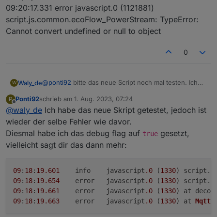
09:20:17.331 error javascript.0 (1121881)
script.js.common.ecoFlow_PowerStream: TypeError:
Cannot convert undefined or null to object
0
@
ponti92
bitte das neue Script noch mal testen. Ich
Waly_de
W
habe es modifiziert... und dann bitte ins Logfile sehen.
Ponti92
schrieb am
1. Aug. 2023, 07:24
P
Wenn da Einträge mit:
kommen, bitte schicken.
zuletzt editiert von
Offline
@
waly_de
Ich habe das neue Skript getestet, jedoch ist
Ungültiger hexString: XXX
wieder der selbe Fehler wie davor.
Diesmal habe ich das debug flag auf
gesetzt,
true
vielleicht sagt dir das dann mehr:
09
:
18
:
19.601
	info	javascript
.0
 (
1330
) script.
j
09
:
18
:
19.654
	error	javascript
.0
 (
1330
) script.
j
09
:
18
:
19.661
	error	javascript
.0
 (
1330
) at decod
09
:
18
:
19.663
	error	javascript
.0
 (
1330
) at 
MqttC