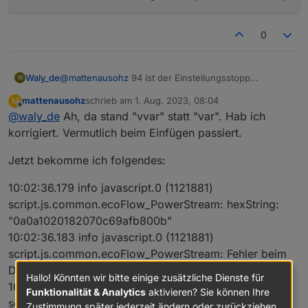
0
Waly_de
@
mattenausohz
94 ist der Einstellungsstopp
W
Bereich... guck mal was in Zeile 94 steht
mattenausohz
schrieb am
1. Aug. 2023, 08:04
M
zuletzt editiert von
Offline
@
waly_de
Ah, da stand "vvar" statt "var". Hab ich
korrigiert. Vermutlich beim Einfügen passiert.
Jetzt bekomme ich folgendes:
10:02:36.179 info javascript.0 (1121881)
script.js.common.ecoFlow_PowerStream: hexString:
"0a0a1020182070c69afb800b"
10:02:36.183 info javascript.0 (1121881)
script.js.common.ecoFlow_PowerStream: Fehler beim
Decodieren:Cannot convert undefined or null to object
Hallo! Könnten wir bitte einige zusätzliche Dienste für
10:02:36.183 info javascript.0 (1121881)
Funktionalität & Analytics
aktivieren? Sie können Ihre
script.js.common.ecoFlow_PowerStream: hexString:
Zustimmung später jederzeit ändern oder zurückziehen.