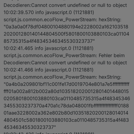
Decodieren:Cannot convert undefined or null to object
10:02:39.570 info javascript.0 (1121881)
script.js.common.ecoFlow_PowerStream: hexString:
"0a3a0a0f78df04800104880194e2228002a162103518
202001280140144804500f5801800103880103ca01104
85735315a4f48345346345530323737"
10:02:41.465 info javascript.0 (1121881)
script.js.common.ecoFlow_PowerStream: Fehler beim
Decodieren:Cannot convert undefined or null to object
10:02:41.466 info javascript.0 (1121881)
script.js.common.ecoFlow_PowerStream: hexString:
"0a4b0a209801bf11c001fe17d0019704e801a7e5fffffffffff
fff01a002a812b002a80d1035182020012801401448015
0205801800103880103ca0110485735315a4f48345346
3455303237370a470a1c78da048001fbffffffffffffffff0188
01aae3228002a362e802b80d10351820200128014014
4804501c5801800103880103ca0110485735315a4f483
45346345530323737"