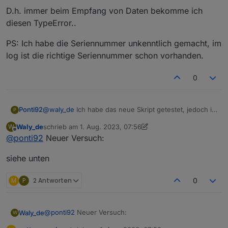
D.h. immer beim Empfang von Daten bekomme ich
diesen TypeError..
PS: Ich habe die Seriennummer unkenntlich gemacht, im
log ist die richtige Seriennummer schon vorhanden.
0
@
waly_de
Ich habe das neue Skript getestet, jedoch ist
Ponti92
P
wieder der selbe Fehler wie davor.
Waly_de
schrieb am
1. Aug. 2023, 07:56
W
Diesmal habe ich das debug flag auf
true
gesetzt,
09:18:19.601	info	javascript.0 (1330) script
zuletzt editiert von Waly_de
8. Jan. 2023, 10:33
Offline
@
ponti92
Neuer Versuch:
vielleicht sagt dir das dann mehr:
09:18:19.654	error	javascript.0 (1330) scri
D.h. immer beim Empfang von Daten bekomme ich
09:18:19.661	error	javascript.0 (1330) at d
diesen TypeError..
siehe unten
PS: Ich habe die Seriennummer unkenntlich gemacht,
im log ist die richtige Seriennummer schon vorhanden.
M
P
2 Antworten
0
@
ponti92
Neuer Versuch:
Waly_de
W