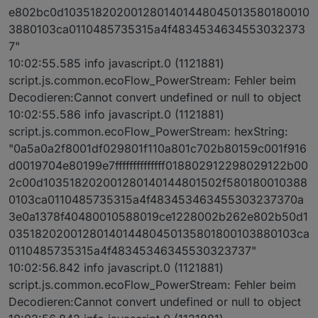
e802bc0d1035182020012801401448045013580180010
3880103ca0110485735315a4f4834534634553032373
7"
10:02:55.585 info javascript.0 (1121881)
script.js.common.ecoFlow_PowerStream: Fehler beim
Decodieren:Cannot convert undefined or null to object
10:02:55.586 info javascript.0 (1121881)
script.js.common.ecoFlow_PowerStream: hexString:
"0a5a0a2f8001df029801f110a801c702b80159c001f916
d0019704e80199e7ffffffffffffff018802912298029122b00
2c00d103518202001280140144801502f580180010388
0103ca0110485735315a4f483453463455303237370a
3e0a1378f40480010588019ce1228002b262e802b50d1
0351820200128014014480450135801800103880103ca
0110485735315a4f48345346345530323737"
10:02:56.842 info javascript.0 (1121881)
script.js.common.ecoFlow_PowerStream: Fehler beim
Decodieren:Cannot convert undefined or null to object