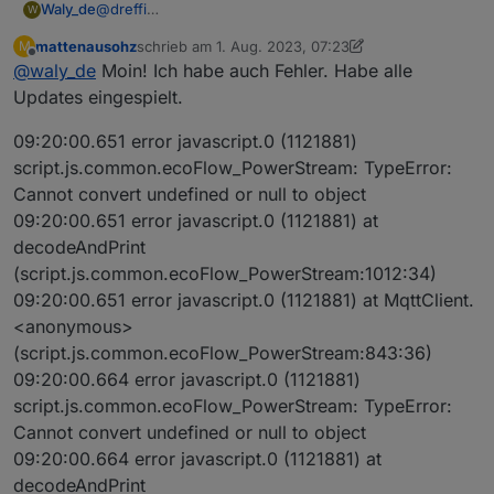
@
dreffi
Waly_de
W
Fakt ist, die Datenstruktur hat sich durch die Updates
mattenausohz
schrieb am
1. Aug. 2023, 07:23
M
grundlegend geändert. Ihr müsst auf das neue Script,
Seit heute Morgen sehe ich auch die neuen Daten
zuletzt editiert von mattenausohz
8. Jan. 2023, 09:
Offline
@
waly_de
Moin! Ich habe auch Fehler. Habe alle
wenn Ihr brauchbare Daten haben wollt.
demnach kann es sein das das alte script unter
Ich habe in der Nacht die Version noch geädert. Sie
X_Unknown_12 den eingestellten Wert für AC-Bedarf
Updates eingespielt.
muss jetzt eigentlich einen anderen Fehler melden.
anzeigt, aber nicht das was wirklich eingespeist wird.
Achte auf die Version (0.6.5)
Das kann sich ja ändern, wenn eben keine Batterie
09:20:00.651 error javascript.0 (1121881)
Ich Brauche diese Daten von Euch wenn ich helfen
zur Verfügung steht ist es nur die PV-Power. Mit dem
script.js.common.ecoFlow_PowerStream: TypeError:
soll, denn bei mir Funktioniert es ja.
Wunschwert kann man schlecht regeln.
Cannot convert undefined or null to object
09:20:00.651 error javascript.0 (1121881) at
decodeAndPrint
(script.js.common.ecoFlow_PowerStream:1012:34)
09:20:00.651 error javascript.0 (1121881) at MqttClient.
<anonymous>
(script.js.common.ecoFlow_PowerStream:843:36)
09:20:00.664 error javascript.0 (1121881)
script.js.common.ecoFlow_PowerStream: TypeError:
Cannot convert undefined or null to object
09:20:00.664 error javascript.0 (1121881) at
decodeAndPrint