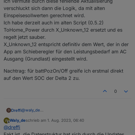
Ich vermute durch diese fehlende Aktualisierung
verschluckt sich dann die Logik, da mit alten
Einspeisesollwerten gerechnet wird.
Ich habe derzeit auch im alten Script (0.5.2)
ToHome_Power durch X_Unknown_12 ersetzt und es
regelt jetzt sauber.
X_Unknown_12 entspricht definitiv dem Wert, der in der
App am Schieberegler für den Leistungsbedarf am AC
Ausgang (Grundlast) eingestellt wird.
Nachtrag: für battPozOn/Off greife ich erstmal direkt
auf den Wert SOC der Delta 2 zu.
0
@
waly_de
Dreffi
D
Ich weiß nicht wie ich in diesem Forum sinnvoll ein Log
Waly_de
schrieb am
1. Aug. 2023, 06:40
W
per Nachricht verschicken kann.
Die neue Version des Scripts funktioniert bei mir
zuletzt editiert von
Offline
@
dreffi
weiterhin nicht. Gleiche Fehler wie bei ponti92.
Der Wert ToHome_Power scheint der Wert zu sein, der
Fakt ist, die Datenstruktur hat sich durch die Updates