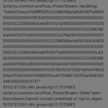
10:02:56.842 info javascript.0 (1121881)
script.js.common.ecoFlow_PowerStream: hexString:
"0a8a020adc0108ffff031222088096a1a60610011a1800
000000000000190500000000000000000000000000
00001222088096a1a60610021a180000000000000000
000000000000000000000000000000001222088096
a1a60610031a1800000000001a376e09000000000000
0000000000000000001222088096a1a60610041a1800
000000000000010000000000000000000000000000
00001222088096a1a60610071a1800000000000d1c43
050000000000000000000000000000001222088096
a1a60610081a1800000000000e1d4709000000000000
000000000000000000103518202001280140fe014820
50dc015801800103880103ca0110485735315a4f48345
346345530323737"
10:02:57.550 info javascript.0 (1121881)
script.js.common.ecoFlow_PowerStream: Fehler beim
Decodieren:Cannot convert undefined or null to object
10:02:57.550 info javascript.0 (1121881)