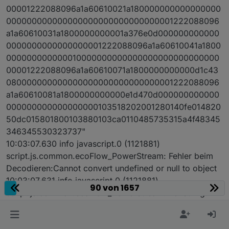
00001222088096a1a60610021a180000000000000000
000000000000000000000000000000001222088096
a1a60610031a1800000000001a376e0d000000000000
0000000000000000001222088096a1a60610041a1800
000000000000010000000000000000000000000000
00001222088096a1a60610071a1800000000000d1c43
080000000000000000000000000000001222088096
a1a60610081a1800000000000e1d470d000000000000
000000000000000000103518202001280140fe014820
50dc015801800103880103ca0110485735315a4f48345
346345530323737"
10:03:07.630 info javascript.0 (1121881)
script.js.common.ecoFlow_PowerStream: Fehler beim
Decodieren:Cannot convert undefined or null to object
10:03:07.631 info javascript.0 (1121881)
90 von 1657
script.js.common.ecoFlow_PowerStream: hexString:
"0a670a3c8001d9028801fc1a9801d111a801cb02b001ef
19c001d417d801b704e801a5daffffffffffffff018002b7048