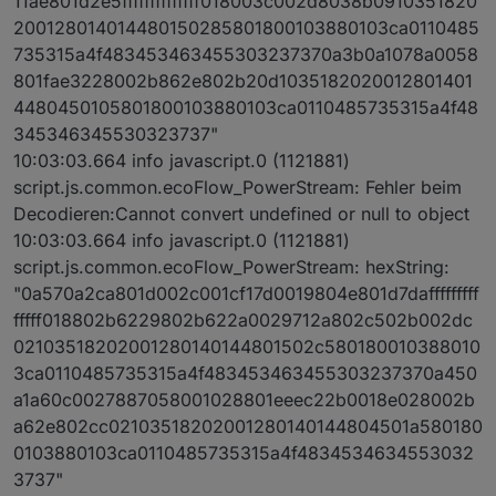
11ae801d2e5ffffffffffffff018003c002d8038b0910351820
200128014014480150285801800103880103ca0110485
735315a4f483453463455303237370a3b0a1078a0058
801fae3228002b862e802b20d1035182020012801401
4480450105801800103880103ca0110485735315a4f48
345346345530323737"
10:03:03.664 info javascript.0 (1121881)
script.js.common.ecoFlow_PowerStream: Fehler beim
Decodieren:Cannot convert undefined or null to object
10:03:03.664 info javascript.0 (1121881)
script.js.common.ecoFlow_PowerStream: hexString:
"0a570a2ca801d002c001cf17d0019804e801d7dafffffffff
fffff018802b6229802b622a0029712a802c502b002dc
02103518202001280140144801502c580180010388010
3ca0110485735315a4f483453463455303237370a450
a1a60c0027887058001028801eeec22b0018e028002b
a62e802cc02103518202001280140144804501a580180
0103880103ca0110485735315a4f4834534634553032
3737"