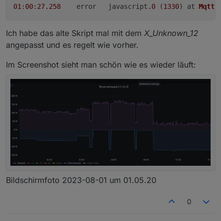
01
:
00
:
27.258
	error	javascript
.0
 (
1330
) at 
MqttC
Ich habe das alte Skript mal mit dem
X_Unknown_12
angepasst und es regelt wie vorher.
Im Screenshot sieht man schön wie es wieder läuft:
Bildschirm­foto 2023-08-01 um 01.05.20
0