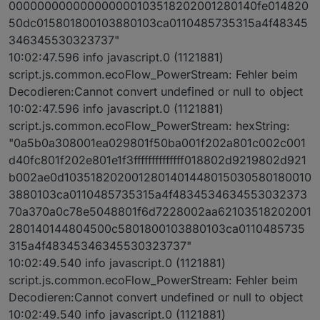
000000000000000000103518202001280140fe014820
50dc015801800103880103ca0110485735315a4f48345
346345530323737"
10:02:47.596 info javascript.0 (1121881)
script.js.common.ecoFlow_PowerStream: Fehler beim
Decodieren:Cannot convert undefined or null to object
10:02:47.596 info javascript.0 (1121881)
script.js.common.ecoFlow_PowerStream: hexString:
"0a5b0a308001ea029801f50ba001f202a801c002c001
d40fc801f202e801e1f3ffffffffffffff018802d9219802d921
b002ae0d1035182020012801401448015030580180010
3880103ca0110485735315a4f4834534634553032373
70a370a0c78e5048801f6d7228002aa62103518202001
280140144804500c5801800103880103ca0110485735
315a4f48345346345530323737"
10:02:49.540 info javascript.0 (1121881)
script.js.common.ecoFlow_PowerStream: Fehler beim
Decodieren:Cannot convert undefined or null to object
10:02:49.540 info javascript.0 (1121881)