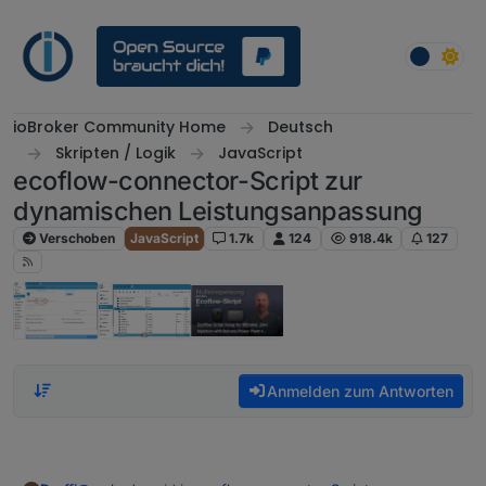
Weiter zum Inhalt
ioBroker Community Home
Deutsch
Skripten / Logik
JavaScript
ecoflow-connector-Script zur
dynamischen Leistungsanpassung
Verschoben
JavaScript
1.7k
124
918.4k
127
Anmelden zum Antworten