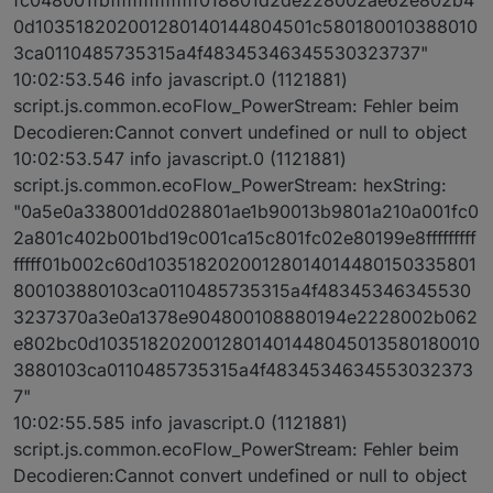
0d103518202001280140144804501c580180010388010
3ca0110485735315a4f48345346345530323737"
10:02:53.546 info javascript.0 (1121881)
script.js.common.ecoFlow_PowerStream: Fehler beim
Decodieren:Cannot convert undefined or null to object
10:02:53.547 info javascript.0 (1121881)
script.js.common.ecoFlow_PowerStream: hexString:
"0a5e0a338001dd028801ae1b90013b9801a210a001fc0
2a801c402b001bd19c001ca15c801fc02e80199e8fffffffff
fffff01b002c60d10351820200128014014480150335801
800103880103ca0110485735315a4f48345346345530
3237370a3e0a1378e904800108880194e2228002b062
e802bc0d1035182020012801401448045013580180010
3880103ca0110485735315a4f4834534634553032373
7"
10:02:55.585 info javascript.0 (1121881)
script.js.common.ecoFlow_PowerStream: Fehler beim
Decodieren:Cannot convert undefined or null to object