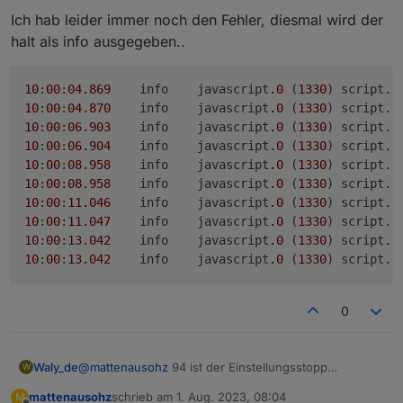
Ich hab leider immer noch den Fehler, diesmal wird der
halt als info ausgegeben..
10
:
00
:
04
.869
	info	javascript
.0
 (
1330
) script.
j
10
:
00
:
04
.870
	info	javascript
.0
 (
1330
) script.
j
10
:
00
:
06
.903
	info	javascript
.0
 (
1330
) script.
j
10
:
00
:
06
.904
	info	javascript
.0
 (
1330
) script.
j
10
:
00
:
08.958
	info	javascript
.0
 (
1330
) script.
j
10
:
00
:
08.958
	info	javascript
.0
 (
1330
) script.
j
10
:
00
:
11.046
	info	javascript
.0
 (
1330
) script.
j
10
:
00
:
11.047
	info	javascript
.0
 (
1330
) script.
j
10
:
00
:
13.042
	info	javascript
.0
 (
1330
) script.
j
10
:
00
:
13.042
	info	javascript
.0
 (
1330
) script.
j
0
Waly_de
@
mattenausohz
94 ist der Einstellungsstopp
W
Bereich... guck mal was in Zeile 94 steht
mattenausohz
schrieb am
1. Aug. 2023, 08:04
M