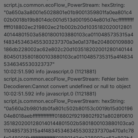
script.js.common.ecoFlow_PowerStream: hexString:
"0a650a3a8001e5028801e01b9001359801fa0ea801c4
02b0018b19b8014dc001d513d0019504e801d7ecffffffffff
ffff018802ec219802ec21b002b20d1035182020012801
40144801503a5801800103880103ca0110485735315a4
f483453463455303237370a3e0a1378e204800109880
186db228002ac62e802c20d103518202001280140144
80450135801800103880103ca0110485735315a4f4834
5346345530323737"
10:02:51.590 info javascript.0 (1121881)
script.js.common.ecoFlow_PowerStream: Fehler beim
Decodieren:Cannot convert undefined or null to object
10:02:51.592 info javascript.0 (1121881)
script.js.common.ecoFlow_PowerStream: hexString:
"0a560a2b9801db0fa801c502b80153c0019b15d00196
04e8018aebffffffffffffff018802f9219802f921a8028f0610
3518202001280140144801502b5801800103880103ca0
110485735315a4f483453463455303237370a470a1c78
fc048001fbffffffffffffffff018801d2de228002ae62e802b4