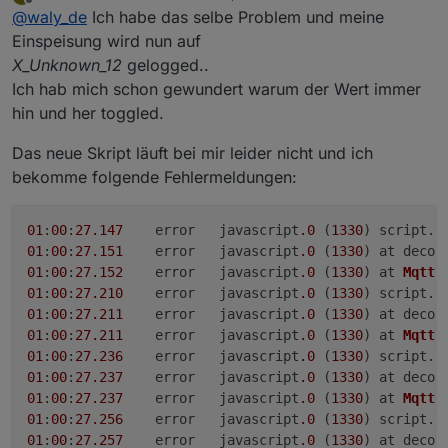
zuletzt editiert von
Beobachtung der eingestellten Grundlast*10 entspricht.
Offline
@
waly_de
Ich habe das selbe Problem und meine
Ich hab versucht Dein Problem zu korrigieren. Teste
hoffentlich auch mit den Updates klar kommen sollte...
Es erfolgen also definitiv noch Aktualisierungen des
mal
Einspeisung wird nun auf
Bezugs innerhalb der 30 Sekunden.
X_Unknown_12
gelogged..
Bin gespannt, Ob es bei Euch läuft....
Ich hab mich schon gewundert warum der Wert immer
hin und her toggled.
Das neue Skript läuft bei mir leider nicht und ich
bekomme folgende Fehlermeldungen:
01
:
00
:
27.147
	error	javascript
.0
 (
1330
) script.
j
01
:
00
:
27.151
	error	javascript
.0
 (
1330
) at decod
01
:
00
:
27.152
	error	javascript
.0
 (
1330
) at 
MqttC
01
:
00
:
27.210
	error	javascript
.0
 (
1330
) script.
j
01
:
00
:
27.211
	error	javascript
.0
 (
1330
) at decod
01
:
00
:
27.211
	error	javascript
.0
 (
1330
) at 
MqttC
01
:
00
:
27.236
	error	javascript
.0
 (
1330
) script.
j
01
:
00
:
27.237
	error	javascript
.0
 (
1330
) at decod
01
:
00
:
27.237
	error	javascript
.0
 (
1330
) at 
MqttC
01
:
00
:
27.256
	error	javascript
.0
 (
1330
) script.
j
01
:
00
:
27.257
	error	javascript
.0
 (
1330
) at decod