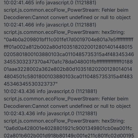
10:02:41.465 info javascript.0 (1121881)
script.js.common.ecoFlow_PowerStream: Fehler beim
Decodieren:Cannot convert undefined or null to object
10:02:41.466 info javascript.0 (1121881)
script.js.common.ecoFlow_PowerStream: hexString:
"0a4b0a209801bf11c001fe17d0019704e801a7e5fffffffffff
fff01a002a812b002a80d1035182020012801401448015
0205801800103880103ca0110485735315a4f48345346
3455303237370a470a1c78da048001fbffffffffffffffff0188
01aae3228002a362e802b80d10351820200128014014
4804501c5801800103880103ca0110485735315a4f483
45346345530323737"
10:02:43.436 info javascript.0 (1121881)
script.js.common.ecoFlow_PowerStream: Fehler beim
Decodieren:Cannot convert undefined or null to object
10:02:43.436 info javascript.0 (1121881)
script.js.common.ecoFlow_PowerStream: hexString:
"0a6d0a428001e4028801921c9001349801cb0ea001fc
02a801b602b001d918b80149c001e211c801fc02d00195