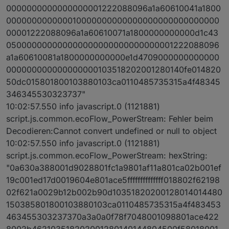
0000000000000000001222088096a1a60610041a1800
000000000000010000000000000000000000000000
00001222088096a1a60610071a1800000000000d1c43
050000000000000000000000000000001222088096
a1a60610081a1800000000000e1d4709000000000000
000000000000000000103518202001280140fe014820
50dc015801800103880103ca0110485735315a4f48345
346345530323737"
10:02:57.550 info javascript.0 (1121881)
script.js.common.ecoFlow_PowerStream: Fehler beim
Decodieren:Cannot convert undefined or null to object
10:02:57.550 info javascript.0 (1121881)
script.js.common.ecoFlow_PowerStream: hexString:
"0a630a388001d9028801fc1a9801af11a801ca02b001ef
19c001ed17d0019604e801ace5ffffffffffffff018802f62198
02f621a0029b12b002b90d10351820200128014014480
150385801800103880103ca0110485735315a4f483453
463455303237370a3a0a0f78f7048001098801ace422
8002b462103518202001280140144804500f58018001