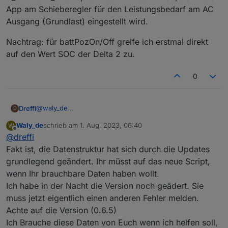
App am Schieberegler für den Leistungsbedarf am AC
Ausgang (Grundlast) eingestellt wird.
Nachtrag: für battPozOn/Off greife ich erstmal direkt
auf den Wert SOC der Delta 2 zu.
0
@
waly_de
Dreffi
D
Ich weiß nicht wie ich in diesem Forum sinnvoll ein Log
Waly_de
schrieb am
1. Aug. 2023, 06:40
W
per Nachricht verschicken kann.
Die neue Version des Scripts funktioniert bei mir
zuletzt editiert von
Offline
@
dreffi
weiterhin nicht. Gleiche Fehler wie bei ponti92.
Der Wert ToHome_Power scheint der Wert zu sein, der
Fakt ist, die Datenstruktur hat sich durch die Updates
in der App als eingespeiste Leistung angezeigt wird.
grundlegend geändert. Ihr müsst auf das neue Script,
Also das was in der Ansicht aus dem Powerstream
Nachtrag: für battPozOn/Off greife ich erstmal direkt auf
wenn Ihr brauchbare Daten haben wollt.
"rausgeht" bzw. vielleicht in die "anderen Verbraucher"
den Wert SOC der Delta 2 zu.
Ich habe in der Nacht die Version noch geädert. Sie
rein.
Problem: viele Werte werden derzeit mit dem alten Script
muss jetzt eigentlich einen anderen Fehler melden.
zeitweise gar nicht oder nur sehr selten aktualisiert.
Achte auf die Version (0.6.5)
Betroffen sind z.B. PV1_Power, PV2_Power und leider
Ich Brauche diese Daten von Euch wenn ich helfen soll,
auch Batt_Poz.