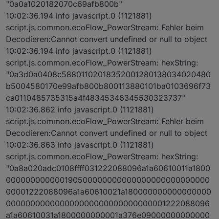
"0a0a1020182070c69afb800b"
10:02:36.194 info javascript.0 (1121881)
script.js.common.ecoFlow_PowerStream: Fehler beim
Decodieren:Cannot convert undefined or null to object
10:02:36.194 info javascript.0 (1121881)
script.js.common.ecoFlow_PowerStream: hexString:
"0a3d0a0408c58801102018352001280138034020480
b5004580170e99afb800b800113880101ba0103696f73
ca0110485735315a4f48345346345530323737"
10:02:36.862 info javascript.0 (1121881)
script.js.common.ecoFlow_PowerStream: Fehler beim
Decodieren:Cannot convert undefined or null to object
10:02:36.863 info javascript.0 (1121881)
script.js.common.ecoFlow_PowerStream: hexString:
"0a8a020adc0108ffff031222088096a1a60610011a1800
000000000000190500000000000000000000000000
00001222088096a1a60610021a180000000000000000
000000000000000000000000000000001222088096
a1a60610031a1800000000001a376e09000000000000