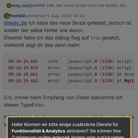
@
ponti92
bitte das neue Script noch mal testen. Ich
Waly_de
W
habe es modifiziert... und dann bitte ins Logfile sehen.
Ponti92
schrieb am
1. Aug. 2023, 07:24
P
Wenn da Einträge mit:
kommen, bitte schicken.
zuletzt editiert von
Offline
@
waly_de
Ich habe das neue Skript getestet, jedoch ist
Ungültiger hexString: XXX
wieder der selbe Fehler wie davor.
Diesmal habe ich das debug flag auf
gesetzt,
true
vielleicht sagt dir das dann mehr:
09
:
18
:
19.601
	info	javascript
.0
 (
1330
) script.
j
09
:
18
:
19.654
	error	javascript
.0
 (
1330
) script.
j
09
:
18
:
19.661
	error	javascript
.0
 (
1330
) at decod
09
:
18
:
19.663
	error	javascript
.0
 (
1330
) at 
MqttC
D.h. immer beim Empfang von Daten bekomme ich
diesen TypeError..
PS: Ich habe die Seriennummer unkenntlich gemacht, im
log ist die richtige Seriennummer schon vorhanden.
Hallo! Könnten wir bitte einige zusätzliche Dienste für
Funktionalität & Analytics
aktivieren? Sie können Ihre
Zustimmung später jederzeit ändern oder zurückziehen.
0