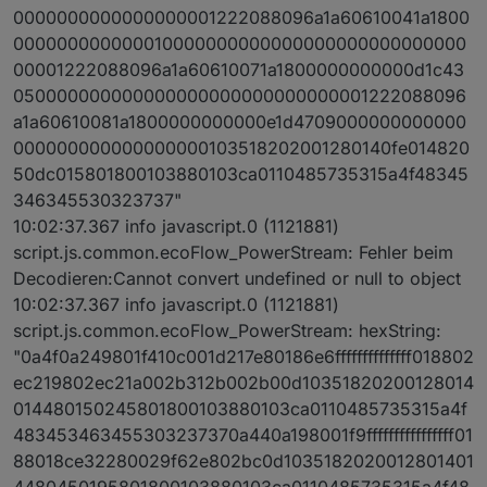
0000000000000000001222088096a1a60610041a1800
000000000000010000000000000000000000000000
00001222088096a1a60610071a1800000000000d1c43
050000000000000000000000000000001222088096
a1a60610081a1800000000000e1d4709000000000000
000000000000000000103518202001280140fe014820
50dc015801800103880103ca0110485735315a4f48345
346345530323737"
10:02:37.367 info javascript.0 (1121881)
script.js.common.ecoFlow_PowerStream: Fehler beim
Decodieren:Cannot convert undefined or null to object
10:02:37.367 info javascript.0 (1121881)
script.js.common.ecoFlow_PowerStream: hexString:
"0a4f0a249801f410c001d217e80186e6ffffffffffffff018802
ec219802ec21a002b312b002b00d10351820200128014
014480150245801800103880103ca0110485735315a4f
483453463455303237370a440a198001f9ffffffffffffffff01
88018ce32280029f62e802bc0d1035182020012801401
4480450195801800103880103ca0110485735315a4f48