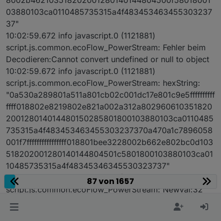
03880103ca0110485735315a4f483453463455303237
37"
10:02:59.672 info javascript.0 (1121881)
script.js.common.ecoFlow_PowerStream: Fehler beim
Decodieren:Cannot convert undefined or null to object
10:02:59.672 info javascript.0 (1121881)
script.js.common.ecoFlow_PowerStream: hexString:
"0a530a289801a511a801cb02c001dc17e801c9e5ffffffffff
ffff018802e8219802e821a002a312a802960610351820
200128014014480150285801800103880103ca0110485
735315a4f483453463455303237370a470a1c7896058
001f7ffffffffffffffff018801bee3228002b662e802bc0d103
518202001280140144804501c5801800103880103ca01
10485735315a4f48345346345530323737"
10:03:00.014 info javascript.0 (1121881)
87 von 1657
script.js.common.ecoFlow_PowerStream: Newval:32
10:03:00.129 info javascript.0 (1121881)
script.js.common.ecoFlow_PowerStream: Fehler beim