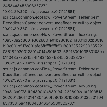
345346345530323737"
10:02:39.350 info javascript.0 (1121881)
script.js.common.ecoFlow_PowerStream: Fehler beim
Decodieren:Cannot convert undefined or null to object
10:02:39.350 info javascript.0 (1121881)
script.js.common.ecoFlow_PowerStream: hexString:
"0a570a2c8001e3028801e01b98018211a801c102b0018
b19c001b517e801afe6ffffffffffffff0188028522980285221
03518202001280140144801502c5801800103880103ca
0110485735315a4f48345346345530323737"
10:02:39.570 info javascript.0 (1121881)
script.js.common.ecoFlow_PowerStream: Fehler beim
Decodieren:Cannot convert undefined or null to object
10:02:39.570 info javascript.0 (1121881)
script.js.common.ecoFlow_PowerStream: hexString:
"0a3a0a0f78df04800104880194e2228002a162103518
202001280140144804500f5801800103880103ca01104
85735315a4f48345346345530323737"