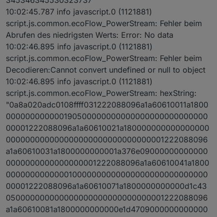
10:02:45.787 info javascript.0 (1121881)
script.js.common.ecoFlow_PowerStream: Fehler beim
Abrufen des niedrigsten Werts: Error: No data
10:02:46.895 info javascript.0 (1121881)
script.js.common.ecoFlow_PowerStream: Fehler beim
Decodieren:Cannot convert undefined or null to object
10:02:46.895 info javascript.0 (1121881)
script.js.common.ecoFlow_PowerStream: hexString:
"0a8a020adc0108ffff031222088096a1a60610011a1800
000000000000190500000000000000000000000000
00001222088096a1a60610021a180000000000000000
000000000000000000000000000000001222088096
a1a60610031a1800000000001a376e09000000000000
0000000000000000001222088096a1a60610041a1800
000000000000010000000000000000000000000000
00001222088096a1a60610071a1800000000000d1c43
050000000000000000000000000000001222088096
a1a60610081a1800000000000e1d4709000000000000