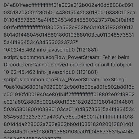
04e801feecffffffffffffff01a002a212b002a40dd8038c091
0351820200128014014480150425801800103880103ca
0110485735315a4f483453463455303237370a3f0a148
001feffffffffffffffff018002a562e802be0d1035182020012
8014014480450145801800103880103ca011048573531
5a4f48345346345530323737"
10:02:45.462 info javascript.0 (1121881)
script.js.common.ecoFlow_PowerStream: Fehler beim
Decodieren:Cannot convert undefined or null to object
10:02:45.462 info javascript.0 (1121881)
script.js.common.ecoFlow_PowerStream: hexString:
"0a610a368001e70290012c9801b00ca801b902b8013d
c001910fd0019404e801b4f2ffffffffffffff018802e0219802
e021a8028806b002b80d103518202001280140144801
50365801800103880103ca0110485735315a4f4834534
63455303237370a470a1c78ce048001faffffffffffffffff018
801d4da228002a762e802bb0d1035182020012801401
44804501c5801800103880103ca0110485735315a4f48
345346345530323737"