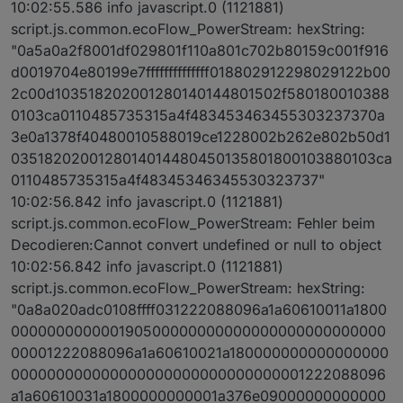
10:02:55.586 info javascript.0 (1121881)
script.js.common.ecoFlow_PowerStream: hexString:
"0a5a0a2f8001df029801f110a801c702b80159c001f916
d0019704e80199e7ffffffffffffff018802912298029122b00
2c00d103518202001280140144801502f580180010388
0103ca0110485735315a4f483453463455303237370a
3e0a1378f40480010588019ce1228002b262e802b50d1
0351820200128014014480450135801800103880103ca
0110485735315a4f48345346345530323737"
10:02:56.842 info javascript.0 (1121881)
script.js.common.ecoFlow_PowerStream: Fehler beim
Decodieren:Cannot convert undefined or null to object
10:02:56.842 info javascript.0 (1121881)
script.js.common.ecoFlow_PowerStream: hexString:
"0a8a020adc0108ffff031222088096a1a60610011a1800
000000000000190500000000000000000000000000
00001222088096a1a60610021a180000000000000000
000000000000000000000000000000001222088096
a1a60610031a1800000000001a376e09000000000000