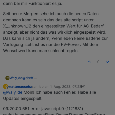
denn bei mir Funktioniert es ja.
Die Werte der Delta 2 werden sauber aktualisiert.
Ich vermute durch diese fehlende Aktualisierung
verschluckt sich dann die Logik, da mit alten
Seit heute Morgen sehe ich auch die neuen Daten
Einspeisesollwerten gerechnet wird.
demnach kann es sein das das alte script unter
Ich habe derzeit auch im alten Script (0.5.2)
X_Unknown_12 den eingestellten Wert für AC-Bedarf
ToHome_Power durch X_Unknown_12 ersetzt und es
anzeigt, aber nicht das was wirklich eingespeist wird.
regelt jetzt sauber.
X_Unknown_12 entspricht definitiv dem Wert, der in der
Das kann sich ja ändern, wenn eben keine Batterie zur
App am Schieberegler für den Leistungsbedarf am AC
Verfügung steht ist es nur die PV-Power. Mit dem
Ausgang (Grundlast) eingestellt wird.
Wunschwert kann man schlecht regeln.
0
@
dreffi
Waly_de
W
Fakt ist, die Datenstruktur hat sich durch die Updates
mattenausohz
schrieb am
1. Aug. 2023, 07:23
M
grundlegend geändert. Ihr müsst auf das neue Script,
Seit heute Morgen sehe ich auch die neuen Daten
zuletzt editiert von mattenausohz
8. Jan. 2023, 09:
Offline
@
waly_de
Moin! Ich habe auch Fehler. Habe alle
wenn Ihr brauchbare Daten haben wollt.
demnach kann es sein das das alte script unter
Ich habe in der Nacht die Version noch geädert. Sie
X_Unknown_12 den eingestellten Wert für AC-Bedarf
Updates eingespielt.
muss jetzt eigentlich einen anderen Fehler melden.
anzeigt, aber nicht das was wirklich eingespeist wird.
Achte auf die Version (0.6.5)
Das kann sich ja ändern, wenn eben keine Batterie
09:20:00.651 error javascript.0 (1121881)
Ich Brauche diese Daten von Euch wenn ich helfen
zur Verfügung steht ist es nur die PV-Power. Mit dem
script.js.common.ecoFlow_PowerStream: TypeError: