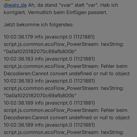
zuletzt editiert von
Offline
@
waly_de
Ah, da stand "vvar" statt "var". Hab ich
korrigiert. Vermutlich beim Einfügen passiert.
Jetzt bekomme ich folgendes:
10:02:36.179 info javascript.0 (1121881)
script.js.common.ecoFlow_PowerStream: hexString:
"0a0a1020182070c69afb800b"
10:02:36.183 info javascript.0 (1121881)
script.js.common.ecoFlow_PowerStream: Fehler beim
Decodieren:Cannot convert undefined or null to object
10:02:36.183 info javascript.0 (1121881)
script.js.common.ecoFlow_PowerStream: hexString:
"0a0a1020182070c69afb800b"
10:02:36.189 info javascript.0 (1121881)
script.js.common.ecoFlow_PowerStream: Fehler beim
Decodieren:Cannot convert undefined or null to object
10:02:36.189 info javascript.0 (1121881)
script.js.common.ecoFlow_PowerStream: hexString: