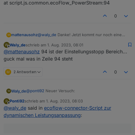
at script.js.common.ecoFlow_PowerStream:94
0
@
waly_de
Danke! Jetzt kommt nur noch eine
mattenausohz
M
Fehlerzeile:
Waly_de
schrieb am
1. Aug. 2023, 08:01
W
09:58:21.826 error javascript.0 (1121881)
zuletzt editiert von
Offline
@
mattenausohz
94 ist der Einstellungsstopp Bereich...
script.js.common.ecoFlow_PowerStream
compile failed:
guck mal was in Zeile 94 steht
at script.js.common.ecoFlow_PowerStream:94
M
2 Antworten
0
@
ponti92
Neuer Versuch:
Waly_de
W
Ponti92
schrieb am
1. Aug. 2023, 08:03
P
siehe unten
zuletzt editiert von
Offline
@
waly_de
said in
ecoflow-connector-Script zur
dynamischen Leistungsanpassung
: