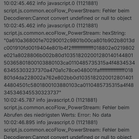
10:02:45.462 info javascript.0 (1121881)
script.js.common.ecoFlow_PowerStream: Fehler beim
Decodieren:Cannot convert undefined or null to object
10:02:45.462 info javascript.0 (1121881)
script.js.common.ecoFlow_PowerStream: hexString:
"0a610a368001e70290012c9801b00ca801b902b8013d
c001910fd0019404e801b4f2ffffffffffffff018802e0219802
e021a8028806b002b80d103518202001280140144801
50365801800103880103ca0110485735315a4f4834534
63455303237370a470a1c78ce048001faffffffffffffffff018
801d4da228002a762e802bb0d1035182020012801401
44804501c5801800103880103ca0110485735315a4f48
345346345530323737"
10:02:45.787 info javascript.0 (1121881)
script.js.common.ecoFlow_PowerStream: Fehler beim
Abrufen des niedrigsten Werts: Error: No data
10:02:46.895 info javascript.0 (1121881)
script.js.common.ecoFlow_PowerStream: Fehler beim
Decodieren:Cannot convert undefined or null to object