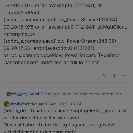
09:20:15.976 error javascript.0 (1121881) at
decodeAndPrint
(script.js.common.ecoFlow_PowerStream:1012:34)
09:20:15.976 error javascript.0 (1121881) at MqttClient.
<anonymous>
(script.js.common.ecoFlow_PowerStream:843:36)
09:20:17.331 error javascript.0 (1121881)
script.js.common.ecoFlow_PowerStream: TypeError:
Cannot convert undefined or null to object
0
@
ponti92
bitte das neue Script noch mal testen. Ich
Waly_de
W
habe es modifiziert... und dann bitte ins Logfile sehen.
Ponti92
schrieb am
1. Aug. 2023, 07:24
P
Wenn da Einträge mit:
kommen, bitte schicken.
zuletzt editiert von
Offline
@
waly_de
Ich habe das neue Skript getestet, jedoch ist
Ungültiger hexString: XXX
wieder der selbe Fehler wie davor.
Diesmal habe ich das debug flag auf
gesetzt,
true
vielleicht sagt dir das dann mehr: