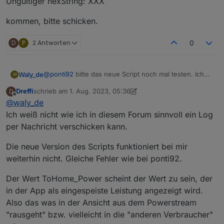
Ungültiger hexString: XXX
angepasst und es regelt wie vorher.
01:00:27.210	error	javascript.0 (1330) scri
Im Screenshot sieht man schön wie es wieder läuft:
01:00:27.211	error	javascript.0 (1330) at d
kommen, bitte schicken.
01:00:27.211	error	javascript.0 (1330) at M
01:00:27.236	error	javascript.0 (1330) scri
D
P
2 Antworten
01:00:27.237	error	javascript.0 (1330) at d
0
01:00:27.237	error	javascript.0 (1330) at M
01:00:27.256	error	javascript.0 (1330) scri
01:00:27.257	error	javascript.0 (1330) at d
@
ponti92
bitte das neue Script noch mal testen. Ich
Waly_de
W
habe es modifiziert... und dann bitte ins Logfile sehen.
Dreffi
schrieb am
1. Aug. 2023, 05:36
D
Wenn da Einträge mit:
kommen, bitte schicken.
zuletzt editiert von Dreffi
8. Jan. 2023, 07:49
Bildschirm­foto 2023-08-01 um 01.05.20
Offline
@
waly_de
Ungültiger hexString: XXX
Ich weiß nicht wie ich in diesem Forum sinnvoll ein Log
per Nachricht verschicken kann.
Die neue Version des Scripts funktioniert bei mir
weiterhin nicht. Gleiche Fehler wie bei ponti92.
Der Wert ToHome_Power scheint der Wert zu sein, der
in der App als eingespeiste Leistung angezeigt wird.
Also das was in der Ansicht aus dem Powerstream
"rausgeht" bzw. vielleicht in die "anderen Verbraucher"