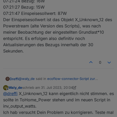
07:21:24 Bezug: 16W
07:21:27 Bezug: 15W
07:21:47 Einspeisesollwert: 87W
Der Einspeisesollwert ist das Objekt X_Unknown_12 des
Powerstream (alte Version des Scripts), was nach
meiner Beobachtung der eingestellten Grundlast*10
entspricht. Es erfolgen also definitiv noch
Aktualisierungen des Bezugs innerhalb der 30
Sekunden.
0
@
waly_de
said in
ecoflow-connector-Script zur
Dreffi
D
dynamischen Leistungsanpassung
:
Waly_de
schrieb am
31. Juli 2023, 20:04
W
zuletzt editiert von Waly_de
8. Jan. 2023, 10:00
Offline
@
dreffi
X_Unknown_12 kann eigentlich nicht stimmen. es
@
dreffi
Deine Schwankungen oben könnten damit zu tun
sollte in ToHome_Power stehen und im neuen Script in
Ich habe das mal genauer untersucht:
haben, dass der Wert, der im State das du unter
inv_output_watts.
"SmartmeterID" konfiguriert hast zu träge ist.
Ich hab versucht Dein Problem zu korrigieren. Teste mal
die Aktualisierung des Werts für Bezug hat in Home
Kannst Du bitte mal überprüfen, ob er sich