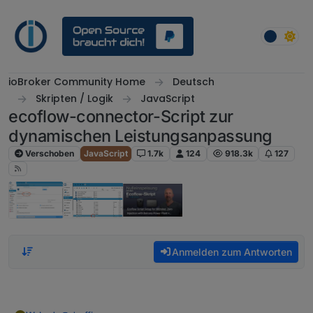
Weiter zum Inhalt
ioBroker Community Home
Deutsch
Skripten / Logik
JavaScript
ecoflow-connector-Script zur
dynamischen Leistungsanpassung
Verschoben
JavaScript
1.7k
124
918.3k
127
Anmelden zum Antworten