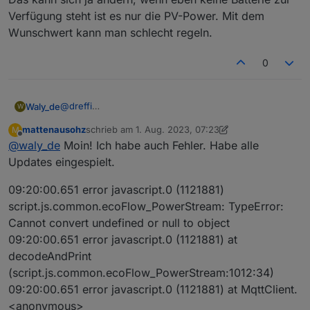
App am Schieberegler für den Leistungsbedarf am AC
Verfügung steht ist es nur die PV-Power. Mit dem
Ausgang (Grundlast) eingestellt wird.
Wunschwert kann man schlecht regeln.
0
@
dreffi
Waly_de
W
Fakt ist, die Datenstruktur hat sich durch die Updates
mattenausohz
schrieb am
1. Aug. 2023, 07:23
M
grundlegend geändert. Ihr müsst auf das neue Script,
Seit heute Morgen sehe ich auch die neuen Daten
zuletzt editiert von mattenausohz
8. Jan. 2023, 09:
Offline
@
waly_de
Moin! Ich habe auch Fehler. Habe alle
wenn Ihr brauchbare Daten haben wollt.
demnach kann es sein das das alte script unter
Ich habe in der Nacht die Version noch geädert. Sie
X_Unknown_12 den eingestellten Wert für AC-Bedarf
Updates eingespielt.
muss jetzt eigentlich einen anderen Fehler melden.
anzeigt, aber nicht das was wirklich eingespeist wird.
Achte auf die Version (0.6.5)
Das kann sich ja ändern, wenn eben keine Batterie
09:20:00.651 error javascript.0 (1121881)
Ich Brauche diese Daten von Euch wenn ich helfen
zur Verfügung steht ist es nur die PV-Power. Mit dem
script.js.common.ecoFlow_PowerStream: TypeError:
soll, denn bei mir Funktioniert es ja.
Wunschwert kann man schlecht regeln.
Cannot convert undefined or null to object
09:20:00.651 error javascript.0 (1121881) at
decodeAndPrint
(script.js.common.ecoFlow_PowerStream:1012:34)
09:20:00.651 error javascript.0 (1121881) at MqttClient.
<anonymous>