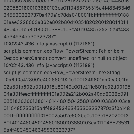
fff01a002a812b002a80d1035182020012801401448015
0205801800103880103ca0110485735315a4f48345346
3455303237370a470a1c78da048001fbffffffffffffffff0188
01aae3228002a362e802b80d10351820200128014014
4804501c5801800103880103ca0110485735315a4f483
45346345530323737"
10:02:43.436 info javascript.0 (1121881)
script.js.common.ecoFlow_PowerStream: Fehler beim
Decodieren:Cannot convert undefined or null to object
10:02:43.436 info javascript.0 (1121881)
script.js.common.ecoFlow_PowerStream: hexString:
"0a6d0a428001e4028801921c9001349801cb0ea001fc
02a801b602b001d918b80149c001e211c801fc02d00195
04e801feecffffffffffffff01a002a212b002a40dd8038c091
0351820200128014014480150425801800103880103ca
0110485735315a4f483453463455303237370a3f0a148
001feffffffffffffffff018002a562e802be0d1035182020012
8014014480450145801800103880103ca011048573531
5a4f48345346345530323737"