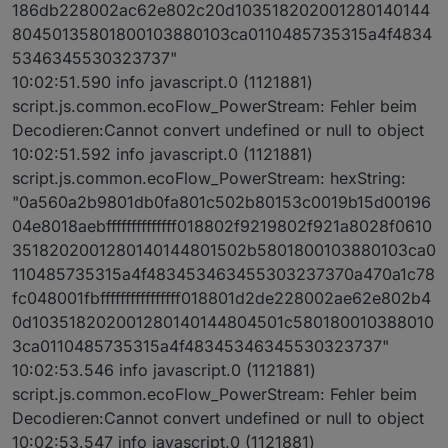
186db228002ac62e802c20d103518202001280140144
80450135801800103880103ca0110485735315a4f4834
5346345530323737"
10:02:51.590 info javascript.0 (1121881)
script.js.common.ecoFlow_PowerStream: Fehler beim
Decodieren:Cannot convert undefined or null to object
10:02:51.592 info javascript.0 (1121881)
script.js.common.ecoFlow_PowerStream: hexString:
"0a560a2b9801db0fa801c502b80153c0019b15d00196
04e8018aebffffffffffffff018802f9219802f921a8028f0610
3518202001280140144801502b5801800103880103ca0
110485735315a4f483453463455303237370a470a1c78
fc048001fbffffffffffffffff018801d2de228002ae62e802b4
0d103518202001280140144804501c580180010388010
3ca0110485735315a4f48345346345530323737"
10:02:53.546 info javascript.0 (1121881)
script.js.common.ecoFlow_PowerStream: Fehler beim
Decodieren:Cannot convert undefined or null to object
10:02:53.547 info javascript.0 (1121881)