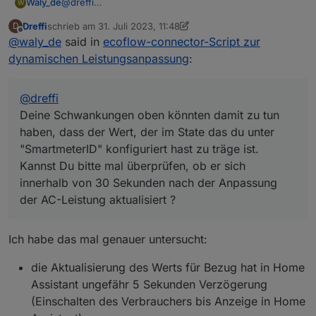
@
dreffi
Waly_de
W
Hmm Ich bleib dran. Es scheint so, als kämen leere
Dreffi
schrieb am
31. Juli 2023, 11:48
D
Telegramme. Aber ohne einen ausführlichen
Deine Schwankungen oben könnten damit zu tun
zuletzt editiert von Dreffi
Offline
@
waly_de
said in
ecoflow-connector-Script zur
Logauszug, Mit der Einstellung
haben, dass der Wert, der im State das du unter
Debug: true
"SmartmeterID" konfiguriert hast zu träge ist. Kannst
dynamischen Leistungsanpassung
:
komm ich da nicht weiter.
Du bitte mal überprüfen, ob er sich innerhalb von 30
Sekunden nach der Anpassung der AC-Leistung
aktualisiert ?
@
dreffi
Deine Schwankungen oben könnten damit zu tun
haben, dass der Wert, der im State das du unter
"SmartmeterID" konfiguriert hast zu träge ist.
Kannst Du bitte mal überprüfen, ob er sich
innerhalb von 30 Sekunden nach der Anpassung
der AC-Leistung aktualisiert ?
Ich habe das mal genauer untersucht:
die Aktualisierung des Werts für Bezug hat in Home
Assistant ungefähr 5 Sekunden Verzögerung
(Einschalten des Verbrauchers bis Anzeige in Home