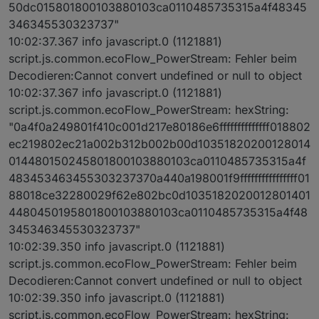
50dc015801800103880103ca0110485735315a4f48345
346345530323737"
10:02:37.367 info javascript.0 (1121881)
script.js.common.ecoFlow_PowerStream: Fehler beim
Decodieren:Cannot convert undefined or null to object
10:02:37.367 info javascript.0 (1121881)
script.js.common.ecoFlow_PowerStream: hexString:
"0a4f0a249801f410c001d217e80186e6ffffffffffffff018802
ec219802ec21a002b312b002b00d10351820200128014
014480150245801800103880103ca0110485735315a4f
483453463455303237370a440a198001f9ffffffffffffffff01
88018ce32280029f62e802bc0d1035182020012801401
4480450195801800103880103ca0110485735315a4f48
345346345530323737"
10:02:39.350 info javascript.0 (1121881)
script.js.common.ecoFlow_PowerStream: Fehler beim
Decodieren:Cannot convert undefined or null to object
10:02:39.350 info javascript.0 (1121881)
script.js.common.ecoFlow_PowerStream: hexString: