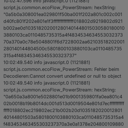
10:02:47.596 info javascript.0 (1121881)
script.js.common.ecoFlow_PowerStream: hexString:
"0a5b0a308001ea029801f50ba001f202a801c002c001
d40fc801f202e801e1f3ffffffffffffff018802d9219802d921
b002ae0d1035182020012801401448015030580180010
3880103ca0110485735315a4f4834534634553032373
70a370a0c78e5048801f6d7228002aa62103518202001
280140144804500c5801800103880103ca0110485735
315a4f48345346345530323737"
10:02:49.540 info javascript.0 (1121881)
script.js.common.ecoFlow_PowerStream: Fehler beim
Decodieren:Cannot convert undefined or null to object
10:02:49.540 info javascript.0 (1121881)
script.js.common.ecoFlow_PowerStream: hexString:
"0a650a3a8001e5028801e01b9001359801fa0ea801c4
02b0018b19b8014dc001d513d0019504e801d7ecffffffffff
ffff018802ec219802ec21b002b20d1035182020012801
40144801503a5801800103880103ca0110485735315a4
f483453463455303237370a3e0a1378e204800109880