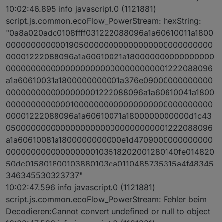
10:02:46.895 info javascript.0 (1121881)
script.js.common.ecoFlow_PowerStream: hexString:
"0a8a020adc0108ffff031222088096a1a60610011a1800
000000000000190500000000000000000000000000
00001222088096a1a60610021a180000000000000000
000000000000000000000000000000001222088096
a1a60610031a1800000000001a376e09000000000000
0000000000000000001222088096a1a60610041a1800
000000000000010000000000000000000000000000
00001222088096a1a60610071a1800000000000d1c43
050000000000000000000000000000001222088096
a1a60610081a1800000000000e1d4709000000000000
000000000000000000103518202001280140fe014820
50dc015801800103880103ca0110485735315a4f48345
346345530323737"
10:02:47.596 info javascript.0 (1121881)
script.js.common.ecoFlow_PowerStream: Fehler beim
Decodieren:Cannot convert undefined or null to object