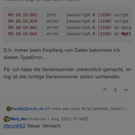
09
:
18
:
19.601
	info	javascript
.0
 (
1330
) script.
j
09
:
18
:
19.654
	error	javascript
.0
 (
1330
) script.
j
09
:
18
:
19.661
	error	javascript
.0
 (
1330
) at decod
09
:
18
:
19.663
	error	javascript
.0
 (
1330
) at 
MqttC
D.h. immer beim Empfang von Daten bekomme ich
diesen TypeError..
PS: Ich habe die Seriennummer unkenntlich gemacht, im
log ist die richtige Seriennummer schon vorhanden.
0
@
waly_de
Ich habe das neue Skript getestet, jedoch ist
Ponti92
P
wieder der selbe Fehler wie davor.
Waly_de
schrieb am
1. Aug. 2023, 07:56
W
Diesmal habe ich das debug flag auf
true
gesetzt,
09:18:19.601	info	javascript.0 (1330) script
zuletzt editiert von Waly_de
8. Jan. 2023, 10:33
Offline
@
ponti92
Neuer Versuch:
vielleicht sagt dir das dann mehr:
09:18:19.654	error	javascript.0 (1330) scri
D.h. immer beim Empfang von Daten bekomme ich
09:18:19.661	error	javascript.0 (1330) at d