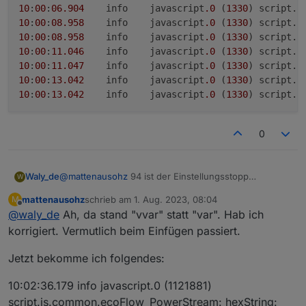
10
:
00
:
06
.904
	info	javascript
.0
 (
1330
) script.
j
10
:
00
:
08.958
	info	javascript
.0
 (
1330
) script.
j
10
:
00
:
08.958
	info	javascript
.0
 (
1330
) script.
j
10
:
00
:
11.046
	info	javascript
.0
 (
1330
) script.
j
10
:
00
:
11.047
	info	javascript
.0
 (
1330
) script.
j
10
:
00
:
13.042
	info	javascript
.0
 (
1330
) script.
j
10
:
00
:
13.042
	info	javascript
.0
 (
1330
) script.
j
0
Waly_de
@
mattenausohz
94 ist der Einstellungsstopp
W
Bereich... guck mal was in Zeile 94 steht
mattenausohz
schrieb am
1. Aug. 2023, 08:04
M
zuletzt editiert von
Offline
@
waly_de
Ah, da stand "vvar" statt "var". Hab ich
korrigiert. Vermutlich beim Einfügen passiert.
Jetzt bekomme ich folgendes:
10:02:36.179 info javascript.0 (1121881)
script.js.common.ecoFlow_PowerStream: hexString: