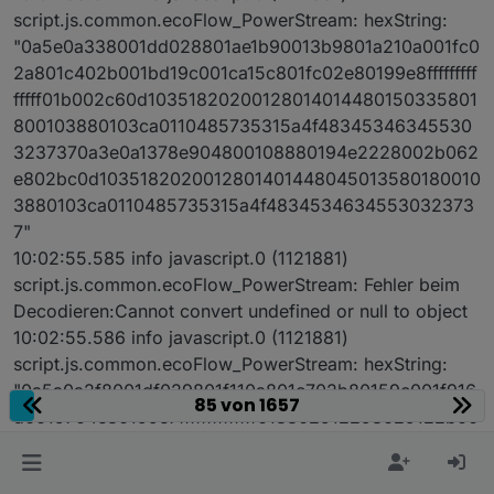
script.js.common.ecoFlow_PowerStream: hexString:
"0a5e0a338001dd028801ae1b90013b9801a210a001fc0
2a801c402b001bd19c001ca15c801fc02e80199e8fffffffff
fffff01b002c60d10351820200128014014480150335801
800103880103ca0110485735315a4f48345346345530
3237370a3e0a1378e904800108880194e2228002b062
e802bc0d1035182020012801401448045013580180010
3880103ca0110485735315a4f4834534634553032373
7"
10:02:55.585 info javascript.0 (1121881)
script.js.common.ecoFlow_PowerStream: Fehler beim
Decodieren:Cannot convert undefined or null to object
10:02:55.586 info javascript.0 (1121881)
script.js.common.ecoFlow_PowerStream: hexString:
"0a5a0a2f8001df029801f110a801c702b80159c001f916
85 von 1657
d0019704e80199e7ffffffffffffff018802912298029122b00
2c00d103518202001280140144801502f580180010388
0103ca0110485735315a4f483453463455303237370a