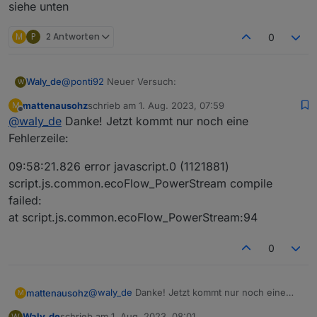
diesen TypeError..
siehe unten
PS: Ich habe die Seriennummer unkenntlich gemacht,
im log ist die richtige Seriennummer schon vorhanden.
M
P
2 Antworten
0
@
ponti92
Neuer Versuch:
Waly_de
W
mattenausohz
schrieb am
1. Aug. 2023, 07:59
M
siehe unten
zuletzt editiert von
Offline
@
waly_de
Danke! Jetzt kommt nur noch eine
Fehlerzeile:
09:58:21.826 error javascript.0 (1121881)
script.js.common.ecoFlow_PowerStream compile
failed:
at script.js.common.ecoFlow_PowerStream:94
0
@
waly_de
Danke! Jetzt kommt nur noch eine
mattenausohz
M
Fehlerzeile:
Waly_de
schrieb am
1. Aug. 2023, 08:01
W