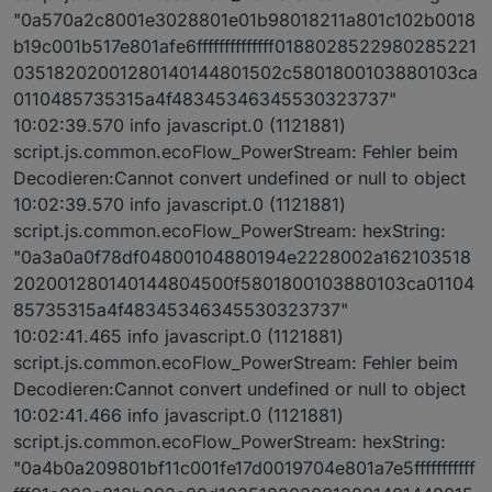
"0a570a2c8001e3028801e01b98018211a801c102b0018
b19c001b517e801afe6ffffffffffffff0188028522980285221
03518202001280140144801502c5801800103880103ca
0110485735315a4f48345346345530323737"
10:02:39.570 info javascript.0 (1121881)
script.js.common.ecoFlow_PowerStream: Fehler beim
Decodieren:Cannot convert undefined or null to object
10:02:39.570 info javascript.0 (1121881)
script.js.common.ecoFlow_PowerStream: hexString:
"0a3a0a0f78df04800104880194e2228002a162103518
202001280140144804500f5801800103880103ca01104
85735315a4f48345346345530323737"
10:02:41.465 info javascript.0 (1121881)
script.js.common.ecoFlow_PowerStream: Fehler beim
Decodieren:Cannot convert undefined or null to object
10:02:41.466 info javascript.0 (1121881)
script.js.common.ecoFlow_PowerStream: hexString:
"0a4b0a209801bf11c001fe17d0019704e801a7e5fffffffffff