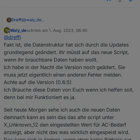
0
@
waly_de
Dreffi
D
Ich weiß nicht wie ich in diesem Forum sinnvoll ein Log
Waly_de
schrieb am
1. Aug. 2023, 06:40
W
per Nachricht verschicken kann.
Die neue Version des Scripts funktioniert bei mir
zuletzt editiert von
Offline
@
dreffi
weiterhin nicht. Gleiche Fehler wie bei ponti92.
Der Wert ToHome_Power scheint der Wert zu sein, der
Fakt ist, die Datenstruktur hat sich durch die Updates
in der App als eingespeiste Leistung angezeigt wird.
grundlegend geändert. Ihr müsst auf das neue Script,
Also das was in der Ansicht aus dem Powerstream
Nachtrag: für battPozOn/Off greife ich erstmal direkt auf
wenn Ihr brauchbare Daten haben wollt.
"rausgeht" bzw. vielleicht in die "anderen Verbraucher"
den Wert SOC der Delta 2 zu.
Ich habe in der Nacht die Version noch geädert. Sie
rein.
Problem: viele Werte werden derzeit mit dem alten Script
muss jetzt eigentlich einen anderen Fehler melden.
zeitweise gar nicht oder nur sehr selten aktualisiert.
Achte auf die Version (0.6.5)
Betroffen sind z.B. PV1_Power, PV2_Power und leider
Ich Brauche diese Daten von Euch wenn ich helfen soll,
auch Batt_Poz.
denn bei mir Funktioniert es ja.
Die Werte der Delta 2 werden sauber aktualisiert.
Ich vermute durch diese fehlende Aktualisierung
verschluckt sich dann die Logik, da mit alten
Seit heute Morgen sehe ich auch die neuen Daten
Einspeisesollwerten gerechnet wird.
demnach kann es sein das das alte script unter
Ich habe derzeit auch im alten Script (0.5.2)
X_Unknown_12 den eingestellten Wert für AC-Bedarf
ToHome_Power durch X_Unknown_12 ersetzt und es
anzeigt, aber nicht das was wirklich eingespeist wird.
regelt jetzt sauber.
X_Unknown_12 entspricht definitiv dem Wert, der in der
Das kann sich ja ändern, wenn eben keine Batterie zur