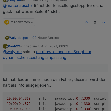
09:58:21.826 error javascript.0 (1121881)
zuletzt editiert von
Offline
@
mattenausohz
94 ist der Einstellungsstopp Bereich...
script.js.common.ecoFlow_PowerStream
compile failed:
guck mal was in Zeile 94 steht
at script.js.common.ecoFlow_PowerStream:94
M
2 Antworten
0
@
ponti92
Neuer Versuch:
Waly_de
W
Ponti92
schrieb am
1. Aug. 2023, 08:03
P
siehe unten
zuletzt editiert von
Offline
@
waly_de
said in
ecoflow-connector-Script zur
dynamischen Leistungsanpassung
:
Ich hab leider immer noch den Fehler, diesmal wird der
halt als info ausgegeben..
10
:
00
:
04
.869
	info	javascript
.0
 (
1330
) script.
j
10
:
00
:
04
.870
	info	javascript
.0
 (
1330
) script.
j
10
:
00
:
06
.903
	info	javascript
.0
 (
1330
) script.
j