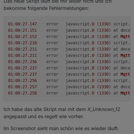
Das neue Skript läuft bei mir leider nicht und ich
bekomme folgende Fehlermeldungen:
01
:
00
:
27.147
	error	javascript
.0
 (
1330
) script.
j
01
:
00
:
27.151
	error	javascript
.0
 (
1330
) at decod
01
:
00
:
27.152
	error	javascript
.0
 (
1330
) at 
MqttC
01
:
00
:
27.210
	error	javascript
.0
 (
1330
) script.
j
01
:
00
:
27.211
	error	javascript
.0
 (
1330
) at decod
01
:
00
:
27.211
	error	javascript
.0
 (
1330
) at 
MqttC
01
:
00
:
27.236
	error	javascript
.0
 (
1330
) script.
j
01
:
00
:
27.237
	error	javascript
.0
 (
1330
) at decod
01
:
00
:
27.237
	error	javascript
.0
 (
1330
) at 
MqttC
01
:
00
:
27.256
	error	javascript
.0
 (
1330
) script.
j
01
:
00
:
27.257
	error	javascript
.0
 (
1330
) at decod
01
:
00
:
27.258
	error	javascript
.0
 (
1330
) at 
MqttC
Ich habe das alte Skript mal mit dem
X_Unknown_12
angepasst und es regelt wie vorher.
Im Screenshot sieht man schön wie es wieder läuft: