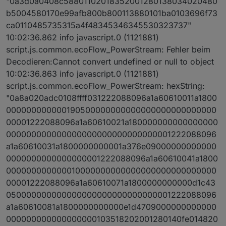
"0a3d0a0408c58801102018352001280138034020480
b5004580170e99afb800b800113880101ba0103696f73
ca0110485735315a4f48345346345530323737"
10:02:36.862 info javascript.0 (1121881)
script.js.common.ecoFlow_PowerStream: Fehler beim
Decodieren:Cannot convert undefined or null to object
10:02:36.863 info javascript.0 (1121881)
script.js.common.ecoFlow_PowerStream: hexString:
"0a8a020adc0108ffff031222088096a1a60610011a1800
000000000000190500000000000000000000000000
00001222088096a1a60610021a180000000000000000
000000000000000000000000000000001222088096
a1a60610031a1800000000001a376e09000000000000
0000000000000000001222088096a1a60610041a1800
000000000000010000000000000000000000000000
00001222088096a1a60610071a1800000000000d1c43
050000000000000000000000000000001222088096
a1a60610081a1800000000000e1d4709000000000000
000000000000000000103518202001280140fe014820