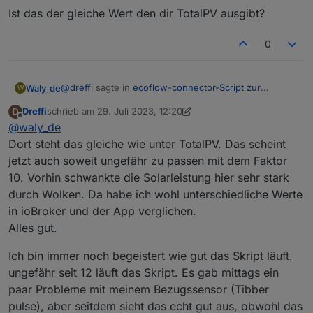
Ist das der gleiche Wert den dir TotalPV ausgibt?
0
@
dreffi
sagte in
ecoflow-connector-Script zur
Waly_de
W
dynamischen Leistungsanpassung
:
Dreffi
schrieb am
29. Juli 2023, 12:20
D
zuletzt editiert von Dreffi
Offline
@
waly_de
Ok, der Wert TotalPV scheint bei mir dann nicht
zustimmen. Dieser ist wird z.B. mit 1000
Dort steht das gleiche wie unter TotalPV. Das scheint
Der Faktor ist 10.
angezeigt, wobei die Leistung derzeit im Bereich
jetzt auch soweit ungefähr zu passen mit dem Faktor
1000 würde also 100W entsprechen. Bei 370W sollte
von 370W liegt (nur ein Powerstream).
10. Vorhin schwankte die Solarleistung hier sehr stark
also 3700 angezeigt werden.
hmm... kannst du bitte mal sehen, was in dem Wert
steht:
durch Wolken. Da habe ich wohl unterschiedliche Werte
0_userdata.0.ecoflow.app_device_property_XXXXXXX
Ist das der gleiche Wert den dir TotalPV ausgibt?
in ioBroker und der App verglichen.
XXXXXXXXXXXXXXX.data.item.meta.sumPV
Alles gut.
Ich bin immer noch begeistert wie gut das Skript läuft.
ungefähr seit 12 läuft das Skript. Es gab mittags ein
paar Probleme mit meinem Bezugssensor (Tibber
pulse), aber seitdem sieht das echt gut aus, obwohl das