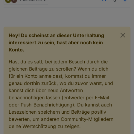
0
Das gleiche Verhalten habe ich gestern auch schon
beobachtet. Es tritt nur zeitweise auf. Anscheinend nur
bei sehr geringer Last.
Hey! Du scheinst an dieser Unterhaltung
interessiert zu sein, hast aber noch kein
Konto.
Keine große Sache, eher ein Schönheitsfehler.
Hast du es satt, bei jedem Besuch durch die
gleichen Beiträge zu scrollen? Wenn du dich
für ein Konto anmeldest, kommst du immer
genau dorthin zurück, wo du zuvor warst, und
kannst dich über neue Antworten
benachrichtigen lassen (entweder per E-Mail
oder Push-Benachrichtigung). Du kannst auch
Lesezeichen speichern und Beiträge positiv
bewerten, um anderen Community-Mitgliedern
deine Wertschätzung zu zeigen.