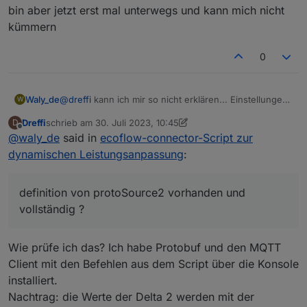
bin aber jetzt erst mal unterwegs und kann mich nicht
kümmern
0
@
dreffi
kann ich mir so nicht erklären... Einstellungen
Waly_de
W
gecheckt? alle vollständig ?
Dreffi
schrieb am
30. Juli 2023, 10:45
D
definition von protoSource2 vorhanden und
bin aber jetzt erst mal unterwegs und kann mich nicht
zuletzt editiert von Dreffi
Offline
@
waly_de
said in
ecoflow-connector-Script zur
vollständig ?
kümmern
sonst vielleicht noch mal ein stück log mit
dynamischen Leistungsanpassung
:
eingeschaltetem debug ..
definition von protoSource2 vorhanden und
vollständig ?
Wie prüfe ich das? Ich habe Protobuf und den MQTT
Client mit den Befehlen aus dem Script über die Konsole
installiert.
Nachtrag: die Werte der Delta 2 werden mit der