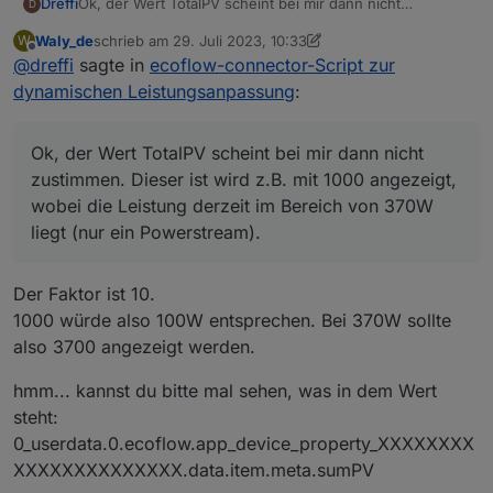
Ok, der Wert TotalPV scheint bei mir dann nicht
Dreffi
D
zustimmen. Dieser ist wird z.B. mit 1000 angezeigt,
Waly_de
schrieb am
29. Juli 2023, 10:33
W
wobei die Leistung derzeit im Bereich von 370W liegt
Egal, das ist erstmal für mich persönlich nicht wichtig.
zuletzt editiert von Waly_de
Offline
@
dreffi
sagte in
ecoflow-connector-Script zur
(nur ein Powerstream).
Ich lasse das erstmal ein paar Stunden laufen, beobachte
und werde dann sicher noch mal Fragen haben.
Dickes Dankeschön bis hier für das Teilen des Skriptes!
dynamischen Leistungsanpassung
:
Ok, der Wert TotalPV scheint bei mir dann nicht
zustimmen. Dieser ist wird z.B. mit 1000 angezeigt,
wobei die Leistung derzeit im Bereich von 370W
liegt (nur ein Powerstream).
Der Faktor ist 10.
1000 würde also 100W entsprechen. Bei 370W sollte
also 3700 angezeigt werden.
hmm... kannst du bitte mal sehen, was in dem Wert
steht:
0_userdata.0.ecoflow.app_device_property_XXXXXXXX
XXXXXXXXXXXXXX.data.item.meta.sumPV