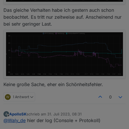
Das gleiche Verhalten habe ich gestern auch schon
beobachtet. Es tritt nur zeitweise auf. Anscheinend nur
bei sehr geringer Last.
Keine große Sache, eher ein Schönheitsfehler.
W
1 Antwort
0
ApolloSK
schrieb am
31. Juli 2023, 08:31
A
zuletzt editiert von
Offline
@
Waly_de
hier der log (Console + Protokoll)