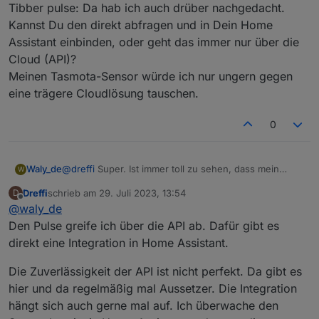
ioBroker und der App verglichen.
seitdem sieht das echt gut aus, obwohl das Script neben
Tibber pulse: Da hab ich auch drüber nachgedacht.
Alles gut.
meinem Verbrauch auch die Einspeisung des normalen
Kannst Du den direkt abfragen und in Dein Home
Balkonkraftwerks mit wegregeln muss. Hut ab!
Assistant einbinden, oder geht das immer nur über die
Cloud (API)?
Meinen Tasmota-Sensor würde ich nur ungern gegen
eine trägere Cloudlösung tauschen.
0
Waly_de
@
dreffi
Super. Ist immer toll zu sehen, dass mein
W
Zeug auch woanders funktioniert ;-)
Dreffi
schrieb am
29. Juli 2023, 13:54
D
Tibber pulse: Da hab ich auch drüber nachgedacht.
zuletzt editiert von
Offline
@
waly_de
Kannst Du den direkt abfragen und in Dein Home
Assistant einbinden, oder geht das immer nur über die
Den Pulse greife ich über die API ab. Dafür gibt es
Cloud (API)?
direkt eine Integration in Home Assistant.
Meinen Tasmota-Sensor würde ich nur ungern gegen
eine trägere Cloudlösung tauschen.
Die Zuverlässigkeit der API ist nicht perfekt. Da gibt es
hier und da regelmäßig mal Aussetzer. Die Integration
hängt sich auch gerne mal auf. Ich überwache den