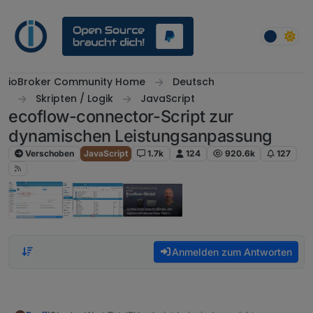
Weiter zum Inhalt
ioBroker Community Home
Deutsch
Skripten / Logik
JavaScript
ecoflow-connector-Script zur
dynamischen Leistungsanpassung
Verschoben
JavaScript
1.7k
124
920.6k
127
Anmelden zum Antworten