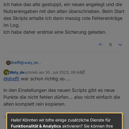
alle geändert. Aktuell steht der Wert in:
Ich habe das alte gestoppt, ein neues angelegt und die
0_userdata.0.ecoflow.app_device_property_XXXXXXX
Nutzereingaben mit den alten überschrieben. Beim Start
XXXXXXXXX.data.InverterHeartbeat.permanentWatts
des Skripts erhalte ich dann massig rote Fehlereinträge
im Log.
Ich habe daher erstmal eine Sicherung geladen.
0
Dreffi
@
waly_de
D
Sorry für die doofe Frage, aber wie tausche ich das
Waly_de
schrieb am
30. Juli 2023, 09:44
W
Skript am besten aus?
zuletzt editiert von Waly_de
Offline
@
dreffi
war schon richtig so....
Ich habe das alte gestoppt, ein neues angelegt und die
Nutzereingaben mit den alten überschrieben. Beim Start
In den Einstellungen des neuen Scripts gibt es neue
des Skripts erhalte ich dann massig rote Fehlereinträge
im Log.
Punkte die nicht fehlen dürfen... also nicht einfach die
Ich habe daher erstmal eine Sicherung geladen.
alten komplett rein kopieren.
...sonst brauch ich mal ein paar der Fehlermeldungen
Hallo! Könnten wir bitte einige zusätzliche Dienste für
Funktionalität & Analytics
aktivieren? Sie können Ihre
0