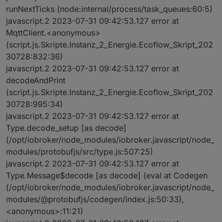
runNextTicks (node:internal/process/task_queues:60:5)
javascript.2 2023-07-31 09:42:53.127 error at
MqttClient.<anonymous>
(script.js.Skripte.Instanz_2_Energie.Ecoflow_Skript_202
30728:832:36)
javascript.2 2023-07-31 09:42:53.127 error at
decodeAndPrint
(script.js.Skripte.Instanz_2_Energie.Ecoflow_Skript_202
30728:995:34)
javascript.2 2023-07-31 09:42:53.127 error at
Type.decode_setup [as decode]
(/opt/iobroker/node_modules/iobroker.javascript/node_
modules/protobufjs/src/type.js:507:25)
javascript.2 2023-07-31 09:42:53.127 error at
Type.Message$decode [as decode] (eval at Codegen
(/opt/iobroker/node_modules/iobroker.javascript/node_
modules/@protobufjs/codegen/index.js:50:33),
<anonymous>:11:21)