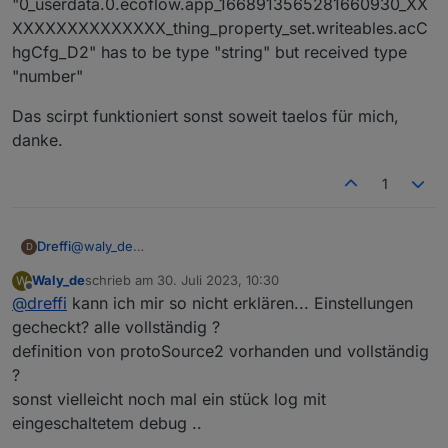
"0_userdata.0.ecoflow.app_1668913565281660930_XX
XXXXXXXXXXXXXX_thing_property_set.writeables.acC
hgCfg_D2" has to be type "string" but received type
"number"
Das scirpt funktioniert sonst soweit taelos für mich,
danke.
1
@
waly_de
Dreffi
D
Fehlermeldungen nach Start des Scripts in Version 0.6.2:
Waly_de
schrieb am
30. Juli 2023, 10:30
W
zuletzt editiert von
Spoiler
Offline
@
dreffi
kann ich mir so nicht erklären... Einstellungen
gecheckt? alle vollständig ?
definition von protoSource2 vorhanden und vollständig
?
sonst vielleicht noch mal ein stück log mit
eingeschaltetem debug ..