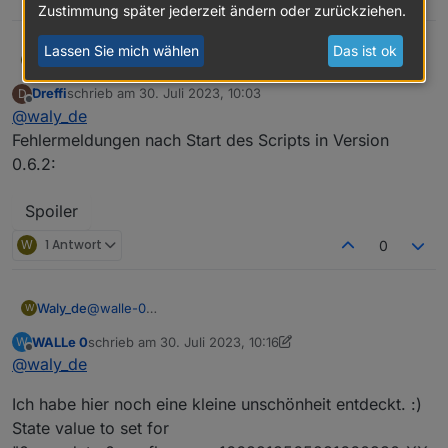
Zustimmung später jederzeit ändern oder zurückziehen.
Lassen Sie mich wählen
Das ist ok
@
dreffi
war schon richtig so....
Waly_de
W
Dreffi
schrieb am
30. Juli 2023, 10:03
D
In den Einstellungen des neuen Scripts gibt es neue
zuletzt editiert von
Offline
@
waly_de
Punkte die nicht fehlen dürfen... also nicht einfach die
alten komplett rein kopieren.
...sonst brauch ich mal ein paar der Fehlermeldungen
Fehlermeldungen nach Start des Scripts in Version
0.6.2:
Spoiler
W
1 Antwort
0
@
walle-0
Waly_de
W
Dann probier es mal aus:
WALLe 0
schrieb am
30. Juli 2023, 10:16
W
zuletzt editiert von WALLe 0
Offline
@
waly_de
VG Markus
Ich habe hier noch eine kleine unschönheit entdeckt. :)
State value to set for