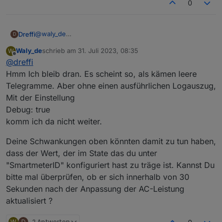
0
@
waly_de
Dreffi
D
Seit ungefähr 16:00 hat es bei mir mit dem alten Script
Waly_de
schrieb am
31. Juli 2023, 08:35
W
wieder makellos bis in die Nacht funktioniert, trotz der
Ergänzung:
zuletzt editiert von
Offline
@
dreffi
Updates.
Auch heute morgen hat es ebenfalls wieder mit der
Regelung begonnen. Es kommt allerdings nicht so viel
Hmm Ich bleib dran. Es scheint so, als kämen leere
AC-Leistung raus wie sie sollte. Eingestellt ist Restbezug
Telegramme. Aber ohne einen ausführlichen Logauszug,
von 10W. Mit den Verlusten etc. müssten ungefähr 16W
Mit der Einstellung
rauskommen, es bleibt aber bei einem Bezug von eher
Debug: true
80W. Sobald der Powerstream über das Script mehr bzw.
die richtige Leistung freigibt, wird diese gleich wieder
komm ich da nicht weiter.
runter geregelt. Ich habe dazu die tatsächlichen Werte in
Home Assistant mit den jeweiligen Objekten in ioBroker
Deine Schwankungen oben könnten damit zu tun haben,
beobachtet. Diese laufen absolut synchron.
dass der Wert, der im State das du unter
"SmartmeterID" konfiguriert hast zu träge ist. Kannst Du
bitte mal überprüfen, ob er sich innerhalb von 30
Sekunden nach der Anpassung der AC-Leistung
aktualisiert ?
W
D
2 Antworten