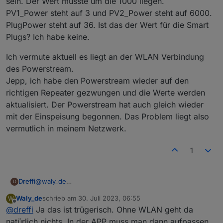
sein. Der Wert müsste um die 1000 liegen.
PV1_Power steht auf 3 und PV2_Power steht auf 6000.
PlugPower steht auf 36. Ist das der Wert für die Smart
Plugs? Ich habe keine.
Ich vermute aktuell es liegt an der WLAN Verbindung
des Powerstream.
Jepp, ich habe den Powerstream wieder auf den
richtigen Repeater gezwungen und die Werte werden
aktualisiert. Der Powerstream hat auch gleich wieder
mit der Einspeisung begonnen. Das Problem liegt also
vermutlich in meinem Netzwerk.
1
@
waly_de
Dreffi
D
Ich kann das noch nicht genau sagen. Ab ca. 16:00 hat
Waly_de
schrieb am
30. Juli 2023, 06:55
W
sich die Einspeiseleistung des Powerstream nicht mehr
Abends schien es dann andauernd auszusetzen. Es
zuletzt editiert von
Offline
@
dreffi
Ja das ist trügerisch. Ohne WLAN geht da
geändert und der Netzbezug ging damit teilweise ins
kann aber auch sein, dass da andere Probleme mit
Negative (Einspeisung). Gegen 17:30 habe ich das
reingespielt haben. Es gab gestern reichlich Updates bei
Zur Klarstellung: das Skript läuft weiter und die Objekte
natürlich nichts. In der APP muss man dann aufpassen,