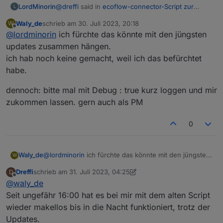
@
dreffi
said in
ecoflow-connector-Script zur
LordMinorin
L
dynamischen Leistungsanpassung
:
Waly_de
schrieb am
30. Juli 2023, 20:18
W
zuletzt editiert von
Offline
@
lordminorin
ich fürchte das könnte mit den jüngsten
@
waly_de
said in
ecoflow-connector-Script
zur dynamischen Leistungsanpassung
:
updates zusammen hängen.
Hab seid heute dasselbe Problem
ich hab noch keine gemacht, weil ich das befürchtet
Hatte mal die neue Version reigeschrieben.
definition von protoSource2 vorhanden
habe.
Bekomme auch lauter Fehler, ausser ich
Mit der vorherigen Version des Scriptes geht es
und vollständig ?
kommentiere den PowerStream aus.
auch nicht mehr, es werden nur keine Fehler
geschrieben, sondern die Werte einfach nicht
dennoch: bitte mal mit Debug : true kurz loggen und mir
mehr aktualisiert.
zukommen lassen. gern auch als PM
Wie prüfe ich das? Ich habe Protobuf und
den MQTT Client mit den Befehlen aus dem
Script über die Konsole installiert.
0
Nachtrag: die Werte der Delta 2 werden mit
der aktuellen Version des Scripts aktualisiert.
Die Werte des Powerstreams bekommt er
@
lordminorin
ich fürchte das könnte mit den jüngsten
Waly_de
W
anscheinend nicht decodiert.
updates zusammen hängen.
Dreffi
schrieb am
31. Juli 2023, 04:25
D
ich hab noch keine gemacht, weil ich das befürchtet
dennoch: bitte mal mit Debug : true kurz loggen und
zuletzt editiert von Dreffi
Offline
@
waly_de
habe.
mir zukommen lassen. gern auch als PM
Seit ungefähr 16:00 hat es bei mir mit dem alten Script
wieder makellos bis in die Nacht funktioniert, trotz der
Updates.