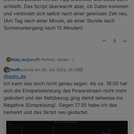
schließt. Das Script überwacht aber, ob Daten kommen
und verbindet sich selbst nach einer gewissen Zeit neu.
(Am Tag nach einer Minute, ab einer Stunde nach
Sonnenuntergang nach 15 Minuten)
0
@
dreffi
Perfekt, danke :-)
Waly_de
W
Dreffi
schrieb am
30. Juli 2023, 05:29
D
Wie lange waren denn die Hänger? Und gab es dazu
zuletzt editiert von Dreffi
Offline
@
waly_de
Log-Ausgaben?
Es ist so, dass der MQTT aufhört Daten zu senden,
Ich kann das noch nicht genau sagen. Ab ca. 16:00 hat
wenn Du parallel mit der App arbeitest, und diese
sich die Einspeiseleistung des Powerstream nicht mehr
dann schließt. Das Script überwacht aber, ob Daten
geändert und der Netzbezug ging damit teilweise ins
kommen und verbindet sich selbst nach einer
Negative (Einspeisung). Gegen 17:30 habe ich das
gewissen Zeit neu. (Am Tag nach einer Minute, ab
einer Stunde nach Sonnenuntergang nach 15
bemerkt und das Skript neu gestartet.
Minuten)