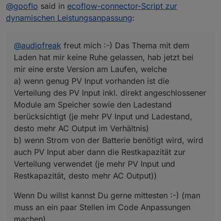
Offline
@
gooflo
said in
ecoflow-connector-Script zur
a) wenn genug PV Input vorhanden ist die Verteilung
muss an ein paar Stellen im Code Anpassungen
des PV Input inkl. direkt angeschlossener Module am
machen)
dynamischen Leistungsanpassung
:
Speicher sowie den Ladestand berücksichtigt (je mehr
PV Input und Ladestand, desto mehr AC Output im
Verhältnis)
@
audiofreak
freut mich :-) Das Thema mit dem
b) wenn Strom von der Batterie benötigt wird, wird
Laden hat mir keine Ruhe gelassen, hab jetzt bei
auch PV Input aber dann die Restkapazität zur
mir eine erste Version am Laufen, welche
Verteilung verwendet (je mehr PV Input und
a) wenn genug PV Input vorhanden ist die
Restkapazität, desto mehr AC Output))
Verteilung des PV Input inkl. direkt angeschlossener
Module am Speicher sowie den Ladestand
berücksichtigt (je mehr PV Input und Ladestand,
desto mehr AC Output im Verhältnis)
b) wenn Strom von der Batterie benötigt wird, wird
auch PV Input aber dann die Restkapazität zur
Verteilung verwendet (je mehr PV Input und
Restkapazität, desto mehr AC Output))
Wenn Du willst kannst Du gerne mittesten :-) (man
muss an ein paar Stellen im Code Anpassungen
machen)