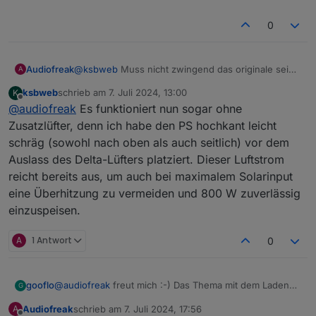
PV Input und Ladestand, desto mehr AC Output im
Verhältnis)
0
b) wenn Strom von der Batterie benötigt wird, wird
auch PV Input aber dann die Restkapazität zur
Verteilung verwendet (je mehr PV Input und
Restkapazität, desto mehr AC Output))
Audiofreak
@
ksbweb
Muss nicht zwingend das originale sein,
A
meiner steht vertikal 24/7 von einem alten PC
ksbweb
schrieb am
7. Juli 2024, 13:00
K
Lüfter 12V/0.2A gekühlt.
zuletzt editiert von
Offline
@
audiofreak
Es funktioniert nun sogar ohne
Der Wechselrichter wird nur noch Handwarm.
Zusatzlüfter, denn ich habe den PS hochkant leicht
schräg (sowohl nach oben als auch seitlich) vor dem
Auslass des Delta-Lüfters platziert. Dieser Luftstrom
reicht bereits aus, um auch bei maximalem Solarinput
eine Überhitzung zu vermeiden und 800 W zuverlässig
einzuspeisen.
A
1 Antwort
0
@
audiofreak
freut mich :-) Das Thema mit dem Laden
gooflo
G
hat mir keine Ruhe gelassen, hab jetzt bei mir eine erste
Audiofreak
schrieb am
7. Juli 2024, 17:56
A
Version am Laufen, welche
Wenn Du willst kannst Du gerne mittesten :-) (man
zuletzt editiert von