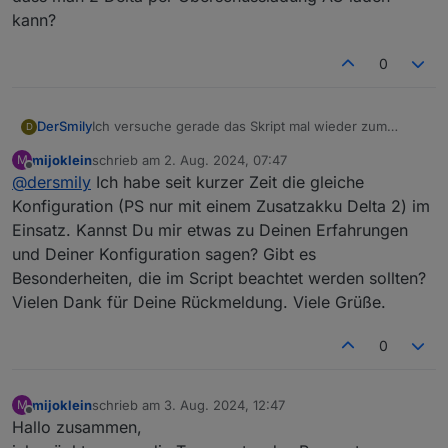
kann?
0
Ich versuche gerade das Skript mal wieder zum
DerSmily
D
Laufen zu bringen:
mijoklein
schrieb am
2. Aug. 2024, 07:47
M
Wie bekomme ich diesen Fehler weg?
zuletzt editiert von
Offline
@
dersmily
Ich habe seit kurzer Zeit die gleiche
javascript.0 11:31:21.934 info script.js.Ecoflow.DL:
Fehler beim Abrufen des niedrigsten Werts: timeout
Zur Info vielleicht: Ich habe eine PS und nur einen
Konfiguration (PS nur mit einem Zusatzakku Delta 2) im
javascript.0 11:31:36.912 info script.js.Ecoflow.DL:
Zusatzakku Delta
Einsatz. Kannst Du mir etwas zu Deinen Erfahrungen
getLowestValue-error: timeout
und Deiner Konfiguration sagen? Gibt es
Besonderheiten, die im Script beachtet werden sollten?
Vielen Dank für Deine Rückmeldung. Viele Grüße.
0
mijoklein
schrieb am
3. Aug. 2024, 12:47
M
zuletzt editiert von
Offline
Hallo zusammen,