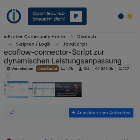
Weiter zum Inhalt
ioBroker Community Home
Deutsch
Skripten / Logik
JavaScript
ecoflow-connector-Script zur
dynamischen Leistungsanpassung
Verschoben
JavaScript
1.7k
124
921.0k
127
Anmelden zum Antworten