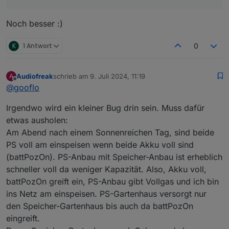
Noch besser :)
K
1 Antwort
0
Audiofreak
schrieb am
9. Juli 2024, 11:19
A
zuletzt editiert von
Offline
@
gooflo
Irgendwo wird ein kleiner Bug drin sein. Muss dafür
etwas ausholen:
Am Abend nach einem Sonnenreichen Tag, sind beide
PS voll am einspeisen wenn beide Akku voll sind
(battPozOn). PS-Anbau mit Speicher-Anbau ist erheblich
schneller voll da weniger Kapazität. Also, Akku voll,
battPozOn greift ein, PS-Anbau gibt Vollgas und ich bin
ins Netz am einspeisen. PS-Gartenhaus versorgt nur
den Speicher-Gartenhaus bis auch da battPozOn
eingreift.