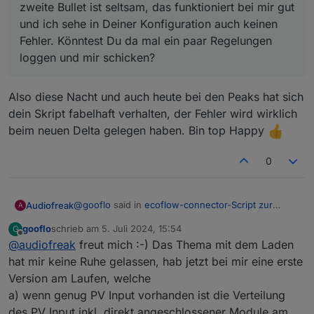
zweite Bullet ist seltsam, das funktioniert bei mir gut
und ich sehe in Deiner Konfiguration auch keinen
Fehler. Könntest Du da mal ein paar Regelungen
loggen und mir schicken?
Also diese Nacht und auch heute bei den Peaks hat sich
dein Skript fabelhaft verhalten, der Fehler wird wirklich
beim neuen Delta gelegen haben. Bin top Happy
0
@
gooflo
said in
ecoflow-connector-Script zur
Audiofreak
A
dynamischen Leistungsanpassung
:
gooflo
schrieb am
5. Juli 2024, 15:54
G
zuletzt editiert von
Offline
@
audiofreak
freut mich :-) Das Thema mit dem Laden
@
audiofreak
beim Laden macht das Skript
keine Unterscheidung, alle Anpassungen für
hat mir keine Ruhe gelassen, hab jetzt bei mir eine erste
Also diese Nacht und auch heute bei den Peaks hat
Akkukapazität beziehen sich auf das
Ent
laden!
Version am Laufen, welche
sich dein Skript fabelhaft verhalten, der Fehler wird
Damit ist der erste und dritte Bullet erklärt. Der
a) wenn genug PV Input vorhanden ist die Verteilung
wirklich beim neuen Delta gelegen haben. Bin top
zweite Bullet ist seltsam, das funktioniert bei
Happy
mir gut und ich sehe in Deiner Konfiguration
des PV Input inkl. direkt angeschlossener Module am