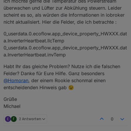
ich möchte gerne die Temperatur des Powerstream
überwachen und Lüfter zur Abkühlung steuern. Leider
scheint es so, als würden die Informationen in iobroker
nicht aktualisiert. Hier die Felder, die ich betrachte :
0_userdata.0.ecoflow.app_device_property_HWXXX.dat
a.InverterHeartbeat.llcTemp
0_userdata.0.ecoflow.app_device_property_HWXXX.dat
a.InverterHeartbeat.invTemp
Habt Ihr das gleiche Problem? Nutze ich die falschen
Felder? Danke für Eure Hilfe. Ganz besonders
@
Homoran
, der einem Rookie schonmal einen
entscheidenden Hinweis gab 😉
Grüße
Michael
E
F
2 Antworten
0