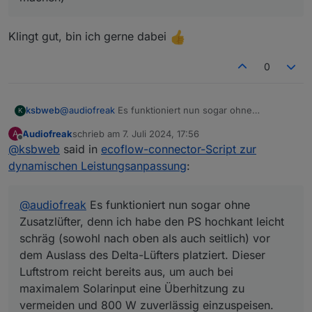
Klingt gut, bin ich gerne dabei
0
ksbweb
@
audiofreak
Es funktioniert nun sogar ohne
K
Zusatzlüfter, denn ich habe den PS hochkant leicht
Audiofreak
schrieb am
7. Juli 2024, 17:56
A
schräg (sowohl nach oben als auch seitlich) vor dem
zuletzt editiert von
Offline
@
ksbweb
said in
ecoflow-connector-Script zur
Auslass des Delta-Lüfters platziert. Dieser Luftstrom
reicht bereits aus, um auch bei maximalem Solarinput
dynamischen Leistungsanpassung
:
eine Überhitzung zu vermeiden und 800 W
zuverlässig einzuspeisen.
@
audiofreak
Es funktioniert nun sogar ohne
Zusatzlüfter, denn ich habe den PS hochkant leicht
schräg (sowohl nach oben als auch seitlich) vor
dem Auslass des Delta-Lüfters platziert. Dieser
Luftstrom reicht bereits aus, um auch bei
maximalem Solarinput eine Überhitzung zu
vermeiden und 800 W zuverlässig einzuspeisen.