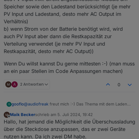
auch keinen Fehler. Könntest Du da mal ein
Speicher sowie den Ladestand berücksichtigt (je mehr
paar Regelungen loggen und mir schicken?
PV Input und Ladestand, desto mehr AC Output im
Verhältnis)
b) wenn Strom von der Batterie benötigt wird, wird
auch PV Input aber dann die Restkapazität zur
Verteilung verwendet (je mehr PV Input und
Restkapazität, desto mehr AC Output))
Wenn Du willst kannst Du gerne mittesten :-) (man muss
an ein paar Stellen im Code Anpassungen machen)
A
2 Antworten
0
@
audiofreak
freut mich :-) Das Thema mit dem Laden
gooflo
G
hat mir keine Ruhe gelassen, hab jetzt bei mir eine erste
Maik Becker
schrieb am
5. Juli 2024, 19:42
Version am Laufen, welche
Wenn Du willst kannst Du gerne mittesten :-) (man
zuletzt editiert von
Offline
Hallo, hat jemand die Möglichkeit die Überschussladung
a) wenn genug PV Input vorhanden ist die Verteilung
muss an ein paar Stellen im Code Anpassungen
des PV Input inkl. direkt angeschlossener Module am
machen)
über die Steckdose anzupassen, das er zwei Geräte
Speicher sowie den Ladestand berücksichtigt (je mehr
nutzen kann. Da ich zwei DM habe.