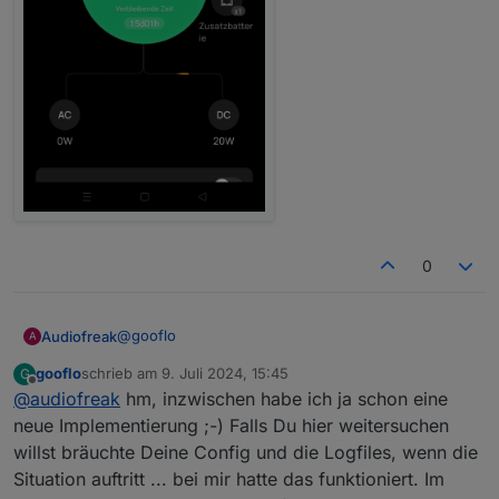
0
@
gooflo
Audiofreak
A
gooflo
schrieb am
9. Juli 2024, 15:45
G
Irgendwo wird ein kleiner Bug drin sein. Muss
zuletzt editiert von
Offline
@
audiofreak
hm, inzwischen habe ich ja schon eine
dafür etwas ausholen:
Am Abend nach einem Sonnenreichen Tag, sind
Nun das "Problem" am Abend ohne Sonne
neue Implementierung ;-) Falls Du hier weitersuchen
beide PS voll am einspeisen wenn beide Akku voll
Ist: Speicher-Gartenhaus 100%, Speicher-Anbau ca.
willst bräuchte Deine Config und die Logfiles, wenn die
sind (battPozOn). PS-Anbau mit Speicher-Anbau ist
90%.
Situation auftritt ... bei mir hatte das funktioniert. Im
erheblich schneller voll da weniger Kapazität. Also,
Nur PS-Anbau speist ein, PS-Gartenhaus "schläft"