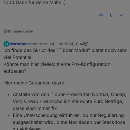
1000 Dank für deine Mühe :)
0
15 Tagen später
Mortarvan
schrieb am
24. Juli 2024, 11:44
M
zuletzt editiert von Mortarvan
Offline
Ich finde das Skript des "Tibber Modul" bietet noch sehr
viel Potential!
Könnte man hier vielleicht eine Pro-Konfiguration
aufbauen?
Hier meine Gedanken dazu:
Anstelle von den Tibber-Preisstufen Normal, Cheap,
Very Cheap - wünsche ich mir echte Euro Beträge,
diese sind immer fix
Eine Unterscheidung einführen, ob nur Regulierung
ausgeschaltet wird, ohne Nachladen per Steckdose
zu aktivieren