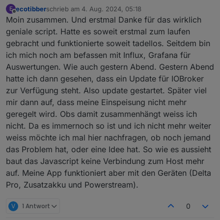
ecotibber
schrieb am
4. Aug. 2024, 05:18
E
zuletzt editiert von
Offline
Moin zusammen. Und erstmal Danke für das wirklich
geniale script. Hatte es soweit erstmal zum laufen
gebracht und funktionierte soweit tadellos. Seitdem bin
ich mich noch am befassen mit Influx, Grafana für
Auswertungen. Wie auch gestern Abend. Gestern Abend
hatte ich dann gesehen, dass ein Update für IOBroker
zur Verfügung steht. Also update gestartet. Später viel
mir dann auf, dass meine Einspeisung nicht mehr
geregelt wird. Obs damit zusammenhängt weiss ich
nicht. Da es immernoch so ist und ich nicht mehr weiter
weiss möchte ich mal hier nachfragen, ob noch jemand
das Problem hat, oder eine Idee hat. So wie es aussieht
baut das Javascript keine Verbindung zum Host mehr
auf. Meine App funktioniert aber mit den Geräten (Delta
Pro, Zusatzakku und Powerstream).
V
1 Antwort
0