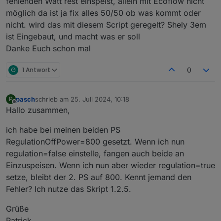
fehlenden Watt rest einspeist, allein mit Ecoflow nicht
möglich da ist ja fix alles 50/50 ob was kommt oder
nicht. wird das mit diesem Script geregelt? Shely 3em
ist Eingebaut, und macht was er soll
Danke Euch schon mal
G
1 Antwort
0
pasch
schrieb am
25. Juli 2024, 10:18
P
zuletzt editiert von
Offline
Hallo zusammen,
ich habe bei meinen beiden PS
RegulationOffPower=800 gesetzt. Wenn ich nun
regulation=false einstelle, fangen auch beide an
Einzuspeisen. Wenn ich nun aber wieder regulation=true
setze, bleibt der 2. PS auf 800. Kennt jemand den
Fehler? Ich nutze das Skript 1.2.5.
Grüße
Patrick