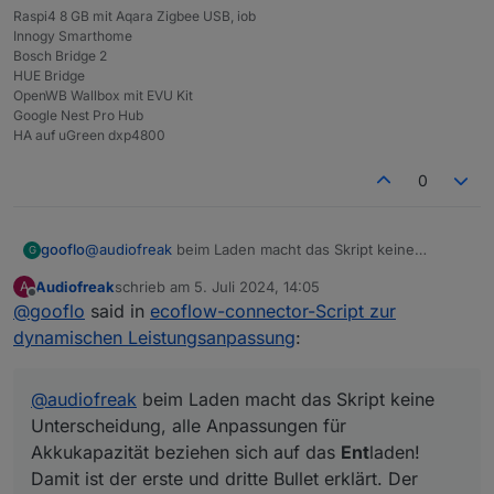
Raspi4 8 GB mit Aqara Zigbee USB, iob
Innogy Smarthome
Bosch Bridge 2
HUE Bridge
OpenWB Wallbox mit EVU Kit
Google Nest Pro Hub
HA auf uGreen dxp4800
0
gooflo
@
audiofreak
beim Laden macht das Skript keine
G
Unterscheidung, alle Anpassungen für Akkukapazität
Audiofreak
schrieb am
5. Juli 2024, 14:05
A
beziehen sich auf das
Ent
laden! Damit ist der erste und
zuletzt editiert von
Offline
@
gooflo
said in
ecoflow-connector-Script zur
dritte Bullet erklärt. Der zweite Bullet ist seltsam, das
funktioniert bei mir gut und ich sehe in Deiner
dynamischen Leistungsanpassung
:
Konfiguration auch keinen Fehler. Könntest Du da mal
ein paar Regelungen loggen und mir schicken?
@
audiofreak
beim Laden macht das Skript keine
Unterscheidung, alle Anpassungen für
Akkukapazität beziehen sich auf das
Ent
laden!
Damit ist der erste und dritte Bullet erklärt. Der