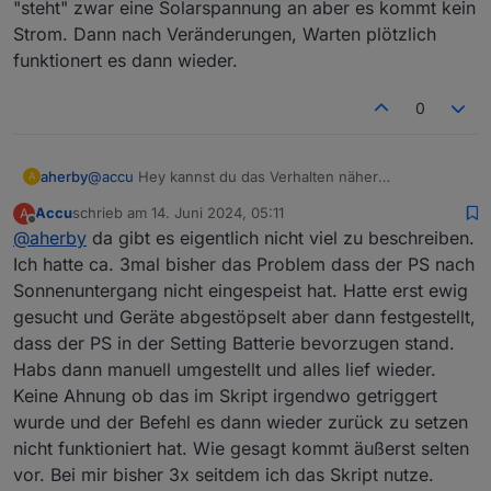
"steht" zwar eine Solarspannung an aber es kommt kein
Strom. Dann nach Veränderungen, Warten plötzlich
funktionert es dann wieder.
0
aherby
@
accu
Hey kannst du das Verhalten näher
A
beschreiben? Ich habe auch etwas das Gefühl das
Accu
schrieb am
14. Juni 2024, 05:11
A
abends nicht mehr alles so funktioniert wie es soll.
zuletzt editiert von
Offline
@
aherby
da gibt es eigentlich nicht viel zu beschreiben.
Durch meinen Aufbau sollte eigentlich auch bis
Mitternacht odr länger quasi über Solar eingespeißt
Ich hatte ca. 3mal bisher das Problem dass der PS nach
werden. Aber hin und wieder "steht" zwar eine
Sonnenuntergang nicht eingespeist hat. Hatte erst ewig
Solarspannung an aber es kommt kein Strom. Dann
gesucht und Geräte abgestöpselt aber dann festgestellt,
nach Veränderungen, Warten plötzlich funktionert es
dass der PS in der Setting Batterie bevorzugen stand.
dann wieder.
Habs dann manuell umgestellt und alles lief wieder.
Keine Ahnung ob das im Skript irgendwo getriggert
wurde und der Befehl es dann wieder zurück zu setzen
nicht funktioniert hat. Wie gesagt kommt äußerst selten
vor. Bei mir bisher 3x seitdem ich das Skript nutze.