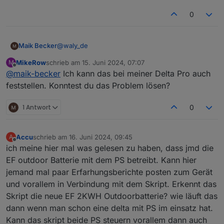
0
@
waly_de
Maik Becker
MikeRow
schrieb am
15. Juni 2024, 07:07
M
Hallo,
zuletzt editiert von
Offline
@
maik-becker
Ich kann das bei meiner Delta Pro auch
0_userdata.0.ecoflow.app_1765798xxx_DCEBF8ZF
feststellen. Konntest du das Problem lösen?
Axxxxx_thing_property_set.writeables.slowChgPo
wer sollte ja auch zum regeln der
Da wenn ich den gleichen Wert ecoflow-
1 Antwort
0
Ladegeschwindigkeit sein. Auch wenn ich diesen
mqtt.0.xxxxx.inv.cfgSlowChgWatts ändere, ist
manuell ändere, wird es im der App nicht
dieser sofort in der App, sichtbar und angepasst.
PS: ich arbeite mit dem Zwischenschalter, ich
geändert, da scheint es irgend ein Problem
hatte vorher die Delta Max da, lief alles ohne
Accu
schrieb am
16. Juni 2024, 09:45
A
zugeben.
zuletzt editiert von
Probleme.
danke für die hilfe.
Offline
ich meine hier mal was gelesen zu haben, dass jmd die
EF outdoor Batterie mit dem PS betreibt. Kann hier
jemand mal paar Erfarhungsberichte posten zum Gerät
und vorallem in Verbindung mit dem Skript. Erkennt das
Skript die neue EF 2KWH Outdoorbatterie? wie läuft das
dann wenn man schon eine delta mit PS im einsatz hat.
Kann das skript beide PS steuern vorallem dann auch