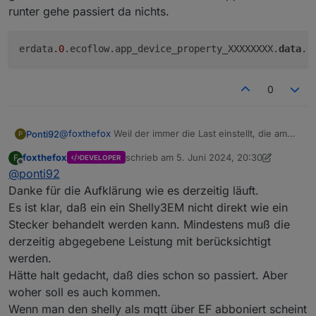
runter gehe passiert da nichts.
erdata
.0
.ecoflow.app_device_property_XXXXXXXX.
data
0
@
foxthefox
Weil der immer die Last einstellt, die am
Ponti92
P
Shelly 3em anzeigt, einstellt. Bei manchen springt es
foxthefox
schrieb am
5. Juni 2024, 20:30
F
DEVELOPER
auch von kompletter Deckung des Hausbedarfs (shelly
Hier ist das log als ich es eingeschaltet habe:
zuletzt editiert von foxthefox
6. Mai 2024, 
Offline
@
ponti92
= 0W) zu 100-200W Grundbedarf.
Da ja der Shelly normalerweise den Gesamtverbrauch
Danke für die Aufklärung wie es derzeitig läuft.
Spoiler
des Hauses misst, darf Ecoflow da nicht die Daten so
Es ist klar, daß ein ein Shelly3EM nicht direkt wie ein
behandeln wie einen Smartplug. Das tun sie aber
Stecker behandelt werden kann. Mindestens muß die
zurzeit und dann kann es entweder hin und her
Und hier beim Ausschalten:
derzeitig abgegebene Leistung mit berücksichtigt
pendeln, oder wie bei mir sich bei der Hälfte des
Verbrauchs einpendeln.
werden.
Spoiler
Z.b. Shelly zeigt 80W an, Ecoflow speist 80W ein, da
Hätte halt gedacht, daß dies schon so passiert. Aber
einfach der Wert vom Shelly übernommen wird.
woher soll es auch kommen.
Grundlast ist aber 160W, sprich Ecoflow kann nur die
Weiß nicht ob da was dabei ist, da ziemlich viele
Wenn man den shelly als mqtt über EF abboniert scheint
Hälfte der geforderten Leistung bedienen.
EInträge in wenigen Sekunden kommen..