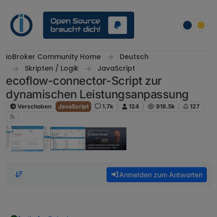
Weiter zum Inhalt
ioBroker Community Home
Deutsch
Skripten / Logik
JavaScript
ecoflow-connector-Script zur
dynamischen Leistungsanpassung
Verschoben
JavaScript
1.7k
124
918.5k
127
Anmelden zum Antworten