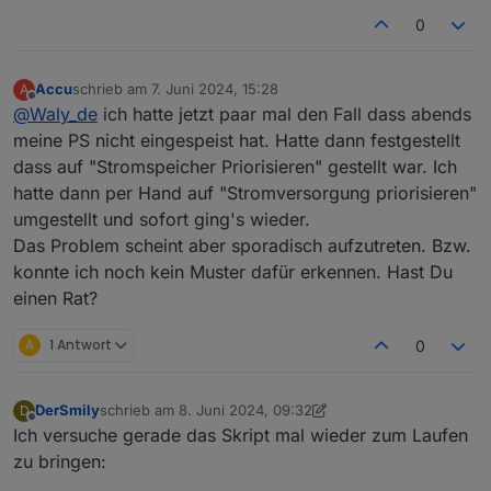
die AC Ladeleistung in Abhängigkeit vom Hausstrom
Speciher voll DANN schalte Überschussladung auf TRUE.
man den Überschussladeparameter umsetzt.
0
verbrauch.
Accu
schrieb am
7. Juni 2024, 15:28
A
zuletzt editiert von
Offline
@
Waly_de
ich hatte jetzt paar mal den Fall dass abends
meine PS nicht eingespeist hat. Hatte dann festgestellt
dass auf "Stromspeicher Priorisieren" gestellt war. Ich
hatte dann per Hand auf "Stromversorgung priorisieren"
umgestellt und sofort ging's wieder.
Das Problem scheint aber sporadisch aufzutreten. Bzw.
konnte ich noch kein Muster dafür erkennen. Hast Du
einen Rat?
A
1 Antwort
0
DerSmily
schrieb am
8. Juni 2024, 09:32
D
zuletzt editiert von DerSmily
6. Aug. 2024, 11:32
Offline
Ich versuche gerade das Skript mal wieder zum Laufen
zu bringen: