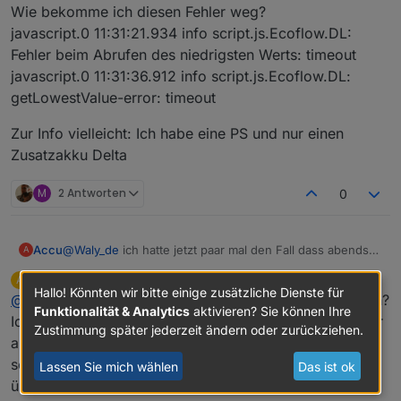
Wie bekomme ich diesen Fehler weg?
javascript.0 11:31:21.934 info script.js.Ecoflow.DL:
Fehler beim Abrufen des niedrigsten Werts: timeout
javascript.0 11:31:36.912 info script.js.Ecoflow.DL:
getLowestValue-error: timeout
Zur Info vielleicht: Ich habe eine PS und nur einen
Zusatzakku Delta
M
2 Antworten
0
Accu
@
Waly_de
ich hatte jetzt paar mal den Fall dass abends
A
meine PS nicht eingespeist hat. Hatte dann festgestellt
aherby
schrieb am
11. Juni 2024, 20:24
A
dass auf "Stromspeicher Priorisieren" gestellt war. Ich
zuletzt editiert von
Hallo! Könnten wir bitte einige zusätzliche Dienste für
Offline
@
accu
Hey kannst du das Verhalten näher beschreiben?
hatte dann per Hand auf "Stromversorgung priorisieren"
Funktionalität & Analytics
aktivieren? Sie können Ihre
umgestellt und sofort ging's wieder.
Ich habe auch etwas das Gefühl das abends nicht mehr
Zustimmung später jederzeit ändern oder zurückziehen.
Das Problem scheint aber sporadisch aufzutreten. Bzw.
alles so funktioniert wie es soll. Durch meinen Aufbau
konnte ich noch kein Muster dafür erkennen. Hast Du
sollte eigentlich auch bis Mitternacht odr länger quasi
Lassen Sie mich wählen
Das ist ok
einen Rat?
über Solar eingespeißt werden. Aber hin und wieder