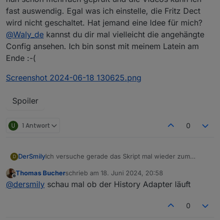
fast auswendig. Egal was ich einstelle, die Fritz Dect
wird nicht geschaltet. Hat jemand eine Idee für mich?
@
Waly_de
kannst du dir mal vielleicht die angehängte
Config ansehen. Ich bin sonst mit meinem Latein am
Ende :-(
Screenshot 2024-06-18 130625.png
Spoiler
U
1 Antwort
0
Ich versuche gerade das Skript mal wieder zum
DerSmily
D
Laufen zu bringen:
Thomas Bucher
schrieb am
18. Juni 2024, 20:58
Wie bekomme ich diesen Fehler weg?
zuletzt editiert von
Offline
@
dersmily
schau mal ob der History Adapter läuft
javascript.0 11:31:21.934 info script.js.Ecoflow.DL:
Fehler beim Abrufen des niedrigsten Werts: timeout
Zur Info vielleicht: Ich habe eine PS und nur einen
javascript.0 11:31:36.912 info script.js.Ecoflow.DL:
Zusatzakku Delta
0
getLowestValue-error: timeout