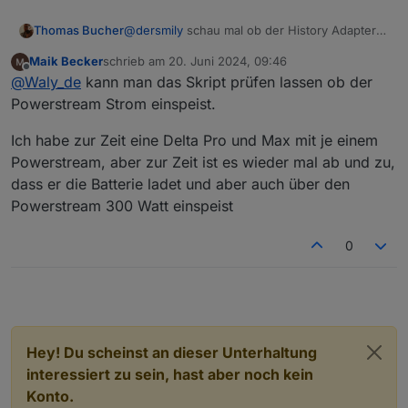
Thomas Bucher
@
dersmily
schau mal ob der History Adapter
läuft
Maik Becker
schrieb am
20. Juni 2024, 09:46
zuletzt editiert von
Offline
@
Waly_de
kann man das Skript prüfen lassen ob der
Powerstream Strom einspeist.
Ich habe zur Zeit eine Delta Pro und Max mit je einem
Powerstream, aber zur Zeit ist es wieder mal ab und zu,
dass er die Batterie ladet und aber auch über den
Powerstream 300 Watt einspeist
0
Hey! Du scheinst an dieser Unterhaltung
interessiert zu sein, hast aber noch kein
Konto.