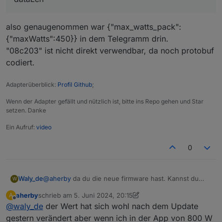
also genaugenommen war {"max_watts_pack":
{"maxWatts":450}} in dem Telegramm drin.
"08c203" ist nicht direkt verwendbar, da noch protobuf
codiert.
Adapterüberblick:
Profil Github
;
Wenn der Adapter gefällt und nützlich ist, bitte ins Repo gehen und Star
setzen. Danke
Ein Aufruf:
video
0
@
aherby
da du die neue firmware hast. Kannst du
Waly_de
W
bitte mal nachsehen, ob der eingestellte Wert
aherby
schrieb am
5. Juni 2024, 20:15
A
anschließend unter den Objekten an der Stelle:
zuletzt editiert von aherby
6. Mai 2024, 22:21
Offline
@
waly_de
der Wert hat sich wohl nach dem Update
Zu finden ist?
gestern verändert aber wenn ich in der App von 800 W