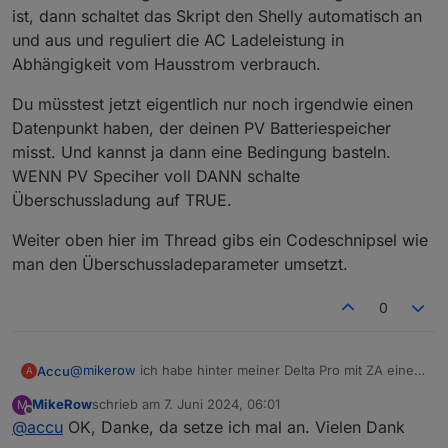
ist, dann schaltet das Skript den Shelly automatisch an
erreichen.
Alle Werte wie Überschuss, Tibber Preise etc habe
und aus und reguliert die AC Ladeleistung in
ich heute schon im IOBroker.
Abhängigkeit vom Hausstrom verbrauch.
Wenn der primäre Speicher voll ist, soll der
Überschuss in den Ecoflow gehen. Dazu muss ich
Du müsstest jetzt eigentlich nur noch irgendwie einen
die Beladung starten/stoppen und ggf die
Datenpunkt haben, der deinen PV Batteriespeicher
Ladeleistung anpassen können.
Nach bestimmten Uhrzeiten bzw wenn der primäre
misst. Und kannst ja dann eine Bedingung basteln.
Speicher leer ist, will ich mit einem festen Wert
WENN PV Speciher voll DANN schalte
(Grundlast) entladen.
Überschussladung auf TRUE.
Sehe ich das Richtig, das Beladen kann ganz einfach
zb mit einem Shelly Plug (AN/AUS) gesteuert
Weiter oben hier im Thread gibs ein Codeschnipsel wie
werden? Oder hilft mir da das Script. Ich habe auch
man den Überschussladeparameter umsetzt.
einen MQTT Adapter gesehen. Kann der mir da
helfen?? Ich habe auch in einem YT Video gesehen,
dass jemand genau das gemacht hat mit einem Shelly
0
am Delta Pro und einem am Powerstream.
@
mikerow
ich habe hinter meiner Delta Pro mit ZA einen
Accu
A
Shelly 1 PM plus sitzen. Diesen habe ich dem Skript
MikeRow
schrieb am
7. Juni 2024, 06:01
M
bekannt gemacht in der Sektion Überschussladung.
Du müsstest jetzt eigentlich nur noch irgendwie einen
zuletzt editiert von
Offline
@
accu
OK, Danke, da setze ich mal an. Vielen Dank
Wenn überschussladung auf TRUE ist, dann schaltet das
Datenpunkt haben, der deinen PV Batteriespeicher misst.
Skript den Shelly automatisch an und aus und reguliert
Und kannst ja dann eine Bedingung basteln. WENN PV
Weiter oben hier im Thread gibs ein Codeschnipsel wie