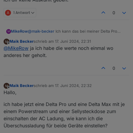
A
1 Antwort
0
MikeRow
@
maik-becker
Ich kann das bei meiner Delta Pro
M
auch feststellen. Konntest du das Problem lösen?
Maik Becker
schrieb am
17. Juni 2024, 22:31
zuletzt editiert von
Offline
@
MikeRow
ja ich habe die werte noch einmal wo
anderes her geholt.
0
Maik Becker
schrieb am
17. Juni 2024, 22:32
zuletzt editiert von
Offline
Hallo,
ich habe jetzt eine Delta Pro und eine Delta Max mit je
einem Powerstream und einer Sellysteckdose zum
einschalten der AC Ladung, wie kann ich die
Überschussladung für beide Geräte einstellen?