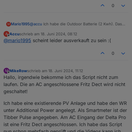
0
Mario1995
@
accu
Ich habe die Outdoor Batterie (2 Kwh). Das
M
Skript funktioniert damit. Allerdings werden die
Accu
schrieb am
18. Juni 2024, 08:12
A
Ganzen Werte (Akkustand etc.) direkt vom
zuletzt editiert von
Offline
@
mario1995
scheint leider ausverkauft zu sein :(
PowerStream geliefert. Zu deiner anderen Frage mit
der Delta kann ich dir keine Auskunft geben.
0
MikeRow
schrieb am
18. Juni 2024, 11:12
M
zuletzt editiert von
Offline
Hallo, irgendwie bekomme ich das Script nicht zum
laufen. Die an AC angeschlossene Fritz Dect wird nicht
geschaltet!
Ich habe eine existierende PV Anlage und habe den WR
unter Additional Power angelegt. Als Smartmeter ist der
Tibber Pulse angegeben. Am AC Eingang der Delta Pro
ist eine Fritz Dect angeschlossen. Ich habe das Script
nun schon mehrfach geprüft und die Videos kann ich