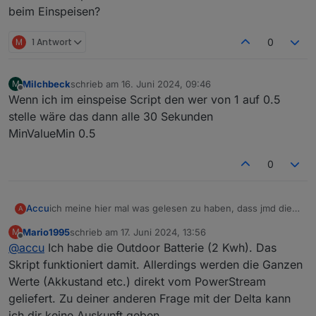
beim Einspeisen?
M
1 Antwort
0
Milchbeck
schrieb am
16. Juni 2024, 09:46
M
zuletzt editiert von
Offline
Wenn ich im einspeise Script den wer von 1 auf 0.5
stelle wäre das dann alle 30 Sekunden
MinValueMin 0.5
0
Accu
ich meine hier mal was gelesen zu haben, dass jmd die
A
EF outdoor Batterie mit dem PS betreibt. Kann hier
Mario1995
schrieb am
17. Juni 2024, 13:56
M
jemand mal paar Erfarhungsberichte posten zum Gerät
zuletzt editiert von
Offline
@
accu
Ich habe die Outdoor Batterie (2 Kwh). Das
und vorallem in Verbindung mit dem Skript. Erkennt das
Skript die neue EF 2KWH Outdoorbatterie? wie läuft das
Skript funktioniert damit. Allerdings werden die Ganzen
dann wenn man schon eine delta mit PS im einsatz hat.
Werte (Akkustand etc.) direkt vom PowerStream
Kann das skript beide PS steuern vorallem dann auch
geliefert. Zu deiner anderen Frage mit der Delta kann
beim Einspeisen?
ich dir keine Auskunft geben.