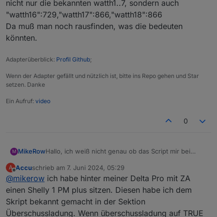
nicht nur die bekannten watth1..7, sondern auch
"watth16":729,"watth17":866,"watth18":866
Da muß man noch rausfinden, was die bedeuten
könnten.
Adapterüberblick:
Profil Github
;
Wenn der Adapter gefällt und nützlich ist, bitte ins Repo gehen und Star
setzen. Danke
Ein Aufruf:
video
0
Hallo, ich weiß nicht genau ob das Script mir bei
MikeRow
M
meinem Vorhaben hilft, daher stelle ich mal meine
Accu
schrieb am
7. Juni 2024, 05:29
A
Frage hier. Wenn das Falsch ist, mach ich gern auch
Ich habe eine PV Anlage mit Speicher und möchte
zuletzt editiert von
Offline
@
mikerow
ich habe hinter meiner Delta Pro mit ZA
ein neues Thema dazu auf.
den Speicher ohne Elektriker erweitern. Ich habe mir
eine Ecoflow Delta Pro + Powerstream 800 + Smart
Kann mir da jemand etwas Orientierung geben? Wir
einen Shelly 1 PM plus sitzen. Diesen habe ich dem
Plug bestellt.
würdet ihr das machen? Danke und Gruß Mike
Skript bekannt gemacht in der Sektion
Ich möchte bei Überschuss oder günstigem Tibber
Überschussladung. Wenn überschussladung auf TRUE
Preis folgende Werte anpassen oder Zustände