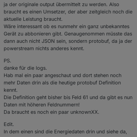
Bei manchen springt es herum, wahrscheinlich am
ja der originale output übermittelt zu werden. Also
Anfang und bei wechselnden Lastspitzen.
braucht es einen Umsetzer, der aber zeitgleich noch die
Sagen wir du verbrauchst 200W und Ecolfow speist
aktuelle Leistung braucht.
noch nichts ein. Dann startet die App und Ecoflow
sieht die 200W am Shelly und stellt diese ein. Nun
Wäre interessant ob es nunmehr ein ganz unbekanntes
werden aber von den 200W die Einspeiseleistung von
Gerät zu abbonieren gibt. Genaugenommen müsste das
Ecoflow (~ 200W) abgezogen und der Shelly sieht
dann auch nicht JSON sein, sondern protobuf, da ja der
theoretisch +-0W. Diesen Wert nimmt Ecoflow wieder
powerstream nichts anderes kennt.
und schaltet die Einspeisung womöglich aus. Und so
schaukelt der Wert hin und her.
PS.
danke für die logs.
Hab mal ein paar angeschaut und dort stehen noch
mehr Daten drin als die heutige protobuf Definition
kennt.
Die Definition geht bisher bis Feld 61 und da gibt es nun
Daten mit höheren Feldnummern!
Da braucht es noch ein paar unknownXX.
Edit.
In dem einen sind die Energiedaten drin und siehe da,