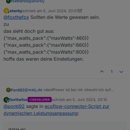
@
aherby
foxthefox
F
aherby
schrieb am
5. Juni 2024, 20:07
A
das sieht doch gut aus:
zuletzt editiert von aherby
6. Mai 2024, 22:20
Offline
@
foxthefox
Sollten die Werte gewesen sein.
{"max_watts_pack":{"maxWatts":460}}
{"max_watts_pack":{"maxWatts":660}}
zu
{"max_watts_pack":{"maxWatts":800}}
das sieht doch gut aus:
hoffe das waren deine Einstellungen.
{"max_watts_pack":{"maxWatts":460}}
{"max_watts_pack":{"maxWatts":660}}
{"max_watts_pack":{"maxWatts":800}}
hoffe das waren deine Einstellungen.
1
@
waly_de
ratedPower ist bei mir obwohl ich auf
Ponti92
P
Maximal 400W gestellt habe bei 8000
foxthefox
schrieb am
5. Juni 2024, 20:10
F
DEVELOPER
Wenn ich den Wert in der App verstelle, dann zeigt mir
zuletzt editiert von
Offline
@
ponti92
sagte in
ecoflow-connector-Script zur
das log folgendes an:
10:10:34.569	info	javascript.0 (21466) scrip
dynamischen Leistungsanpassung
:
dataLen