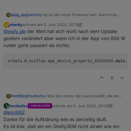
@
aherby
da du die neue firmware hast. Kannst du
Waly_de
W
bitte mal nachsehen, ob der eingestellte Wert
aherby
schrieb am
5. Juni 2024, 20:15
A
anschließend unter den Objekten an der Stelle:
zuletzt editiert von aherby
6. Mai 2024, 22:21
Offline
@
waly_de
der Wert hat sich wohl nach dem Update
Zu finden ist?
gestern verändert aber wenn ich in der App von 800 W
runter gehe passiert da nichts.
erdata
.0
.ecoflow.app_device_property_XXXXXXXX.
data
0
@
foxthefox
Weil der immer die Last einstellt, die am
Ponti92
P
Shelly 3em anzeigt, einstellt. Bei manchen springt es
foxthefox
schrieb am
5. Juni 2024, 20:30
F
DEVELOPER
auch von kompletter Deckung des Hausbedarfs (shelly
Hier ist das log als ich es eingeschaltet habe:
zuletzt editiert von foxthefox
6. Mai 2024, 
Offline
@
ponti92
= 0W) zu 100-200W Grundbedarf.
Da ja der Shelly normalerweise den Gesamtverbrauch
Danke für die Aufklärung wie es derzeitig läuft.
Spoiler
des Hauses misst, darf Ecoflow da nicht die Daten so
Es ist klar, daß ein ein Shelly3EM nicht direkt wie ein
behandeln wie einen Smartplug. Das tun sie aber