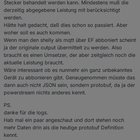
Stecker behandelt werden kann. Mindestens muß die
zurzeit und dann kann es entweder hin und her
Und hier beim Ausschalten:
derzeitig abgegebene Leistung mit berücksichtigt
pendeln, oder wie bei mir sich bei der Hälfte des
Verbrauchs einpendeln.
werden.
Spoiler
Z.b. Shelly zeigt 80W an, Ecoflow speist 80W ein, da
Hätte halt gedacht, daß dies schon so passiert. Aber
einfach der Wert vom Shelly übernommen wird.
woher soll es auch kommen.
Grundlast ist aber 160W, sprich Ecoflow kann nur die
Weiß nicht ob da was dabei ist, da ziemlich viele
Wenn man den shelly als mqtt über EF abboniert scheint
Hälfte der geforderten Leistung bedienen.
EInträge in wenigen Sekunden kommen..
Bei manchen springt es herum, wahrscheinlich am
ja der originale output übermittelt zu werden. Also
Anfang und bei wechselnden Lastspitzen.
braucht es einen Umsetzer, der aber zeitgleich noch die
Sagen wir du verbrauchst 200W und Ecolfow speist
aktuelle Leistung braucht.
noch nichts ein. Dann startet die App und Ecoflow
sieht die 200W am Shelly und stellt diese ein. Nun
Wäre interessant ob es nunmehr ein ganz unbekanntes
werden aber von den 200W die Einspeiseleistung von
Gerät zu abbonieren gibt. Genaugenommen müsste das
Ecoflow (~ 200W) abgezogen und der Shelly sieht
dann auch nicht JSON sein, sondern protobuf, da ja der
theoretisch +-0W. Diesen Wert nimmt Ecoflow wieder
powerstream nichts anderes kennt.
und schaltet die Einspeisung womöglich aus. Und so
schaukelt der Wert hin und her.
PS.
danke für die logs.
Hab mal ein paar angeschaut und dort stehen noch
mehr Daten drin als die heutige protobuf Definition
kennt.