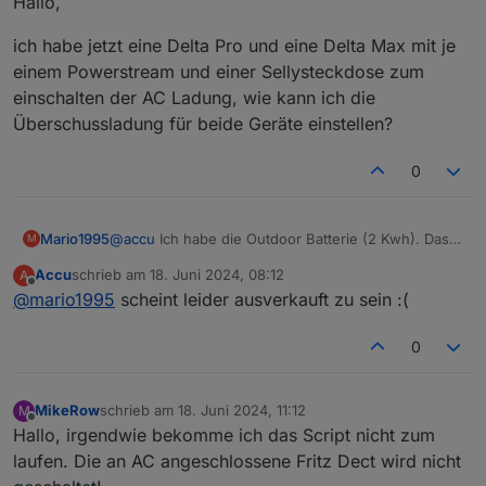
Hallo,
ich habe jetzt eine Delta Pro und eine Delta Max mit je
einem Powerstream und einer Sellysteckdose zum
einschalten der AC Ladung, wie kann ich die
Überschussladung für beide Geräte einstellen?
0
Mario1995
@
accu
Ich habe die Outdoor Batterie (2 Kwh). Das
M
Skript funktioniert damit. Allerdings werden die
Accu
schrieb am
18. Juni 2024, 08:12
A
Ganzen Werte (Akkustand etc.) direkt vom
zuletzt editiert von
Offline
@
mario1995
scheint leider ausverkauft zu sein :(
PowerStream geliefert. Zu deiner anderen Frage mit
der Delta kann ich dir keine Auskunft geben.
0
MikeRow
schrieb am
18. Juni 2024, 11:12
M
zuletzt editiert von
Offline
Hallo, irgendwie bekomme ich das Script nicht zum
laufen. Die an AC angeschlossene Fritz Dect wird nicht