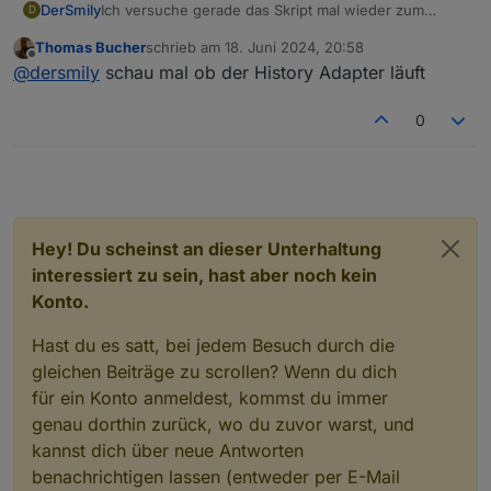
Ich versuche gerade das Skript mal wieder zum
DerSmily
D
Laufen zu bringen:
Thomas Bucher
schrieb am
18. Juni 2024, 20:58
Wie bekomme ich diesen Fehler weg?
zuletzt editiert von
Offline
@
dersmily
schau mal ob der History Adapter läuft
javascript.0 11:31:21.934 info script.js.Ecoflow.DL:
Fehler beim Abrufen des niedrigsten Werts: timeout
Zur Info vielleicht: Ich habe eine PS und nur einen
javascript.0 11:31:36.912 info script.js.Ecoflow.DL:
Zusatzakku Delta
0
getLowestValue-error: timeout
Hey! Du scheinst an dieser Unterhaltung
interessiert zu sein, hast aber noch kein
Konto.
Hast du es satt, bei jedem Besuch durch die
gleichen Beiträge zu scrollen? Wenn du dich
für ein Konto anmeldest, kommst du immer
genau dorthin zurück, wo du zuvor warst, und
kannst dich über neue Antworten
benachrichtigen lassen (entweder per E-Mail