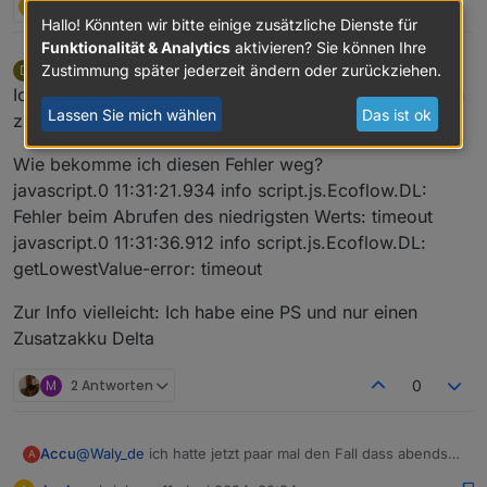
A
1 Antwort
0
Hallo! Könnten wir bitte einige zusätzliche Dienste für
Funktionalität & Analytics
aktivieren? Sie können Ihre
Zustimmung später jederzeit ändern oder zurückziehen.
DerSmily
schrieb am
8. Juni 2024, 09:32
D
zuletzt editiert von DerSmily
6. Aug. 2024, 11:32
Offline
Ich versuche gerade das Skript mal wieder zum Laufen
Lassen Sie mich wählen
Das ist ok
zu bringen:
Wie bekomme ich diesen Fehler weg?
javascript.0 11:31:21.934 info script.js.Ecoflow.DL:
Fehler beim Abrufen des niedrigsten Werts: timeout
javascript.0 11:31:36.912 info script.js.Ecoflow.DL:
getLowestValue-error: timeout
Zur Info vielleicht: Ich habe eine PS und nur einen
Zusatzakku Delta
M
2 Antworten
0
Accu
@
Waly_de
ich hatte jetzt paar mal den Fall dass abends
A
meine PS nicht eingespeist hat. Hatte dann festgestellt