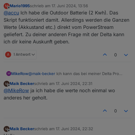
EF outdoor Batterie mit dem PS betreibt. Kann hier
Mario1995
schrieb am
17. Juni 2024, 13:56
M
jemand mal paar Erfarhungsberichte posten zum Gerät
zuletzt editiert von
Offline
@
accu
Ich habe die Outdoor Batterie (2 Kwh). Das
und vorallem in Verbindung mit dem Skript. Erkennt das
Skript die neue EF 2KWH Outdoorbatterie? wie läuft das
Skript funktioniert damit. Allerdings werden die Ganzen
dann wenn man schon eine delta mit PS im einsatz hat.
Werte (Akkustand etc.) direkt vom PowerStream
Kann das skript beide PS steuern vorallem dann auch
geliefert. Zu deiner anderen Frage mit der Delta kann
beim Einspeisen?
ich dir keine Auskunft geben.
A
1 Antwort
0
MikeRow
@
maik-becker
Ich kann das bei meiner Delta Pro
M
auch feststellen. Konntest du das Problem lösen?
Maik Becker
schrieb am
17. Juni 2024, 22:31
zuletzt editiert von
Offline
@
MikeRow
ja ich habe die werte noch einmal wo
anderes her geholt.
0
Maik Becker
schrieb am
17. Juni 2024, 22:32
zuletzt editiert von
Offline