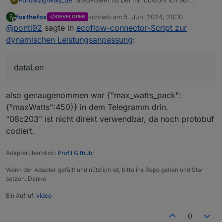
Ponti92
P
Maximal 400W gestellt habe bei 8000
foxthefox
schrieb am
5. Juni 2024, 20:10
F
DEVELOPER
Wenn ich den Wert in der App verstelle, dann zeigt mir
zuletzt editiert von
Offline
@
ponti92
sagte in
ecoflow-connector-Script zur
das log folgendes an:
10:10:34.569	info	javascript.0 (21466) scrip
dynamischen Leistungsanpassung
:
dataLen
also genaugenommen war {"max_watts_pack":
{"maxWatts":450}} in dem Telegramm drin.
"08c203" ist nicht direkt verwendbar, da noch protobuf
codiert.
Adapterüberblick:
Profil Github
;
Wenn der Adapter gefällt und nützlich ist, bitte ins Repo gehen und Star
setzen. Danke
Ein Aufruf:
video
0