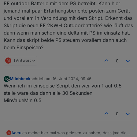
EF outdoor Batterie mit dem PS betreibt. Kann hier
jemand mal paar Erfarhungsberichte posten zum Gerät
und vorallem in Verbindung mit dem Skript. Erkennt das
Skript die neue EF 2KWH Outdoorbatterie? wie läuft das
dann wenn man schon eine delta mit PS im einsatz hat.
Kann das skript beide PS steuern vorallem dann auch
beim Einspeisen?
M
1 Antwort
0
Milchbeck
schrieb am
16. Juni 2024, 09:46
M
zuletzt editiert von
Offline
Wenn ich im einspeise Script den wer von 1 auf 0.5
stelle wäre das dann alle 30 Sekunden
MinValueMin 0.5
0
Accu
ich meine hier mal was gelesen zu haben, dass jmd die
A