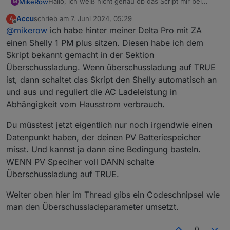
Hallo, ich weiß nicht genau ob das Script mir bei
MikeRow
M
meinem Vorhaben hilft, daher stelle ich mal meine
Accu
schrieb am
7. Juni 2024, 05:29
A
Frage hier. Wenn das Falsch ist, mach ich gern auch
Ich habe eine PV Anlage mit Speicher und möchte
zuletzt editiert von
Offline
@
mikerow
ich habe hinter meiner Delta Pro mit ZA
ein neues Thema dazu auf.
den Speicher ohne Elektriker erweitern. Ich habe mir
eine Ecoflow Delta Pro + Powerstream 800 + Smart
Kann mir da jemand etwas Orientierung geben? Wir
einen Shelly 1 PM plus sitzen. Diesen habe ich dem
Plug bestellt.
würdet ihr das machen? Danke und Gruß Mike
Skript bekannt gemacht in der Sektion
Ich möchte bei Überschuss oder günstigem Tibber
Überschussladung. Wenn überschussladung auf TRUE
Preis folgende Werte anpassen oder Zustände
ist, dann schaltet das Skript den Shelly automatisch an
erreichen.
Alle Werte wie Überschuss, Tibber Preise etc habe
und aus und reguliert die AC Ladeleistung in
ich heute schon im IOBroker.
Abhängigkeit vom Hausstrom verbrauch.
Wenn der primäre Speicher voll ist, soll der
Überschuss in den Ecoflow gehen. Dazu muss ich
Du müsstest jetzt eigentlich nur noch irgendwie einen
die Beladung starten/stoppen und ggf die
Datenpunkt haben, der deinen PV Batteriespeicher
Ladeleistung anpassen können.
Nach bestimmten Uhrzeiten bzw wenn der primäre
misst. Und kannst ja dann eine Bedingung basteln.
Speicher leer ist, will ich mit einem festen Wert
WENN PV Speciher voll DANN schalte
(Grundlast) entladen.
Überschussladung auf TRUE.
Sehe ich das Richtig, das Beladen kann ganz einfach
zb mit einem Shelly Plug (AN/AUS) gesteuert
Weiter oben hier im Thread gibs ein Codeschnipsel wie
werden? Oder hilft mir da das Script. Ich habe auch
man den Überschussladeparameter umsetzt.
einen MQTT Adapter gesehen. Kann der mir da
helfen?? Ich habe auch in einem YT Video gesehen,
dass jemand genau das gemacht hat mit einem Shelly
0