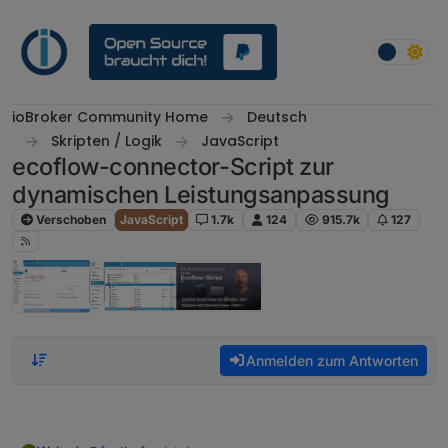
Weiter zum Inhalt
ioBroker Community Home
Deutsch
Skripten / Logik
JavaScript
ecoflow-connector-Script zur
dynamischen Leistungsanpassung
Verschoben
JavaScript
1.7k
124
915.7k
127
Anmelden zum Antworten