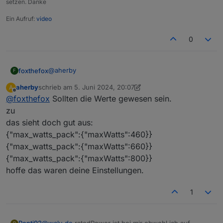
setzen. Danke
Ein Aufruf:
video
0
@
aherby
foxthefox
F
aherby
schrieb am
5. Juni 2024, 20:07
A
das sieht doch gut aus:
zuletzt editiert von aherby
6. Mai 2024, 22:20
Offline
@
foxthefox
Sollten die Werte gewesen sein.
{"max_watts_pack":{"maxWatts":460}}
{"max_watts_pack":{"maxWatts":660}}
zu
{"max_watts_pack":{"maxWatts":800}}
das sieht doch gut aus:
hoffe das waren deine Einstellungen.
{"max_watts_pack":{"maxWatts":460}}
{"max_watts_pack":{"maxWatts":660}}
{"max_watts_pack":{"maxWatts":800}}
hoffe das waren deine Einstellungen.
1
@
waly_de
ratedPower ist bei mir obwohl ich auf