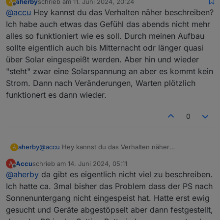
aherby
schrieb am
11. Juni 2024, 20:24
A
dass auf "Stromspeicher Priorisieren" gestellt war. Ich
zuletzt editiert von
Offline
@
accu
Hey kannst du das Verhalten näher beschreiben?
hatte dann per Hand auf "Stromversorgung priorisieren"
umgestellt und sofort ging's wieder.
Ich habe auch etwas das Gefühl das abends nicht mehr
Das Problem scheint aber sporadisch aufzutreten. Bzw.
alles so funktioniert wie es soll. Durch meinen Aufbau
konnte ich noch kein Muster dafür erkennen. Hast Du
sollte eigentlich auch bis Mitternacht odr länger quasi
einen Rat?
über Solar eingespeißt werden. Aber hin und wieder
"steht" zwar eine Solarspannung an aber es kommt kein
Strom. Dann nach Veränderungen, Warten plötzlich
funktionert es dann wieder.
0
aherby
@
accu
Hey kannst du das Verhalten näher
A
beschreiben? Ich habe auch etwas das Gefühl das
Accu
schrieb am
14. Juni 2024, 05:11
A
abends nicht mehr alles so funktioniert wie es soll.
zuletzt editiert von
Offline
@
aherby
da gibt es eigentlich nicht viel zu beschreiben.
Durch meinen Aufbau sollte eigentlich auch bis
Mitternacht odr länger quasi über Solar eingespeißt
Ich hatte ca. 3mal bisher das Problem dass der PS nach
werden. Aber hin und wieder "steht" zwar eine
Sonnenuntergang nicht eingespeist hat. Hatte erst ewig
Solarspannung an aber es kommt kein Strom. Dann
gesucht und Geräte abgestöpselt aber dann festgestellt,
nach Veränderungen, Warten plötzlich funktionert es