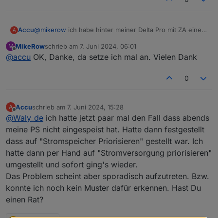
am Delta Pro und einem am Powerstream.
@
mikerow
ich habe hinter meiner Delta Pro mit ZA einen
Accu
A
Shelly 1 PM plus sitzen. Diesen habe ich dem Skript
MikeRow
schrieb am
7. Juni 2024, 06:01
M
bekannt gemacht in der Sektion Überschussladung.
Du müsstest jetzt eigentlich nur noch irgendwie einen
zuletzt editiert von
Offline
@
accu
OK, Danke, da setze ich mal an. Vielen Dank
Wenn überschussladung auf TRUE ist, dann schaltet das
Datenpunkt haben, der deinen PV Batteriespeicher misst.
Skript den Shelly automatisch an und aus und reguliert
Und kannst ja dann eine Bedingung basteln. WENN PV
Weiter oben hier im Thread gibs ein Codeschnipsel wie
die AC Ladeleistung in Abhängigkeit vom Hausstrom
Speciher voll DANN schalte Überschussladung auf TRUE.
man den Überschussladeparameter umsetzt.
0
verbrauch.
Accu
schrieb am
7. Juni 2024, 15:28
A
zuletzt editiert von
Offline
@
Waly_de
ich hatte jetzt paar mal den Fall dass abends
meine PS nicht eingespeist hat. Hatte dann festgestellt
dass auf "Stromspeicher Priorisieren" gestellt war. Ich
hatte dann per Hand auf "Stromversorgung priorisieren"
umgestellt und sofort ging's wieder.
Das Problem scheint aber sporadisch aufzutreten. Bzw.
konnte ich noch kein Muster dafür erkennen. Hast Du
einen Rat?