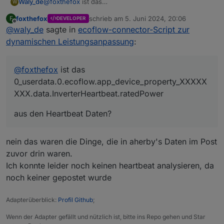
@
foxthefox
ist das
Waly_de
W
0_userdata.0.ecoflow.app_device_property_XXXXXXX
foxthefox
schrieb am
5. Juni 2024, 20:06
F
DEVELOPER
X.data.InverterHeartbeat.ratedPower
aus den Heartbeat Daten?
zuletzt editiert von
Offline
@
waly_de
sagte in
ecoflow-connector-Script zur
dynamischen Leistungsanpassung
:
@
foxthefox
ist das
0_userdata.0.ecoflow.app_device_property_XXXXX
XXX.data.InverterHeartbeat.ratedPower
aus den Heartbeat Daten?
nein das waren die Dinge, die in aherby's Daten im Post
zuvor drin waren.
Ich konnte leider noch keinen heartbeat analysieren, da
noch keiner gepostet wurde
Adapterüberblick:
Profil Github
;
Wenn der Adapter gefällt und nützlich ist, bitte ins Repo gehen und Star