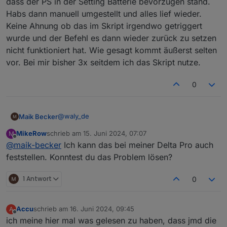
dass der PS in der Setting Batterie bevorzugen stand.
dann wieder.
Habs dann manuell umgestellt und alles lief wieder.
Keine Ahnung ob das im Skript irgendwo getriggert
wurde und der Befehl es dann wieder zurück zu setzen
nicht funktioniert hat. Wie gesagt kommt äußerst selten
vor. Bei mir bisher 3x seitdem ich das Skript nutze.
0
@
waly_de
Maik Becker
MikeRow
schrieb am
15. Juni 2024, 07:07
M
Hallo,
zuletzt editiert von
Offline
@
maik-becker
Ich kann das bei meiner Delta Pro auch
0_userdata.0.ecoflow.app_1765798xxx_DCEBF8ZF
feststellen. Konntest du das Problem lösen?
Axxxxx_thing_property_set.writeables.slowChgPo
wer sollte ja auch zum regeln der
Da wenn ich den gleichen Wert ecoflow-
1 Antwort
0
Ladegeschwindigkeit sein. Auch wenn ich diesen
mqtt.0.xxxxx.inv.cfgSlowChgWatts ändere, ist
manuell ändere, wird es im der App nicht
dieser sofort in der App, sichtbar und angepasst.
PS: ich arbeite mit dem Zwischenschalter, ich
geändert, da scheint es irgend ein Problem
hatte vorher die Delta Max da, lief alles ohne
Accu
schrieb am
16. Juni 2024, 09:45
A
zugeben.
zuletzt editiert von
Probleme.
danke für die hilfe.
Offline
ich meine hier mal was gelesen zu haben, dass jmd die