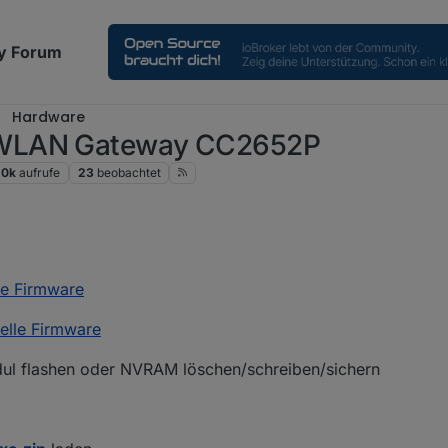
y Forum
Hardware
-WLAN Gateway CC2652P
.0k
aufrufe
23
beobachtet
24, 19:28
le Firmware
elle Firmware
ul flashen oder NVRAM löschen/schreiben/sichern