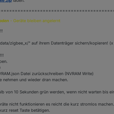
xe.zip
laden.
=========================================
aden
- Geräte bleiben angelernt
!!
data/zigbee_x/" auf ihrem Datenträger sichern/kopieren! (x
!!
ben.
)
NVRAM.json Datei zurückschreiben (NVRAM Write)
te nehmen und wieder dran machen.
halb von 10 Sekunden grün werden, wenn nicht warten bis ei
räte nicht funktionieren es reicht die kurz stromlos machen.
 kurz reset Taste betätigen.