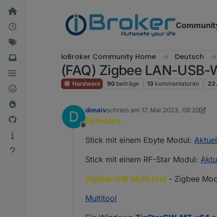
Weiter zum Inhalt
Communit
ioBroker Community Home
Deutsch
(FAQ) Zigbee LAN-USB
Hardware
90
beiträge
13
kommentatoren
22
dimaiv
schrieb am
17. Mai 2023, 09:20
D
zuletzt editiert von dimaiv
5. Nov. 20
Firmware
Offline
Stick mit einem Ebyte Modul:
Aktue
Stick mit einem RF-Star Modul:
Aktu
ZigStar GW Multi tool
- Zigbee Mod
Multitool