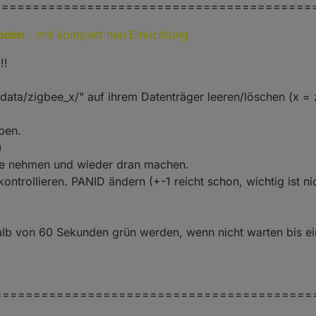
=========================================
aden
- mit komplett neu Einrichtung
!!
data/zigbee_x/" auf ihrem Datenträger leeren/löschen (x = 
ben.
)
te nehmen und wieder dran machen.
kontrollieren. PANID ändern (+-1 reicht schon, wichtig ist ni
halb von 60 Sekunden grün werden, wenn nicht warten bis ei
=========================================