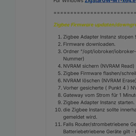
Für Windows
ZigStarGW-MT-x64.e
========================
Zigbee Firmware updaten/downgr
Zigbee Adapter Instanz stopen !
Firmware downloaden.
Ordner "/opt/iobroker/iobroker-
Nummer)
NVRAM sichern (NVRAM Read) !
Zigbee Firmware flashen/schrei
NVRAM löschen (NVRAM Erase
Vorher gesicherte ( Punkt 4 ) 
Gateway vom Strom für 1 Minu
Zigbee Adapter Instanz starten.
die Zigbee Instanz sollte inner
gemeldet wird.
Falls Router/strombetriebene Ge
Batteriebetriebene Geräte gilt -