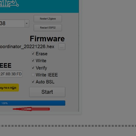
=========================================