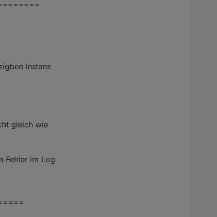
========
zigbee Instanz
cht gleich wie
n Fehler im Log
=====