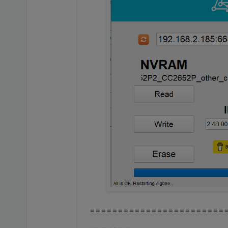
========================