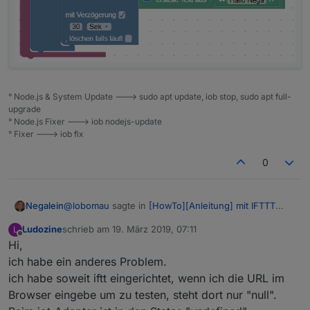
° Node.js & System Update ---> sudo apt update, iob stop, sudo apt full-
upgrade
° Node.js Fixer ---> iob nodejs-update
° Fixer ---> iob fix
0
@
lobomau
sagte in
[HowTo][Anleitung] mit IFTTT
Negalein
eine geofence Alternative für Android
:
Ludozine
schrieb am
19. März 2019, 07:11
L
zuletzt editiert von
Offline
Hi,
@
Negalein
true/false war quatsch. Dort wird bei
dir doch anwesend/abwesend stehen. Darauf
ich habe ein anderes Problem.
Danke
muss getriggert werden.
ich habe soweit iftt eingerichtet, wenn ich die URL im
Also zuerst auf Änderung von iot. 0.services.ifttt
Browser eingebe um zu testen, steht dort nur "null".
Ich kann da nirgends "Nega anwesend" eingeben,
und dann falls anwesend Aktion ausführen.
bzw. auswählen.