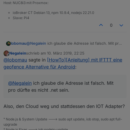
Host: NUC8i3 mit Proxmox:
ioBroker CT Debian 13, npm 10.9.4, nodejs 22.21.0
Slave: Pi4
0
lobomau
@
Negalein
ich glaube die Adresse ist falsch. Mit pro
dürfte es nicht .net sein.
Negalein
schrieb am
10. März 2019, 22:25
Aber eventuell muss/kann es auch mit dem iot-
zuletzt editiert von
Offline
@
lobomau
sagte in
[HowTo][Anleitung] mit IFTTT eine
Adapter funktionieren. Zumindest wird hier bei mir im
Adapter die korrekte vollständige Adresse angeben:
geofence Alternative für Android
:
https://service.iobroker.in/v1/iotService?
service=ifttt&key
....
@
Negalein
ich glaube die Adresse ist falsch. Mit
pro dürfte es nicht .net sein.
Also, den Cloud weg und stattdessen den IOT Adapter?
° Node.js & System Update ---> sudo apt update, iob stop, sudo apt full-
upgrade
° Node.js Fixer ---> iob nodejs-update