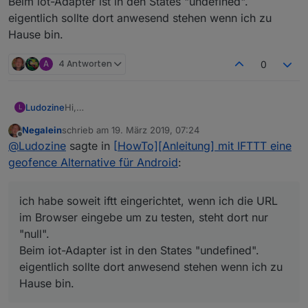
Beim iot-Adapter ist in den States "undefined".
eigentlich sollte dort anwesend stehen wenn ich zu
Hause bin.
A
4 Antworten
0
Ludozine
Hi,
L
ich habe ein anderes Problem.
Negalein
schrieb am
19. März 2019, 07:24
ich habe soweit iftt eingerichtet, wenn ich die URL im
zuletzt editiert von
Offline
@
Ludozine
sagte in
[HowTo][Anleitung] mit IFTTT eine
Browser eingebe um zu testen, steht dort nur "null".
Beim iot-Adapter ist in den States "undefined".
geofence Alternative für Android
:
eigentlich sollte dort anwesend stehen wenn ich zu
Hause bin.
ich habe soweit iftt eingerichtet, wenn ich die URL
im Browser eingebe um zu testen, steht dort nur
"null".
Beim iot-Adapter ist in den States "undefined".
eigentlich sollte dort anwesend stehen wenn ich zu
Hause bin.