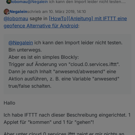
lobomau
@
Negalein
ich kann den Import leider nicht testen.
Bin unterwegs.
Negalein
schrieb am
10. März 2019, 14:10
Aber es ist ein simples Blockly:
zuletzt editiert von
Offline
@
lobomau
sagte in
[HowTo][Anleitung] mit IFTTT eine
Trigger auf Änderung von "cloud.0.services.ifttt".
Dann je nach Inhalt "anwesend/abwesend" eine
geofence Alternative für Android
:
Aktion ausführen, z. B. eine Variable "anwesend"
true/false schalten.
@
Negalein
ich kann den Import leider nicht testen.
Bin unterwegs.
Aber es ist ein simples Blockly:
Trigger auf Änderung von "cloud.0.services.ifttt".
Dann je nach Inhalt "anwesend/abwesend" eine
Aktion ausführen, z. B. eine Variable "anwesend"
true/false schalten.
Hallo
Ich habe IFTTT nach dieser Beschreibung eingerichtet. 1
Applet für "kommen" und 1 für "gehen"!
Aber unter cloud.0.services.ifttt zeigt er mir nichts an.