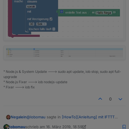
° Node.js & System Update ---> sudo apt update, iob stop, sudo apt full-
upgrade
° Node.js Fixer ---> iob nodejs-update
° Fixer ---> iob fix
0
@
lobomau
sagte in
[HowTo][Anleitung] mit IFTTT
Negalein
eine geofence Alternative für Android
:
lobomau
schrieb am
16. März 2019, 18:59