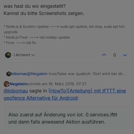
was hast du wo eingestellt?
Kannst du bitte Screenshots zeigen.
° Node.js & System Update ---> sudo apt update, iob stop, sudo apt full-
upgrade
° Node.js Fixer ---> iob nodejs-update
° Fixer ---> iob fix
1 Antwort
0
lobomau
@
Negalein
true/false war quatsch. Dort wird bei dir
doch anwesend/abwesend stehen. Darauf muss
Negalein
schrieb am
19. März 2019, 07:27
getriggert werden.
zuletzt editiert von
Offline
@
lobomau
sagte in
[HowTo][Anleitung] mit IFTTT eine
Also zuerst auf Änderung von iot. 0.services.ifttt und
dann falls anwesend Aktion ausführen.
geofence Alternative für Android
:
Also zuerst auf Änderung von iot. 0.services.ifttt
und dann falls anwesend Aktion ausführen.