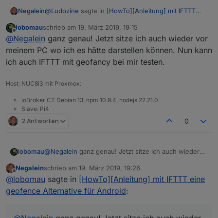
@
Ludozine
sagte in
[HowTo][Anleitung] mit IFTTT
Negalein
eine geofence Alternative für Android
:
lobomau
schrieb am
19. März 2019, 19:15
zuletzt editiert von
Offline
ich habe soweit iftt eingerichtet, wenn ich die
@
Negalein
ganz genau! Jetzt sitze ich auch wieder vor
URL im Browser eingebe um zu testen, steht
meinem PC wo ich es hätte darstellen können. Nun kann
was hast du wo eingestellt?
dort nur "null".
ich auch IFTTT mit geofancy bei mir testen.
Kannst du bitte Screenshots zeigen.
Beim iot-Adapter ist in den States "undefined".
eigentlich sollte dort anwesend stehen wenn ich
zu Hause bin.
Host: NUC8i3 mit Proxmox:
ioBroker CT Debian 13, npm 10.9.4, nodejs 22.21.0
Slave: Pi4
2 Antworten
0
lobomau
@
Negalein
ganz genau! Jetzt sitze ich auch wieder
vor meinem PC wo ich es hätte darstellen können.
Negalein
schrieb am
19. März 2019, 19:26
Nun kann ich auch IFTTT mit geofancy bei mir testen.
zuletzt editiert von
Offline
@
lobomau
sagte in
[HowTo][Anleitung] mit IFTTT eine
geofence Alternative für Android
:
@
Negalein
ganz genau! Jetzt sitze ich auch wieder