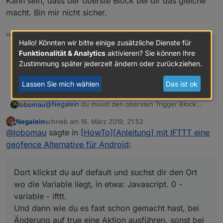
Kann sein, dass der oberste Block bei dir das gleiche
macht. Bin mir nicht sicher.
Host: NUC8i3 mit Proxmox:
Hallo! Könnten wir bitte einige zusätzliche Dienste für
ioBroker CT Debian 13, npm 10.9.4, nodejs 22.21.0
Funktionalität & Analytics
aktivieren? Sie können Ihre
Slave: Pi4
Zustimmung später jederzeit ändern oder zurückziehen.
1
Lassen Sie mich wählen
Das ist ok
@
Negalein
du musst den obersten Trigger Block
lobomau
nehmen.
Negalein
schrieb am
16. März 2019, 21:52
zuletzt editiert von
Offline
@
lobomau
sagte in
[HowTo][Anleitung] mit IFTTT eine
geofence Alternative für Android
:
Dort klickst du auf default und suchst dir den Ort
wo die Variable liegt, in etwa: Javascript. 0 -
variable - ifttt.
Dort klickst du auf default und suchst dir den Ort wo
Und dann wie du es fast schon gemacht hast, bei
Kann sein, dass der oberste Block bei dir das gleiche
die Variable liegt, in etwa: Javascript. 0 - variable -
Änderung auf true eine Aktion ausführen, sonst bei