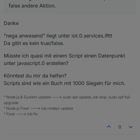
macht. Bin mir nicht sicher.
ifttt.
false andere Aktion.
Und dann wie du es fast schon gemacht hast, bei
Änderung auf true eine Aktion ausführen, sonst bei
false andere Aktion.
Danke
"nega anwesend" liegt unter iot.0.services.ifttt
Da gibt es kein true/false.
Müsste ich quasi mit einem Script einen Datenpunkt
unter javascript.0 erstellen?
Könntest du mir da helfen?
Scripts sind wie ein Buch mit 1000 Siegeln für mich.
° Node.js & System Update ---> sudo apt update, iob stop, sudo apt full-
upgrade
° Node.js Fixer ---> iob nodejs-update
° Fixer ---> iob fix
0