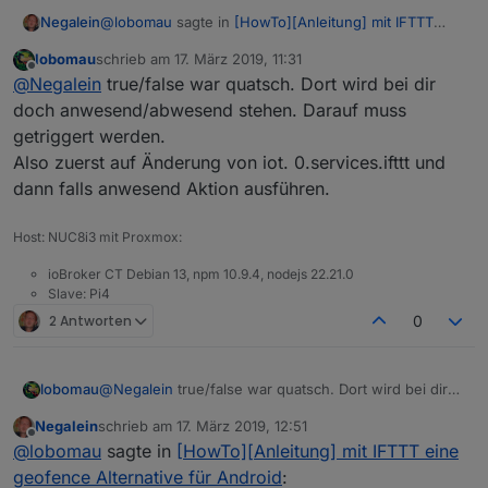
@
lobomau
sagte in
[HowTo][Anleitung] mit IFTTT
Negalein
eine geofence Alternative für Android
:
lobomau
schrieb am
17. März 2019, 11:31
zuletzt editiert von
Offline
Dort klickst du auf default und suchst dir den Ort
@
Negalein
true/false war quatsch. Dort wird bei dir
wo die Variable liegt, in etwa: Javascript. 0 -
doch anwesend/abwesend stehen. Darauf muss
Danke
variable - ifttt.
getriggert werden.
Und dann wie du es fast schon gemacht hast,
Also zuerst auf Änderung von iot. 0.services.ifttt und
"nega anwesend" liegt unter iot.0.services.ifttt
bei Änderung auf true eine Aktion ausführen,
Da gibt es kein true/false.
sonst bei false andere Aktion.
dann falls anwesend Aktion ausführen.
Müsste ich quasi mit einem Script einen Datenpunkt
unter javascript.0 erstellen?
Host: NUC8i3 mit Proxmox:
Könntest du mir da helfen?
Scripts sind wie ein Buch mit 1000 Siegeln für mich.
ioBroker CT Debian 13, npm 10.9.4, nodejs 22.21.0
Slave: Pi4
2 Antworten
0
lobomau
@
Negalein
true/false war quatsch. Dort wird bei dir
doch anwesend/abwesend stehen. Darauf muss
Negalein
schrieb am
17. März 2019, 12:51
getriggert werden.
zuletzt editiert von
Offline
@
lobomau
sagte in
[HowTo][Anleitung] mit IFTTT eine
Also zuerst auf Änderung von iot. 0.services.ifttt und
dann falls anwesend Aktion ausführen.
geofence Alternative für Android
: