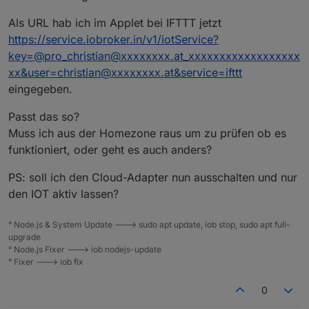
Als URL hab ich im Applet bei IFTTT jetzt
https://service.iobroker.in/v1/iotService?
key=@pro_christian@xxxxxxxx.at_xxxxxxxxxxxxxxxxxx
xx&user=christian@xxxxxxxx.at&service=ifttt
eingegeben.
Passt das so?
Muss ich aus der Homezone raus um zu prüfen ob es
funktioniert, oder geht es auch anders?
PS: soll ich den Cloud-Adapter nun ausschalten und nur
den IOT aktiv lassen?
° Node.js & System Update ---> sudo apt update, iob stop, sudo apt full-
upgrade
° Node.js Fixer ---> iob nodejs-update
° Fixer ---> iob fix
0