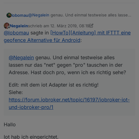
@
Negalein
genau. Und einmal testweise alles lassen
lobomau
nur das "net" gegen "pro" tauschen in der Adresse.
Negalein
schrieb am
12. März 2019, 08:19
Hast doch pro, wenn ich es richtig sehe?
Edit: mit dem iot Adapter ist es richtig!
zuletzt editiert von Negalein
3. Dez. 2019, 11:17
Offline
@
lobomau
sagte in
[HowTo][Anleitung] mit IFTTT eine
Siehe:
https://forum.iobroker.net/topic/16197/iobroker-iot-
geofence Alternative für Android
:
und-iobroker-pro/1
@
Negalein
genau. Und einmal testweise alles
lassen nur das "net" gegen "pro" tauschen in der
Adresse. Hast doch pro, wenn ich es richtig sehe?
Edit: mit dem iot Adapter ist es richtig!
Siehe:
https://forum.iobroker.net/topic/16197/iobroker-iot-
und-iobroker-pro/1
Hallo
Iot hab ich eingerichtet.