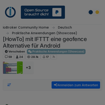
Weiter zum Inhalt
ioBroker Community Home
Deutsch
Praktische Anwendungen (Showcase)
[HowTo] mit IFTTT eine geofence
Alternative für Android
Verschoben
Praktische Anwendungen (Showcase)
59
24
28.1k
17
+3
Anmelden zum Antworten