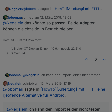
@
lobomau
sagte in
[HowTo][Anleitung] mit IFTTT
Negalein
eine geofence Alternative für Android
:
lobomau
schrieb am
12. März 2019, 12:02
zuletzt editiert von
Offline
@
Negalein
genau. Und einmal testweise alles
@
Negalein
das könnte so passen. Beide Adapter
lassen nur das "net" gegen "pro" tauschen in
können gleichzeitig in Betrieb bleiben.
Hallo
der Adresse. Hast doch pro, wenn ich es richtig
sehe?
Host: NUC8i3 mit Proxmox:
Iot hab ich eingerichtet.
Edit: mit dem iot Adapter ist es richtig!
ioBroker CT Debian 13, npm 10.9.4, nodejs 22.21.0
Siehe:
Als URL hab ich im Applet bei IFTTT jetzt
Slave: Pi4
https://forum.iobroker.net/topic/16197/iobroker-
https://service.iobroker.in/v1/iotService?
0
iot-und-iobroker-pro/1
key=@pro_christian@xxxxxxxx.at_xxxxxxxxxxxxxxxxx
Passt das so?
xxx&user=christian@xxxxxxxx.at&service=ifttt
Muss ich aus der Homezone raus um zu prüfen ob
eingegeben.
es funktioniert, oder geht es auch anders?
PS: soll ich den Cloud-Adapter nun ausschalten und
nur den IOT aktiv lassen?
lobomau
@
Negalein
ich kann den Import leider nicht testen.
Bin unterwegs.
Negalein
schrieb am
16. März 2019, 17:19
Aber es ist ein simples Blockly:
zuletzt editiert von
Offline
@
lobomau
sagte in
[HowTo][Anleitung] mit IFTTT eine
Trigger auf Änderung von "cloud.0.services.ifttt".
Dann je nach Inhalt "anwesend/abwesend" eine
geofence Alternative für Android
:
Aktion ausführen, z. B. eine Variable "anwesend"
true/false schalten.
@
Negalein
ich kann den Import leider nicht testen.