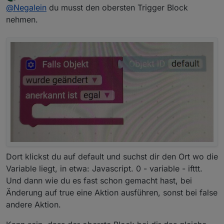
zuletzt editiert von lobomau
Offline
@
Negalein
ich kann den Import leider nicht
@
Negalein
du musst den obersten Trigger Block
testen. Bin unterwegs.
nehmen.
Hallo
Aber es ist ein simples Blockly:
Trigger auf Änderung von
IFTTT funktioniert jetzt 1A!
"cloud.0.services.ifttt". Dann je nach Inhalt
"anwesend/abwesend" eine Aktion ausführen,
Beim Blockly bin ich mir nicht sicher.
z. B. eine Variable "anwesend" true/false
Vorallem, wo ich das "Nega anwesend" einstelle.
schalten.
Dort klickst du auf default und suchst dir den Ort wo die
Variable liegt, in etwa: Javascript. 0 - variable - ifttt.
Und dann wie du es fast schon gemacht hast, bei
Änderung auf true eine Aktion ausführen, sonst bei false
andere Aktion.