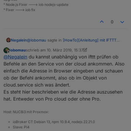
° Node.js Fixer ---> iob nodejs-update
° Fixer ---> iob fix
0
@
lobomau
sagte in
[HowTo][Anleitung] mit IFTTT
Negalein
eine geofence Alternative für Android
:
lobomau
schrieb am
10. März 2019, 15:37
zuletzt editiert von lobomau
3. Okt. 2019, 16:39
Offline
@
Negalein
ich kann den Import leider nicht
@
Negalein
du kannst unabhängig von ifttt prüfen ob
testen. Bin unterwegs.
Befehle an den Service von der cloud ankommen. Also
Hallo
Aber es ist ein simples Blockly:
einfach die Adresse in Browser eingeben und schauen
Trigger auf Änderung von
ob der Befehl ankommt, also ob im Objekt von
Ich habe IFTTT nach dieser Beschreibung
"cloud.0.services.ifttt". Dann je nach Inhalt
eingerichtet. 1 Applet für "kommen" und 1 für
"anwesend/abwesend" eine Aktion ausführen,
cloud.service sich was ändert.
"gehen"!
Aber unter cloud.0.services.ifttt zeigt er mir nichts an.
z. B. eine Variable "anwesend" true/false
Es steht hier beschrieben wie die Adresse auszusehen
schalten.
hat. Entweder von Pro cloud oder ohne Pro.
So sieht es im Cloud-Adapter aus:
Hab ich irgendwo einen Fehler?
Host: NUC8i3 mit Proxmox:
Kann ich irgendwie testen, ob von IFTTT zu ioBroker
ioBroker CT Debian 13, npm 10.9.4, nodejs 22.21.0
übertragen wird?
Danke
Slave: Pi4