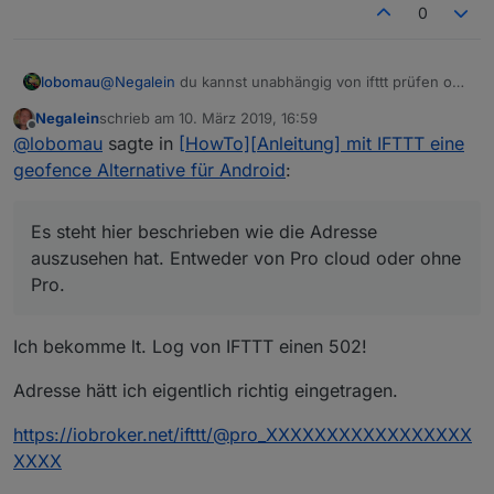
0
lobomau
@
Negalein
du kannst unabhängig von ifttt prüfen ob
Befehle an den Service von der cloud ankommen.
Negalein
schrieb am
10. März 2019, 16:59
Also einfach die Adresse in Browser eingeben und
zuletzt editiert von
Offline
@
lobomau
sagte in
[HowTo][Anleitung] mit IFTTT eine
schauen ob der Befehl ankommt, also ob im Objekt
von cloud.service sich was ändert.
geofence Alternative für Android
:
Es steht hier beschrieben wie die Adresse
auszusehen hat. Entweder von Pro cloud oder ohne
Pro.
Es steht hier beschrieben wie die Adresse
auszusehen hat. Entweder von Pro cloud oder ohne
Pro.
Ich bekomme lt. Log von IFTTT einen 502!
Adresse hätt ich eigentlich richtig eingetragen.
https://iobroker.net/ifttt/@pro_XXXXXXXXXXXXXXXXX
XXXX