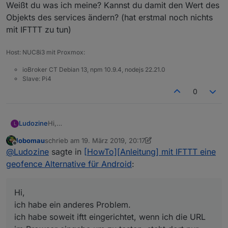
Weißt du was ich meine? Kannst du damit den Wert des
Objekts des services ändern? (hat erstmal noch nichts
mit IFTTT zu tun)
Host: NUC8i3 mit Proxmox:
ioBroker CT Debian 13, npm 10.9.4, nodejs 22.21.0
Slave: Pi4
0
Ludozine
Hi,
L
ich habe ein anderes Problem.
lobomau
schrieb am
19. März 2019, 20:17
ich habe soweit iftt eingerichtet, wenn ich die URL im
zuletzt editiert von lobomau
Offline
@
Ludozine
sagte in
[HowTo][Anleitung] mit IFTTT eine
Browser eingebe um zu testen, steht dort nur "null".
Beim iot-Adapter ist in den States "undefined".
geofence Alternative für Android
:
eigentlich sollte dort anwesend stehen wenn ich zu
Hause bin.
Hi,
ich habe ein anderes Problem.
ich habe soweit iftt eingerichtet, wenn ich die URL