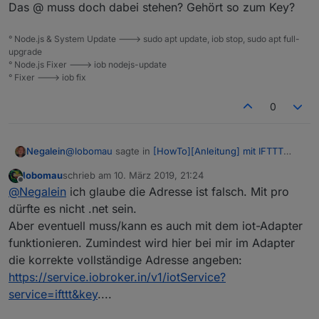
Das @ muss doch dabei stehen? Gehört so zum Key?
° Node.js & System Update ---> sudo apt update, iob stop, sudo apt full-
upgrade
° Node.js Fixer ---> iob nodejs-update
° Fixer ---> iob fix
0
@
lobomau
sagte in
[HowTo][Anleitung] mit IFTTT
Negalein
eine geofence Alternative für Android
:
lobomau
schrieb am
10. März 2019, 21:24
zuletzt editiert von
Offline
Es steht hier beschrieben wie die Adresse
@
Negalein
ich glaube die Adresse ist falsch. Mit pro
auszusehen hat. Entweder von Pro cloud oder
dürfte es nicht .net sein.
Ich bekomme lt. Log von IFTTT einen 502!
ohne Pro.
Aber eventuell muss/kann es auch mit dem iot-Adapter
funktionieren. Zumindest wird hier bei mir im Adapter
Adresse hätt ich eigentlich richtig eingetragen.
die korrekte vollständige Adresse angeben:
https://iobroker.net/ifttt/@pro_XXXXXXXXXXXXXXXX
https://service.iobroker.in/v1/iotService?
XXXXX
service=ifttt&key
....
Das @ muss doch dabei stehen? Gehört so zum Key?