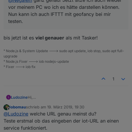
vor meinem PC wo ich es hätte darstellen können.
Nun kann ich auch IFTTT mit geofancy bei mir
testen.
bis jetzt ist es
viel genauer
als mit Tasker!
° Node.js & System Update ---> sudo apt update, iob stop, sudo apt full-
upgrade
° Node.js Fixer ---> iob nodejs-update
° Fixer ---> iob fix
1
Ludozine
Hi,
L
ich habe ein anderes Problem.
lobomau
schrieb am
19. März 2019, 19:30
ich habe soweit iftt eingerichtet, wenn ich die URL im
zuletzt editiert von
Offline
@
Ludozine
welche URL genau meinst du?
Browser eingebe um zu testen, steht dort nur "null".
Beim iot-Adapter ist in den States "undefined".
Teste erstmal ob das eingeben der iot-URL an einen
eigentlich sollte dort anwesend stehen wenn ich zu
service funktioniert.
Hause bin.