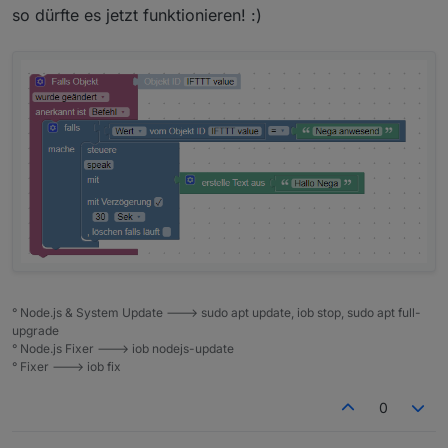
so dürfte es jetzt funktionieren! :)
° Node.js & System Update ---> sudo apt update, iob stop, sudo apt full-
upgrade
° Node.js Fixer ---> iob nodejs-update
° Fixer ---> iob fix
0