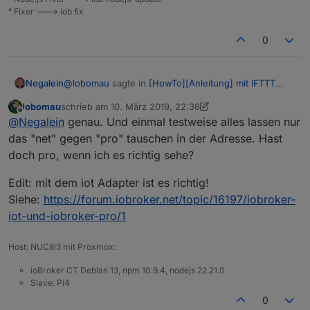
° Fixer ---> iob fix
0
@
lobomau
sagte in
[HowTo][Anleitung] mit IFTTT
Negalein
eine geofence Alternative für Android
:
lobomau
schrieb am
10. März 2019, 22:36
zuletzt editiert von lobomau
3. Nov. 2019, 00:05
Offline
@
Negalein
ich glaube die Adresse ist falsch. Mit
@
Negalein
genau. Und einmal testweise alles lassen nur
pro dürfte es nicht .net sein.
das "net" gegen "pro" tauschen in der Adresse. Hast
Also, den Cloud weg und stattdessen den IOT
doch pro, wenn ich es richtig sehe?
Adapter?
Edit: mit dem iot Adapter ist es richtig!
Siehe:
https://forum.iobroker.net/topic/16197/iobroker-
iot-und-iobroker-pro/1
Host: NUC8i3 mit Proxmox:
ioBroker CT Debian 13, npm 10.9.4, nodejs 22.21.0
Slave: Pi4
0