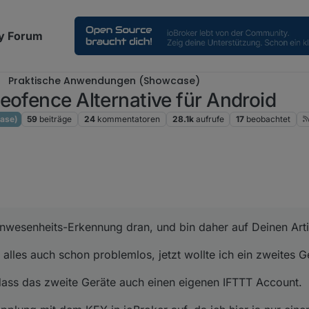
y Forum
Praktische Anwendungen (Showcase)
eofence Alternative für Android
ase)
59
beiträge
24
kommentatoren
28.1k
aufrufe
17
beobachtet
Anwesenheits-Erkennung dran, und bin daher auf Deinen Art
 alles auch schon problemlos, jetzt wollte ich ein zweites G
 dass das zweite Geräte auch einen eigenen IFTTT Account.