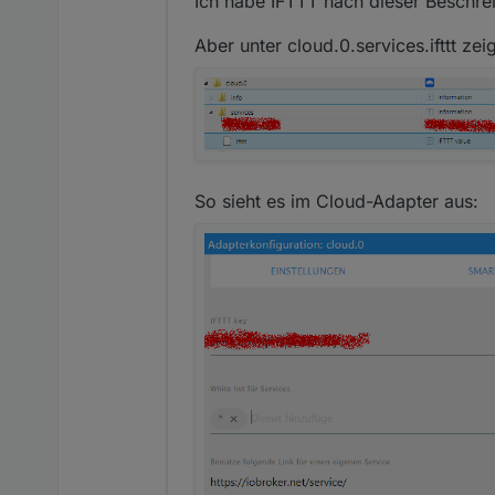
Ich habe IFTTT nach dieser Beschrei
Blockly Export:
Aber unter cloud.0.services.ifttt zeig
So sieht es im Cloud-Adapter aus:
h) Finish