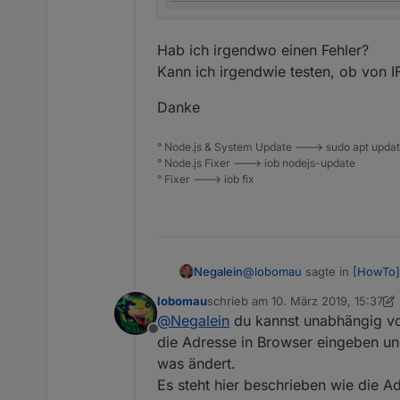
Hab ich irgendwo einen Fehler?
Kann ich irgendwie testen, ob von 
Danke
° Node.js & System Update ---> sudo apt update,
° Node.js Fixer ---> iob nodejs-update
° Fixer ---> iob fix
@
lobomau
sagte in
[HowTo][
Negalein
lobomau
schrieb am
10. März 2019, 15:37
zuletzt editiert von lobomau
3. Okt
@
Negalein
du kannst unabhängig von
@
Negalein
ich kann den I
Offline
Aber es ist ein simples Bl
die Adresse in Browser eingeben un
Hallo
Trigger auf Änderung von
was ändert.
z. B. eine Variable "anwe
Es steht hier beschrieben wie die 
Ich habe IFTTT nach dieser 