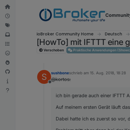
Weiter zum Inhalt
Communit
ioBroker Community Home
Deutsch
[HowTo] mit IFTTT eine g
Verschoben
Praktische Anwendungen (Showc
sushbone
schrieb am
15. Aug. 2018, 18:28
S
zuletzt editiert von
@kortos:
Offline
ich bin gerade auch einer IFTTT 
Auf meinem ersten Gerät läuft das
Dabei hatte ich es zuerst so vor,