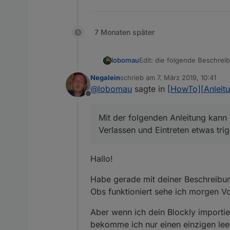
7 Monaten später
Edit: die folgende Beschreib
lobomau
man auch die korrekte Adresse
Negalein
schrieb am
7. März 2019, 10:41
Mit der folgenden Anleitun
zuletzt editiert von
@
lobomau
sagte in
[HowTo][Anleitu
Eintreten etwas triggered, z.
Offline
Das ganze läuft ohne lange 
muss ich mal beobachten.
Mit der folgenden Anleitung kan
Voraussetzung:
Verlassen und Eintreten etwas trig
cloud Adapter ab 1.0.2
1.) IFTTT einrichten:
IFTTT App auf dem Ha
Hallo!
Man kann die Einstellungen 
Habe gerade mit deiner Beschreibung 
über die Internetseite gemac
a) Das Prinzip ist das gleic
Obs funktioniert sehe ich morgen 
anschauen.
Unter dem User Namen oben
Aber wenn ich dein Blockly importier
bekomme ich nur einen einzigen lee
b) +Zeichen anklicken, choo