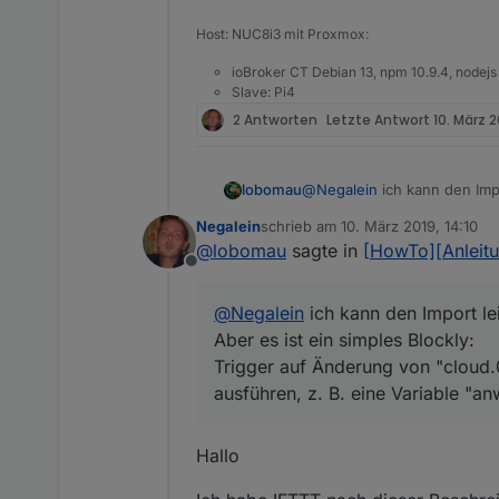
Obs funktioniert sehe ich 
 <statement name="DO0"
Aber wenn ich dein Blockly 
<field name="OID">java
Host: NUC8i3 mit Proxmox:
nur einen einzigen leeren B
<field name="WITH_DELA
So hab ich es importiert:
ioBroker CT Debian 13, npm 10.9.4, nodejs
 <value name="VALUE"><
c) "You enter an area" wäh
Slave: Pi4
 <value name="IF1"><bl
trigger".
 <value name="A"><bloc
2 Antworten
Letzte Antwort
10. März 2
Spoiler
<field name="OID">clou
 <value name="B"><bloc
Kannst du mir bitte weiterhe
 <statement name="DO1"
lobomau
@
Negalein
ich kann den Impo
<field name="OID">java
Aber es ist ein simples Block
<field name="WITH_DELA
Negalein
schrieb am
10. März 2019, 14:10
Trigger auf Änderung von "c
zuletzt editiert von
@
lobomau
sagte in
[HowTo][Anleitu
eine Variable "anwesend" tr
Offline
f) "make a web request" ank
@
Negalein
ich kann den Import lei
Aber es ist ein simples Blockly:
Trigger auf Änderung von "cloud.0
ausführen, z. B. eine Variable "an
Hallo