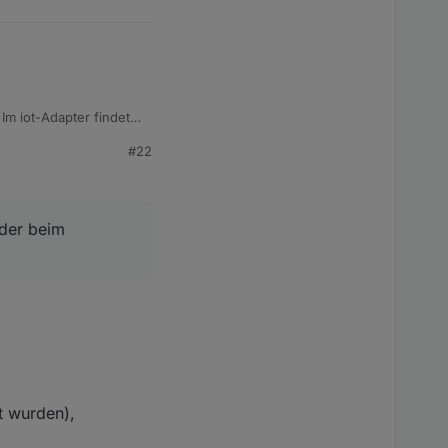
Im iot-Adapter findet
#22
im Verlassen und
cher Akkuverbrauch
der beim
y-App. Ich habe es
tt.md
Bitte ergänzend
t wurden),