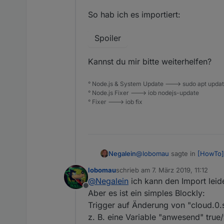
So hab ich es importiert:
d) Dann +Zeichen wählen.
g) web request ausfüllen mi
Spoiler
content type: text/plain, B
Create Action
i) Schritte a) bis h) wieder
Kannst du mir bitte weiterhelfen?
etwas anderen Durchmesser 
Grenze steht. Und unter g) 
j) im cloud Adapter muss a
° Node.js & System Update ---> sudo apt update,
unter
ifttt.com
unter search 
° Node.js Fixer ---> iob nodejs-update
steht der Key.
Soweit so gut. Nun würde a
° Fixer ---> iob fix
cloud.0.services.ifttt gesc
2.) Script (Blockly) erstellen:
<xml 1999/xmlns="<URL 
 <block type="create" 
 <block type="on_ext" 
@
lobomau
sagte in
[HowTo][
Negalein
<field name="CONDITION
lobomau
schrieb am
7. März 2019, 11:12
 <value name="OID0"><s
zuletzt editiert von
e) choose action service "
@
Negalein
ich kann den Import leide
Mit der folgenden Anlei
 <statement name="STAT
Offline
Eintreten etwas triggered,
 <value name="IF0"><bl
Aber es ist ein simples Blockly:
Hallo!
 <value name="A"><bloc
Trigger auf Änderung von "cloud.0.s
<field name="OID">clou
z. B. eine Variable "anwesend" true/
Habe gerade mit deiner Besch
 <value name="B"><bloc