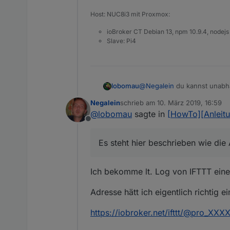
Aber unter cloud.0.services.i
Host: NUC8i3 mit Proxmox:
So sieht es im Cloud-Adapte
ioBroker CT Debian 13, npm 10.9.4, nodejs
Slave: Pi4
Hab ich irgendwo einen Feh
Kann ich irgendwie testen, 
Danke
lobomau
@
Negalein
du kannst unabhä
Adresse in Browser eingebe
Negalein
schrieb am
10. März 2019, 16:59
Es steht hier beschrieben 
zuletzt editiert von
@
lobomau
sagte in
[HowTo][Anleitu
Offline
Es steht hier beschrieben wie di
Ich bekomme lt. Log von IFTTT ein
Adresse hätt ich eigentlich richtig e
https://iobroker.net/ifttt/@pro