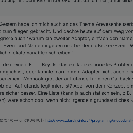
opplung mit dem KEY in ioBroker auf, da ich hier ja nur ein
. Gestern habe ich mich auch an das Thema Anwesenheitser
 zum fliegen gebracht. Und dachte heute auf dem Weg von 
tegriere auch "warum ein zweiter Adapter, einfach den Name
, Event und Name mitgeben und bei dem ioBroker-Event '
iche lokale Variablen schreiben."
an dem einen IFTTT Key. Ist das ein konzeptionelles Problem
öglich ist, oder könnte man in dem Adapter nicht auch eine
bei einem Webhook gibt der aufrufende für einen Callback
 ob der Aufrufende legitimiert ist? Aber von dem Konzept bi
 sicher besser. Eine Liste (kann ja auch statisch sein, z.B.
n) wäre schon cool wenn nicht irgendein grundsätzliches
ty3D/C#/C++ on CPU/GPU] -
http://www.zdarsky.info/v4/programing/procedural-