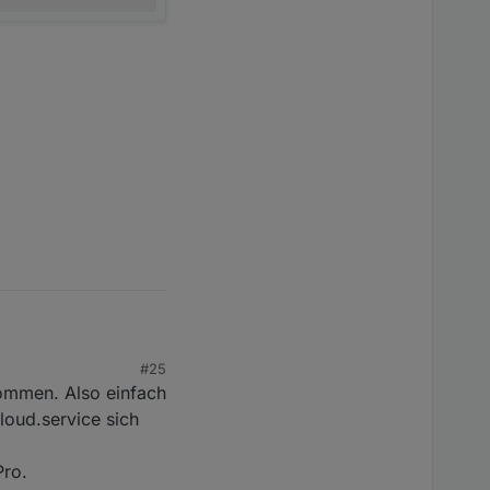
#25
kommen. Also einfach
loud.service sich
e Aktion ausführen,
Pro.