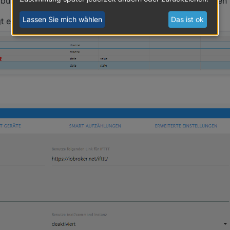
bung eingerichtet. 1 Applet für "kommen" und 1 für "gehen"
Lassen Sie mich wählen
Das ist ok
t er mir nichts an.