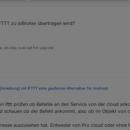
IFTTT zu ioBroker übertragen wird?
 iob stop, sudo apt full-upgrade
Anleitung] mit IFTTT eine geofence Alternative für Android
:
. 2019, 16:39
 ifttt prüfen ob Befehle an den Service von der cloud an
mport leider nicht testen. Bin unterwegs.
ockly:
d schauen ob der Befehl ankommt, also ob im Objekt von c
 "cloud.0.services.ifttt". Dann je nach Inhalt "anwesend/abwesend" ein
send" true/false schalten.
Adresse auszusehen hat. Entweder von Pro cloud oder ohne 
Beschreibung eingerichtet. 1 Applet für "kommen" und 1 für "gehen"!