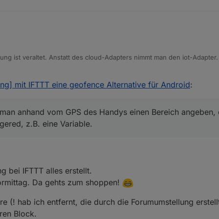
ung ist veraltet. Anstatt des cloud-Adapters nimmt man den iot-Adapter. 
, die man bei ifttt einträgt.
g kann man anhand vom GPS des Handys einen Bereich angeben, der be
ng] mit IFTTT eine geofence Alternative für Android
:
B. eine Variable.
Testphase ganz gut mit Android (7.1.1) und Handy OnePlus 3T. Zusätzli
n man anhand vom GPS des Handys einen Bereich angeben, 
gered, z.B. eine Variable.
ndy
vornehmen über die Internetseite (
https://ifttt.com
) oder über die Hand
bei IFTTT alles erstellt.
ht:
he wie das Beispiel 2 unter
https://github.com/ioBroker/ioBroker.cl … c/ift
Vormittag. Da gehts zum shoppen!
 rechts -> New Applet
e (! hab ich entfernt, die durch die Forumumstellung erstell
ren Block.
se service "location" eintragen und auswählen