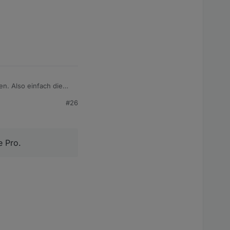
n. Also einfach die
vice sich was ändert.
#26
e Pro.