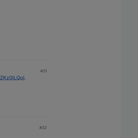
#31
VZKz0iLQoI
.
#32