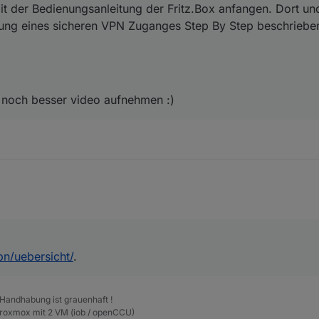
it der Bedienungsanleitung der Fritz.Box anfangen. Dort un
tung eines sicheren VPN Zuganges Step By Step beschriebe
 noch besser video aufnehmen :)
pn/uebersicht/
.
 Handhabung ist grauenhaft !
Proxmox mit 2 VM (iob / openCCU)