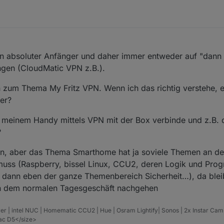
ein absoluter Anfänger und daher immer entweder auf "dann
ngen (CloudMatic VPN z.B.).
 zum Thema My Fritz VPN. Wenn ich das richtig verstehe, e
er?
meinem Handy mittels VPN mit der Box verbinde und z.B. d
?
gen, aber das Thema Smarthome hat ja soviele Themen an d
n muss (Raspberry, bissel Linux, CCU2, deren Logik und P
t, dann eben der ganze Themenbereich Sicherheit…), da bleib
ch dem normalen Tagesgeschäft nachgehen
er | intel NUC | Homematic CCU2 | Hue | Osram Lightify| Sonos | 2x Instar Ca
vac D5</size>