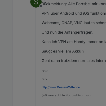
S
zuletzt editiert von
Rückmeldung: Alle Portsbei mir konn
Offline
VPN über Android und iOS funktioni
Webcams, QNAP, VNC laufen schon
Und nun die Anfängerfragen:
Kann ich VPN am Handy immer an l
Saugt es viel am Akku ?
Geht dann trotzdem normales Intern
Gruß
Dirk
http://www.DessauWetter.de
(ioBroker auf IntelNuc und Proxmox)