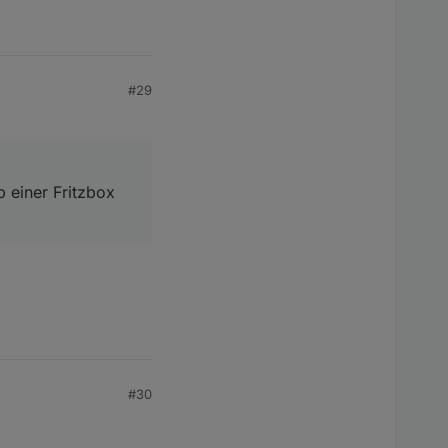
#29
b einer Fritzbox
#30