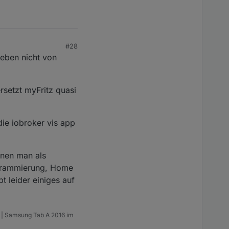
#28
 eben nicht von
rsetzt myFritz quasi
ie iobroker vis app
enen man als
rogrammierung, Home
t leider einiges auf
m | Samsung Tab A 2016 im