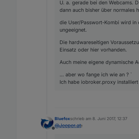
U. a. gerade bei den Webcams. Die
dann auch bisher über normales h
die User/Passwort-Kombi wird in 
ungeeignet.
Die hardwareseitigen Voraussetzun
Einsatz oder hier vorhanden.
Auch meine eigene dynamische A
… aber wo fange ich wie an ? `
Ich habe iobroker.proxy installier
Bluefox
schrieb am
8. Juni 2017, 12:37
zuletzt editiert von
@
Jeeper.at
:
Offline