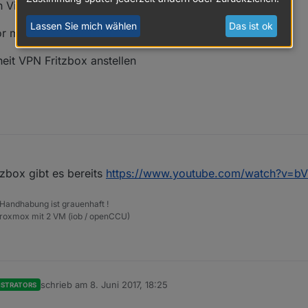
Video, kurz, mit Handy, 1 min reicht!
Lassen Sie mich wählen
Das ist ok
man Ausführliche Anleitung mit tutorials gemacht hat.
heit VPN Fritzbox anstellen
zbox gibt es bereits
https://www.youtube.com/watch?v=b
 Handhabung ist grauenhaft !
Proxmox mit 2 VM (iob / openCCU)
schrieb am
8. Juni 2017, 18:25
ISTRATORS
zuletzt editiert von