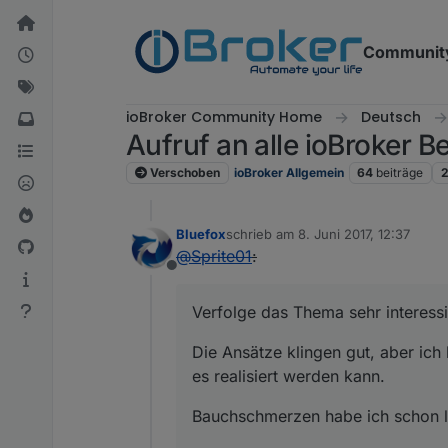
Weiter zum Inhalt
Communit
ioBroker Community Home
Deutsch
Aufruf an alle ioBroker 
Verschoben
ioBroker Allgemein
64
beiträge
Bluefox
schrieb am
8. Juni 2017, 12:37
zuletzt editiert von
@
Sprite01
:
Offline
Verfolge das Thema sehr interessi
Die Ansätze klingen gut, aber ich
es realisiert werden kann.
Bauchschmerzen habe ich schon l