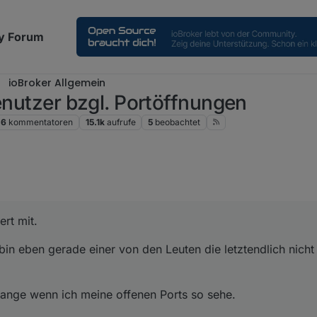
y Forum
ioBroker Allgemein
Benutzer bzgl. Portöffnungen
26
kommentatoren
15.1k
aufrufe
5
beobachtet
ert mit.
 bin eben gerade einer von den Leuten die letztendlich nic
ange wenn ich meine offenen Ports so sehe.