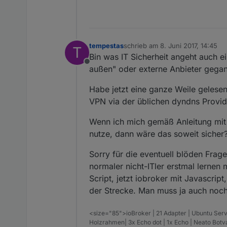
tempestas
schrieb am
8. Juni 2017, 14:45
T
zuletzt editiert von
Bin was IT Sicherheit angeht auch 
Offline
außen" oder externe Anbieter gega
Habe jetzt eine ganze Weile gelesen
VPN via der üblichen dyndns Provid
Wenn ich mich gemäß Anleitung mit 
nutze, dann wäre das soweit sicher
Sorry für die eventuell blöden Fra
normaler nicht-ITler erstmal lerne
Script, jetzt iobroker mit Javascrip
der Strecke. Man muss ja auch no
<size="85">ioBroker | 21 Adapter | Ubuntu Serv
Holzrahmen| 3x Echo dot | 1x Echo | Neato Bot