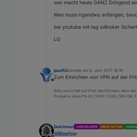
wer macht heute GANZ Dringend ein 
Man muss irgendwo anfangen, bevor 
bei youtube mit tag ioBroker Sicher
LG
paul53
schrieb am
8. Juni 2017, 16:15
zuletzt editiert von
Zum Einrichten von VPN auf der Frit
Offline
Bitte verzichtet auf Chat-Nachrichten, denn die
Produktiv: Asus PN 42 / N100 / 8 GB / 500 GB; 
Dutchman
DEVELOPER
MOST ACTIVE
ADMIN
@
Bluefox
: