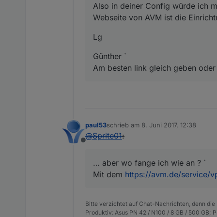
Also in deiner Config würde ich m
Webseite von AVM ist die Einrich
Lg
Günther `
Am besten link gleich geben oder
paul53
schrieb am
8. Juni 2017, 12:38
zuletzt editiert von
@
Sprite01
:
Offline
… aber wo fange ich wie an ? `
Mit dem
https://avm.de/service/v
Bitte verzichtet auf Chat-Nachrichten, denn die
Produktiv: Asus PN 42 / N100 / 8 GB / 500 GB; 