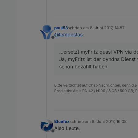
paul53
schrieb am
8. Juni 2017, 14:57
zuletzt editiert von
@
tempestas
:
Offline
…ersetzt myFritz quasi VPN via d
Ja, myFritz ist der dyndns Dienst
schon bezahlt haben.
Bitte verzichtet auf Chat-Nachrichten, denn die
Produktiv: Asus PN 42 / N100 / 8 GB / 500 GB; 
Bluefox
schrieb am
8. Juni 2017, 16:08
zuletzt editiert von
Also Leute,
Offline