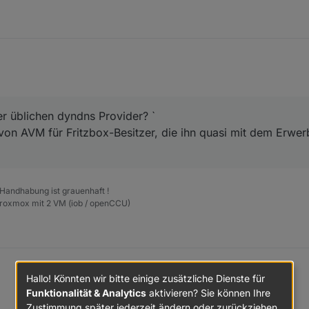
er üblichen dyndns Provider? `
 von AVM für Fritzbox-Besitzer, die ihn quasi mit dem Erwer
 Handhabung ist grauenhaft !
Proxmox mit 2 VM (iob / openCCU)
Hallo! Könnten wir bitte einige zusätzliche Dienste für
Funktionalität & Analytics
aktivieren? Sie können Ihre
Zustimmung später jederzeit ändern oder zurückziehen.