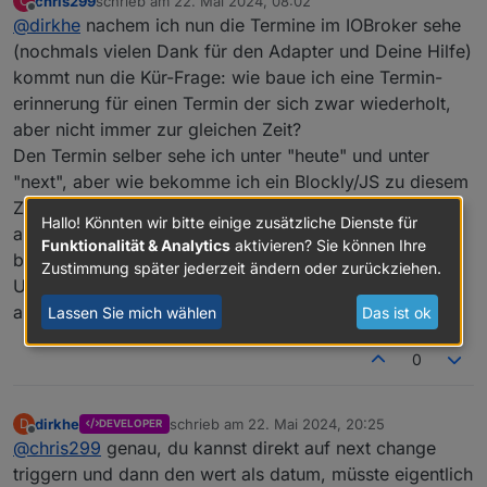
chris299
schrieb am
22. Mai 2024, 08:02
C
angepasst, Da habe ich das auch so angepasst, dass es
zuletzt editiert von
schon 2 Lösungsvorschläge gemacht, die wurden aber
Offline
@
dirkhe
nachem ich nun die Termine im IOBroker sehe
keine Warnung mehr gab. Allerdings wurde das
ignoriert.
passwort dadurch nicht mehr gespeichert.
(nochmals vielen Dank für den Adapter und Deine Hilfe)
Sollte in der 1.3.7 gefixt sein. Das Logging habe ich auch
Die Diskussion habe ich mit den Admin Entwickler schon
kommt nun die Kür-Frage: wie baue ich eine Termin-
ein bisschen angepasst
mal geführt. Die Idee ist, dass Passwörter encrypted
erinnerung für einen Termin der sich zwar wiederholt,
gespeichert werden sollen. So gut so richtig, nur gibt es
aber nicht immer zur gleichen Zeit?
keine Lösung, wenn die Anzahl Passwörter dynamisch
ist. Wenn es genau ein Passort gibt geht deren Lösung,
Den Termin selber sehe ich unter "heute" und unter
aber nicht für eine dynamische Liste. Ich hatte da auch
"next", aber wie bekomme ich ein Blockly/JS zu diesem
schon 2 Lösungsvorschläge gemacht, die wurden aber
Zeitpunkt, bzw. besser etwas davor getriggert?
ignoriert.
Hallo! Könnten wir bitte einige zusätzliche Dienste für
aktulle habe ich nur eine täglichen trigger, aber schon
Sollte in der 1.3.7 gefixt sein. Das Logging habe ich auch
Funktionalität & Analytics
aktivieren? Sie können Ihre
ein bisschen angepasst
beim Zeitversatz wird es knifflig, weil die Termine in
Zustimmung später jederzeit ändern oder zurückziehen.
UTC sind.... kann man irgendwie direkt einen Trigger
auf einen Termin legen (z.B. bei Änderung von "next"?
Lassen Sie mich wählen
Das ist ok
0
dirkhe
schrieb am
22. Mai 2024, 20:25
D
DEVELOPER
zuletzt editiert von
Offline
@
chris299
genau, du kannst direkt auf next change
triggern und dann den wert als datum, müsste eigentlich