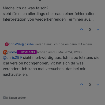
Mache ich da was falsch?
sieht für mich allerdings eher nach einer fehlerhaften
Interpretation von wiederkehrenden Terminen aus...
0
@
dirkhe
vielen Dank, ich hbe es dann mit einem
chris299
C
blockly auch hinbekommen. Hat zuerst auch super
dirkhe
schrieb am
10. Mai 2024, 12:06
D
DEVELOPER
funktioniert, aber heute sind die Einträge im Kalender
Mache ich da was falsch?
zuletzt editiert von
Offline
@
chris299
sieht merkwürdig aus. Ich habe letztens die
fehlerhaft und seltsam: irgendwie doppelt und
sieht für mich allerdings eher nach einer fehlerhaften
dreifach, obwohl heute eigentlich garkein termin sein
Interpretation von wiederkehrenden Terminen aus...
ical version hochgehoben, vlt hat sich da was
sollte.
verändert. Ich kann mal versuchen, das bei mir
der Kalender:
nachzustellen.
0
8 Tagen später