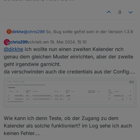
0
dirkhe
@
chris299
So, Bug sollte gefixt sein in der Version 1.3.6
D
chris299
schrieb am
19. Mai 2024, 15:10
C
zuletzt editiert von
Offline
@
dirkhe
ich wollte nun einen zweiten Kalender nch
genau dem gleichen Muster einrichten, aber der zweite
geht irgendwie garnicht.
da verschwinden auch die credentials aus der Config....
Wie kann ich denn Teste, ob der Zugang zu dem
Kalender als solche funktioniert? im Log sehe ich auch
keinen Fehler....