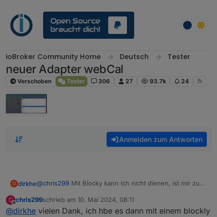
Weiter zum Inhalt
ioBroker Community Home
Deutsch
Tester
neuer Adapter webCal
Verschoben
Tester
306
27
93.7k
24
Anmelden zum Antworten
@
chris299
Mit Blocky kann ich nicht dienen, ist mir zu
dirkhe
D
kompliziert.
chris299
schrieb am
10. Mai 2024, 08:11
C
Aber du hast ja die ganzen Datenpunkte:
(function(){

zuletzt editiert von
Offline
@
dirkhe
vielen Dank, ich hbe es dann mit einem blockly