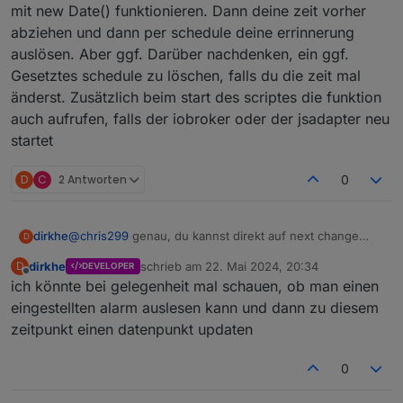
mit new Date() funktionieren. Dann deine zeit vorher
abziehen und dann per schedule deine errinnerung
auslösen. Aber ggf. Darüber nachdenken, ein ggf.
Gesetztes schedule zu löschen, falls du die zeit mal
änderst. Zusätzlich beim start des scriptes die funktion
auch aufrufen, falls der iobroker oder der jsadapter neu
startet
D
C
2 Antworten
0
dirkhe
@
chris299
genau, du kannst direkt auf next change
D
triggern und dann den wert als datum, müsste
dirkhe
schrieb am
22. Mai 2024, 20:34
D
DEVELOPER
eigentlich mit new Date() funktionieren. Dann deine zeit
zuletzt editiert von
Offline
ich könnte bei gelegenheit mal schauen, ob man einen
vorher abziehen und dann per schedule deine
errinnerung auslösen. Aber ggf. Darüber nachdenken,
eingestellten alarm auslesen kann und dann zu diesem
ein ggf. Gesetztes schedule zu löschen, falls du die zeit
zeitpunkt einen datenpunkt updaten
mal änderst. Zusätzlich beim start des scriptes die
funktion auch aufrufen, falls der iobroker oder der
0
jsadapter neu startet