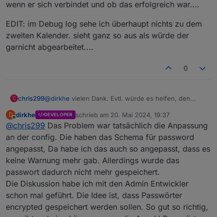
wenn er sich verbindet und ob das erfolgreich war....
EDIT: im Debug log sehe ich überhaupt nichts zu dem
zweiten Kalender. sieht ganz so aus als würde der
garnicht abgearbeitet....
0
@
dirkhe
vielen Dank. Evtl. würde es helfen, den
chris299
C
Adapter im debug-loglevel etwas "gesprächiger"
dirkhe
schrieb am
20. Mai 2024, 19:37
D
DEVELOPER
hinsichtlich der Connectivity zu machen, z.b.
EDIT: im Debug log sehe ich überhaupt nichts zu dem
zuletzt editiert von
Offline
@
chris299
Das Problem war tatsächlich die Anpassung
ausgeben, wenn er sich verbindet und ob das
zweiten Kalender. sieht ganz so aus als würde der
erfolgreich war....
garnicht abgearbeitet....
an der config. Die haben das Schema für password
angepasst, Da habe ich das auch so angepasst, dass es
keine Warnung mehr gab. Allerdings wurde das
passwort dadurch nicht mehr gespeichert.
Die Diskussion habe ich mit den Admin Entwickler
schon mal geführt. Die Idee ist, dass Passwörter
encrypted gespeichert werden sollen. So gut so richtig,