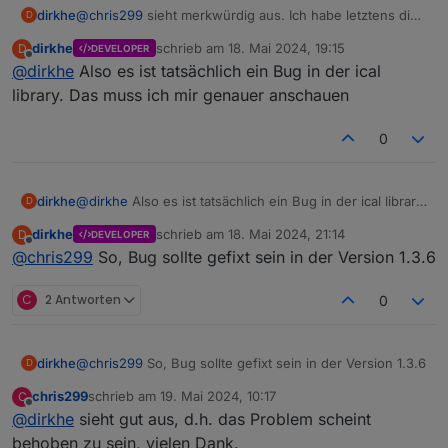
dirkhe
@
chris299
sieht merkwürdig aus. Ich habe letztens die
D
ical version hochgehoben, vlt hat sich da was verändert.
dirkhe
schrieb am
18. Mai 2024, 19:15
D
DEVELOPER
Ich kann mal versuchen, das bei mir nachzustellen.
zuletzt editiert von
Offline
@
dirkhe
Also es ist tatsächlich ein Bug in der ical
library. Das muss ich mir genauer anschauen
und dann solche Ergebnisse im adapter datenpunkt
(debug log):
0
dirkhe
@
dirkhe
Also es ist tatsächlich ein Bug in der ical library.
D
Das muss ich mir genauer anschauen
dirkhe
schrieb am
18. Mai 2024, 21:14
D
DEVELOPER
zuletzt editiert von
Offline
@
chris299
So, Bug sollte gefixt sein in der Version 1.3.6
Im Ergebnis habe ich dann im Datenpunkt "heute"
C
2 Antworten
0
einen bzw. sogar mehrere Einträge
von 08:00 bis um 12:30, von 08:00 bis um
12:30, von 08:00 bis um 12:30, von 08:00
bis um 12:30, von 08:00 bis um 12:30
dirkhe
@
chris299
So, Bug sollte gefixt sein in der Version 1.3.6
D
die da aber nicht sein sollten....
chris299
schrieb am
19. Mai 2024, 10:17
C
Es hndelt sich um 5 Terminserien (mo-fr, jeweils eine
zuletzt editiert von
Offline
mit wöchentlicher Wiederholung. Gestern und heute
@
dirkhe
sieht gut aus, d.h. das Problem scheint
sind als Ausnahmen gelöscht worden.)
behoben zu sein, vielen Dank.