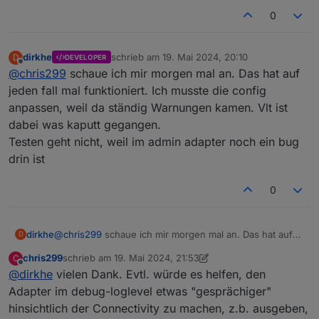
0
dirkhe
schrieb am
19. Mai 2024, 20:10
D
DEVELOPER
zuletzt editiert von
Offline
@
chris299
schaue ich mir morgen mal an. Das hat auf
jeden fall mal funktioniert. Ich musste die config
anpassen, weil da ständig Warnungen kamen. Vlt ist
dabei was kaputt gegangen.
Testen geht nicht, weil im admin adapter noch ein bug
drin ist
0
dirkhe
@
chris299
schaue ich mir morgen mal an. Das hat auf
D
jeden fall mal funktioniert. Ich musste die config
chris299
schrieb am
19. Mai 2024, 21:53
C
anpassen, weil da ständig Warnungen kamen. Vlt ist
zuletzt editiert von chris299
Offline
@
dirkhe
vielen Dank. Evtl. würde es helfen, den
dabei was kaputt gegangen.
Testen geht nicht, weil im admin adapter noch ein bug
Adapter im debug-loglevel etwas "gesprächiger"
drin ist
hinsichtlich der Connectivity zu machen, z.b. ausgeben,