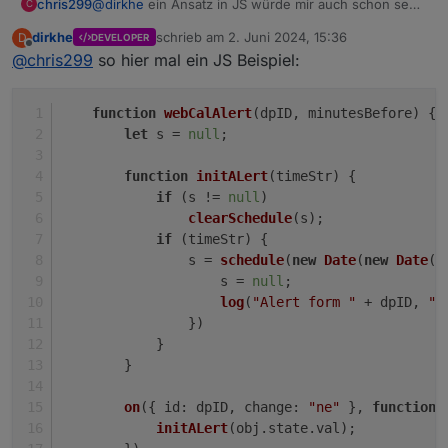
chris299
@
dirkhe
ein Ansatz in JS würde mir auch schon sehr
C
helfen. Ein bisschen lesen kann ich das und ich
dirkhe
schrieb am
2. Juni 2024, 15:36
D
DEVELOPER
wollte mich eh mal intensiver damit beschäftigen 😀
zuletzt editiert von
Offline
@
chris299
so hier mal ein JS Beispiel:
function
webCalAlert
(
dpID, minutesBefore
) {
let
 s = 
null
;
function
initALert
(
timeStr
) {
if
 (s != 
null
)
clearSchedule
(s);
if
 (timeStr) {
                s = 
schedule
(
new
Date
(
new
Date
(t
                    s = 
null
;
log
(
"Alert form "
 + dpID, 
"e
                })
            }
        }
on
({ 
id
: dpID, 
change
: 
"ne"
 }, 
function
 
initALert
(obj.
state
.
val
);