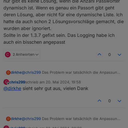
nur gibt es keine Lösung, wenn die Anzahl Passwörter
dynamisch ist. Wenn es genau ein Passort gibt geht
deren Lösung, aber nicht für eine dynamische Liste. Ich
hatte da auch schon 2 Lösungsvorschläge gemacht, die
wurden aber ignoriert.
Sollte in der 1.3.7 gefixt sein. Das Logging habe ich
auch ein bisschen angepasst
C
2 Antworten
0
dirkhe
@
chris299
Das Problem war tatsächlich die Anpassung
D
an der config. Die haben das Schema für password
chris299
schrieb am
20. Mai 2024, 19:58
C
angepasst, Da habe ich das auch so angepasst, dass es
zuletzt editiert von
Offline
@
dirkhe
sieht sehr gut aus, vielen Dank
keine Warnung mehr gab. Allerdings wurde das
passwort dadurch nicht mehr gespeichert.
Die Diskussion habe ich mit den Admin Entwickler schon
0
mal geführt. Die Idee ist, dass Passwörter encrypted
gespeichert werden sollen. So gut so richtig, nur gibt es
keine Lösung, wenn die Anzahl Passwörter dynamisch
dirkhe
@
chris299
Das Problem war tatsächlich die Anpassung
D
ist. Wenn es genau ein Passort gibt geht deren Lösung,
an der config. Die haben das Schema für password
aber nicht für eine dynamische Liste. Ich hatte da auch