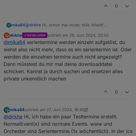
        on({ id: dpID, change: "ne" }, function
0
            initALert(obj.state.val);

        })

        initALert(getState(dpID).val);

@
dirkhe
Hi, schon mal vorab: tolle Arbeit!
mika84
M
    }

Bei mir sehe ich keine Serientermine.
dirkhe
schrieb am
26. Juni 2024, 20:50
D
DEVELOPER
Ich nutze die Download-Funktion. Die Termine werden
P.S.: ich habe aktuell keine Ereignisse konfiguriert.
zuletzt editiert von
Offline
    webCalAlert("webcal.0.events.Restabfall.nex
@
mika84
serientermine werden einzeln aufgelöst, du
auch heruntergeladen. Aber im der json ist zu sehen,
Also ist alles ungefiltert.
    webCalAlert("0_userdata.0.example_state", 1
dass kein Serientermin dabei ist.
siehst also nicht mehr, dass es ein serientermin ist. Oder
Kannst du die Funktion hinzufügen oder fehlt mir nur
werden die einzelnen termine auch nicht angezeigt?
etwas.
Dann müsstest du mir mal deine downloaddatei
schicken. Kannst ja durch suchen und ersetzen alles
private unkenntlich machen
0
mika84
schrieb am
27. Juni 2024, 18:45
M
zuletzt editiert von mika84
Offline
@
dirkhe
Hi, ich habe ein paar Testtermine erstellt.
NormalEvent(x) sind normale Events. www und
Orchester sind Serientermine (1x wöchentlich). In der ics