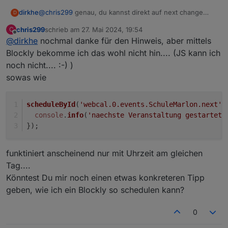
dirkhe
@
chris299
genau, du kannst direkt auf next change
D
triggern und dann den wert als datum, müsste
chris299
schrieb am
27. Mai 2024, 19:54
C
eigentlich mit new Date() funktionieren. Dann deine zeit
zuletzt editiert von
Offline
@
dirkhe
nochmal danke für den Hinweis, aber mittels
vorher abziehen und dann per schedule deine
errinnerung auslösen. Aber ggf. Darüber nachdenken,
Blockly bekomme ich das wohl nicht hin.... (JS kann ich
ein ggf. Gesetztes schedule zu löschen, falls du die zeit
noch nicht.... :-) )
mal änderst. Zusätzlich beim start des scriptes die
sowas wie
funktion auch aufrufen, falls der iobroker oder der
jsadapter neu startet
scheduleById
(
'webcal.0.events.SchuleMarlon.next'
,
console
.
info
(
'naechste Veranstaltung gestartet 
});
funktiniert anscheinend nur mit Uhrzeit am gleichen
Tag....
Könntest Du mir noch einen etwas konkreteren Tipp
geben, wie ich ein Blockly so schedulen kann?
0