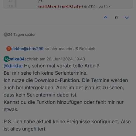
        })
initALert
(
getState
(dpID).
val
);
    }
0
webCalAlert
(
"webcal.0.events.Restabfall.next
webCalAlert
(
"0_userdata.0.example_state"
, 
1
)
24 Tagen später
@
chris299
so hier mal ein JS Beispiel:
dirkhe
D
mika84
schrieb am
26. Juni 2024, 19:43
M
    function webCalAlert(dpID, minutesBefore) {
zuletzt editiert von
Offline
@
dirkhe
Hi, schon mal vorab: tolle Arbeit!
        let s = null;

Bei mir sehe ich keine Serientermine.
        function initALert(timeStr) {

Ich nutze die Download-Funktion. Die Termine werden
            if (s != null)

auch heruntergeladen. Aber im der json ist zu sehen,
                clearSchedule(s);

dass kein Serientermin dabei ist.
            if (timeStr) {

                s = schedule(new Date(new Date
Kannst du die Funktion hinzufügen oder fehlt mir nur
                    s = null;

etwas.
                    log("Alert form " + dpID, "
                })

P.S.: ich habe aktuell keine Ereignisse konfiguriert. Also
            }

ist alles ungefiltert.
        }
