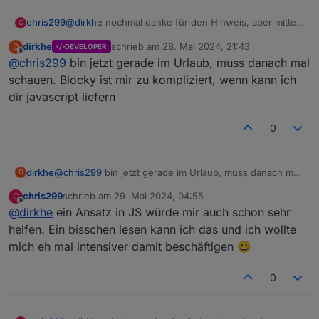
@
dirkhe
nochmal danke für den Hinweis, aber mittels
chris299
C
Blockly bekomme ich das wohl nicht hin.... (JS kann
dirkhe
schrieb am
28. Mai 2024, 21:43
D
DEVELOPER
ich noch nicht.... :-) )
scheduleById('webcal.0.events.SchuleMarlon.ne
zuletzt editiert von
Offline
@
chris299
bin jetzt gerade im Urlaub, muss danach mal
sowas wie
  console.info('naechste Veranstaltung gestar
funktiniert anscheinend nur mit Uhrzeit am gleichen
schauen. Blocky ist mir zu kompliziert, wenn kann ich
Tag....
dir javascript liefern
Könntest Du mir noch einen etwas konkreteren Tipp
geben, wie ich ein Blockly so schedulen kann?
0
dirkhe
@
chris299
bin jetzt gerade im Urlaub, muss danach mal
D
schauen. Blocky ist mir zu kompliziert, wenn kann ich
chris299
schrieb am
29. Mai 2024, 04:55
C
dir javascript liefern
zuletzt editiert von
Offline
@
dirkhe
ein Ansatz in JS würde mir auch schon sehr
helfen. Ein bisschen lesen kann ich das und ich wollte
mich eh mal intensiver damit beschäftigen 😀
0