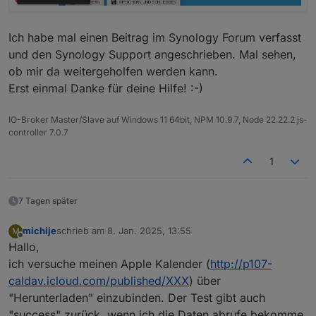
Ich habe mal einen Beitrag im Synology Forum verfasst
und den Synology Support angeschrieben. Mal sehen,
ob mir da weitergeholfen werden kann.
Erst einmal Danke für deine Hilfe! :-)
IO-Broker Master/Slave auf Windows 11 64bit, NPM 10.9.7, Node 22.22.2 js-
controller 7.0.7
1
7 Tagen später
michije
schrieb am
8. Jan. 2025, 13:55
M
zuletzt editiert von
Offline
Hallo,
ich versuche meinen Apple Kalender (
http://p107-
caldav.icloud.com/published/XXX
) über
"Herunterladen" einzubinden. Der Test gibt auch
"success" zurück, wenn ich die Daten abrufe bekomme