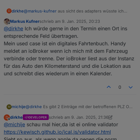
SUMMARY:[EVENT ABC]

dirkhe
@
UID:86314248-827C-4045-9D99-A310BFCA0611

markus-kufner
aus sicht des adapters wüsste ich
D
nicht, was man mit dem ort machen soll?
X-APPLE-STRUCTURED-LOCATION;VALUE=URI;X-ADDRES
Markus Kufner
schrieb am
9. Jan. 2025, 20:23
 \n[PLZ] [ORT]\nDeutschland";X-APPLE-ABUID=ab:
zuletzt editiert von
Offline
@
dirkhe
Ich würde gerne in den Termin einen Ort ins
 X-APPLE-RADIUS=0;X-APPLE-REFERENCEFRAME=1;X-T
[PLZ] [ORT]

entsprechende Feld übertragen.
Deutschland:geo:YY.297937,XX.043123

Mein used case ist ein digitales Fahrtenbuch. Handy
END:VEVENT

meldet an ioBroker wenn ich mich mit dem Fahrzeug
BEGIN:VEVENT

verbinde oder trenne. Der ioBroker liest aus der Instanz
DTEND;VALUE=DATE:20170402

LAST-MODIFIED:20170327T091537Z

für das Auto den Kilometerstand und die Lokation aus
UID:0F3C0D35-683A-41E6-86CA-4A76A1182CC2

und schreibt dies wiederum in einen Kalender.
DTSTAMP:20170331T145915Z

LOCATION:[Strasse]\n[PLZ] [ORT]\nDeutschland

0
SEQUENCE:1

SUMMARY:[EVENT XYZ]

DTSTART;VALUE=DATE:20170401

CREATED:20170130T201528Z

@
dirkhe
Es gibt 2 Einträge mit der betroffenen PLZ Ort
michije
M
X-APPLE-STRUCTURED-LOCATION;VALUE=URI;X-ADDRES
Kombi, ich habe beide rauskopiert und die Daten durch
dirkhe
schrieb am
9. Jan. 2025, 21:36
D
 \n[PLZ] [ORT]\nDeutschland";X-APPLE-ABUID=ab:
DEVELOPER
[] ersetzt:
BEGIN:VEVENT

zuletzt editiert von dirkhe
1. Sept. 2025, 23:38
Offline
@
michije
schau mal hier,da ist ei online validator
 X-APPLE-REFERENCEFRAME=1;X-TITLE=[Strasse]

CREATED:20161211T100017Z

[PLZ] [ORT]

DTEND;TZID=Europe/Berlin:20161226T210000

https://kewisch.github.io/ical.js/validator.html
Deutschland:geo:YY.297937,XX.043123

DTSTAMP:20161211T100017Z

Sieht so aus, als wenn apple da gegen die norm