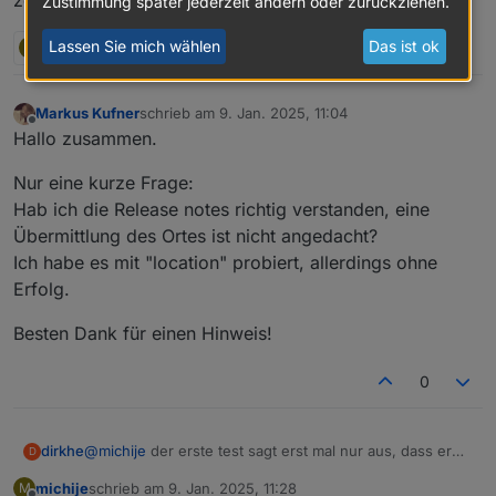
Zustimmung später jederzeit ändern oder zurückziehen.
Lassen Sie mich wählen
Das ist ok
M
1 Antwort
0
Markus Kufner
schrieb am
9. Jan. 2025, 11:04
zuletzt editiert von
Offline
Hallo zusammen.
Nur eine kurze Frage:
Hab ich die Release notes richtig verstanden, eine
Übermittlung des Ortes ist nicht angedacht?
Ich habe es mit "location" probiert, allerdings ohne
Erfolg.
Besten Dank für einen Hinweis!
0
dirkhe
@
michije
der erste test sagt erst mal nur aus, dass er
D
daten bekommt, ist mehr für die credentials gedacht.
michije
schrieb am
9. Jan. 2025, 11:28
M
Den anfang, den ich da sehe, sieht eher nacb