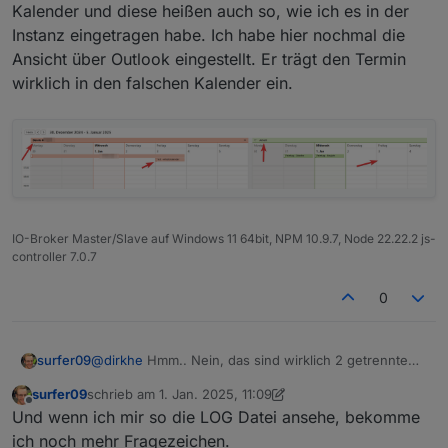
werden. Also in iobroker hat er von deinem server die
Kalender und diese heißen auch so, wie ich es in der
Daten auch richtig empfangen, daher gehe ich mal
Instanz eingetragen habe. Ich habe hier nochmal die
davon aus, dass er die auch korrekt gesendet hat. Hat
Ansicht über Outlook eingestellt. Er trägt den Termin
deine kalenderansicht vlt eine gemergete Ansicht?
wirklich in den falschen Kalender ein.
IO-Broker Master/Slave auf Windows 11 64bit, NPM 10.9.7, Node 22.22.2 js-
controller 7.0.7
0
@
dirkhe
Hmm.. Nein, das sind wirklich 2 getrennte
surfer09
Kalender und diese heißen auch so, wie ich es in der
surfer09
schrieb am
1. Jan. 2025, 11:09
Instanz eingetragen habe. Ich habe hier nochmal die
zuletzt editiert von surfer09
1. Jan. 2025, 12:13
Offline
Und wenn ich mir so die LOG Datei ansehe, bekomme
Ansicht über Outlook eingestellt. Er trägt den Termin
wirklich in den falschen Kalender ein.
ich noch mehr Fragezeichen.