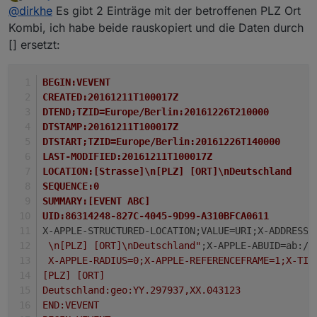
zuletzt editiert von
Offline
@
dirkhe
Es gibt 2 Einträge mit der betroffenen PLZ Ort
kontakten, anstatt kalender aus.
schau dir mal die daten an oder schicke sie mir mal per
Kombi, ich habe beide rauskopiert und die Daten durch
pn, kannst ja persönliche daten durch sauchen und
[] ersetzt:
ersetzen ausxxxx. Es reichen auch schon die ersten
zeilen.
BEGIN:VEVENT
CREATED:20161211T100017Z
DTEND;TZID=Europe/Berlin:20161226T210000
DTSTAMP:20161211T100017Z
DTSTART;TZID=Europe/Berlin:20161226T140000
LAST-MODIFIED:20161211T100017Z
LOCATION:[Strasse]\n[PLZ] [ORT]\nDeutschland
SEQUENCE:0
SUMMARY:[EVENT ABC]
UID:86314248-827C-4045-9D99-A310BFCA0611
X-APPLE-STRUCTURED-LOCATION;VALUE=URI;X-ADDRESS=
 \n[PLZ] [ORT]\nDeutschland"
;X-APPLE-ABUID=ab://
 X-APPLE-RADIUS=0;X-APPLE-REFERENCEFRAME=1;X-TIT
[PLZ] [ORT]
Deutschland:geo:YY.297937,XX.043123
END:VEVENT