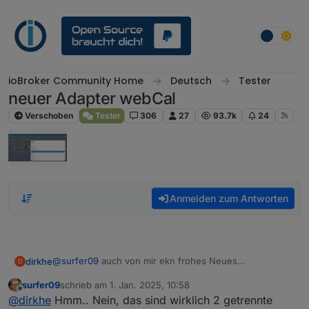
Weiter zum Inhalt
ioBroker Community Home
Deutsch
Tester
neuer Adapter webCal
Verschoben
Tester
306
27
93.7k
24
Anmelden zum Antworten
@
surfer09
auch von mir ekn frohes Neues...
dirkhe
D
surfer09
schrieb am
1. Jan. 2025, 10:58
Was mich wundert, ist dass du ja das json aus data hier
zuletzt editiert von
Offline
@
dirkhe
Hmm.. Nein, das sind wirklich 2 getrennte
zeigst. Das sind die Daten, die vom Server empfangen