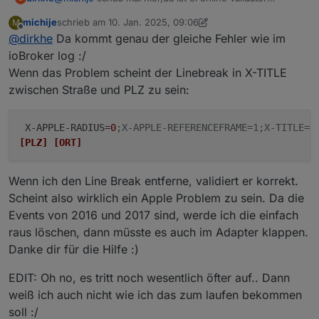
CREATED:20170130T201528Z

https://kewisch.github.io/ical.js/validator.html
X-APPLE-STRUCTURED-LOCATION;VALUE=URI;X-ADDRES
michije
schrieb am
10. Jan. 2025, 09:06
M
Sieht so aus, als wenn apple da gegen die norm
Update
zuletzt editiert von michije
1. Okt. 2025, 10:10
 \n[PLZ] [ORT]\nDeutschland";X-APPLE-ABUID=ab:
Offline
@
dirkhe
Da kommt genau der gleiche Fehler wie im
arbeitet...
In der tat manipuliere ich die daten vor der ausgabe ins
 X-APPLE-REFERENCEFRAME=1;X-TITLE=[Strasse]

Probiere da mal mit deinen echten daten rum, wenn du
log, indem ich whitespace entferne. Du müsstest also
ioBroker log :/
[PLZ] [ORT]

rausbekommst, was genau das problem ist, zb
beim testen die original daten testen
Deutschland:geo:YY.297937,XX.043123

Wenn das Problem scheint der Linebreak in X-TITLE
irgendein zeilenumbruch oder so, kann man ja vlt was
zwischen Straße und PLZ zu sein:
fixen, im prinzip müsste das aber hier
https://github.com/kewisch/ical.js
gemeldet und gefixt
werden
X-APPLE-RADIUS
=
0
;X-APPLE-REFERENCEFRAME=1;X-TITLE=[
[PLZ]
[ORT]
Wenn ich den Line Break entferne, validiert er korrekt.
Scheint also wirklich ein Apple Problem zu sein. Da die
Events von 2016 und 2017 sind, werde ich die einfach
raus löschen, dann müsste es auch im Adapter klappen.
Danke dir für die Hilfe :)
EDIT: Oh no, es tritt noch wesentlich öfter auf.. Dann
weiß ich auch nicht wie ich das zum laufen bekommen
soll :/