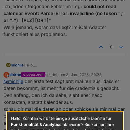
ich jedoch folgenden Fehler im Log:
could not read
calendar Event: ParserError: invalid line (no token ";"
or ":") "[PLZ] [ORT]"
Weiß jemand, woran das liegt? Im iCal Adapter
funktioniert alles problemlos.
0
michije
Hallo,
M
ich versuche meinen Apple Kalender (
http://p107-
dirkhe
schrieb am
8. Jan. 2025, 20:38
D
DEVELOPER
caldav.icloud.com/published/XXX
) über
zuletzt editiert von
Offline
@
michije
der erste test sagt erst mal nur aus, dass er
"Herunterladen" einzubinden. Der Test gibt auch
"success" zurück, wenn ich die Daten abrufe
daten bekommt, ist mehr für die credentials gedacht.
bekomme ich jedoch folgenden Fehler im Log:
could
Den anfang, den ich da sehe, sieht eher nacb
not read calendar Event: ParserError: invalid line (no
kontakten, anstatt kalender aus.
token ";" or ":") "[PLZ] [ORT]"
schau dir mal die daten an oder schicke sie mir mal per
Weiß jemand, woran das liegt? Im iCal Adapter
funktioniert alles problemlos.
pn, kannst ja persönliche daten durch sauchen und
Hallo! Könnten wir bitte einige zusätzliche Dienste für
ersetzen ausxxxx. Es reichen auch schon die ersten
Funktionalität & Analytics
aktivieren? Sie können Ihre
zeilen.