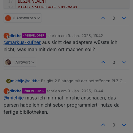
BEGIN:VEVENT
DTEND;VALUE=DATE:20170402
LAST-MODIFIED:20170327T091537Z
D
3 Antworten
0
UID:0F3C0D35-683A-41E6-86CA-4A76A1182CC2
DTSTAMP:20170331T145915Z
LOCATION:[Strasse]\n[PLZ] [ORT]\nDeutschland
dirkhe
schrieb am
9. Jan. 2025, 19:42
D
DEVELOPER
zuletzt editiert von
SEQUENCE:1
Offline
@
markus-kufner
aus sicht des adapters wüsste ich
SUMMARY:[EVENT XYZ]
nicht, was man mit dem ort machen soll?
DTSTART;VALUE=DATE:20170401
CREATED:20170130T201528Z
1 Antwort
0
X-APPLE-STRUCTURED-LOCATION;VALUE=URI;X-ADDRESS=
 \n[PLZ] [ORT]\nDeutschland
";X-APPLE-ABUID=ab://
 X-APPLE-REFERENCEFRAME=1;X-TITLE=[Strasse]
@
dirkhe
Es gibt 2 Einträge mit der betroffenen PLZ Ort
michije
M
[PLZ] [ORT]
Kombi, ich habe beide rauskopiert und die Daten durch
Deutschland:geo:YY.297937,XX.043123
dirkhe
schrieb am
9. Jan. 2025, 19:44
D
DEVELOPER
[] ersetzt:
BEGIN:VEVENT

zuletzt editiert von
END:VEVENT
Offline
@
michije
muss ich mir mal in ruhe anschauen, das
CREATED:20161211T100017Z

DTEND;TZID=Europe/Berlin:20161226T210000

parsen habe ich nicht seber programmiert, nutze da
DTSTAMP:20161211T100017Z

fertige bibliotheken.
DTSTART;TZID=Europe/Berlin:20161226T140000

LAST-MODIFIED:20161211T100017Z

0
LOCATION:[Strasse]\n[PLZ] [ORT]\nDeutschland

SEQUENCE:0
