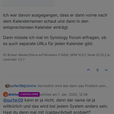
Ich war davon ausgegangen, dass er dann vorne nach
dem Kalendernamen schaut und dann in den
entsprechenden Kalender einträgt.
Dann müsste ich mal im Synology Forum erfragen, ob
es auch separate URLs für jeden Kalender gibt.
IO-Broker Master/Slave auf Windows 11 64bit, NPM 10.9.7, Node 22.22.2 js-
controller 7.0.7
0
@
dirkhe
Vermutlich wird das dann das Problem sein.
surfer09
Für die Kalender gibt es eine URL auf dem Synology
dirkhe
schrieb am
1. Jan. 2025, 12:39
D
DEVELOPER
NAS:
zuletzt editiert von
Offline
@
surfer09
kann er ja nicht, denn der name ist ja
willkürlich und das wird bei jedem System anders sein.
Loggt man sich dort ein, hat man Zugriff auf die
Hast du denn mal mit /caldav/Arbeit probiert?