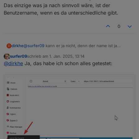
ganzen Kalender.
Das einzige was ja nach sinnvoll wäre, ist der
Benutzername, wenn es da unterschiedliche gibt.
0
dirkhe
@
surfer09
kann er ja nicht, denn der name ist ja
D
willkürlich und das wird bei jedem System anders sein.
surfer09
schrieb am
1. Jan. 2025, 13:14
Hast du denn mal mit /caldav/Arbeit probiert?
zuletzt editiert von
Offline
@
dirkhe
Ja, das habe ich schon alles getestet:
Das einzige was ja nach sinnvoll wäre, ist der
Benutzername, wenn es da unterschiedliche gibt.
Ich war davon ausgegangen, dass er dann vorne
nach dem Kalendernamen schaut und dann in den
entsprechenden Kalender einträgt.
Dann müsste ich mal im Synology Forum erfragen, ob
es auch separate URLs für jeden Kalender gibt.