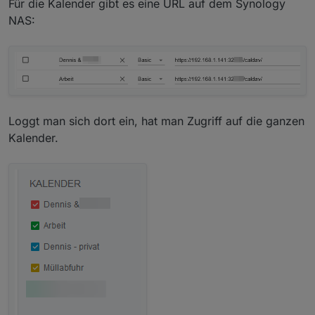
Für die Kalender gibt es eine URL auf dem Synology
erklären, warum in ioBroker alles richtig ist, weil er ja
NAS:
auch zum Schreiben diese Url nimmt,
Also ich habe auch 2 Kalender angelegt, beu mir sehen
die Ulrs so aus:
/nc/remote.php/dav/calendars/smarthome/test/
/nc/remote.php/dav/calendars/smarthome/
Loggt man sich dort ein, hat man Zugriff auf die ganzen
Kalender.