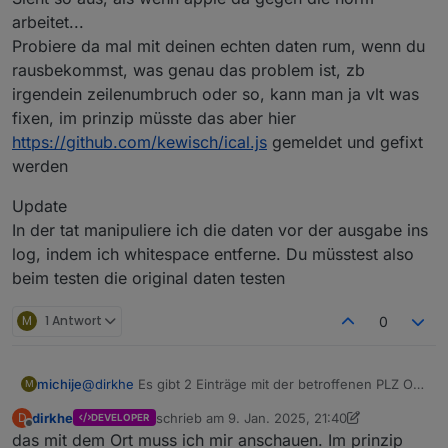
DTSTART;TZID=Europe/Berlin:20161226T140000

arbeitet...
LAST-MODIFIED:20161211T100017Z

Probiere da mal mit deinen echten daten rum, wenn du
LOCATION:[Strasse]\n[PLZ] [ORT]\nDeutschland

SEQUENCE:0

rausbekommst, was genau das problem ist, zb
SUMMARY:[EVENT ABC]

irgendein zeilenumbruch oder so, kann man ja vlt was
UID:86314248-827C-4045-9D99-A310BFCA0611

fixen, im prinzip müsste das aber hier
X-APPLE-STRUCTURED-LOCATION;VALUE=URI;X-ADDRES
https://github.com/kewisch/ical.js
gemeldet und gefixt
 \n[PLZ] [ORT]\nDeutschland";X-APPLE-ABUID=ab:
 X-APPLE-RADIUS=0;X-APPLE-REFERENCEFRAME=1;X-T
werden
[PLZ] [ORT]

Deutschland:geo:YY.297937,XX.043123

Update
END:VEVENT

In der tat manipuliere ich die daten vor der ausgabe ins
BEGIN:VEVENT

log, indem ich whitespace entferne. Du müsstest also
DTEND;VALUE=DATE:20170402

LAST-MODIFIED:20170327T091537Z

beim testen die original daten testen
UID:0F3C0D35-683A-41E6-86CA-4A76A1182CC2

DTSTAMP:20170331T145915Z

M
1 Antwort
0
LOCATION:[Strasse]\n[PLZ] [ORT]\nDeutschland

SEQUENCE:1

SUMMARY:[EVENT XYZ]

@
dirkhe
Es gibt 2 Einträge mit der betroffenen PLZ Ort
michije
M
DTSTART;VALUE=DATE:20170401

Kombi, ich habe beide rauskopiert und die Daten durch
CREATED:20170130T201528Z

dirkhe
schrieb am
9. Jan. 2025, 21:40
D
DEVELOPER
[] ersetzt:
BEGIN:VEVENT

zuletzt editiert von dirkhe
1. Sept. 2025, 23:32
X-APPLE-STRUCTURED-LOCATION;VALUE=URI;X-ADDRES
Offline
das mit dem Ort muss ich mir anschauen. Im prinzip
CREATED:20161211T100017Z

 \n[PLZ] [ORT]\nDeutschland";X-APPLE-ABUID=ab: