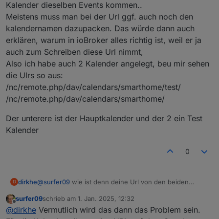
im Arbeitskalender...
Kalender dieselben Events kommen..
Meistens muss man bei der Url ggf. auch noch den
kalendernamen dazupacken. Das würde dann auch
erklären, warum in ioBroker alles richtig ist, weil er ja
auch zum Schreiben diese Url nimmt,
Also ich habe auch 2 Kalender angelegt, beu mir sehen
die Ulrs so aus:
/nc/remote.php/dav/calendars/smarthome/test/
/nc/remote.php/dav/calendars/smarthome/
Der unterere ist der Hauptkalender und der 2 ein Test
Kalender
0
@
surfer09
wie ist denn deine Url von den beiden
dirkhe
D
Kalendern, für mich sieht das so aus, als wenn für
surfer09
schrieb am
1. Jan. 2025, 12:32
beide Kalender dieselben Events kommen..
Der unterere ist der Hauptkalender und der 2 ein Test
zuletzt editiert von
Offline
@
dirkhe
Vermutlich wird das dann das Problem sein.
Meistens muss man bei der Url ggf. auch noch den
Kalender
kalendernamen dazupacken. Das würde dann auch