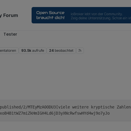
y Forum
Tester
ntatoren
93.5k
aufrufe
24
beobachtet
published/2/MTEyMzA0ODU3[viele weitere kryptische Zahlen
xoB4B1tWZ7miZkHmIGH4Ld6jD3yXNcRwfswHYd4wj9o7yJo