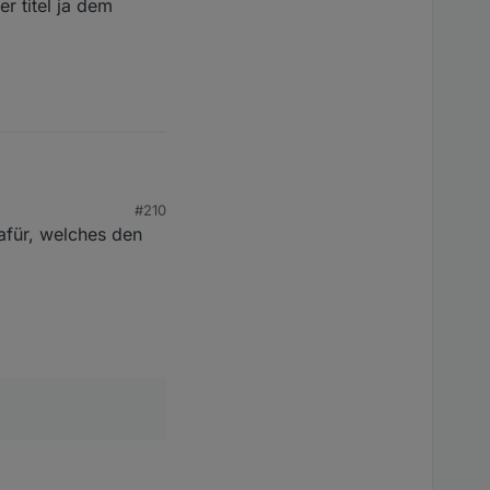
r titel ja dem
alender einträge
epage im Kalender
#210
dafür, welches den