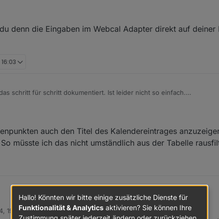
ken
und mal das ergebnis zeigen - webseite wird periodisch ausgelesen,
google kalender eingetragen werden und zusätzlich mit alarmen zu den einzelnen
 du denn die Eingaben im Webcal Adapter direkt auf deine
 16:03
s schritt für schritt dokumentiert. Ist leider nicht so einfach.
roker.webcal/blob/master/doc/google.md
ze einen nextcloud kalender, aber es gehen auch anders kalender, die zb
tenpunkten auch den Titel des Kalendereintrages anzuzeigen
So müsste ich das nicht umständlich aus der Tabelle rausfil
Hallo! Könnten wir bitte einige zusätzliche Dienste für
lnen Datenpunkten auch den Titel des Kalendereintrages anzuzeigen? Bi
Funktionalität & Analytics
aktivieren? Sie können Ihre
4, 19:16
So müsste ich das nicht umständlich aus der Tabelle rausfiltern.
Zustimmung später jederzeit ändern oder zurückziehen.