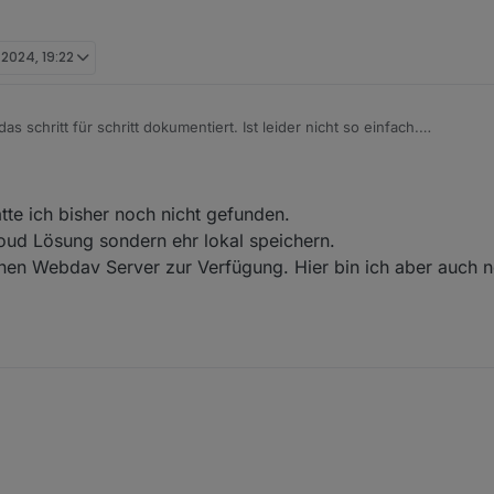
. 2024, 19:22
s schritt für schritt dokumentiert. Ist leider nicht so einfach.
roker.webcal/blob/master/doc/google.md
ze einen nextcloud kalender, aber es gehen auch anders kalender, die zb
tte ich bisher noch nicht gefunden.
loud Lösung sondern ehr lokal speichern.
inen Webdav Server zur Verfügung. Hier bin ich aber auch no