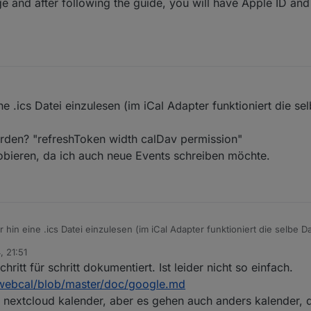
 and after following the guide, you will have Apple ID and
 .ics Datei einzulesen (im iCal Adapter funktioniert die se
rden? "refreshToken width calDav permission"
bieren, da ich auch neue Events schreiben möchte.
in eine .ics Datei einzulesen (im iCal Adapter funktioniert die selbe Da
, 21:51
agen werden? "refreshToken width calDav permission"
ritt für schritt dokumentiert. Ist leider nicht so einfach.
 ausprobieren, da ich auch neue Events schreiben möchte.
r.webcal/blob/master/doc/google.md
nen nextcloud kalender, aber es gehen auch anders kalender,