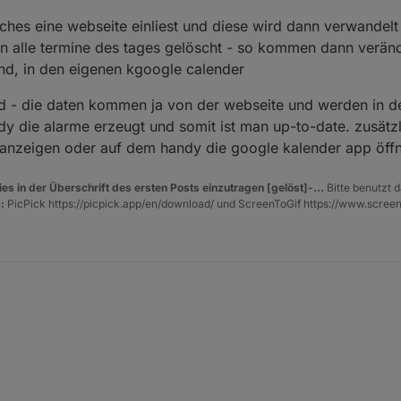
lches eine webseite einliest und diese wird dann verwandel
 alle termine des tages gelöscht - so kommen dann veränd
nd, in den eigenen kgoogle calender
send - die daten kommen ja von der webseite und werden in 
y die alarme erzeugt und somit ist man up-to-date. zusätz
is anzeigen oder auf dem handy die google kalender app öff
es in der Überschrift des ersten Posts einzutragen [gelöst]-...
Bitte benutzt d
:
PicPick https://picpick.app/en/download/ und ScreenToGif https://www.scree
eben, welches eine webseite einliest und diese wird dann verwandelt u
. 2024, 20:33
 alle termine des tages gelöscht - so kommen dann veränderungen , di