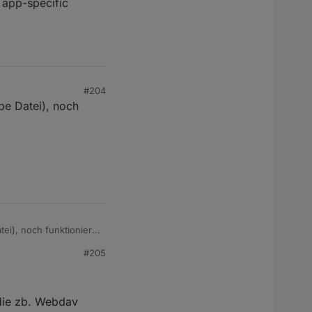
 app-specific
#204
lbe Datei), noch
tei), noch funktioniert
#205
 die zb. Webdav