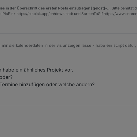
es in der Überschrift des ersten Posts einzutragen [gelöst]-...
Bitte benutzt d
:
PicPick https://picpick.app/en/download/ und ScreenToGif https://www.scree
 mir die kalenderdaten in der vis anzeigen lasse - habe ein script dafür,
h ?
apter webCal
:
 habe ein ähnliches Projekt vor.
 oder?
Termine hinzufügen oder welche ändern?
?
an. Ich habe ein ähnliches Projekt vor.
r lesend oder?
r neue Termine hinzufügen oder welche ändern?