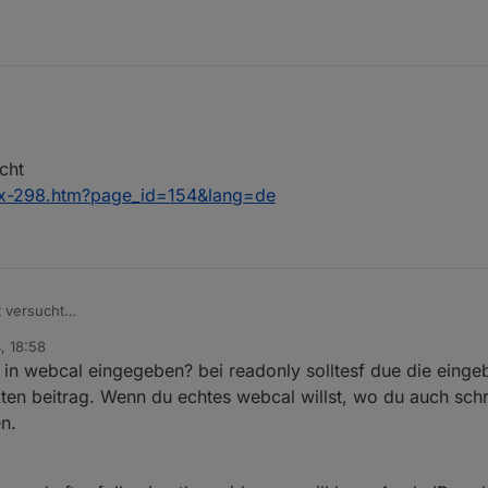
r:
cht
dex-298.htm?page_id=154&lang=de
g!
t versucht
cu/index-298.htm?page_id=154&lang=de
, 18:58
t in webcal eingegeben? bei readonly solltesf due die eing
inkten beitrag. Wenn du echtes webcal willst, wo du auch sch
n.