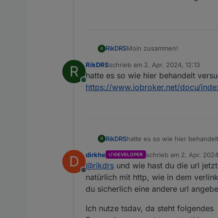
Moin zusammen!
RikDRS
R
RikDRS
schrieb am
2. Apr. 2024, 12:13
R
der Link stellt sich wie folgt da
zuletzt editiert von
hatte es so wie hier behandelt versu
Online
https://www.iobroker.net/docu/in
Danke für Deine Unterstützun
RikDRS
hatte es so wie hier behandel
R
https://www.iobroker.net/do
dirkhe
schrieb am
2. Apr. 2024
DEVELOPER
D
zuletzt editiert von
@
rikdrs
und wie hast du die url jetz
Offline
natürlich mit http, wie in dem verl
du sicherlich eine andere url angebe
Ich nutze tsdav, da steht folgendes