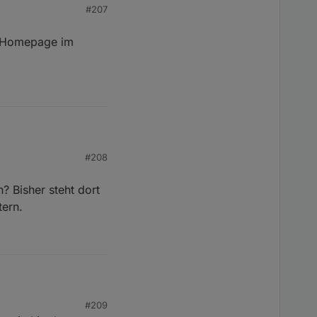
#207
 der "grüne" teil
r Homepage im
#208
. Webdav unterstützen.
? Bisher steht dort
tern.
sher steht dort nur die
#209