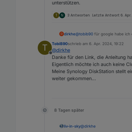
unterstützen.
T
N
3 Antworten
Letzte Antwort
6. Apr
dirkhe
@
tobib90
für google habe ich da
D
https://github.com/dirkhe/ioB
TobiB90
schrieb am
6. Apr. 2024, 19:22
T
ical ist nur readOnly, Ich nut
zuletzt editiert von
@
dirkhe
Offline
Danke für den Link, die Anleitung ha
Eigentlich möchte ich auch keine C
Meine Synology DiskStation stellt e
weiter gekommen...
8 Tagen später
@
dirkhe
liv-in-sky