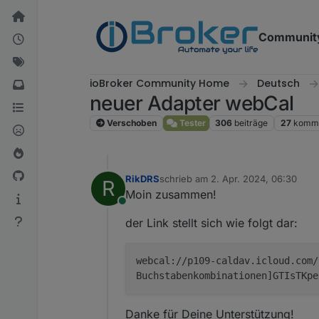
Weiter zum Inhalt
Communit
ioBroker Community Home
Deutsch
neuer Adapter webCal
Verschoben
Tester
306
beiträge
27
komme
RikDRS
schrieb am
2. Apr. 2024, 06:30
R
zuletzt editiert von
Moin zusammen!
Online
der Link stellt sich wie folgt dar:
webcal://p109-caldav.icloud.com/
Buchstabenkombinationen]GTIsTKpe
Danke für Deine Unterstützung!