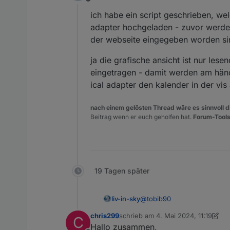
Offline
ich habe ein script geschrieben, we
adapter hochgeladen - zuvor werden
der webseite eingegeben worden si
ja die grafische ansicht ist nur le
eingetragen - damit werden am händ
ical adapter den kalender in der v
nach einem gelösten Thread wäre es sinnvoll di
Beitrag wenn er euch geholfen hat.
Forum-Tools
19 Tagen später
@
tobib90
liv-in-sky
chris299
schrieb am
4. Mai 2024, 11:19
C
ich habe ein script geschri
zuletzt editiert von chris299
5. Apr
Hallo zusammen,
hochgeladen - zuvor werden