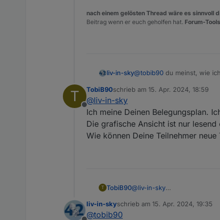
nach einem gelösten Thread wäre es sinnvoll di
Beitrag wenn er euch geholfen hat.
Forum-Tools
@
tobib90
du meinst, wie ich
liv-in-sky
adapter nutzt
TobiB90
schrieb am
15. Apr. 2024, 18:59
T
oder verstehe ich dich falsc
zuletzt editiert von
@
liv-in-sky
Offline
@
tobib90
sagte in
neuer Ad
Ich meine Deinen Belegungsplan. Ich
Die grafische Ansicht ist nur lesend
Wie können Deine Teilnehmer neue 
Moin, schickes Teil!
was genau meinst du damit 
TobiB90
@
liv-in-sky
T
Ich meine Deinen Belegungspl
liv-in-sky
schrieb am
15. Apr. 2024, 19:35
Die grafische Ansicht ist nu
zuletzt editiert von
@
tobib90
Wie können Deine Teilnehme