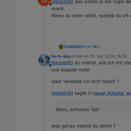
@
tobib90
das würde ja der logik de
Offline
event.
Wenn du mehr willst, solltest du vlt
falls die seite eine änderu
gelöscht und neu angelegt
TobiB90
@
liv-in-sky
T
Moin, schickes Teil! Wie be
liv-in-sky
schrieb am
15. Apr. 2024, 16:03
realisiert?
zuletzt editiert von
@
tobib90
du meinst, wie ich mir die
Offline
ical adapter nutzt
oder verstehe ich dich falsch ?
@
tobib90
sagte in
neuer Adapter w
Moin, schickes Teil!
was genau meinst du damit ?