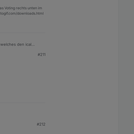
as Voting rechts unten im
ntogif.com/downloads.html
 welches den ical
#211
#212