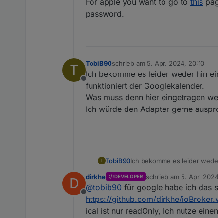
For apple you want to go to
this
page
password.
TobiB90
schrieb am
5. Apr. 2024, 20:10
T
zuletzt editiert von
Ich bekomme es leider weder hin eine
Offline
funktioniert der Googlekalender.
Was muss denn hier eingetragen we
Ich würde den Adapter gerne auspro
TobiB90
Ich bekomme es leider weder h
T
der Googlekalender.
dirkhe
schrieb am
5. Apr. 2024
DEVELOPER
D
Was muss denn hier eingetr
zuletzt editiert von
@
tobib90
für google habe ich das sch
Ich würde den Adapter gerne
Offline
https://github.com/dirkhe/ioBroke
ical ist nur readOnly, Ich nutze ei