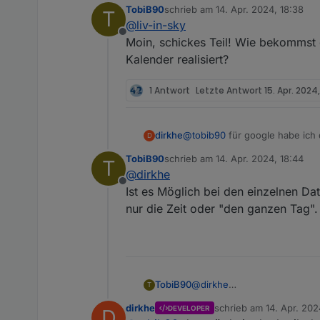
TobiB90
schrieb am
14. Apr. 2024, 18:38
T
wollte mich nochmal
bedan
zuletzt editiert von
@
liv-in-sky
davon (also ein ganzer tag) soll in den 
Offline
einträgen
Moin, schickes Teil! Wie bekommst
Kalender realisiert?
1 Antwort
Letzte Antwort
15. Apr. 2024,
dirkhe
@
tobib90
für google habe ich da
D
https://github.com/dirkhe/ioB
TobiB90
schrieb am
14. Apr. 2024, 18:44
T
ical ist nur readOnly, Ich nut
zuletzt editiert von
@
dirkhe
Offline
Ist es Möglich bei den einzelnen Da
nur die Zeit oder "den ganzen Tag". 
TobiB90
@
dirkhe
T
Ist es Möglich bei den einze
dirkhe
schrieb am
14. Apr. 202
DEVELOPER
D
Zeit oder "den ganzen Tag". 
zuletzt editiert von