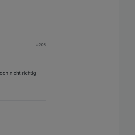
#206
. Webdav unterstützen.
ch nicht richtig