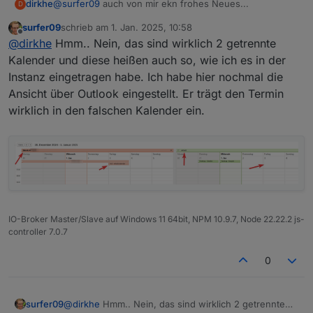
@
surfer09
auch von mir ekn frohes Neues...
dirkhe
D
surfer09
schrieb am
1. Jan. 2025, 10:58
Was mich wundert, ist dass du ja das json aus data hier
zuletzt editiert von
Offline
@
dirkhe
Hmm.. Nein, das sind wirklich 2 getrennte
zeigst. Das sind die Daten, die vom Server empfangen
werden. Also in iobroker hat er von deinem server die
Kalender und diese heißen auch so, wie ich es in der
Daten auch richtig empfangen, daher gehe ich mal
Instanz eingetragen habe. Ich habe hier nochmal die
davon aus, dass er die auch korrekt gesendet hat. Hat
Ansicht über Outlook eingestellt. Er trägt den Termin
deine kalenderansicht vlt eine gemergete Ansicht?
wirklich in den falschen Kalender ein.
IO-Broker Master/Slave auf Windows 11 64bit, NPM 10.9.7, Node 22.22.2 js-
controller 7.0.7
0
@
dirkhe
Hmm.. Nein, das sind wirklich 2 getrennte
surfer09