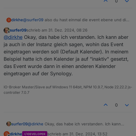
0
Bei dem anderen Test-Termin erscheint die Meldung,
dass der Kalender nicht gefunden werden kann, was
ja auch korrekt ist.
dirkhe
@
surfer09
also du hast einmal die event ebene und die
D
kalenderebene. Die werde hier absichtlich gemischt, du
surfer09
schrieb am
31. Dez. 2024, 08:26
kannst aber bej dem event auch sagen, welches der
zuletzt editiert von
Offline
@
dirkhe
Okay, das habe ich verstanden. Ich kann aber
default Kalender ist oder den auch nur auf einen
kalender beschränken.
ja auch in der Instanz gleich sagen, wohin das Event
Wenn du ein event anlegst, kannsg du per @ den
eingetragen werden soll (Default Kalender). In meinem
zielkalender angeben, siehe doku
Beispiel hatte ich den Kalender ja auf "inaktiv" gesetzt,
das Event wurde dann in einen anderen Kalender
eingetragen auf der Synology.
IO-Broker Master/Slave auf Windows 11 64bit, NPM 10.9.7, Node 22.22.2 js-
controller 7.0.7
0
surfer09
@
dirkhe
Okay, das habe ich verstanden. Ich kann
aber ja auch in der Instanz gleich sagen, wohin das
dirkhe
schrieb am
31. Dez. 2024, 13:52
D
DEVELOPER
Event eingetragen werden soll (Default Kalender). In