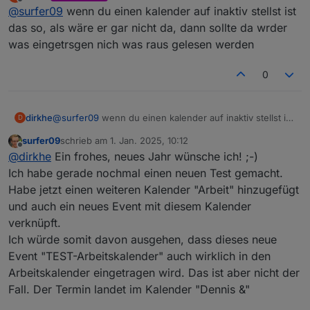
zuletzt editiert von
Offline
@
surfer09
wenn du einen kalender auf inaktiv stellst ist
meinem Beispiel hatte ich den Kalender ja auf
"inaktiv" gesetzt, das Event wurde dann in einen
das so, als wäre er gar nicht da, dann sollte da wrder
anderen Kalender eingetragen auf der Synology.
was eingetrsgen nich was raus gelesen werden
0
dirkhe
@
surfer09
wenn du einen kalender auf inaktiv stellst ist
D
das so, als wäre er gar nicht da, dann sollte da wrder
surfer09
schrieb am
1. Jan. 2025, 10:12
was eingetrsgen nich was raus gelesen werden
zuletzt editiert von
Offline
@
dirkhe
Ein frohes, neues Jahr wünsche ich! ;-)
Ich habe gerade nochmal einen neuen Test gemacht.
Habe jetzt einen weiteren Kalender "Arbeit" hinzugefügt
und auch ein neues Event mit diesem Kalender
verknüpft.
Ich würde somit davon ausgehen, dass dieses neue
Event "TEST-Arbeitskalender" auch wirklich in den
Arbeitskalender eingetragen wird. Das ist aber nicht der
Fall. Der Termin landet im Kalender "Dennis &"