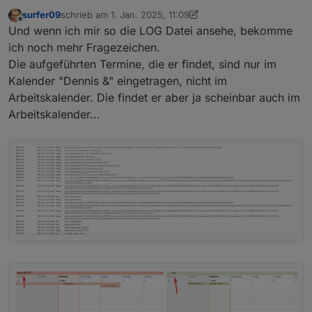
Kalender und diese heißen auch so, wie ich es in der
surfer09
schrieb am
1. Jan. 2025, 11:09
Instanz eingetragen habe. Ich habe hier nochmal die
zuletzt editiert von surfer09
1. Jan. 2025, 12:13
Offline
Und wenn ich mir so die LOG Datei ansehe, bekomme
Ansicht über Outlook eingestellt. Er trägt den Termin
wirklich in den falschen Kalender ein.
ich noch mehr Fragezeichen.
Die aufgeführten Termine, die er findet, sind nur im
Kalender "Dennis &" eingetragen, nicht im
Arbeitskalender. Die findet er aber ja scheinbar auch im
Arbeitskalender...