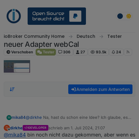
Weiter zum Inhalt
ioBroker Community Home
Deutsch
Tester
neuer Adapter webCal
Verschoben
Tester
306
27
93.5k
24
Anmelden zum Antworten
mika84
@
dirkhe
Na, hast du schon eine Idee? Ich glaube, es
M
passiert immer dann, wenn noch ein weiterer
dirkhe
schrieb am
1. Juli 2024, 21:07
D
DEVELOPER
"einfacher/normaler" Termin am gleichen Tag wie ein
zuletzt editiert von
Offline
@
mika84
bin noch nicht dazu gekommen, aber wenn es
Serientermin existiert.