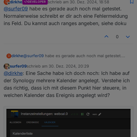
dirkhe
schrieb am
30. Dez. 2024, 18:58
D
DEVELOPER
Danke dir!
"dateText"
: 
"in 19 days"
zuletzt editiert von
    "id": "2dtpkjl55nso27eometl3it1qe@google.co
Offline
@
surfer09
habe es gerade auch noch mal getestet.
  },
    "calendarName": "test 1",

Normalerweise schreibt er dir ach eine Fehlermeldung
  {
    "summary": "test",

ins Feld. Du kannst auch ranges angeben, siehe doku
"id"
: 
"2dtpkjl55nso27eometl3it1qe@google.co
    "date": "2024-07-20T15:30:00.000Z",

    "timeText": "all day",

"calendarName"
: 
"test 1"
,
    "dateText": "in 18 days"

"summary"
: 
"test"
,
0
  },

"date"
: 
"2024-07-22T15:30:00.000Z"
,
  {

"endTime"
: 
"18:30"
,
    "id": "2dtpkjl55nso27eometl3it1qe@google.co
"timeText"
: 
"until 18:30"
,
dirkhe
@
surfer09
habe es gerade auch noch mal getestet.
D
    "calendarName": "test 1",

"dateText"
: 
"in 20 days"
Normalerweise schreibt er dir ach eine Fehlermeldung
    "summary": "test",

surfer09
schrieb am
30. Dez. 2024, 20:29
ins Feld. Du kannst auch ranges angeben, siehe doku
  },
zuletzt editiert von
    "date": "2024-07-21T15:30:00.000Z",

Offline
@
dirkhe
: Eine Sache habe ich doch noch: Ich habe auf
  {
    "timeText": "all day",

der Synology mehrere Kalender angelegt. Verstehe ich
"id"
: 
"2dtpkjl55nso27eometl3it1qe@google.co
    "dateText": "in 19 days"

"calendarName"
: 
"test 1"
,
das richtig, dass ich mit diesem Punkt hier steuere, in
  },

  {

"summary"
: 
"test"
,
welchen Kalender das Ereignis angelegt wird?
    "id": "2dtpkjl55nso27eometl3it1qe@google.co
"date"
: 
"2024-07-24T15:30:00.000Z"
,
    "calendarName": "test 1",

"startTime"
: 
"17:30"
,
    "summary": "test",

"timeText"
: 
"from 17:30"
,
    "date": "2024-07-22T15:30:00.000Z",

"dateText"
: 
"in 22 days"
    "endTime": "18:30",

  },
    "timeText": "until 18:30",

  {
    "dateText": "in 20 days"
