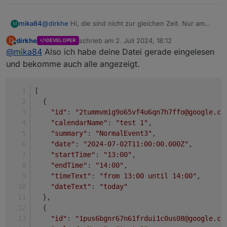
per script oder vis drauf reagieren kannst und auch per
vis einen weiteren termin anlegen kannst
mika84
@
dirkhe
Hi, die sind nicht zur gleichen Zeit. Nur am
M
gleichen Tag. Dann warte ich auf deine Analyse.
dirkhe
schrieb am
2. Juli 2024, 18:12
D
DEVELOPER
zuletzt editiert von
Offline
@
mika84
Also ich habe deine Datei gerade eingelesen
und bekomme auch alle angezeigt.
[
  {
"id"
: 
"2tummvmig9o65vf4u6qn7h7ffo@google.co
"calendarName"
: 
"test 1"
,
"summary"
: 
"NormalEvent3"
,
"date"
: 
"2024-07-02T11:00:00.000Z"
,
"startTime"
: 
"13:00"
,
"endTime"
: 
"14:00"
,
"timeText"
: 
"from 13:00 until 14:00"
,
"dateText"
: 
"today"
  },
  {
"id"
: 
"1pus6bgnr67n61frdui1c0us08@google.co