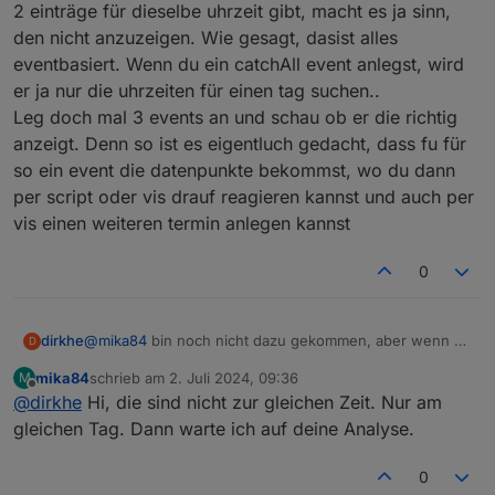
2 einträge für dieselbe uhrzeit gibt, macht es ja sinn,
den nicht anzuzeigen. Wie gesagt, dasist alles
eventbasiert. Wenn du ein catchAll event anlegst, wird
er ja nur die uhrzeiten für einen tag suchen..
Leg doch mal 3 events an und schau ob er die richtig
anzeigt. Denn so ist es eigentluch gedacht, dass fu für
so ein event die datenpunkte bekommst, wo du dann
per script oder vis drauf reagieren kannst und auch per
vis einen weiteren termin anlegen kannst
0
dirkhe
@
mika84
bin noch nicht dazu gekommen, aber wenn es
D
2 einträge für dieselbe uhrzeit gibt, macht es ja sinn,
mika84
schrieb am
2. Juli 2024, 09:36
M
den nicht anzuzeigen. Wie gesagt, dasist alles
zuletzt editiert von
Offline
@
dirkhe
Hi, die sind nicht zur gleichen Zeit. Nur am
eventbasiert. Wenn du ein catchAll event anlegst, wird
er ja nur die uhrzeiten für einen tag suchen..
gleichen Tag. Dann warte ich auf deine Analyse.
Leg doch mal 3 events an und schau ob er die richtig
anzeigt. Denn so ist es eigentluch gedacht, dass fu für
0
so ein event die datenpunkte bekommst, wo du dann