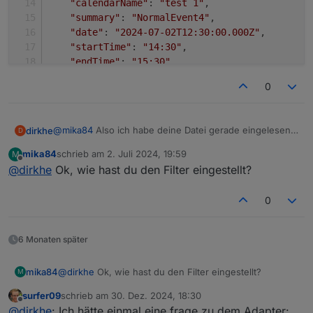
"calendarName"
: 
"test 1"
,
"summary"
: 
"NormalEvent4"
,
"date"
: 
"2024-07-02T12:30:00.000Z"
,
"startTime"
: 
"14:30"
,
"endTime"
: 
"15:30"
,
"timeText"
: 
"from 14:30 until 15:30"
,
0
"dateText"
: 
"today"
  },
  {
@
mika84
Also ich habe deine Datei gerade eingelesen
dirkhe
D
"id"
: 
"5vfaqnm9m61p6spmgsj0r7rsse@google.co
und bekomme auch alle angezeigt.
"calendarName"
: 
"test 1"
,
mika84
schrieb am
2. Juli 2024, 19:59
M
[

zuletzt editiert von
Offline
"summary"
: 
"NormalEvent"
,
@
dirkhe
Ok, wie hast du den Filter eingestellt?
  {

"date"
: 
"2024-07-03T11:00:00.000Z"
,
    "id": "2tummvmig9o65vf4u6qn7h7ffo@google.co
"startTime"
: 
"13:00"
,
    "calendarName": "test 1",

0
"endTime"
: 
"14:00"
,
    "summary": "NormalEvent3",

"timeText"
: 
"from 13:00 until 14:00"
,
    "date": "2024-07-02T11:00:00.000Z",

    "startTime": "13:00",

"dateText"
: 
"Tomorrow"
6 Monaten später
    "endTime": "14:00",

  },
    "timeText": "from 13:00 until 14:00",

  {
mika84
@
dirkhe
Ok, wie hast du den Filter eingestellt?
M
    "dateText": "today"

"id"
: 
"43bu69jm5bck63u8d010r6u4fs@google.co
  },

surfer09
schrieb am
30. Dez. 2024, 18:30
"calendarName"
: 
"test 1"
,
zuletzt editiert von
  {

Offline
@
dirkhe
: Ich hätte einmal eine frage zu dem Adapter:
"summary"
: 
"NormalEvent1"
,