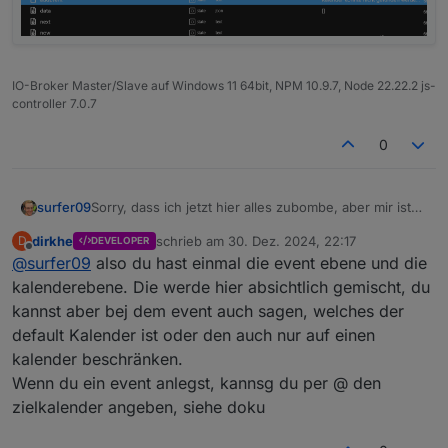
IO-Broker Master/Slave auf Windows 11 64bit, NPM 10.9.7, Node 22.22.2 js-
controller 7.0.7
0
Sorry, dass ich jetzt hier alles zubombe, aber mir ist
surfer09
noch etwas aufgefallen. Ich habe den "Dennis &"
dirkhe
schrieb am
30. Dez. 2024, 22:17
D
DEVELOPER
Kalender auf inaktiv gesetzt.
Bei "Spülmaschine" kann der Termin erfolgreich
zuletzt editiert von
Offline
@
surfer09
also du hast einmal die event ebene und die
hinzugefügt werden, obwohl das Ereignis in den
inaktiven Kalender eingetragen werden soll.
kalenderebene. Die werde hier absichtlich gemischt, du
kannst aber bej dem event auch sagen, welches der
default Kalender ist oder den auch nur auf einen
kalender beschränken.
Wenn du ein event anlegst, kannsg du per @ den
zielkalender angeben, siehe doku