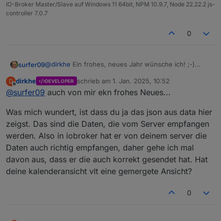
IO-Broker Master/Slave auf Windows 11 64bit, NPM 10.9.7, Node 22.22.2 js-
controller 7.0.7
0
@
dirkhe
Ein frohes, neues Jahr wünsche ich! ;-)
surfer09
Ich habe gerade nochmal einen neuen Test gemacht.
dirkhe
schrieb am
1. Jan. 2025, 10:52
D
DEVELOPER
Habe jetzt einen weiteren Kalender "Arbeit"
zuletzt editiert von
Offline
@
surfer09
auch von mir ekn frohes Neues...
hinzugefügt und auch ein neues Event mit diesem
Kalender verknüpft.
Was mich wundert, ist dass du ja das json aus data hier
Ich würde somit davon ausgehen, dass dieses neue
Event "TEST-Arbeitskalender" auch wirklich in den
zeigst. Das sind die Daten, die vom Server empfangen
Arbeitskalender eingetragen wird. Das ist aber nicht
werden. Also in iobroker hat er von deinem server die
der Fall. Der Termin landet im Kalender "Dennis &"
Daten auch richtig empfangen, daher gehe ich mal
davon aus, dass er die auch korrekt gesendet hat. Hat
deine kalenderansicht vlt eine gemergete Ansicht?
0
Ansicht im Kalender