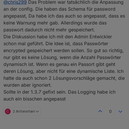
@
chris299
Das Problem war tatsächlich die Anpassung
ausgeben, wenn er sich verbindet und ob das
zweiten Kalender. sieht ganz so aus als würde der
erfolgreich war....
garnicht abgearbeitet....
an der config. Die haben das Schema für password
angepasst, Da habe ich das auch so angepasst, dass es
keine Warnung mehr gab. Allerdings wurde das
passwort dadurch nicht mehr gespeichert.
Die Diskussion habe ich mit den Admin Entwickler
schon mal geführt. Die Idee ist, dass Passwörter
encrypted gespeichert werden sollen. So gut so richtig,
nur gibt es keine Lösung, wenn die Anzahl Passwörter
dynamisch ist. Wenn es genau ein Passort gibt geht
deren Lösung, aber nicht für eine dynamische Liste. Ich
hatte da auch schon 2 Lösungsvorschläge gemacht, die
wurden aber ignoriert.
Sollte in der 1.3.7 gefixt sein. Das Logging habe ich
auch ein bisschen angepasst
C
2 Antworten
0