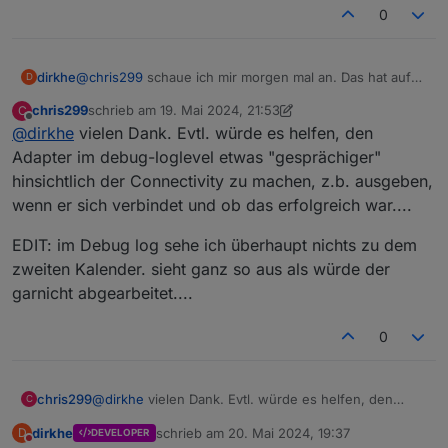
0
dirkhe
@
chris299
schaue ich mir morgen mal an. Das hat auf
D
jeden fall mal funktioniert. Ich musste die config
chris299
schrieb am
19. Mai 2024, 21:53
C
anpassen, weil da ständig Warnungen kamen. Vlt ist
zuletzt editiert von chris299
Offline
@
dirkhe
vielen Dank. Evtl. würde es helfen, den
dabei was kaputt gegangen.
Testen geht nicht, weil im admin adapter noch ein bug
Adapter im debug-loglevel etwas "gesprächiger"
drin ist
hinsichtlich der Connectivity zu machen, z.b. ausgeben,
wenn er sich verbindet und ob das erfolgreich war....
EDIT: im Debug log sehe ich überhaupt nichts zu dem
zweiten Kalender. sieht ganz so aus als würde der
garnicht abgearbeitet....
0
@
dirkhe
vielen Dank. Evtl. würde es helfen, den
chris299
C
Adapter im debug-loglevel etwas "gesprächiger"
dirkhe
schrieb am
20. Mai 2024, 19:37
D
DEVELOPER
hinsichtlich der Connectivity zu machen, z.b.
EDIT: im Debug log sehe ich überhaupt nichts zu dem
zuletzt editiert von
Nicht stören