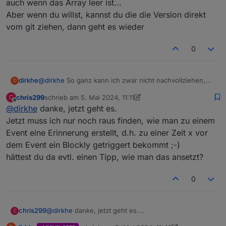
auch wenn das Array leer ist...
Aber wenn du willst, kannst du die die Version direkt
vom git ziehen, dann geht es wieder
0
dirkhe
@
dirkhe
So ganz kann ich zwar nicht nachvollziehen,
D
was die da machen, aber ich konnte es fixen, indem ich
chris299
schrieb am
5. Mai 2024, 11:11
C
den default wert von false auf "" geändert habe. Ich
zuletzt editiert von chris299
5. Mai 2024, 13:17
Offline
@
dirkhe
danke, jetzt geht es.
frage mich nur, warum die den dafault wert anziehen,
wenn sie doch vom Adapter eine Antwort bekommen,
Jetzt muss ich nur noch raus finden, wie man zu einem
auch wenn das Array leer ist...
Event eine Erinnerung erstellt, d.h. zu einer Zeit x vor
Aber wenn du willst, kannst du die die Version direkt
dem Event ein Blockly getriggert bekommt ;-)
vom git ziehen, dann geht es wieder
hättest du da evtl. einen Tipp, wie man das ansetzt?
0
chris299
@
dirkhe
danke, jetzt geht es.
C
Jetzt muss ich nur noch raus finden, wie man zu