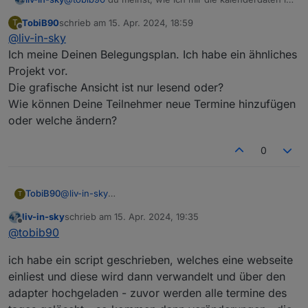
der vis anzeigen lasse - habe ein script dafür,
TobiB90
schrieb am
15. Apr. 2024, 18:59
T
welches den ical adapter nutzt
oder verstehe ich dich falsch ?
zuletzt editiert von
Offline
@
liv-in-sky
@
tobib90
sagte in
neuer Adapter webCal
:
Ich meine Deinen Belegungsplan. Ich habe ein ähnliches
Projekt vor.
Die grafische Ansicht ist nur lesend oder?
Moin, schickes Teil!
Wie können Deine Teilnehmer neue Termine hinzufügen
oder welche ändern?
was genau meinst du damit ?
0
TobiB90
@
liv-in-sky
T
Ich meine Deinen Belegungsplan. Ich habe ein
liv-in-sky
schrieb am
15. Apr. 2024, 19:35
ähnliches Projekt vor.
zuletzt editiert von
Offline
@
tobib90
Die grafische Ansicht ist nur lesend oder?
Wie können Deine Teilnehmer neue Termine
ich habe ein script geschrieben, welches eine webseite
hinzufügen oder welche ändern?
einliest und diese wird dann verwandelt und über den
adapter hochgeladen - zuvor werden alle termine des