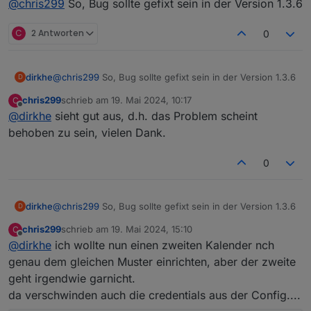
@
chris299
So, Bug sollte gefixt sein in der Version 1.3.6
Im Ergebnis habe ich dann im Datenpunkt "heute"
C
2 Antworten
0
einen bzw. sogar mehrere Einträge
von 08:00 bis um 12:30, von 08:00 bis um
12:30, von 08:00 bis um 12:30, von 08:00
bis um 12:30, von 08:00 bis um 12:30
dirkhe
@
chris299
So, Bug sollte gefixt sein in der Version 1.3.6
D
die da aber nicht sein sollten....
chris299
schrieb am
19. Mai 2024, 10:17
C
Es hndelt sich um 5 Terminserien (mo-fr, jeweils eine
zuletzt editiert von
Offline
mit wöchentlicher Wiederholung. Gestern und heute
@
dirkhe
sieht gut aus, d.h. das Problem scheint
sind als Ausnahmen gelöscht worden.)
behoben zu sein, vielen Dank.
0
dirkhe
@
chris299
So, Bug sollte gefixt sein in der Version 1.3.6
D
chris299
schrieb am
19. Mai 2024, 15:10
C
zuletzt editiert von
Offline
@
dirkhe
ich wollte nun einen zweiten Kalender nch
genau dem gleichen Muster einrichten, aber der zweite
geht irgendwie garnicht.
da verschwinden auch die credentials aus der Config....