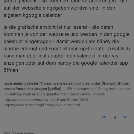
tages gelöscht - so kommen dann veränderungen , die
auf der webseite eingegeben worden sind, in den
eigenen kgoogle calender
ja die grafische ansicht ist nur lesend - die daten
kommen ja von der webseite und werden in den google
kalender eingetragen - damit werden am händy die
alarme erzeugt und somit ist man up-to-date. zusätzlich
kann man über ical adapter den kalender in der vis
anzeigen oder auf dem handy die google kalender app
öffnen
nach einem gelösten Thread wäre es sinnvoll dies in der Überschrift des
ersten Posts einzutragen [gelöst]-...
Bitte benutzt das Voting rechts unten
im Beitrag wenn er euch geholfen hat.
Forum-Tools:
PicPick
https://picpick.app/en/download/ und ScreenToGif
https://www.screentogif.com/downloads.html
0
19 Tagen später