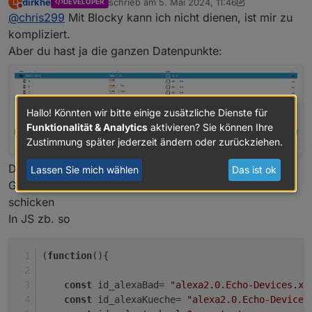
dirkhe
schrieb am
5. Mai 2024, 11:46
D
DEVELOPER
einem Event eine Erinnerung erstellt, d.h. zu einer
zuletzt editiert von dirkhe
5. Mai 2024, 14:08
Nicht stören
@
chris299
Mit Blocky kann ich nicht dienen, ist mir zu
Zeit x vor dem Event ein Blockly getriggert bekommt
;-)
kompliziert.
hättest du da evtl. einen Tipp, wie man das ansetzt?
Aber du hast ja die ganzen Datenpunkte:
Hallo! Könnten wir bitte einige zusätzliche Dienste für
Funktionalität & Analytics
aktivieren? Sie können Ihre
Zustimmung später jederzeit ändern oder zurückziehen.
Da kannst dann auf Änderung hören und sobald die
Lassen Sie mich wählen
Das ist ok
Gefüllt sind, kanst du dir eine Benachrichtigung
schicken
In JS zb. so
(
function
(
){
const
 id_alexaBad= 
"alexa2.0.Echo-Devices.xx
const
 id_alexaKueche= 
"alexa2.0.Echo-Devices