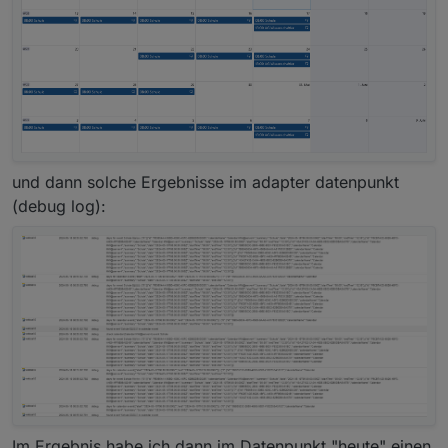
    schedule({hour: 7, minute: 0}, function(){

        ['Restabfall','Bioabfall', 'Papiertonne
            if (getState(id_cal + value + '.0')
                setState(id_alexaKueche + 'Comm
                setState(id_alexaBad + 'Command
            }

        })

    });

und dann solche Ergebnisse im adapter datenpunkt
(debug log):
Im Ergebnis habe ich dann im Datenpunkt "heute" einen