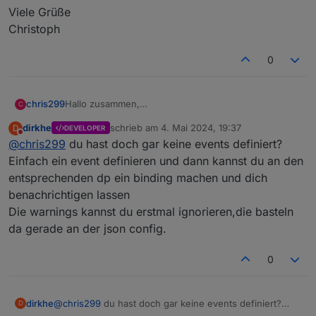
Viele Grüße
Christoph
0
Hallo zusammen,
chris299
C
ich sehe zwar im Protkoll "found 1 calendar objects"
dirkhe
schrieb am
4. Mai 2024, 19:37
D
DEVELOPER
aber in der events-object-struktur ist kein eintrag.
zuletzt editiert von
Nicht stören
@
chris299
du hast doch gar keine events definiert?
mache ich da was falsch?
Einfach ein event definieren und dann kannst du an den
EDIT: anscheinend stimmt da was anderes nicht:
entsprechenden dp ein binding machen und dich
aber die debug ausgabe sieht ok aus
benachrichtigen lassen
Die warnings kannst du erstmal ignorieren,die basteln
was kann ich da machen?
da gerade an der json config.
Ich möchte eigentlich eine Terminerinnerung bauen
für bestimmte Kalender Einträge. Hat das evtl. schon
0
mal jemand gemacht und kann mir einen Tipp geben,
Viele Grüße
wie man das angeht?
Christoph
dirkhe
@
chris299
du hast doch gar keine events definiert?
D