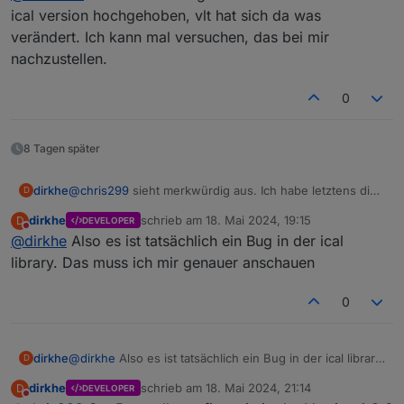
dreifach, obwohl heute eigentlich garkein termin sein
Interpretation von wiederkehrenden Terminen aus...
ical version hochgehoben, vlt hat sich da was
sollte.
verändert. Ich kann mal versuchen, das bei mir
der Kalender:
nachzustellen.
0
8 Tagen später
dirkhe
@
chris299
sieht merkwürdig aus. Ich habe letztens die
D
ical version hochgehoben, vlt hat sich da was verändert.
dirkhe
schrieb am
18. Mai 2024, 19:15
D
DEVELOPER
Ich kann mal versuchen, das bei mir nachzustellen.
zuletzt editiert von
Nicht stören
@
dirkhe
Also es ist tatsächlich ein Bug in der ical
library. Das muss ich mir genauer anschauen
und dann solche Ergebnisse im adapter datenpunkt
(debug log):
0
dirkhe
@
dirkhe
Also es ist tatsächlich ein Bug in der ical library.
D
Das muss ich mir genauer anschauen
dirkhe
schrieb am
18. Mai 2024, 21:14
D
DEVELOPER
zuletzt editiert von
Nicht stören