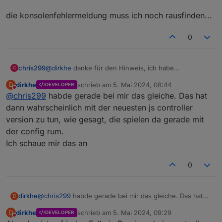
die konsolenfehlermeldung muss ich noch rausfinden...
0
@
dirkhe
danke für den Hinweis, ich habe
chris299
C
anscheinend noch nicht verstanden wie der Adapter
dirkhe
schrieb am
5. Mai 2024, 08:44
D
DEVELOPER
funktioniert. :-(
die konsolenfehlermeldung muss ich noch
zuletzt editiert von
Nicht stören
@
chris299
habde gerade bei mir das gleiche. Das hat
allerdings kann ich garkeine Events anlegen:
rausfinden...
dann wahrscheinlich mit der neuesten js controller
version zu tun, wie gesagt, die spielen da gerade mit
der config rum.
Ich schaue mir das an
führt zu
0
dirkhe
@
chris299
habde gerade bei mir das gleiche. Das hat
D
dann wahrscheinlich mit der neuesten js controller
dirkhe
schrieb am
5. Mai 2024, 09:29
D
DEVELOPER
version zu tun, wie gesagt, die spielen da gerade mit
zuletzt editiert von
Nicht stören