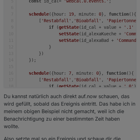
const
 id_cal= 
'webcal.0.events.'
;
schedule
({
hour
: 
19
, 
minute
: 
0
}, 
function
(
){
        [
'Restabfall'
,
'Bioabfall'
, 
'Papiertonne'
if
 (
getState
(id_cal + value + 
'.1'
 )
setState
(id_alexaKueche + 
'Comma
setState
(id_alexaBad + 
'Commands
            }
        })
    });
schedule
({
hour
: 
7
, 
minute
: 
0
}, 
function
(
){
        [
'Restabfall'
,
'Bioabfall'
, 
'Papiertonne'
if
 (
getState
(id_cal + value + 
'.0'
).
setState
(id_alexaKueche + 
'Comma
Du kannst natürlich auch direkt auf.now schauen, das
setState
(id_alexaBad + 
'Commands
wird gefüllt, sobald das Ereignis eintritt. Das habe ich in
            }
meinem obigen Beispiel nicht gemacht, weil ich die
        })
Benachrichtigung zu einer bestimmten Zeit haben
    });
wollte.
})();
Also setzte mal so ein Ereignis und schaue dir die