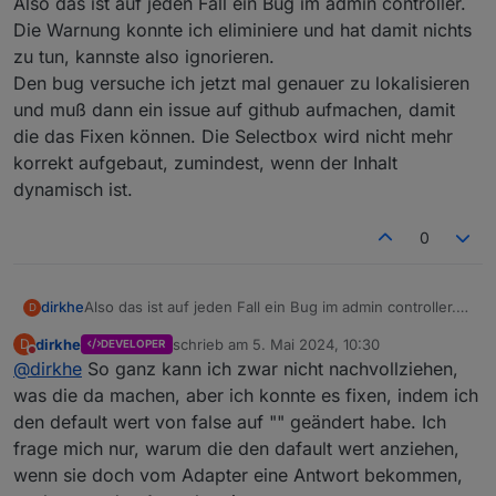
Also das ist auf jeden Fall ein Bug im admin controller.
der config rum.
Ich schaue mir das an
Die Warnung konnte ich eliminiere und hat damit nichts
zu tun, kannste also ignorieren.
Den bug versuche ich jetzt mal genauer zu lokalisieren
und muß dann ein issue auf github aufmachen, damit
die das Fixen können. Die Selectbox wird nicht mehr
korrekt aufgebaut, zumindest, wenn der Inhalt
dynamisch ist.
0
dirkhe
Also das ist auf jeden Fall ein Bug im admin controller.
D
Die Warnung konnte ich eliminiere und hat damit nichts
dirkhe
schrieb am
5. Mai 2024, 10:30
D
DEVELOPER
zu tun, kannste also ignorieren.
zuletzt editiert von
Nicht stören
@
dirkhe
So ganz kann ich zwar nicht nachvollziehen,
Den bug versuche ich jetzt mal genauer zu lokalisieren
und muß dann ein issue auf github aufmachen, damit
was die da machen, aber ich konnte es fixen, indem ich
die das Fixen können. Die Selectbox wird nicht mehr
den default wert von false auf "" geändert habe. Ich
korrekt aufgebaut, zumindest, wenn der Inhalt
frage mich nur, warum die den dafault wert anziehen,
dynamisch ist.
wenn sie doch vom Adapter eine Antwort bekommen,