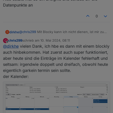
Datenpunkte an
0
@
chris299
Mit Blocky kann ich nicht dienen, ist mir zu
dirkhe
D
kompliziert.
chris299
schrieb am
10. Mai 2024, 08:11
C
Aber du hast ja die ganzen Datenpunkte:
(function(){

zuletzt editiert von
Offline
@
dirkhe
vielen Dank, ich hbe es dann mit einem blockly
Du kannst natürlich auch direkt auf.now schauen, das
    const id_alexaBad= "alexa2.0.Echo-Devices.x
auch hinbekommen. Hat zuerst auch super funktioniert,
wird gefüllt, sobald das Ereignis eintritt. Das habe ich in
    const id_alexaKueche= "alexa2.0.Echo-Device
aber heute sind die Einträge im Kalender fehlerhaft und
meinem obigen Beispiel nicht gemacht, weil ich die
Also setzte mal so ein Ereignis und schaue dir die
    const id_cal= 'webcal.0.events.';

seltsam: irgendwie doppelt und dreifach, obwohl heute
Benachrichtigung zu einer bestimmten Zeit haben
Datenpunkte an
wollte.
eigentlich garkein termin sein sollte.
Da kannst dann auf Änderung hören und sobald die
    schedule({hour: 19, minute: 0}, function(){
Gefüllt sind, kanst du dir eine Benachrichtigung
        ['Restabfall','Bioabfall', 'Papiertonne
der Kalender:
schicken
            if (getState(id_cal + value + '.1' 
In JS zb. so
                setState(id_alexaKueche + 'Comm
                setState(id_alexaBad + 'Command
            }

        })

    });
