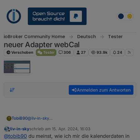
Weiter zum Inhalt
ioBroker Community Home
Deutsch
Tester
neuer Adapter webCal
Verschoben
Tester
306
27
93.9k
24
Anmelden zum Antworten
TobiB90
@
liv-in-sky
T
Moin, schickes Teil! Wie bekommst du denn die
liv-in-sky
schrieb am
15. Apr. 2024, 16:03
Eingaben im Webcal Adapter direkt auf deiner
zuletzt editiert von
Offline
@
tobib90
du meinst, wie ich mir die kalenderdaten in
Homepage im Kalender realisiert?