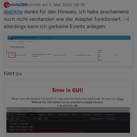
Einfach ein event definieren und dann kannst du an den
chris299
schrieb am
5. Mai 2024, 08:39
C
entsprechenden dp ein binding machen und dich
zuletzt editiert von
Offline
@
dirkhe
danke für den Hinweis, ich habe anscheinend
benachrichtigen lassen
Die warnings kannst du erstmal ignorieren,die basteln
noch nicht verstanden wie der Adapter funktioniert. :-(
da gerade an der json config.
allerdings kann ich garkeine Events anlegen:
führt zu