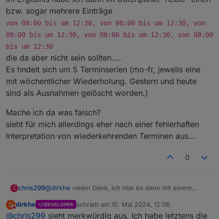
bzw. sogar mehrere Einträge
von 08:00 bis um 12:30, von 08:00 bis um 12:30, von
08:00 bis um 12:30, von 08:00 bis um 12:30, von 08:00
bis um 12:30
die da aber nicht sein sollten....
Es hndelt sich um 5 Terminserien (mo-fr, jeweils eine
mit wöchentlicher Wiederholung. Gestern und heute
sind als Ausnahmen gelöscht worden.)
Mache ich da was falsch?
sieht für mich allerdings eher nach einer fehlerhaften
Interpretation von wiederkehrenden Terminen aus...
0
@
dirkhe
vielen Dank, ich hbe es dann mit einem
chris299
C
blockly auch hinbekommen. Hat zuerst auch super
dirkhe
schrieb am
10. Mai 2024, 12:06
D
DEVELOPER
funktioniert, aber heute sind die Einträge im Kalender
Mache ich da was falsch?
zuletzt editiert von
Nicht stören
@
chris299
sieht merkwürdig aus. Ich habe letztens die
fehlerhaft und seltsam: irgendwie doppelt und
sieht für mich allerdings eher nach einer fehlerhaften