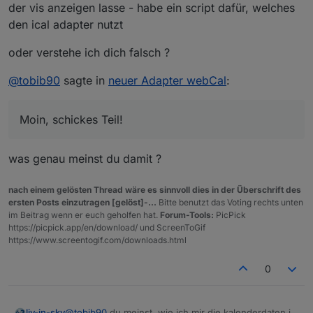
der vis anzeigen lasse - habe ein script dafür, welches
den ical adapter nutzt
oder verstehe ich dich falsch ?
@
tobib90
sagte in
neuer Adapter webCal
:
Moin, schickes Teil!
was genau meinst du damit ?
nach einem gelösten Thread wäre es sinnvoll dies in der Überschrift des
ersten Posts einzutragen [gelöst]-...
Bitte benutzt das Voting rechts unten
im Beitrag wenn er euch geholfen hat.
Forum-Tools:
PicPick
https://picpick.app/en/download/ und ScreenToGif
https://www.screentogif.com/downloads.html
0
@
tobib90
du meinst, wie ich mir die kalenderdaten in
liv-in-sky