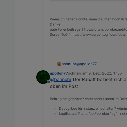
Wenn ich helfen konnte, dann Daumen hoch (Pfe
Danke.
gute Forenbeiträge: https://forum.iobroker.n
ScreenToGif :https://www.screentogif.com/down
@
apollon77
bahnuhr
ist nun online:
apollon77
schrieb am
9. Dez. 2022, 11:35
Die Rabatt zahl stimmt nicht !
zuletzt editiert von
@
bahnuhr
Der Rabatt bezieht sich au
Offline
falsch 40 %
oben im Post
richtig 33 % (wie oben gesc
Sollte man vielleicht mal änd
Beitrag hat geholfen? Votet rechts unten im Beit
Dieter
Debug-Log für Instanz einschalten? Admin
Logfiles auf Platte /opt/iobroker/log/… nu