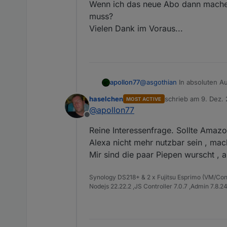
Wenn ich das neue Abo dann mache, 
muss?
Vielen Dank im Voraus...
apollon77
@
asgothian
In absoluten Au
haselchen
schrieb am
9. Dez. 
MOST ACTIVE
zuletzt editiert von
@
apollon77
Offline
Reine Interessenfrage. Sollte Amazo
Alexa nicht mehr nutzbar sein , mac
Mir sind die paar Piepen wurscht , a
Synology DS218+ & 2 x Fujitsu Esprimo (VM/Co
Nodejs 22.22.2 ,JS Controller 7.0.7 ,Admin 7.8.2