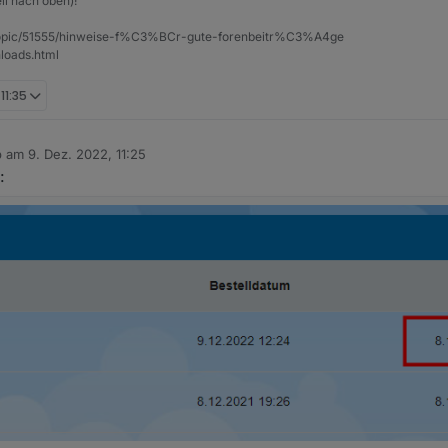
il nach oben)!
et/topic/51555/hinweise-f%C3%BCr-gute-forenbeitr%C3%A4ge
loads.html
11:35
b am
9. Dez. 2022, 11:25
 editiert von
: