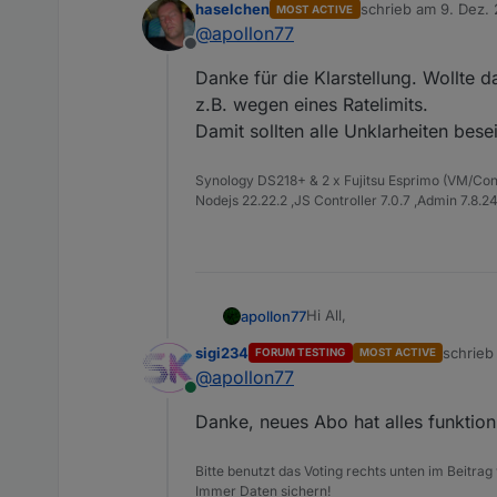
haselchen
schrieb am
9. Dez.
MOST ACTIVE
Geräte) zu steuern (und hie
Von daher: Nein, wenn Teile
zuletzt editiert vo
@
apollon77
Smart Home Skill NICHTS zu
"iot für Alexa" davon nicht b
Offline
betroffen und haben 100% 
Danke für die Klarstellung. Wollte d
z.B. wegen eines Ratelimits.
Damit sollten alle Unklarheiten beseit
Synology DS218+ & 2 x Fujitsu Esprimo (VM/Co
Nodejs 22.22.2 ,JS Controller 7.0.7 ,Admin 7.8.2
Hi All,
apollon77
sigi234
schrie
FORUM TESTING
MOST ACTIVE
wie bereits in
https://foru
zuletzt 
@
apollon77
dem 9.12.2022 ca. 12:00 Uh
Online
Lizenzen des Assistenten- u
Diese sind wieder wie folgt 
Danke, neues Abo hat alles funktioni
12 Monate Assistenten
Die hier angegebene Rabatt
12 Monate Fernzugriff
Bitte benutzt das Voting rechts unten im Beitrag
höheren Rabatt an, weil die
Vis Offline Lizenz für
Immer Daten sichern!