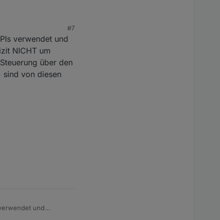
#7
erren der IOT für
APIs verwendet und
lizit NICHT um
enSteuerung über den
) sind von diesen
 verwendet und
t NICHT um ioBroker