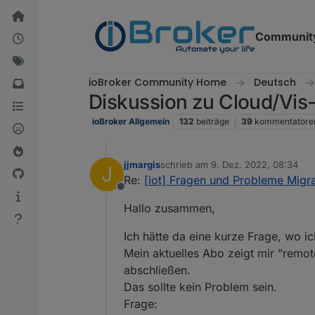
Weiter zum Inhalt
Communit
ioBroker Community Home
Deutsch
Diskussion zu Cloud/Vis
ioBroker Allgemein
132
beiträge
39
kommentatore
jjmargis
schrieb am
9. Dez. 2022, 08:34
J
zuletzt editiert von
Re:
[iot] Fragen und Probleme Migra
Offline
Hallo zusammen,
Ich hätte da eine kurze Frage, wo i
Mein aktuelles Abo zeigt mir "remot
abschließen.
Das sollte kein Problem sein.
Frage: