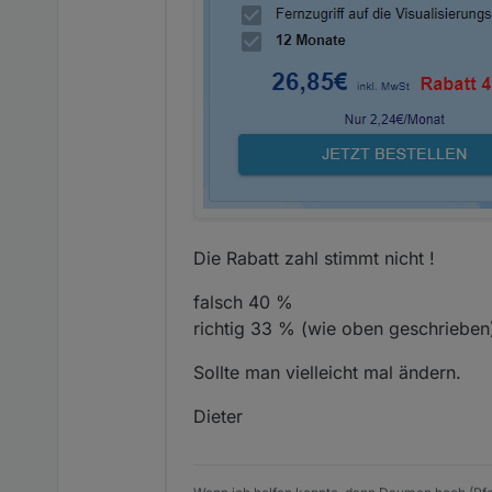
services/3
[iot] iot-Adapter verbindet
–>
https://forum.iobroker.n
[iot] iot Adapter erfolgre
–>
https://forum.iobroker.
[iot] Andere Probleme mit
–>
https://forum.iobroker
Aus gegebenem Anlass habe
Umstellung cloud -> iot.
–>
https://forum.iobroker.
Ingo
Die Rabatt zahl stimmt nicht !
falsch 40 %
richtig 33 % (wie oben geschrieben
Sollte man vielleicht mal ändern.
Dieter