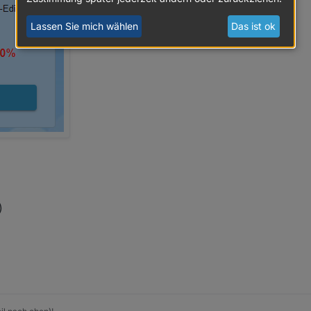
 sich nicht bzw Verbindung ist "gelb"
et/topic/19241/iot-iot-adapter-verbindet-sich-nicht-bzw-verbindung-ist-
Lassen Sie mich wählen
Das ist ok
ich Verbunden, Steuerung per Alexa klappt nicht
net/topic/19239/iot-iot-adapter-erfolgreich-verbunden-steuerung-per-ale
 dem iot-Adapter bzw der Nutzung
.net/topic/19240/iot-andere-probleme-mit-dem-iot-adapter-bzw-der-nutz
 ich noch einen weiteren Diskussions-Thread eröffnet für Probleme 
net/topic/27474/iot-fragen-und-probleme-migration-cloud-iot
)