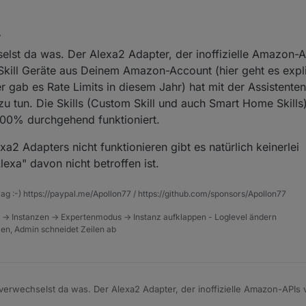
llte Amazon weiter zicken und aufgrund von härteren Rate Limits oder sp
Sept. 2022, 10:26
elst da was. Der Alexa2 Adapter, der inoffizielle Amazon-
Alexa nicht mehr nutzbar sein , macht ihr dann Kaufpreiserstattungen?
rscht , aber in der Menge trifft es euch ja gewaltig ?!
 Skill Geräte aus Deinem Amazon-Account (hier geht es exp
er gab es Rate Limits in diesem Jahr) hat mit der Assistent
 tun. Die Skills (Custom Skill und auch Smart Home Skills
100% durchgehend funktioniert.
a2 Adapters nicht funktionieren gibt es natürlich keinerlei
lexa" davon nicht betroffen ist.
rag :-) https://paypal.me/Apollon77 / https://github.com/sponsors/Apollon77
 -> Instanzen -> Expertenmodus -> Instanz aufklappen - Loglevel ändern
tzen, Admin schneidet Zeilen ab
verwechselst da was. Der Alexa2 Adapter, der inoffizielle Amazon-APIs
t fremde Skill Geräte aus Deinem Amazon-Account (hier geht es explizi