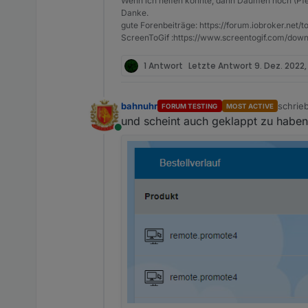
Wenn ich helfen konnte, dann Daumen hoch (Pfe
Danke.
gute Forenbeiträge: https://forum.iobroker.n
ScreenToGif :https://www.screentogif.com/down
1 Antwort
Letzte Antwort
9. Dez. 2022, 
bahnuhr
schrie
FORUM TESTING
MOST ACTIVE
zuletzt
und scheint auch geklappt zu haben
Online