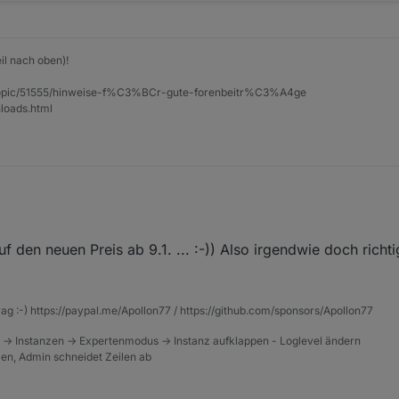
il nach oben)!
et/topic/51555/hinweise-f%C3%BCr-gute-forenbeitr%C3%A4ge
loads.html
f den neuen Preis ab 9.1. ... :-)) Also irgendwie doch richti
hrieben)
ern.
rag :-) https://paypal.me/Apollon77 / https://github.com/sponsors/Apollon77
 -> Instanzen -> Expertenmodus -> Instanz aufklappen - Loglevel ändern
tzen, Admin schneidet Zeilen ab