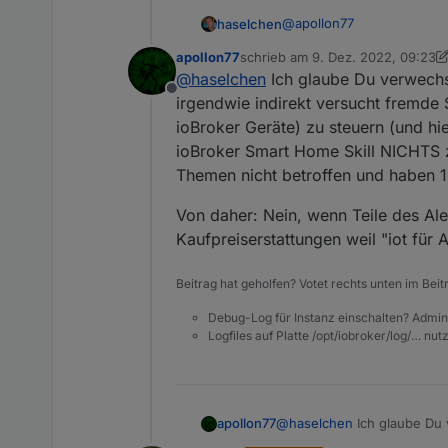
@
apollon77
haselchen
apollon77
schrieb am
9. Dez. 2022, 09:23
Reine Interessenfrage. So
zuletzt editiert von apollon77
12. 
@
haselchen
Ich glaube Du verwechs
Offline
Mir sind die paar Piepen wu
irgendwie indirekt versucht fremde
ioBroker Geräte) zu steuern (und hi
ioBroker Smart Home Skill NICHTS zu
Themen nicht betroffen und haben 
Von daher: Nein, wenn Teile des Alex
Kaufpreiserstattungen weil "iot für A
Beitrag hat geholfen? Votet rechts unten im Beit
Debug-Log für Instanz einschalten? Admin
Logfiles auf Platte /opt/iobroker/log/… nu
@
haselchen
Ich glaube Du 
apollon77
irgendwie indirekt versuch