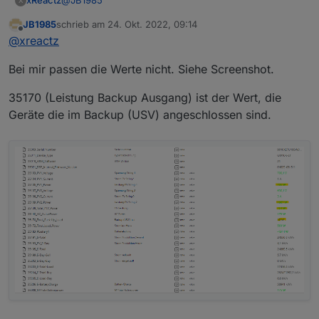
@
JB1985
xReactz
X
JB1985
schrieb am
24. Okt. 2022, 09:14
Super deine Ergänzungen, habe leider gerade keine
zuletzt editiert von
Offline
@
xreactz
Zeit das genauer zu Analysieren, denke aber das
35138 stimmt.
Gruß
Bei mir passen die Werte nicht. Siehe Screenshot.
Bei mir liegt der Wert 35138 - 35170 (Leistung Backup
Ausgang) eigentlich immer nahe der zusammen
addierten PV Leistung.
35170 (Leistung Backup Ausgang) ist der Wert, die
Geräte die im Backup (USV) angeschlossen sind.