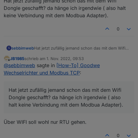
Hat jetzt zufällig jemand schon das mit dem Wifi
Dongle geschafft? da hänge ich irgendwie ( also halt
keine Verbindung mit dem Modbua Adapter).
0
sebbimweb
Hat jetzt zufällig jemand schon das mit dem Wifi
S
Dongle geschafft? da hänge ich irgendwie ( also
JB1985
schrieb am
1. Nov. 2022, 09:53
halt keine Verbindung mit dem Modbua Adapter).
zuletzt editiert von
Offline
@
sebbimweb
sagte in
[How-To] Goodwe
Wechselrichter und Modbus TCP
:
Hat jetzt zufällig jemand schon das mit dem Wifi
Dongle geschafft? da hänge ich irgendwie ( also
halt keine Verbindung mit dem Modbua Adapter).
Über WIFI soll wohl nur RTU gehen.
0