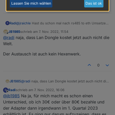
Lassen Sie mich wählen
Das ist ok
0
Radi
@
jraichle
Hast du schon mal nach rs485 to eth Umsetzern
R
geschaut. Günstige kosten so um die 30 €. Die ET-Serie
JB1985
schrieb am
7. Nov. 2022, 11:54
hat noch einen weiteren Modbus-Anschluss auf dem
zuletzt editiert von
Offline
@
radi
naja, dass Lan Dongle kostet jetzt auch nicht die
Anschlussstecker.
Welt.
Der Austausch ist auch kein Hexenwerk.
0
@
radi
naja, dass Lan Dongle kostet jetzt auch nicht die
JB1985
Welt.
Radi
schrieb am
7. Nov. 2022, 16:06
R
Der Austausch ist auch kein Hexenwerk.
zuletzt editiert von
Offline
Dort kannst du die Werte je nach Montageort des WR,
@
jb1985
Na ja, für mich macht es schon einen
entweder direkt mit ner Zweidrahtleitung, oder wenn
Unterschied, ob ich 30€ oder über 80€ bezahle und
weiter weg und Netzwerk verfügbar mit o.g. Umsetzer,
der Adapter dann irgendwann im 1. Quartal 2023
abholen.
erhältlich ist. Es ging nur darum aufzuzeigen, dass es