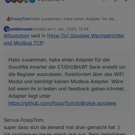
FossyTom
Hallo zusammen, habe einen Adapter für die
GoodWe Inverter der ET/EH/BH/BT Serie erstellt um
sebbimweb
schrieb am
1. Jan. 2023, 12:44
S
die Register auszulesen. Funktioniert über das WiFi
zuletzt editiert von
Offline
@
fossytom
said in
[How-To] Goodwe Wechselrichter
Modul und benötigt keinen Modbus Adapter. Wäre
toll wenn ihr in testen und feedback geben könntet.
und Modbus TCP
:
Adapter liegt unter
https://github.com/FossyTom/ioBroker.goodwe
.
Hallo zusammen, habe einen Adapter für die
GoodWe Inverter der ET/EH/BH/BT Serie erstellt um
die Register auszulesen. Funktioniert über das WiFi
Modul und benötigt keinen Modbus Adapter. Wäre
toll wenn ihr in testen und feedback geben könntet.
Adapter liegt unter
https://github.com/FossyTom/ioBroker.goodwe
.
Servus FossyTom,
super dass sich da jemand mal dran gemacht hat :)
Ich probiere es heute gleich mal aus. Beim Installieren