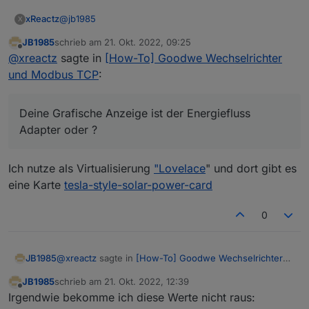
@
jb1985
xReactz
X
JB1985
schrieb am
21. Okt. 2022, 09:25
Freut mich das alles klappt, Real Time Werte sind
zuletzt editiert von
Offline
@
xreactz
sagte in
[How-To] Goodwe Wechselrichter
wirklich ein Genuss :)
Deine Grafische Anzeige ist der Energiefluss Adapter
und Modbus TCP
:
oder ?
Gruß
Deine Grafische Anzeige ist der Energiefluss
Adapter oder ?
Ich nutze als Virtualisierung
"Lovelace
" und dort gibt es
eine Karte
tesla-style-solar-power-card
0
@
xreactz
sagte in
[How-To] Goodwe Wechselrichter
JB1985
und Modbus TCP
:
JB1985
schrieb am
21. Okt. 2022, 12:39
zuletzt editiert von
Offline
Deine Grafische Anzeige ist der Energiefluss
Irgendwie bekomme ich diese Werte nicht raus:
Adapter oder ?