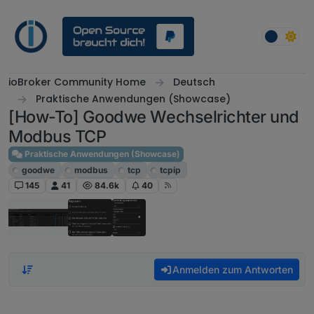
Weiter zum Inhalt
ioBroker Community Home
Deutsch
Praktische Anwendungen (Showcase)
[How-To] Goodwe Wechselrichter und
Modbus TCP
Praktische Anwendungen (Showcase)
goodwe
modbus
tcp
tcpip
145
41
84.6k
40
Anmelden zum Antworten