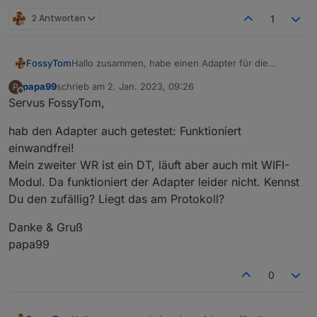
2 Antworten
1
FossyTom
Hallo zusammen, habe einen Adapter für die
GoodWe Inverter der ET/EH/BH/BT Serie erstellt um
papa99
schrieb am
2. Jan. 2023, 09:26
P
die Register auszulesen. Funktioniert über das WiFi
zuletzt editiert von
Offline
Servus FossyTom,
Modul und benötigt keinen Modbus Adapter. Wäre
toll wenn ihr in testen und feedback geben könntet.
hab den Adapter auch getestet: Funktioniert
Adapter liegt unter
https://github.com/FossyTom/ioBroker.goodwe
.
einwandfrei!
Mein zweiter WR ist ein DT, läuft aber auch mit WIFI-
Modul. Da funktioniert der Adapter leider nicht. Kennst
Du den zufällig? Liegt das am Protokoll?
Danke & Gruß
papa99
0