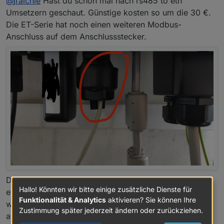
@
jraichle
Hast du schon mal nach rs485 to eth
WLAN überhaupt klappt?
nicht lieferbar :-(
Gruß Jochen
Umsetzern geschaut. Günstige kosten so um die 30 €.
Die ET-Serie hat noch einen weiteren Modbus-
Anschluss auf dem Anschlussstecker.
Dort kannst du die Werte je nach Montageort des WR,
Hallo! Könnten wir bitte einige zusätzliche Dienste für
entweder direkt mit ner Zweidrahtleitung, oder wenn
Funktionalität & Analytics
aktivieren? Sie können Ihre
weiter weg und Netzwerk verfügbar mit o.g. Umsetzer,
Zustimmung später jederzeit ändern oder zurückziehen.
abholen.