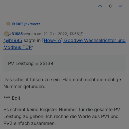
0
@
xreactz
JB1985
JB1985
schrieb am
21. Okt. 2022, 13:56
hier die wichtigsten Register Nummern:
zuletzt editiert von JB1985
Offline
@
jb1985
sagte in
[How-To] Goodwe Wechselrichter und
PV Leistung = 35138
Modbus TCP
:
Stromlast Haus = 35172
Strom zu den Stadtwerken = 36025
Die PV Leistung muss man zusammen rechnen mit den
SOC Batterie = 37007
Werten von den Register 35105 + 35109.
PV Leistung = 35138
Batterieladung = 35183
Das scheint falsch zu sein. Hab noch nicht die richtige
Nummer gefunden.
*** Edit
Es scheint keine Register Nummer für die gesamte PV
Leistung zu geben. Ich rechne die Werte aus PV1 und
PV2 einfach zusammen.