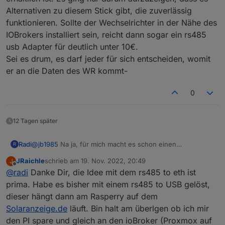
Alternativen zu diesem Stick gibt, die zuverlässig
funktionieren. Sollte der Wechselrichter in der Nähe des
IOBrokers installiert sein, reicht dann sogar ein rs485
usb Adapter für deutlich unter 10€.
Sei es drum, es darf jeder für sich entscheiden, womit
er an die Daten des WR kommt-
0
12 Tagen später
Radi
@
jb1985
Na ja, für mich macht es schon einen
R
Unterschied, ob ich 30€ oder über 80€ bezahle und der
JRaichle
schrieb am
19. Nov. 2022, 20:49
J
Adapter dann irgendwann im 1. Quartal 2023 erhältlich ist.
zuletzt editiert von
Offline
@
radi
Danke Dir, die Idee mit dem rs485 to eth ist
Es ging nur darum aufzuzeigen, dass es Alternativen zu
diesem Stick gibt, die zuverlässig funktionieren. Sollte der
prima. Habe es bisher mit einem rs485 to USB gelöst,
Wechselrichter in der Nähe des IOBrokers installiert sein,
dieser hängt dann am Rasperry auf dem
reicht dann sogar ein rs485 usb Adapter für deutlich unter
Solaranzeige.de
läuft. Bin halt am überlgen ob ich mir
10€.
den PI spare und gleich an den ioBroker (Proxmox auf
Sei es drum, es darf jeder für sich entscheiden, womit er