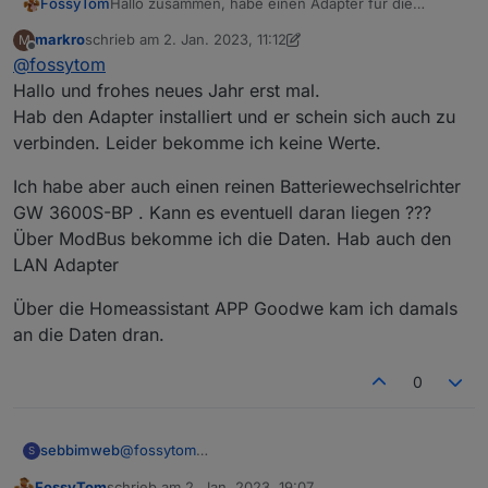
FossyTom
Hallo zusammen, habe einen Adapter für die
GoodWe Inverter der ET/EH/BH/BT Serie erstellt um
markro
schrieb am
2. Jan. 2023, 11:12
M
die Register auszulesen. Funktioniert über das WiFi
zuletzt editiert von markro
1. Feb. 2023, 12:16
Offline
@
fossytom
Modul und benötigt keinen Modbus Adapter. Wäre
toll wenn ihr in testen und feedback geben könntet.
Hallo und frohes neues Jahr erst mal.
Adapter liegt unter
Hab den Adapter installiert und er schein sich auch zu
https://github.com/FossyTom/ioBroker.goodwe
.
verbinden. Leider bekomme ich keine Werte.
Ich habe aber auch einen reinen Batteriewechselrichter
GW 3600S-BP . Kann es eventuell daran liegen ???
Über ModBus bekomme ich die Daten. Hab auch den
LAN Adapter
Über die Homeassistant APP Goodwe kam ich damals
an die Daten dran.
0
@
fossytom
sebbimweb
S
Also bis jetzt läuft er super der Adapter.
FossyTom
schrieb am
2. Jan. 2023, 19:07