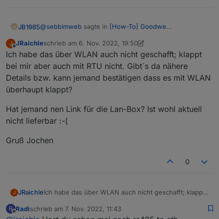
@
sebbimweb
sagte in
[How-To] Goodwe
JB1985
Wechselrichter und Modbus TCP
:
JRaichle
schrieb am
6. Nov. 2022, 19:50
J
zuletzt editiert von JRaichle
11. Juni 2022, 20:51
Offline
Ich habe das über WLAN auch nicht geschafft; klappt
Hat jetzt zufällig jemand schon das mit dem Wifi
Dongle geschafft? da hänge ich irgendwie ( also
bei mir aber auch mit RTU nicht. Gibt´s da nähere
Über WIFI soll wohl nur RTU gehen.
halt keine Verbindung mit dem Modbua Adapter).
Details bzw. kann jemand bestätigen dass es mit WLAN
überhaupt klappt?
Hat jemand nen Link für die Lan-Box? Ist wohl aktuell
nicht lieferbar :-(
Gruß Jochen
0
Ich habe das über WLAN auch nicht geschafft; klappt
JRaichle
J
bei mir aber auch mit RTU nicht. Gibt´s da nähere
Radi
schrieb am
7. Nov. 2022, 11:43
R
Details bzw. kann jemand bestätigen dass es mit
Hat jemand nen Link für die Lan-Box? Ist wohl aktuell
zuletzt editiert von
Offline