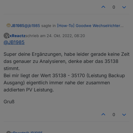
0
@
jb1985
sagte in
[How-To] Goodwe Wechselrichter
JB1985
und Modbus TCP
:
xReactz
schrieb am
24. Okt. 2022, 08:20
X
zuletzt editiert von
Offline
@
JB1985
PV Leistung = 35138
Super deine Ergänzungen, habe leider gerade keine Zeit
Das scheint falsch zu sein. Hab noch nicht die richtige
das genauer zu Analysieren, denke aber das 35138
Nummer gefunden.
stimmt.
*** Edit
Bei mir liegt der Wert 35138 - 35170 (Leistung Backup
Es scheint keine Register Nummer für die gesamte PV
Ausgang) eigentlich immer nahe der zusammen
Leistung zu geben. Ich rechne die Werte aus PV1 und
addierten PV Leistung.
PV2 einfach zusammen.
Gruß
0