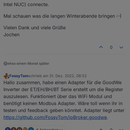
an die Daten des WR kommt-
Intel NUC) connecte.
Mal schauen was die langen Winterabende bringen :-)
Vielen Dank und viele Grüße
Jochen
0
etwa einem Monat später
FossyTom
schrieb am
31. Dez. 2022, 08:52
zuletzt editiert von
Offline
Hallo zusammen, habe einen Adapter für die GoodWe
Inverter der ET/EH/BH/BT Serie erstellt um die Register
auszulesen. Funktioniert über das WiFi Modul und
benötigt keinen Modbus Adapter. Wäre toll wenn ihr in
testen und feedback geben könntet. Adapter liegt unter
https://github.com/FossyTom/ioBroker.goodwe
.
S
P
M
6 Antworten
0