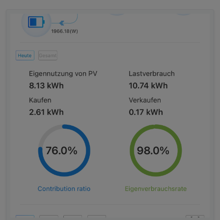
Ich nutze als Virtualisierung
"Lovelace
" und dort gibt es
eine Karte
tesla-style-solar-power-card