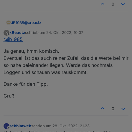
0
@
xreactz
JB1985
xReactz
schrieb am
24. Okt. 2022, 10:07
X
Bei mir passen die Werte nicht. Siehe Screenshot.
zuletzt editiert von
Offline
@
jb1985
35170 (Leistung Backup Ausgang) ist der Wert, die
Ja genau, hmm komisch.
Geräte die im Backup (USV) angeschlossen sind.
Eventuell ist das auch reiner Zufall das die Werte bei mir
so nahe beieinander liegen. Werde das nochmals
Loggen und schauen was rauskommt.
Danke für den Tipp.
Gruß
0
sebbimweb
schrieb am
28. Okt. 2022, 21:23
S
zuletzt editiert von
Offline