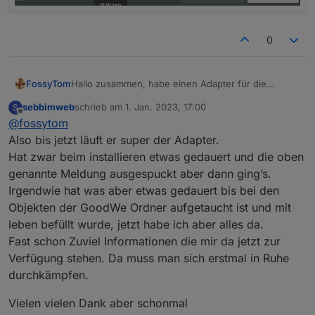
0
FossyTom
Hallo zusammen, habe einen Adapter für die
GoodWe Inverter der ET/EH/BH/BT Serie erstellt um
sebbimweb
schrieb am
1. Jan. 2023, 17:00
S
die Register auszulesen. Funktioniert über das WiFi
zuletzt editiert von
Offline
@
fossytom
Modul und benötigt keinen Modbus Adapter. Wäre
toll wenn ihr in testen und feedback geben könntet.
Also bis jetzt läuft er super der Adapter.
Adapter liegt unter
Hat zwar beim installieren etwas gedauert und die oben
https://github.com/FossyTom/ioBroker.goodwe
.
genannte Meldung ausgespuckt aber dann ging’s.
Irgendwie hat was aber etwas gedauert bis bei den
Objekten der GoodWe Ordner aufgetaucht ist und mit
leben befüllt wurde, jetzt habe ich aber alles da.
Fast schon Zuviel Informationen die mir da jetzt zur
Verfügung stehen. Da muss man sich erstmal in Ruhe
durchkämpfen.
Vielen vielen Dank aber schonmal