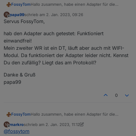
FossyTom
Hallo zusammen, habe einen Adapter für die
GoodWe Inverter der ET/EH/BH/BT Serie erstellt um
papa99
schrieb am
2. Jan. 2023, 09:26
P
die Register auszulesen. Funktioniert über das WiFi
zuletzt editiert von
Offline
Servus FossyTom,
Modul und benötigt keinen Modbus Adapter. Wäre
toll wenn ihr in testen und feedback geben könntet.
hab den Adapter auch getestet: Funktioniert
Adapter liegt unter
https://github.com/FossyTom/ioBroker.goodwe
.
einwandfrei!
Mein zweiter WR ist ein DT, läuft aber auch mit WIFI-
Modul. Da funktioniert der Adapter leider nicht. Kennst
Du den zufällig? Liegt das am Protokoll?
Danke & Gruß
papa99
0
FossyTom
Hallo zusammen, habe einen Adapter für die
GoodWe Inverter der ET/EH/BH/BT Serie erstellt um
markro
schrieb am
2. Jan. 2023, 11:12
M
die Register auszulesen. Funktioniert über das WiFi
zuletzt editiert von markro
1. Feb. 2023, 12:16
Offline
@
fossytom
Modul und benötigt keinen Modbus Adapter. Wäre