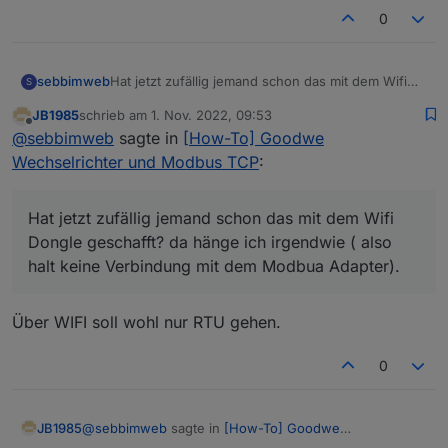
0
sebbimweb
Hat jetzt zufällig jemand schon das mit dem Wifi
S
Dongle geschafft? da hänge ich irgendwie ( also
JB1985
schrieb am
1. Nov. 2022, 09:53
halt keine Verbindung mit dem Modbua Adapter).
zuletzt editiert von
Offline
@
sebbimweb
sagte in
[How-To] Goodwe
Wechselrichter und Modbus TCP
:
Hat jetzt zufällig jemand schon das mit dem Wifi
Dongle geschafft? da hänge ich irgendwie ( also
halt keine Verbindung mit dem Modbua Adapter).
Über WIFI soll wohl nur RTU gehen.
0
@
sebbimweb
sagte in
[How-To] Goodwe
JB1985
Wechselrichter und Modbus TCP
: