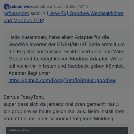
GoodWe Inverter der ET/EH/BH/BT Serie erstellt um
sebbimweb
schrieb am
1. Jan. 2023, 12:44
S
die Register auszulesen. Funktioniert über das WiFi
zuletzt editiert von
Offline
@
fossytom
said in
[How-To] Goodwe Wechselrichter
Modul und benötigt keinen Modbus Adapter. Wäre
toll wenn ihr in testen und feedback geben könntet.
und Modbus TCP
:
Adapter liegt unter
https://github.com/FossyTom/ioBroker.goodwe
.
Hallo zusammen, habe einen Adapter für die
GoodWe Inverter der ET/EH/BH/BT Serie erstellt um
die Register auszulesen. Funktioniert über das WiFi
Modul und benötigt keinen Modbus Adapter. Wäre
toll wenn ihr in testen und feedback geben könntet.
Adapter liegt unter
https://github.com/FossyTom/ioBroker.goodwe
.
Servus FossyTom,
super dass sich da jemand mal dran gemacht hat :)
Ich probiere es heute gleich mal aus. Beim Installieren
kommt bei mir aber schonmal folgende Meldung: