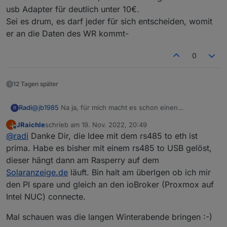
usb Adapter für deutlich unter 10€.
Sei es drum, es darf jeder für sich entscheiden, womit
er an die Daten des WR kommt-
0
12 Tagen später
Radi
@
jb1985
Na ja, für mich macht es schon einen
R
Unterschied, ob ich 30€ oder über 80€ bezahle und der
JRaichle
schrieb am
19. Nov. 2022, 20:49
J
Adapter dann irgendwann im 1. Quartal 2023 erhältlich ist.
zuletzt editiert von
Offline
@
radi
Danke Dir, die Idee mit dem rs485 to eth ist
Es ging nur darum aufzuzeigen, dass es Alternativen zu
diesem Stick gibt, die zuverlässig funktionieren. Sollte der
prima. Habe es bisher mit einem rs485 to USB gelöst,
Wechselrichter in der Nähe des IOBrokers installiert sein,
dieser hängt dann am Rasperry auf dem
reicht dann sogar ein rs485 usb Adapter für deutlich unter
Solaranzeige.de
läuft. Bin halt am überlgen ob ich mir
10€.
den PI spare und gleich an den ioBroker (Proxmox auf
Sei es drum, es darf jeder für sich entscheiden, womit er
an die Daten des WR kommt-
Intel NUC) connecte.
Mal schauen was die langen Winterabende bringen :-)