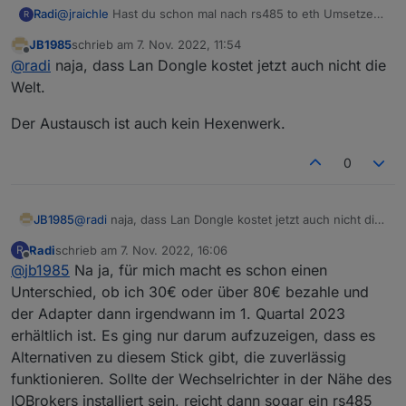
Radi
@
jraichle
Hast du schon mal nach rs485 to eth Umsetzern
R
geschaut. Günstige kosten so um die 30 €. Die ET-Serie
JB1985
schrieb am
7. Nov. 2022, 11:54
hat noch einen weiteren Modbus-Anschluss auf dem
zuletzt editiert von
Offline
@
radi
naja, dass Lan Dongle kostet jetzt auch nicht die
Anschlussstecker.
Welt.
Der Austausch ist auch kein Hexenwerk.
0
@
radi
naja, dass Lan Dongle kostet jetzt auch nicht die
JB1985
Welt.
Radi
schrieb am
7. Nov. 2022, 16:06
R
Der Austausch ist auch kein Hexenwerk.
zuletzt editiert von
Offline
Dort kannst du die Werte je nach Montageort des WR,
@
jb1985
Na ja, für mich macht es schon einen
entweder direkt mit ner Zweidrahtleitung, oder wenn
Unterschied, ob ich 30€ oder über 80€ bezahle und
weiter weg und Netzwerk verfügbar mit o.g. Umsetzer,
der Adapter dann irgendwann im 1. Quartal 2023
abholen.
erhältlich ist. Es ging nur darum aufzuzeigen, dass es
Alternativen zu diesem Stick gibt, die zuverlässig
funktionieren. Sollte der Wechselrichter in der Nähe des
IOBrokers installiert sein, reicht dann sogar ein rs485