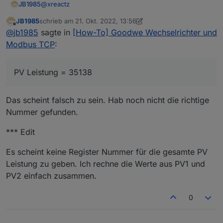
@
xreactz
JB1985
JB1985
schrieb am
21. Okt. 2022, 13:56
hier die wichtigsten Register Nummern:
zuletzt editiert von JB1985
Offline
@
jb1985
sagte in
[How-To] Goodwe Wechselrichter und
PV Leistung = 35138
Modbus TCP
:
Stromlast Haus = 35172
Strom zu den Stadtwerken = 36025
Die PV Leistung muss man zusammen rechnen mit den
SOC Batterie = 37007
Werten von den Register 35105 + 35109.
PV Leistung = 35138
Batterieladung = 35183
Das scheint falsch zu sein. Hab noch nicht die richtige
Nummer gefunden.
*** Edit
Es scheint keine Register Nummer für die gesamte PV
Leistung zu geben. Ich rechne die Werte aus PV1 und
PV2 einfach zusammen.
0