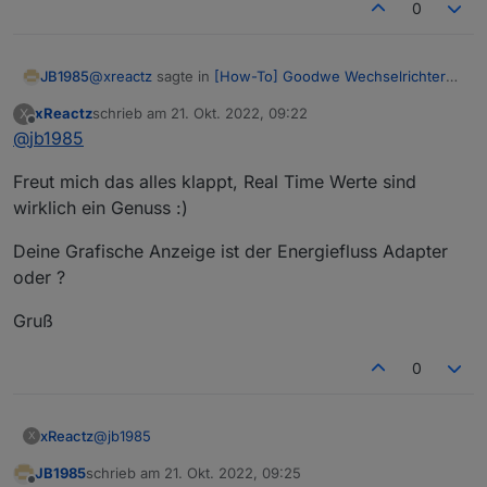
0
@
xreactz
sagte in
[How-To] Goodwe Wechselrichter
JB1985
und Modbus TCP
:
xReactz
schrieb am
21. Okt. 2022, 09:22
X
zuletzt editiert von
Offline
@
jb1985
@
jb1985
Du hast "fast" recht. Ich hatte den Typ falsch. Es ist S16
Denke du hattest bei 35140 den Multiplikator
Freut mich das alles klappt, Real Time Werte sind
und ich hatte U16.
falsch gesetzt oder ?
wirklich ein Genuss :)
Aber es scheint beides richtig zu sein 35140 sowie
Gruß
36025.
Deine Grafische Anzeige ist der Energiefluss Adapter
oder ?
Gruß
0
@
jb1985
xReactz
X
JB1985
schrieb am
21. Okt. 2022, 09:25
Freut mich das alles klappt, Real Time Werte sind
zuletzt editiert von