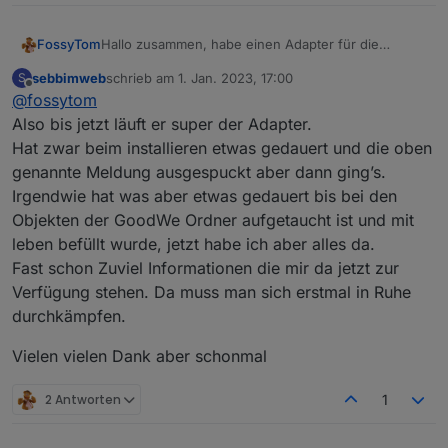
FossyTom
Hallo zusammen, habe einen Adapter für die
GoodWe Inverter der ET/EH/BH/BT Serie erstellt um
sebbimweb
schrieb am
1. Jan. 2023, 17:00
S
die Register auszulesen. Funktioniert über das WiFi
zuletzt editiert von
Offline
@
fossytom
Modul und benötigt keinen Modbus Adapter. Wäre
toll wenn ihr in testen und feedback geben könntet.
Also bis jetzt läuft er super der Adapter.
Adapter liegt unter
Hat zwar beim installieren etwas gedauert und die oben
https://github.com/FossyTom/ioBroker.goodwe
.
genannte Meldung ausgespuckt aber dann ging’s.
Irgendwie hat was aber etwas gedauert bis bei den
Objekten der GoodWe Ordner aufgetaucht ist und mit
leben befüllt wurde, jetzt habe ich aber alles da.
Fast schon Zuviel Informationen die mir da jetzt zur
Verfügung stehen. Da muss man sich erstmal in Ruhe
durchkämpfen.
Vielen vielen Dank aber schonmal
2 Antworten
1