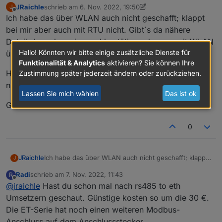
JRaichle
schrieb am
6. Nov. 2022, 19:50
J
zuletzt editiert von JRaichle
11. Juni 2022, 20:51
Offline
Ich habe das über WLAN auch nicht geschafft; klappt
Hat jetzt zufällig jemand schon das mit dem Wifi
Dongle geschafft? da hänge ich irgendwie ( also
bei mir aber auch mit RTU nicht. Gibt´s da nähere
Über WIFI soll wohl nur RTU gehen.
halt keine Verbindung mit dem Modbua Adapter).
Details bzw. kann jemand bestätigen dass es mit WLAN
Hallo! Könnten wir bitte einige zusätzliche Dienste für
überhaupt klappt?
Funktionalität & Analytics
aktivieren? Sie können Ihre
Hat jemand nen Link für die Lan-Box? Ist wohl aktuell
Zustimmung später jederzeit ändern oder zurückziehen.
nicht lieferbar :-(
Lassen Sie mich wählen
Das ist ok
Gruß Jochen
0
Ich habe das über WLAN auch nicht geschafft; klappt
JRaichle
J
bei mir aber auch mit RTU nicht. Gibt´s da nähere
Radi
schrieb am
7. Nov. 2022, 11:43
R
Details bzw. kann jemand bestätigen dass es mit
Hat jemand nen Link für die Lan-Box? Ist wohl aktuell
zuletzt editiert von
Offline
@
jraichle
Hast du schon mal nach rs485 to eth
WLAN überhaupt klappt?
nicht lieferbar :-(
Gruß Jochen
Umsetzern geschaut. Günstige kosten so um die 30 €.
Die ET-Serie hat noch einen weiteren Modbus-
Anschluss auf dem Anschlussstecker.