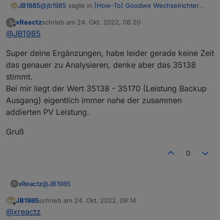
@
jb1985
sagte in
[How-To] Goodwe Wechselrichter
JB1985
und Modbus TCP
:
xReactz
schrieb am
24. Okt. 2022, 08:20
X
zuletzt editiert von
Offline
@
JB1985
PV Leistung = 35138
Super deine Ergänzungen, habe leider gerade keine Zeit
Das scheint falsch zu sein. Hab noch nicht die richtige
das genauer zu Analysieren, denke aber das 35138
Nummer gefunden.
stimmt.
*** Edit
Bei mir liegt der Wert 35138 - 35170 (Leistung Backup
Es scheint keine Register Nummer für die gesamte PV
Ausgang) eigentlich immer nahe der zusammen
Leistung zu geben. Ich rechne die Werte aus PV1 und
addierten PV Leistung.
PV2 einfach zusammen.
Gruß
0
@
JB1985
xReactz
X
JB1985
schrieb am
24. Okt. 2022, 09:14
Super deine Ergänzungen, habe leider gerade keine
zuletzt editiert von
Offline
@
xreactz
Zeit das genauer zu Analysieren, denke aber das