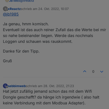
@
xreactz
JB1985
xReactz
schrieb am
24. Okt. 2022, 10:07
X
Bei mir passen die Werte nicht. Siehe Screenshot.
zuletzt editiert von
Offline
@
jb1985
35170 (Leistung Backup Ausgang) ist der Wert, die
Ja genau, hmm komisch.
Geräte die im Backup (USV) angeschlossen sind.
Eventuell ist das auch reiner Zufall das die Werte bei mir
so nahe beieinander liegen. Werde das nochmals
Loggen und schauen was rauskommt.
Danke für den Tipp.
Gruß
0
sebbimweb
schrieb am
28. Okt. 2022, 21:23
S
zuletzt editiert von
Offline
Hat jetzt zufällig jemand schon das mit dem Wifi
Dongle geschafft? da hänge ich irgendwie ( also halt
keine Verbindung mit dem Modbua Adapter).