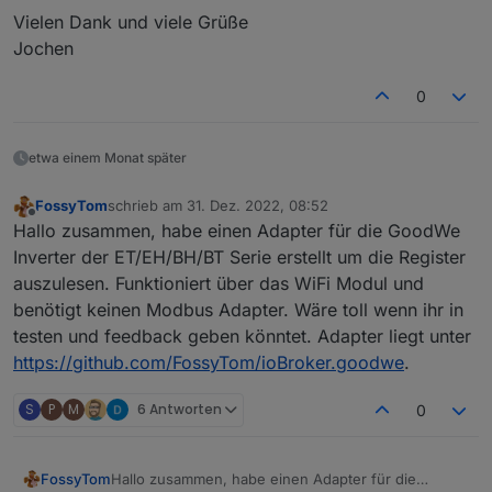
Vielen Dank und viele Grüße
Jochen
0
etwa einem Monat später
FossyTom
schrieb am
31. Dez. 2022, 08:52
zuletzt editiert von
Offline
Hallo zusammen, habe einen Adapter für die GoodWe
Inverter der ET/EH/BH/BT Serie erstellt um die Register
auszulesen. Funktioniert über das WiFi Modul und
benötigt keinen Modbus Adapter. Wäre toll wenn ihr in
testen und feedback geben könntet. Adapter liegt unter
https://github.com/FossyTom/ioBroker.goodwe
.
S
P
M
6 Antworten
0
FossyTom
Hallo zusammen, habe einen Adapter für die