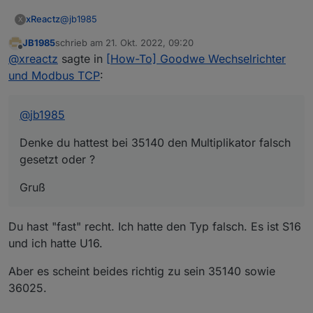
@
jb1985
xReactz
X
JB1985
schrieb am
21. Okt. 2022, 09:20
Denke du hattest bei 35140 den Multiplikator falsch
zuletzt editiert von
Offline
@
xreactz
sagte in
[How-To] Goodwe Wechselrichter
gesetzt oder ?
Gruß
und Modbus TCP
:
@
jb1985
Denke du hattest bei 35140 den Multiplikator falsch
gesetzt oder ?
Gruß
Du hast "fast" recht. Ich hatte den Typ falsch. Es ist S16
und ich hatte U16.
Aber es scheint beides richtig zu sein 35140 sowie
36025.