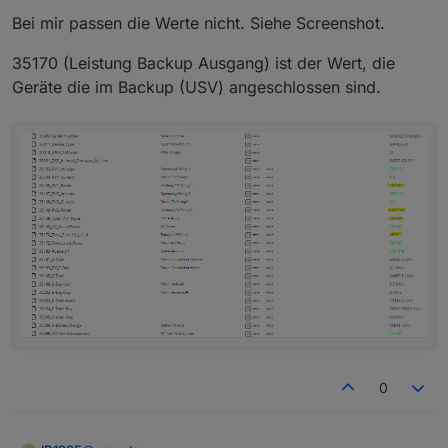
35138 stimmt.
Gruß
Bei mir passen die Werte nicht. Siehe Screenshot.
Bei mir liegt der Wert 35138 - 35170 (Leistung Backup
Ausgang) eigentlich immer nahe der zusammen
addierten PV Leistung.
35170 (Leistung Backup Ausgang) ist der Wert, die
Geräte die im Backup (USV) angeschlossen sind.
0