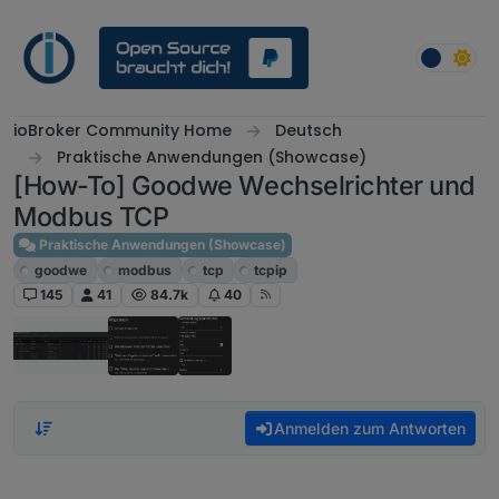
Weiter zum Inhalt
ioBroker Community Home
Deutsch
Praktische Anwendungen (Showcase)
[How-To] Goodwe Wechselrichter und
Modbus TCP
Praktische Anwendungen (Showcase)
goodwe
modbus
tcp
tcpip
145
41
84.7k
40
Anmelden zum Antworten