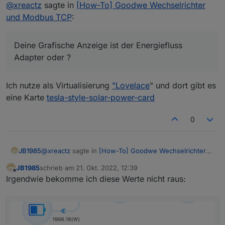
Offline
@
xreactz
sagte in
[How-To] Goodwe Wechselrichter
wirklich ein Genuss :)
Deine Grafische Anzeige ist der Energiefluss Adapter
und Modbus TCP
:
oder ?
Gruß
Deine Grafische Anzeige ist der Energiefluss
Adapter oder ?
Ich nutze als Virtualisierung
"Lovelace
" und dort gibt es
eine Karte
tesla-style-solar-power-card
0
@
xreactz
sagte in
[How-To] Goodwe Wechselrichter
JB1985
und Modbus TCP
:
JB1985
schrieb am
21. Okt. 2022, 12:39
zuletzt editiert von
Offline
Deine Grafische Anzeige ist der Energiefluss
Irgendwie bekomme ich diese Werte nicht raus:
Adapter oder ?
Ich nutze als Virtualisierung
"Lovelace
" und dort gibt es
eine Karte
tesla-style-solar-power-card