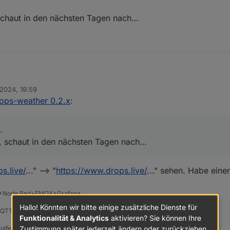
schaut in den nächsten Tagen nach…
 2024, 19:59
mal schnell angelegt…
rops-weather 0.2.x
:
at schon geantwortet, schaut in den nächsten Tagen nach…
…
, schaut in den nächsten Tagen nach…
ps.live/
..." --> "
https://www.drops.live/
..." sehen. Habe eine
2+Node Red+EMQX+Grafana
Hallo! Könnten wir bitte einige zusätzliche Dienste für
e2MQTT, ESPSomfy-RTS, LoRaWAN
Funktionalität & Analytics
aktivieren? Sie können Ihre
Zustimmung später jederzeit ändern oder zurückziehen.
olfen hat.