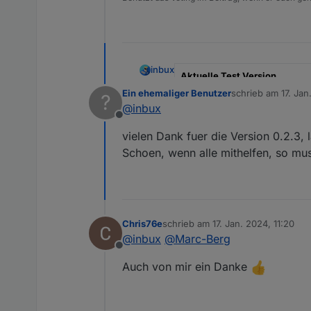
inbux
Aktuelle Test Version
Ein ehemaliger Benutzer
schrieb am
17. Ja
?
zuletzt editiert von
Veröffentlichungsdatum
@
inbux
Offline
Github Link
vielen Dank fuer die Version 0.2.3, l
Schoen, wenn alle mithelfen, so mu
Update 0.3.1
Die Drops.live Homepage wurde
die Temperaturdaten nicht mehr
Weiterhin können die Daten nic
Es ist jetzt erforderlich einen
Man gibt auf der drops Homepag
Chris76e
schrieb am
17. Jan. 2024, 11:20
zuletzt editiert von
der Adresszeile vom Browser a
@
inbux
@
Marc-Berg
Offline
Auch von mir ein Danke