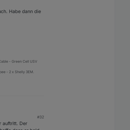
n Adapter zu
die App auch schon auf
auch. Habe dann die
vor kurzem
able - Green Cell USV
ee - 2 x Shelly 3EM.
#32
 Habe dann die Version
 auftritt. Der