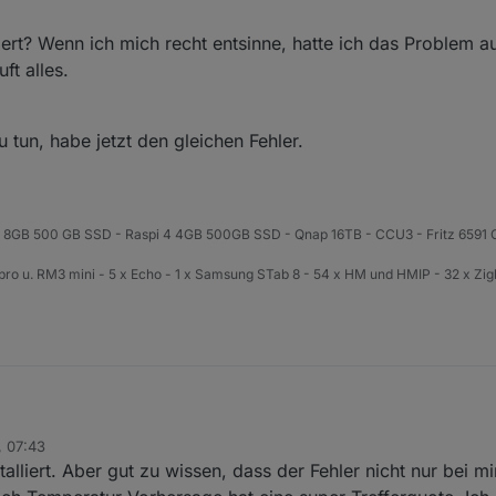
 schon ein paar Jahre benutze, hat es mich immer interessiert mal eine
Danke.
 stöbern bei den AdapterRequests bin ich auf Drops gestoßen. Da ich 
liert? Wenn ich mich recht entsinne, hatte ich das Problem 
as ein günstiger Einstiegspunkt.
ft alles.
it der ioBroker Dokumentation auseinander gesetzt und mit Hilfe eines 
ptererstellung dann einfach begonnen.
kbar.
u tun, habe jetzt den gleichen Fehler.
4 8GB 500 GB SSD - Raspi 4 4GB 500GB SSD - Qnap 16TB - CCU3 - Fritz 6591 C
o u. RM3 mini - 5 x Echo - 1 x Samsung STab 8 - 54 x HM und HMIP - 32 x Zigb
, 07:43
installiert? Wenn ich mich recht entsinne, hatte ich das Problem auch.
alliert. Aber gut zu wissen, dass der Fehler nicht nur bei mir
 alles.