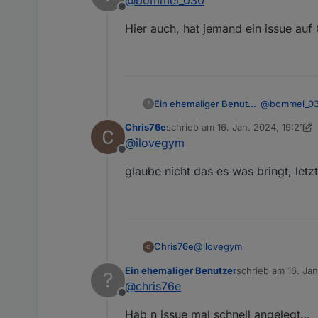
Offline
Hier auch, hat jemand ein issue au
@
bommel_0
Ein ehemaliger Benutzer
?
Chris76e
schrieb am
16. Jan. 2024, 19:21
Hier auch, h
zuletzt editiert von Chris76e
@
ilovegym
Offline
glaube nicht das es was bringt, letz
@
ilovegym
Chris76e
Ein ehemaliger Benutzer
schrieb am
16. Ja
?
glaube nicht das es was brin
zuletzt editiert v
@
chris76e
Offline
Hab n issue mal schnell angelegt…