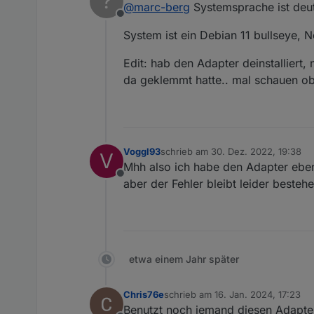
?
@
marc-berg
Systemsprache ist deut
Offline
System ist ein Debian 11 bullseye, N
Edit: hab den Adapter deinstalliert, 
da geklemmt hatte.. mal schauen ob
Voggl93
schrieb am
30. Dez. 2022, 19:38
V
zuletzt editiert von
Mhh also ich habe den Adapter ebenf
Offline
aber der Fehler bleibt leider bestehe
etwa einem Jahr später
Chris76e
schrieb am
16. Jan. 2024, 17:23
zuletzt editiert von
Benutzt noch jemand diesen Adapte