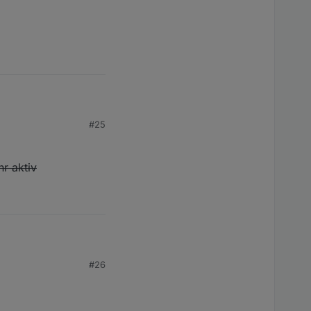
#25
hr aktiv
#26
tiv