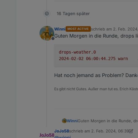
16 Tagen später
Winni
schrieb am
2. Feb. 2024
MOST ACTIVE
zuletzt editiert von Winn
Guten Morgen in die Runde, drops li
Offline
Hier im Beispiel ist es der Code
drops-weather.0
2024-02-02 06:00:44.275	
warn
Beschreibung
Dieser Adapter liest die Wetter
Hat noch jemand as Problem? Dank
Insbesondere sind hier die 5 
Es werden aber auch die 5 Min
zur Verfügung gestellt.
Der Adapter aktualisiert die Da
Die Regen- und
Temperatur
dat
Es gibt nicht Gutes. Außer man tut es. Erich Käst
Widgets) gespeichert, so kann m
Zusätzlich gibt es noch Inform
beginnen wird.
Einstellungen
In den Adaptereinstellungen k
Guten Morgen in die Runde, dro
Winni
genutzt werden soll, oder ob ma
Installation
Die Installation erfolgt mit der 
JoJo58
schrieb am
2. Feb. 2024, 06:39
drops-weather.0

zuletzt editiert von JoJo58
2. Feb. 
Motivation
@
winni