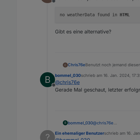
Offline
no weatherData found in
HTML
Gibt es eine alternative?
Chris76e
bommel_030
schrieb am
16. Jan. 2024, 17:3
B
zuletzt editiert von
@
chris76e
Offline
Gibt es eine alternative?
Gerade Mal geschaut, letzter erfolg
bommel_030
@
chris76e
B
Gerade Mal geschaut, le
Ein ehemaliger Benutzer
schrieb am
16. Jan
?
zuletzt editiert von
@
bommel_030