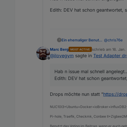
Edith: DEV hat schon geantwortet, 
@
chris76e
Ein ehemaliger Benutzer
?
Marc Berg
schrieb am
16. Jan.
MOST ACTIVE
Hab n issue 
zuletzt editiert von
@
ilovegym
sagte in
Test Adapter d
Offline
Edith: DEV h
Hab n issue mal schnell angelegt
Edith: DEV hat schon geantwortet
Drops möchte nun statt "
https://dro
NUC10I3+Ubuntu+Docker+ioBroker+influxDB
Pi-hole, Traefik, Checkmk, Conbee II+Zigbe
Benutzt das Voting im Beitrag, wenn er euch geh