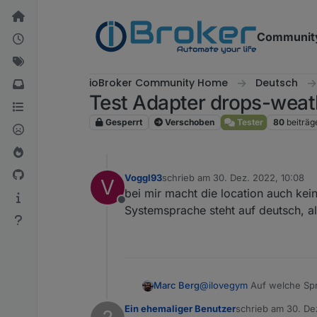
Weiter zum Inhalt
Communit
ioBroker Community Home
Deutsch
Test Adapter drops-weat
Gesperrt
Verschoben
Tester
80
beiträg
Voggl93
schrieb am
30. Dez. 2022, 10:08
V
zuletzt editiert von
bei mir macht die location auch kei
Offline
Systemsprache steht auf deutsch, al
Marc Berg
@
ilovegym
Auf welche Spra
Ein ehemaliger Benutzer
schrieb am
30. De
zuletzt editiert v