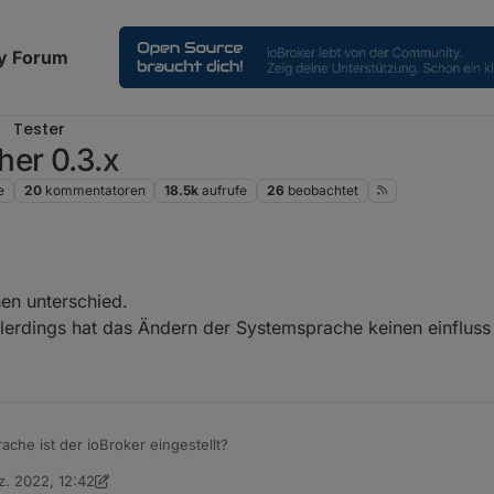
y Forum
Tester
her 0.3.x
e
20
kommentatoren
18.5k
aufrufe
26
beobachtet
nen unterschied.
lerdings hat das Ändern der Systemsprache keinen einfluss 
che ist der ioBroker eingestellt?
z. 2022, 12:42
on Ein ehemaliger Benutzer