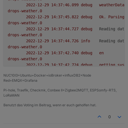
2022-12-29 14:37:46.099	
debug
weatherData
drops-weather.0
2022-12-29 14:37:45.822	
debug
Ok.
Parsing
drops-weather.0
2022-12-29 14:37:44.727	
debug
Reading data
drops-weather.0
2022-12-29 14:37:44.726	
info
Reading data
drops-weather.0
2022-12-29 14:37:42.740	
debug
en
drops-weather.0
2022-12-29 14:37:42.724	
debug
getting
syst
drops-weather.0
NUC10I3+Ubuntu+Docker+ioBroker+influxDB2+Node
2022-12-29 14:37:42.709	
info
starting.
Ve
Red+EMQX+Grafana
Pi-hole, Traefik, Checkmk, Conbee II+Zigbee2MQTT, ESPSomfy-RTS,
LoRaWAN
Benutzt das Voting im Beitrag, wenn er euch geholfen hat.
0