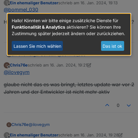
Ein ehemaliger Benutzer
schrieb am
16. Jan. 2024, 19:13
?
gestern gegen 16 Uhr.
zuletzt editiert von
Offline
@
bommel_030
Hallo! Könnten wir bitte einige zusätzliche Dienste für
Hier auch, hat jemand ein issue auf GitHub aufgemacht?
Funktionalität & Analytics
aktivieren? Sie können Ihre
Zustimmung später jederzeit ändern oder zurückziehen.
0
Lassen Sie mich wählen
Das ist ok
@
bommel_030
Ein ehemaliger Benutzer
?
Chris76e
schrieb am
16. Jan. 2024, 19:21
Hier auch, hat jemand ein issue auf
zuletzt editiert von Chris76e
Offline
@
ilovegym
GitHub aufgemacht?
glaube nicht das es was bringt, letztes update war vor 2
Jahren und der Entwickler ist nicht mehr aktiv
0
@
ilovegym
Chris76e
Ein ehemaliger Benutzer
schrieb am
16. Jan. 2024, 19:28
?
glaube nicht das es was bringt, letztes update war
zuletzt editiert von Ein ehemaliger Benutz