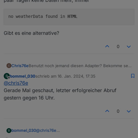
no weatherData found in
HTML
Gibt es eine alternative?
0
Benutzt noch jemand diesen Adapter? Bekomme seit
Chris76e
ein paar Tagen keine Daten mehr, immer
bommel_030
schrieb am
16. Jan. 2024, 17:35
B
zuletzt editiert von
Offline
@
chris76e
Gibt es eine alternative?
Gerade Mal geschaut, letzter erfolgreicher Abruf
gestern gegen 16 Uhr.
0
bommel_030
@
chris76e
B
Gerade Mal geschaut, letzter erfolgreicher Abruf