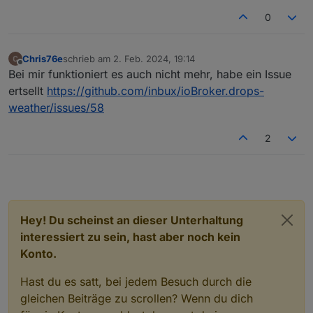
0
Chris76e
schrieb am
2. Feb. 2024, 19:14
zuletzt editiert von
Offline
Bei mir funktioniert es auch nicht mehr, habe ein Issue
ertsellt
https://github.com/inbux/ioBroker.drops-
weather/issues/58
2
Hey! Du scheinst an dieser Unterhaltung
interessiert zu sein, hast aber noch kein
Konto.
Hast du es satt, bei jedem Besuch durch die
gleichen Beiträge zu scrollen? Wenn du dich