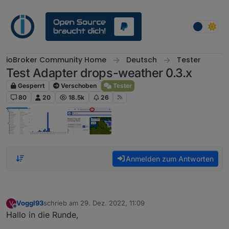
Weiter zum Inhalt
ioBroker Community Home
Deutsch
Tester
Test Adapter drops-weather 0.3.x
Gesperrt
Verschoben
Tester
80
20
18.5k
26
Anmelden zum Antworten
Voggl93
schrieb am
29. Dez. 2022, 11:09
V
zuletzt editiert von
Offline
Hallo in die Runde,