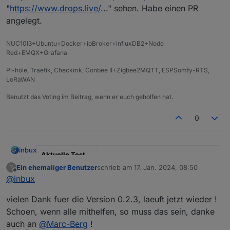
"
https://www.drops.live/
..." sehen. Habe einen PR
angelegt.
NUC10I3+Ubuntu+Docker+ioBroker+influxDB2+Node
Red+EMQX+Grafana
Pi-hole, Traefik, Checkmk, Conbee II+Zigbee2MQTT, ESPSomfy-RTS,
LoRaWAN
Benutzt das Voting im Beitrag, wenn er euch geholfen hat.
0
inbux
Aktuelle Test
Version
0.3.1
Ein ehemaliger Benutzer
schrieb am
17. Jan. 2024, 08:50
?
zuletzt editiert von
Offline
@
inbux
Veröffentlichun
05.02.2024
gsdatum
vielen Dank fuer die Version 0.2.3, laeuft jetzt wieder !
Schoen, wenn alle mithelfen, so muss das sein, danke
Github Link
https://github.com/inbux/ioBroker.
drops-weather
auch an
@
Marc-Berg
!