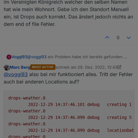
im Vereinigten Königreich welcher den selben Namen
hat wie mein Wohnort. Gebe ich den Standort Manuell
ein, ist Drops auch korrekt. Das ändert jedoch nichts an
dem end of file Fehler.
0
Voggl93
@
voggl93
ein Problem habe ich bereits gefunden.
V
Wenn ich den Standort über die ioBroker Daten
Marc Berg
schrieb am
29. Dez. 2022, 13:43
MOST ACTIVE
setzte, steht in dem Link, welcher im Protokoll steht
zuletzt editiert von Marc Berg
Offline
@
voggl93
also bei mir funktioniert alles. Tritt der Fehler
irgendwie quatsch.
Die URL selber ist korrekt und dort ist auch der
auch bei anderen Locations auf?
korrekte Standort zu sehen. Jedoch steht in Drops
dann ein Ort im Vereinigten Königreich welcher den
selben Namen hat wie mein Wohnort. Gebe ich den
drops-weather.0
Standort Manuell ein, ist Drops auch korrekt. Das
2022-12-29 14:37:46.101	
debug
creating
1
h
ändert jedoch nichts an dem end of file Fehler.
drops-weather.0
2022-12-29 14:37:46.099	
debug
creating
5
m
drops-weather.0
2022-12-29 14:37:46.099	
debug
locationData
drops-weather.0