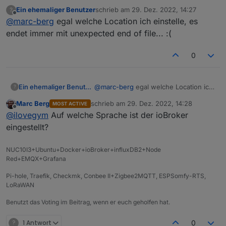
Ein ehemaliger Benutzer
schrieb am
29. Dez. 2022, 14:27
?
zuletzt editiert von
Offline
@
marc-berg
egal welche Location ich einstelle, es
endet immer mit unexpected end of file... :(
0
Ein ehemaliger Benutzer
@
marc-berg
egal welche Location ich
?
einstelle, es endet immer mit
Marc Berg
schrieb am
29. Dez. 2022, 14:28
MOST ACTIVE
unexpected end of file... :(
zuletzt editiert von
Offline
@
ilovegym
Auf welche Sprache ist der ioBroker
eingestellt?
NUC10I3+Ubuntu+Docker+ioBroker+influxDB2+Node
Red+EMQX+Grafana
Pi-hole, Traefik, Checkmk, Conbee II+Zigbee2MQTT, ESPSomfy-RTS,
LoRaWAN
Benutzt das Voting im Beitrag, wenn er euch geholfen hat.
?
1 Antwort
0