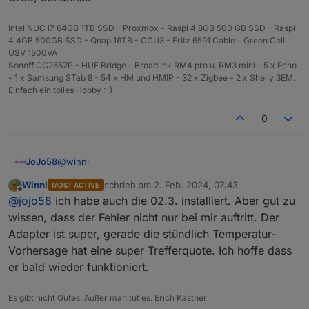
Intel NUC i7 64GB 1TB SSD - Proxmox - Raspi 4 8GB 500 GB SSD - Raspi
4 4GB 500GB SSD - Qnap 16TB - CCU3 - Fritz 6591 Cable - Green Cell
USV 1500VA
Sonoff CC2652P - HUE Bridge - Broadlink RM4 pro u. RM3 mini - 5 x Echo
- 1 x Samsung STab 8 - 54 x HM und HMIP - 32 x Zigbee - 2 x Shelly 3EM.
Einfach ein tolles Hobby :-)
0
@
winni
JoJo58
Winni
schrieb am
2. Feb. 2024, 07:43
MOST ACTIVE
Moin, welche Version hast du installiert? Wenn ich
zuletzt editiert von
Offline
@
jojo58
ich habe auch die 02.3. installiert. Aber gut zu
mich recht entsinne, hatte ich das Problem auch. Habe
dann die Version 0.2.3 installiert und damit läuft alles.
EDIT:
wissen, dass der Fehler nicht nur bei mir auftritt. Der
Mit der Version hat es doch nichts zu tun, habe jetzt
Adapter ist super, gerade die stündlich Temperatur-
den gleichen Fehler.
Gruß, Johannes
Vorhersage hat eine super Trefferquote. Ich hoffe dass
er bald wieder funktioniert.
Es gibt nicht Gutes. Außer man tut es. Erich Kästner