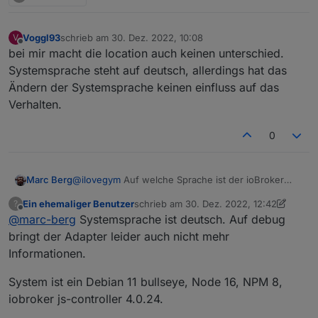
Voggl93
schrieb am
30. Dez. 2022, 10:08
V
zuletzt editiert von
Offline
bei mir macht die location auch keinen unterschied.
Systemsprache steht auf deutsch, allerdings hat das
Ändern der Systemsprache keinen einfluss auf das
Verhalten.
0
Marc Berg
@
ilovegym
Auf welche Sprache ist der ioBroker
eingestellt?
Ein ehemaliger Benutzer
schrieb am
30. Dez. 2022, 12:42
?
zuletzt editiert von Ein ehemaliger Benutz
Offline
@
marc-berg
Systemsprache ist deutsch. Auf debug
bringt der Adapter leider auch nicht mehr
Informationen.
System ist ein Debian 11 bullseye, Node 16, NPM 8,
iobroker js-controller 4.0.24.