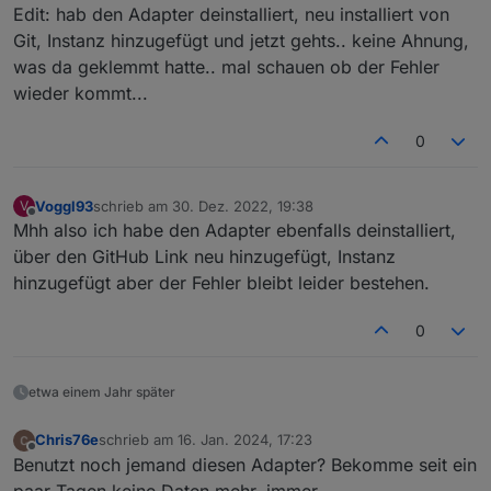
Edit: hab den Adapter deinstalliert, neu installiert von
Git, Instanz hinzugefügt und jetzt gehts.. keine Ahnung,
was da geklemmt hatte.. mal schauen ob der Fehler
wieder kommt...
0
Voggl93
schrieb am
30. Dez. 2022, 19:38
V
zuletzt editiert von
Offline
Mhh also ich habe den Adapter ebenfalls deinstalliert,
über den GitHub Link neu hinzugefügt, Instanz
hinzugefügt aber der Fehler bleibt leider bestehen.
0
etwa einem Jahr später
Chris76e
schrieb am
16. Jan. 2024, 17:23
zuletzt editiert von
Offline
Benutzt noch jemand diesen Adapter? Bekomme seit ein
paar Tagen keine Daten mehr, immer