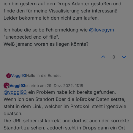
ich bin gestern auf den Drops Adapter gestoßen und
finde den für meine Visualisierung sehr interessant!
Leider bekomme ich den nicht zum laufen.
Ich habe die selbe Fehlermeldung wie
@
ilovegym
"unexpected end of file".
Weiß jemand woran es liegen könnte?
0
Hallo in die Runde,
Voggl93
V
Voggl93
schrieb am
29. Dez. 2022, 11:18
V
ich bin gestern auf den Drops Adapter gestoßen und
zuletzt editiert von
Offline
@
voggl93
ein Problem habe ich bereits gefunden.
finde den für meine Visualisierung sehr interessant!
Leider bekomme ich den nicht zum laufen.
Ich habe die selbe Fehlermeldung wie
@
ilovegym
Wenn ich den Standort über die ioBroker Daten setzte,
"unexpected end of file".
steht in dem Link, welcher im Protokoll steht irgendwie
Weiß jemand woran es liegen könnte?
quatsch.
Die URL selber ist korrekt und dort ist auch der korrekte
Standort zu sehen. Jedoch steht in Drops dann ein Ort