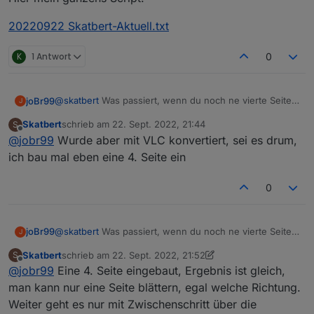
20220922 Skatbert-Aktuell.txt
K
1 Antwort
0
@
skatbert
Was passiert, wenn du noch ne vierte Seite
joBr99
J
hinzufügst?
Skatbert
schrieb am
22. Sept. 2022, 21:44
S
Das Video möchte sich nicht abspielen lassen, noch
zuletzt editiert von
Offline
@
jobr99
Wurde aber mit VLC konvertiert, sei es drum,
nicht mal im VLC.
ich bau mal eben eine 4. Seite ein
0
@
skatbert
Was passiert, wenn du noch ne vierte Seite
joBr99
J
hinzufügst?
Skatbert
schrieb am
22. Sept. 2022, 21:52
S
Das Video möchte sich nicht abspielen lassen, noch
zuletzt editiert von Skatbert
Offline
@
jobr99
Eine 4. Seite eingebaut, Ergebnis ist gleich,
nicht mal im VLC.
man kann nur eine Seite blättern, egal welche Richtung.
Weiter geht es nur mit Zwischenschritt über die