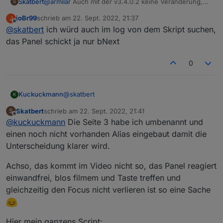
Skatbert
@
armilar
Auch mit der v3.4.0.2 keine Veränderung,
S
jetzt wird es sportlich. Meiner Meinung nach scheidet
@
Armilar
das kann nicht ggf. mit den Korrekturen
joBr99
schrieb am
22. Sept. 2022, 21:37
J
ein Hardwarekincken im Display wohl aus, der MQTT
zuletzt editiert von
neulich zusammenhängen? Vlt. könnte er mal auf
Offline
@
skatbert
ich würd auch im log von dem Skript suchen,
Befehl kommt auf der Konsole ja an.
V3.4.0.1 zurückrollen?
das Panel schickt ja nur bNext
0
@
skatbert
Kuckuckmann
K
Skatbert
schrieb am
22. Sept. 2022, 21:41
S
Äääähm....wo kommt denn die Seite
zuletzt editiert von
Offline
@
kuckuckmann
Die Seite 3 habe ich umbenannt und
Wohnzimmer her?
Kannst Du vlt. mal Dein ganzes Skript hier
@
joBr99
@
Armilar
einen noch nicht vorhanden Alias eingebaut damit die
posten?
Unterscheidung klarer wird.
Er kommt vom Screensaver --> Terrasse -->
Garten --> dann klickt er die Lampe
Achso, das kommt im Video nicht so, das Panel reagiert
Gartenküche in die Details, das schließen mit x
Das ist doch seltsam?
einwandfrei, blos filmem und Taste treffen und
dauert paar Klicks, dann kommt Wohnzimmer.
gleichzeitig den Focus nicht verlieren ist so eine Sache
Dann zurück nach Garten, dort wieder
Workarround mit der Lampe --> dann erst geht
es weiter nach Terrasse
Hier mein ganzens Script: