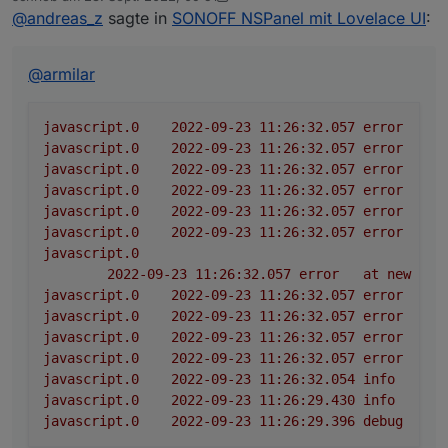
zuletzt editiert von Armilar
Nachtrag: Ich habe angefangen meine anderen
@
andreas_z
sagte in
SONOFF NSPanel mit Lovelace UI
:
javascript.0	2022-09-23 11:26:32.057	erro
Scripte einmal zu deaktivieren, auf halber Strecke
javascript.0	2022-09-23 11:26:32.057	erro
fing das nspanel.ts Script dann plötzlich an zu
11:42:20.850 info javascript.0 (1013313)
javascript.0	2022-09-23 11:26:32.057	erro
laufen, kann aber noch nicht sagen welches Script
@
armilar
script.js.common.NSPanel_1: compiling TypeScript
javascript.0	2022-09-23 11:26:32.057	erro
es war. Zumindest sind nun die Datenpunkte schon
source...
javascript.0

einmal angelegt
11:42:21.046 info javascript.0 (1013313)
	2022-09-23 11:26:32.057	error	at new 
javascript.0
2022-09-23 11:26:32.057	
error
at
script.js.common.NSPanel_1: source code did not
javascript.0	2022-09-23 11:26:32.057	erro
javascript.0
2022-09-23 11:26:32.057	
error
at
change, using cached compilation result...
javascript.0	2022-09-23 11:26:32.057	er
11:42:21.065 info javascript.0 (1013313)
javascript.0
2022-09-23 11:26:32.057	
error
at
javascript.0	2022-09-23 11:26:32.057	err
script.js.common.NSPanel_1: registered 12
javascript.0	2022-09-23 11:26:32.057	erro
javascript.0
2022-09-23 11:26:32.057	
error
at
subscriptions, 6 schedules, 0 messages, 0 logs and
javascript.0	2022-09-23 11:26:32.054	info
javascript.0
2022-09-23 11:26:32.057	
error
at
0 file subscriptions
javascript.0	2022-09-23 11:26:29.430	info
javascript.0
2022-09-23 11:26:32.057	
error
at
11:42:21.372 warn javascript.0 (1013313) at
javascript.0
script.js.common.NSPanel_1:1185:46
2022-09-23 11:26:32.057	
error
at
new
Scr
11:42:21.372 warn javascript.0 (1013313) at step
javascript.0
2022-09-23 11:26:32.057	
error
Sy
(script.js.common.NSPanel_1:33:23)
javascript.0
2022-09-23 11:26:32.057	
error
^^
11:42:21.372 warn javascript.0 (1013313) at
javascript.0
2022-09-23 11:26:32.057	
error
aw
Object.next (script.js.common.NSPanel_1:14:53)
11:42:21.372 warn javascript.0 (1013313) at fulfilled
javascript.0
2022-09-23 11:26:32.057	
error
sc
(script.js.common.NSPanel_1:5:58)
javascript.0
2022-09-23 11:26:32.054	
info
sc
javascript.0
2022-09-23 11:26:29.430	
info
sc
javascript.0
2022-09-23 11:26:29.396	
debug
Fi