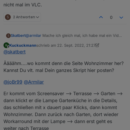
nicht mal im VLC.
S
2 Antworten
0
@
armilar
Mache ich gleich mal, ich habe mal ein Video
Skatbert
S
gemacht, das glaubt mir doch sonst keiner. Ähhh,
Kuckuckmann
schrieb am
22. Sept. 2022, 21:27
K
kann man hier überhaupt Videodateien hochladen...
Video.avi
zuletzt editiert von Kuckuckmann
Offline
@
skatbert
mal sehen
Panel Stromlos, Javascript und das Script selber alles
Äääähm....wo kommt denn die Seite Wohnzimmer her?
neu gestartet diverse mal ausprobiert
Kannst Du vlt. mal Dein ganzes Skript hier posten?
@
joBr99
@
Armilar
Er kommt vom Screensaver --> Terrasse --> Garten -->
dann klickt er die Lampe Gartenküche in die Details,
das schließen mit x dauert paar Klicks, dann kommt
Wohnzimmer. Dann zurück nach Garten, dort wieder
Workarround mit der Lampe --> dann erst geht es
weiter nach Terrasse