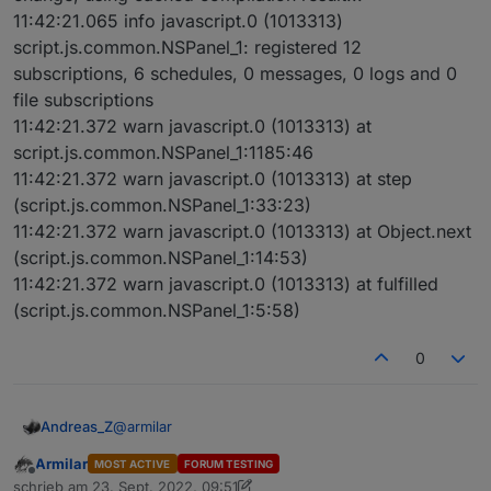
11:42:21.065 info javascript.0 (1013313)
script.js.common.NSPanel_1: registered 12
subscriptions, 6 schedules, 0 messages, 0 logs and 0
file subscriptions
11:42:21.372 warn javascript.0 (1013313) at
script.js.common.NSPanel_1:1185:46
11:42:21.372 warn javascript.0 (1013313) at step
(script.js.common.NSPanel_1:33:23)
11:42:21.372 warn javascript.0 (1013313) at Object.next
(script.js.common.NSPanel_1:14:53)
11:42:21.372 warn javascript.0 (1013313) at fulfilled
(script.js.common.NSPanel_1:5:58)
0
@
armilar
Andreas_Z
Armilar
MOST ACTIVE
FORUM TESTING
javascript.0	2022-09-23 11:26:32.057	erro
Offline
schrieb am
23. Sept. 2022, 09:51
javascript.0	2022-09-23 11:26:32.057	erro