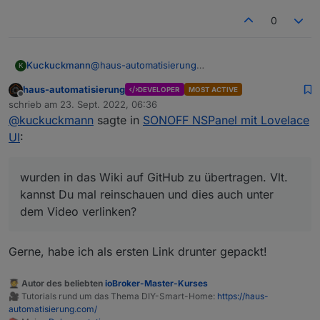
0
@
haus-automatisierung
Kuckuckmann
K
Hallo,
haus-automatisierung
DEVELOPER
MOST ACTIVE
vielen Dank für Dein Feedback.
@
Armilar
und
Offline
schrieb am
23. Sept. 2022, 06:36
auch zum Teil ich versuchen im Moment viele
zuletzt editiert von
@
kuckuckmann
sagte in
SONOFF NSPanel mit Lovelace
der Dinge die im anderen Thread gefragt,
Wir haben dem Wildwuchs den Kampf angesagt
besprochen und gelöst wurden in das
Wiki auf
und ich bin gespannt, wo die Reise noch hin
UI
:
GitHub
zu übertragen. Vlt. kannst Du mal
geht.
LG
reinschauen und dies auch unter dem Video
Mich hat es unglaublich gefreut, dass durch
verlinken?
Dein Video die Community hier wieder richtig
wurden in das Wiki auf GitHub zu übertragen. Vlt.
aktiv wurde.
kannst Du mal reinschauen und dies auch unter
Ich hatte Dir auch einen entsprechenden
dem Video verlinken?
Kommentar unter das Video gepostet.
Gerne, habe ich als ersten Link drunter gepackt!
🧑‍🎓 Autor des beliebten
ioBroker-Master-Kurses
🎥 Tutorials rund um das Thema DIY-Smart-Home:
https://haus-
automatisierung.com/