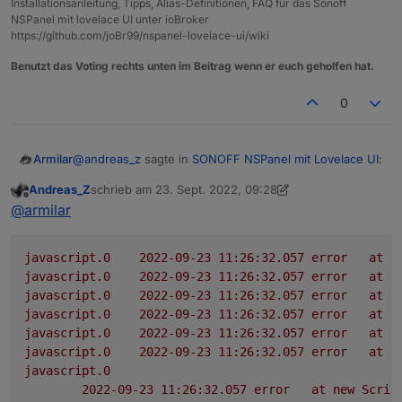
Installationsanleitung, Tipps, Alias-Definitionen, FAQ für das Sonoff
NSPanel mit lovelace UI unter ioBroker
https://github.com/joBr99/nspanel-lovelace-ui/wiki
Benutzt das Voting rechts unten im Beitrag wenn er euch geholfen hat.
0
@
andreas_z
sagte in
SONOFF NSPanel mit Lovelace UI
:
Armilar
Andreas_Z
schrieb am
23. Sept. 2022, 09:28
zuletzt editiert von Andreas_Z
Offline
@
armilar
Leider ist kein roter Balken in dem
@
armilar
gesamten Verlauf sichtbar, erweitert habe ich
auch nichts, das Script habe ich nach Anleitung
javascript.0
2022-09-23 11:26:32.057	
error
at
p
kopiert und nur den export-Part bisher angepasst:
javascript.0
2022-09-23 11:26:32.057	
error
at
I
export const config: Config = {

javascript.0
2022-09-23 11:26:32.057	
error
at
/
    panelRecvTopic: 'mqtt.1.SmartHome.NSPane
javascript.0
2022-09-23 11:26:32.057	
error
at
p
Neben dem Script gibt es diesen Schraubenschlüssel.
    panelSendTopic: 'mqtt.1.SmartHome.NSPane
javascript.0
2022-09-23 11:26:32.057	
error
at
c
Bitte mal verbose anhaken, script kompilieren und dann
    firstScreensaverEntity: { ScreensaverEnt
javascript.0
2022-09-23 11:26:32.057	
error
at
O
den Inhalt aus dem Log senden. Finde das sehr
    secondScreensaverEntity: { ScreensaverEn
javascript.0
mysteriös
    thirdScreensaverEntity: { ScreensaverEnt
2022-09-23 11:26:32.057	
error
at
new
Scrip