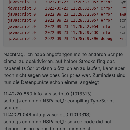
    fourthScreensaverEntity: { ScreensaverEn
javascript.0
2022-09-23 11:26:32.057	
error
Synt
    alternativeScreensaverLayout: false,

javascript.0
2022-09-23 11:26:32.057	
error
^^^^
    autoWeatherColorScreensaverLayout: true,
javascript.0
2022-09-23 11:26:32.057	
error
awai
    mrIcon1ScreensaverEntity: { ScreensaverE
javascript.0
2022-09-23 11:26:32.057	
error
scri
    mrIcon2ScreensaverEntity: { ScreensaverE
javascript.0
2022-09-23 11:26:32.054	
info
scri
    timeoutScreensaver: 15,

javascript.0
2022-09-23 11:26:29.430	
info
scri
javascript.0
2022-09-23 11:26:29.396	
debug
File
Nachtrag: Ich habe angefangen meine anderen Scripte
einmal zu deaktivieren, auf halber Strecke fing das
nspanel.ts Script dann plötzlich an zu laufen, kann aber
noch nicht sagen welches Script es war. Zumindest sind
nun die Datenpunkte schon einmal angelegt
11:42:20.850 info javascript.0 (1013313)
script.js.common.NSPanel_1: compiling TypeScript
source...
11:42:21.046 info javascript.0 (1013313)
script.js.common.NSPanel_1: source code did not
change, using cached compilation result...