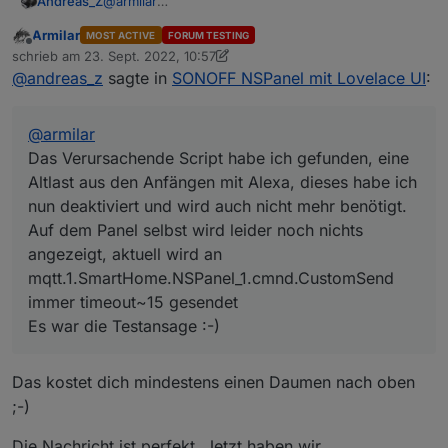
Andreas_Z
@
armilar
Das Verursachende Script habe ich gefunden, eine
Armilar
MOST ACTIVE
FORUM TESTING
Altlast aus den Anfängen mit Alexa, dieses habe ich
Offline
schrieb am
23. Sept. 2022, 10:57
nun deaktiviert und wird auch nicht mehr benötigt.
zuletzt editiert von Armilar
@
andreas_z
sagte in
SONOFF NSPanel mit Lovelace UI
:
Auf dem Panel selbst wird leider noch nichts
angezeigt, aktuell wird an
mqtt.1.SmartHome.NSPanel_1.cmnd.CustomSend
@
armilar
immer timeout~15 gesendet
Es war die Testansage :-)
Das Verursachende Script habe ich gefunden, eine
Altlast aus den Anfängen mit Alexa, dieses habe ich
nun deaktiviert und wird auch nicht mehr benötigt.
Auf dem Panel selbst wird leider noch nichts
angezeigt, aktuell wird an
mqtt.1.SmartHome.NSPanel_1.cmnd.CustomSend
immer timeout~15 gesendet
Es war die Testansage :-)
Das kostet dich mindestens einen Daumen nach oben
;-)
Die Nachricht ist perfekt. Jetzt haben wir