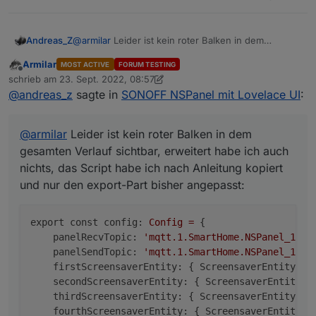
javascript.0	2022-09-23 09:07:43.736	erro
@
armilar
Leider ist kein roter Balken in dem
Andreas_Z
gesamten Verlauf sichtbar, erweitert habe ich auch
Armilar
MOST ACTIVE
FORUM TESTING
nichts, das Script habe ich nach Anleitung kopiert
export const config: Config = {

Offline
schrieb am
23. Sept. 2022, 08:57
und nur den export-Part bisher angepasst:
    panelRecvTopic: 'mqtt.1.SmartHome.NSPan
zuletzt editiert von Armilar
@
andreas_z
sagte in
SONOFF NSPanel mit Lovelace UI
:
    panelSendTopic: 'mqtt.1.SmartHome.NSPan
    firstScreensaverEntity: { ScreensaverEn
    secondScreensaverEntity: { ScreensaverE
@
armilar
Leider ist kein roter Balken in dem
    thirdScreensaverEntity: { ScreensaverEn
    fourthScreensaverEntity: { ScreensaverE
gesamten Verlauf sichtbar, erweitert habe ich auch
    alternativeScreensaverLayout: false,

nichts, das Script habe ich nach Anleitung kopiert
Ich komme nicht über diesen Punkt hinaus. Ich
    autoWeatherColorScreensaverLayout: true,
und nur den export-Part bisher angepasst:
hoffe Ihr habt einen hilfreichen Tip für mich.
    mrIcon1ScreensaverEntity: { Screensaver
System:
    mrIcon2ScreensaverEntity: { Screensaver
javascript.0 v6.0.3
    timeoutScreensaver: 15,

export const config:
Config
=
 {

Node.js v16.17.0
panelRecvTopic:
'mqtt.1.SmartHome.NSPanel_1.te
panelSendTopic:
'mqtt.1.SmartHome.NSPanel_1.cm
firstScreensaverEntity:
 { 
ScreensaverEntity:
"
secondScreensaverEntity:
 { 
ScreensaverEntity:
thirdScreensaverEntity:
 { 
ScreensaverEntity:
"
fourthScreensaverEntity:
 { 
ScreensaverEntity: