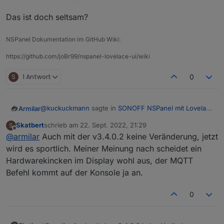
Das ist doch seltsam?
NSPanel Dokumentation im GitHub Wiki:
https://github.com/joBr99/nspanel-lovelace-ui/wiki
S
1 Antwort
0
@
kuckuckmann
sagte in
SONOFF NSPanel mit Lovelace
Armilar
UI
:
Skatbert
schrieb am
22. Sept. 2022, 21:29
S
zuletzt editiert von
Offline
@
armilar
Auch mit der v3.4.0.2 keine Veränderung, jetzt
@
skatbert
Vlt. kannst Du zwei Sachen mal testen, falls noch
wird es sportlich. Meiner Meinung nach scheidet ein
@
Kuckuckmann
: Versuch wäre es wert, wobei das
nicht geschehen:
Hardwarekincken im Display wohl aus, der MQTT
Script nur auf die Events reagiert, die kommen ja
Befehl kommt auf der Konsole ja an.
nicht...
Panel mal ausschalten (Strom weg) und nach
@
Skatbert
: Versuche mal den unteren Teil dieses
ca. einer Minute nochmal einschalten und
Skriptes v3.4.0.2 zu verwenden. Da war noch eine
testen
andere Navi drin. (bPrev/bNext)
https://raw.githubusercontent.com/joBr99/nspanel-
0
im ioBroker das Skript mal stoppen und neu
lovelace-
starten.
ui/5d34598040074653ff4803d8ad415db5fe03618d/ioBr
LG
oker/NsPanelTs.ts