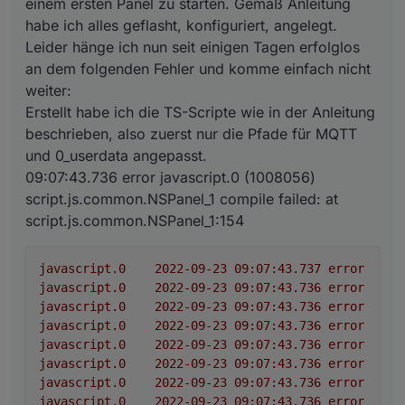
einem ersten Panel zu starten. Gemäß Anleitung
09:07:43.736 error javascript.0 (1008056)
javascript.0	2022-09-23 09:07:43.736	er
habe ich alles geflasht, konfiguriert, angelegt.
script.js.common.NSPanel_1 compile failed: at
javascript.0	2022-09-23 09:07:43.736	err
Leider hänge ich nun seit einigen Tagen erfolglos
script.js.common.NSPanel_1:154
an dem folgenden Fehler und komme einfach nicht
Ich komme nicht über diesen Punkt hinaus. Ich
weiter:
hoffe Ihr habt einen hilfreichen Tip für mich.
System:
Erstellt habe ich die TS-Scripte wie in der Anleitung
javascript.0 v6.0.3
beschrieben, also zuerst nur die Pfade für MQTT
Node.js v16.17.0
und 0_userdata angepasst.
09:07:43.736 error javascript.0 (1008056)
script.js.common.NSPanel_1 compile failed: at
script.js.common.NSPanel_1:154
javascript.0
2022-09-23 09:07:43.737	
error
at
javascript.0
2022-09-23 09:07:43.736	
error
at
javascript.0
2022-09-23 09:07:43.736	
error
at
javascript.0
2022-09-23 09:07:43.736	
error
at
javascript.0
2022-09-23 09:07:43.736	
error
at
javascript.0
2022-09-23 09:07:43.736	
error
at
javascript.0
2022-09-23 09:07:43.736	
error
at
javascript.0
2022-09-23 09:07:43.736	
error
Sy