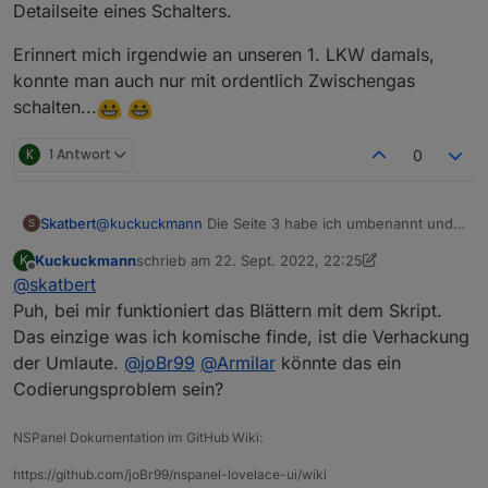
Detailseite eines Schalters.
Erinnert mich irgendwie an unseren 1. LKW damals,
konnte man auch nur mit ordentlich Zwischengas
schalten...
K
1 Antwort
0
@
kuckuckmann
Die Seite 3 habe ich umbenannt und
Skatbert
S
einen noch nicht vorhanden Alias eingebaut damit die
Kuckuckmann
schrieb am
22. Sept. 2022, 22:25
K
Unterscheidung klarer wird.
Achso, das kommt im Video nicht so, das Panel
zuletzt editiert von Kuckuckmann
Offline
@
skatbert
reagiert einwandfrei, blos filmem und Taste treffen
und gleichzeitig den Focus nicht verlieren ist so eine
Hier mein ganzens Script:
Puh, bei mir funktioniert das Blättern mit dem Skript.
Sache
Das einzige was ich komische finde, ist die Verhackung
20220922 Skatbert-Aktuell.txt
der Umlaute.
@
joBr99
@
Armilar
könnte das ein
Codierungsproblem sein?
NSPanel Dokumentation im GitHub Wiki:
https://github.com/joBr99/nspanel-lovelace-ui/wiki