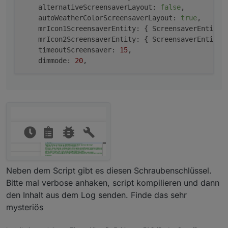
alternativeScreensaverLayout:
false
,

autoWeatherColorScreensaverLayout:
true
,

mrIcon1ScreensaverEntity:
 { 
ScreensaverEntity:
mrIcon2ScreensaverEntity:
 { 
ScreensaverEntity:
timeoutScreensaver:
15
,

dimmode:
20
Neben dem Script gibt es diesen Schraubenschlüssel.
Bitte mal verbose anhaken, script kompilieren und dann
den Inhalt aus dem Log senden. Finde das sehr
mysteriös