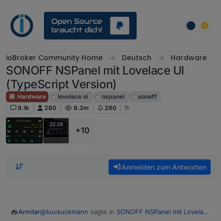
Weiter zum Inhalt
ioBroker Community Home
Deutsch
Hardware
SONOFF NSPanel mit Lovelace UI
(TypeScript Version)
Hardware
lovelace ui
nspanel
sonoff
8.1k
280
8.3m
260
+10
Anmelden zum Antworten
@
kuckuckmann
sagte in
SONOFF NSPanel mit Lovelace
Armilar
UI
: