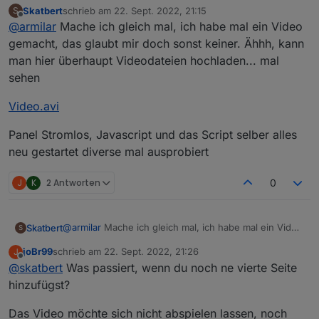
Skatbert
schrieb am
22. Sept. 2022, 21:15
S
zuletzt editiert von
Offline
@
armilar
Mache ich gleich mal, ich habe mal ein Video
@
skatbert
Vlt. kannst Du zwei Sachen mal testen, falls noch
gemacht, das glaubt mir doch sonst keiner. Ähhh, kann
@
Kuckuckmann
: Versuch wäre es wert, wobei das
nicht geschehen:
man hier überhaupt Videodateien hochladen... mal
Script nur auf die Events reagiert, die kommen ja
sehen
nicht...
Panel mal ausschalten (Strom weg) und nach
@
Skatbert
: Versuche mal den unteren Teil dieses
ca. einer Minute nochmal einschalten und
Skriptes v3.4.0.2 zu verwenden. Da war noch eine
testen
andere Navi drin. (bPrev/bNext)
Video.avi
https://raw.githubusercontent.com/joBr99/nspanel-
im ioBroker das Skript mal stoppen und neu
lovelace-
starten.
ui/5d34598040074653ff4803d8ad415db5fe03618d/ioBr
Panel Stromlos, Javascript und das Script selber alles
LG
oker/NsPanelTs.ts
neu gestartet diverse mal ausprobiert
@
Armilar
das kann nicht ggf. mit den Korrekturen
J
K
2 Antworten
0
neulich zusammenhängen? Vlt. könnte er mal auf
V3.4.0.1 zurückrollen?
@
armilar
Mache ich gleich mal, ich habe mal ein Video
Skatbert
S
gemacht, das glaubt mir doch sonst keiner. Ähhh,
joBr99
schrieb am
22. Sept. 2022, 21:26
J
kann man hier überhaupt Videodateien hochladen...
Video.avi
zuletzt editiert von
Offline
@
skatbert
Was passiert, wenn du noch ne vierte Seite
mal sehen
Panel Stromlos, Javascript und das Script selber alles
hinzufügst?
neu gestartet diverse mal ausprobiert
Das Video möchte sich nicht abspielen lassen, noch