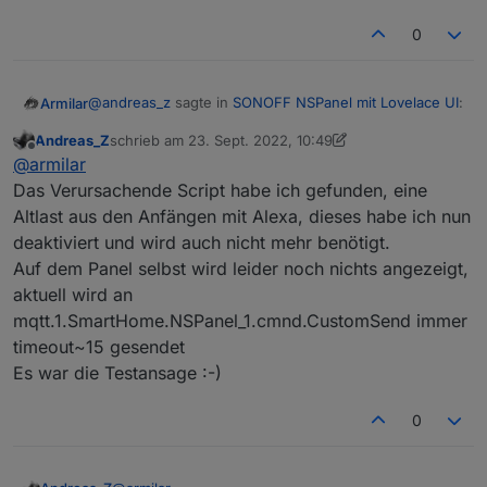
0
@
andreas_z
sagte in
SONOFF NSPanel mit Lovelace UI
:
Armilar
Andreas_Z
schrieb am
23. Sept. 2022, 10:49
zuletzt editiert von Andreas_Z
Offline
@
armilar
@
armilar
javascript.0 v6.0.3
Das Verursachende Script habe ich gefunden, eine
Siehe Erweiterung (Nachtrag) und wenn du diesen
Node.js v16.17.0
Altlast aus den Anfängen mit Alexa, dieses habe ich nun
ominösen Funktionsaufruf gefunden hast, dann
deaktiviert und wird auch nicht mehr benötigt.
entweder "async" vor die function oder "await"
Beschreibe "auf halber Strecke fing das nspanel.ts
rausnehmen
Script dann plötzlich an zu laufen". Funktioniert das
Auf dem Panel selbst wird leider noch nichts angezeigt,
Panel nun oder nicht?
Wenn ich tippen müsste, dann würde ich sagen: "sehe
aktuell wird an
mal in das andere Script "testansage" im global-
mqtt.1.SmartHome.NSPanel_1.cmnd.CustomSend immer
Verzeichnis, ob das diese Funktion hat."
timeout~15 gesendet
Es war die Testansage :-)
0