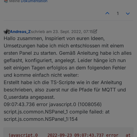
📚 Meine
Dokumentation
1
Andreas_Z
schrieb am
23. Sept. 2022, 07:15
zuletzt editiert von Andreas_Z
Offline
Hallo zusammen, Inspiriert von euren Ideen,
Umsetzungen habe ich mich entschlossen mit einem
ersten Panel zu starten. Gemäß Anleitung habe ich alles
geflasht, konfiguriert, angelegt. Leider hänge ich nun
seit einigen Tagen erfolglos an dem folgenden Fehler
und komme einfach nicht weiter:
Erstellt habe ich die TS-Scripte wie in der Anleitung
beschrieben, also zuerst nur die Pfade für MQTT und
0_userdata angepasst.
09:07:43.736 error javascript.0 (1008056)
script.js.common.NSPanel_1 compile failed: at
script.js.common.NSPanel_1:154
javascript.0
2022-09-23 09:07:43.737	
error
at
p