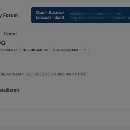
y Forum
Tester
po
entatoren
385.9k
aufrufe
106
beobachtet
 Die Adressen 192.168.30.20-24 sind meine P100.
tallieren
n. 2026, 17:51