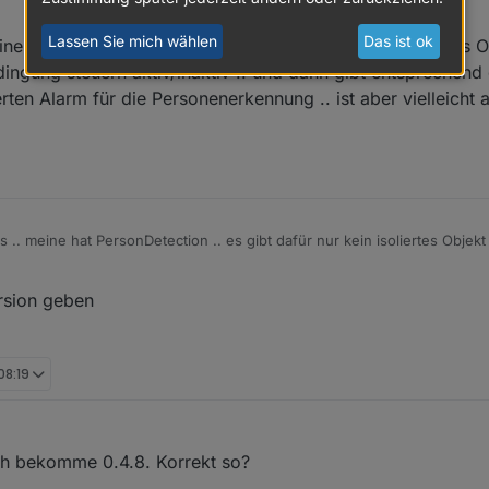
Lassen Sie mich wählen
Das ist ok
ne hat PersonDetection .. es gibt dafür nur kein isoliertes 
ingung steuern aktiv/inaktiv .. und dann gibt entsprechend
rten Alarm für die Personenerkennung .. ist aber vielleicht 
 .. meine hat PersonDetection .. es gibt dafür nur kein isoliertes Objekt
ngung steuern aktiv/inaktiv .. und dann gibt entsprechend dieser Bedi
 Alarm für die Personenerkennung .. ist aber vielleicht auch gar nicht 
ersion geben
08:19
ich bekomme 0.4.8. Korrekt so?