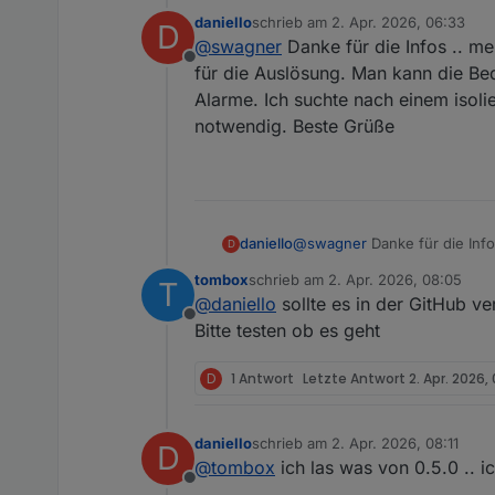
daniello
schrieb am
2. Apr. 2026, 06:33
D
zuletzt editiert von
@
swagner
Danke für die Infos .. mei
Offline
für die Auslösung. Man kann die Bed
Alarme. Ich suchte nach einem isolie
notwendig. Beste Grüße
daniello
@
swagner
Danke für die Infos
D
Auslösung. Man kann die Bedi
tombox
schrieb am
2. Apr. 2026, 08:05
T
suchte nach einem isolierten
zuletzt editiert von
@
daniello
sollte es in der GitHub v
Offline
Bitte testen ob es geht
D
1 Antwort
Letzte Antwort
2. Apr. 2026, 
daniello
schrieb am
2. Apr. 2026, 08:11
D
zuletzt editiert von
@
tombox
ich las was von 0.5.0 .. 
Offline