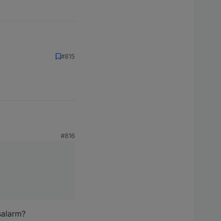
#815
#816
salarm?