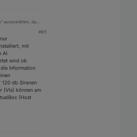
ns" auszuwählen, da
#811
 nur
talliert, mit
e AI
rtet wird ob
die Information
einen
r 120 db Sirenen
r (Vis) können am
tualBox (Host