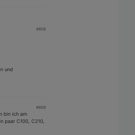
0","name":"AxiosError","stack":"AxiosError: Request fail
#808
ode 400

ash. Please check if the mail and password are correct
en und
0","name":"AxiosError","stack":"AxiosError: Request fail
ode 400

#809
en bin ich am
ash. Please check if the mail and password are correct
in paar C100, C210,