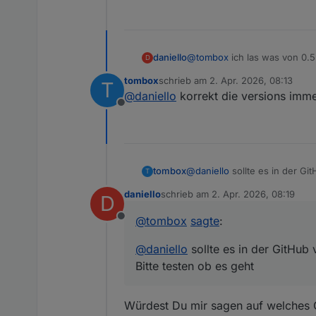
daniello
@
tombox
ich las was von 0.5
D
tombox
schrieb am
2. Apr. 2026, 08:13
T
zuletzt editiert von
@
daniello
korrekt die versions immer
Offline
tombox
@
daniello
sollte es in der Gi
T
Bitte testen ob es geht
daniello
schrieb am
2. Apr. 2026, 08:19
D
zuletzt editiert von
@
tombox
sagte
:
Offline
@
daniello
sollte es in der GitHub
Bitte testen ob es geht
Würdest Du mir sagen auf welches O