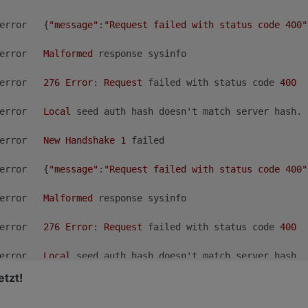
	error	{
"message"
:
"Request failed with status code 400"
	error	
Malformed
 response sysinfo

	error	
276
Error
: 
Request
 failed with status code 
400
	error	
Local
 seed auth hash doesn't match server hash. 
	error	
New
Handshake
1
 failed

	error	{
"message"
:
"Request failed with status code 400"
	error	
Malformed
 response sysinfo

	error	
276
Error
: 
Request
 failed with status code 
400
	error	
Local
 seed auth hash doesn't match server hash. 
tzt!
	error	
New
Handshake
1
 failed
