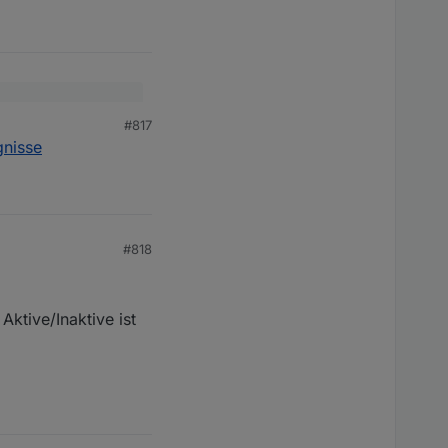
#817
rm?
gnisse
#818
ktive/Inaktive ist