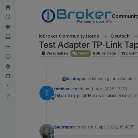
Weiter zum Inhalt
Communit
ioBroker Community Home
Deutsch
Test Adapter TP-Link Ta
Verschoben
Tester
868
beiträge
122
komm
bautrupp
das ist vom github Adapter.
tombox
schrieb am
1. Apr. 2026, 15:38
T
zuletzt editiert von
@
bautrupp
GitHub version erneut ins
Offline
bautrupp
schrieb am
1. Apr. 2026, 15:48
zuletzt editiert von Homoran
4. Ja