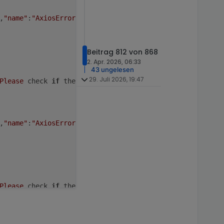
,
"name"
:
"AxiosError"
,
"stack"
:
"AxiosError: Request failed
Beitrag 812 von 868
2. Apr. 2026, 06:33
43 ungelesen
29. Juli 2026, 19:47
Please
 check 
if
 the mail and password are correct. 
And
E
,
"name"
:
"AxiosError"
,
"stack"
:
"AxiosError: Request failed
Please
 check 
if
 the mail and password are correct. 
And
E