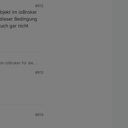
#812
Objekt im ioBroker
 dieser Bedingung
auch gar nicht
 im ioBroker für die
ngung Alarme. Ich
#813
notwendig. Beste Grüße
#814