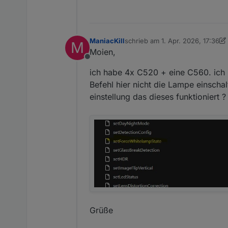
ManiacKill
schrieb am
1. Apr. 2026, 17:36
M
zuletzt editiert von ManiacKill
4. 
Moien,
Offline
ich habe 4x C520 + eine C560. ich k
Befehl hier nicht die Lampe einsch
einstellung das dieses funktioniert ?
Grüße