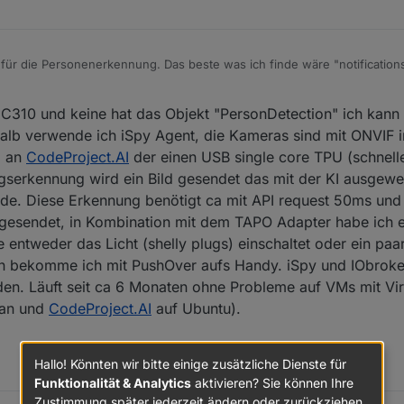
für die Personenerkennung. Das beste was ich finde wäre "notificatio
nung gesendet werden .. gibt es was Konkreteres?
C310 und keine hat das Objekt "PersonDetection" ich kann
b verwende ich iSpy Agent, die Kameras sind mit ONVIF ins
m an
CodeProject.AI
der einen USB single core TPU (schnell
serkennung wird ein Bild gesendet das mit der KI ausgewe
de. Diese Erkennung benötigt ca mit API request 50ms und 
 gesendet, in Kombination mit dem TAPO Adapter habe ich 
entweder das Licht (shelly plugs) einschaltet oder ein paa
en bekomme ich mit PushOver aufs Handy. iSpy und IObroke
n. Läuft seit ca 6 Monaten ohne Probleme auf VMs mit Vir
ian und
CodeProject.AI
auf Ubuntu).
Hallo! Könnten wir bitte einige zusätzliche Dienste für
Funktionalität & Analytics
aktivieren? Sie können Ihre
Zustimmung später jederzeit ändern oder zurückziehen.