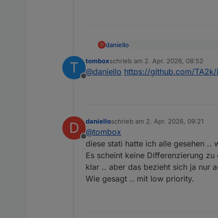
daniello
D
@
tombox
sagte
:
tombox
schrieb am
2. Apr. 2026, 08:52
T
zuletzt editiert von
Würdest Du mir sagen auf we
@
daniello
sollte es in der
@
daniello
https://github.com/TA2k
Bitte testen ob es geht
Offline
daniello
schrieb am
2. Apr. 2026, 09:21
D
zuletzt editiert von
@
tombox
Offline
diese stati hatte ich alle gesehen ..
Es scheint keine Differenzierung z
klar .. aber das bezieht sich ja nur a
Wie gesagt .. mit low priority.