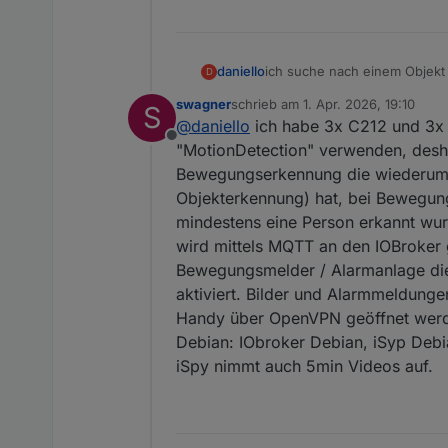
daniello
ich suche nach einem Objekt 
D
diese nur bei Personenerken
swagner
schrieb am
1. Apr. 2026, 19:10
S
zuletzt editiert von
@
daniello
ich habe 3x C212 und 3x 
Offline
"MotionDetection" verwenden, deshal
Bewegungserkennung die wiederu
Objekterkennung) hat, bei Bewegung
mindestens eine Person erkannt wur
wird mittels MQTT an den IOBroker
Bewegungsmelder / Alarmanlage die 
aktiviert. Bilder und Alarmmeldung
Handy über OpenVPN geöffnet werde
Debian: IObroker Debian, iSyp Deb
iSpy nimmt auch 5min Videos auf.