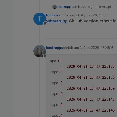
2026
-
04
-
01
17
:
12
:
20.687
bautrupp
das ist vom github Adapter.
tombox
schrieb am
1. Apr. 2026, 15:38
T
zuletzt editiert von
@
bautrupp
GitHub version erneut ins
Offline
bautrupp
schrieb am
1. Apr. 2026, 15:48
zuletzt editiert von Homoran
4. Ja
Offline
apo.
0
2026
-
04
-
01
17
:
47
:
22.173
tapo.
0
2026
-
04
-
01
17
:
47
:
22.173
tapo.
0
2026
-
04
-
01
17
:
47
:
22.159
tapo.
0
2026
-
04
-
01
17
:
47
:
22.146
tapo.
0
2026
-
04
-
01
17
:
47
:
22.146
tapo.
0