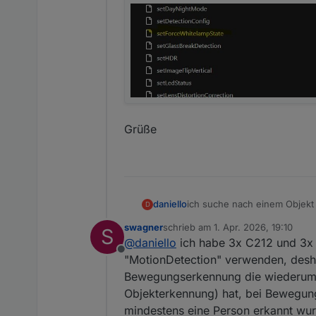
Grüße
daniello
ich suche nach einem Objekt 
D
diese nur bei Personenerken
swagner
schrieb am
1. Apr. 2026, 19:10
S
zuletzt editiert von
@
daniello
ich habe 3x C212 und 3x 
Offline
"MotionDetection" verwenden, deshal
Bewegungserkennung die wiederu
Objekterkennung) hat, bei Bewegung
mindestens eine Person erkannt wur