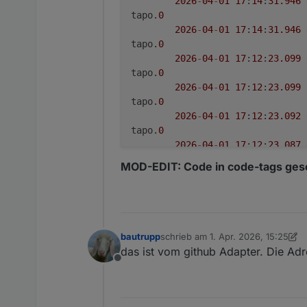
2026
-
04
-
01
17
:
14
:
31.946
tapo.
0
2026
-
04
-
01
17
:
14
:
31.946
tapo.
0
2026
-
04
-
01
17
:
12
:
23.099
tapo.
0
2026
-
04
-
01
17
:
12
:
23.099
tapo.
0
2026
-
04
-
01
17
:
12
:
23.092
tapo.
0
2026
-
04
-
01
17
:
12
:
23.087
tapo.
0
MOD-EDIT: Code in code-tags gese
2026
-
04
-
01
17
:
12
:
23.087
tapo.
0
2026
-
04
-
01
17
:
12
:
20.706
tapo.
0
2026
-
04
-
01
17
:
12
:
20.706
bautrupp
schrieb am
1. Apr. 2026, 15:25
zuletzt editiert von bautrupp
4. Ja
tapo.
0
das ist vom github Adapter. Die Ad
2026
-
04
-
01
17
:
12
:
20.695
Offline
tapo.
0
2026
-
04
-
01
17
:
12
:
20.688
tapo.
0