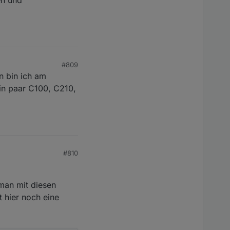
0","name":"AxiosError","stack":"AxiosError: Request fail
ode 400

#809
en bin ich am
ash. Please check if the mail and password are correct
in paar C100, C210,
#810
 man mit diesen
 hier noch eine