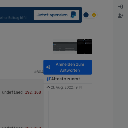
Anmelden zum
Antworten
#804
Älteste zuerst
21. Aug. 2022, 19:14
 undefined 
192.168
.
30.23