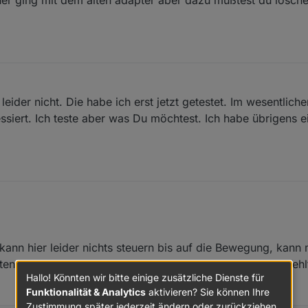
2.146	error	New Handshake 1 failed

497	error	{"message":"Request failed with status code 40
9.496	error	Malformed response sysinfo

9.486	error	276 Error: Request failed with status c
eider nicht. Die habe ich erst jetzt getestet. Im wesentlich
.477	error	Local seed auth hash doesn't match server h
siert. Ich teste aber was Du möchtest. Ich habe übrigens e
9.476	error	New Handshake 1 failed

Jan. 2026, 19:38
ann hier leider nichts steuern bis auf die Bewegung, kann
alten ? Auch Bewegungen bekomme ich nicht angezeigt. Fehlt
Hallo! Könnten wir bitte einige zusätzliche Dienste für
Funktionalität & Analytics
aktivieren? Sie können Ihre
Zustimmung später jederzeit ändern oder zurückziehen.