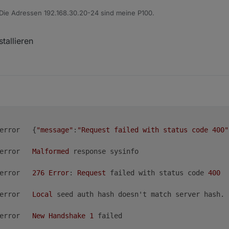
	error	
New
Handshake
1
 Die Adressen 192.168.30.20-24 sind meine P100.
tallieren
n. 2026, 17:51
	error	{
"message"
:
"Request failed with status code 400"
	error	
Malformed
 response sysinfo

	error	
276
Error
: 
Request
 failed with status code 
400
	error	
Local
 seed auth hash doesn't match server hash. 
	error	
New
Handshake
1
 failed
