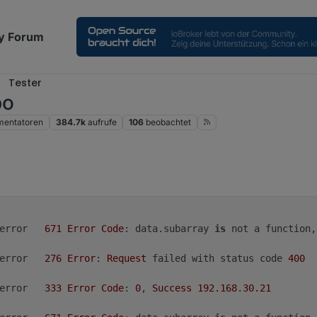
y Forum
Tester
po
entatoren
384.7k
aufrufe
106
beobachtet
n. 2026, 17:50
	error	
671
Error
Code
: data.subarray 
is
 not a function,
	error	
276
Error
: 
Request
 failed with status code 
400
	error	
333
Error
Code
: 
0
, 
Success
192.168
.
30.21