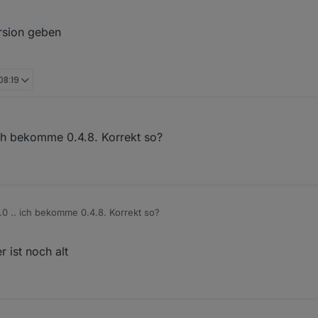
ngung steuern aktiv/inaktiv .. und dann gibt entsprechend dieser Bedi
 Alarm für die Personenerkennung .. ist aber vielleicht auch gar nicht 
ersion geben
08:19
ich bekomme 0.4.8. Korrekt so?
.0 .. ich bekomme 0.4.8. Korrekt so?
 ist noch alt