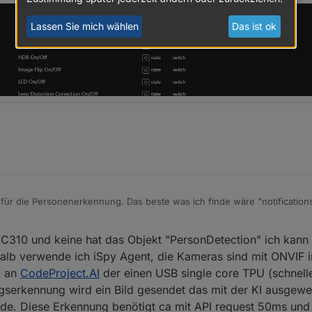
Lassen Sie mich wählen
Das ist ok
für die Personenerkennung. Das beste was ich finde wäre "notificatio
nung gesendet werden .. gibt es was Konkreteres?
C310 und keine hat das Objekt "PersonDetection" ich kann
b verwende ich iSpy Agent, die Kameras sind mit ONVIF ins
m an
CodeProject.AI
der einen USB single core TPU (schnell
serkennung wird ein Bild gesendet das mit der KI ausgewe
de. Diese Erkennung benötigt ca mit API request 50ms und 