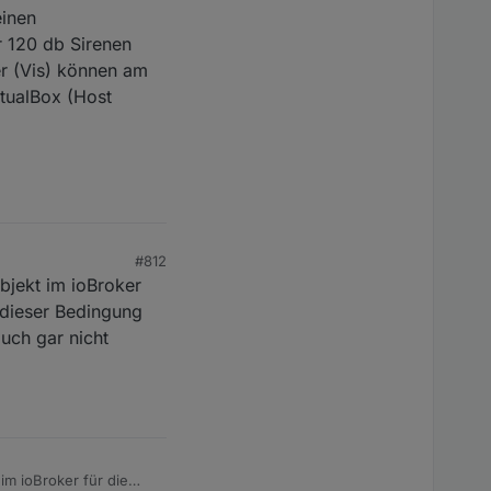
einen
r 120 db Sirenen
r (Vis) können am
tualBox (Host
#812
Objekt im ioBroker
 dieser Bedingung
auch gar nicht
 im ioBroker für die