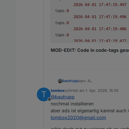
2026
-
04
-
01
17
:
47
:
19.497
tapo.
0
2026
-
04
-
01
17
:
47
:
19.496
tapo.
0
2026
-
04
-
01
17
:
47
:
19.486
tapo.
0
2026
-
04
-
01
17
:
47
:
19.477
tapo.
0
MOD-EDIT: Code in code-tags gese
2026
-
04
-
01
17
:
47
:
19.476
tapo.
0
2026
-
04
-
01
17
:
46
:
21.978
bautrupp
apo.0

	2026-04-01 17:47:22.
tombox
schrieb am
1. Apr. 2026, 15:55
MOD-EDIT: Code in code-ta
T
tapo.0

zuletzt editiert von
@
bautrupp
	2026-04-01 17:47:2
Offline
tapo.0

nochmal installieren
	2026-04-01 17:47:2
aber ads ist eigenartig kannst auch 
tapo.0

tombox2020@gmail.com
	2026-04-01 17:47:22
tapo.0

wäre doch gut zu wissen ob es vorh