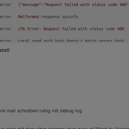
	error	{
"message"
:
"Request failed with status code 400"
	error	
Malformed
 response sysinfo

	error	
276
Error
: 
Request
 failed with status code 
400
	error	
Local
 seed auth hash doesn't match server hash. 
tzt!
	error	
New
Handshake
1
 failed

	error	
Please
set
 username and password 
in
173	error	{"message":"Request failed with status code 40
gs gesetzt!
2.173	error	Malformed response sysinfo

2.159	error	276 Error: Request failed with status c
via mail schreiben ruhig mit debug log
.146	error	Local seed auth hash doesn't match server h
er ging mit dem alten adapter aber dazu müßtest du lösch