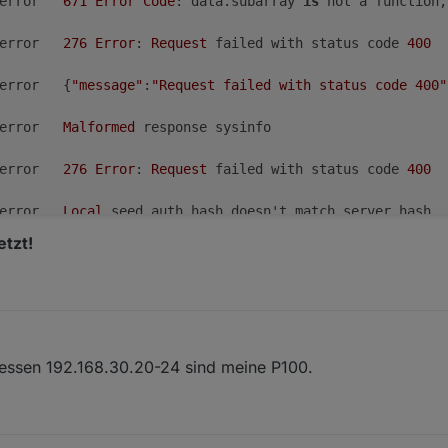
	error	
671
Error
Code
: data.subarray 
is
 not a function,
	error	
276
Error
: 
Request
 failed with status code 
400
	error	{
"message"
:
"Request failed with status code 400"
	error	
Malformed
 response sysinfo

	error	
276
Error
: 
Request
 failed with status code 
400
	error	
Local
 seed auth hash doesn't match server hash. 
tzt!
	error	
New
Handshake
1
 failed

	error	{
"message"
:
"Request failed with status code 400"
	error	
Malformed
 response sysinfo

n. 2026, 17:26
ressen 192.168.30.20-24 sind meine P100.
	error	
276
Error
: 
Request
 failed with status code 
400
	error	
Local
 seed auth hash doesn't match server hash. 