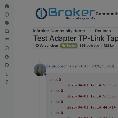
Weiter zum Inhalt
Communit
ioBroker Community Home
Deutsch
Test Adapter TP-Link Ta
Verschoben
Tester
868
beiträge
122
komm
bautrupp
schrieb am
1. Apr. 2026, 15:24
zuletzt editiert von Homoran
4. Ja
Offline
apo.
0
2026
-
04
-
01
17
:
14
:
53.506
tapo.
0
2026
-
04
-
01
17
:
14
:
53.505
tapo.
0
2026
-
04
-
01
17
:
14
:
44.414
tapo.
0