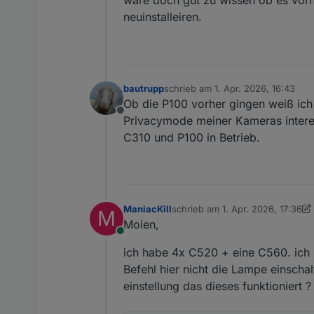
	2026-04-01 17:47:2
neuinstalleiren.
tapo.0

	2026-04-01 17:47:19.
tapo.0

	2026-04-01 17:47:1
tapo.0

	2026-04-01 17:47:1
bautrupp
schrieb am
1. Apr. 2026, 16:43
zuletzt editiert von
tapo.0

Ob die P100 vorher gingen weiß ich l
	2026-04-01 17:47:19
Offline
Privacymode meiner Kameras interes
tapo.0

C310 und P100 in Betrieb.
	2026-04-01 17:47:1
tapo.0

ManiacKill
schrieb am
1. Apr. 2026, 17:36
M
zuletzt editiert von ManiacKill
4. 
Moien,
Online
ich habe 4x C520 + eine C560. ich k
Befehl hier nicht die Lampe einsch
einstellung das dieses funktioniert ?