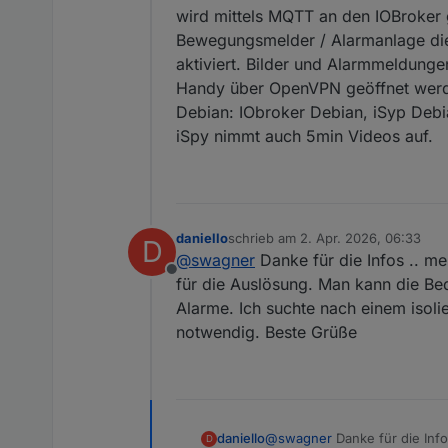
wird mittels MQTT an den IOBroker
Bewegungsmelder / Alarmanlage die 
aktiviert. Bilder und Alarmmeldung
Handy über OpenVPN geöffnet werde
Debian: IObroker Debian, iSyp Deb
iSpy nimmt auch 5min Videos auf.
daniello
schrieb am
2. Apr. 2026, 06:33
D
zuletzt editiert von
@
swagner
Danke für die Infos .. mei
Offline
für die Auslösung. Man kann die Bed
Alarme. Ich suchte nach einem isolie
notwendig. Beste Grüße
daniello
@
swagner
Danke für die Infos
D