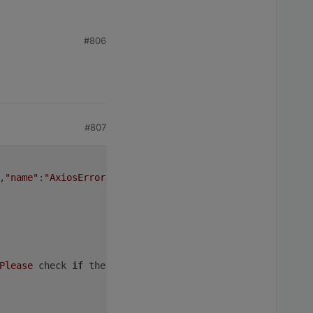
#806
#807
,
"name"
:
"AxiosError"
,
"stack"
:
"AxiosError: Request failed
Please
 check 
if
 the mail and password are correct. 
And
E