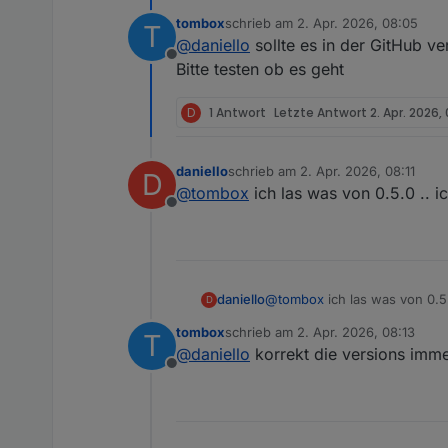
Auslösung. Man kann die Bedi
tombox
schrieb am
2. Apr. 2026, 08:05
T
suchte nach einem isolierten
zuletzt editiert von
@
daniello
sollte es in der GitHub v
Offline
Bitte testen ob es geht
D
1 Antwort
Letzte Antwort
2. Apr. 2026, 
daniello
schrieb am
2. Apr. 2026, 08:11
D
zuletzt editiert von
@
tombox
ich las was von 0.5.0 .. 
Offline
daniello
@
tombox
ich las was von 0.5
D
tombox
schrieb am
2. Apr. 2026, 08:13
T
zuletzt editiert von
@
daniello
korrekt die versions immer
Offline