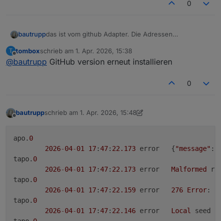
0
tapo.
0
2026
-
04
-
01
17
:
12
:
20.687
	error	
New
Handshak
bautrupp
das ist vom github Adapter. Die Adressen
192.168.30.20-24 sind meine P100.
tombox
schrieb am
1. Apr. 2026, 15:38
T
zuletzt editiert von
Offline
@
bautrupp
GitHub version erneut installieren
0
bautrupp
schrieb am
1. Apr. 2026, 15:48
zuletzt editiert von Homoran
4. Jan. 2026, 17:51
Offline
apo.
0
2026
-
04
-
01
17
:
47
:
22.173
	error	{
"message"
:
"
tapo.
0
2026
-
04
-
01
17
:
47
:
22.173
	error	
Malformed
 re
tapo.
0
2026
-
04
-
01
17
:
47
:
22.159
	error	
276
Error
: 
R
tapo.
0
2026
-
04
-
01
17
:
47
:
22.146
	error	
Local
 seed a
tapo.
0