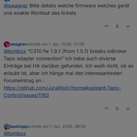
zuletzt editiert von
Offline
@
swagner
Bitte details welche firmware welches gerät
durch eine neue Funktion in der Firmware erzeugt,
Kamera und/oder die Verschlüsselung geändert und
aber eine Anpassung des TP-Link Tapo Adapters ist
dadurch entsteht dieses Problem.
Ein Downgrade mit Hilfe einer SD Karte die zum
und exakte Wortlaut des tickets
nötig um dieses Problem zu beheben.
booten verwendet wird funktioniert auch nicht.
Also warten ob es ein update gibt.
0
swagner
schrieb am
1. Apr. 2026, 07:05
S
zuletzt editiert von
Offline
@
tombox
"C310 fw 1.9.1 (from 1.5.1) breaks ioBroker
Tapo adapter connection" Ich habe auch diverse
Einträge bei HA darüber gefunden. Ich weiß nicht, ob es
erlaubt ist, aber ich hänge mal den interessantesten
Forumeintrag an :
https://github.com/JurajNyiri/HomeAssistant-Tapo-
Control/issues/1183
0
bautrupp
schrieb am
1. Apr. 2026, 08:30
zuletzt editiert von
Offline
@
tombox