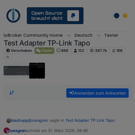
Weiter zum Inhalt
ioBroker Community Home
Deutsch
Tester
Test Adapter TP-Link Tapo
Verschoben
Tester
868
122
387.7k
106
Anmelden zum Antworten
@
swagner
sagte in
Test Adapter TP-Link Tapo
:
bautrupp
swagner
schrieb am
31. März 2026, 08:48
S
zuletzt editiert von
Offline