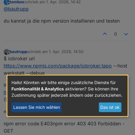
tombox
schrieb am
1. Apr. 2026, 14:42
T
kann aber nicht sagen, ob es in der vorherigen
zuletzt editiert von
Offline
@
bautrupp
Version ging.
du kannst ja die npm version installieren und testen
0
bautrupp
schrieb am
1. Apr. 2026, 14:50
zuletzt editiert von
Offline
$ iobroker url
https://www.npmjs.com/package/iobroker.tapo
--host
werkstatt --debug
Hallo! Könnten wir bitte einige zusätzliche Dienste für
Installing
Funktionalität & Analytics
aktivieren? Sie können Ihre
https://www.npmjs.com/package/iobroker.tapo
...
Zustimmung später jederzeit ändern oder zurückziehen.
(System call)
Lassen Sie mich wählen
Das ist ok
npm error code E403
npm error code E403npm error 403 403 Forbidden -
GET