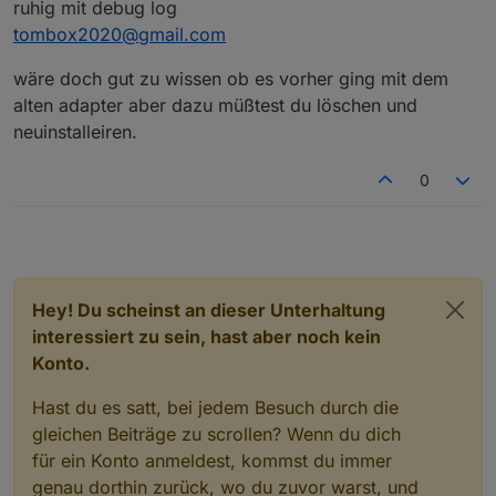
ruhig mit debug log
	2026-04-01 17:47:22.146	error	Local seed 
tombox2020@gmail.com
tapo.0

	2026-04-01 17:47:22.146	error	New Han
wäre doch gut zu wissen ob es vorher ging mit dem
tapo.0

	2026-04-01 17:47:19.497	error	{"message":"R
alten adapter aber dazu müßtest du löschen und
tapo.0

neuinstalleiren.
	2026-04-01 17:47:19.496	error	Malform
tapo.0

0
	2026-04-01 17:47:19.486	error	276 Error
tapo.0

	2026-04-01 17:47:19.477	error	Local seed 
tapo.0

	2026-04-01 17:47:19.476	error	New Han
tapo.0

Hey! Du scheinst an dieser Unterhaltung
interessiert zu sein, hast aber noch kein
Konto.
Hast du es satt, bei jedem Besuch durch die
gleichen Beiträge zu scrollen? Wenn du dich
für ein Konto anmeldest, kommst du immer
genau dorthin zurück, wo du zuvor warst, und