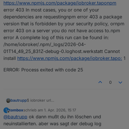
https://www.npmjs.com/package/iobroker.taponpm
error 403 In most cases, you or one of your
dependencies are requestingnpm error 403 a package
version that is forbidden by your security policy, ornpm
error 403 on a server you do not have access to.npm
error A complete log of this run can be found in:
/home/iobroker/.npm/_logs/2026-04-
01T14_49_25_831Z-debug-0.loghost.werkstatt Cannot
install
https://www.npmjs.com/package/iobroker.tapo:
1
ERROR: Process exited with code 25
0
$ iobroker url
bautrupp
https://www.npmjs.com/package/iobroker.tapo
--
tombox
schrieb am
1. Apr. 2026, 15:17
T
host werkstatt --debug
Installing
zuletzt editiert von
Offline
@
bautrupp
ok dann mußt du ihn löschen und
https://www.npmjs.com/package/iobroker.tapo
...
(System call)
npm error code E403
neuinstallierten. aber was sagt der debug log