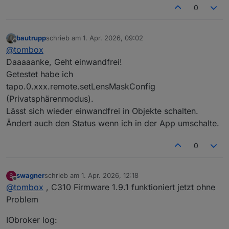
0
bautrupp
schrieb am
1. Apr. 2026, 09:02
zuletzt editiert von
Offline
@
tombox
Daaaaanke, Geht einwandfrei!
Getestet habe ich
tapo.0.xxx.remote.setLensMaskConfig
(Privatsphärenmodus).
Lässt sich wieder einwandfrei in Objekte schalten.
Ändert auch den Status wenn ich in der App umschalte.
0
swagner
schrieb am
1. Apr. 2026, 12:18
S
zuletzt editiert von
Offline
@
tombox
, C310 Firmware 1.9.1 funktioniert jetzt ohne
Problem
IObroker log: