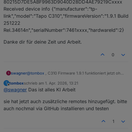
80215D7DE5ABF9963D9040D28DD4AE79219Cxxxx
Received device info {"manufacturer":"tp-
link","model":"Tapo C310","firmwareVersion":"1.9.1 Build
251222
Rel.34614n","serialNumber":7461xxxx,"hardwareId":2}
Danke dir für deine Zeit und Arbeit.
0
@
tombox
, C310 Firmware 1.9.1 funktioniert jetzt ohne
swagner
S
Problem
tombox
schrieb am
1. Apr. 2026, 13:21
T
IObroker log:
zuletzt editiert von
Offline
@
swagner
Das ist alles KI Arbeit
80215D7DE5ABF9963D9040D28DD4AE79219Cxxxx
Received device info {"manufacturer":"tp-
Danke dir für deine Zeit und Arbeit.
sie hat jetzt auch zusätzliche remotes hinzugefügt. bitte
link","model":"Tapo C310","firmwareVersion":"1.9.1
Build 251222
auch nochmal via GitHub installieren und testen
Rel.34614n","serialNumber":7461xxxx,"hardwareId":2}
1