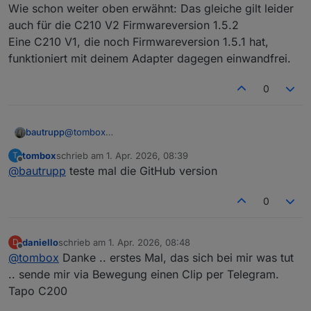
Wie schon weiter oben erwähnt: Das gleiche gilt leider
auch für die C210 V2 Firmwareversion 1.5.2
Eine C210 V1, die noch Firmwareversion 1.5.1 hat,
funktioniert mit deinem Adapter dagegen einwandfrei.
0
bautrupp
@
tombox
Wie schon weiter oben erwähnt: Das gleiche gilt
tombox
schrieb am
1. Apr. 2026, 08:39
T
leider auch für die C210 V2 Firmwareversion 1.5.2
zuletzt editiert von
Offline
@
bautrupp
teste mal die GitHub version
Eine C210 V1, die noch Firmwareversion 1.5.1 hat,
funktioniert mit deinem Adapter dagegen
einwandfrei.
0
daniello
schrieb am
1. Apr. 2026, 08:48
D
zuletzt editiert von
Offline
@
tombox
Danke .. erstes Mal, das sich bei mir was tut
.. sende mir via Bewegung einen Clip per Telegram.
Tapo C200