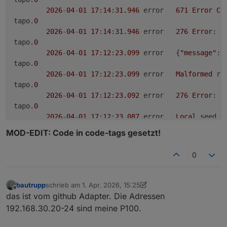
2026
-
04
-
01
17
:
14
:
31.946
	error	
671
Error
Co
tapo.
0
2026
-
04
-
01
17
:
14
:
31.946
	error	
276
Error
: 
R
tapo.
0
2026
-
04
-
01
17
:
12
:
23.099
	error	{
"message"
:
"
tapo.
0
2026
-
04
-
01
17
:
12
:
23.099
	error	
Malformed
 re
tapo.
0
2026
-
04
-
01
17
:
12
:
23.092
	error	
276
Error
: 
R
tapo.
0
2026
-
04
-
01
17
:
12
:
23.087
	error	
Local
 seed a
tapo.
0
MOD-EDIT: Code in code-tags gesetzt!
2026
-
04
-
01
17
:
12
:
23.087
	error	
New
Handshak
tapo.
0
0
2026
-
04
-
01
17
:
12
:
20.706
	error	{
"message"
:
"
tapo.
0
2026
-
04
-
01
17
:
12
:
20.706
	error	
Malformed
 re
bautrupp
schrieb am
1. Apr. 2026, 15:25
zuletzt editiert von bautrupp
4. Jan. 2026, 17:26
tapo.
0
Offline
das ist vom github Adapter. Die Adressen
2026
-
04
-
01
17
:
12
:
20.695
	error	
276
Error
: 
R
192.168.30.20-24 sind meine P100.
tapo.
0
2026
-
04
-
01
17
:
12
:
20.688
	error	
Local
 seed a