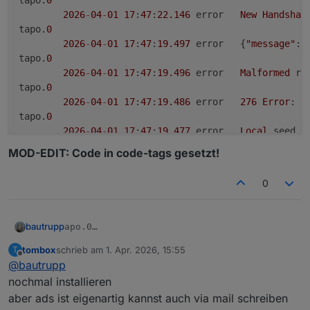
2026
-
04
-
01
17
:
47
:
22.146
	error	
New
Handshak
tapo.
0
2026
-
04
-
01
17
:
47
:
19.497
	error	{
"message"
:
"
tapo.
0
2026
-
04
-
01
17
:
47
:
19.496
	error	
Malformed
 re
tapo.
0
2026
-
04
-
01
17
:
47
:
19.486
	error	
276
Error
: 
R
tapo.
0
2026
-
04
-
01
17
:
47
:
19.477
	error	
Local
 seed a
tapo.
0
MOD-EDIT: Code in code-tags gesetzt!
2026
-
04
-
01
17
:
47
:
19.476
	error	
New
Handshak
tapo.
0
0
2026
-
04
-
01
17
:
46
:
21.978
	error	
Please
set
 u
bautrupp
apo.0

	2026-04-01 17:47:22.173	error	{"message":"R
tombox
schrieb am
1. Apr. 2026, 15:55
T
MOD-EDIT: Code in code-tags gesetzt!
tapo.0

zuletzt editiert von
Offline
@
bautrupp
	2026-04-01 17:47:22.173	error	Malform
tapo.0

nochmal installieren
	2026-04-01 17:47:22.159	error	276 Error
aber ads ist eigenartig kannst auch via mail schreiben
tapo.0
