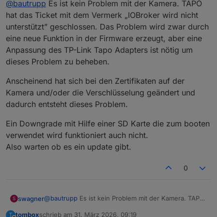
@
bautrupp
Es ist kein Problem mit der Kamera. TAPO
!! ACHTUNG !! bei der C310 V2 kein update der
Firmware von 1.5.1 auf 1.9.1 machen, danach
hat das Ticket mit dem Vermerk „IOBroker wird nicht
Das gleiche gilt leider auch für die C210 V2
wird die Kamera beim init device gefunden und
unterstützt” geschlossen. Das Problem wird zwar durch
Firmwareversion 1.5.2
auch das Initialized funktioniet aber danach beim
eine neue Funktion in der Firmware erzeugt, aber eine
Hier kommt auch nur noch: "Get camera Status
Start first Update kommt immer die Meldung
failed"
"Get camera Status failed" und "No stok found
Anpassung des TP-Link Tapo Adapters ist nötig um
for: xxxxx", ich habe eine baugleiche C310 V2
dieses Problem zu beheben.
die funktioniert ohne Probleme mit 1.5.1.
Anscheinend hat sich bei den Zertifikaten auf der
1.9.1 Build 251222 Rel.34614n -> die ist hat
Kamera und/oder die Verschlüsselung geändert und
irgend ein neues "feature"
1.5.1 Build 251011 Rel.56776n -> funktioniert
dadurch entsteht dieses Problem.
ohne Probleme
Ein Downgrade mit Hilfe einer SD Karte die zum booten
ich habe die Kamera aus der App gelöscht und
verwendet wird funktioniert auch nicht.
neu hinzugefügt, das hilft nichts ich habe auch
Also warten ob es ein update gibt.
die IOBroker den Adapter gelöscht und neu
installiert, ohne Erfolg.
0
tapo version 0.4.8+615315d
ich werde ein support ticket bei tapo öffnen ....
@
bautrupp
Es ist kein Problem mit der Kamera. TAPO
swagner
S
hat das Ticket mit dem Vermerk „IOBroker wird nicht
tombox
schrieb am
31. März 2026, 09:19
T
unterstützt” geschlossen. Das Problem wird zwar
Anscheinend hat sich bei den Zertifikaten auf der