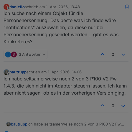
daniello
schrieb am
1. Apr. 2026, 13:48
D
zuletzt editiert von
Offline
ich suche nach einem Objekt für die
Personenerkennung. Das beste was ich finde wäre
"notifications" auszuwählen, da diese nur bei
Personenerkennung gesendet werden .. gibt es was
Konkreteres?
T
S
2 Antworten
0
bautrupp
schrieb am
1. Apr. 2026, 14:06
zuletzt editiert von
Offline
Ich habe seltsamerweise noch 2 von 3 P100 V2 Fw
1.4.3, die sich nicht im Adapter steuern lassen. Ich kann
aber nicht sagen, ob es in der vorherigen Version ging.
0
bautrupp
Ich habe seltsamerweise noch 2 von 3 P100 V2 Fw
1.4.3, die sich nicht im Adapter steuern lassen. Ich