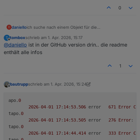
npm error code E403npm error 403 403 Forbidden -
0
GET
https://www.npmjs.com/package/iobroker.taponpm
ERROR: Process exited with code 25
error 403 In most cases, you or one of your
daniello
ich suche nach einem Objekt für die
D
dependencies are requestingnpm error 403 a
Personenerkennung. Das beste was ich finde wäre
package version that is forbidden by your security
tombox
schrieb am
1. Apr. 2026, 15:17
T
"notifications" auszuwählen, da diese nur bei
zuletzt editiert von
policy, ornpm error 403 on a server you do not have
Offline
@
daniello
ist in der GitHub version drin.. die readme
Personenerkennung gesendet werden .. gibt es was
access to.npm error A complete log of this run can
Konkreteres?
enthält alle infos
be found in: /home/iobroker/.npm/_logs/2026-04-
01T14_49_25_831Z-debug-0.loghost.werkstatt Cannot
install
1
https://www.npmjs.com/package/iobroker.tapo:
1
bautrupp
schrieb am
1. Apr. 2026, 15:24
zuletzt editiert von Homoran
4. Jan. 2026, 17:50
Offline
apo.
0
2026
-
04
-
01
17
:
14
:
53.506
	error	
671
Error
Co
tapo.
0
2026
-
04
-
01
17
:
14
:
53.505
	error	
276
Error
: 
R
tapo.
0
2026
-
04
-
01
17
:
14
:
44.414
	error	
333
Error
Co
tapo.
0