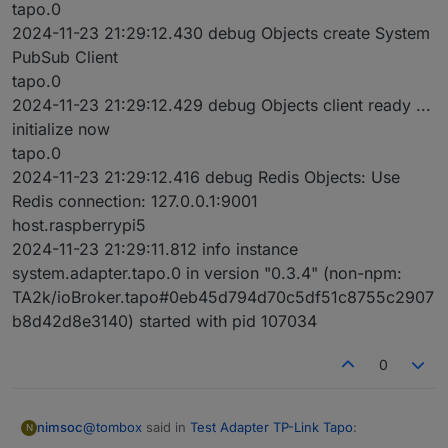
tapo.0
2024-11-23 21:29:12.430 debug Objects create System
PubSub Client
tapo.0
2024-11-23 21:29:12.429 debug Objects client ready ...
initialize now
tapo.0
2024-11-23 21:29:12.416 debug Redis Objects: Use
Redis connection: 127.0.0.1:9001
host.raspberrypi5
2024-11-23 21:29:11.812 info instance
system.adapter.tapo.0 in version "0.3.4" (non-npm:
TA2k/ioBroker.tapo#0eb45d794d70c5df51c8755c2907
b8d42d8e3140) started with pid 107034
0
@
tombox
said in
Test Adapter TP-Link Tapo
:
nimsoc
N