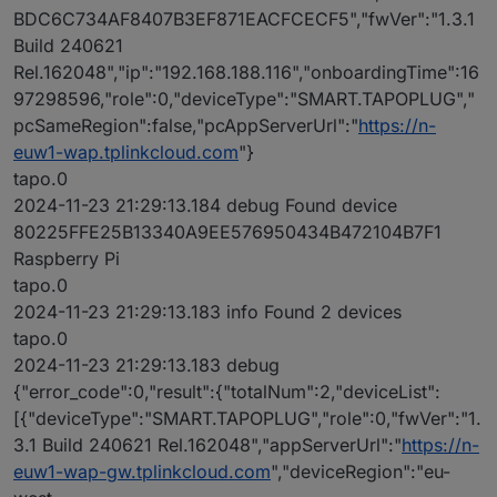
BDC6C734AF8407B3EF871EACFCECF5","fwVer":"1.3.1
Build 240621
Rel.162048","ip":"192.168.188.116","onboardingTime":16
97298596,"role":0,"deviceType":"SMART.TAPOPLUG","
pcSameRegion":false,"pcAppServerUrl":"
https://n-
euw1-wap.tplinkcloud.com
"}
tapo.0
2024-11-23 21:29:13.184 debug Found device
80225FFE25B13340A9EE576950434B472104B7F1
Raspberry Pi
tapo.0
2024-11-23 21:29:13.183 info Found 2 devices
tapo.0
2024-11-23 21:29:13.183 debug
{"error_code":0,"result":{"totalNum":2,"deviceList":
[{"deviceType":"SMART.TAPOPLUG","role":0,"fwVer":"1.
3.1 Build 240621 Rel.162048","appServerUrl":"
https://n-
euw1-wap-gw.tplinkcloud.com
","deviceRegion":"eu-