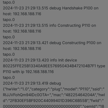
tapo.0
2024-11-23 21:29:13.515 debug Handshake P100 on
host: 192.168.188.116
tapo.0
2024-11-23 21:29:13.515 info Constructing P110 on
host: 192.168.188.116
tapo.0
2024-11-23 21:29:13.421 debug Constructing P100 on
host: 192.168.188.116
tapo.0
2024-11-23 21:29:13.420 info Init device
80225FFE25B13340A9EE576950434B472104B7F1 type
P110 with ip 192.168.188.116
tapo.0
2024-11-23 21:29:13.419 debug
{"hwVer":"1.0","category":"plug","model":"P110","ssid":"
RlJJVFohQm94IDc0OTA=","mac":"48225464204A","hwI
d":"2FB30EF5BF920C44099401D396C6B55B","fwId":"
00000000000000000000000000000000","oemId":"18