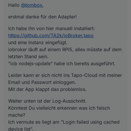
https://github.com/TA2k/ioBroker.tapo
Hallo
@
tombox
,
und eine Instanz eingefügt.
Leider kann er sich nicht ins Tapo-Cloud mit meiner
iobroker läuft auf einem RPi5, alles müsste auf dem
Email und Passwort einloggen.
erstmal danke für den Adapter!
letzten Stand sein.
Mit der App klappt das problemlos.
Weiter unten ist der Log-Ausschnitt.
"iob nodejs-update" habe ich bereits ausgeführt.
Könntest Du vielleicht erkennen was ich falsch mache?
Ich habe ihn von hier manuell installiert:
Ich vermute es liegt am "Login failed using cached
Im Forum konnte ich keine Abhilfe finden.
device list".
https://github.com/TA2k/ioBroker.tapo
Danke und Gruß
und eine Instanz eingefügt.
iobroker läuft auf einem RPi5, alles müsste auf dem
tapo.0
letzten Stand sein.
2024-11-23 13:05:46.616 info Start first Update
tapo.0
"iob nodejs-update" habe ich bereits ausgeführt.
2024-11-23 13:05:36.615 info Wait for connections for
non camera devices
Leider kann er sich nicht ins Tapo-Cloud mit meiner
tapo.0
Email und Passwort einloggen.
2024-11-23 13:05:36.614 warn Login failed using
Mit der App klappt das problemlos.
cached device list
tapo.0
Weiter unten ist der Log-Ausschnitt.
2024-11-23 13:05:36.416 info Found MFA Process
please enter MFA in the instance settings
Könntest Du vielleicht erkennen was ich falsch
tapo.0
mache?
2024-11-23 13:05:36.136 info Login tp TAPO App
Ich vermute es liegt am "Login failed using cached
device list".