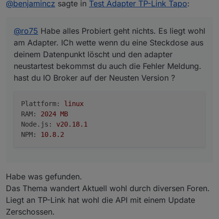
@
benjamincz
sagte in
Test Adapter TP-Link Tapo
:
adapter neustartest bekommst du auch die Fehler
RAM: 2024 MB

Meldung. hast du IO Broker auf der Neusten
Node.js: v20.18.1

Version ?
@
ro75
Habe alles Probiert geht nichts. Es liegt wohl
am Adapter. ICh wette wenn du eine Steckdose aus
deinem Datenpunkt löscht und den adapter
neustartest bekommst du auch die Fehler Meldung.
hast du IO Broker auf der Neusten Version ?
Plattform:
linux
RAM:
2024 
MB
Node.js:
v20.18.1
NPM:
10.8
.2
Habe was gefunden.
Das Thema wandert Aktuell wohl durch diversen Foren.
Liegt an TP-Link hat wohl die API mit einem Update
Zerschossen.