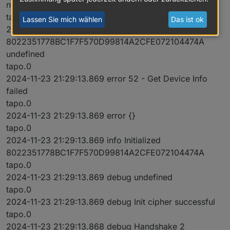
non camera devices
tapo.0
Lassen Sie mich wählen
Das ist ok
2024-11-23 21:29:13.869 debug initResult
8022351778BC1F7F570D99814A2CFE072104474A
undefined
tapo.0
2024-11-23 21:29:13.869 error 52 - Get Device Info
failed
tapo.0
2024-11-23 21:29:13.869 error {}
tapo.0
2024-11-23 21:29:13.869 info Initialized
8022351778BC1F7F570D99814A2CFE072104474A
tapo.0
2024-11-23 21:29:13.869 debug undefined
tapo.0
2024-11-23 21:29:13.869 debug Init cipher successful
tapo.0
2024-11-23 21:29:13.868 debug Handshake 2