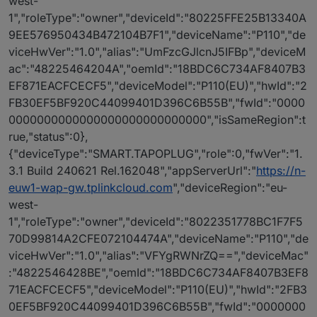
west-
1","roleType":"owner","deviceId":"80225FFE25B13340A
9EE576950434B472104B7F1","deviceName":"P110","de
viceHwVer":"1.0","alias":"UmFzcGJlcnJ5IFBp","deviceM
ac":"48225464204A","oemId":"18BDC6C734AF8407B3
EF871EACFCECF5","deviceModel":"P110(EU)","hwId":"2
FB30EF5BF920C44099401D396C6B55B","fwId":"0000
0000000000000000000000000000","isSameRegion":t
rue,"status":0},
{"deviceType":"SMART.TAPOPLUG","role":0,"fwVer":"1.
3.1 Build 240621 Rel.162048","appServerUrl":"
https://n-
euw1-wap-gw.tplinkcloud.com
","deviceRegion":"eu-
west-
1","roleType":"owner","deviceId":"8022351778BC1F7F5
70D99814A2CFE072104474A","deviceName":"P110","de
viceHwVer":"1.0","alias":"VFYgRWNrZQ==","deviceMac"
:"4822546428BE","oemId":"18BDC6C734AF8407B3EF8
71EACFCECF5","deviceModel":"P110(EU)","hwId":"2FB3
0EF5BF920C44099401D396C6B55B","fwId":"0000000