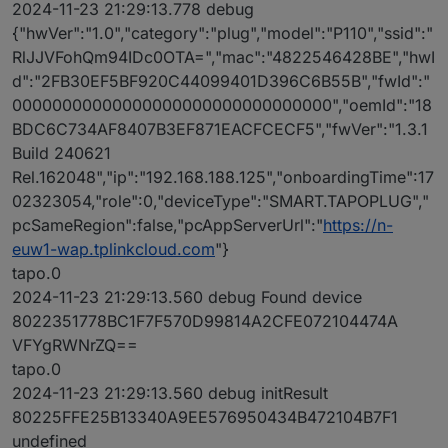
2024-11-23 21:29:13.778 debug
{"hwVer":"1.0","category":"plug","model":"P110","ssid":"
RlJJVFohQm94IDc0OTA=","mac":"4822546428BE","hwI
d":"2FB30EF5BF920C44099401D396C6B55B","fwId":"
00000000000000000000000000000000","oemId":"18
BDC6C734AF8407B3EF871EACFCECF5","fwVer":"1.3.1
Build 240621
Rel.162048","ip":"192.168.188.125","onboardingTime":17
02323054,"role":0,"deviceType":"SMART.TAPOPLUG","
pcSameRegion":false,"pcAppServerUrl":"
https://n-
euw1-wap.tplinkcloud.com
"}
tapo.0
2024-11-23 21:29:13.560 debug Found device
8022351778BC1F7F570D99814A2CFE072104474A
VFYgRWNrZQ==
tapo.0
2024-11-23 21:29:13.560 debug initResult
80225FFE25B13340A9EE576950434B472104B7F1
undefined