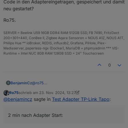
Code in den Adaptereingetragen, gespeichert und damit
Danke und Gruß
neu gestartet?
tapo.0
Ro75.
2024-11-23 13:05:46.616 info Start first Update
tapo.0
SERVER = Beelink U59 16GB DDR4 RAM 512GB SSD, FB 7490, FritzDect
2024-11-23 13:05:36.615 info Wait for connections for
200+301+440, ConBee II, Zigbee Aqara Sensoren + NOUS A1Z, NOUS A1T,
non camera devices
Philips Hue ** ioBroker, REDIS, influxdb2, Grafana, PiHole, Plex-
tapo.0
Mediaserver, paperless-ngx (Docker), MariaDB + phpmyadmin *** VIS-
2024-11-23 13:05:36.614 warn Login failed using
Runtime = Intel NUC 8GB RAM 128GB SSD + 24" Touchscreen
cached device list
tapo.0
0
2024-11-23 13:05:36.416 info Found MFA Process
please enter MFA in the instance settings
tapo.0
2024-11-23 13:05:36.136 info Login tp TAPO App
@
ro75
BenjaminCz
B
Hi Also habe alles versucht aber es lauft nicht.
Ro75
schrieb am
23. Nov. 2024, 13:27
Habe auch einen lxc erstellt mit IOBRoker zum
2 min nach Adapter Start:
zuletzt editiert von Ro75
Offline
@
benjamincz
sagte in
Test Adapter TP-Link Tapo
:
testen ohne schnick schnack geht auch nicht.
Nach Adapter Start:
2 min nach Adapter Start: