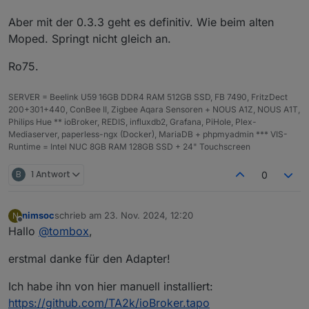
Aber mit der 0.3.3 geht es definitiv. Wie beim alten
Moped. Springt nicht gleich an.
Ro75.
SERVER = Beelink U59 16GB DDR4 RAM 512GB SSD, FB 7490, FritzDect
200+301+440, ConBee II, Zigbee Aqara Sensoren + NOUS A1Z, NOUS A1T,
Philips Hue ** ioBroker, REDIS, influxdb2, Grafana, PiHole, Plex-
Mediaserver, paperless-ngx (Docker), MariaDB + phpmyadmin *** VIS-
Runtime = Intel NUC 8GB RAM 128GB SSD + 24" Touchscreen
B
1 Antwort
0
nimsoc
schrieb am
23. Nov. 2024, 12:20
N
zuletzt editiert von
Offline
Hallo
@
tombox
,
erstmal danke für den Adapter!
Ich habe ihn von hier manuell installiert:
https://github.com/TA2k/ioBroker.tapo