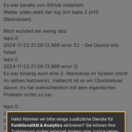
Es war bereits von GitHub installiert.
Weiter unten steht der log (ich habe 2 p110
Steckdosen).
Mich wundert ein wenig das:
tapo.0
2024-11-23 21:29:13.869 error 52 - Get Device Info
failed
tapo.0
2024-11-23 21:29:13.869 error {}
Es war bislang auch eine 3. Steckdose im System (nicht
im selben Netzwerk). Vielleicht ist es ein Überbleibsel
davon. Es hat wahrscheinlich mit dem eigentlichen
Problem nichts zu tun.
tapo.0
2024-11-23 21:29:23.876 info Start first Update
Hallo! Könnten wir bitte einige zusätzliche Dienste für
tapo.0
Funktionalität & Analytics
aktivieren? Sie können Ihre
2024-11-23 21:29:13.875 info Wait for connections for
Zustimmung später jederzeit ändern oder zurückziehen.