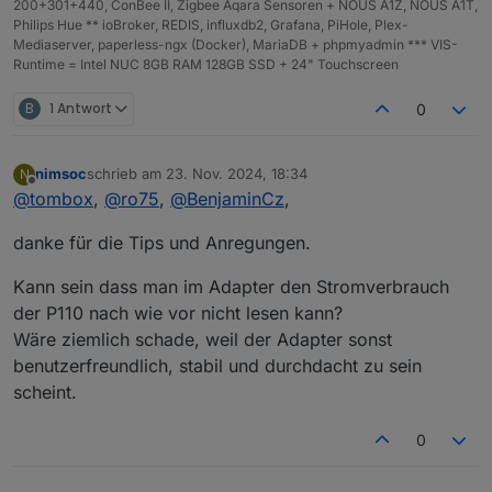
200+301+440, ConBee II, Zigbee Aqara Sensoren + NOUS A1Z, NOUS A1T,
Philips Hue ** ioBroker, REDIS, influxdb2, Grafana, PiHole, Plex-
Mediaserver, paperless-ngx (Docker), MariaDB + phpmyadmin *** VIS-
Runtime = Intel NUC 8GB RAM 128GB SSD + 24" Touchscreen
B
1 Antwort
0
nimsoc
schrieb am
23. Nov. 2024, 18:34
N
zuletzt editiert von
Offline
@
tombox
,
@
ro75
,
@
BenjaminCz
,
danke für die Tips und Anregungen.
Kann sein dass man im Adapter den Stromverbrauch
der P110 nach wie vor nicht lesen kann?
Wäre ziemlich schade, weil der Adapter sonst
benutzerfreundlich, stabil und durchdacht zu sein
scheint.
0