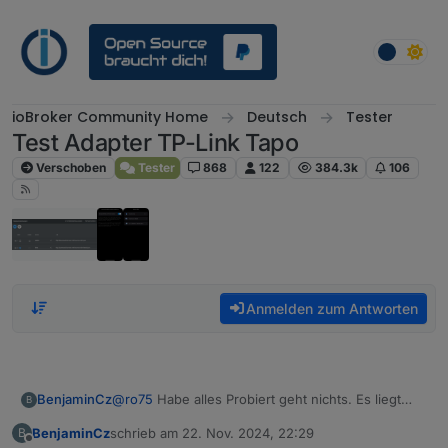
Weiter zum Inhalt
ioBroker Community Home
Deutsch
Tester
Test Adapter TP-Link Tapo
Verschoben
Tester
868
122
384.3k
106
Anmelden zum Antworten
@
ro75
Habe alles Probiert geht nichts. Es liegt
BenjaminCz
B
wohl am Adapter. ICh wette wenn du eine
BenjaminCz
schrieb am
22. Nov. 2024, 22:29
B
Steckdose aus deinem Datenpunkt löscht und den
Plattform: linux

zuletzt editiert von
Offline