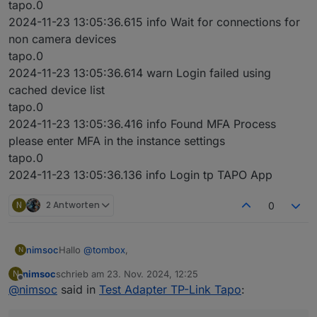
tapo.0
2024-11-23 13:05:36.615 info Wait for connections for
non camera devices
tapo.0
2024-11-23 13:05:36.614 warn Login failed using
cached device list
tapo.0
2024-11-23 13:05:36.416 info Found MFA Process
please enter MFA in the instance settings
tapo.0
2024-11-23 13:05:36.136 info Login tp TAPO App
N
2 Antworten
0
Hallo
@
tombox
,
nimsoc
N
nimsoc
schrieb am
23. Nov. 2024, 12:25
N
erstmal danke für den Adapter!
zuletzt editiert von
Offline
@
nimsoc
said in
Test Adapter TP-Link Tapo
:
Ich habe ihn von hier manuell installiert: