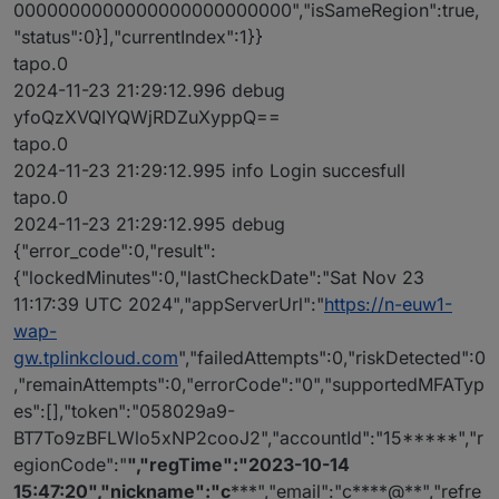
0000000000000000000000000","isSameRegion":true,
"status":0}],"currentIndex":1}}
tapo.0
2024-11-23 21:29:12.996 debug
yfoQzXVQIYQWjRDZuXyppQ==
tapo.0
2024-11-23 21:29:12.995 info Login succesfull
tapo.0
2024-11-23 21:29:12.995 debug
{"error_code":0,"result":
{"lockedMinutes":0,"lastCheckDate":"Sat Nov 23
11:17:39 UTC 2024","appServerUrl":"
https://n-euw1-
wap-
gw.tplinkcloud.com
","failedAttempts":0,"riskDetected":0
,"remainAttempts":0,"errorCode":"0","supportedMFATyp
es":[],"token":"058029a9-
BT7To9zBFLWlo5xNP2cooJ2","accountId":"15*****","r
egionCode":"
","regTime":"2023-10-14
15:47:20","nickname":"c
***","email":"c****@**","refre