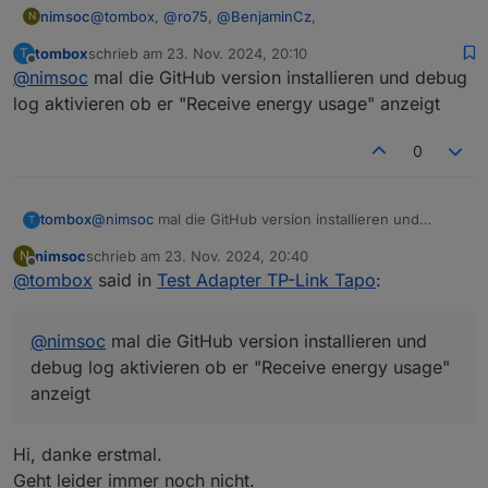
@
tombox
,
@
ro75
,
@
BenjaminCz
,
nimsoc
N
tombox
schrieb am
23. Nov. 2024, 20:10
T
danke für die Tips und Anregungen.
zuletzt editiert von
Offline
@
nimsoc
mal die GitHub version installieren und debug
Kann sein dass man im Adapter den Stromverbrauch
log aktivieren ob er "Receive energy usage" anzeigt
der P110 nach wie vor nicht lesen kann?
Wäre ziemlich schade, weil der Adapter sonst
0
benutzerfreundlich, stabil und durchdacht zu sein
scheint.
tombox
@
nimsoc
mal die GitHub version installieren und
T
debug log aktivieren ob er "Receive energy usage"
nimsoc
schrieb am
23. Nov. 2024, 20:40
N
anzeigt
zuletzt editiert von
Offline
@
tombox
said in
Test Adapter TP-Link Tapo
:
@
nimsoc
mal die GitHub version installieren und
debug log aktivieren ob er "Receive energy usage"
anzeigt
Hi, danke erstmal.
Geht leider immer noch nicht.