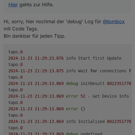
8022351778BC1F7F570D99814A2CFE072104474A
Hier
gehts zur Hilfe.
tapo.0
2024-11-23 21:29:13.869 debug undefined
tapo.0
Hi, sorry, hier nochmal der 'debug' Log für
@
tombox
2024-11-23 21:29:13.869 debug Init cipher successful
mit Code Tags.
tapo.0
2024-11-23 21:29:13.868 debug Handshake 2
Bin dankbar für jeden Tipp.
successful:
tapo.0
tapo
.0
2024-11-23 21:29:13.868 debug Received request on
host response: 192.168.188.125
2024
-11
-23
21
:
29
:
23.876
 info Start first Update

tapo.0
tapo
.0
2024-11-23 21:29:13.857 debug Handshake 1
2024
-11
-23
21
:
29
:
13.875
 info Wait 
for
 connections 
fo
successful
tapo
.0
tapo.0
2024
-11
-23
21
:
29
:
13.869
debug
 initResult 
8022351778
B
2024-11-23 21:29:13.857 debug Handshake 1 cookie:
tapo
.0
"TP_SESSIONID=94C1082CB75A8E19ACCB8B1ABDC60
2024
-11
-23
21
:
29
:
13.869
error
52
 - Get Device Info fa
818;TIMEOUT=86400"
tapo
.0
tapo.0
2024
-11
-23
21
:
29
:
13.869
error
 {}

2024-11-23 21:29:13.856 debug Received request on
tapo
.0
host response: 192.168.188.125
tapo.0
2024
-11
-23
21
:
29
:
13.869
 info Initialized 
8022351778
B
2024-11-23 21:29:13.845 debug Trying new habdshake
tapo
.0
tapo.0
2024
-11
-23
21
:
29
:
13.869
debug
 undefined
