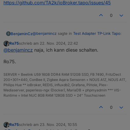
https://github.com/TA2k/ioBroker.tapo/issues/45
0
@
benjamincz
sagte in
Test Adapter TP-Link Tapo
:
BenjaminCz
B
Ro75
schrieb am
22. Nov. 2024, 22:42
zuletzt editiert von
Offline
@
ro75
Habe alles Probiert geht nichts. Es
@
benjamincz
naja, ich kann diese schalten.
liegt wohl am Adapter. ICh wette wenn du
Habe was gefunden.
eine Steckdose aus deinem Datenpunkt
Ro75.
Das Thema wandert Aktuell wohl durch diversen
löscht und den adapter neustartest
Foren. Liegt an TP-Link hat wohl die API mit einem
bekommst du auch die Fehler Meldung. hast
SERVER = Beelink U59 16GB DDR4 RAM 512GB SSD, FB 7490, FritzDect
Update Zerschossen.
du IO Broker auf der Neusten Version ?
200+301+440, ConBee II, Zigbee Aqara Sensoren + NOUS A1Z, NOUS A1T,
https://github.com/TA2k/ioBroker.tapo/issues/45
Philips Hue ** ioBroker, REDIS, influxdb2, Grafana, PiHole, Plex-
Plattform: linux

Mediaserver, paperless-ngx (Docker), MariaDB + phpmyadmin *** VIS-
RAM: 2024 MB

Runtime = Intel NUC 8GB RAM 128GB SSD + 24" Touchscreen
Node.js: v20.18.1

0
Ro75
schrieb am
23. Nov. 2024, 10:55
zuletzt editiert von
Offline