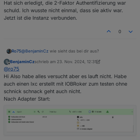
Hat sich erledigt, die 2-Faktor Authentifizierung war
schuld. Ich wusste nicht einmal, dass sie aktiv war.
Jetzt ist die Instanz verbunden.
0
@
BenjaminCz
wie sieht das bei dir aus?
Ro75
BenjaminCz
schrieb am
23. Nov. 2024, 12:31
B
zuletzt editiert von BenjaminCz
Offline
@
ro75
Also ich habe heute Teile der Weihnachtsbeleuchtung
Hi Also habe alles versucht aber es lauft nicht. Habe
installiert. Dafür auch paar TAPO-P100 Steckdosen. 3
auch einen lxc erstellt mit IOBRoker zum testen ohne
hatten noch die FW 1.4.10 drauf und sprangen nicht an.
WICHTIG. Ich hatte das schon in anderen Post
schnick schnack geht auch nicht.
Aktualisiert auf 1.5.5 und dann liefen die.
ABER. Auch ich
geschrieben. Der Adapter muss eine Aktivität > 30
Nach Adapter Start:
habe die Meldungen im Log.
Ich musste den Adapter
aufweisen, sonst kann nichts geschaltet werden. Ggfs.
Aber mit der 0.3.3 geht es definitiv. Wie beim alten
nochmal anhalten, warten und dann neu starten. Die
musst du die Prozedur deaktivieren, warten, aktivieren
Moped. Springt nicht gleich an.
Meldungen kamen zwar auch, ABER ich kann die
mehrfach wiederholen.
Ro75.
Steckdosen dann auch über den Datenpunkt (true, false)
steuern.