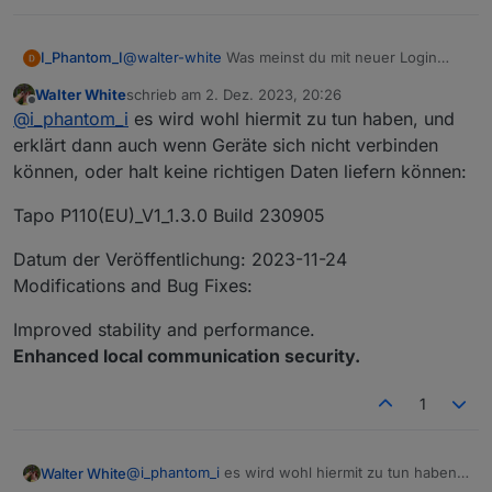
Und bis dahin werden leider auch alle anderen
Tapo Geräte mit außer Gefecht gesetzt, wie es
anscheinend aussieht.
I_Phantom_I
@
walter-white
Was meinst du mit neuer Login
Methode?
Walter White
schrieb am
2. Dez. 2023, 20:26
Meine beiden P110 werden doch erkannt und
zuletzt editiert von
Offline
@
i_phantom_i
es wird wohl hiermit zu tun haben, und
aufgelistet mit "vielen" Datenpunkten, den
gleichen wie die P100, allerdings halt "nur" nicht
erklärt dann auch wenn Geräte sich nicht verbinden
die Leistungsdaten, die fehlen.
können, oder halt keine richtigen Daten liefern können:
Tapo P110(EU)_V1_1.3.0 Build 230905
Datum der Veröffentlichung: 2023-11-24
Modifications and Bug Fixes:
Improved stability and performance.
Enhanced local communication security.
1
@
i_phantom_i
es wird wohl hiermit zu tun haben,
Walter White