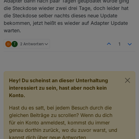
Adapter dann nach paar Tagen geupdatet wurde ging
sind?
die Steckdose wieder zwei drei Tage, doch leider hat
die Steckdose selber nachts dieses neue Update
bekommen, jetzt heißt es wieder auf Adapter Update
warten.
T
2 Antworten
1
Hey! Du scheinst an dieser Unterhaltung
interessiert zu sein, hast aber noch kein
Konto.
Hast du es satt, bei jedem Besuch durch die
gleichen Beiträge zu scrollen? Wenn du dich
für ein Konto anmeldest, kommst du immer
genau dorthin zurück, wo du zuvor warst, und
kannst dich über neue Antworten