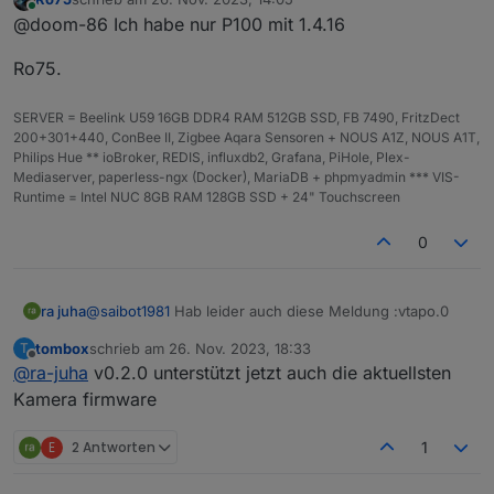
fritzbox schaue. Es sind alle 4 auch nur ca. 2m von
Der einzige Unterschied ist eben die Firmware. Bei 3
zuletzt editiert von
Online
@doom-86 Ich habe nur P100 mit 1.4.16
der fritzbox entfernt.
ist die aktuelle drauf, dort bekomme ich den Fehler
und bei der einen noch die alte Firmware, diese
Welche Firmware hast du drauf?
Ro75.
funktioniert.
SERVER = Beelink U59 16GB DDR4 RAM 512GB SSD, FB 7490, FritzDect
200+301+440, ConBee II, Zigbee Aqara Sensoren + NOUS A1Z, NOUS A1T,
Philips Hue ** ioBroker, REDIS, influxdb2, Grafana, PiHole, Plex-
Mediaserver, paperless-ngx (Docker), MariaDB + phpmyadmin *** VIS-
Runtime = Intel NUC 8GB RAM 128GB SSD + 24" Touchscreen
0
@
saibot1981
Hab leider auch diese Meldung :vtapo.0
ra juha
tombox
schrieb am
26. Nov. 2023, 18:33
T
2023-11-22 21:28:16.315 error Error: Unable to find
zuletzt editiert von
Offline
@
ra-juha
v0.2.0 unterstützt jetzt auch die aktuellsten
token in response, probably your credentials are not
valid. Please make sure you set your TAPO Cloud
2FA auch jetzt aus. Trotzdem.
Kamera firmware
password
Hoffe Tom bekommt das hin. Danke !!!
E
2 Antworten
1