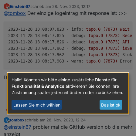
details wäre gut zu wissen was die Login response ist
Einstein67
schrieb am
28. Nov. 2023, 12:17
E
zuletzt editiert von
Offline
@
tombox
Der einzige logeintrag mit response ist: :>>
2023-11-28 13:08:07.823 - info:
tapo.0
(7873)
Wait
f
2023-11-28 13:08:17.825 - debug:
tapo.0
(7873)
Recei
2023-11-28 13:08:17.826 - debug:
tapo.0
(7873)
API
n
2023-11-28 13:08:17.962 - debug:
tapo.0
(7873)
isSec
2023-11-28 13:08:17.962 - debug:
tapo.0
(7873)
StokR
2023-11-28 13:08:17.963 - warn:
tapo.0
(7873)
Error:
Danke für deine Hilfe
Hallo! Könnten wir bitte einige zusätzliche Dienste für
Funktionalität & Analytics
aktivieren? Sie können Ihre
0
Zustimmung später jederzeit ändern oder zurückziehen.
Lassen Sie mich wählen
Das ist ok
@
tombox
Der einzige logeintrag mit response ist:
Einstein67
E
:>>
tombox
schrieb am
28. Nov. 2023, 12:24
T
2023-11-28 13:08:07.823 - info: tapo.0 (7873
zuletzt editiert von
Offline
@
einstein67
probier mal die GitHub version ob die mehr
2023-11-28 13:08:17.825 - debug: tapo.0 (787
Danke für deine Hilfe
2023-11-28 13:08:17.826 - debug: tapo.0 (787
anzeigt