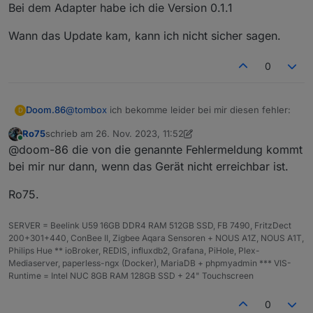
Bei dem Adapter habe ich die Version 0.1.1
Wann das Update kam, kann ich nicht sicher sagen.
0
@
tombox
ich bekomme leider bei mir diesen fehler:
Doom.86
D
Ro75
schrieb am
26. Nov. 2023, 11:52
zuletzt editiert von Ro75
Online
@doom-86 die von die genannte Fehlermeldung kommt
Das Problem habe ich bei 3 meiner P110. Leider hatte
bei mir nur dann, wenn das Gerät nicht erreichbar ist.
ich nicht aufgepasst und diese haben ein
firmwareupdate auf die 1.3.0 gemacht. Die eine was
Bei dem Adapter habe ich die Version 0.1.1
Ro75.
noch funktioniert, hat die Version 1.2.3
Wann das Update kam, kann ich nicht sicher sagen.
SERVER = Beelink U59 16GB DDR4 RAM 512GB SSD, FB 7490, FritzDect
200+301+440, ConBee II, Zigbee Aqara Sensoren + NOUS A1Z, NOUS A1T,
Philips Hue ** ioBroker, REDIS, influxdb2, Grafana, PiHole, Plex-
Mediaserver, paperless-ngx (Docker), MariaDB + phpmyadmin *** VIS-
Runtime = Intel NUC 8GB RAM 128GB SSD + 24" Touchscreen
0