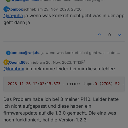
Hab jetzt so ein Tapo H200 mit Alarm Sirene, die ich
tombox
schrieb am
25. Nov. 2023, 23:20
T
gern über iob steuern würde:-)
zuletzt editiert von
Offline
@
ra-juha
ja wenn was konkret nicht geht was in der app
Grüssle und Danke
geht dann ja
0
tombox
@
ra-juha
ja wenn was konkret nicht geht was in der
T
app geht dann ja
Doom.86
schrieb am
26. Nov. 2023, 11:13
D
zuletzt editiert von Doom.86
Offline
@
tombox
ich bekomme leider bei mir diesen fehler:
2023
-
11
-
26
12
:
02
:
15.673
 - 
error
: tapo.
0
 (
2706
) 
52
 - 
Das Problem habe ich bei 3 meiner P110. Leider hatte
ich nicht aufgepasst und diese haben ein
firmwareupdate auf die 1.3.0 gemacht. Die eine was
noch funktioniert, hat die Version 1.2.3