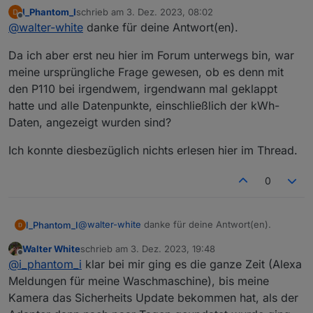
und erklärt dann auch wenn Geräte sich nicht
I_Phantom_I
schrieb am
3. Dez. 2023, 08:02
verbinden können, oder halt keine richtigen
Tapo P110(EU)_V1_1.3.0 Build 230905
zuletzt editiert von
Offline
@
walter-white
danke für deine Antwort(en).
Daten liefern können:
Datum der Veröffentlichung: 2023-11-24
Da ich aber erst neu hier im Forum unterwegs bin, war
Modifications and Bug Fixes:
Improved stability and performance.
meine ursprüngliche Frage gewesen, ob es denn mit
Enhanced local communication security.
den P110 bei irgendwem, irgendwann mal geklappt
hatte und alle Datenpunkte, einschließlich der kWh-
Daten, angezeigt wurden sind?
Ich konnte diesbezüglich nichts erlesen hier im Thread.
0
@
walter-white
danke für deine Antwort(en).
I_Phantom_I
Walter White
schrieb am
3. Dez. 2023, 19:48
Da ich aber erst neu hier im Forum unterwegs bin,
zuletzt editiert von
Offline
@
i_phantom_i
klar bei mir ging es die ganze Zeit (Alexa
war meine ursprüngliche Frage gewesen, ob es
denn mit den P110 bei irgendwem, irgendwann
Ich konnte diesbezüglich nichts erlesen hier im
Meldungen für meine Waschmaschine), bis meine
mal geklappt hatte und alle Datenpunkte,
Thread.
Kamera das Sicherheits Update bekommen hat, als der
einschließlich der kWh-Daten, angezeigt wurden