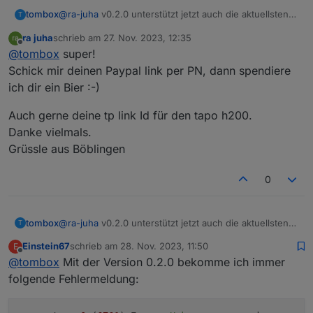
tombox
@
ra-juha
v0.2.0 unterstützt jetzt auch die aktuellsten
T
Kamera firmware
ra juha
schrieb am
27. Nov. 2023, 12:35
zuletzt editiert von
Offline
@
tombox
super!
Schick mir deinen Paypal link per PN, dann spendiere
ich dir ein Bier :-)
Auch gerne deine tp link Id für den tapo h200.
Danke vielmals.
Grüssle aus Böblingen
0
tombox
@
ra-juha
v0.2.0 unterstützt jetzt auch die aktuellsten
T
Kamera firmware
Einstein67
schrieb am
28. Nov. 2023, 11:50
E
zuletzt editiert von
Offline
@
tombox
Mit der Version 0.2.0 bekomme ich immer
folgende Fehlermeldung: