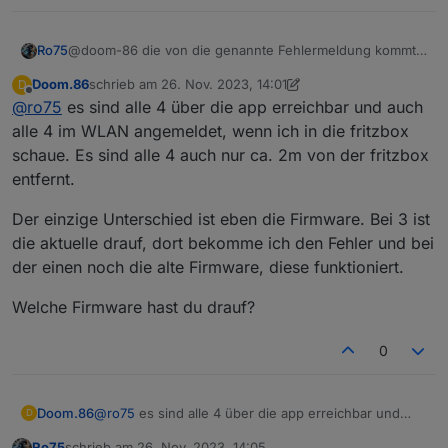
@doom-86 die von die genannte Fehlermeldung kommt
Ro75
bei mir nur dann, wenn das Gerät nicht erreichbar ist.
Doom.86
schrieb am
26. Nov. 2023, 14:01
D
Ro75.
zuletzt editiert von Doom.86
Offline
@
ro75
es sind alle 4 über die app erreichbar und auch
alle 4 im WLAN angemeldet, wenn ich in die fritzbox
schaue. Es sind alle 4 auch nur ca. 2m von der fritzbox
entfernt.
Der einzige Unterschied ist eben die Firmware. Bei 3 ist
die aktuelle drauf, dort bekomme ich den Fehler und bei
der einen noch die alte Firmware, diese funktioniert.
Welche Firmware hast du drauf?
0
@
ro75
es sind alle 4 über die app erreichbar und
Doom.86
D
auch alle 4 im WLAN angemeldet, wenn ich in die
Ro75
schrieb am
26. Nov. 2023, 14:05