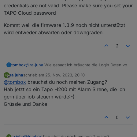
credentials are not valid. Please make sure you set your
TAPO Cloud password
Kommt weil die firmware 1.3.9 noch nicht unterstützt
wird entweder abwarten oder downgraden.
2
tombox
@
ra-juha
Wie gesagt ich bräuchte die Login Daten von
T
einem betroffenen Account um das nachzustellen
ra juha
schrieb am
25. Nov. 2023, 20:10
zuletzt editiert von
Offline
@
tombox
brauchst du noch meinen Zugang?
Hab jetzt so ein Tapo H200 mit Alarm Sirene, die ich
gern über iob steuern würde:-)
Grüssle und Danke
0
ra juha
@
tombox
brauchst du noch meinen Zugang?