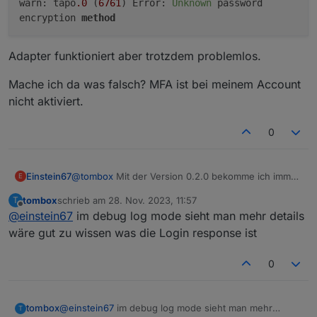
warn: tapo
.0
(
6761
) Error:
Unknown
password
encryption
method
Adapter funktioniert aber trotzdem problemlos.
Mache ich da was falsch? MFA ist bei meinem Account
nicht aktiviert.
0
@
tombox
Mit der Version 0.2.0 bekomme ich immer
Einstein67
E
folgende Fehlermeldung:
tombox
schrieb am
28. Nov. 2023, 11:57
T
zuletzt editiert von
Offline
@
einstein67
im debug log mode sieht man mehr details
Adapter funktioniert aber trotzdem problemlos.
wäre gut zu wissen was die Login response ist
Mache ich da was falsch? MFA ist bei meinem
0
Account nicht aktiviert.
tombox
@
einstein67
im debug log mode sieht man mehr
T