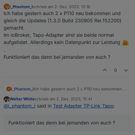
I_Phantom_I
schrieb am
2. Dez. 2023, 13:16
zuletzt editiert von
Offline
Ich habe gestern auch 2 x P110 neu bekommen und
gleich die Updates (1.3.0 Build 230905 Rel.152200)
gemacht.
Im ioBroker, Tapo-Adapter sind sie beide normal
aufgelistet. Allerdings kein Datenpunkt zur Leistung
.
Funktioniert das denn bei jemanden von euch ?
0
I_Phantom_I
Ich habe gestern auch 2 x P110 neu bekommen
und gleich die Updates (1.3.0 Build 230905
Walter White
schrieb am
2. Dez. 2023, 15:41
Rel.152200) gemacht.
zuletzt editiert von
Offline
@
i_phantom_i
said in
Test Adapter TP-Link Tapo
:
Im ioBroker, Tapo-Adapter sind sie beide normal
aufgelistet. Allerdings kein Datenpunkt zur
Leistung
.
Funktioniert das denn bei jemanden von euch ?
Funktioniert das denn bei jemanden von euch ?