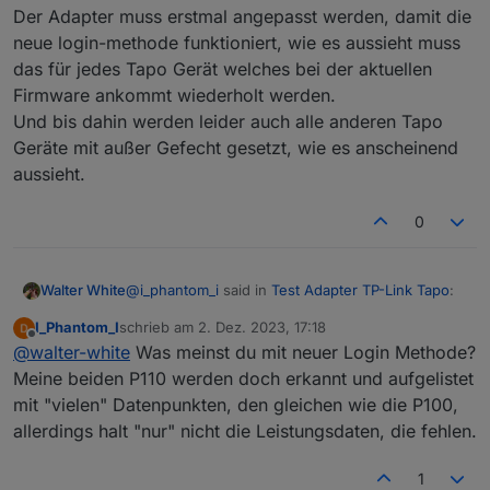
Der Adapter muss erstmal angepasst werden, damit die
neue login-methode funktioniert, wie es aussieht muss
das für jedes Tapo Gerät welches bei der aktuellen
Firmware ankommt wiederholt werden.
Und bis dahin werden leider auch alle anderen Tapo
Geräte mit außer Gefecht gesetzt, wie es anscheinend
aussieht.
0
@
i_phantom_i
said in
Test Adapter TP-Link Tapo
:
Walter White
I_Phantom_I
schrieb am
2. Dez. 2023, 17:18
zuletzt editiert von
Offline
Funktioniert das denn bei jemanden von
@
walter-white
Was meinst du mit neuer Login Methode?
euch ?
Meine beiden P110 werden doch erkannt und aufgelistet
Der Adapter muss erstmal angepasst werden,
mit "vielen" Datenpunkten, den gleichen wie die P100,
damit die neue login-methode funktioniert, wie es
allerdings halt "nur" nicht die Leistungsdaten, die fehlen.
aussieht muss das für jedes Tapo Gerät welches
bei der aktuellen Firmware ankommt wiederholt
werden.
1