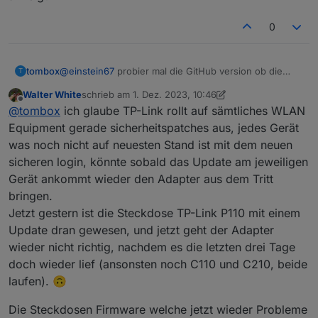
2023-11-28 13:08:17.962 - debug: tapo.0 (78
2023-11-28 13:08:17.962 - debug: tapo.0 (78
0
tombox
@
einstein67
probier mal die GitHub version ob die
T
mehr anzeigt
Walter White
schrieb am
1. Dez. 2023, 10:46
zuletzt editiert von Walter White
12. Jan. 2023, 12:53
Offline
@
tombox
ich glaube TP-Link rollt auf sämtliches WLAN
Equipment gerade sicherheitspatches aus, jedes Gerät
was noch nicht auf neuesten Stand ist mit dem neuen
sicheren login, könnte sobald das Update am jeweiligen
Gerät ankommt wieder den Adapter aus dem Tritt
bringen.
Jetzt gestern ist die Steckdose TP-Link P110 mit einem
Update dran gewesen, und jetzt geht der Adapter
wieder nicht richtig, nachdem es die letzten drei Tage
doch wieder lief (ansonsten noch C110 und C210, beide
laufen). 🙃
Die Steckdosen Firmware welche jetzt wieder Probleme