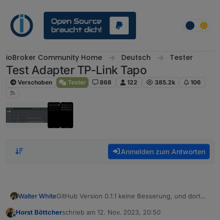
Weiter zum Inhalt
ioBroker Community Home
Deutsch
Tester
Test Adapter TP-Link Tapo
Verschoben
Tester
868
122
385.2k
106
Anmelden zum Antworten
Walter White
GitHub Version 0.1.1 keine Besserung, und dort
fehlt sogar der Datenpunkt lensMask bei der
Horst Böttcher
schrieb am
12. Nov. 2023, 20:50
c210, also selbst wenn es gehen würde könnte
zuletzt editiert von
Offline