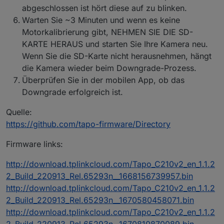
Der einzige P110 der "funktioniert" hat
abgeschlossen ist hört diese auf zu blinken.
zusätzlich zum Wert "current_power" in
Warten Sie ~3 Minuten und wenn es keine
Milliwatt auch den Wert "current", der die
aktuelle Wattleistung identisch zur Android
Motorkalibrierung gibt, NEHMEN SIE DIE SD-
Smartphone App in Watt anzeigt.
KARTE HERAUS und starten Sie Ihre Kamera neu.
Alle vier P110 haben die selben Einstellungen,
Wenn Sie die SD-Karte nicht herausnehmen, hängt
sind im selben Netz, RPi ist ebenso im selben
die Kamera wieder beim Downgrade-Prozess.
Netz, alle erhalten reservierte IP vom DHCP,
alle haben uneingeschränkten Zugang ins
Überprüfen Sie in der mobilen App, ob das
Internet, alle zeigen im Smartphone App
Downgrade erfolgreich ist.
korrekte Werte an und sind erreichbar /
schaltbar.
Quelle:
https://github.com/tapo-firmware/Directory
Firmware links:
http://download.tplinkcloud.com/Tapo_C210v2_en_1.1.2
2_Build_220913_Rel.65293n__1668156739957.bin
http://download.tplinkcloud.com/Tapo_C210v2_en_1.1.2
2_Build_220913_Rel.65293n__1670580458071.bin
http://download.tplinkcloud.com/Tapo_C210v2_en_1.1.2
2_Build_220913_Rel.65293n__1670810870089.bin