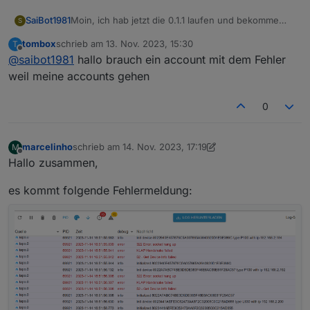
Moin, ich hab jetzt die 0.1.1 laufen und bekomme
SaiBot1981
S
ständig diese Meldung:
tombox
schrieb am
13. Nov. 2023, 15:30
T
zuletzt editiert von
Offline
@
saibot1981
hallo brauch ein account mit dem Fehler
Adapter ist jedoch grün und reagiert auf die C310
weil meine accounts gehen
ohne Probleme.
0
marcelinho
schrieb am
14. Nov. 2023, 17:19
M
zuletzt editiert von marcelinho
Offline
Hallo zusammen,
es kommt folgende Fehlermeldung: