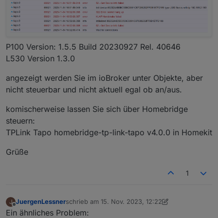
P100 Version: 1.5.5 Build 20230927 Rel. 40646
L530 Version 1.3.0
angezeigt werden Sie im ioBroker unter Objekte, aber
nicht steuerbar und nicht aktuell egal ob an/aus.
komischerweise lassen Sie sich über Homebridge
steuern:
TPLink Tapo homebridge-tp-link-tapo v4.0.0 in Homekit
Grüße
1
JuergenLessner
schrieb am
15. Nov. 2023, 12:22
J
zuletzt editiert von JuergenLessner
Offline
Ein ähnliches Problem: