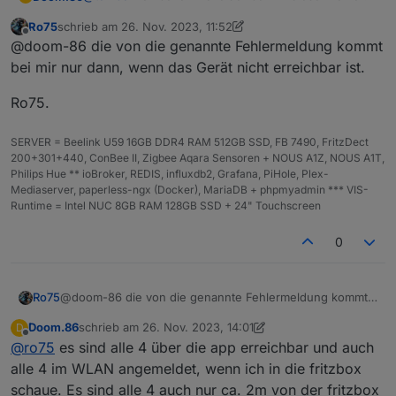
7_Build_230823_Rel.55314n_up_boot-
Ro75
schrieb am
26. Nov. 2023, 11:52
signed_1695700455312.bin
zuletzt editiert von Ro75
Offline
http://download.tplinkcloud.com/Tapo_C210v2_en_1.3.
@doom-86 die von die genannte Fehlermeldung kommt
Das Problem habe ich bei 3 meiner P110. Leider hatte
7_Build_230823_Rel.55314n_up_boot-
bei mir nur dann, wenn das Gerät nicht erreichbar ist.
ich nicht aufgepasst und diese haben ein
signed_1696901068257.bin
firmwareupdate auf die 1.3.0 gemacht. Die eine was
http://download.tplinkcloud.com/Tapo_C210v2_en_1.3.
Bei dem Adapter habe ich die Version 0.1.1
Ro75.
noch funktioniert, hat die Version 1.2.3
7_Build_230823_Rel.55314n_up_boot-
signed_1696901243641.bin
Wann das Update kam, kann ich nicht sicher sagen.
SERVER = Beelink U59 16GB DDR4 RAM 512GB SSD, FB 7490, FritzDect
http://download.tplinkcloud.com/Tapo_C210v2_en_1.3.
200+301+440, ConBee II, Zigbee Aqara Sensoren + NOUS A1Z, NOUS A1T,
7_Build_230823_Rel.55314n_up_boot-
Philips Hue ** ioBroker, REDIS, influxdb2, Grafana, PiHole, Plex-
signed_1697008041834.bin
Mediaserver, paperless-ngx (Docker), MariaDB + phpmyadmin *** VIS-
http://download.tplinkcloud.com/Tapo_C210v2_en_1.3.
Runtime = Intel NUC 8GB RAM 128GB SSD + 24" Touchscreen
7_Build_230823_Rel.55314n_up_boot-
signed_1697008077067.bin
0
http://download.tplinkcloud.com/Tapo_C210v2_en_1.3.
7_Build_230823_Rel.55314n_up_boot-
signed_1697438242195.bin
http://download.tplinkcloud.com/Tapo_C210v2_en_1.3.
@doom-86 die von die genannte Fehlermeldung kommt
Ro75
7_Build_230823_Rel.55314n_up_boot-
bei mir nur dann, wenn das Gerät nicht erreichbar ist.
Doom.86
schrieb am
26. Nov. 2023, 14:01
D
signed_1697438277951.bin
Ro75.
zuletzt editiert von Doom.86
Offline
@
ro75
es sind alle 4 über die app erreichbar und auch
http://download.tplinkcloud.com/Tapo_C210v2_en_1.3.
7_Build_230823_Rel.55314n_up_boot-
alle 4 im WLAN angemeldet, wenn ich in die fritzbox
signed_1697442790097.bin
schaue. Es sind alle 4 auch nur ca. 2m von der fritzbox