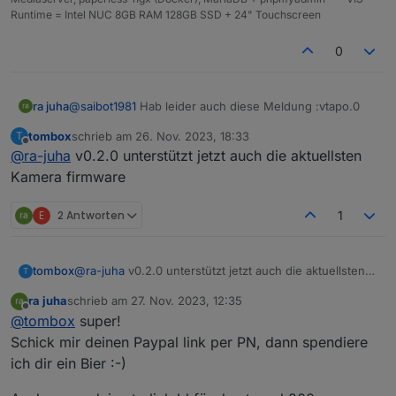
http://download.tplinkcloud.com/Tapo_C210v2_en_1.3.
Runtime = Intel NUC 8GB RAM 128GB SSD + 24" Touchscreen
8_Build_230913_Rel.57186n_up_boot-
signed_1696641054138.bin
0
http://download.tplinkcloud.com/Tapo_C212v2_en_1.3.
6_Build_230426_Rel.41134n_up_boot-
signed_1684325254967.bin
@
saibot1981
Hab leider auch diese Meldung :vtapo.0
ra juha
tombox
schrieb am
26. Nov. 2023, 18:33
T
2023-11-22 21:28:16.315 error Error: Unable to find
zuletzt editiert von
Offline
@
ra-juha
v0.2.0 unterstützt jetzt auch die aktuellsten
token in response, probably your credentials are not
valid. Please make sure you set your TAPO Cloud
2FA auch jetzt aus. Trotzdem.
Kamera firmware
password
Hoffe Tom bekommt das hin. Danke !!!
E
2 Antworten
1
tombox
@
ra-juha
v0.2.0 unterstützt jetzt auch die aktuellsten
T
Kamera firmware
ra juha
schrieb am
27. Nov. 2023, 12:35
zuletzt editiert von
Offline
@
tombox
super!
Schick mir deinen Paypal link per PN, dann spendiere
ich dir ein Bier :-)