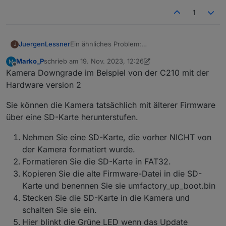
1
Ein ähnliches Problem:
JuergenLessner
J
P100 und P110 zeigen keine aktuellen Werte in
Marko_P
schrieb am
19. Nov. 2023, 12:26
ioBroker
ioBroker Version 6.10.1 (läuft auf RPi 4 in
zuletzt editiert von Marko_P
Offline
Kamera Downgrade im Beispiel von der C210 mit der
Docker)
Tapo Adapter Version 0.1.1 (selbes Problem
Hardware version 2
bestand auch in V0.0.8)
8 x P100
Es geht jedoch primär um P110 und die
Sie können die Kamera tatsächlich mit älterer Firmware
4 x P110
aktuelle Wattleistung sowie die
über eine SD-Karte herunterstufen.
2 x H100 mit verschiedenen Sensoren
Schaltzustände von P100 und P110.
P100 erhalten keinen aktuellen Status zB. an
4 Kameras
oder aus.
Nehmen Sie eine SD-Karte, die vorher NICHT von
ein paar Lampen
P110 erhalten keinen aktuellen Statur zB.
Beide Hub H100 werden als P100 initialisiert?!
der Kamera formatiert wurde.
aktuelle Watt.
Nur ein einziger P110 bekommt aktuelle Daten
Formatieren Sie die SD-Karte in FAT32.
Es erscheint im Log laufend diese
gepollt!
Fehlermeldung:
Kopieren Sie die alte Firmware-Datei in die SD-
Alle P110 (wie auch die P100) sind selbe
Error: Unable to find token in response,
Karte und benennen Sie sie umfactory_up_boot.bin
Hardwareversion und sind am gleichen
probably your credentials are not valid. Please
Stecken Sie die SD-Karte in die Kamera und
Firmwarestand
make sure you set your TAPO Cloud
P110 HW Version 1.0; FW 1.2.3 Build 230425
password
schalten Sie sie ein.
Rel.142542
Hier blinkt die Grüne LED wenn das Update