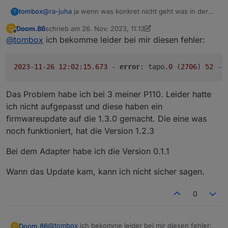
6_Build_230518_Rel.7995n_up_boot-
tombox
@
ra-juha
ja wenn was konkret nicht geht was in der
signed_1692705501486.bin
T
app geht dann ja
http://download.tplinkcloud.com/Tapo_C210v2_en_1.3.
Doom.86
schrieb am
26. Nov. 2023, 11:13
D
7_Build_230823_Rel.55314n_up_boot-
zuletzt editiert von Doom.86
Offline
@
tombox
ich bekomme leider bei mir diesen fehler:
signed_1694485341129.bin
http://download.tplinkcloud.com/Tapo_C210v2_en_1.3.
7_Build_230823_Rel.55314n_up_boot-
2023
-
11
-
26
12
:
02
:
15.673
 - 
error
: tapo.
0
 (
2706
) 
52
 - 
signed_1694485425412.bin
http://download.tplinkcloud.com/Tapo_C210v2_en_1.3.
7_Build_230823_Rel.55314n_up_boot-
Das Problem habe ich bei 3 meiner P110. Leider hatte
signed_1694485462220.bin
ich nicht aufgepasst und diese haben ein
http://download.tplinkcloud.com/Tapo_C210v2_en_1.3.
firmwareupdate auf die 1.3.0 gemacht. Die eine was
7_Build_230823_Rel.55314n_up_boot-
signed_1694588891986.bin
noch funktioniert, hat die Version 1.2.3
http://download.tplinkcloud.com/Tapo_C210v2_en_1.3.
7_Build_230823_Rel.55314n_up_boot-
Bei dem Adapter habe ich die Version 0.1.1
signed_1694588926711.bin
http://download.tplinkcloud.com/Tapo_C210v2_en_1.3.
Wann das Update kam, kann ich nicht sicher sagen.
7_Build_230823_Rel.55314n_up_boot-
signed_1694588961443.bin
0
http://download.tplinkcloud.com/Tapo_C210v2_en_1.3.
7_Build_230823_Rel.55314n_up_boot-
signed_1695700382233.bin
http://download.tplinkcloud.com/Tapo_C210v2_en_1.3.
@
tombox
ich bekomme leider bei mir diesen fehler:
Doom.86
D