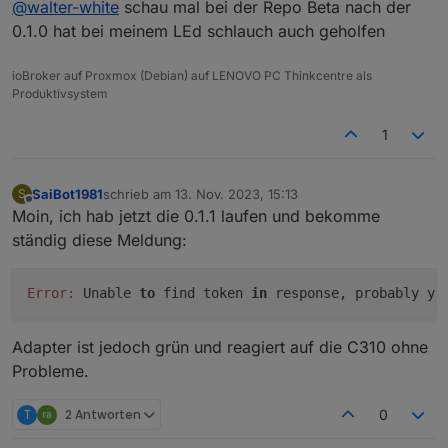
@
walter-white
schau mal bei der Repo Beta nach der
man momentan nicht den privatsphärenmodus
Steuern.
0.1.0 hat bei meinem LEd schlauch auch geholfen
Ich hoffe dass da nur etwas angepasst werden
muss, und nicht das TP-Link uns den Zugriff auf
ioBroker auf Proxmox (Debian) auf LENOVO PC Thinkcentre als
unsere Geräte wegnimmt.
Produktivsystem
1
SaiBot1981
schrieb am
13. Nov. 2023, 15:13
S
zuletzt editiert von
Offline
Moin, ich hab jetzt die 0.1.1 laufen und bekomme
ständig diese Meldung:
Error:
 Unable 
to
 find token 
in
 response, probably yo
Adapter ist jedoch grün und reagiert auf die C310 ohne
Probleme.
T
2 Antworten
0