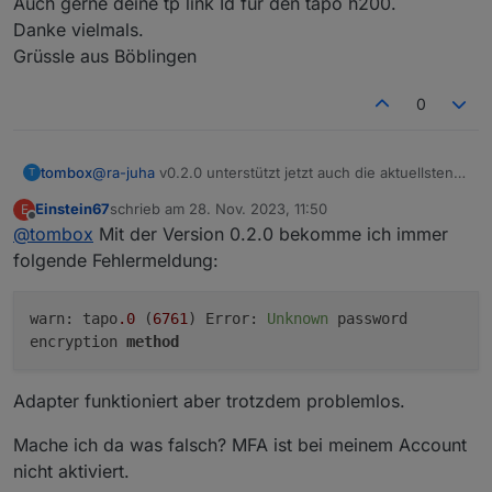
Auch gerne deine tp link Id für den tapo h200.
Danke vielmals.
Grüssle aus Böblingen
0
tombox
@
ra-juha
v0.2.0 unterstützt jetzt auch die aktuellsten
T
Kamera firmware
Einstein67
schrieb am
28. Nov. 2023, 11:50
E
zuletzt editiert von
Offline
@
tombox
Mit der Version 0.2.0 bekomme ich immer
folgende Fehlermeldung:
warn: tapo
.0
(
6761
) Error:
Unknown
password
encryption
method
Adapter funktioniert aber trotzdem problemlos.
Mache ich da was falsch? MFA ist bei meinem Account
nicht aktiviert.