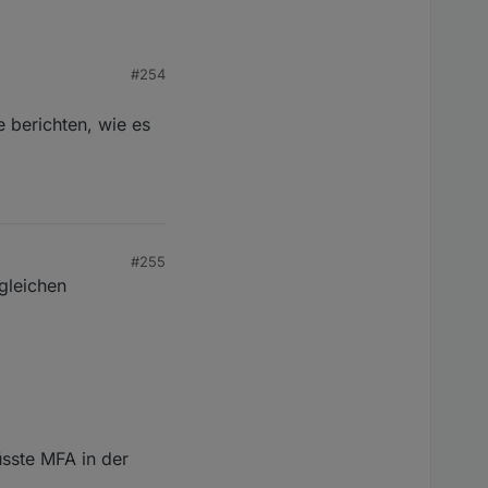
function")
#254
t nicht klar kommt.
 berichten, wie es
#255
 gleichen
sste MFA in der