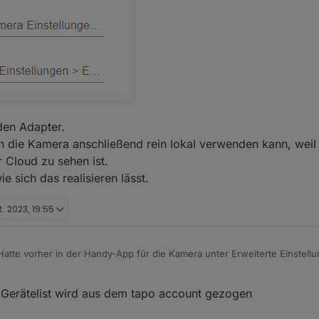
 den Adapter.
ich die Kamera anschließend rein lokal verwenden kann, weil
 Cloud zu sehen ist.
e sich das realisieren lässt.
t. 2023, 19:55
. Hatte vorher in der Handy-App für die Kamera unter Erweiterte Einstell
enutzername + Passwort) vergeben. Vielleicht wurden irgendwelche S
er, dass ich die Daten im ioBroker Adapter anschließend nicht aktualisie
 Gerätelist wird aus dem tapo account gezogen
 sogar die Daten (siehe Abbildung unten) freigelassen und es funktionier
 Handy-App ab. Ich hatte das eigentlich anders verstanden, dass die Dat