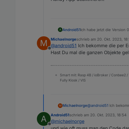
Ich habe jetzt die Version
Android51
A
wie oben beschrieben.
Michaelnorge
schrieb am
20. Okt. 2023, 18:
M
@
Michaelnorge
zuletzt editiert von
@
android51
Ich bekomme die per Em
Was hast du denn bei MFA 
Offline
App deaktivieren.
Hast Du mal die ganzen Objekte gel
–--------------------------------------------
Smart mit: Rasp 4B / ioBroker / Conbee2 / 
Fully Kiosk / VIS
Michaelnorge
@
android51
Ich bekomme
M
Hast Du mal die ganzen
Android51
schrieb am
20. Okt. 2023, 18:54
A
zuletzt editiert von
@
michaelnorge
Offline
und wie oft muss man den Code dann