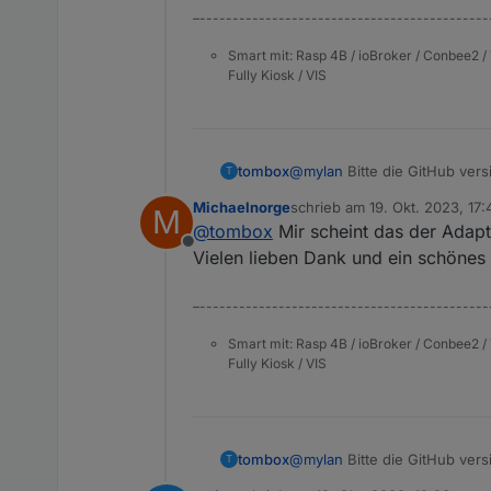
–--------------------------------------------
tapo.0

2023-09-16 14:53:06.534
Smart mit: Rasp 4B / ioBroker / Conbee2 / 
Fully Kiosk / VIS
tapo.0

tombox
@
mylan
Bitte die GitHub vers
T
Michaelnorge
schrieb am
19. Okt. 2023, 17:
M
zuletzt editiert von
@
tombox
Mir scheint das der Adapte
Offline
Vielen lieben Dank und ein schöne
–--------------------------------------------
Smart mit: Rasp 4B / ioBroker / Conbee2 / 
Fully Kiosk / VIS
tombox
@
mylan
Bitte die GitHub vers
T