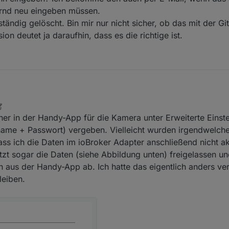
rnd neu eingeben müssen.
ständig gelöscht. Bin mir nur nicht sicher, ob das mit der Git
sion deutet ja daraufhin, dass es die richtige ist.
Code dann eingeben? Ich bekomme den auch per E-Mail, wenn das aktiv
dauernd neu eingeben müssen.
orher in der Handy-App für die Kamera unter Erweiterte Einst
rher vollständig gelöscht. Bin mir nur nicht sicher, ob das mit der Github-I
ersion deutet ja daraufhin, dass es die richtige ist.
ame + Passwort) vergeben. Vielleicht wurden irgendwelch
 dass ich die Daten im ioBroker Adapter anschließend nicht ak
tzt sogar die Daten (siehe Abbildung unten) freigelassen und
en aus der Handy-App ab. Ich hatte das eigentlich anders ve
leiben.