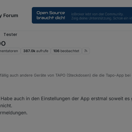
y Forum
Tester
po
entatoren
387.0k
aufrufe
106
beobachtet
fällig auch andere Geräte von TAPO (Steckdosen) die die Tapo-App bei
und mit in seine Liste eingefügt hat?
lersuche....
 Habe auch in den Einstellungen der App erstmal soweit es g
nicht.
ermeldungen.