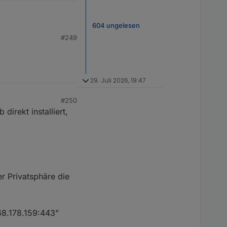
604 ungelesen
#249
83 undefined

29. Juli 2026, 19:47
#250
983

direkt installiert,
.1.124

r Privatsphäre die
8.178.159:443"