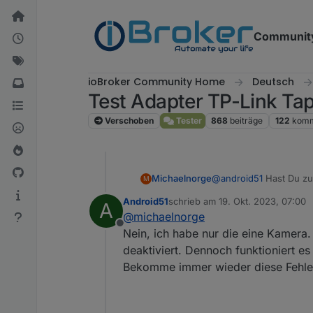
Weiter zum Inhalt
Communit
ioBroker Community Home
Deutsch
Test Adapter TP-Link Ta
Verschoben
Tester
868
beiträge
122
komm
Michaelnorge
@
android51
Hast Du zu
M
selbstständig gefunden 
Android51
schrieb am
19. Okt. 2023, 07:00
A
Bin immer noch auf Feh
zuletzt editiert von
@
michaelnorge
Offline
Nein, ich habe nur die eine Kamera.
deaktiviert. Dennoch funktioniert es 
Bekomme immer wieder diese Fehl