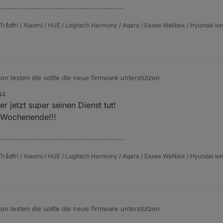
------------------------------------------
	info	Init device 8022FCB18C2BC4CAD9AA8C78BD88EE0320A5D
Trådfri / Xiaomi / HUE / Logitech Harmony / Aqara / Easee Wallbox / Hyundai Ion
ion testen die sollte die neue firmware unterstützen
44
r jetzt super seinen Dienst tut!
s Wochenende!!!
------------------------------------------
Trådfri / Xiaomi / HUE / Logitech Harmony / Aqara / Easee Wallbox / Hyundai Ion
ion testen die sollte die neue firmware unterstützen