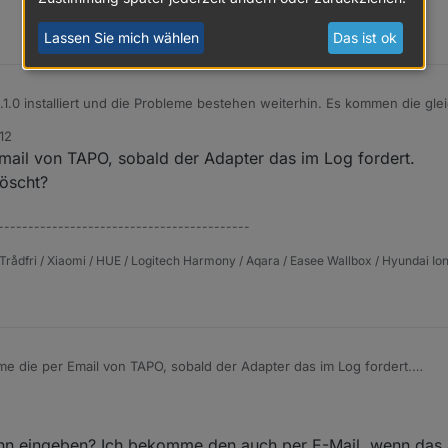
Lassen Sie mich wählen
Das ist ok
 0.1.0 installiert und die Probleme bestehen weiterhin. Es kommen die g
12
ail von TAPO, sobald der Adapter das im Log fordert.
eingegeben? Der Code ändert sich doch stetig?! Ich dachte, man müss
öscht?
------------------------------------------
Trådfri / Xiaomi / HUE / Logitech Harmony / Aqara / Easee Wallbox / Hyundai Ion
 die per Email von TAPO, sobald der Adapter das im Log fordert.
 Objekte gelöscht?
 eingeben? Ich bekomme den auch per E-Mail, wenn das akt