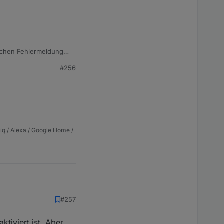
leichen Fehlermeldungen
#256
te MFA in der Handy-
iq / Alexa / Google Home /
#257
iviert ist. Aber