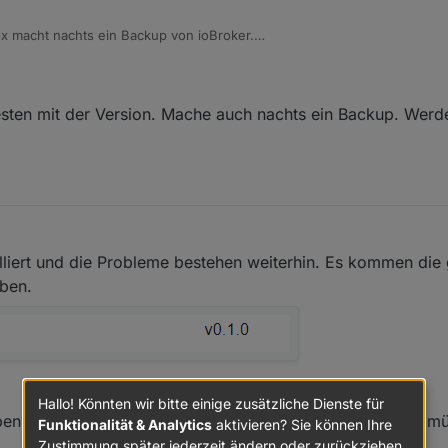
 macht nachts ein Backup von ioBroker.
hen Fehler wieder ins Log, (sprich "tapo.0 (2311) callback.call is not a 
oxMox für das Backup das System kurzzeitig stoppt und der Adapter dami
ten mit der Version. Mache auch nachts ein Backup. Werde
talliert und die Probleme bestehen weiterhin. Es kommen die
ben.
Hallo! Könnten wir bitte einige zusätzliche Dienste für
n? Der Code ändert sich doch stetig?! Ich dachte, man mü
Funktionalität & Analytics
aktivieren? Sie können Ihre
Zustimmung später jederzeit ändern oder zurückziehen.