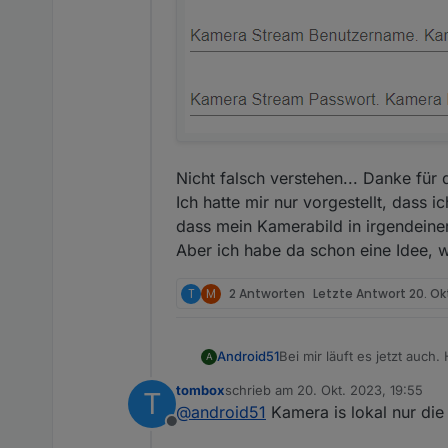
Nicht falsch verstehen... Danke für
Ich hatte mir nur vorgestellt, dass 
dass mein Kamerabild in irgendeiner
Aber ich habe da schon eine Idee, wi
T
M
2 Antworten
Letzte Antwort
20. Ok
Bei mir läuft es jetzt auch
Android51
A
komplexe Benutzerdaten (B
tombox
schrieb am
20. Okt. 2023, 19:55
T
erkannt. Interessant ist ab
zuletzt editiert von
@
android51
Kamera is lokal nur die
funktionierte. Aber zuletzt
Offline
also nur die Daten aus der