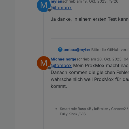
mylan
schrieb am
19. Okt. 2023, 19:26
M
zuletzt editiert von
@
tombox
Offline
Ja danke, in einem ersten Test kann
tombox
@
mylan
Bitte die GitHub vers
T
Michaelnorge
schrieb am
20. Okt. 2023, 04
M
zuletzt editiert von
@
tombox
Mein ProxMox macht nacht
Offline
Danach kommen die gleichen Fehler w
wahrscheinlich weil ProxMox für da
kommt.
–--------------------------------------------
Smart mit: Rasp 4B / ioBroker / Conbee2 / 
Fully Kiosk / VIS