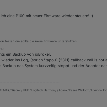
 ich eine P100 mit neuer Firmware wieder steuern! :)
ion testen die sollte die neue firmware unterstützen
:19
s ein Backup von ioBroker.
ieder ins Log, (sprich "tapo.0 (2311) callback.call is not a
s Backup das System kurzzeitig stoppt und der Adapter dami
------------------------------------------
Trådfri / Xiaomi / HUE / Logitech Harmony / Aqara / Easee Wallbox / Hyundai Ion