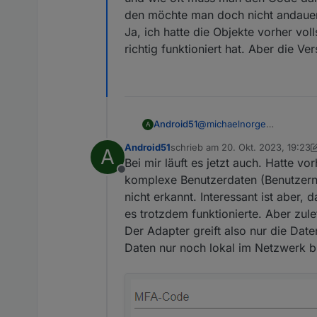
den möchte man doch nicht andaue
Ja, ich hatte die Objekte vorher voll
richtig funktioniert hat. Aber die Ver
Android51
@
michaelnorge
A
und wie oft muss man den 
Android51
schrieb am
20. Okt. 2023, 19:23
A
möchte man doch nicht an
zuletzt editiert von Android51
Bei mir läuft es jetzt auch. Hatte v
Ja, ich hatte die Objekte vo
Offline
funktioniert hat. Aber die V
komplexe Benutzerdaten (Benutzern
nicht erkannt. Interessant ist aber,
es trotzdem funktionierte. Aber zule
Der Adapter greift also nur die Dat
Daten nur noch lokal im Netzwerk b