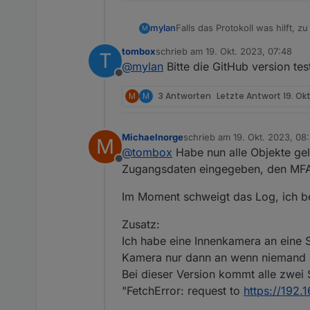
Falls das Protokoll was hilft, 
mylan
M
tombox
schrieb am
19. Okt. 2023, 07:48
T
tapo.0

zuletzt editiert von
@
mylan
Bitte die GitHub version tes
2023-09-16 14:53:06.970
Offline
tapo.0

M
M
3 Antworten
Letzte Antwort
19. Ok
2023-09-16 14:53:06.970
tapo.0

Michaelnorge
schrieb am
19. Okt. 2023, 08
M
zuletzt editiert von Michaeln
2023-09-16 14:53:06.970
@
tombox
Habe nun alle Objekte gelö
Offline
Zugangsdaten eingegeben, den MFA-
tapo.0

2023-09-16 14:53:06.969
Im Moment schweigt das Log, ich be
tapo.0

Zusatz:
2023-09-16 14:53:06.969
Ich habe eine Innenkamera an eine 
tapo.0

Kamera nur dann an wenn niemand z
2023-09-16 14:53:06.957
Bei dieser Version kommt alle zwei
"FetchError: request to
https://192.
tapo.0

2023-09-16 14:53:06.535