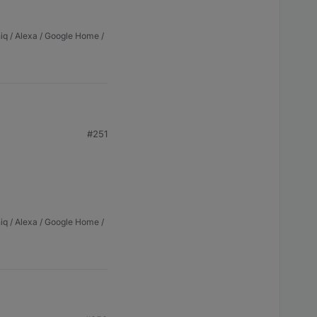
983 type P100 with ip 192.168.1.124

iq / Alexa / Google Home /
#251
iq / Alexa / Google Home /