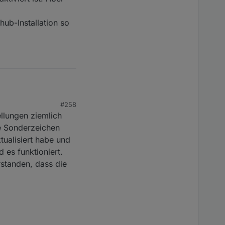
hub-Installation so
iert ist. Aber den
#258
ellungen ziemlich
nstallation so richtig
e Sonderzeichen
tualisiert habe und
 es funktioniert.
rstanden, dass die