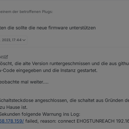
zu einem der betroffenen Plugs:
ten die sollte die neue firmware unterstützen
	debug	initResult 8022FCB18C2BC4CAD9AA8C78BD88EE0320A5D9
t. 2023, 17:44
	error	52 - Get Device Info failed

:45
orge
	info	Initialized 8022FCB18C2BC4CAD9AA8C78BD88EE0320A5D
scht, die alte Version runtergeschmissen und die aus github 
Code eingegeben und die Instanz gestartet.
	error	97 Error Code: 1003, undefined 192.168.1.124

obachte mal weiter....
	debug	Received Handshake P100 on host response: 192.168
Schaltsteckdose angeschlossen, die schaltet aus Gründen de
u Hause ist.
	debug	Handshake P100 on host: 192.168.1.124

 Sekunden folgende Warnung ins Log:
168.178.159/
failed, reason: connect EHOSTUNREACH 192.16
	debug	Constructing P100 on host: 192.168.1.124
