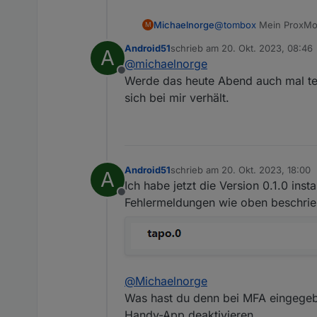
Michaelnorge
@
tombox
Mein ProxMox
M
Danach kommen die gleic
Android51
schrieb am
20. Okt. 2023, 08:46
A
wahrscheinlich weil Pr
zuletzt editiert von
@
michaelnorge
Offline
Werde das heute Abend auch mal tes
sich bei mir verhält.
Android51
schrieb am
20. Okt. 2023, 18:00
A
zuletzt editiert von
Ich habe jetzt die Version 0.1.0 ins
Offline
Fehlermeldungen wie oben beschrie
@
Michaelnorge
Was hast du denn bei MFA eingegebe
Handy-App deaktivieren.