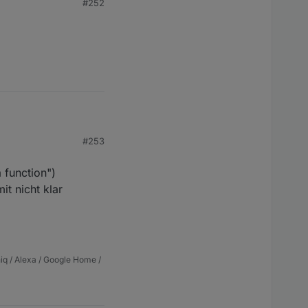
#252
#253
 function")
t nicht klar
iq / Alexa / Google Home /