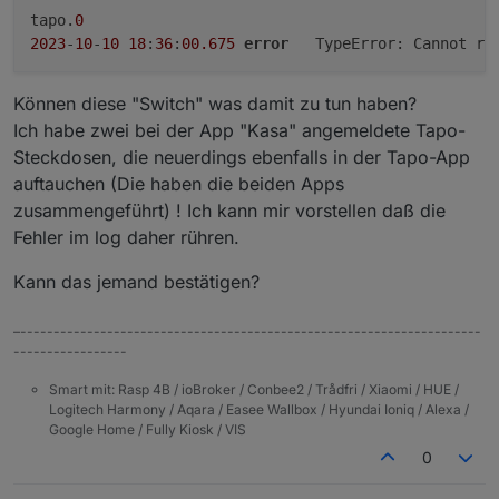
tapo.
0
2023
-
10
-
10
18
:
36
:
00.675
error
	TypeError: Cannot re
Können diese "Switch" was damit zu tun haben?
Ich habe zwei bei der App "Kasa" angemeldete Tapo-
Steckdosen, die neuerdings ebenfalls in der Tapo-App
auftauchen (Die haben die beiden Apps
zusammengeführt) ! Ich kann mir vorstellen daß die
Fehler im log daher rühren.
Kann das jemand bestätigen?
–---------------------------------------------------------------------
-----------------
Smart mit: Rasp 4B / ioBroker / Conbee2 / Trådfri / Xiaomi / HUE /
Logitech Harmony / Aqara / Easee Wallbox / Hyundai Ioniq / Alexa /
Google Home / Fully Kiosk / VIS
0