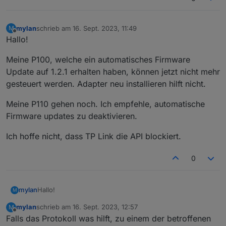
mylan
schrieb am
16. Sept. 2023, 11:49
M
zuletzt editiert von
Offline
Hallo!
Meine P100, welche ein automatisches Firmware
Update auf 1.2.1 erhalten haben, können jetzt nicht mehr
Loginablauf:
gesteuert werden. Adapter neu installieren hilft nicht.
Die Tapo App Zugangsdaten eingeben
Steuern
Meine P110 gehen noch. Ich empfehle, automatische
tapo.0.id.remote auf true setzen steuert den
jeweiligen Befehl
Steckdose und Kamerasteuerung aktivieren
Firmware updates zu deaktivieren.
Ich hoffe nicht, dass TP Link die API blockiert.
0
Hallo!
mylan
M
mylan
schrieb am
16. Sept. 2023, 12:57
M
Meine P100, welche ein automatisches Firmware Update
zuletzt editiert von
Offline
Falls das Protokoll was hilft, zu einem der betroffenen
auf 1.2.1 erhalten haben, können jetzt nicht mehr