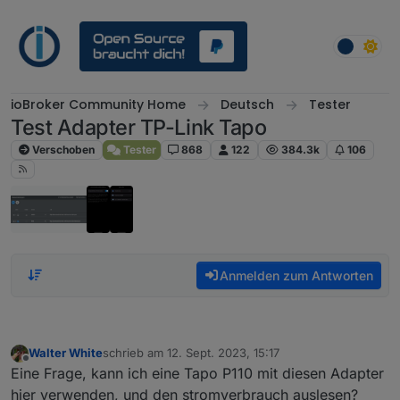
Weiter zum Inhalt
ioBroker Community Home
Deutsch
Tester
Test Adapter TP-Link Tapo
Verschoben
Tester
868
122
384.3k
106
Anmelden zum Antworten
Walter White
schrieb am
12. Sept. 2023, 15:17
zuletzt editiert von
Offline
Eine Frage, kann ich eine Tapo P110 mit diesen Adapter
hier verwenden, und den stromverbrauch auslesen?