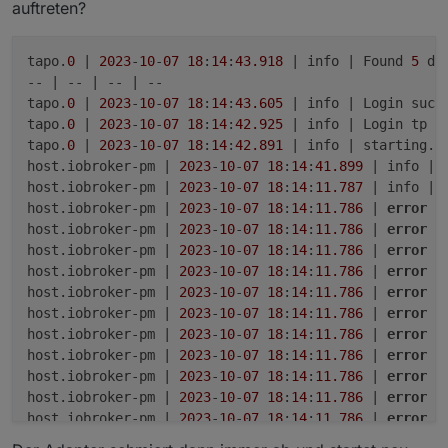
auftreten?
tapo.
0
 | 
2023
-
10
-
07
18
:
14
:
43.918
 | info | Found 
5
 dev
-- | -- | -- | --

tapo.
0
 | 
2023
-
10
-
07
18
:
14
:
43.605
 | info | Login succe
tapo.
0
 | 
2023
-
10
-
07
18
:
14
:
42.925
 | info | Login tp TA
tapo.
0
 | 
2023
-
10
-
07
18
:
14
:
42.891
 | info | starting. 
host.iobroker-pm | 
2023
-
10
-
07
18
:
14
:
41.899
 | info | 
host.iobroker-pm | 
2023
-
10
-
07
18
:
14
:
11.787
 | info | 
host.iobroker-pm | 
2023
-
10
-
07
18
:
14
:
11.786
 | 
error
 |
host.iobroker-pm | 
2023
-
10
-
07
18
:
14
:
11.786
 | 
error
 |
host.iobroker-pm | 
2023
-
10
-
07
18
:
14
:
11.786
 | 
error
 |
host.iobroker-pm | 
2023
-
10
-
07
18
:
14
:
11.786
 | 
error
 |
host.iobroker-pm | 
2023
-
10
-
07
18
:
14
:
11.786
 | 
error
 |
host.iobroker-pm | 
2023
-
10
-
07
18
:
14
:
11.786
 | 
error
 |
host.iobroker-pm | 
2023
-
10
-
07
18
:
14
:
11.786
 | 
error
 |
host.iobroker-pm | 
2023
-
10
-
07
18
:
14
:
11.786
 | 
error
 |
host.iobroker-pm | 
2023
-
10
-
07
18
:
14
:
11.786
 | 
error
 |
host.iobroker-pm | 
2023
-
10
-
07
18
:
14
:
11.786
 | 
error
 |
host.iobroker-pm | 
2023
-
10
-
07
18
:
14
:
11.786
 | 
error
 |
host.iobroker-pm | 
2023
-
10
-
07
18
:
14
:
11.785
 | 
error
 |