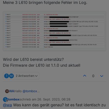
tapo.0

Meine 3 L610 bringen folgende Fehler im Log.
2023-09-16 14:53:06.535	debug	Constructing P10
tapo.0

2023-09-16 14:53:06.534	info	Init device 8022
tapo.0

Wird der L610 bereist unterstütz?
Die Firmware der L610 ist 1.1.0 und aktuell
T
M
2 Antworten
0
Hallo
@
tombox
WA
W
erst mal vielen Dank für Entwicklung des Adapters,
tombox
schrieb am
26. Sept. 2023, 06:28
T
ich habe den Adapter heute installiert.
zuletzt editiert von
Offline
@
wa
Was kann das gerät genau? Ist es fast identisch zu
Die Steckdose P110 kann problemlos abgefragt und