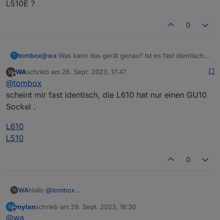
gesteuert werden.
L510E ?
Meine 3 L610 bringen folgende Fehler im Log.
0
tombox
@
wa
Was kann das gerät genau? Ist es fast identisch
Wird der L610 bereist unterstütz?
T
zu L510E ?
Die Firmware der L610 ist 1.1.0 und aktuell
WA
schrieb am
26. Sept. 2023, 17:47
W
zuletzt editiert von
Offline
@
tombox
scheint mir fast identisch, die L610 hat nur einen GU10
Sockel .
L610
L510
0
Hallo
@
tombox
WA
W
erst mal vielen Dank für Entwicklung des Adapters,
mylan
schrieb am
29. Sept. 2023, 16:30
M
ich habe den Adapter heute installiert.
zuletzt editiert von
Offline
@
wa
Die Steckdose P110 kann problemlos abgefragt und