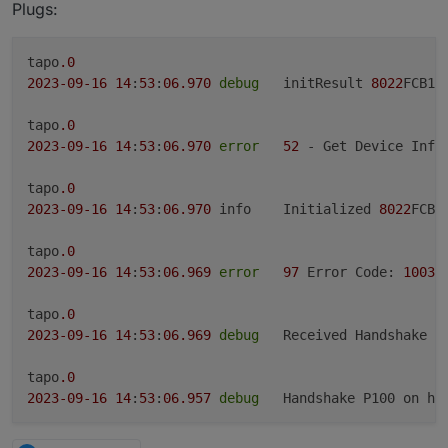
gesteuert werden. Adapter neu installieren hilft nicht.
Meine P110 gehen noch. Ich empfehle, automatische
Plugs:
Firmware updates zu deaktivieren.
Ich hoffe nicht, dass TP Link die API blockiert.
tapo
.0
2023
-09
-16
14
:
53
:
06.970
debug
	initResult 
8022
FCB18
tapo
.0
2023
-09
-16
14
:
53
:
06.970
error
52
 - Get Device Info 
tapo
.0
2023
-09
-16
14
:
53
:
06.970
	info	Initialized 
8022
FCB1
tapo
.0
2023
-09
-16
14
:
53
:
06.969
error
97
 Error Code: 
1003
,
tapo
.0
2023
-09
-16
14
:
53
:
06.969
debug
	Received Handshake P
tapo
.0
2023
-09
-16
14
:
53
:
06.957
debug
	Handshake P100 on ho
tapo
.0