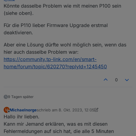
gesteuert werden.
Könnte dasselbe Problem wie mit meinen P100 sein
Meine 3 L610 bringen folgende Fehler im Log.
(siehe oben).
Für die P110 lieber Firmware Upgrade erstmal
deaktivieren.
Wird der L610 bereist unterstütz?
Aber eine Lösung dürfte wohl möglich sein, wenn das
Die Firmware der L610 ist 1.1.0 und aktuell
hier auch dasselbe Problem war:
https://community.tp-link.com/en/smart-
home/forum/topic/620270?replyId=1245450
0
9 Tagen später
Michaelnorge
schrieb am
8. Okt. 2023, 12:05
M
zuletzt editiert von Michaelnorge
10. Aug. 2023, 16:
Offline
Hallo ihr lieben.
Kann mir Jemand erklären, was es mit diesen
Fehlermeldungen auf sich hat, die alle 5 Minuten