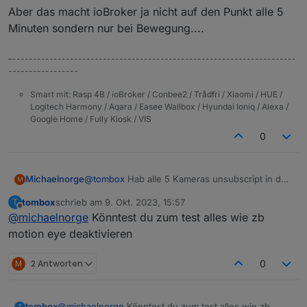
Aber das macht ioBroker ja nicht auf den Punkt alle 5
Minuten sondern nur bei Bewegung....
–---------------------------------------------------------------------
-----------------
Smart mit: Rasp 4B / ioBroker / Conbee2 / Trådfri / Xiaomi / HUE /
Logitech Harmony / Aqara / Easee Wallbox / Hyundai Ioniq / Alexa /
Google Home / Fully Kiosk / VIS
0
@
tombox
Hab alle 5 Kameras unsubscript in der
Michaelnorge
M
App und neu subscriped, dachte das würde
tombox
schrieb am
9. Okt. 2023, 15:57
T
helfen, aber hat leider nix geholfen. Fehler
Ich habe die Kameras eigentlich ganz normal am
zuletzt editiert von
Offline
@
michaelnorge
Könntest du zum test alles wie zb
kommt weiterhin alle 5 Minuten: "uncaught
laufen. Bei einer Kamera hab ich den
exception: callback.call is not a function".
"privatsphärenmodus" aktiviert, aber sonst
Aber das macht ioBroker ja nicht auf den Punkt
motion eye deaktivieren
laufen die wie "ab Werk". Ich benutze nicht mal
alle 5 Minuten sondern nur bei Bewegung....
die App, MotionEye holt die Bilder von der
M
2 Antworten
0
Kamera und stellt sie ioBroker zur Vefügung.
tombox
@
michaelnorge
Könntest du zum test alles wie zb
T