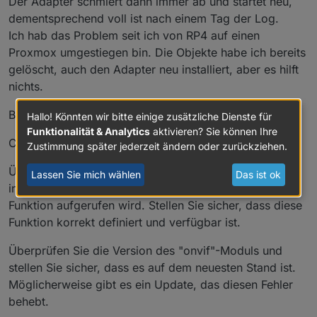
Der Adapter schmiert dann immer ab und startet neu,
tapo.
0
 | 
2023
-
10
-
07
18
:
14
:
11.698
 | warn | Terminated
dementsprechend voll ist nach einem Tag der Log.
tapo.
0
 | 
2023
-
10
-
07
18
:
14
:
11.698
 | info | terminating
Ich hab das Problem seit ich von RP4 auf einen
tapo.
0
 | 
2023
-
10
-
07
18
:
14
:
11.686
 | 
error
 | callback.
Proxmox umgestiegen bin. Die Objekte habe ich bereits
tapo.
0
 | 
2023
-
10
-
07
18
:
14
:
11.685
 | 
error
 | TypeError
gelöscht, auch den Adapter neu installiert, aber es hilft
tapo.
0
 | 
2023
-
10
-
07
18
:
14
:
11.685
 | 
error
 | uncaught 
nichts.
Bin für jede Hilfe dankbar!
Hallo! Könnten wir bitte einige zusätzliche Dienste für
Funktionalität & Analytics
aktivieren? Sie können Ihre
Chat-GPT schlägt mir folgendes vor:
Zustimmung später jederzeit ändern oder zurückziehen.
Überprüfen Sie den Code im "tapo.0" Adapter,
Lassen Sie mich wählen
Das ist ok
insbesondere an der Stelle, an der die "callback.call"-
Funktion aufgerufen wird. Stellen Sie sicher, dass diese
Funktion korrekt definiert und verfügbar ist.
Überprüfen Sie die Version des "onvif"-Moduls und
stellen Sie sicher, dass es auf dem neuesten Stand ist.
Möglicherweise gibt es ein Update, das diesen Fehler
behebt.