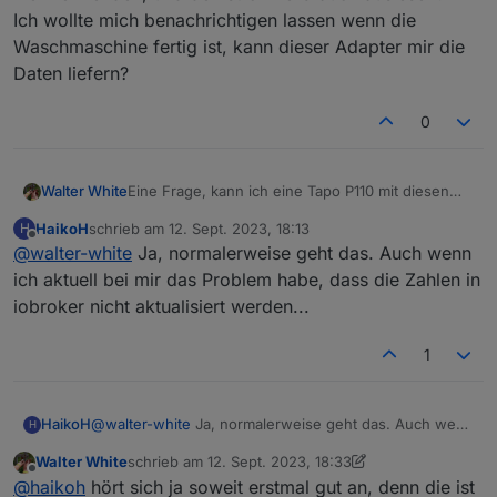
Ich wollte mich benachrichtigen lassen wenn die
Waschmaschine fertig ist, kann dieser Adapter mir die
Daten liefern?
0
Walter White
Eine Frage, kann ich eine Tapo P110 mit diesen
Adapter hier verwenden, und den
HaikoH
schrieb am
12. Sept. 2023, 18:13
H
stromverbrauch auslesen?
zuletzt editiert von
Offline
@
walter-white
Ja, normalerweise geht das. Auch wenn
Ich wollte mich benachrichtigen lassen wenn die
Waschmaschine fertig ist, kann dieser Adapter mir
ich aktuell bei mir das Problem habe, dass die Zahlen in
die Daten liefern?
iobroker nicht aktualisiert werden...
1
HaikoH
@
walter-white
Ja, normalerweise geht das. Auch wenn
H
ich aktuell bei mir das Problem habe, dass die Zahlen in
Walter White
schrieb am
12. Sept. 2023, 18:33
iobroker nicht aktualisiert werden...
zuletzt editiert von Walter White
9. Dez. 2023, 20:40
Offline
@
haikoh
hört sich ja soweit erstmal gut an, denn die ist