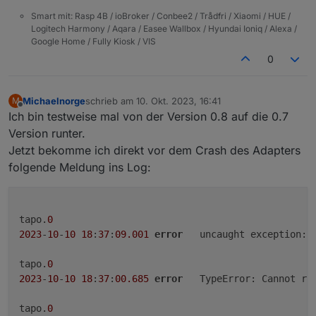
Smart mit: Rasp 4B / ioBroker / Conbee2 / Trådfri / Xiaomi / HUE /
Logitech Harmony / Aqara / Easee Wallbox / Hyundai Ioniq / Alexa /
Google Home / Fully Kiosk / VIS
0
Michaelnorge
schrieb am
10. Okt. 2023, 16:41
M
zuletzt editiert von
Offline
Ich bin testweise mal von der Version 0.8 auf die 0.7
Version runter.
Jetzt bekomme ich direkt vor dem Crash des Adapters
folgende Meldung ins Log:
tapo.
0
2023
-
10
-
10
18
:
37
:
09.001
error
	uncaught exception: 
tapo.
0
2023
-
10
-
10
18
:
37
:
00.685
error
	TypeError: Cannot re
tapo.
0