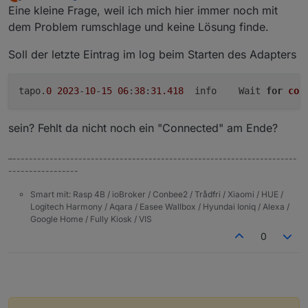
zuletzt editiert von
Offline
Eine kleine Frage, weil ich mich hier immer noch mit
dem Problem rumschlage und keine Lösung finde.
Soll der letzte Eintrag im log beim Starten des Adapters
tapo.
0
2023
-
10
-
15
06
:
38
:
31.418
	info	Wait 
for
con
sein? Fehlt da nicht noch ein "Connected" am Ende?
–---------------------------------------------------------------------
-----------------
Smart mit: Rasp 4B / ioBroker / Conbee2 / Trådfri / Xiaomi / HUE /
Logitech Harmony / Aqara / Easee Wallbox / Hyundai Ioniq / Alexa /
Google Home / Fully Kiosk / VIS
0