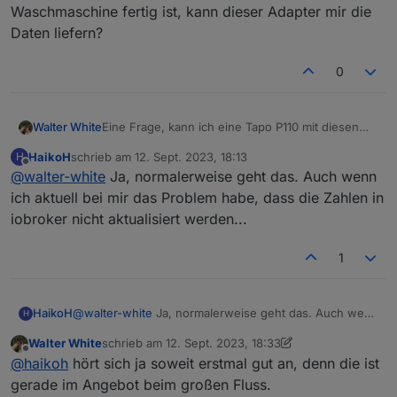
Waschmaschine fertig ist, kann dieser Adapter mir die
Daten liefern?
0
Walter White
Eine Frage, kann ich eine Tapo P110 mit diesen
Adapter hier verwenden, und den
HaikoH
schrieb am
12. Sept. 2023, 18:13
H
stromverbrauch auslesen?
zuletzt editiert von
Offline
@
walter-white
Ja, normalerweise geht das. Auch wenn
Ich wollte mich benachrichtigen lassen wenn die
Waschmaschine fertig ist, kann dieser Adapter mir
ich aktuell bei mir das Problem habe, dass die Zahlen in
die Daten liefern?
iobroker nicht aktualisiert werden...
1
HaikoH
@
walter-white
Ja, normalerweise geht das. Auch wenn
H
ich aktuell bei mir das Problem habe, dass die Zahlen in
Walter White
schrieb am
12. Sept. 2023, 18:33
iobroker nicht aktualisiert werden...
zuletzt editiert von Walter White
9. Dez. 2023, 20:40
Offline
@
haikoh
hört sich ja soweit erstmal gut an, denn die ist
gerade im Angebot beim großen Fluss.