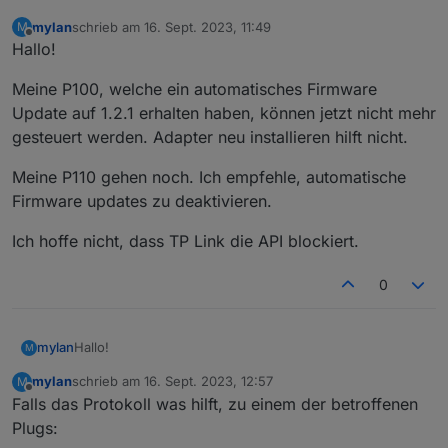
mylan
schrieb am
16. Sept. 2023, 11:49
M
zuletzt editiert von
Offline
Hallo!
Meine P100, welche ein automatisches Firmware
Update auf 1.2.1 erhalten haben, können jetzt nicht mehr
Loginablauf:
gesteuert werden. Adapter neu installieren hilft nicht.
Die Tapo App Zugangsdaten eingeben
Steuern
Meine P110 gehen noch. Ich empfehle, automatische
tapo.0.id.remote auf true setzen steuert den
jeweiligen Befehl
Steckdose und Kamerasteuerung aktivieren
Firmware updates zu deaktivieren.
Ich hoffe nicht, dass TP Link die API blockiert.
0
Hallo!
mylan
M
mylan
schrieb am
16. Sept. 2023, 12:57
M
Meine P100, welche ein automatisches Firmware Update
zuletzt editiert von
Offline
Falls das Protokoll was hilft, zu einem der betroffenen
auf 1.2.1 erhalten haben, können jetzt nicht mehr
gesteuert werden. Adapter neu installieren hilft nicht.
Meine P110 gehen noch. Ich empfehle, automatische
Plugs:
Firmware updates zu deaktivieren.