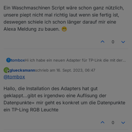
Ein Waschmaschinen Script wäre schon ganz nützlich,
unsere piept nicht mal richtig laut wenn sie fertig ist,
deswegen schiele ich schon länger darauf mir eine
Alexa Meldung zu bauen. 😁
0
Hi ich habe ein neuen Adapter für TP-Link die mit der
tombox
T
Tapo App überwacht werden können, geschrieben.
gluecksmann
schrieb am
16. Sept. 2023, 06:47
G
Der Adapter loggt sich über die Cloud ein um alle
Dann versucht er sich lokal mit username und
zuletzt editiert von
Offline
@
tombox
Geräte mit IP zu finden
Password auf die Geräte zu verbinden und zu steuern.
Wenn das Gerät nicht als online erkannt wird kann
Aktuelle Werte:
Hallo, die Installation des Adapters hat gut
manuell die IP gesetzt wird.
tapo.0.id
tapo.0.id.ip
Motion Detection funktioniert mit Stream User und
geklappt...gibt es irgendwo eine Auflisung der
Password
Datenpunkte= mir geht es konkret um die Datenpunkte
Minimum Node v14 muss installiert sein, sonst
Zum Installieren:
ein TP-Ling RGB Leuchte
bekommt man exit code 25 beim installieren
https://github.com/TA2k/ioBroker.tapo
Für die aktuelle Version
bitte das latest
0
Repo auswählen: