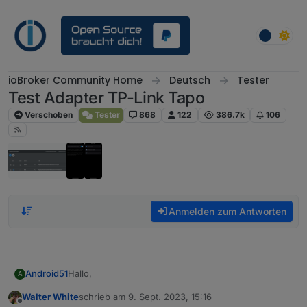
Weiter zum Inhalt
ioBroker Community Home
Deutsch
Tester
Test Adapter TP-Link Tapo
Verschoben
Tester
868
122
386.7k
106
Anmelden zum Antworten
Hallo,
Android51
A
Walter White
schrieb am
9. Sept. 2023, 15:16
ich stehe vor der Anschaffung einer Kamera tapo
zuletzt editiert von
Offline