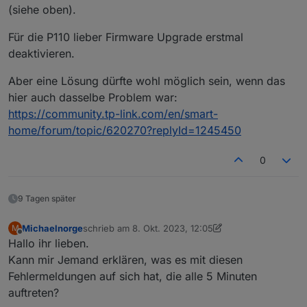
Meine 3 L610 bringen folgende Fehler im Log.
(siehe oben).
Für die P110 lieber Firmware Upgrade erstmal
deaktivieren.
Wird der L610 bereist unterstütz?
Aber eine Lösung dürfte wohl möglich sein, wenn das
Die Firmware der L610 ist 1.1.0 und aktuell
hier auch dasselbe Problem war:
https://community.tp-link.com/en/smart-
home/forum/topic/620270?replyId=1245450
0
9 Tagen später
Michaelnorge
schrieb am
8. Okt. 2023, 12:05
M
zuletzt editiert von Michaelnorge
10. Aug. 2023, 16:
Offline
Hallo ihr lieben.
Kann mir Jemand erklären, was es mit diesen
Fehlermeldungen auf sich hat, die alle 5 Minuten
auftreten?