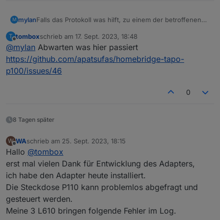
tapo
.0
Falls das Protokoll was hilft, zu einem der betroffenen
mylan
M
2023
-09
-16
14
:
53
:
06.534
	info	Init device 
8022
FCB1
Plugs:
App auf Handy aufrufen
tombox
schrieb am
17. Sept. 2023, 18:48
T
"ich" (rechts unten) aufrufen
tapo.0

zuletzt editiert von
Offline
tapo
.0
@
mylan
Abwarten was hier passiert
"Dienste"
2023-09-16 14:53:06.970	debug	initResult 8022F
2023
-09
-16
14
:
53
:
06.533
debug
	{
"hwVer"
:
"2.0"
,
"cate
"Dienste von Drittanbietern"
https://github.com/apatsufas/homebridge-tapo-
"Kompatibilität mit Drittanbietern" auf "ON"
tapo.0

p100/issues/46
2023-09-16 14:53:06.970	error	52 - Get Device
0
tapo.0

2023-09-16 14:53:06.970	info	Initialized 8022
8 Tagen später
tapo.0

2023-09-16 14:53:06.969	error	97 Error Code: 1
WA
schrieb am
25. Sept. 2023, 18:15
W
zuletzt editiert von
Offline
Hallo
@
tombox
tapo.0

2023-09-16 14:53:06.969	debug	Received Handsha
erst mal vielen Dank für Entwicklung des Adapters,
ich habe den Adapter heute installiert.
tapo.0

Die Steckdose P110 kann problemlos abgefragt und
2023-09-16 14:53:06.957	debug	Handshake P100 o
gesteuert werden.
tapo.0

Meine 3 L610 bringen folgende Fehler im Log.
2023-09-16 14:53:06.535	debug	Constructing P10