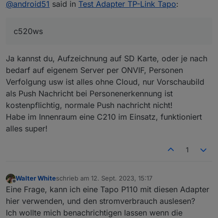
@
android51
said in
Test Adapter TP-Link Tapo
:
c520ws. Kann mir hier jemand sagen, ob ich die
Kamera vollständig ohne cloud nutzen kann? Dieser
Adapter benötigt anscheinend ja auch die App zur
c520ws
Unterstützung. Wofür ist denn die ethernet
Verbindung? Oder verstehe ich das falsch?
Kann ich das Video-Bild später im iobroker bzw. in
Ja kannst du, Aufzeichnung auf SD Karte, oder je nach
der Visualisierung sehen oder kann man über
iobroker nur Einstellungen verändern?
bedarf auf eigenem Server per ONVIF, Personen
Danke für eure Rückmeldungen.
Verfolgung usw ist alles ohne Cloud, nur Vorschaubild
als Push Nachricht bei Personenerkennung ist
kostenpflichtig, normale Push nachricht nicht!
Habe im Innenraum eine C210 im Einsatz, funktioniert
alles super!
1
Walter White
schrieb am
12. Sept. 2023, 15:17
zuletzt editiert von
Offline
Eine Frage, kann ich eine Tapo P110 mit diesen Adapter
hier verwenden, und den stromverbrauch auslesen?
Ich wollte mich benachrichtigen lassen wenn die