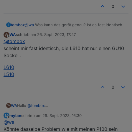
0
tombox
@
wa
Was kann das gerät genau? Ist es fast identisch
Wird der L610 bereist unterstütz?
T
zu L510E ?
Die Firmware der L610 ist 1.1.0 und aktuell
WA
schrieb am
26. Sept. 2023, 17:47
W
zuletzt editiert von
Offline
@
tombox
scheint mir fast identisch, die L610 hat nur einen GU10
Sockel .
L610
L510
0
Hallo
@
tombox
WA
W
erst mal vielen Dank für Entwicklung des Adapters,
mylan
schrieb am
29. Sept. 2023, 16:30
M
ich habe den Adapter heute installiert.
zuletzt editiert von
Offline
@
wa
Die Steckdose P110 kann problemlos abgefragt und
gesteuert werden.
Könnte dasselbe Problem wie mit meinen P100 sein