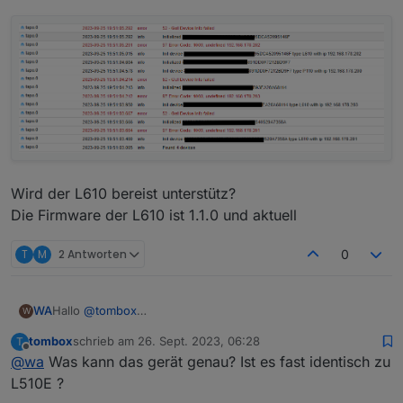
tapo.0

2023-09-16 14:53:06.534	info	Init device 8022
tapo.0

Wird der L610 bereist unterstütz?
Die Firmware der L610 ist 1.1.0 und aktuell
T
M
2 Antworten
0
Hallo
@
tombox
WA
W
erst mal vielen Dank für Entwicklung des Adapters,
tombox
schrieb am
26. Sept. 2023, 06:28
T
ich habe den Adapter heute installiert.
zuletzt editiert von
Offline
@
wa
Was kann das gerät genau? Ist es fast identisch zu
Die Steckdose P110 kann problemlos abgefragt und
gesteuert werden.
L510E ?
Meine 3 L610 bringen folgende Fehler im Log.