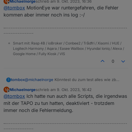
Michaelnorge
schrieb am
9. Okt. 2023, 16:36
M
zuletzt editiert von
Offline
@
tombox
MotionEye war runtergefahren, die Fehler
kommen aber immer noch ins log :-/
–---------------------------------------------------------------------
-----------------
Smart mit: Rasp 4B / ioBroker / Conbee2 / Trådfri / Xiaomi / HUE /
Logitech Harmony / Aqara / Easee Wallbox / Hyundai Ioniq / Alexa /
Google Home / Fully Kiosk / VIS
0
tombox
@
michaelnorge
Könntest du zum test alles wie zb
T
motion eye deaktivieren
Michaelnorge
schrieb am
9. Okt. 2023, 16:42
M
zuletzt editiert von
Offline
@
tombox
Ich hatte nun auch alle Scripts, die irgendwas
mit der TAPO zu tun hatten, deaktiviert - trotzdem
immer noch die Fehlermeldung.
–---------------------------------------------------------------------
-----------------