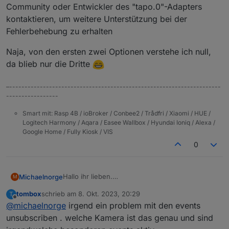
Community oder Entwickler des "tapo.0"-Adapters
kontaktieren, um weitere Unterstützung bei der
Fehlerbehebung zu erhalten
Naja, von den ersten zwei Optionen verstehe ich null,
da blieb nur die Dritte
–---------------------------------------------------------------------
-----------------
Smart mit: Rasp 4B / ioBroker / Conbee2 / Trådfri / Xiaomi / HUE /
Logitech Harmony / Aqara / Easee Wallbox / Hyundai Ioniq / Alexa /
Google Home / Fully Kiosk / VIS
0
Hallo ihr lieben.
Michaelnorge
M
Kann mir Jemand erklären, was es mit diesen
tombox
schrieb am
8. Okt. 2023, 20:29
T
Fehlermeldungen auf sich hat, die alle 5 Minuten
tapo.0 | 2023-10-07 18:14:43.918 | info |
zuletzt editiert von
Offline
@
michaelnorge
irgend ein problem mit den events
auftreten?
-- | -- | -- | --

Der Adapter schmiert dann immer ab und startet
tapo.0 | 2023-10-07 18:14:43.605 | info |
unsubscriben . welche Kamera ist das genau und sind
neu, dementsprechend voll ist nach einem Tag
tapo.0 | 2023-10-07 18:14:42.925 | info |