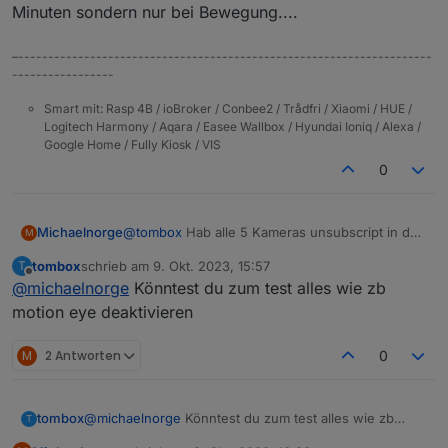
Minuten sondern nur bei Bewegung....
–---------------------------------------------------------------------
-----------------
Smart mit: Rasp 4B / ioBroker / Conbee2 / Trådfri / Xiaomi / HUE /
Logitech Harmony / Aqara / Easee Wallbox / Hyundai Ioniq / Alexa /
Google Home / Fully Kiosk / VIS
0
@
tombox
Hab alle 5 Kameras unsubscript in der
Michaelnorge
M
App und neu subscriped, dachte das würde
tombox
schrieb am
9. Okt. 2023, 15:57
T
helfen, aber hat leider nix geholfen. Fehler
Ich habe die Kameras eigentlich ganz normal am
zuletzt editiert von
Offline
@
michaelnorge
Könntest du zum test alles wie zb
kommt weiterhin alle 5 Minuten: "uncaught
laufen. Bei einer Kamera hab ich den
exception: callback.call is not a function".
"privatsphärenmodus" aktiviert, aber sonst
Aber das macht ioBroker ja nicht auf den Punkt
motion eye deaktivieren
laufen die wie "ab Werk". Ich benutze nicht mal
alle 5 Minuten sondern nur bei Bewegung....
die App, MotionEye holt die Bilder von der
M
2 Antworten
0
Kamera und stellt sie ioBroker zur Vefügung.
tombox
@
michaelnorge
Könntest du zum test alles wie zb
T
motion eye deaktivieren