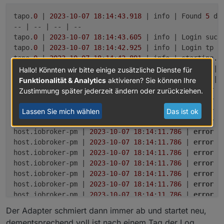
tapo.
0
 | 
2023
-
10
-
07
18
:
14
:
43.918
 | info | Found 
5
 dev
-- | -- | -- | --

tapo.
0
 | 
2023
-
10
-
07
18
:
14
:
43.605
 | info | Login succe
tapo.
0
 | 
2023
-
10
-
07
18
:
14
:
42.925
 | info | Login tp TA
tapo.
0
 | 
2023
-
10
-
07
18
:
14
:
42.891
 | info | starting. 
host.iobroker-pm | 
2023
-
10
-
07
18
:
14
:
41.899
 | info | 
Hallo! Könnten wir bitte einige zusätzliche Dienste für
host.iobroker-pm | 
2023
-
10
-
07
18
:
14
:
11.787
 | info | 
Funktionalität & Analytics
aktivieren? Sie können Ihre
host.iobroker-pm | 
2023
-
10
-
07
18
:
14
:
11.786
 | 
error
 |
Zustimmung später jederzeit ändern oder zurückziehen.
host.iobroker-pm | 
2023
-
10
-
07
18
:
14
:
11.786
 | 
error
 |
host.iobroker-pm | 
2023
-
10
-
07
18
:
14
:
11.786
 | 
error
 |
Lassen Sie mich wählen
Das ist ok
host.iobroker-pm | 
2023
-
10
-
07
18
:
14
:
11.786
 | 
error
 |
host.iobroker-pm | 
2023
-
10
-
07
18
:
14
:
11.786
 | 
error
 |
host.iobroker-pm | 
2023
-
10
-
07
18
:
14
:
11.786
 | 
error
 |
host.iobroker-pm | 
2023
-
10
-
07
18
:
14
:
11.786
 | 
error
 |
host.iobroker-pm | 
2023
-
10
-
07
18
:
14
:
11.786
 | 
error
 |
host.iobroker-pm | 
2023
-
10
-
07
18
:
14
:
11.786
 | 
error
 |
host.iobroker-pm | 
2023
-
10
-
07
18
:
14
:
11.786
 | 
error
 |
host.iobroker-pm | 
2023
-
10
-
07
18
:
14
:
11.786
 | 
error
 |
host.iobroker-pm | 
2023
-
10
-
07
18
:
14
:
11.785
 | 
error
 |
Der Adapter schmiert dann immer ab und startet neu,
tapo.
0
 | 
2023
-
10
-
07
18
:
14
:
11.698
 | warn | Terminated
dementsprechend voll ist nach einem Tag der Log.