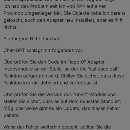
tapo.
0
 | 
2023
-
10
-
07
18
:
14
:
11.698
 | info | terminating
Ich hab das Problem seit ich von RP4 auf einen
tapo.
0
 | 
2023
-
10
-
07
18
:
14
:
11.686
 | 
error
 | callback.
Proxmox umgestiegen bin. Die Objekte habe ich bereits
tapo.
0
 | 
2023
-
10
-
07
18
:
14
:
11.685
 | 
error
 | TypeError
gelöscht, auch den Adapter neu installiert, aber es hilft
tapo.
0
 | 
2023
-
10
-
07
18
:
14
:
11.685
 | 
error
 | uncaught 
nichts.
Bin für jede Hilfe dankbar!
Chat-GPT schlägt mir folgendes vor:
Überprüfen Sie den Code im "tapo.0" Adapter,
insbesondere an der Stelle, an der die "callback.call"-
Funktion aufgerufen wird. Stellen Sie sicher, dass diese
Funktion korrekt definiert und verfügbar ist.
Überprüfen Sie die Version des "onvif"-Moduls und
stellen Sie sicher, dass es auf dem neuesten Stand ist.
Möglicherweise gibt es ein Update, das diesen Fehler
behebt.
Wenn der Fehler weiterhin besteht, sollten Sie die