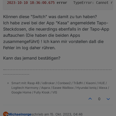
2023
-
10
-
10
18
:
36
:
00.675
error
	TypeError: Cannot re
Können diese "Switch" was damit zu tun haben?
Ich habe zwei bei der App "Kasa" angemeldete Tapo-
Steckdosen, die neuerdings ebenfalls in der Tapo-App
auftauchen (Die haben die beiden Apps
zusammengeführt) ! Ich kann mir vorstellen daß die
Fehler im log daher rühren.
Kann das jemand bestätigen?
–---------------------------------------------------------------------
-----------------
Smart mit: Rasp 4B / ioBroker / Conbee2 / Trådfri / Xiaomi / HUE /
Logitech Harmony / Aqara / Easee Wallbox / Hyundai Ioniq / Alexa /
Google Home / Fully Kiosk / VIS
0
Michaelnorge
schrieb am
15. Okt. 2023, 04:46
M