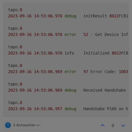
Ich hoffe nicht, dass TP Link die API blockiert.
tapo
.0
2023
-09
-16
14
:
53
:
06.970
debug
	initResult 
8022
FCB18
tapo
.0
2023
-09
-16
14
:
53
:
06.970
error
52
 - Get Device Info 
tapo
.0
2023
-09
-16
14
:
53
:
06.970
	info	Initialized 
8022
FCB1
tapo
.0
2023
-09
-16
14
:
53
:
06.969
error
97
 Error Code: 
1003
,
tapo
.0
2023
-09
-16
14
:
53
:
06.969
debug
	Received Handshake P
tapo
.0
2023
-09
-16
14
:
53
:
06.957
debug
	Handshake P100 on ho
tapo
.0
T
2 Antworten
0
2023
-09
-16
14
:
53
:
06.535
debug
	Constructing P100 on