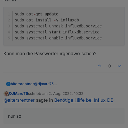
password durch ein eigenes ersetzen aber < und >
sudo apt
-
get
update
belassen
sudo apt install 
-
y influxdb
sudo systemctl unmask influxdb.service
sudo systemctl 
ich gehe davon aus dass Du die Schritte
start
 influxdb.service
sudo systemctl enable influxdb.service
sudo systemctl unmask influxdb

Kann man die Passwörter irgendwo sehen?
auch gemacht hast ?!
sudo systemctl enable influxdb

0
@
djmarc75
Altersrentner
A
nein habe ich nicht
DJMarc75
schrieb am
2. Aug. 2022, 10:32
nur so
sudo apt-get update 

zuletzt editiert von
Offline
@
altersrentner
sagte in
Benötige Hilfe bei Influx DB
:
sudo apt install -y influxdb

Kann man die Passwörter irgendwo sehen?
sudo systemctl unmask influxdb.service

sudo systemctl start influxdb.service

nur so