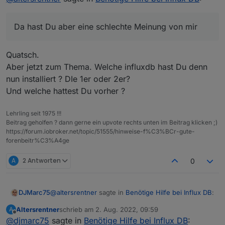
das hier wieder ein langer Thread
Da hast Du aber eine schlechte Meinung von mir
Da hast Du aber eine schlechte Meinung von mir
Stand der Dinge aktuell:
IoBroker läuft
InfluxDB läuft
Soweit so gut
Quatsch.
Grafana läuft
Es fehlt nur noch die Verbindung von Grafana mit
Aber jetzt zum Thema. Welche influxdb hast Du denn
der InfluxDB
nun installiert ? DIe 1er oder 2er?
Und welche hattest Du vorher ?
Lehrling seit 1975 !!!
Beitrag geholfen ? dann gerne ein upvote rechts unten im Beitrag klicken ;)
https://forum.iobroker.net/topic/51555/hinweise-f%C3%BCr-gute-
forenbeitr%C3%A4ge
A
2 Antworten
0
@
altersrentner
sagte in
Benötige Hilfe bei Influx DB
:
DJMarc75
Altersrentner
schrieb am
2. Aug. 2022, 09:59
A
zuletzt editiert von
Offline
@
djmarc75
sagte in
Da hast Du aber eine schlechte Meinung von
Benötige Hilfe bei Influx DB
: