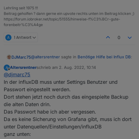
Lehrling seit 1975 !!!
Beitrag geholfen ? dann gerne ein upvote rechts unten im Beitrag klicken ;)
https://forum.iobroker.net/topic/51555/hinweise-f%C3%BCr-gute-
forenbeitr%C3%A4ge
A
1 Antwort
0
@
altersrentner
sagte in
Benötige Hilfe bei Influx DB
:
DJMarc75
Altersrentner
schrieb am
2. Aug. 2022, 10:14
A
zuletzt editiert von
Offline
@
djmarc75
Da hast Du aber eine schlechte Meinung von
mir
In der influxDB muss unter Settings Benutzer und
Quatsch.
Passwort eingestellt werden.
Aber jetzt zum Thema. Welche influxdb hast Du
Dort stehen jetzt noch durch das eingespielte Backup
denn nun installiert ? DIe 1er oder 2er?
Und welche hattest Du vorher ?
die alten Daten drin.
Das Passwort habe ich aber vergessen.
Da es keine Sicherung von Grafana gibt, muss ich dort
unter Datenquellen/Einstellungen/influxDB
ganz unten: