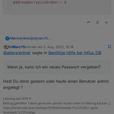
pi
@raspberrypiioBroker
:~
$
0
Altersrentner
@
djmarc75
A
In der influxDB muss unter Settings Benutzer
DJMarc75
schrieb am
2. Aug. 2022, 10:18
und Passwort eingestellt werden.
zuletzt editiert von
Offline
@
altersrentner
sagte in
Benötige Hilfe bei Influx DB
:
Dort stehen jetzt noch durch das eingespielte
Backup die alten Daten drin.
Das Passwort habe ich aber vergessen.
Wenn ja, kann ich ein neues Passwort vergeben?
Da es keine Sicherung von Grafana gibt, muss
ich dort unter
Datenquellen/Einstellungen/influxDB
Hast Du denn gestern oder heute einen Benutzer admin
ganz unten:
Datenbannk: iobroker
angelegt ?
Benutzer: admin
Passwort:?
Lehrling seit 1975 !!!
eingeben.
Beitrag geholfen ? dann gerne ein upvote rechts unten im Beitrag klicken ;)
Das ist doch das Passwort aus der influxDB,
https://forum.iobroker.net/topic/51555/hinweise-f%C3%BCr-gute-
oder?
forenbeitr%C3%A4ge