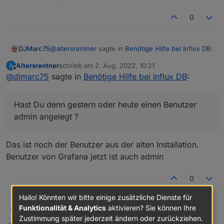
Wenn ja, kann ich ein neues Passwort vergeben?
0
@
altersrentner
sagte in
Benötige Hilfe bei Influx DB
:
DJMarc75
Altersrentner
schrieb am
2. Aug. 2022, 10:21
A
zuletzt editiert von
Offline
@
djmarc75
sagte in
Wenn ja, kann ich ein neues Passwort
Benötige Hilfe bei Influx DB
:
vergeben?
Hast Du denn gestern oder heute einen Benutzer
admin angelegt ?
Hast Du denn gestern oder heute einen Benutzer
admin angelegt ?
Das ist noch der Benutzer aus der alten Installation.
Benutzer von Grafana jetzt ist auch admin
0
Hallo! Könnten wir bitte einige zusätzliche Dienste für
Funktionalität & Analytics
aktivieren? Sie können Ihre
@
djmarc75
sagte in
Benötige Hilfe bei Influx DB
:
Altersrentner
A
Zustimmung später jederzeit ändern oder zurückziehen.