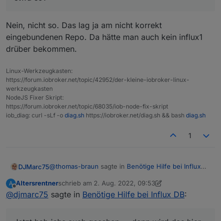
@
altersrentner
sagte in
Benötige Hilfe bei Influx DB
:
Nein, nicht so. Das lag ja am nicht korrekt
eingebundenen Repo. Da hätte man auch kein influx1
Unable to locate package influxdb2
drüber bekommen.
Linux-Werkzeugkasten:
https://forum.iobroker.net/topic/42952/der-kleine-iobroker-linux-
werkzeugkasten
NodeJS Fixer Skript:
https://forum.iobroker.net/topic/68035/iob-node-fix-skript
iob_diag: curl -sLf -o
diag.sh
https://iobroker.net/diag.sh && bash
diag.sh
1
@
thomas-braun
sagte in
Benötige Hilfe bei Influx
DJMarc75
DB
:
Altersrentner
schrieb am
2. Aug. 2022, 09:53
A
zuletzt editiert von Altersrentner
8. Feb. 2022, 11:58
Offline
@
djmarc75
sagte in
Altersrentner kam mit influxdb2 an
Benötige Hilfe bei Influx DB
:
Jetzt hab ichs auch gesehen.... dann wird das hier