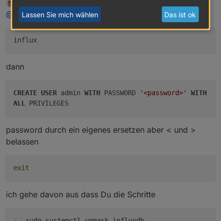
DJMarc75
schrieb am
2. Aug. 2022, 10:24
zuletzt editiert von
Offline
Hast Du denn gestern oder heute einen
@
altersrentner
Lassen Sie mich wählen
Das ist ok
Benutzer admin angelegt ?
Das ist noch der Benutzer aus der alten
Installation.
Benutzer von Grafana jetzt ist auch admin
dann
CREATE
USER
admin
WITH
PASSWORD
'<password>'
WITH
ALL
PRIVILEGES
password durch ein eigenes ersetzen aber < und >
belassen
exit
ich gehe davon aus dass Du die Schritte
sudo systemctl unmask influxdb