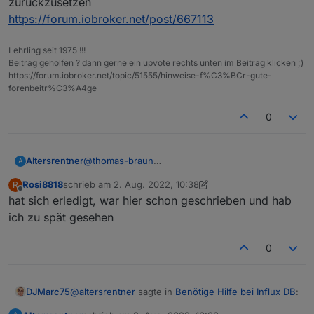
zurückzusetzen
https://forum.iobroker.net/post/667113
Lehrling seit 1975 !!!
Beitrag geholfen ? dann gerne ein upvote rechts unten im Beitrag klicken ;)
https://forum.iobroker.net/topic/51555/hinweise-f%C3%BCr-gute-
forenbeitr%C3%A4ge
0
@
thomas-braun
Altersrentner
A
Danke für Deine Hilfe.
Rosi8818
schrieb am
2. Aug. 2022, 10:38
R
pi@raspberrypiioBroker:~ $ wget -q https:
zuletzt editiert von Rosi8818
8. Feb. 2022, 12:40
Offline
hat sich erledigt, war hier schon geschrieben und hab
pi@raspberrypiioBroker:~ $ echo '23a1c883
Muss ich jetzt noch Rechte einfügen? Etwa so?
influxdb.key: OK

ich zu spät gesehen
pi@raspberrypiioBroker:~ $ echo 'deb [sig
CREATE USER "admin" WITH PASSWORD '<admin
deb [signed-by=/etc/apt/trusted.gpg.d/inf
0
CREATE USER "user" WITH PASSWORD '<userpa
pi@raspberrypiioBroker:~ $ sudo apt updat
CREATE DATABASE "iobroker"

Hit:1 http://security.debian.org/debian-s
Hit:2 http://deb.debian.org/debian bullse
@
altersrentner
sagte in
Benötige Hilfe bei Influx DB
:
DJMarc75
Get:3 http://deb.debian.org/debian bullse
Hit:4 http://archive.raspberrypi.org/debi