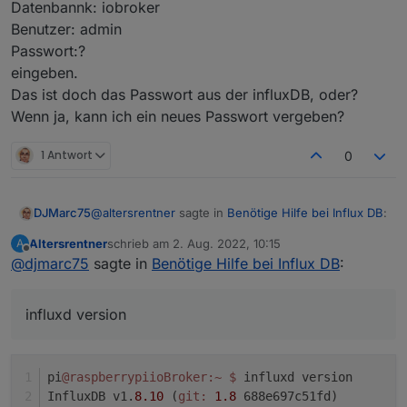
Datenbannk: iobroker
Benutzer: admin
Passwort:?
eingeben.
Das ist doch das Passwort aus der influxDB, oder?
Wenn ja, kann ich ein neues Passwort vergeben?
1 Antwort
0
@
altersrentner
sagte in
Benötige Hilfe bei Influx DB
:
DJMarc75
Altersrentner
schrieb am
2. Aug. 2022, 10:15
A
zuletzt editiert von
Offline
@
djmarc75
sagte in
Ich denke 1
Benötige Hilfe bei Influx DB
:
influxd version
pi
@raspberrypiioBroker
:~
$ 
influxd version
InfluxDB v1.
8.10
 (
git:
1.8
 688e697c51fd)