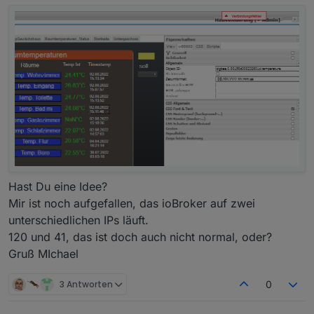
   replication          Replication strea
   server-config        Display server con
   help, h              Shows a list of c
GLOBAL OPTIONS:

   --help, -h  show help

pi@raspberrypiioBroker:~ $

Hast Du eine Idee?
Mir ist noch aufgefallen, das ioBroker auf zwei
unterschiedlichen IPs läuft.
120 und 41, das ist doch auch nicht normal, oder?
Gruß MIchael
3 Antworten
0