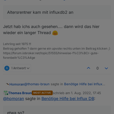
Reading package lists... Done

man ja beides schöpfen. Was dann da installiert
Building dependency tree... Done

und benötigt wird muss jeder selber wissen.
Reading state information... Done

Altersrentner kam mit influxdb2 an
E: Unable to locate package influxdb2

pi@raspberrypiioBroker:~ $ sudo service i
Failed to start influxdb.service: Unit in
Jetzt hab ichs auch gesehen.... dann wird das hier
pi@raspberrypiioBroker:~ $ iob start

wieder ein langer Thread
pi@raspberrypiioBroker:~ $

Lehrling seit 1975 !!!
Beitrag geholfen ? dann gerne ein upvote rechts unten im Beitrag klicken ;)
https://forum.iobroker.net/topic/51555/hinweise-f%C3%BCr-gute-
forenbeitr%C3%A4ge
A
1 Antwort
0
@
thomas-braun
sagte in
Benötige Hilfe bei Influx
Homoran
DB
:
Thomas Braun
schrieb am
1. Aug. 2022, 17:45
MOST ACTIVE
zuletzt editiert von
Online
weil der dann gar nicht in der Auslage liegt.
@
homoran
sagte in
Benötige Hilfe bei Influx DB
:
etwa so?
etwa so?