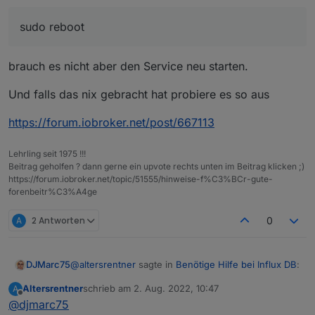
Ist gemacht,
Selecting previously unselected package i
jetzt
sudo reboot
(Reading database ... 45845 files and dir
Preparing to unpack .../influxdb2_2.3.0-1
Unpacking influxdb2 (2.3.0-1) ...

?
brauch es nicht aber den Service neu starten.
Selecting previously unselected package i
Preparing to unpack .../influxdb2-cli_2.3
Und falls das nix gebracht hat probiere es so aus
Unpacking influxdb2-cli (2.3.0) ...

Setting up influxdb2 (2.3.0-1) ...

Created symlink /etc/systemd/system/influ
https://forum.iobroker.net/post/667113
Created symlink /etc/systemd/system/multi
Setting up influxdb2-cli (2.3.0) ...

Lehrling seit 1975 !!!
pi@raspberrypiioBroker:~ $ sudo service i
Beitrag geholfen ? dann gerne ein upvote rechts unten im Beitrag klicken ;)
Failed to start influxdb2.service: Unit i
https://forum.iobroker.net/topic/51555/hinweise-f%C3%BCr-gute-
pi@raspberrypiioBroker:~ $ sudo service i
forenbeitr%C3%A4ge
pi@raspberrypiioBroker:~ $ sudo influx

NAME:

A
2 Antworten
0
   influx - Influx Client

USAGE:

@
altersrentner
sagte in
Benötige Hilfe bei Influx DB
:
DJMarc75
   influx [command]

Altersrentner
schrieb am
2. Aug. 2022, 10:47
A
COMMANDS:

zuletzt editiert von
Offline
@
djmarc75
sudo reboot
   version              Print the influx 