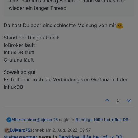
Jetzt hab ichs auch gesehen.... dann wird das hier
wieder ein langer Thread
wieder ein langer Thread
Da hast Du aber eine schlechte Meinung von mir
Stand der Dinge aktuell:
IoBroker läuft
InfluxDB läuft
Grafana läuft
Soweit so gut
Es fehlt nur noch die Verbindung von Grafana mit der
InfluxDB
0
@
djmarc75
sagte in
Benötige Hilfe bei Influx DB
:
Altersrentner
A
DJMarc75
schrieb am
2. Aug. 2022, 09:57
zuletzt editiert von
Offline
Jetzt hab ichs auch gesehen.... dann wird
@
altersrentner
sagte in
Benötige Hilfe bei Influx DB
: