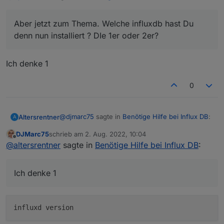
mir
Quatsch.
Aber jetzt zum Thema. Welche influxdb hast Du
Aber jetzt zum Thema. Welche influxdb hast Du
denn nun installiert ? DIe 1er oder 2er?
denn nun installiert ? DIe 1er oder 2er?
Und welche hattest Du vorher ?
Ich denke 1
0
@
djmarc75
sagte in
Benötige Hilfe bei Influx DB
:
Altersrentner
A
DJMarc75
schrieb am
2. Aug. 2022, 10:04
zuletzt editiert von
Offline
Aber jetzt zum Thema. Welche influxdb hast
@
altersrentner
sagte in
Benötige Hilfe bei Influx DB
:
Du denn nun installiert ? DIe 1er oder 2er?
Ich denke 1
Ich denke 1