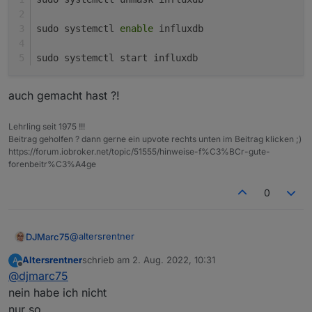
sudo systemctl 
enable
 influxdb
sudo systemctl start influxdb
auch gemacht hast ?!
Lehrling seit 1975 !!!
Beitrag geholfen ? dann gerne ein upvote rechts unten im Beitrag klicken ;)
https://forum.iobroker.net/topic/51555/hinweise-f%C3%BCr-gute-
forenbeitr%C3%A4ge
0
@
altersrentner
DJMarc75
Altersrentner
schrieb am
2. Aug. 2022, 10:31
A
zuletzt editiert von
Offline
@
djmarc75
dann
nein habe ich nicht
nur so