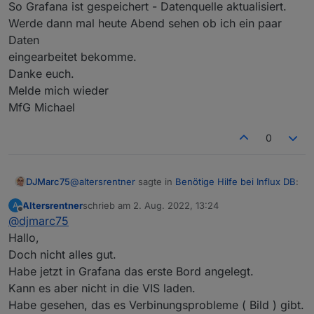
So Grafana ist gespeichert - Datenquelle aktualisiert.
   write                Write points to I
   bucket               Bucket management
Werde dann mal heute Abend sehen ob ich ein paar
brauch es nicht aber den Service neu starten.
   completion           Generates complet
Daten
   query                Execute a Flux que
Und falls das nix gebracht hat probiere es so aus
eingearbeitet bekomme.
   config               Config management
Danke euch.
   org, organization    Organization mana
https://forum.iobroker.net/post/667113
   delete               Delete points fro
Melde mich wieder
   user                 User management c
MfG Michael
   task                 Task management c
   telegrafs            List Telegraf con
0
   dashboards           List Dashboard(s).
   export               Export existing r
   secret               Secret management
   v1                   InfluxDB v1 manag
@
altersrentner
sagte in
Benötige Hilfe bei Influx DB
:
DJMarc75
   auth, authorization  Authorization man
Altersrentner
schrieb am
2. Aug. 2022, 13:24
   apply                Apply a template 
A
zuletzt editiert von
Offline
   stacks               List stack(s) and
@
djmarc75
sudo reboot
   template             Summarize the pro
Hallo,
   bucket-schema        Bucket schema man
Doch nicht alles gut.
brauch es nicht aber den Service neu starten.
   ping                 Check the InfluxD
Habe jetzt in Grafana das erste Bord angelegt.
   setup                Setup instance wi
Und falls das nix gebracht hat probiere es so aus
   backup               Backup database

Kann es aber nicht in die VIS laden.
   restore              Restores a backup
Habe gesehen, das es Verbinungsprobleme ( Bild ) gibt.
https://forum.iobroker.net/post/667113
   remote               Remote connection