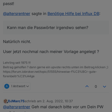
passt!
@
altersrentner
sagte in
Benötige Hilfe bei Influx DB
:
Kann man die Passwörter irgendwo sehen?
Natürlich nicht.
User jetzt nochmal nach meiner Vorlage angelegt ?
Lehrling seit 1975 !!!
Beitrag geholfen ? dann gerne ein upvote rechts unten im Beitrag klicken ;)
https://forum.iobroker.net/topic/51555/hinweise-f%C3%BCr-gute-
forenbeitr%C3%A4ge
A
1 Antwort
0
DJMarc75
schrieb am
2. Aug. 2022, 10:37
zuletzt editiert von
Offline
@
altersrentner
Geh mal danach bitte vor um Dein PW