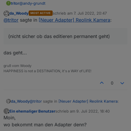
@
andy-grundt
tritor
T
da_Woody
schrieb am
7. Juli 2022, 20:47
MOST ACTIVE
E1-Pro:
zuletzt editiert von
Offline
@
tritor
sagte in
[Neuer Adapter] Reolink Kamera
:
geht definitiv nicht, da kann man auch nicht per web link
auf die Cam zugreifen.
Andy, könntest du die positiv getesteten Cams in deinem
ersten Post auflisten (nicht sicher ob das editieren
(nicht sicher ob das editieren permanent geht)
permanent geht)?
das geht...
gruß vom Woody
HAPPINESS is not a DESTINATION, it's a WAY of LIFE!
0
@
tritor
sagte in
[Neuer Adapter] Reolink Kamera
:
da_Woody
Ein ehemaliger Benutzer
schrieb am
9. Juli 2022, 18:40
?
zuletzt editiert von
Offline
Moin,
(nicht sicher ob das editieren permanent geht)
wo bekommt man den Adapter denn?