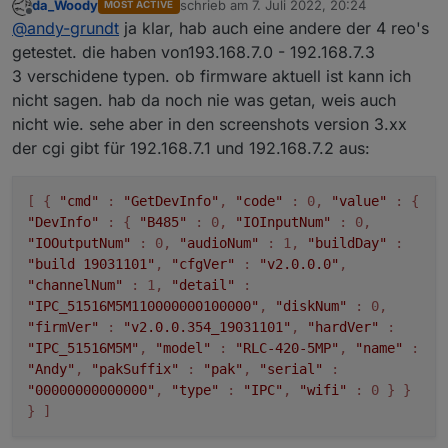
da_Woody
schrieb am
7. Juli 2022, 20:24
MOST ACTIVE
dich mit dem Benutzer und Passwort auf der
https://192.168.7.1/api.cgi?
zuletzt editiert von
Offline
@
andy-grundt
ja klar, hab auch eine andere der 4 reo's
Kamera anmelden?
cmd=GetDevInfo&channel=0&user=#user#&pass
Probier mal ob du unter folgender URL eine
word=#password#
user und password bitte noch eintragen...
getestet. die haben von193.168.7.0 - 192.168.7.3
Rückmeldung bekommst:
3 verschidene typen. ob firmware aktuell ist kann ich
nicht sagen. hab da noch nie was getan, weis auch
nicht wie. sehe aber in den screenshots version 3.xx
der cgi gibt für 192.168.7.1 und 192.168.7.2 aus:
[ {
"cmd"
:
"GetDevInfo"
,
"code"
: 0,
"value"
: {
"DevInfo"
: {
"B485"
: 0,
"IOInputNum"
: 0,
"IOOutputNum"
: 0,
"audioNum"
: 1,
"buildDay"
:
"build 19031101"
,
"cfgVer"
:
"v2.0.0.0"
,
"channelNum"
: 1,
"detail"
:
"IPC_51516M5M110000000100000"
,
"diskNum"
: 0,
"firmVer"
:
"v2.0.0.354_19031101"
,
"hardVer"
:
"IPC_51516M5M"
,
"model"
:
"RLC-420-5MP"
,
"name"
:
"Andy"
,
"pakSuffix"
:
"pak"
,
"serial"
:
"00000000000000"
,
"type"
:
"IPC"
,
"wifi"
: 0 } }
} ]