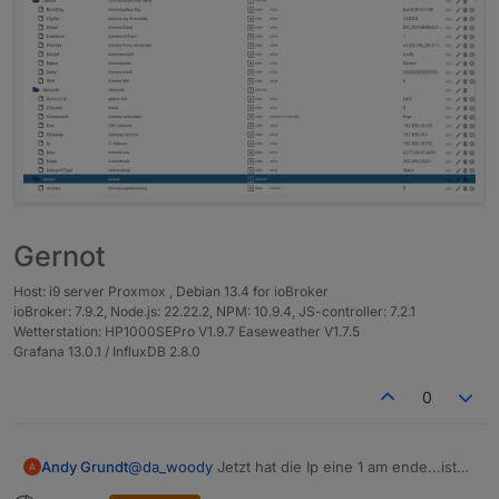
(
https://github.com/ioBroker/AdapterRequests/iss
Eine offizielle API Doku seitens Reolink gibt es
Netzwerk Infos auslesen
ues/596
)
leider nicht wirklich, dafür aber folgendes
Motion Detection überwachen
Dokument:
Über Tests und euer Feedback freue ich mich
https://drive.google.com/drive/folders/19vQBJia0
sehr.
wKvzwscA-EpTDSFV5OfNYUL6
Fragen, wünsche oder Anregungen sind gerne
Viele Grüße
gesehen.
Andy
Gernot
Host: i9 server Proxmox , Debian 13.4 for ioBroker
ioBroker: 7.9.2, Node.js: 22.22.2, NPM: 10.9.4, JS-controller: 7.2.1
Wetterstation: HP1000SEPro V1.9.7 Easeweather V1.7.5
Grafana 13.0.1 / InfluxDB 2.8.0
0
@
da_woody
Jetzt hat die Ip eine 1 am ende...ist
Andy Grundt
die firmware auf der Kamera aktuell? Kannst du