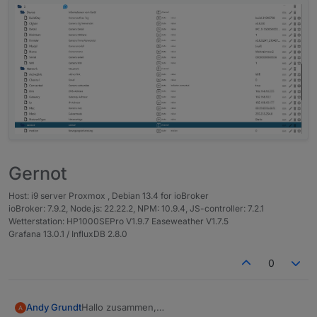
(
https://github.com/ioBroker/AdapterRequests/iss
Eine offizielle API Doku seitens Reolink gibt es
Netzwerk Infos auslesen
ues/596
)
leider nicht wirklich, dafür aber folgendes
Motion Detection überwachen
Dokument:
Über Tests und euer Feedback freue ich mich
https://drive.google.com/drive/folders/19vQBJia0
sehr.
wKvzwscA-EpTDSFV5OfNYUL6
Fragen, wünsche oder Anregungen sind gerne
Viele Grüße
gesehen.
Andy
Gernot
Host: i9 server Proxmox , Debian 13.4 for ioBroker
ioBroker: 7.9.2, Node.js: 22.22.2, NPM: 10.9.4, JS-controller: 7.2.1
Wetterstation: HP1000SEPro V1.9.7 Easeweather V1.7.5
Grafana 13.0.1 / InfluxDB 2.8.0
0
Hallo zusammen,
Andy Grundt