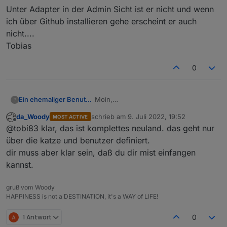
das geht...
Unter Adapter in der Admin Sicht ist er nicht und wenn
ich über Github installieren gehe erscheint er auch
nicht....
Tobias
0
Moin,
Ein ehemaliger Benutzer
?
wo bekommt man den Adapter denn?
da_Woody
schrieb am
9. Juli 2022, 19:52
MOST ACTIVE
Unter Adapter in der Admin Sicht ist er
zuletzt editiert von
Offline
@tobi83 klar, das ist komplettes neuland. das geht nur
nicht und wenn ich über Github
installieren gehe erscheint er auch
über die katze und benutzer definiert.
nicht....
dir muss aber klar sein, daß du dir mist einfangen
Tobias
kannst.
gruß vom Woody
HAPPINESS is not a DESTINATION, it's a WAY of LIFE!
1 Antwort
0