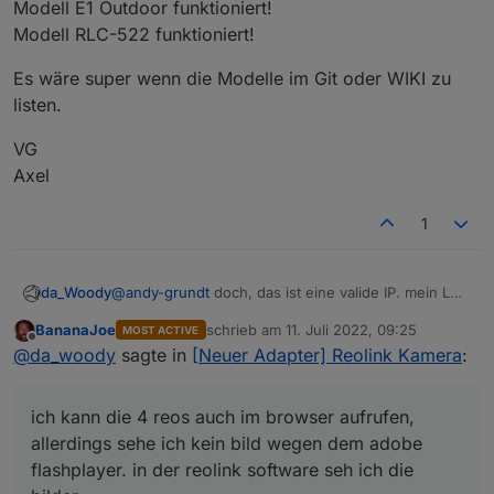
Modell E1 Outdoor funktioniert!
Modell RLC-522 funktioniert!
Es wäre super wenn die Modelle im Git oder WIKI zu
listen.
VG
Axel
1
da_Woody
@
andy-grundt
doch, das ist eine valide IP. mein LAN
ist erweitert.
BananaJoe
schrieb am
11. Juli 2022, 09:25
MOST ACTIVE
zuletzt editiert von
Offline
@
da_woody
sagte in
[Neuer Adapter] Reolink Kamera
:
ich kann die 4 reos auch im browser aufrufen,
siehe subnetmaske.
allerdings sehe ich kein bild wegen dem adobe
hab mal rumgefummelt, das richtige passwort
flashplayer. in der reolink software seh ich die
rausgefunden, auf kanal1 umgestellt, keine
änderung.