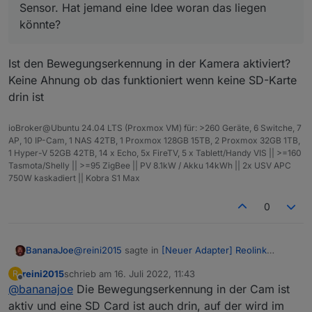
Sensor. Hat jemand eine Idee woran das liegen
könnte?
Ist den Bewegungserkennung in der Kamera aktiviert?
Keine Ahnung ob das funktioniert wenn keine SD-Karte
drin ist
ioBroker@Ubuntu 24.04 LTS (Proxmox VM) für: >260 Geräte, 6 Switche, 7
AP, 10 IP-Cam, 1 NAS 42TB, 1 Proxmox 128GB 15TB, 2 Proxmox 32GB 1TB,
1 Hyper-V 52GB 42TB, 14 x Echo, 5x FireTV, 5 x Tablett/Handy VIS || >=160
Tasmota/Shelly || >=95 ZigBee || PV 8.1kW / Akku 14kWh || 2x USV APC
750W kaskadiert || Kobra S1 Max
0
@
reini2015
sagte in
[Neuer Adapter] Reolink
BananaJoe
Kamera
:
reini2015
schrieb am
16. Juli 2022, 11:43
R
zuletzt editiert von
Offline
@
bananajoe
Die Bewegungserkennung in der Cam ist
@
andy-grundt
Tolle Arbeit danke dafür.
Ich verwend den Adapter in Verbindung mit
aktiv und eine SD Card ist auch drin, auf der wird im