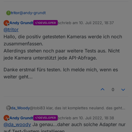
@
andy-grundt
tritor
T
Andy Grundt
schrieb am
10. Juli 2022, 18:37
DEVELOPER
E1-Pro:
zuletzt editiert von
Offline
@
tritor
geht definitiv nicht, da kann man auch nicht per web link
auf die Cam zugreifen.
Andy, könntest du die positiv getesteten Cams in deinem
Hallo, die positiv getesteten Kameras werde ich noch
ersten Post auflisten (nicht sicher ob das editieren
zusammenfassen.
permanent geht)?
Allerdings stehen noch paar weitere Tests aus. Nicht
jede Kamera unterstützt jede API-Abfrage.
Danke erstmal fürs testen. Ich melde mich, wenn es
weiter geht...
0
da_Woody
@tobi83 klar, das ist komplettes neuland. das geht
nur über die katze und benutzer definiert.
Andy Grundt
schrieb am
10. Juli 2022, 18:38
DEVELOPER
dir muss aber klar sein, daß du dir mist einfangen
zuletzt editiert von
Offline
@
da_woody
Ja genau...daher auch solche Adapter nur
kannst.
auf Test-System installieren...