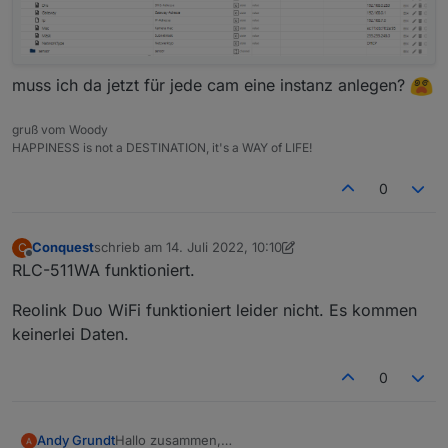
muss ich da jetzt für jede cam eine instanz anlegen?
gruß vom Woody
HAPPINESS is not a DESTINATION, it's a WAY of LIFE!
0
Conquest
schrieb am
14. Juli 2022, 10:10
C
zuletzt editiert von Conquest
Offline
RLC-511WA funktioniert.
Reolink Duo WiFi funktioniert leider nicht. Es kommen
keinerlei Daten.
0
Hallo zusammen,
Andy Grundt