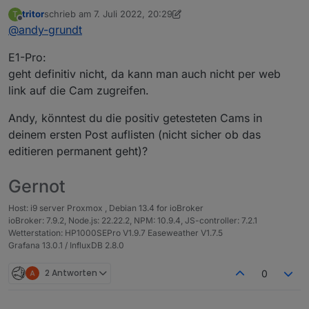
da ich jetzt auch Besitzer einer Reolink Kamera
tritor
schrieb am
7. Juli 2022, 20:29
T
bin und es dafür noch keinen Adapter gibt, würde
Aktuell habe ich schon einen Prototypen
zuletzt editiert von tritor
7. Juli 2022, 22:37
Offline
@
andy-grundt
ich mich gerne an der Entwicklung eines
entwickelt, welcher auch schon getestet werden
Adapters versuchen. Zudem gibt es zu einem
kann:
https://github.com/aendue/ioBroker.reolink
Features:
E1-Pro:
Reolink Adapter auch schon einen Adapter
Request.
Kamera Infos auslesen
geht definitiv nicht, da kann man auch nicht per web
(
https://github.com/ioBroker/AdapterRequests/iss
Eine offizielle API Doku seitens Reolink gibt es
Netzwerk Infos auslesen
link auf die Cam zugreifen.
ues/596
)
leider nicht wirklich, dafür aber folgendes
Motion Detection überwachen
Dokument:
Über Tests und euer Feedback freue ich mich
Andy, könntest du die positiv getesteten Cams in
https://drive.google.com/drive/folders/19vQBJia0
sehr.
deinem ersten Post auflisten (nicht sicher ob das
wKvzwscA-EpTDSFV5OfNYUL6
Fragen, wünsche oder Anregungen sind gerne
Viele Grüße
gesehen.
editieren permanent geht)?
Andy
Gernot
Host: i9 server Proxmox , Debian 13.4 for ioBroker
ioBroker: 7.9.2, Node.js: 22.22.2, NPM: 10.9.4, JS-controller: 7.2.1
Wetterstation: HP1000SEPro V1.9.7 Easeweather V1.7.5
Grafana 13.0.1 / InfluxDB 2.8.0
2 Antworten
0