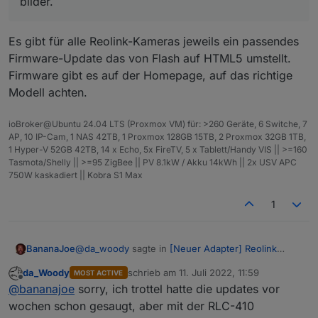
bilder.
Es gibt für alle Reolink-Kameras jeweils ein passendes
Firmware-Update das von Flash auf HTML5 umstellt.
ich kann die 4 reos auch im browser aufrufen,
allerdings sehe ich kein bild wegen dem adobe
Firmware gibt es auf der Homepage, auf das richtige
flashplayer. in der reolink software seh ich die
Modell achten.
bilder.
ioBroker@Ubuntu 24.04 LTS (Proxmox VM) für: >260 Geräte, 6 Switche, 7
AP, 10 IP-Cam, 1 NAS 42TB, 1 Proxmox 128GB 15TB, 2 Proxmox 32GB 1TB,
1 Hyper-V 52GB 42TB, 14 x Echo, 5x FireTV, 5 x Tablett/Handy VIS || >=160
Tasmota/Shelly || >=95 ZigBee || PV 8.1kW / Akku 14kWh || 2x USV APC
750W kaskadiert || Kobra S1 Max
1
@
da_woody
sagte in
[Neuer Adapter] Reolink
BananaJoe
Kamera
:
da_Woody
schrieb am
11. Juli 2022, 11:59
MOST ACTIVE
zuletzt editiert von
Offline
ich kann die 4 reos auch im browser aufrufen,
@
bananajoe
sorry, ich trottel hatte die updates vor
allerdings sehe ich kein bild wegen dem
wochen schon gesaugt, aber mit der RLC-410
Es gibt für alle Reolink-Kameras jeweils ein
adobe flashplayer. in der reolink software seh