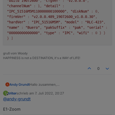
"build 19072600"
,
"cfgVer"
:
"v2.0.0.0"
,
"channelNum"
: 1,
"detail"
:
"IPC_51516M5M110000000100000"
,
"diskNum"
: 0,
"firmVer"
:
"v2.0.0.489_19072600_v1.0.0.30"
,
"hardVer"
:
"IPC_51516M5M"
,
"model"
:
"RLC-423"
,
"name"
:
"Buero"
,
"pakSuffix"
:
"pak"
,
"serial"
:
"00000000000000"
,
"type"
:
"IPC"
,
"wifi"
: 0 } }
} ]
gruß vom Woody
HAPPINESS is not a DESTINATION, it's a WAY of LIFE!
0
Hallo zusammen,
Andy Grundt
da ich jetzt auch Besitzer einer Reolink Kamera
tritor
schrieb am
7. Juli 2022, 20:27
T
bin und es dafür noch keinen Adapter gibt, würde
Aktuell habe ich schon einen Prototypen
zuletzt editiert von
Offline
@
andy-grundt
ich mich gerne an der Entwicklung eines
entwickelt, welcher auch schon getestet werden
Adapters versuchen. Zudem gibt es zu einem
kann:
https://github.com/aendue/ioBroker.reolink
Features:
E1-Zoom
Reolink Adapter auch schon einen Adapter
Request.
Kamera Infos auslesen