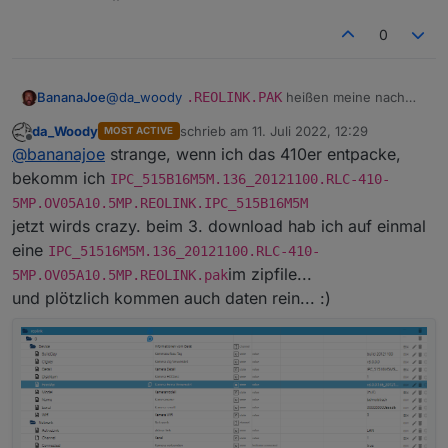
0
BananaJoe
@
da_woody
.REOLINK.PAK
heißen meine nach
dem Download ... und noch viel Text davor
da_Woody
schrieb am
11. Juli 2022, 12:29
MOST ACTIVE
zuletzt editiert von
Offline
@
bananajoe
strange, wenn ich das 410er entpacke,
bekomm ich
IPC_515B16M5M.136_20121100.RLC-410-
5MP.OV05A10.5MP.REOLINK.IPC_515B16M5M
jetzt wirds crazy. beim 3. download hab ich auf einmal
eine
IPC_51516M5M.136_20121100.RLC-410-
im zipfile...
5MP.OV05A10.5MP.REOLINK.pak
und plötzlich kommen auch daten rein... :)