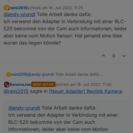
da ich jetzt auch Besitzer einer Reolink Kamera
reini2015
schrieb am
16. Juli 2022, 11:25
R
bin und es dafür noch keinen Adapter gibt, würde
Aktuell habe ich schon einen Prototypen
zuletzt editiert von
Offline
@
andy-grundt
Tolle Arbeit danke dafür.
ich mich gerne an der Entwicklung eines
entwickelt, welcher auch schon getestet werden
Adapters versuchen. Zudem gibt es zu einem
kann:
https://github.com/aendue/ioBroker.reolink
Features:
Ich verwend den Adapter in Verbindung mit einer RLC-
Reolink Adapter auch schon einen Adapter
520 bekomme von der Cam auch Informationen, leider
Request.
Kamera Infos auslesen
aber keine vom Motion Sensor. Hat jemand eine Idee
(
https://github.com/ioBroker/AdapterRequests/iss
Eine offizielle API Doku seitens Reolink gibt es
Netzwerk Infos auslesen
woran das liegen könnte?
ues/596
)
leider nicht wirklich, dafür aber folgendes
Motion Detection überwachen
Dokument:
Über Tests und euer Feedback freue ich mich
https://drive.google.com/drive/folders/19vQBJia0
sehr.
0
wKvzwscA-EpTDSFV5OfNYUL6
Fragen, wünsche oder Anregungen sind gerne
Viele Grüße
gesehen.
Andy
reini2015
@
andy-grundt
Tolle Arbeit danke dafür.
R
Ich verwend den Adapter in Verbindung mit einer
BananaJoe
schrieb am
16. Juli 2022, 11:40
MOST ACTIVE
RLC-520 bekomme von der Cam auch Informationen,
zuletzt editiert von
Offline
@
reini2015
sagte in
[Neuer Adapter] Reolink Kamera
:
leider aber keine vom Motion Sensor. Hat jemand
eine Idee woran das liegen könnte?
@
andy-grundt
Tolle Arbeit danke dafür.
Ich verwend den Adapter in Verbindung mit einer
RLC-520 bekomme von der Cam auch
Informationen, leider aber keine vom Motion