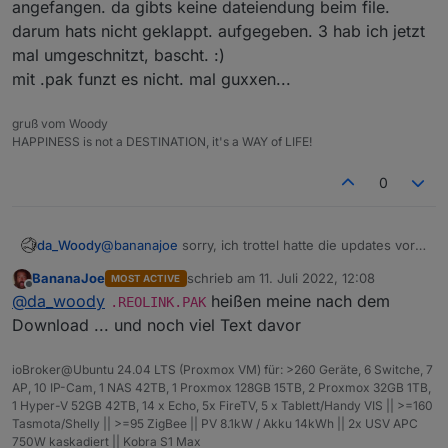
angefangen. da gibts keine dateiendung beim file.
passendes Firmware-Update das von Flash auf
ich die bilder.
darum hats nicht geklappt. aufgegeben. 3 hab ich jetzt
HTML5 umstellt. Firmware gibt es auf der
Homepage, auf das richtige Modell achten.
mal umgeschnitzt, bascht. :)
mit .pak funzt es nicht. mal guxxen...
gruß vom Woody
HAPPINESS is not a DESTINATION, it's a WAY of LIFE!
0
da_Woody
@
bananajoe
sorry, ich trottel hatte die updates vor
wochen schon gesaugt, aber mit der RLC-410
BananaJoe
schrieb am
11. Juli 2022, 12:08
MOST ACTIVE
angefangen. da gibts keine dateiendung beim file.
zuletzt editiert von
Offline
@
da_woody
heißen meine nach dem
darum hats nicht geklappt. aufgegeben. 3 hab ich
.REOLINK.PAK
jetzt mal umgeschnitzt, bascht. :)
Download ... und noch viel Text davor
mit .pak funzt es nicht. mal guxxen...
ioBroker@Ubuntu 24.04 LTS (Proxmox VM) für: >260 Geräte, 6 Switche, 7
AP, 10 IP-Cam, 1 NAS 42TB, 1 Proxmox 128GB 15TB, 2 Proxmox 32GB 1TB,
1 Hyper-V 52GB 42TB, 14 x Echo, 5x FireTV, 5 x Tablett/Handy VIS || >=160
Tasmota/Shelly || >=95 ZigBee || PV 8.1kW / Akku 14kWh || 2x USV APC
750W kaskadiert || Kobra S1 Max