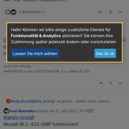
2 Antworten
0
Hallo! Könnten wir bitte einige zusätzliche Dienste für
Andy Grundt
@
da_woody
Ja genau...daher auch solche
Funktionalität & Analytics
aktivieren? Sie können Ihre
Adapter nur auf Test-System installieren...
da_Woody
schrieb am
10. Juli 2022, 19:43
MOST ACTIVE
Zustimmung später jederzeit ändern oder zurückziehen.
zuletzt editiert von
Offline
@
andy-grundt
als masochist mit backup mach ich
sowas live... :D
Lassen Sie mich wählen
Das ist ok
gruß vom Woody
HAPPINESS is not a DESTINATION, it's a WAY of LIFE!
1
Andy Grundt
@
da_woody
Ja genau...daher auch solche
Adapter nur auf Test-System installieren...
Axel Koeneke
schrieb am
11. Juli 2022, 07:45
zuletzt editiert von Axel Koeneke
12. Mai 2023, 06:4
Offline
@
andy-grundt
Modell RLC-420-5MP funktioniert!