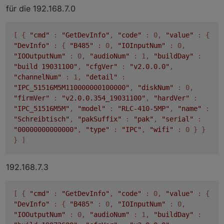
für die 192.168.7.0
[ {
"cmd"
:
"GetDevInfo"
,
"code"
: 0,
"value"
: {
"DevInfo"
: {
"B485"
: 0,
"IOInputNum"
: 0,
"IOOutputNum"
: 0,
"audioNum"
: 1,
"buildDay"
:
"build 19031100"
,
"cfgVer"
:
"v2.0.0.0"
,
"channelNum"
: 1,
"detail"
:
"IPC_51516M5M110000000100000"
,
"diskNum"
: 0,
"firmVer"
:
"v2.0.0.354_19031100"
,
"hardVer"
:
"IPC_51516M5M"
,
"model"
:
"RLC-410-5MP"
,
"name"
:
"Schreibtisch"
,
"pakSuffix"
:
"pak"
,
"serial"
:
"00000000000000"
,
"type"
:
"IPC"
,
"wifi"
: 0 } }
} ]
192.168.7.3
[ {
"cmd"
:
"GetDevInfo"
,
"code"
: 0,
"value"
: {
"DevInfo"
: {
"B485"
: 0,
"IOInputNum"
: 0,
"IOOutputNum"
: 0,
"audioNum"
: 1,
"buildDay"
: